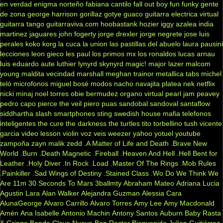
en verdad
enigma norteño
fabiana cantilo
fall out boy
fun
funky
gente
de zona
george harrison
gorillaz
gotye
guaco
guitarra electrica virtual
guitarra tango
guitarraviva.com
hoobastank
hozier
iggy azalea
india
martinez
jaguares
john fogerty
jorge drexler
jorge negrete
jose luis
perales
koko
korg
la cuca
la union
las pastillas del abuelo
laura pausini
lecciones
leon gieco
les paul
los primos mx
los ronaldos
lucas arnau
luis eduardo aute
luthier
lynyrd skynyrd
magic!
major lazer
malcom
young
maldita vecindad
marshall
meghan trainor
metallica tabs
michel
teló
microfonos
miguel bosé
modos
nacho
navajita platea
nek
netflix
nicki minaj
noel torres
obie bermudez
organo virtual
pearl jam
peavey
pedro capo
pierce the veil
piero
puas
sandobal
sandoval
santaflow
siddhartha
slash
smartphones
sting
swedish house mafia
telefonos
inteligentes
the cure
the darkness
the turtles
tito torbellino
tush
vicente
garcia
video lesson
violin
voz veis
weezer
yahoo
yotuel
youtube
zampoña
zayn malik
zedd
.A Matter of Life and Death
.Brave New
World
.Burn
.Death Magnetic
.Fireball
.Heaven And Hell
.Hell Bent for
Leather
.Holy Diver
.In Rock
.Load
.Master Of The Rings
.Mob Rules
.Painkiller
.Sad Wings of Destiny
.Stained Class
.Wo Do We Think We
Are
11m
30 Seconds To Mars
3ballmty
Abraham Mateo
Adriana Lucia
Agustin Lara
Alan Walker
Alejandra Guzman
Alessia Cara
AlunaGeorge
Alvaro Carrillo
Alvaro Torres
Amy Lee
Amy Macdonald
Amén
Ana Isabelle
Antonio Machin
Antony Santos
Auburn
Baby Rasta