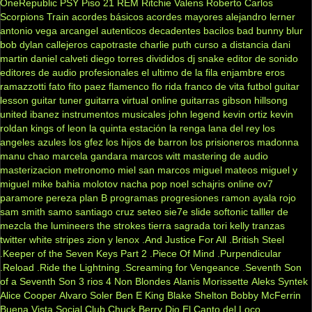
OneRepublic
PSY
Piso 21
REM
Ritchie Valens
Roberto Carlos
Scorpions
Train
acordes básicos
acordes mayores
alejandro lerner
antonio vega
arcangel
autenticos decadentes
bacilos
bad bunny
blur
bob dylan
callejeros
capotraste
charlie puth
curso a distancia
dani
martin
daniel calveti
diego torres
divididos
dj snake
editor de sonido
editores de audio profesionales
el ultimo de la fila
enjambre
eros
ramazzotti
fato
fito paez
flamenco
flo rida
franco de vita
futbol
guitar
lesson
guitar tuner
guitarra virtual online
guitarras gibson
hillsong
united
ibanez
instrumentos musicales
john legend
kevin ortiz
kevin
roldan
kings of leon
la quinta estación
la renga
lana del rey
los
angeles azules
los gfez
los hijos de barron
los prisioneros
madonna
manu chao
marcela gandara
marcos witt
mastering de audio
masterizacion
metronomo
miel san marcos
miguel mateos
miguel y
miguel
mike bahia
molotov
nacha pop
noel schajris
online
ov7
paramore
pereza
plan B
programas
progresiones
ramon ayala
rojo
sam smith
samo
santiago cruz
seteo
sie7e
slide
softonic
talller de
mezcla
the lumineers
the strokes
tierra sagrada
tori kelly
tranzas
twitter
white stripes
zion y lenox
.And Justice For All
.British Steel
.Keeper of the Seven Keys Part 2
.Piece Of Mind
.Purpendicular
.Reload
.Ride the Lightning
.Screaming for Vengeance
.Seventh Son
of a Seventh Son
3 rios
4 Non Blondes
Alanis Morissette
Aleks Syntek
Alice Cooper
Alvaro Soler
Ben E King
Blake Shelton
Bobby McFerrin
Buena Vista Social Club
Chuck Berry
Dio
El Canto del Loco