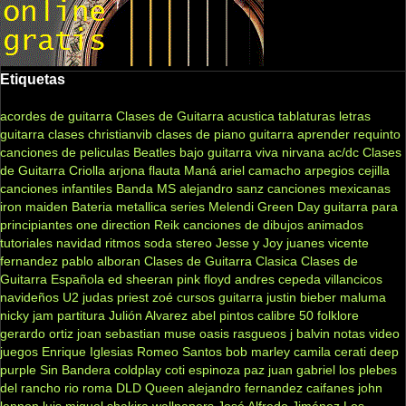
Etiquetas
acordes de guitarra
Clases de Guitarra acustica
tablaturas
letras
guitarra clases
christianvib
clases de piano
guitarra
aprender
requinto
canciones de peliculas
Beatles
bajo
guitarra viva
nirvana
ac/dc
Clases
de Guitarra Criolla
arjona
flauta
Maná
ariel camacho
arpegios
cejilla
canciones infantiles
Banda MS
alejandro sanz
canciones mexicanas
iron maiden
Bateria
metallica
series
Melendi
Green Day
guitarra para
principiantes
one direction
Reik
canciones de dibujos animados
tutoriales
navidad
ritmos
soda stereo
Jesse y Joy
juanes
vicente
fernandez
pablo alboran
Clases de Guitarra Clasica
Clases de
Guitarra Española
ed sheeran
pink floyd
andres cepeda
villancicos
navideños
U2
judas priest
zoé
cursos guitarra
justin bieber
maluma
nicky jam
partitura
Julión Alvarez
abel pintos
calibre 50
folklore
gerardo ortiz
joan sebastian
muse
oasis
rasgueos
j balvin
notas
video
juegos
Enrique Iglesias
Romeo Santos
bob marley
camila
cerati
deep
purple
Sin Bandera
coldplay
coti
espinoza paz
juan gabriel
los plebes
del rancho
rio roma
DLD
Queen
alejandro fernandez
caifanes
john