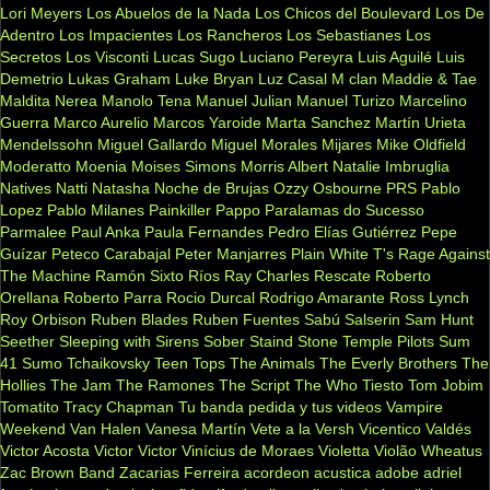
Lori Meyers
Los Abuelos de la Nada
Los Chicos del Boulevard
Los De
Adentro
Los Impacientes
Los Rancheros
Los Sebastianes
Los
Secretos
Los Visconti
Lucas Sugo
Luciano Pereyra
Luis Aguilé
Luis
Demetrio
Lukas Graham
Luke Bryan
Luz Casal
M clan
Maddie & Tae
Maldita Nerea
Manolo Tena
Manuel Julian
Manuel Turizo
Marcelino
Guerra
Marco Aurelio
Marcos Yaroide
Marta Sanchez
Martín Urieta
Mendelssohn
Miguel Gallardo
Miguel Morales
Mijares
Mike Oldfield
Moderatto
Moenia
Moises Simons
Morris Albert
Natalie Imbruglia
Natives
Natti Natasha
Noche de Brujas
Ozzy Osbourne
PRS
Pablo
Lopez
Pablo Milanes
Painkiller
Pappo
Paralamas do Sucesso
Parmalee
Paul Anka
Paula Fernandes
Pedro Elías Gutiérrez
Pepe
Guízar
Peteco Carabajal
Peter Manjarres
Plain White T's
Rage Against
The Machine
Ramón Sixto Ríos
Ray Charles
Rescate
Roberto
Orellana
Roberto Parra
Rocio Durcal
Rodrigo Amarante
Ross Lynch
Roy Orbison
Ruben Blades
Ruben Fuentes
Sabú
Salserin
Sam Hunt
Seether
Sleeping with Sirens
Sober
Staind
Stone Temple Pilots
Sum
41
Sumo
Tchaikovsky
Teen Tops
The Animals
The Everly Brothers
The
Hollies
The Jam
The Ramones
The Script
The Who
Tiesto
Tom Jobim
Tomatito
Tracy Chapman
Tu banda pedida y tus videos
Vampire
Weekend
Van Halen
Vanesa Martín
Vete a la Versh
Vicentico Valdés
Victor Acosta
Victor Victor
Vinícius de Moraes
Violetta
Violão
Wheatus
Zac Brown Band
Zacarias Ferreira
acordeon
acustica
adobe
adriel