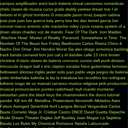
campos
amplificador
avicii
bach
bateria virtual
canciones romanticas
chelo
clases de musica
curso gratis
daddy yankee
dread mar I
el
bebeto
el tri
ghost
hombres G
intocable
jason mraz
joaquin sabina
jose jose
juan luis guerra
katy perry
kiss
leo dan
leonel garcia
luis
coronel
marco antonio solis
mariachis
miley cyrus
rosana
system of a
down
ulices chaidez
voz de mando
.Fear Of The Dark
.Iron Maiden
.Machine Head
.Master of Reality
.Paranoid
.Somewhere in Time
.The
Number Of The Beast
Ace Freley
Beethoven
Carlos Rivera
Chino &
Nacho
Don Omar
Jimi Hendrix
Morat
Sia
alex ubago
armonica
backing
track
banda carnaval
bon jovi
cali y el dandee
calle 13
chris brown
christine d'clario
clases de bateria
concurso
cursos
daft punk
division
minuscula
dragon ball z
eric clapton
escalas
fotos
guitarristas famosos
helloween
idiomas
inglés
javier solis
juan pablo vega
juegos de bateria
justin timberlake
kalimba
la ley
la trakalosa
los recoditos
los rodriguez
lutheria
mago de oz
manuel carrasco
musica religiosa
pink
produccion
musical
pronunciacion
punteo
radiohead
reyli
ricardo montaner
sebastian yatra
the black keys
the chainsmokers
the doors
tutorial
yandel
.Kill 'em All
.Metallica
.Powerslave
Aerosmith
Alkilados
Ases
Falsos
Avenged Sevenfold
Avril Lavigne
Bersuit Vergarabat
Carlos
Baute
Cornelio Vega Jr.
Cristian Castro
DNCE
David Guetta
Depeche
Mode
Dream Theater
Eagles
Jeff Buckley
Juan Magan
La Septima
Banda
Los Bukis
My Chemical Romance
Natalia Lafourcade