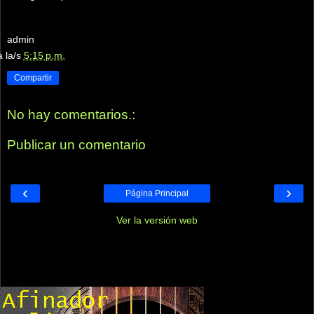
admin
a la/s
5:15 p.m.
Compartir
No hay comentarios.:
Publicar un comentario
‹
›
Página Principal
Ver la versión web