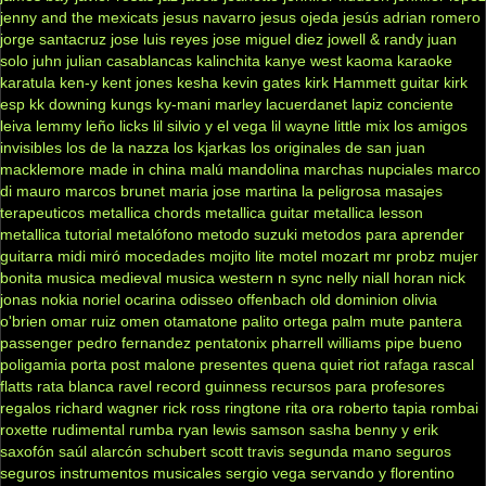
jenny and the mexicats
jesus navarro
jesus ojeda
jesús adrian romero
jorge santacruz
jose luis reyes
jose miguel diez
jowell & randy
juan
solo
juhn
julian casablancas
kalinchita
kanye west
kaoma
karaoke
karatula
ken-y
kent jones
kesha
kevin gates
kirk Hammett guitar
kirk
esp
kk downing
kungs
ky-mani marley
lacuerdanet
lapiz conciente
leiva
lemmy
leño
licks
lil silvio y el vega
lil wayne
little mix
los amigos
invisibles
los de la nazza
los kjarkas
los originales de san juan
macklemore
made in china
malú
mandolina
marchas nupciales
marco
di mauro
marcos brunet
maria jose
martina la peligrosa
masajes
terapeuticos
metallica chords
metallica guitar
metallica lesson
metallica tutorial
metalófono
metodo suzuki
metodos para aprender
guitarra
midi
miró
mocedades
mojito lite
motel
mozart
mr probz
mujer
bonita
musica medieval
musica western
n sync
nelly
niall horan
nick
jonas
nokia
noriel
ocarina
odisseo
offenbach
old dominion
olivia
o'brien
omar ruiz
omen
otamatone
palito ortega
palm mute
pantera
passenger
pedro fernandez
pentatonix
pharrell williams
pipe bueno
poligamia
porta
post malone
presentes
quena
quiet riot
rafaga
rascal
flatts
rata blanca
ravel
record guinness
recursos para profesores
regalos
richard wagner
rick ross
ringtone
rita ora
roberto tapia
rombai
roxette
rudimental
rumba
ryan lewis
samson
sasha benny y erik
saxofón
saúl alarcón
schubert
scott travis
segunda mano
seguros
seguros instrumentos musicales
sergio vega
servando y florentino