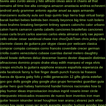
favela
alex zurdo
alexis y fido
alfredo olivas
alice in chains
all that
remains
all time low
alta consigna
amazon
anastacia
andrea echeverri
android
andy grammer
antonio aguilar
anuel aa
apps
armando
manzanero
audacity
aula
axn
bajo quinto
bajo tierra
bajo virtual
banjo
barak
barilari
bebes
belinda
ben moody
beyonce
big time rush
bolero
boss
brahms
breaking benjamin
britney spears
caloncho
calor urbano
calvin harris
camaron
camila cabello
canciones brasileñas
canciones
rusas
carla bruni
carlos asensio
carlos eleta almaran
carly rae jepsen
cello
celular
cesar sandoval
chase rice
chocQuibTown
chris jeday
cifra
clarinete
clases de guitarra por skype
clases por webcam
clasica
comprar
compás
consejos
corno francés
coverdale
crecer german
criolla
cuatro venezolano
cubase
cuerdas
daniel melero
daughtry
david bowie
deftones
deluz
descemer bueno
dexter
diapasón
distintas
afinaciones
dominio propio
drake
ebay
edith marquez
el vega
elvis
crespo
enchufa la guitarra
epiphone
erasure
española
esperanza de
vida
facebook
fanny lu
five finger death punch
francis lai
fraseos
fuerza de tijuana
gaby fofo y miliki
generación 12
gifts
gloria estefan
goo goo dolls
google play
google plus
grupo fernandez
guardian
guia
guitar hero
gusi
halsey
hammond
handel
himnos nacionales
how to
play
humor
ideas
improvisacion
incubus
ingrid rosario
inner circle
interpuesto
intoxicados
invasores de nuevo leon
inventos
iron man
guitar lesson
iskander
israel houghton
ivan arana
j alvarez
jack white
james bay
javier rosas
jaz jacob
jeanette
jennifer hudson
jennifer lopez