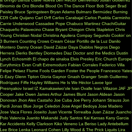
& Gringo
Banda Clave Nueva
Ben Rector
Bienvenido Julian Guitiérrez
Binomio de Oro
Blondie
Blood On The Dance Floor
Bob Seger
Brad
Paisley
Bruce Springsteen
Bryan Adams
Bulmaro Bermúdez
Burning
CD9
Cafe Quijano
Carl Orff
Carlos Carabajal
Carlos Puebla
Carminho
Carrie Underwood
Cassadee Pope
Chabuco Martinez
ChachiGuitar
Chaqueño Palavecino
Chase Bryant
Chingon
Chris Stapleton
Chris
Young
Christian Nodal
Christina Aguilera
Compay Segundo
Cookin’ on
3 Burners
Counting Crows
Cream
César Portillo de la Luz
Danilo
Montero
Danny Ocean
David Záizar
Daya
Diablos Negros
Diego
Herrera
Dierks Bentley
Diomedes Diaz
Doctor and the Medics
Dustin
Lynch
Echosmith
El chapo de sinaloa
Elvis Presley
Eric Church
Europe
Eurythmics
Evan Craft
Extremoduro
Fabian Corrales
Federico Villa
Felipe Pelaez
Flume
Fools Garden
Foster the People
Francesco Yates
G-Eazy
Glenn Tipton
Gloria Gaynor
Gnash
Granger Smith
Guillermo
Rodríguez Fiffe
Hayley Williams
He Is We
Héctor Lavoe
Igor
Presnyakov
Israel IZ Kamakawiwo'ole
Ivan Ovalle
Ivan Villazon
JAF
JP
Cooper
Jake Owen
James Arthur
James Blunt
Jason Aldean
Jason
Donovan
Jhon Alex Castaño
Joe Cuba
Joe Perry
Johann Strauss
Jon
Pardi
Jonas Blue
Jorge Celedon
Jose Angel Bedoya
Jose Madero
Jose Vaca Flores
Joseíto
Juan Vicente Torrealba
Juan Záizar
Juancho
Polo Valencia
Juanito Makandé
Judy Santos
Kai
Kansas
Kany Garcia
Kar Accidents
Kelly Clarkson
Kiko Veneno
La Beriso
Lady Antebellum
Lee Brice
Lenka
Leonard Cohen
Lilly Wood & The Prick
Liquits
Lira