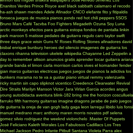
lennon
luis miguel
shakira
wallpapers
José Alfredo Jiménez
Los
Enanitos Verdes
Prince Royce
axel
black sabbath
calamaro
el recodo
ha-ash
shawn mendes
Adele
Afinador
CNCO
elefante
fito y fitipaldis
fonseca
juegos de musica
pianos
pxndx
red hot chili peppers
5SOS
Bruno Mars
Café Tacvba
Foo Fighters
Megadeth
Ozuna
Soy Luna
arctic monkeys
efectos para guitarra
estopa
fondos de pantalla
linkin
park
maroon 5
matisse
pedales de guitarra
regulo caro
taylor swift
three days grace
wisin
Guns N' Roses
Rolling Stones
afinadores
david
bisbal
enrique bunbury
heroes del silencio
imagenes de guitarra
los
claxons
rihanna
television
ukelele
wikipedia
Chayanne
Led Zeppelin
a
day to remember
allison
anuncios gratis
aprender tocar guitarra
ariana
grande
banda el limon
carla morrison
carlos vives
el komander
fender
gian marco
guitarras electricas
juegos
juegos de pianos
la adictiva
los
bunkers
marama
no te va a gustar
piano virtual
remmy valenzuela
ricky martin
sin capo
slipknot
vicentico
Creedence Clearwater Revival
Dire Straits
Marilyn Manson
Victor Jara
Virlan Garcia
acordes
angus
young
autodidacta
aventura
blink-182
bring me the horizon
cosculluela
farruko
fifth harmony
guitarras
imagine dragons
jarabe de palo
juegos
de guitarra
la oreja de van gogh
lady gaga
leon larregui
libido
luis fonsi
manuel medrano
marc anthony
maren morris
novatos
pdf
selena
gomez
silvio rodriguez
the weeknd
violonchelo
.Master Of Puppets
José Feliciano
Kaleth Morales
Los Fabulosos Cadillacs
Los Tres
Michael Jackson
Pedro Infante
Pitbull
Santana
Violeta Parra
alex