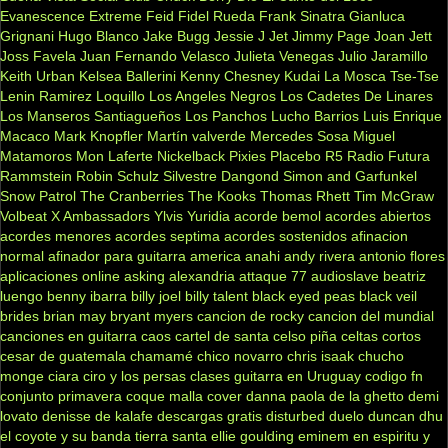
Evanescence
Extreme
Feid
Fidel Rueda
Frank Sinatra
Gianluca
Grignani
Hugo Blanco
Jake Bugg
Jessie J
Jet
Jimmy Page
Joan Jett
Joss Favela
Juan Fernando Velasco
Julieta Venegas
Julio Jaramillo
Keith Urban
Kelsea Ballerini
Kenny Chesney
Kudai
La Mosca Tse-Tse
Lenin Ramirez
Loquillo
Los Angeles Negros
Los Cadetes De Linares
Los Manseros Santiagueños
Los Panchos
Lucho Barrios
Luis Enrique
Macaco
Mark Knopfler
Martín valverde
Mercedes Sosa
Miguel
Matamoros
Mon Laferte
Nickelback
Pixies
Placebo
R5
Radio Futura
Rammstein
Robin Schulz
Silvestre Dangond
Simon and Garfunkel
Snow Patrol
The Cranberries
The Kooks
Thomas Rhett
Tim McGraw
Volbeat
X Ambassadors
Ylvis
Yuridia
acorde bemol
acordes abiertos
acordes menores
acordes septima
acordes sostenidos
afinacion
normal
afinador para guitarra
america
anahi
andy rivera
antonio flores
aplicaciones online
asking alexandria
attaque 77
audioslave
beatriz
luengo
benny ibarra
billy joel
billy talent
black eyed peas
black veil
brides
brian may
bryant myers
cancion de rocky
cancion del mundial
canciones en guitarra
caos
cartel de santa
celso piña
celtas cortos
cesar de guatemala
chamamé
chico novarro
chris isaak
chucho
monge
ciara
ciro y los persas
clases guitarra en Uruguay
codigo fn
conjunto primavera
coque malla
cover
danna paola
de la ghetto
demi
lovato
denisse de kalafe
descargas gratis
disturbed
duelo
duncan dhu
el coyote y su banda tierra santa
ellie goulding
eminem
en espiritu y