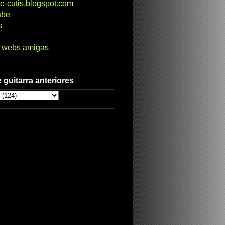
e-cutis.blogspot.com
abe
s
s webs amigas
 guitarra anteriores