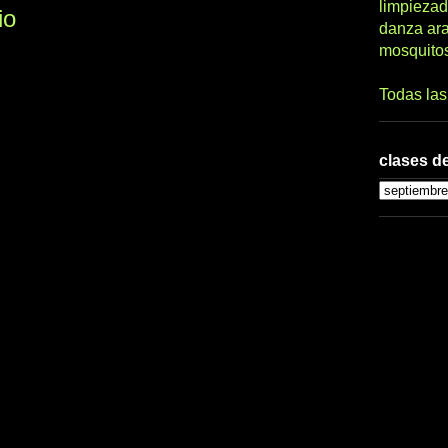
limpiezad
io
danza ar
mosquito
Todas la
clases de