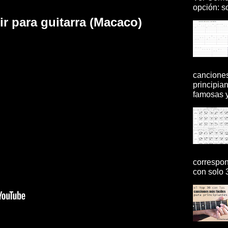
opción: so
r para guitarra (Macaco)
canciones
principia
famosas y 
correspon
con solo 3