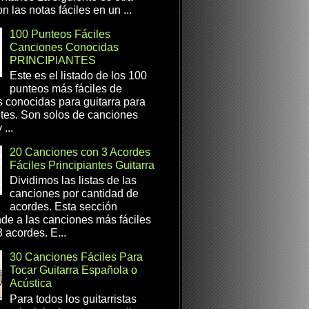
n las notas fáciles en un ...
100 Punteos Fáciles
Canciones Conocidas
PRINCIPIANTES
Este es el listado de los 100
punteos más fáciles de
 conocidas para guitarra para
ntes. Son solos de canciones
...
20 Canciones con 3 Acordes
Fáciles Principiantes Guitarra
Dividimos las listas de las
canciones por cantidad de
acordes. Esta sección
de a las canciones más fáciles
 acordes. E...
30 Canciones Fáciles Para
Tocar Guitarra Española o
Acústica
Para todos los guitarristas