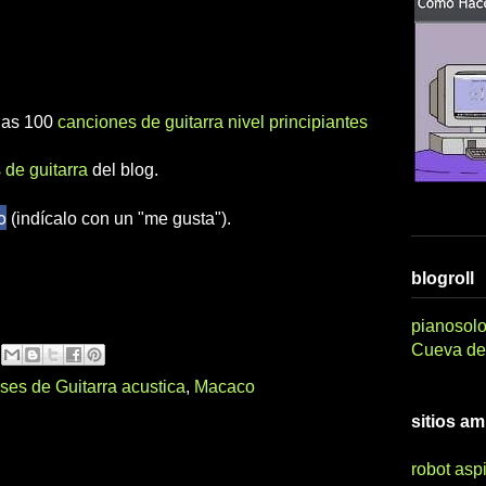
 las 100
canciones de guitarra nivel principiantes
 de guitarra
del blog.
o
(indícalo con un "me gusta").
blogroll
pianosolo
Cueva del
ses de Guitarra acustica
,
Macaco
sitios a
robot asp