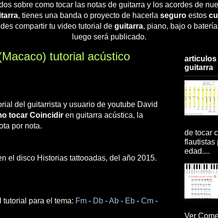
dos sobre como tocar las notas de guitarra y los acordes de nue
tarra
, tienes una banda o proyecto de hacerla
seguro
estos
cu
des compartir tu video tutorial de
guitarra
, piano, bajo o baterí
luego será publicado.
acaco) tutorial acústico
articulos
guitarra
rial del guitarrista y usuario de youtube David
o tocar Coincidir
en guitarra acústica, la
ta por nota.
de tocar c
flautistas
edad....
 el disco Historias tattooadas, del año 2015.
tutorial para el tema:
Fm
-
Db
-
Ab
-
Eb
-
Cm
-
Ver Comen