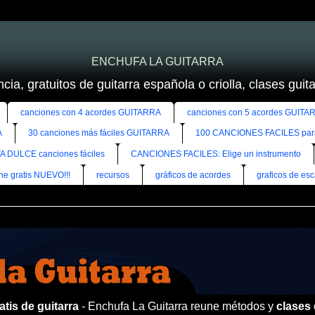
ENCHUFA LA GUITARRA
cia, gratuitos de guitarra española o criolla, clases guitar
canciones con 4 acordes GUITARRA
canciones con 5 acordes GUITA
A
30 canciones más fáciles GUITARRA
100 CANCIONES FACILES pa
A DULCE canciones fáciles
CANCIONES FACILES: Elige un instrumento
ine gratis NUEVO!!!
recursos
gráficos de acordes
graficos de esc
tis de guitarra
- Enchufa La Guitarra reune métodos y
clases 