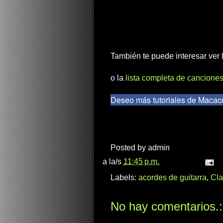
También te puede interesar ver
o la
lista completa de canciones
Deseo más tutoriales de Macac
Posted by
admin
a la/s
11:45 p.m.
Labels:
acordes de guitarra
,
Cla
No hay comentarios.: