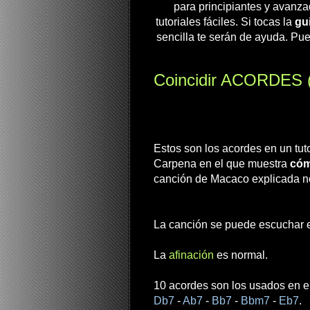
para principiantes y avanza
tutoriales fáciles. Si tocas la
gui
sencilla te serán de ayuda. Pue
Coincidir ACORDES (M
Estos son los acordes en un tuto
Carpena en el que muestra
cóm
canción de Macaco explicada no
La canción se puede escuchar en
La
afinación
es normal.
10 acordes son los usados en el 
Db7
-
Ab7
-
Bb7
-
Bbm7
-
Eb7
.