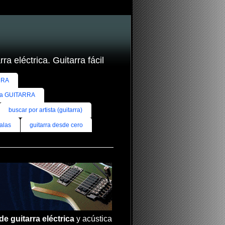
ra eléctrica. Guitarra fácil
RRA
ra GUITARRA
buscar por artista (guitarra)
alas
guitarra desde cero
de guitarra eléctrica
y acústica