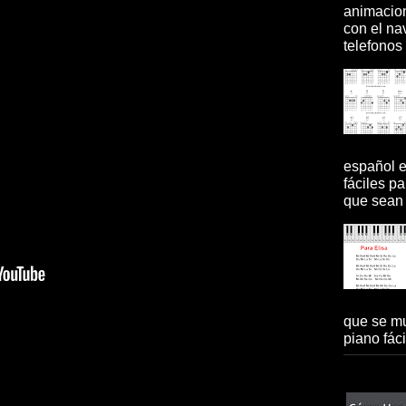
animacion
con el na
telefonos 
español 
fáciles pa
que sean 
que se mu
piano fácil