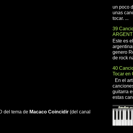
un poco d
unas canc
tocar. ...
39 Cancio
ARGENT
Este es e
argentina
genero R
de rock na
40 Cancio
Tocar en 
En el art
canciones
guitarra e
estas can
 HD del tema de
Macaco
Coincidir
(del canal