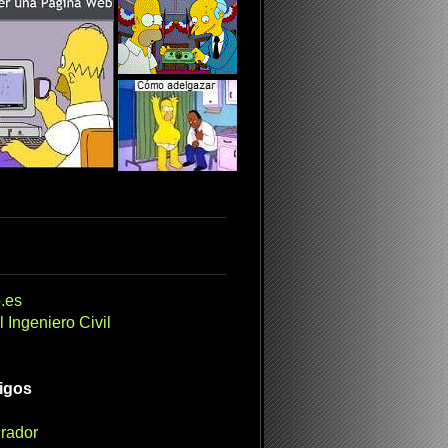
.es
 Ingeniero Civil
migos
irador