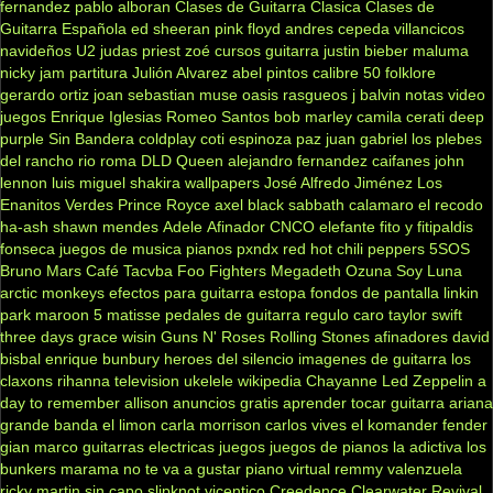
fernandez
pablo alboran
Clases de Guitarra Clasica
Clases de
Guitarra Española
ed sheeran
pink floyd
andres cepeda
villancicos
navideños
U2
judas priest
zoé
cursos guitarra
justin bieber
maluma
nicky jam
partitura
Julión Alvarez
abel pintos
calibre 50
folklore
gerardo ortiz
joan sebastian
muse
oasis
rasgueos
j balvin
notas
video
juegos
Enrique Iglesias
Romeo Santos
bob marley
camila
cerati
deep
purple
Sin Bandera
coldplay
coti
espinoza paz
juan gabriel
los plebes
del rancho
rio roma
DLD
Queen
alejandro fernandez
caifanes
john
lennon
luis miguel
shakira
wallpapers
José Alfredo Jiménez
Los
Enanitos Verdes
Prince Royce
axel
black sabbath
calamaro
el recodo
ha-ash
shawn mendes
Adele
Afinador
CNCO
elefante
fito y fitipaldis
fonseca
juegos de musica
pianos
pxndx
red hot chili peppers
5SOS
Bruno Mars
Café Tacvba
Foo Fighters
Megadeth
Ozuna
Soy Luna
arctic monkeys
efectos para guitarra
estopa
fondos de pantalla
linkin
park
maroon 5
matisse
pedales de guitarra
regulo caro
taylor swift
three days grace
wisin
Guns N' Roses
Rolling Stones
afinadores
david
bisbal
enrique bunbury
heroes del silencio
imagenes de guitarra
los
claxons
rihanna
television
ukelele
wikipedia
Chayanne
Led Zeppelin
a
day to remember
allison
anuncios gratis
aprender tocar guitarra
ariana
grande
banda el limon
carla morrison
carlos vives
el komander
fender
gian marco
guitarras electricas
juegos
juegos de pianos
la adictiva
los
bunkers
marama
no te va a gustar
piano virtual
remmy valenzuela
ricky martin
sin capo
slipknot
vicentico
Creedence Clearwater Revival