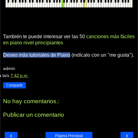
También te puede interesar ver las 50
canciones más fáciles
en piano nivel principiantes
Deseo más tutoriales de Piano
(indícalo con un "me gusta").
admin
a la/s
7:42 p.m.
Compartir
No hay comentarios.:
Publicar un comentario
‹
›
Página Principal