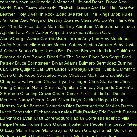
zampoña
zayn malik
zedd
.A Matter of Life and Death
.Brave New
World
.Burn
.Death Magnetic
.Fireball
.Heaven And Hell
.Hell Bent for
Leather
.Holy Diver
.In Rock
.Load
.Master Of The Rings
.Mob Rules
.Painkiller
.Sad Wings of Destiny
.Stained Class
.Wo Do We Think We
Are
11m
30 Seconds To Mars
3ballmty
Abraham Mateo
Adriana Lucia
Agustin Lara
Alan Walker
Alejandra Guzman
Alessia Cara
AlunaGeorge
Alvaro Carrillo
Alvaro Torres
Amy Lee
Amy Macdonald
Amén
Ana Isabelle
Antonio Machin
Antony Santos
Auburn
Baby Rasta
& Gringo
Banda Clave Nueva
Ben Rector
Bienvenido Julian Guitiérrez
Binomio de Oro
Blondie
Blood On The Dance Floor
Bob Seger
Brad
Paisley
Bruce Springsteen
Bryan Adams
Bulmaro Bermúdez
Burning
CD9
Cafe Quijano
Carl Orff
Carlos Carabajal
Carlos Puebla
Carminho
Carrie Underwood
Cassadee Pope
Chabuco Martinez
ChachiGuitar
Chaqueño Palavecino
Chase Bryant
Chingon
Chris Stapleton
Chris
Young
Christian Nodal
Christina Aguilera
Compay Segundo
Cookin’ on
3 Burners
Counting Crows
Cream
César Portillo de la Luz
Danilo
Montero
Danny Ocean
David Záizar
Daya
Diablos Negros
Diego
Herrera
Dierks Bentley
Diomedes Diaz
Doctor and the Medics
Dustin
Lynch
Echosmith
El chapo de sinaloa
Elvis Presley
Eric Church
Europe
Eurythmics
Evan Craft
Extremoduro
Fabian Corrales
Federico Villa
Felipe Pelaez
Flume
Fools Garden
Foster the People
Francesco Yates
G-Eazy
Glenn Tipton
Gloria Gaynor
Gnash
Granger Smith
Guillermo
Rodríguez Fiffe
Hayley Williams
He Is We
Héctor Lavoe
Igor