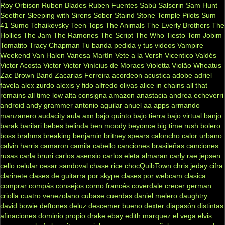
Roy Orbison
Ruben Blades
Ruben Fuentes
Sabú
Salserin
Sam Hunt
Seether
Sleeping with Sirens
Sober
Staind
Stone Temple Pilots
Sum
41
Sumo
Tchaikovsky
Teen Tops
The Animals
The Everly Brothers
The
Hollies
The Jam
The Ramones
The Script
The Who
Tiesto
Tom Jobim
Tomatito
Tracy Chapman
Tu banda pedida y tus videos
Vampire
Weekend
Van Halen
Vanesa Martín
Vete a la Versh
Vicentico Valdés
Victor Acosta
Victor Victor
Vinícius de Moraes
Violetta
Violão
Wheatus
Zac Brown Band
Zacarias Ferreira
acordeon
acustica
adobe
adriel
favela
alex zurdo
alexis y fido
alfredo olivas
alice in chains
all that
remains
all time low
alta consigna
amazon
anastacia
andrea echeverri
android
andy grammer
antonio aguilar
anuel aa
apps
armando
manzanero
audacity
aula
axn
bajo quinto
bajo tierra
bajo virtual
banjo
barak
barilari
bebes
belinda
ben moody
beyonce
big time rush
bolero
boss
brahms
breaking benjamin
britney spears
caloncho
calor urbano
calvin harris
camaron
camila cabello
canciones brasileñas
canciones
rusas
carla bruni
carlos asensio
carlos eleta almaran
carly rae jepsen
cello
celular
cesar sandoval
chase rice
chocQuibTown
chris jeday
cifra
clarinete
clases de guitarra por skype
clases por webcam
clasica
comprar
compás
consejos
corno francés
coverdale
crecer german
criolla
cuatro venezolano
cubase
cuerdas
daniel melero
daughtry
david bowie
deftones
deluz
descemer bueno
dexter
diapasón
distintas
afinaciones
dominio propio
drake
ebay
edith marquez
el vega
elvis