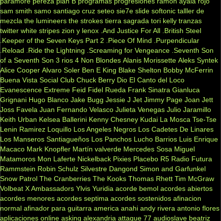
paramore
pereza
plan B
programas
progresiones
ramon ayala
rojo
sam smith
samo
santiago cruz
seteo
sie7e
slide
softonic
talller de
mezcla
the lumineers
the strokes
tierra sagrada
tori kelly
tranzas
twitter
white stripes
zion y lenox
.And Justice For All
.British Steel
.Keeper of the Seven Keys Part 2
.Piece Of Mind
.Purpendicular
.Reload
.Ride the Lightning
.Screaming for Vengeance
.Seventh Son
of a Seventh Son
3 rios
4 Non Blondes
Alanis Morissette
Aleks Syntek
Alice Cooper
Alvaro Soler
Ben E King
Blake Shelton
Bobby McFerrin
Buena Vista Social Club
Chuck Berry
Dio
El Canto del Loco
Evanescence
Extreme
Feid
Fidel Rueda
Frank Sinatra
Gianluca
Grignani
Hugo Blanco
Jake Bugg
Jessie J
Jet
Jimmy Page
Joan Jett
Joss Favela
Juan Fernando Velasco
Julieta Venegas
Julio Jaramillo
Keith Urban
Kelsea Ballerini
Kenny Chesney
Kudai
La Mosca Tse-Tse
Lenin Ramirez
Loquillo
Los Angeles Negros
Los Cadetes De Linares
Los Manseros Santiagueños
Los Panchos
Lucho Barrios
Luis Enrique
Macaco
Mark Knopfler
Martín valverde
Mercedes Sosa
Miguel
Matamoros
Mon Laferte
Nickelback
Pixies
Placebo
R5
Radio Futura
Rammstein
Robin Schulz
Silvestre Dangond
Simon and Garfunkel
Snow Patrol
The Cranberries
The Kooks
Thomas Rhett
Tim McGraw
Volbeat
X Ambassadors
Ylvis
Yuridia
acorde bemol
acordes abiertos
acordes menores
acordes septima
acordes sostenidos
afinacion
normal
afinador para guitarra
america
anahi
andy rivera
antonio flores
aplicaciones online
asking alexandria
attaque 77
audioslave
beatriz