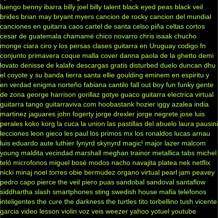
luengo
benny ibarra
billy joel
billy talent
black eyed peas
black veil
brides
brian may
bryant myers
cancion de rocky
cancion del mundial
canciones en guitarra
caos
cartel de santa
celso piña
celtas cortos
cesar de guatemala
chamamé
chico novarro
chris isaak
chucho
monge
ciara
ciro y los persas
clases guitarra en Uruguay
codigo fn
conjunto primavera
coque malla
cover
danna paola
de la ghetto
demi
lovato
denisse de kalafe
descargas gratis
disturbed
duelo
duncan dhu
el coyote y su banda tierra santa
ellie goulding
eminem
en espiritu y
en verdad
enigma norteño
fabiana cantilo
fall out boy
fun
funky
gente
de zona
george harrison
gorillaz
gotye
guaco
guitarra electrica virtual
guitarra tango
guitarraviva.com
hoobastank
hozier
iggy azalea
india
martinez
jaguares
john fogerty
jorge drexler
jorge negrete
jose luis
perales
koko
korg
la cuca
la union
las pastillas del abuelo
laura pausini
lecciones
leon gieco
les paul
los primos mx
los ronaldos
lucas arnau
luis eduardo aute
luthier
lynyrd skynyrd
magic!
major lazer
malcom
young
maldita vecindad
marshall
meghan trainor
metallica tabs
michel
teló
microfonos
miguel bosé
modos
nacho
navajita platea
nek
netflix
nicki minaj
noel torres
obie bermudez
organo virtual
pearl jam
peavey
pedro capo
pierce the veil
piero
puas
sandobal
sandoval
santaflow
siddhartha
slash
smartphones
sting
swedish house mafia
telefonos
inteligentes
the cure
the darkness
the turtles
tito torbellino
tush
vicente
garcia
video lesson
violin
voz veis
weezer
yahoo
yotuel
youtube