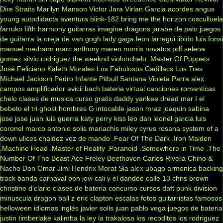
Dire Straits
Marilyn Manson
Victor Jara
Virlan Garcia
acordes
angus
young
autodidacta
aventura
blink-182
bring me the horizon
cosculluela
farruko
fifth harmony
guitarras
imagine dragons
jarabe de palo
juegos
de guitarra
la oreja de van gogh
lady gaga
leon larregui
libido
luis fonsi
manuel medrano
marc anthony
maren morris
novatos
pdf
selena
gomez
silvio rodriguez
the weeknd
violonchelo
.Master Of Puppets
José Feliciano
Kaleth Morales
Los Fabulosos Cadillacs
Los Tres
Michael Jackson
Pedro Infante
Pitbull
Santana
Violeta Parra
alex
campos
amplificador
avicii
bach
bateria virtual
canciones romanticas
chelo
clases de musica
curso gratis
daddy yankee
dread mar I
el
bebeto
el tri
ghost
hombres G
intocable
jason mraz
joaquin sabina
jose jose
juan luis guerra
katy perry
kiss
leo dan
leonel garcia
luis
coronel
marco antonio solis
mariachis
miley cyrus
rosana
system of a
down
ulices chaidez
voz de mando
.Fear Of The Dark
.Iron Maiden
.Machine Head
.Master of Reality
.Paranoid
.Somewhere in Time
.The
Number Of The Beast
Ace Freley
Beethoven
Carlos Rivera
Chino &
Nacho
Don Omar
Jimi Hendrix
Morat
Sia
alex ubago
armonica
backing
track
banda carnaval
bon jovi
cali y el dandee
calle 13
chris brown
christine d'clario
clases de bateria
concurso
cursos
daft punk
division
minuscula
dragon ball z
eric clapton
escalas
fotos
guitarristas famosos
helloween
idiomas
inglés
javier solis
juan pablo vega
juegos de bateria
justin timberlake
kalimba
la ley
la trakalosa
los recoditos
los rodriguez