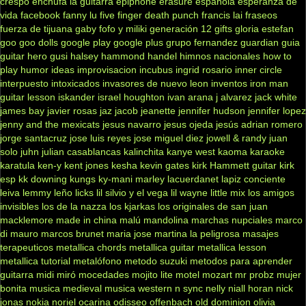
crespo
enchufa la guitarra
epiphone
erasure
española
esperanza de
vida
facebook
fanny lu
five finger death punch
francis lai
fraseos
fuerza de tijuana
gaby fofo y miliki
generación 12
gifts
gloria estefan
goo goo dolls
google play
google plus
grupo fernandez
guardian
guia
guitar hero
gusi
halsey
hammond
handel
himnos nacionales
how to
play
humor
ideas
improvisacion
incubus
ingrid rosario
inner circle
interpuesto
intoxicados
invasores de nuevo leon
inventos
iron man
guitar lesson
iskander
israel houghton
ivan arana
j alvarez
jack white
james bay
javier rosas
jaz jacob
jeanette
jennifer hudson
jennifer lopez
jenny and the mexicats
jesus navarro
jesus ojeda
jesús adrian romero
jorge santacruz
jose luis reyes
jose miguel diez
jowell & randy
juan
solo
juhn
julian casablancas
kalinchita
kanye west
kaoma
karaoke
karatula
ken-y
kent jones
kesha
kevin gates
kirk Hammett guitar
kirk
esp
kk downing
kungs
ky-mani marley
lacuerdanet
lapiz conciente
leiva
lemmy
leño
licks
lil silvio y el vega
lil wayne
little mix
los amigos
invisibles
los de la nazza
los kjarkas
los originales de san juan
macklemore
made in china
malú
mandolina
marchas nupciales
marco
di mauro
marcos brunet
maria jose
martina la peligrosa
masajes
terapeuticos
metallica chords
metallica guitar
metallica lesson
metallica tutorial
metalófono
metodo suzuki
metodos para aprender
guitarra
midi
miró
mocedades
mojito lite
motel
mozart
mr probz
mujer
bonita
musica medieval
musica western
n sync
nelly
niall horan
nick
jonas
nokia
noriel
ocarina
odisseo
offenbach
old dominion
olivia