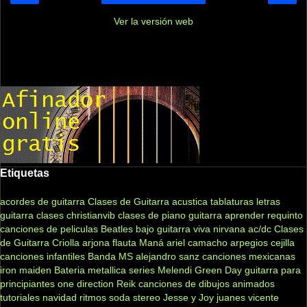
Ver la versión web
Etiquetas
acordes de guitarra
Clases de Guitarra acustica
tablaturas
letras
guitarra clases
christianvib
clases de piano
guitarra
aprender
requinto
canciones de peliculas
Beatles
bajo
guitarra viva
nirvana
ac/dc
Clases
de Guitarra Criolla
arjona
flauta
Maná
ariel camacho
arpegios
cejilla
canciones infantiles
Banda MS
alejandro sanz
canciones mexicanas
iron maiden
Bateria
metallica
series
Melendi
Green Day
guitarra para
principiantes
one direction
Reik
canciones de dibujos animados
tutoriales
navidad
ritmos
soda stereo
Jesse y Joy
juanes
vicente