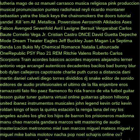
lutheria
mago de oz
manuel carrasco
musica religiosa
pink
produccion
musical
pronunciacion
punteo
radiohead
reyli
ricardo montaner
sebastian yatra
the black keys
the chainsmokers
the doors
tutorial
yandel
.Kill 'em All
.Metallica
.Powerslave
Aerosmith
Alkilados
Ases
Falsos
Avenged Sevenfold
Avril Lavigne
Bersuit Vergarabat
Carlos
Baute
Cornelio Vega Jr.
Cristian Castro
DNCE
David Guetta
Depeche
Mode
Dream Theater
Eagles
Jeff Buckley
Juan Magan
La Septima
Banda
Los Bukis
My Chemical Romance
Natalia Lafourcade
OneRepublic
PSY
Piso 21
REM
Ritchie Valens
Roberto Carlos
Scorpions
Train
acordes básicos
acordes mayores
alejandro lerner
antonio vega
arcangel
autenticos decadentes
bacilos
bad bunny
blur
bob dylan
callejeros
capotraste
charlie puth
curso a distancia
dani
martin
daniel calveti
diego torres
divididos
dj snake
editor de sonido
editores de audio profesionales
el ultimo de la fila
enjambre
eros
ramazzotti
fato
fito paez
flamenco
flo rida
franco de vita
futbol
guitar
lesson
guitar tuner
guitarra virtual online
guitarras gibson
hillsong
united
ibanez
instrumentos musicales
john legend
kevin ortiz
kevin
roldan
kings of leon
la quinta estación
la renga
lana del rey
los
angeles azules
los gfez
los hijos de barron
los prisioneros
madonna
manu chao
marcela gandara
marcos witt
mastering de audio
masterizacion
metronomo
miel san marcos
miguel mateos
miguel y
miguel
mike bahia
molotov
nacha pop
noel schajris
online
ov7