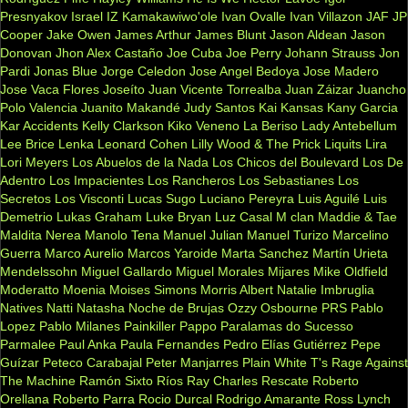
Presnyakov
Israel IZ Kamakawiwo'ole
Ivan Ovalle
Ivan Villazon
JAF
JP
Cooper
Jake Owen
James Arthur
James Blunt
Jason Aldean
Jason
Donovan
Jhon Alex Castaño
Joe Cuba
Joe Perry
Johann Strauss
Jon
Pardi
Jonas Blue
Jorge Celedon
Jose Angel Bedoya
Jose Madero
Jose Vaca Flores
Joseíto
Juan Vicente Torrealba
Juan Záizar
Juancho
Polo Valencia
Juanito Makandé
Judy Santos
Kai
Kansas
Kany Garcia
Kar Accidents
Kelly Clarkson
Kiko Veneno
La Beriso
Lady Antebellum
Lee Brice
Lenka
Leonard Cohen
Lilly Wood & The Prick
Liquits
Lira
Lori Meyers
Los Abuelos de la Nada
Los Chicos del Boulevard
Los De
Adentro
Los Impacientes
Los Rancheros
Los Sebastianes
Los
Secretos
Los Visconti
Lucas Sugo
Luciano Pereyra
Luis Aguilé
Luis
Demetrio
Lukas Graham
Luke Bryan
Luz Casal
M clan
Maddie & Tae
Maldita Nerea
Manolo Tena
Manuel Julian
Manuel Turizo
Marcelino
Guerra
Marco Aurelio
Marcos Yaroide
Marta Sanchez
Martín Urieta
Mendelssohn
Miguel Gallardo
Miguel Morales
Mijares
Mike Oldfield
Moderatto
Moenia
Moises Simons
Morris Albert
Natalie Imbruglia
Natives
Natti Natasha
Noche de Brujas
Ozzy Osbourne
PRS
Pablo
Lopez
Pablo Milanes
Painkiller
Pappo
Paralamas do Sucesso
Parmalee
Paul Anka
Paula Fernandes
Pedro Elías Gutiérrez
Pepe
Guízar
Peteco Carabajal
Peter Manjarres
Plain White T's
Rage Against
The Machine
Ramón Sixto Ríos
Ray Charles
Rescate
Roberto
Orellana
Roberto Parra
Rocio Durcal
Rodrigo Amarante
Ross Lynch