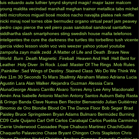
luis eduardo aute
luthier
lynyrd skynyrd
magic!
major lazer
malcom
young
maldita vecindad
marshall
meghan trainor
metallica tabs
michel
teló
microfonos
miguel bosé
modos
nacho
navajita platea
nek
netflix
nicki minaj
noel torres
obie bermudez
organo virtual
pearl jam
peavey
pedro capo
pierce the veil
piero
puas
sandobal
sandoval
santaflow
siddhartha
slash
smartphones
sting
swedish house mafia
telefonos
inteligentes
the cure
the darkness
the turtles
tito torbellino
tush
vicente
garcia
video lesson
violin
voz veis
weezer
yahoo
yotuel
youtube
zampoña
zayn malik
zedd
.A Matter of Life and Death
.Brave New
World
.Burn
.Death Magnetic
.Fireball
.Heaven And Hell
.Hell Bent for
Leather
.Holy Diver
.In Rock
.Load
.Master Of The Rings
.Mob Rules
.Painkiller
.Sad Wings of Destiny
.Stained Class
.Wo Do We Think We
Are
11m
30 Seconds To Mars
3ballmty
Abraham Mateo
Adriana Lucia
Agustin Lara
Alan Walker
Alejandra Guzman
Alessia Cara
AlunaGeorge
Alvaro Carrillo
Alvaro Torres
Amy Lee
Amy Macdonald
Amén
Ana Isabelle
Antonio Machin
Antony Santos
Auburn
Baby Rasta
& Gringo
Banda Clave Nueva
Ben Rector
Bienvenido Julian Guitiérrez
Binomio de Oro
Blondie
Blood On The Dance Floor
Bob Seger
Brad
Paisley
Bruce Springsteen
Bryan Adams
Bulmaro Bermúdez
Burning
CD9
Cafe Quijano
Carl Orff
Carlos Carabajal
Carlos Puebla
Carminho
Carrie Underwood
Cassadee Pope
Chabuco Martinez
ChachiGuitar
Chaqueño Palavecino
Chase Bryant
Chingon
Chris Stapleton
Chris