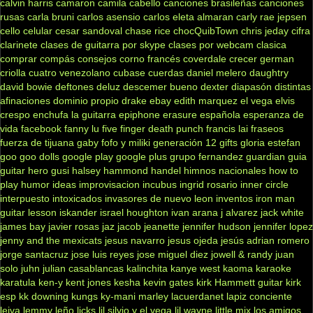
calvin harris
camaron
camila cabello
canciones brasileñas
canciones
rusas
carla bruni
carlos asensio
carlos eleta almaran
carly rae jepsen
cello
celular
cesar sandoval
chase rice
chocQuibTown
chris jeday
cifra
clarinete
clases de guitarra por skype
clases por webcam
clasica
comprar
compás
consejos
corno francés
coverdale
crecer german
criolla
cuatro venezolano
cubase
cuerdas
daniel melero
daughtry
david bowie
deftones
deluz
descemer bueno
dexter
diapasón
distintas
afinaciones
dominio propio
drake
ebay
edith marquez
el vega
elvis
crespo
enchufa la guitarra
epiphone
erasure
española
esperanza de
vida
facebook
fanny lu
five finger death punch
francis lai
fraseos
fuerza de tijuana
gaby fofo y miliki
generación 12
gifts
gloria estefan
goo goo dolls
google play
google plus
grupo fernandez
guardian
guia
guitar hero
gusi
halsey
hammond
handel
himnos nacionales
how to
play
humor
ideas
improvisacion
incubus
ingrid rosario
inner circle
interpuesto
intoxicados
invasores de nuevo leon
inventos
iron man
guitar lesson
iskander
israel houghton
ivan arana
j alvarez
jack white
james bay
javier rosas
jaz jacob
jeanette
jennifer hudson
jennifer lopez
jenny and the mexicats
jesus navarro
jesus ojeda
jesús adrian romero
jorge santacruz
jose luis reyes
jose miguel diez
jowell & randy
juan
solo
juhn
julian casablancas
kalinchita
kanye west
kaoma
karaoke
karatula
ken-y
kent jones
kesha
kevin gates
kirk Hammett guitar
kirk
esp
kk downing
kungs
ky-mani marley
lacuerdanet
lapiz conciente
leiva
lemmy
leño
licks
lil silvio y el vega
lil wayne
little mix
los amigos