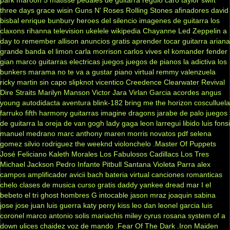
park
maroon 5
matisse
pedales de guitarra
regulo caro
taylor swift
three days grace
wisin
Guns N' Roses
Rolling Stones
afinadores
david
bisbal
enrique bunbury
heroes del silencio
imagenes de guitarra
los
claxons
rihanna
television
ukelele
wikipedia
Chayanne
Led Zeppelin
a
day to remember
allison
anuncios gratis
aprender tocar guitarra
ariana
grande
banda el limon
carla morrison
carlos vives
el komander
fender
gian marco
guitarras electricas
juegos
juegos de pianos
la adictiva
los
bunkers
marama
no te va a gustar
piano virtual
remmy valenzuela
ricky martin
sin capo
slipknot
vicentico
Creedence Clearwater Revival
Dire Straits
Marilyn Manson
Victor Jara
Virlan Garcia
acordes
angus
young
autodidacta
aventura
blink-182
bring me the horizon
cosculluela
farruko
fifth harmony
guitarras
imagine dragons
jarabe de palo
juegos
de guitarra
la oreja de van gogh
lady gaga
leon larregui
libido
luis fonsi
manuel medrano
marc anthony
maren morris
novatos
pdf
selena
gomez
silvio rodriguez
the weeknd
violonchelo
.Master Of Puppets
José Feliciano
Kaleth Morales
Los Fabulosos Cadillacs
Los Tres
Michael Jackson
Pedro Infante
Pitbull
Santana
Violeta Parra
alex
campos
amplificador
avicii
bach
bateria virtual
canciones romanticas
chelo
clases de musica
curso gratis
daddy yankee
dread mar I
el
bebeto
el tri
ghost
hombres G
intocable
jason mraz
joaquin sabina
jose jose
juan luis guerra
katy perry
kiss
leo dan
leonel garcia
luis
coronel
marco antonio solis
mariachis
miley cyrus
rosana
system of a
down
ulices chaidez
voz de mando
.Fear Of The Dark
.Iron Maiden