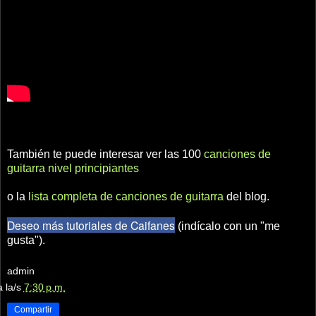
También te puede interesar ver las 100
canciones de
guitarra nivel principiantes
o la
lista completa de canciones de guitarra
del blog.
Deseo más tutoriales de Caifanes
(indícalo con un "me
gusta").
admin
a la/s
7:30 p.m.
Compartir