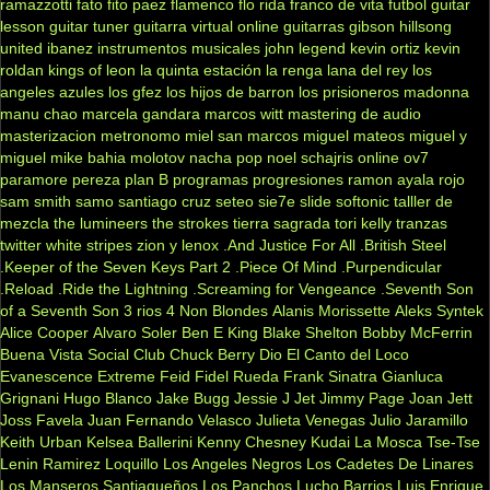
ramazzotti
fato
fito paez
flamenco
flo rida
franco de vita
futbol
guitar
lesson
guitar tuner
guitarra virtual online
guitarras gibson
hillsong
united
ibanez
instrumentos musicales
john legend
kevin ortiz
kevin
roldan
kings of leon
la quinta estación
la renga
lana del rey
los
angeles azules
los gfez
los hijos de barron
los prisioneros
madonna
manu chao
marcela gandara
marcos witt
mastering de audio
masterizacion
metronomo
miel san marcos
miguel mateos
miguel y
miguel
mike bahia
molotov
nacha pop
noel schajris
online
ov7
paramore
pereza
plan B
programas
progresiones
ramon ayala
rojo
sam smith
samo
santiago cruz
seteo
sie7e
slide
softonic
talller de
mezcla
the lumineers
the strokes
tierra sagrada
tori kelly
tranzas
twitter
white stripes
zion y lenox
.And Justice For All
.British Steel
.Keeper of the Seven Keys Part 2
.Piece Of Mind
.Purpendicular
.Reload
.Ride the Lightning
.Screaming for Vengeance
.Seventh Son
of a Seventh Son
3 rios
4 Non Blondes
Alanis Morissette
Aleks Syntek
Alice Cooper
Alvaro Soler
Ben E King
Blake Shelton
Bobby McFerrin
Buena Vista Social Club
Chuck Berry
Dio
El Canto del Loco
Evanescence
Extreme
Feid
Fidel Rueda
Frank Sinatra
Gianluca
Grignani
Hugo Blanco
Jake Bugg
Jessie J
Jet
Jimmy Page
Joan Jett
Joss Favela
Juan Fernando Velasco
Julieta Venegas
Julio Jaramillo
Keith Urban
Kelsea Ballerini
Kenny Chesney
Kudai
La Mosca Tse-Tse
Lenin Ramirez
Loquillo
Los Angeles Negros
Los Cadetes De Linares
Los Manseros Santiagueños
Los Panchos
Lucho Barrios
Luis Enrique