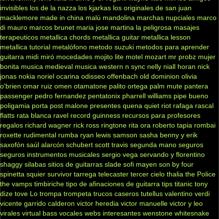
invisibles
los de la nazza
los kjarkas
los originales de san juan
macklemore
made in china
malú
mandolina
marchas nupciales
marco
di mauro
marcos brunet
maria jose
martina la peligrosa
masajes
terapeuticos
metallica chords
metallica guitar
metallica lesson
metallica tutorial
metalófono
metodo suzuki
metodos para aprender
guitarra
midi
miró
mocedades
mojito lite
motel
mozart
mr probz
mujer
bonita
musica medieval
musica western
n sync
nelly
niall horan
nick
jonas
nokia
noriel
ocarina
odisseo
offenbach
old dominion
olivia
o'brien
omar ruiz
omen
otamatone
palito ortega
palm mute
pantera
passenger
pedro fernandez
pentatonix
pharrell williams
pipe bueno
poligamia
porta
post malone
presentes
quena
quiet riot
rafaga
rascal
flatts
rata blanca
ravel
record guinness
recursos para profesores
regalos
richard wagner
rick ross
ringtone
rita ora
roberto tapia
rombai
roxette
rudimental
rumba
ryan lewis
samson
sasha benny y erik
saxofón
saúl alarcón
schubert
scott travis
segunda mano
seguros
seguros instrumentos musicales
sergio vega
servando y florentino
shaggy
silabas
sitios de guitarras
slade
sofi mayen
son by four
spinetta
squier
survivor
tarrega
telecaster
tercer cielo
thalia
the Police
the vamps
timbiriche
tipo de afinaciones de guitarra
tips
titanic
tony
dize
tove Lo
trompa
trompeta
trucos caseros
tutellus
valentino
verdi
vicente garrido calderon
victor heredia
victor manuelle
victor y leo
virales
virtual bass
vocales
webs interesantes
wenstone
whitesnake