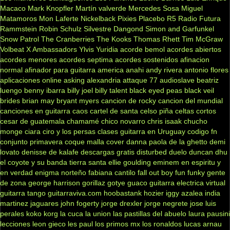
Macaco
Mark Knopfler
Martín valverde
Mercedes Sosa
Miguel
Matamoros
Mon Laferte
Nickelback
Pixies
Placebo
R5
Radio Futura
Rammstein
Robin Schulz
Silvestre Dangond
Simon and Garfunkel
Snow Patrol
The Cranberries
The Kooks
Thomas Rhett
Tim McGraw
Volbeat
X Ambassadors
Ylvis
Yuridia
acorde bemol
acordes abiertos
acordes menores
acordes septima
acordes sostenidos
afinacion
normal
afinador para guitarra
america
anahi
andy rivera
antonio flores
aplicaciones online
asking alexandria
attaque 77
audioslave
beatriz
luengo
benny ibarra
billy joel
billy talent
black eyed peas
black veil
brides
brian may
bryant myers
cancion de rocky
cancion del mundial
canciones en guitarra
caos
cartel de santa
celso piña
celtas cortos
cesar de guatemala
chamamé
chico novarro
chris isaak
chucho
monge
ciara
ciro y los persas
clases guitarra en Uruguay
codigo fn
conjunto primavera
coque malla
cover
danna paola
de la ghetto
demi
lovato
denisse de kalafe
descargas gratis
disturbed
duelo
duncan dhu
el coyote y su banda tierra santa
ellie goulding
eminem
en espiritu y
en verdad
enigma norteño
fabiana cantilo
fall out boy
fun
funky
gente
de zona
george harrison
gorillaz
gotye
guaco
guitarra electrica virtual
guitarra tango
guitarraviva.com
hoobastank
hozier
iggy azalea
india
martinez
jaguares
john fogerty
jorge drexler
jorge negrete
jose luis
perales
koko
korg
la cuca
la union
las pastillas del abuelo
laura pausini
lecciones
leon gieco
les paul
los primos mx
los ronaldos
lucas arnau