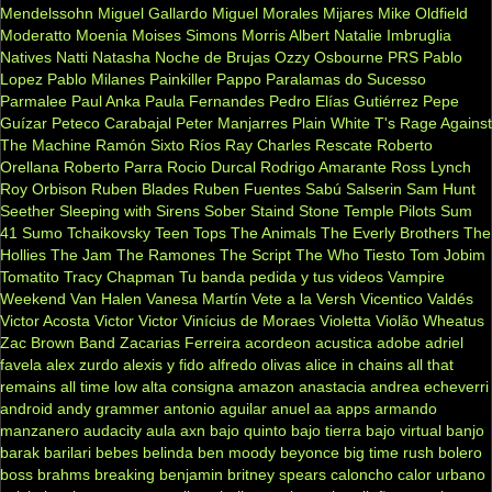
Mendelssohn
Miguel Gallardo
Miguel Morales
Mijares
Mike Oldfield
Moderatto
Moenia
Moises Simons
Morris Albert
Natalie Imbruglia
Natives
Natti Natasha
Noche de Brujas
Ozzy Osbourne
PRS
Pablo
Lopez
Pablo Milanes
Painkiller
Pappo
Paralamas do Sucesso
Parmalee
Paul Anka
Paula Fernandes
Pedro Elías Gutiérrez
Pepe
Guízar
Peteco Carabajal
Peter Manjarres
Plain White T's
Rage Against
The Machine
Ramón Sixto Ríos
Ray Charles
Rescate
Roberto
Orellana
Roberto Parra
Rocio Durcal
Rodrigo Amarante
Ross Lynch
Roy Orbison
Ruben Blades
Ruben Fuentes
Sabú
Salserin
Sam Hunt
Seether
Sleeping with Sirens
Sober
Staind
Stone Temple Pilots
Sum
41
Sumo
Tchaikovsky
Teen Tops
The Animals
The Everly Brothers
The
Hollies
The Jam
The Ramones
The Script
The Who
Tiesto
Tom Jobim
Tomatito
Tracy Chapman
Tu banda pedida y tus videos
Vampire
Weekend
Van Halen
Vanesa Martín
Vete a la Versh
Vicentico Valdés
Victor Acosta
Victor Victor
Vinícius de Moraes
Violetta
Violão
Wheatus
Zac Brown Band
Zacarias Ferreira
acordeon
acustica
adobe
adriel
favela
alex zurdo
alexis y fido
alfredo olivas
alice in chains
all that
remains
all time low
alta consigna
amazon
anastacia
andrea echeverri
android
andy grammer
antonio aguilar
anuel aa
apps
armando
manzanero
audacity
aula
axn
bajo quinto
bajo tierra
bajo virtual
banjo
barak
barilari
bebes
belinda
ben moody
beyonce
big time rush
bolero
boss
brahms
breaking benjamin
britney spears
caloncho
calor urbano