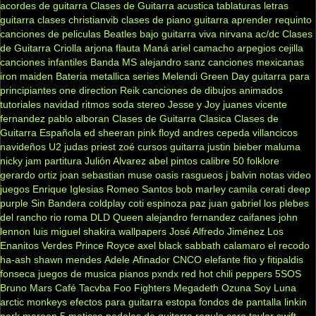
acordes de guitarra
Clases de Guitarra acustica
tablaturas
letras
guitarra clases
christianvib
clases de piano
guitarra
aprender
requinto
canciones de peliculas
Beatles
bajo
guitarra viva
nirvana
ac/dc
Clases
de Guitarra Criolla
arjona
flauta
Maná
ariel camacho
arpegios
cejilla
canciones infantiles
Banda MS
alejandro sanz
canciones mexicanas
iron maiden
Bateria
metallica
series
Melendi
Green Day
guitarra para
principiantes
one direction
Reik
canciones de dibujos animados
tutoriales
navidad
ritmos
soda stereo
Jesse y Joy
juanes
vicente
fernandez
pablo alboran
Clases de Guitarra Clasica
Clases de
Guitarra Española
ed sheeran
pink floyd
andres cepeda
villancicos
navideños
U2
judas priest
zoé
cursos guitarra
justin bieber
maluma
nicky jam
partitura
Julión Alvarez
abel pintos
calibre 50
folklore
gerardo ortiz
joan sebastian
muse
oasis
rasgueos
j balvin
notas
video
juegos
Enrique Iglesias
Romeo Santos
bob marley
camila
cerati
deep
purple
Sin Bandera
coldplay
coti
espinoza paz
juan gabriel
los plebes
del rancho
rio roma
DLD
Queen
alejandro fernandez
caifanes
john
lennon
luis miguel
shakira
wallpapers
José Alfredo Jiménez
Los
Enanitos Verdes
Prince Royce
axel
black sabbath
calamaro
el recodo
ha-ash
shawn mendes
Adele
Afinador
CNCO
elefante
fito y fitipaldis
fonseca
juegos de musica
pianos
pxndx
red hot chili peppers
5SOS
Bruno Mars
Café Tacvba
Foo Fighters
Megadeth
Ozuna
Soy Luna
arctic monkeys
efectos para guitarra
estopa
fondos de pantalla
linkin