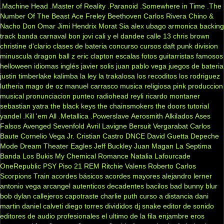
.Machine Head
.Master of Reality
.Paranoid
.Somewhere in Time
.The
Number Of The Beast
Ace Freley
Beethoven
Carlos Rivera
Chino &
Nacho
Don Omar
Jimi Hendrix
Morat
Sia
alex ubago
armonica
backing
track
banda carnaval
bon jovi
cali y el dandee
calle 13
chris brown
christine d'clario
clases de bateria
concurso
cursos
daft punk
division
minuscula
dragon ball z
eric clapton
escalas
fotos
guitarristas famosos
helloween
idiomas
inglés
javier solis
juan pablo vega
juegos de bateria
justin timberlake
kalimba
la ley
la trakalosa
los recoditos
los rodriguez
lutheria
mago de oz
manuel carrasco
musica religiosa
pink
produccion
musical
pronunciacion
punteo
radiohead
reyli
ricardo montaner
sebastian yatra
the black keys
the chainsmokers
the doors
tutorial
yandel
.Kill 'em All
.Metallica
.Powerslave
Aerosmith
Alkilados
Ases
Falsos
Avenged Sevenfold
Avril Lavigne
Bersuit Vergarabat
Carlos
Baute
Cornelio Vega Jr.
Cristian Castro
DNCE
David Guetta
Depeche
Mode
Dream Theater
Eagles
Jeff Buckley
Juan Magan
La Septima
Banda
Los Bukis
My Chemical Romance
Natalia Lafourcade
OneRepublic
PSY
Piso 21
REM
Ritchie Valens
Roberto Carlos
Scorpions
Train
acordes básicos
acordes mayores
alejandro lerner
antonio vega
arcangel
autenticos decadentes
bacilos
bad bunny
blur
bob dylan
callejeros
capotraste
charlie puth
curso a distancia
dani
martin
daniel calveti
diego torres
divididos
dj snake
editor de sonido
editores de audio profesionales
el ultimo de la fila
enjambre
eros