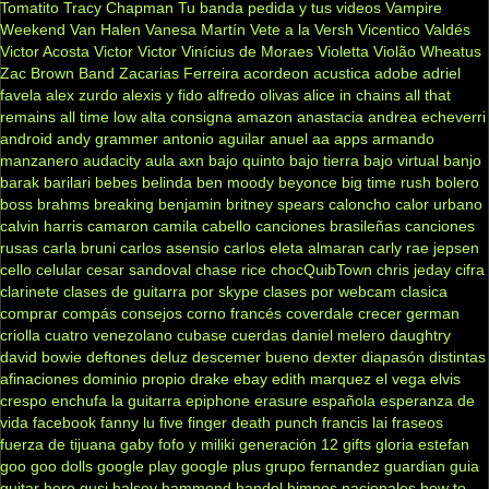
Tomatito
Tracy Chapman
Tu banda pedida y tus videos
Vampire
Weekend
Van Halen
Vanesa Martín
Vete a la Versh
Vicentico Valdés
Victor Acosta
Victor Victor
Vinícius de Moraes
Violetta
Violão
Wheatus
Zac Brown Band
Zacarias Ferreira
acordeon
acustica
adobe
adriel
favela
alex zurdo
alexis y fido
alfredo olivas
alice in chains
all that
remains
all time low
alta consigna
amazon
anastacia
andrea echeverri
android
andy grammer
antonio aguilar
anuel aa
apps
armando
manzanero
audacity
aula
axn
bajo quinto
bajo tierra
bajo virtual
banjo
barak
barilari
bebes
belinda
ben moody
beyonce
big time rush
bolero
boss
brahms
breaking benjamin
britney spears
caloncho
calor urbano
calvin harris
camaron
camila cabello
canciones brasileñas
canciones
rusas
carla bruni
carlos asensio
carlos eleta almaran
carly rae jepsen
cello
celular
cesar sandoval
chase rice
chocQuibTown
chris jeday
cifra
clarinete
clases de guitarra por skype
clases por webcam
clasica
comprar
compás
consejos
corno francés
coverdale
crecer german
criolla
cuatro venezolano
cubase
cuerdas
daniel melero
daughtry
david bowie
deftones
deluz
descemer bueno
dexter
diapasón
distintas
afinaciones
dominio propio
drake
ebay
edith marquez
el vega
elvis
crespo
enchufa la guitarra
epiphone
erasure
española
esperanza de
vida
facebook
fanny lu
five finger death punch
francis lai
fraseos
fuerza de tijuana
gaby fofo y miliki
generación 12
gifts
gloria estefan
goo goo dolls
google play
google plus
grupo fernandez
guardian
guia
guitar hero
gusi
halsey
hammond
handel
himnos nacionales
how to