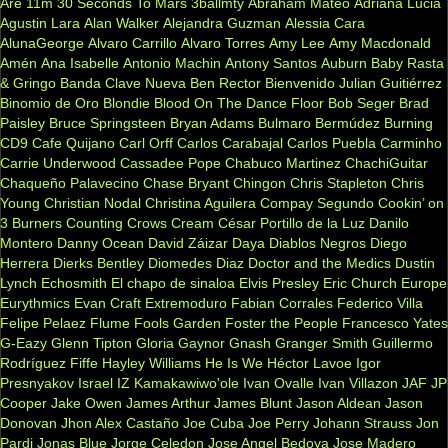
Are
11m
30 Seconds To Mars
3ballmty
Abraham Mateo
Adriana Lucia
Agustin Lara
Alan Walker
Alejandra Guzman
Alessia Cara
AlunaGeorge
Alvaro Carrillo
Alvaro Torres
Amy Lee
Amy Macdonald
Amén
Ana Isabelle
Antonio Machin
Antony Santos
Auburn
Baby Rasta
& Gringo
Banda Clave Nueva
Ben Rector
Bienvenido Julian Guitiérrez
Binomio de Oro
Blondie
Blood On The Dance Floor
Bob Seger
Brad
Paisley
Bruce Springsteen
Bryan Adams
Bulmaro Bermúdez
Burning
CD9
Cafe Quijano
Carl Orff
Carlos Carabajal
Carlos Puebla
Carminho
Carrie Underwood
Cassadee Pope
Chabuco Martinez
ChachiGuitar
Chaqueño Palavecino
Chase Bryant
Chingon
Chris Stapleton
Chris
Young
Christian Nodal
Christina Aguilera
Compay Segundo
Cookin’ on
3 Burners
Counting Crows
Cream
César Portillo de la Luz
Danilo
Montero
Danny Ocean
David Záizar
Daya
Diablos Negros
Diego
Herrera
Dierks Bentley
Diomedes Diaz
Doctor and the Medics
Dustin
Lynch
Echosmith
El chapo de sinaloa
Elvis Presley
Eric Church
Europe
Eurythmics
Evan Craft
Extremoduro
Fabian Corrales
Federico Villa
Felipe Pelaez
Flume
Fools Garden
Foster the People
Francesco Yates
G-Eazy
Glenn Tipton
Gloria Gaynor
Gnash
Granger Smith
Guillermo
Rodríguez Fiffe
Hayley Williams
He Is We
Héctor Lavoe
Igor
Presnyakov
Israel IZ Kamakawiwo'ole
Ivan Ovalle
Ivan Villazon
JAF
JP
Cooper
Jake Owen
James Arthur
James Blunt
Jason Aldean
Jason
Donovan
Jhon Alex Castaño
Joe Cuba
Joe Perry
Johann Strauss
Jon
Pardi
Jonas Blue
Jorge Celedon
Jose Angel Bedoya
Jose Madero