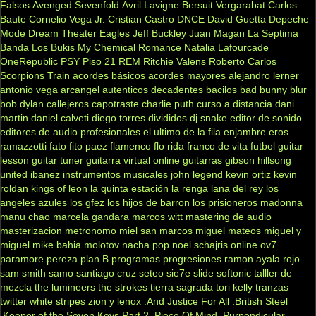
Falsos
Avenged Sevenfold
Avril Lavigne
Bersuit Vergarabat
Carlos
Baute
Cornelio Vega Jr.
Cristian Castro
DNCE
David Guetta
Depeche
Mode
Dream Theater
Eagles
Jeff Buckley
Juan Magan
La Septima
Banda
Los Bukis
My Chemical Romance
Natalia Lafourcade
OneRepublic
PSY
Piso 21
REM
Ritchie Valens
Roberto Carlos
Scorpions
Train
acordes básicos
acordes mayores
alejandro lerner
antonio vega
arcangel
autenticos decadentes
bacilos
bad bunny
blur
bob dylan
callejeros
capotraste
charlie puth
curso a distancia
dani
martin
daniel calveti
diego torres
divididos
dj snake
editor de sonido
editores de audio profesionales
el ultimo de la fila
enjambre
eros
ramazzotti
fato
fito paez
flamenco
flo rida
franco de vita
futbol
guitar
lesson
guitar tuner
guitarra virtual online
guitarras gibson
hillsong
united
ibanez
instrumentos musicales
john legend
kevin ortiz
kevin
roldan
kings of leon
la quinta estación
la renga
lana del rey
los
angeles azules
los gfez
los hijos de barron
los prisioneros
madonna
manu chao
marcela gandara
marcos witt
mastering de audio
masterizacion
metronomo
miel san marcos
miguel mateos
miguel y
miguel
mike bahia
molotov
nacha pop
noel schajris
online
ov7
paramore
pereza
plan B
programas
progresiones
ramon ayala
rojo
sam smith
samo
santiago cruz
seteo
sie7e
slide
softonic
talller de
mezcla
the lumineers
the strokes
tierra sagrada
tori kelly
tranzas
twitter
white stripes
zion y lenox
.And Justice For All
.British Steel
.Keeper of the Seven Keys Part 2
.Piece Of Mind
.Purpendicular