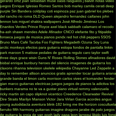
gerardo ortiz
joan sebastian
muse
oasis
rasgueos
j balvin
notas
video
juegos
Enrique Iglesias
Romeo Santos
bob marley
camila
cerati
deep
purple
Sin Bandera
coldplay
coti
espinoza paz
juan gabriel
los plebes
del rancho
rio roma
DLD
Queen
alejandro fernandez
caifanes
john
lennon
luis miguel
shakira
wallpapers
José Alfredo Jiménez
Los
Enanitos Verdes
Prince Royce
axel
black sabbath
calamaro
el recodo
ha-ash
shawn mendes
Adele
Afinador
CNCO
elefante
fito y fitipaldis
fonseca
juegos de musica
pianos
pxndx
red hot chili peppers
5SOS
Bruno Mars
Café Tacvba
Foo Fighters
Megadeth
Ozuna
Soy Luna
arctic monkeys
efectos para guitarra
estopa
fondos de pantalla
linkin
park
maroon 5
matisse
pedales de guitarra
regulo caro
taylor swift
three days grace
wisin
Guns N' Roses
Rolling Stones
afinadores
david
bisbal
enrique bunbury
heroes del silencio
imagenes de guitarra
los
claxons
rihanna
television
ukelele
wikipedia
Chayanne
Led Zeppelin
a
day to remember
allison
anuncios gratis
aprender tocar guitarra
ariana
grande
banda el limon
carla morrison
carlos vives
el komander
fender
gian marco
guitarras electricas
juegos
juegos de pianos
la adictiva
los
bunkers
marama
no te va a gustar
piano virtual
remmy valenzuela
ricky martin
sin capo
slipknot
vicentico
Creedence Clearwater Revival
Dire Straits
Marilyn Manson
Victor Jara
Virlan Garcia
acordes
angus
young
autodidacta
aventura
blink-182
bring me the horizon
cosculluela
farruko
fifth harmony
guitarras
imagine dragons
jarabe de palo
juegos
de guitarra
la oreja de van gogh
lady gaga
leon larregui
libido
luis fonsi