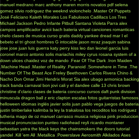
manuel medrano
marc anthony
maren morris
novatos
pdf
selena
gomez
silvio rodriguez
the weeknd
violonchelo
.Master Of Puppets
José Feliciano
Kaleth Morales
Los Fabulosos Cadillacs
Los Tres
Michael Jackson
Pedro Infante
Pitbull
Santana
Violeta Parra
alex
campos
amplificador
avicii
bach
bateria virtual
canciones romanticas
chelo
clases de musica
curso gratis
daddy yankee
dread mar I
el
bebeto
el tri
ghost
hombres G
intocable
jason mraz
joaquin sabina
jose jose
juan luis guerra
katy perry
kiss
leo dan
leonel garcia
luis
coronel
marco antonio solis
mariachis
miley cyrus
rosana
system of a
down
ulices chaidez
voz de mando
.Fear Of The Dark
.Iron Maiden
.Machine Head
.Master of Reality
.Paranoid
.Somewhere in Time
.The
Number Of The Beast
Ace Freley
Beethoven
Carlos Rivera
Chino &
Nacho
Don Omar
Jimi Hendrix
Morat
Sia
alex ubago
armonica
backing
track
banda carnaval
bon jovi
cali y el dandee
calle 13
chris brown
christine d'clario
clases de bateria
concurso
cursos
daft punk
division
minuscula
dragon ball z
eric clapton
escalas
fotos
guitarristas famosos
helloween
idiomas
inglés
javier solis
juan pablo vega
juegos de bateria
justin timberlake
kalimba
la ley
la trakalosa
los recoditos
los rodriguez
lutheria
mago de oz
manuel carrasco
musica religiosa
pink
produccion
musical
pronunciacion
punteo
radiohead
reyli
ricardo montaner
sebastian yatra
the black keys
the chainsmokers
the doors
tutorial
yandel
.Kill 'em All
.Metallica
.Powerslave
Aerosmith
Alkilados
Ases