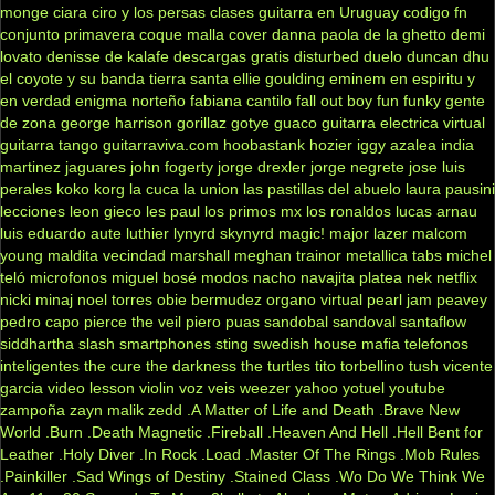
monge
ciara
ciro y los persas
clases guitarra en Uruguay
codigo fn
conjunto primavera
coque malla
cover
danna paola
de la ghetto
demi
lovato
denisse de kalafe
descargas gratis
disturbed
duelo
duncan dhu
el coyote y su banda tierra santa
ellie goulding
eminem
en espiritu y
en verdad
enigma norteño
fabiana cantilo
fall out boy
fun
funky
gente
de zona
george harrison
gorillaz
gotye
guaco
guitarra electrica virtual
guitarra tango
guitarraviva.com
hoobastank
hozier
iggy azalea
india
martinez
jaguares
john fogerty
jorge drexler
jorge negrete
jose luis
perales
koko
korg
la cuca
la union
las pastillas del abuelo
laura pausini
lecciones
leon gieco
les paul
los primos mx
los ronaldos
lucas arnau
luis eduardo aute
luthier
lynyrd skynyrd
magic!
major lazer
malcom
young
maldita vecindad
marshall
meghan trainor
metallica tabs
michel
teló
microfonos
miguel bosé
modos
nacho
navajita platea
nek
netflix
nicki minaj
noel torres
obie bermudez
organo virtual
pearl jam
peavey
pedro capo
pierce the veil
piero
puas
sandobal
sandoval
santaflow
siddhartha
slash
smartphones
sting
swedish house mafia
telefonos
inteligentes
the cure
the darkness
the turtles
tito torbellino
tush
vicente
garcia
video lesson
violin
voz veis
weezer
yahoo
yotuel
youtube
zampoña
zayn malik
zedd
.A Matter of Life and Death
.Brave New
World
.Burn
.Death Magnetic
.Fireball
.Heaven And Hell
.Hell Bent for
Leather
.Holy Diver
.In Rock
.Load
.Master Of The Rings
.Mob Rules
.Painkiller
.Sad Wings of Destiny
.Stained Class
.Wo Do We Think We