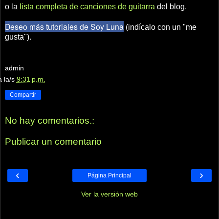
o la
lista completa de canciones de guitarra
del blog.
Deseo más tutoriales de Soy Luna
(indícalo con un "me
gusta").
admin
a la/s
9:31 p.m.
Compartir
No hay comentarios.:
Publicar un comentario
‹
›
Página Principal
Ver la versión web