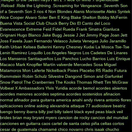
.Reload
.Ride the Lightning
.Screaming for Vengeance
.Seventh Son
of a Seventh Son
3 rios
4 Non Blondes
Alanis Morissette
Aleks Syntek
Alice Cooper
Alvaro Soler
Ben E King
Blake Shelton
Bobby McFerrin
Buena Vista Social Club
Chuck Berry
Dio
El Canto del Loco
Evanescence
Extreme
Feid
Fidel Rueda
Frank Sinatra
Gianluca
Grignani
Hugo Blanco
Jake Bugg
Jessie J
Jet
Jimmy Page
Joan Jett
Joss Favela
Juan Fernando Velasco
Julieta Venegas
Julio Jaramillo
Keith Urban
Kelsea Ballerini
Kenny Chesney
Kudai
La Mosca Tse-Tse
Lenin Ramirez
Loquillo
Los Angeles Negros
Los Cadetes De Linares
Los Manseros Santiagueños
Los Panchos
Lucho Barrios
Luis Enrique
Macaco
Mark Knopfler
Martín valverde
Mercedes Sosa
Miguel
Matamoros
Mon Laferte
Nickelback
Pixies
Placebo
R5
Radio Futura
Rammstein
Robin Schulz
Silvestre Dangond
Simon and Garfunkel
Snow Patrol
The Cranberries
The Kooks
Thomas Rhett
Tim McGraw
Volbeat
X Ambassadors
Ylvis
Yuridia
acorde bemol
acordes abiertos
acordes menores
acordes septima
acordes sostenidos
afinacion
normal
afinador para guitarra
america
anahi
andy rivera
antonio flores
aplicaciones online
asking alexandria
attaque 77
audioslave
beatriz
luengo
benny ibarra
billy joel
billy talent
black eyed peas
black veil
brides
brian may
bryant myers
cancion de rocky
cancion del mundial
canciones en guitarra
caos
cartel de santa
celso piña
celtas cortos
cesar de guatemala
chamamé
chico novarro
chris isaak
chucho