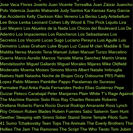
Jose Vaca Flores
Joseíto
Juan Vicente Torrealba
Juan Záizar
Juancho
Polo Valencia
Juanito Makandé
Judy Santos
Kai
Kansas
Kany Garcia
Kar Accidents
Kelly Clarkson
Kiko Veneno
La Beriso
Lady Antebellum
Lee Brice
Lenka
Leonard Cohen
Lilly Wood & The Prick
Liquits
Lira
Lori Meyers
Los Abuelos de la Nada
Los Chicos del Boulevard
Los De
Adentro
Los Impacientes
Los Rancheros
Los Sebastianes
Los
Secretos
Los Visconti
Lucas Sugo
Luciano Pereyra
Luis Aguilé
Luis
Demetrio
Lukas Graham
Luke Bryan
Luz Casal
M clan
Maddie & Tae
Maldita Nerea
Manolo Tena
Manuel Julian
Manuel Turizo
Marcelino
Guerra
Marco Aurelio
Marcos Yaroide
Marta Sanchez
Martín Urieta
Mendelssohn
Miguel Gallardo
Miguel Morales
Mijares
Mike Oldfield
Moderatto
Moenia
Moises Simons
Morris Albert
Natalie Imbruglia
Natives
Natti Natasha
Noche de Brujas
Ozzy Osbourne
PRS
Pablo
Lopez
Pablo Milanes
Painkiller
Pappo
Paralamas do Sucesso
Parmalee
Paul Anka
Paula Fernandes
Pedro Elías Gutiérrez
Pepe
Guízar
Peteco Carabajal
Peter Manjarres
Plain White T's
Rage Against
The Machine
Ramón Sixto Ríos
Ray Charles
Rescate
Roberto
Orellana
Roberto Parra
Rocio Durcal
Rodrigo Amarante
Ross Lynch
Roy Orbison
Ruben Blades
Ruben Fuentes
Sabú
Salserin
Sam Hunt
Seether
Sleeping with Sirens
Sober
Staind
Stone Temple Pilots
Sum
41
Sumo
Tchaikovsky
Teen Tops
The Animals
The Everly Brothers
The
Hollies
The Jam
The Ramones
The Script
The Who
Tiesto
Tom Jobim