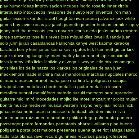
play
humor
ideas
improvisacion
incubus
ingrid rosario
inner circle
interpuesto
intoxicados
invasores de nuevo leon
inventos
iron man
guitar lesson
iskander
israel houghton
ivan arana
j alvarez
jack white
james bay
javier rosas
jaz jacob
jeanette
jennifer hudson
jennifer lopez
jenny and the mexicats
jesus navarro
jesus ojeda
jesús adrian romero
jorge santacruz
jose luis reyes
jose miguel diez
jowell & randy
juan
solo
juhn
julian casablancas
kalinchita
kanye west
kaoma
karaoke
karatula
ken-y
kent jones
kesha
kevin gates
kirk Hammett guitar
kirk
esp
kk downing
kungs
ky-mani marley
lacuerdanet
lapiz conciente
leiva
lemmy
leño
licks
lil silvio y el vega
lil wayne
little mix
los amigos
invisibles
los de la nazza
los kjarkas
los originales de san juan
macklemore
made in china
malú
mandolina
marchas nupciales
marco
di mauro
marcos brunet
maria jose
martina la peligrosa
masajes
terapeuticos
metallica chords
metallica guitar
metallica lesson
metallica tutorial
metalófono
metodo suzuki
metodos para aprender
guitarra
midi
miró
mocedades
mojito lite
motel
mozart
mr probz
mujer
bonita
musica medieval
musica western
n sync
nelly
niall horan
nick
jonas
nokia
noriel
ocarina
odisseo
offenbach
old dominion
olivia
o'brien
omar ruiz
omen
otamatone
palito ortega
palm mute
pantera
passenger
pedro fernandez
pentatonix
pharrell williams
pipe bueno
poligamia
porta
post malone
presentes
quena
quiet riot
rafaga
rascal
flatts
rata blanca
ravel
record guinness
recursos para profesores