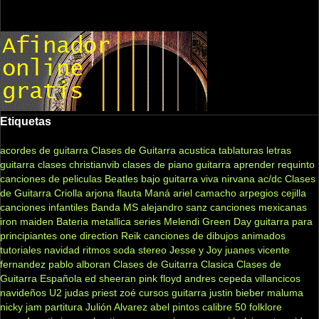
Etiquetas
acordes de guitarra
Clases de Guitarra acustica
tablaturas
letras
guitarra clases
christianvib
clases de piano
guitarra
aprender
requinto
canciones de peliculas
Beatles
bajo
guitarra viva
nirvana
ac/dc
Clases
de Guitarra Criolla
arjona
flauta
Maná
ariel camacho
arpegios
cejilla
canciones infantiles
Banda MS
alejandro sanz
canciones mexicanas
iron maiden
Bateria
metallica
series
Melendi
Green Day
guitarra para
principiantes
one direction
Reik
canciones de dibujos animados
tutoriales
navidad
ritmos
soda stereo
Jesse y Joy
juanes
vicente
fernandez
pablo alboran
Clases de Guitarra Clasica
Clases de
Guitarra Española
ed sheeran
pink floyd
andres cepeda
villancicos
navideños
U2
judas priest
zoé
cursos guitarra
justin bieber
maluma
nicky jam
partitura
Julión Alvarez
abel pintos
calibre 50
folklore