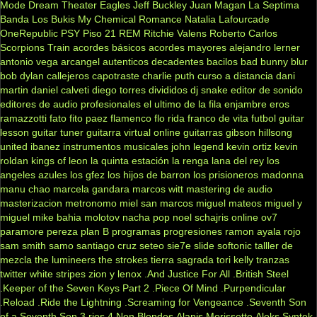
Mode
Dream Theater
Eagles
Jeff Buckley
Juan Magan
La Septima
Banda
Los Bukis
My Chemical Romance
Natalia Lafourcade
OneRepublic
PSY
Piso 21
REM
Ritchie Valens
Roberto Carlos
Scorpions
Train
acordes básicos
acordes mayores
alejandro lerner
antonio vega
arcangel
autenticos decadentes
bacilos
bad bunny
blur
bob dylan
callejeros
capotraste
charlie puth
curso a distancia
dani
martin
daniel calveti
diego torres
divididos
dj snake
editor de sonido
editores de audio profesionales
el ultimo de la fila
enjambre
eros
ramazzotti
fato
fito paez
flamenco
flo rida
franco de vita
futbol
guitar
lesson
guitar tuner
guitarra virtual online
guitarras gibson
hillsong
united
ibanez
instrumentos musicales
john legend
kevin ortiz
kevin
roldan
kings of leon
la quinta estación
la renga
lana del rey
los
angeles azules
los gfez
los hijos de barron
los prisioneros
madonna
manu chao
marcela gandara
marcos witt
mastering de audio
masterizacion
metronomo
miel san marcos
miguel mateos
miguel y
miguel
mike bahia
molotov
nacha pop
noel schajris
online
ov7
paramore
pereza
plan B
programas
progresiones
ramon ayala
rojo
sam smith
samo
santiago cruz
seteo
sie7e
slide
softonic
talller de
mezcla
the lumineers
the strokes
tierra sagrada
tori kelly
tranzas
twitter
white stripes
zion y lenox
.And Justice For All
.British Steel
.Keeper of the Seven Keys Part 2
.Piece Of Mind
.Purpendicular
.Reload
.Ride the Lightning
.Screaming for Vengeance
.Seventh Son
of a Seventh Son
3 rios
4 Non Blondes
Alanis Morissette
Aleks Syntek