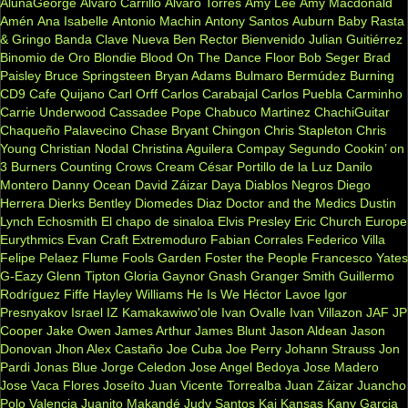
AlunaGeorge
Alvaro Carrillo
Alvaro Torres
Amy Lee
Amy Macdonald
Amén
Ana Isabelle
Antonio Machin
Antony Santos
Auburn
Baby Rasta
& Gringo
Banda Clave Nueva
Ben Rector
Bienvenido Julian Guitiérrez
Binomio de Oro
Blondie
Blood On The Dance Floor
Bob Seger
Brad
Paisley
Bruce Springsteen
Bryan Adams
Bulmaro Bermúdez
Burning
CD9
Cafe Quijano
Carl Orff
Carlos Carabajal
Carlos Puebla
Carminho
Carrie Underwood
Cassadee Pope
Chabuco Martinez
ChachiGuitar
Chaqueño Palavecino
Chase Bryant
Chingon
Chris Stapleton
Chris
Young
Christian Nodal
Christina Aguilera
Compay Segundo
Cookin’ on
3 Burners
Counting Crows
Cream
César Portillo de la Luz
Danilo
Montero
Danny Ocean
David Záizar
Daya
Diablos Negros
Diego
Herrera
Dierks Bentley
Diomedes Diaz
Doctor and the Medics
Dustin
Lynch
Echosmith
El chapo de sinaloa
Elvis Presley
Eric Church
Europe
Eurythmics
Evan Craft
Extremoduro
Fabian Corrales
Federico Villa
Felipe Pelaez
Flume
Fools Garden
Foster the People
Francesco Yates
G-Eazy
Glenn Tipton
Gloria Gaynor
Gnash
Granger Smith
Guillermo
Rodríguez Fiffe
Hayley Williams
He Is We
Héctor Lavoe
Igor
Presnyakov
Israel IZ Kamakawiwo'ole
Ivan Ovalle
Ivan Villazon
JAF
JP
Cooper
Jake Owen
James Arthur
James Blunt
Jason Aldean
Jason
Donovan
Jhon Alex Castaño
Joe Cuba
Joe Perry
Johann Strauss
Jon
Pardi
Jonas Blue
Jorge Celedon
Jose Angel Bedoya
Jose Madero
Jose Vaca Flores
Joseíto
Juan Vicente Torrealba
Juan Záizar
Juancho
Polo Valencia
Juanito Makandé
Judy Santos
Kai
Kansas
Kany Garcia