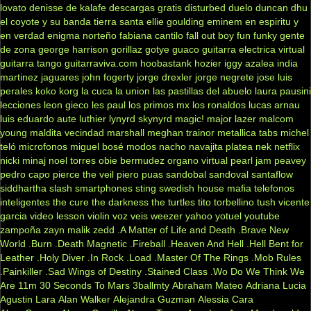
lovato
denisse de kalafe
descargas gratis
disturbed
duelo
duncan dhu
el coyote y su banda tierra santa
ellie goulding
eminem
en espiritu y
en verdad
enigma norteño
fabiana cantilo
fall out boy
fun
funky
gente
de zona
george harrison
gorillaz
gotye
guaco
guitarra electrica virtual
guitarra tango
guitarraviva.com
hoobastank
hozier
iggy azalea
india
martinez
jaguares
john fogerty
jorge drexler
jorge negrete
jose luis
perales
koko
korg
la cuca
la union
las pastillas del abuelo
laura pausini
lecciones
leon gieco
les paul
los primos mx
los ronaldos
lucas arnau
luis eduardo aute
luthier
lynyrd skynyrd
magic!
major lazer
malcom
young
maldita vecindad
marshall
meghan trainor
metallica tabs
michel
teló
microfonos
miguel bosé
modos
nacho
navajita platea
nek
netflix
nicki minaj
noel torres
obie bermudez
organo virtual
pearl jam
peavey
pedro capo
pierce the veil
piero
puas
sandobal
sandoval
santaflow
siddhartha
slash
smartphones
sting
swedish house mafia
telefonos
inteligentes
the cure
the darkness
the turtles
tito torbellino
tush
vicente
garcia
video lesson
violin
voz veis
weezer
yahoo
yotuel
youtube
zampoña
zayn malik
zedd
.A Matter of Life and Death
.Brave New
World
.Burn
.Death Magnetic
.Fireball
.Heaven And Hell
.Hell Bent for
Leather
.Holy Diver
.In Rock
.Load
.Master Of The Rings
.Mob Rules
.Painkiller
.Sad Wings of Destiny
.Stained Class
.Wo Do We Think We
Are
11m
30 Seconds To Mars
3ballmty
Abraham Mateo
Adriana Lucia
Agustin Lara
Alan Walker
Alejandra Guzman
Alessia Cara