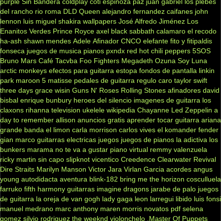
purple
Sin Bandera
coldplay
coti
espinoza paz
juan gabriel
los plebes
del rancho
rio roma
DLD
Queen
alejandro fernandez
caifanes
john
lennon
luis miguel
shakira
wallpapers
José Alfredo Jiménez
Los
Enanitos Verdes
Prince Royce
axel
black sabbath
calamaro
el recodo
ha-ash
shawn mendes
Adele
Afinador
CNCO
elefante
fito y fitipaldis
fonseca
juegos de musica
pianos
pxndx
red hot chili peppers
5SOS
Bruno Mars
Café Tacvba
Foo Fighters
Megadeth
Ozuna
Soy Luna
arctic monkeys
efectos para guitarra
estopa
fondos de pantalla
linkin
park
maroon 5
matisse
pedales de guitarra
regulo caro
taylor swift
three days grace
wisin
Guns N' Roses
Rolling Stones
afinadores
david
bisbal
enrique bunbury
heroes del silencio
imagenes de guitarra
los
claxons
rihanna
television
ukelele
wikipedia
Chayanne
Led Zeppelin
a
day to remember
allison
anuncios gratis
aprender tocar guitarra
ariana
grande
banda el limon
carla morrison
carlos vives
el komander
fender
gian marco
guitarras electricas
juegos
juegos de pianos
la adictiva
los
bunkers
marama
no te va a gustar
piano virtual
remmy valenzuela
ricky martin
sin capo
slipknot
vicentico
Creedence Clearwater Revival
Dire Straits
Marilyn Manson
Victor Jara
Virlan Garcia
acordes
angus
young
autodidacta
aventura
blink-182
bring me the horizon
cosculluela
farruko
fifth harmony
guitarras
imagine dragons
jarabe de palo
juegos
de guitarra
la oreja de van gogh
lady gaga
leon larregui
libido
luis fonsi
manuel medrano
marc anthony
maren morris
novatos
pdf
selena
gomez
silvio rodriguez
the weeknd
violonchelo
.Master Of Puppets