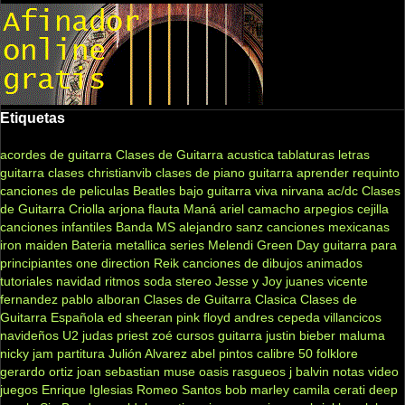
Etiquetas
acordes de guitarra
Clases de Guitarra acustica
tablaturas
letras
guitarra clases
christianvib
clases de piano
guitarra
aprender
requinto
canciones de peliculas
Beatles
bajo
guitarra viva
nirvana
ac/dc
Clases
de Guitarra Criolla
arjona
flauta
Maná
ariel camacho
arpegios
cejilla
canciones infantiles
Banda MS
alejandro sanz
canciones mexicanas
iron maiden
Bateria
metallica
series
Melendi
Green Day
guitarra para
principiantes
one direction
Reik
canciones de dibujos animados
tutoriales
navidad
ritmos
soda stereo
Jesse y Joy
juanes
vicente
fernandez
pablo alboran
Clases de Guitarra Clasica
Clases de
Guitarra Española
ed sheeran
pink floyd
andres cepeda
villancicos
navideños
U2
judas priest
zoé
cursos guitarra
justin bieber
maluma
nicky jam
partitura
Julión Alvarez
abel pintos
calibre 50
folklore
gerardo ortiz
joan sebastian
muse
oasis
rasgueos
j balvin
notas
video
juegos
Enrique Iglesias
Romeo Santos
bob marley
camila
cerati
deep