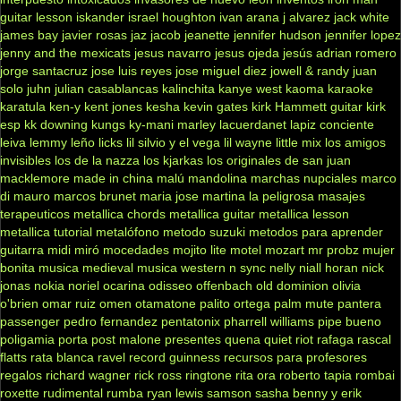
guitar lesson
iskander
israel houghton
ivan arana
j alvarez
jack white
james bay
javier rosas
jaz jacob
jeanette
jennifer hudson
jennifer lopez
jenny and the mexicats
jesus navarro
jesus ojeda
jesús adrian romero
jorge santacruz
jose luis reyes
jose miguel diez
jowell & randy
juan
solo
juhn
julian casablancas
kalinchita
kanye west
kaoma
karaoke
karatula
ken-y
kent jones
kesha
kevin gates
kirk Hammett guitar
kirk
esp
kk downing
kungs
ky-mani marley
lacuerdanet
lapiz conciente
leiva
lemmy
leño
licks
lil silvio y el vega
lil wayne
little mix
los amigos
invisibles
los de la nazza
los kjarkas
los originales de san juan
macklemore
made in china
malú
mandolina
marchas nupciales
marco
di mauro
marcos brunet
maria jose
martina la peligrosa
masajes
terapeuticos
metallica chords
metallica guitar
metallica lesson
metallica tutorial
metalófono
metodo suzuki
metodos para aprender
guitarra
midi
miró
mocedades
mojito lite
motel
mozart
mr probz
mujer
bonita
musica medieval
musica western
n sync
nelly
niall horan
nick
jonas
nokia
noriel
ocarina
odisseo
offenbach
old dominion
olivia
o'brien
omar ruiz
omen
otamatone
palito ortega
palm mute
pantera
passenger
pedro fernandez
pentatonix
pharrell williams
pipe bueno
poligamia
porta
post malone
presentes
quena
quiet riot
rafaga
rascal
flatts
rata blanca
ravel
record guinness
recursos para profesores
regalos
richard wagner
rick ross
ringtone
rita ora
roberto tapia
rombai
roxette
rudimental
rumba
ryan lewis
samson
sasha benny y erik