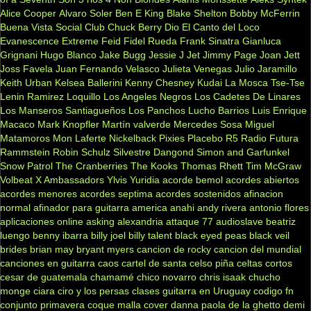
Alice Cooper
Alvaro Soler
Ben E King
Blake Shelton
Bobby McFerrin
Buena Vista Social Club
Chuck Berry
Dio
El Canto del Loco
Evanescence
Extreme
Feid
Fidel Rueda
Frank Sinatra
Gianluca
Grignani
Hugo Blanco
Jake Bugg
Jessie J
Jet
Jimmy Page
Joan Jett
Joss Favela
Juan Fernando Velasco
Julieta Venegas
Julio Jaramillo
Keith Urban
Kelsea Ballerini
Kenny Chesney
Kudai
La Mosca Tse-Tse
Lenin Ramirez
Loquillo
Los Angeles Negros
Los Cadetes De Linares
Los Manseros Santiagueños
Los Panchos
Lucho Barrios
Luis Enrique
Macaco
Mark Knopfler
Martín valverde
Mercedes Sosa
Miguel
Matamoros
Mon Laferte
Nickelback
Pixies
Placebo
R5
Radio Futura
Rammstein
Robin Schulz
Silvestre Dangond
Simon and Garfunkel
Snow Patrol
The Cranberries
The Kooks
Thomas Rhett
Tim McGraw
Volbeat
X Ambassadors
Ylvis
Yuridia
acorde bemol
acordes abiertos
acordes menores
acordes septima
acordes sostenidos
afinacion
normal
afinador para guitarra
america
anahi
andy rivera
antonio flores
aplicaciones online
asking alexandria
attaque 77
audioslave
beatriz
luengo
benny ibarra
billy joel
billy talent
black eyed peas
black veil
brides
brian may
bryant myers
cancion de rocky
cancion del mundial
canciones en guitarra
caos
cartel de santa
celso piña
celtas cortos
cesar de guatemala
chamamé
chico novarro
chris isaak
chucho
monge
ciara
ciro y los persas
clases guitarra en Uruguay
codigo fn
conjunto primavera
coque malla
cover
danna paola
de la ghetto
demi