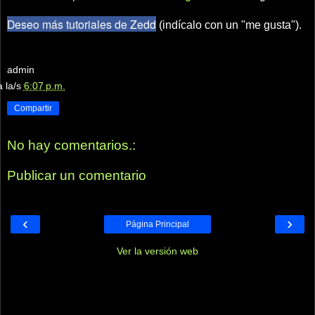
Deseo más tutoriales de Zedd
(indícalo con un "me gusta").
admin
a la/s
6:07 p.m.
Compartir
No hay comentarios.:
Publicar un comentario
‹
›
Página Principal
Ver la versión web