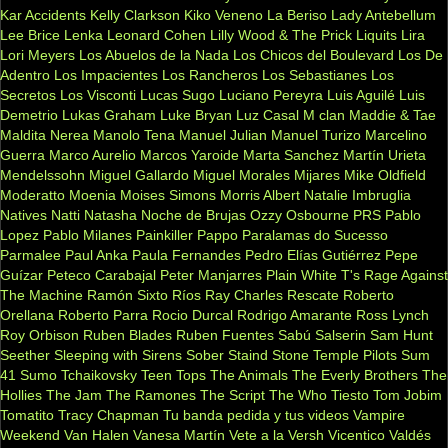
Kar Accidents
Kelly Clarkson
Kiko Veneno
La Beriso
Lady Antebellum
Lee Brice
Lenka
Leonard Cohen
Lilly Wood & The Prick
Liquits
Lira
Lori Meyers
Los Abuelos de la Nada
Los Chicos del Boulevard
Los De
Adentro
Los Impacientes
Los Rancheros
Los Sebastianes
Los
Secretos
Los Visconti
Lucas Sugo
Luciano Pereyra
Luis Aguilé
Luis
Demetrio
Lukas Graham
Luke Bryan
Luz Casal
M clan
Maddie & Tae
Maldita Nerea
Manolo Tena
Manuel Julian
Manuel Turizo
Marcelino
Guerra
Marco Aurelio
Marcos Yaroide
Marta Sanchez
Martín Urieta
Mendelssohn
Miguel Gallardo
Miguel Morales
Mijares
Mike Oldfield
Moderatto
Moenia
Moises Simons
Morris Albert
Natalie Imbruglia
Natives
Natti Natasha
Noche de Brujas
Ozzy Osbourne
PRS
Pablo
Lopez
Pablo Milanes
Painkiller
Pappo
Paralamas do Sucesso
Parmalee
Paul Anka
Paula Fernandes
Pedro Elías Gutiérrez
Pepe
Guízar
Peteco Carabajal
Peter Manjarres
Plain White T's
Rage Against
The Machine
Ramón Sixto Ríos
Ray Charles
Rescate
Roberto
Orellana
Roberto Parra
Rocio Durcal
Rodrigo Amarante
Ross Lynch
Roy Orbison
Ruben Blades
Ruben Fuentes
Sabú
Salserin
Sam Hunt
Seether
Sleeping with Sirens
Sober
Staind
Stone Temple Pilots
Sum
41
Sumo
Tchaikovsky
Teen Tops
The Animals
The Everly Brothers
The
Hollies
The Jam
The Ramones
The Script
The Who
Tiesto
Tom Jobim
Tomatito
Tracy Chapman
Tu banda pedida y tus videos
Vampire
Weekend
Van Halen
Vanesa Martín
Vete a la Versh
Vicentico Valdés