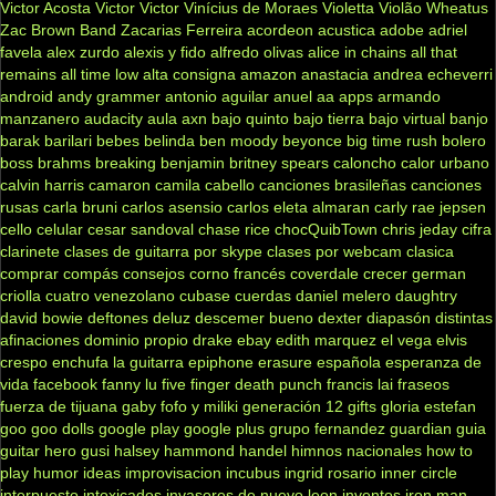
Victor Acosta
Victor Victor
Vinícius de Moraes
Violetta
Violão
Wheatus
Zac Brown Band
Zacarias Ferreira
acordeon
acustica
adobe
adriel
favela
alex zurdo
alexis y fido
alfredo olivas
alice in chains
all that
remains
all time low
alta consigna
amazon
anastacia
andrea echeverri
android
andy grammer
antonio aguilar
anuel aa
apps
armando
manzanero
audacity
aula
axn
bajo quinto
bajo tierra
bajo virtual
banjo
barak
barilari
bebes
belinda
ben moody
beyonce
big time rush
bolero
boss
brahms
breaking benjamin
britney spears
caloncho
calor urbano
calvin harris
camaron
camila cabello
canciones brasileñas
canciones
rusas
carla bruni
carlos asensio
carlos eleta almaran
carly rae jepsen
cello
celular
cesar sandoval
chase rice
chocQuibTown
chris jeday
cifra
clarinete
clases de guitarra por skype
clases por webcam
clasica
comprar
compás
consejos
corno francés
coverdale
crecer german
criolla
cuatro venezolano
cubase
cuerdas
daniel melero
daughtry
david bowie
deftones
deluz
descemer bueno
dexter
diapasón
distintas
afinaciones
dominio propio
drake
ebay
edith marquez
el vega
elvis
crespo
enchufa la guitarra
epiphone
erasure
española
esperanza de
vida
facebook
fanny lu
five finger death punch
francis lai
fraseos
fuerza de tijuana
gaby fofo y miliki
generación 12
gifts
gloria estefan
goo goo dolls
google play
google plus
grupo fernandez
guardian
guia
guitar hero
gusi
halsey
hammond
handel
himnos nacionales
how to
play
humor
ideas
improvisacion
incubus
ingrid rosario
inner circle
interpuesto
intoxicados
invasores de nuevo leon
inventos
iron man