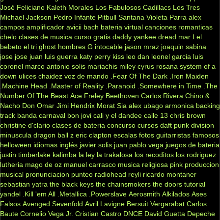
José Feliciano
Kaleth Morales
Los Fabulosos Cadillacs
Los Tres
Michael Jackson
Pedro Infante
Pitbull
Santana
Violeta Parra
alex
campos
amplificador
avicii
bach
bateria virtual
canciones romanticas
chelo
clases de musica
curso gratis
daddy yankee
dread mar I
el
bebeto
el tri
ghost
hombres G
intocable
jason mraz
joaquin sabina
jose jose
juan luis guerra
katy perry
kiss
leo dan
leonel garcia
luis
coronel
marco antonio solis
mariachis
miley cyrus
rosana
system of a
down
ulices chaidez
voz de mando
.Fear Of The Dark
.Iron Maiden
.Machine Head
.Master of Reality
.Paranoid
.Somewhere in Time
.The
Number Of The Beast
Ace Freley
Beethoven
Carlos Rivera
Chino &
Nacho
Don Omar
Jimi Hendrix
Morat
Sia
alex ubago
armonica
backing
track
banda carnaval
bon jovi
cali y el dandee
calle 13
chris brown
christine d'clario
clases de bateria
concurso
cursos
daft punk
division
minuscula
dragon ball z
eric clapton
escalas
fotos
guitarristas famosos
helloween
idiomas
inglés
javier solis
juan pablo vega
juegos de bateria
justin timberlake
kalimba
la ley
la trakalosa
los recoditos
los rodriguez
lutheria
mago de oz
manuel carrasco
musica religiosa
pink
produccion
musical
pronunciacion
punteo
radiohead
reyli
ricardo montaner
sebastian yatra
the black keys
the chainsmokers
the doors
tutorial
yandel
.Kill 'em All
.Metallica
.Powerslave
Aerosmith
Alkilados
Ases
Falsos
Avenged Sevenfold
Avril Lavigne
Bersuit Vergarabat
Carlos
Baute
Cornelio Vega Jr.
Cristian Castro
DNCE
David Guetta
Depeche