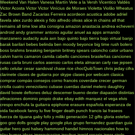
Weekend
Van Halen
Vanesa Martín
Vete a la Versh
Vicentico Valdés
Victor Acosta
Victor Victor
Vinícius de Moraes
Violetta
Violão
Wheatus
Zac Brown Band
Zacarias Ferreira
acordeon
acustica
adobe
adriel
favela
alex zurdo
alexis y fido
alfredo olivas
alice in chains
all that
remains
all time low
alta consigna
amazon
anastacia
andrea echeverri
android
andy grammer
antonio aguilar
anuel aa
apps
armando
manzanero
audacity
aula
axn
bajo quinto
bajo tierra
bajo virtual
banjo
barak
barilari
bebes
belinda
ben moody
beyonce
big time rush
bolero
boss
brahms
breaking benjamin
britney spears
caloncho
calor urbano
calvin harris
camaron
camila cabello
canciones brasileñas
canciones
rusas
carla bruni
carlos asensio
carlos eleta almaran
carly rae jepsen
cello
celular
cesar sandoval
chase rice
chocQuibTown
chris jeday
cifra
clarinete
clases de guitarra por skype
clases por webcam
clasica
comprar
compás
consejos
corno francés
coverdale
crecer german
criolla
cuatro venezolano
cubase
cuerdas
daniel melero
daughtry
david bowie
deftones
deluz
descemer bueno
dexter
diapasón
distintas
afinaciones
dominio propio
drake
ebay
edith marquez
el vega
elvis
crespo
enchufa la guitarra
epiphone
erasure
española
esperanza de
vida
facebook
fanny lu
five finger death punch
francis lai
fraseos
fuerza de tijuana
gaby fofo y miliki
generación 12
gifts
gloria estefan
goo goo dolls
google play
google plus
grupo fernandez
guardian
guia
guitar hero
gusi
halsey
hammond
handel
himnos nacionales
how to
play
humor
ideas
improvisacion
incubus
ingrid rosario
inner circle