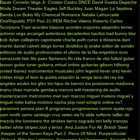
Baute
Cornelio Vega Jr.
Cristian Castro
DNCE
David Guetta
Depeche
Mode
Dream Theater
Eagles
Jeff Buckley
Juan Magan
La Septima
Banda
Los Bukis
My Chemical Romance
Natalia Lafourcade
OneRepublic
PSY
Piso 21
REM
Ritchie Valens
Roberto Carlos
Scorpions
Train
acordes básicos
acordes mayores
alejandro lerner
antonio vega
arcangel
autenticos decadentes
bacilos
bad bunny
blur
bob dylan
callejeros
capotraste
charlie puth
curso a distancia
dani
martin
daniel calveti
diego torres
divididos
dj snake
editor de sonido
editores de audio profesionales
el ultimo de la fila
enjambre
eros
ramazzotti
fato
fito paez
flamenco
flo rida
franco de vita
futbol
guitar
lesson
guitar tuner
guitarra virtual online
guitarras gibson
hillsong
united
ibanez
instrumentos musicales
john legend
kevin ortiz
kevin
roldan
kings of leon
la quinta estación
la renga
lana del rey
los
angeles azules
los gfez
los hijos de barron
los prisioneros
madonna
manu chao
marcela gandara
marcos witt
mastering de audio
masterizacion
metronomo
miel san marcos
miguel mateos
miguel y
miguel
mike bahia
molotov
nacha pop
noel schajris
online
ov7
paramore
pereza
plan B
programas
progresiones
ramon ayala
rojo
sam smith
samo
santiago cruz
seteo
sie7e
slide
softonic
talller de
mezcla
the lumineers
the strokes
tierra sagrada
tori kelly
tranzas
twitter
white stripes
zion y lenox
.And Justice For All
.British Steel
.Keeper of the Seven Keys Part 2
.Piece Of Mind
.Purpendicular
.Reload
.Ride the Lightning
.Screaming for Vengeance
.Seventh Son