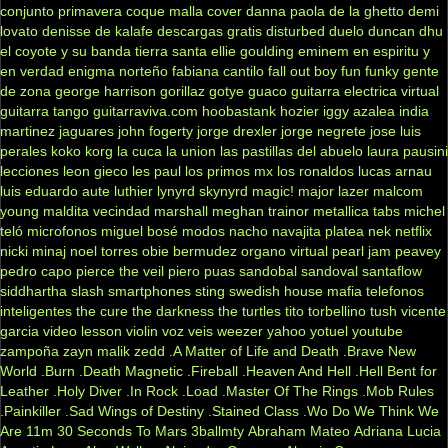
conjunto primavera
coque malla
cover
danna paola
de la ghetto
demi
lovato
denisse de kalafe
descargas gratis
disturbed
duelo
duncan dhu
el coyote y su banda tierra santa
ellie goulding
eminem
en espiritu y
en verdad
enigma norteño
fabiana cantilo
fall out boy
fun
funky
gente
de zona
george harrison
gorillaz
gotye
guaco
guitarra electrica virtual
guitarra tango
guitarraviva.com
hoobastank
hozier
iggy azalea
india
martinez
jaguares
john fogerty
jorge drexler
jorge negrete
jose luis
perales
koko
korg
la cuca
la union
las pastillas del abuelo
laura pausini
lecciones
leon gieco
les paul
los primos mx
los ronaldos
lucas arnau
luis eduardo aute
luthier
lynyrd skynyrd
magic!
major lazer
malcom
young
maldita vecindad
marshall
meghan trainor
metallica tabs
michel
teló
microfonos
miguel bosé
modos
nacho
navajita platea
nek
netflix
nicki minaj
noel torres
obie bermudez
organo virtual
pearl jam
peavey
pedro capo
pierce the veil
piero
puas
sandobal
sandoval
santaflow
siddhartha
slash
smartphones
sting
swedish house mafia
telefonos
inteligentes
the cure
the darkness
the turtles
tito torbellino
tush
vicente
garcia
video lesson
violin
voz veis
weezer
yahoo
yotuel
youtube
zampoña
zayn malik
zedd
.A Matter of Life and Death
.Brave New
World
.Burn
.Death Magnetic
.Fireball
.Heaven And Hell
.Hell Bent for
Leather
.Holy Diver
.In Rock
.Load
.Master Of The Rings
.Mob Rules
.Painkiller
.Sad Wings of Destiny
.Stained Class
.Wo Do We Think We
Are
11m
30 Seconds To Mars
3ballmty
Abraham Mateo
Adriana Lucia