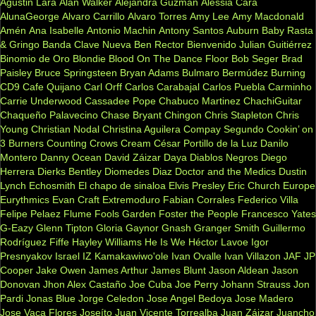
Agustin Lara
Alan Walker
Alejandra Guzman
Alessia Cara
AlunaGeorge
Alvaro Carrillo
Alvaro Torres
Amy Lee
Amy Macdonald
Amén
Ana Isabelle
Antonio Machin
Antony Santos
Auburn
Baby Rasta
& Gringo
Banda Clave Nueva
Ben Rector
Bienvenido Julian Guitiérrez
Binomio de Oro
Blondie
Blood On The Dance Floor
Bob Seger
Brad
Paisley
Bruce Springsteen
Bryan Adams
Bulmaro Bermúdez
Burning
CD9
Cafe Quijano
Carl Orff
Carlos Carabajal
Carlos Puebla
Carminho
Carrie Underwood
Cassadee Pope
Chabuco Martinez
ChachiGuitar
Chaqueño Palavecino
Chase Bryant
Chingon
Chris Stapleton
Chris
Young
Christian Nodal
Christina Aguilera
Compay Segundo
Cookin’ on
3 Burners
Counting Crows
Cream
César Portillo de la Luz
Danilo
Montero
Danny Ocean
David Záizar
Daya
Diablos Negros
Diego
Herrera
Dierks Bentley
Diomedes Diaz
Doctor and the Medics
Dustin
Lynch
Echosmith
El chapo de sinaloa
Elvis Presley
Eric Church
Europe
Eurythmics
Evan Craft
Extremoduro
Fabian Corrales
Federico Villa
Felipe Pelaez
Flume
Fools Garden
Foster the People
Francesco Yates
G-Eazy
Glenn Tipton
Gloria Gaynor
Gnash
Granger Smith
Guillermo
Rodríguez Fiffe
Hayley Williams
He Is We
Héctor Lavoe
Igor
Presnyakov
Israel IZ Kamakawiwo'ole
Ivan Ovalle
Ivan Villazon
JAF
JP
Cooper
Jake Owen
James Arthur
James Blunt
Jason Aldean
Jason
Donovan
Jhon Alex Castaño
Joe Cuba
Joe Perry
Johann Strauss
Jon
Pardi
Jonas Blue
Jorge Celedon
Jose Angel Bedoya
Jose Madero
Jose Vaca Flores
Joseíto
Juan Vicente Torrealba
Juan Záizar
Juancho