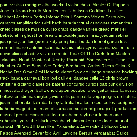
gomez
silvio rodriguez
the weeknd
violonchelo
.Master Of Puppets
José Feliciano
Kaleth Morales
Los Fabulosos Cadillacs
Los Tres
Michael Jackson
Pedro Infante
Pitbull
Santana
Violeta Parra
alex
campos
amplificador
avicii
bach
bateria virtual
canciones romanticas
chelo
clases de musica
curso gratis
daddy yankee
dread mar I
el
bebeto
el tri
ghost
hombres G
intocable
jason mraz
joaquin sabina
jose jose
juan luis guerra
katy perry
kiss
leo dan
leonel garcia
luis
coronel
marco antonio solis
mariachis
miley cyrus
rosana
system of a
down
ulices chaidez
voz de mando
.Fear Of The Dark
.Iron Maiden
.Machine Head
.Master of Reality
.Paranoid
.Somewhere in Time
.The
Number Of The Beast
Ace Freley
Beethoven
Carlos Rivera
Chino &
Nacho
Don Omar
Jimi Hendrix
Morat
Sia
alex ubago
armonica
backing
track
banda carnaval
bon jovi
cali y el dandee
calle 13
chris brown
christine d'clario
clases de bateria
concurso
cursos
daft punk
division
minuscula
dragon ball z
eric clapton
escalas
fotos
guitarristas famosos
helloween
idiomas
inglés
javier solis
juan pablo vega
juegos de bateria
justin timberlake
kalimba
la ley
la trakalosa
los recoditos
los rodriguez
lutheria
mago de oz
manuel carrasco
musica religiosa
pink
produccion
musical
pronunciacion
punteo
radiohead
reyli
ricardo montaner
sebastian yatra
the black keys
the chainsmokers
the doors
tutorial
yandel
.Kill 'em All
.Metallica
.Powerslave
Aerosmith
Alkilados
Ases
Falsos
Avenged Sevenfold
Avril Lavigne
Bersuit Vergarabat
Carlos