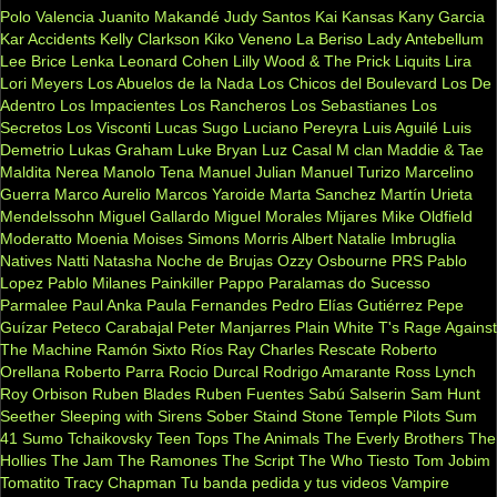
Polo Valencia
Juanito Makandé
Judy Santos
Kai
Kansas
Kany Garcia
Kar Accidents
Kelly Clarkson
Kiko Veneno
La Beriso
Lady Antebellum
Lee Brice
Lenka
Leonard Cohen
Lilly Wood & The Prick
Liquits
Lira
Lori Meyers
Los Abuelos de la Nada
Los Chicos del Boulevard
Los De
Adentro
Los Impacientes
Los Rancheros
Los Sebastianes
Los
Secretos
Los Visconti
Lucas Sugo
Luciano Pereyra
Luis Aguilé
Luis
Demetrio
Lukas Graham
Luke Bryan
Luz Casal
M clan
Maddie & Tae
Maldita Nerea
Manolo Tena
Manuel Julian
Manuel Turizo
Marcelino
Guerra
Marco Aurelio
Marcos Yaroide
Marta Sanchez
Martín Urieta
Mendelssohn
Miguel Gallardo
Miguel Morales
Mijares
Mike Oldfield
Moderatto
Moenia
Moises Simons
Morris Albert
Natalie Imbruglia
Natives
Natti Natasha
Noche de Brujas
Ozzy Osbourne
PRS
Pablo
Lopez
Pablo Milanes
Painkiller
Pappo
Paralamas do Sucesso
Parmalee
Paul Anka
Paula Fernandes
Pedro Elías Gutiérrez
Pepe
Guízar
Peteco Carabajal
Peter Manjarres
Plain White T's
Rage Against
The Machine
Ramón Sixto Ríos
Ray Charles
Rescate
Roberto
Orellana
Roberto Parra
Rocio Durcal
Rodrigo Amarante
Ross Lynch
Roy Orbison
Ruben Blades
Ruben Fuentes
Sabú
Salserin
Sam Hunt
Seether
Sleeping with Sirens
Sober
Staind
Stone Temple Pilots
Sum
41
Sumo
Tchaikovsky
Teen Tops
The Animals
The Everly Brothers
The
Hollies
The Jam
The Ramones
The Script
The Who
Tiesto
Tom Jobim
Tomatito
Tracy Chapman
Tu banda pedida y tus videos
Vampire