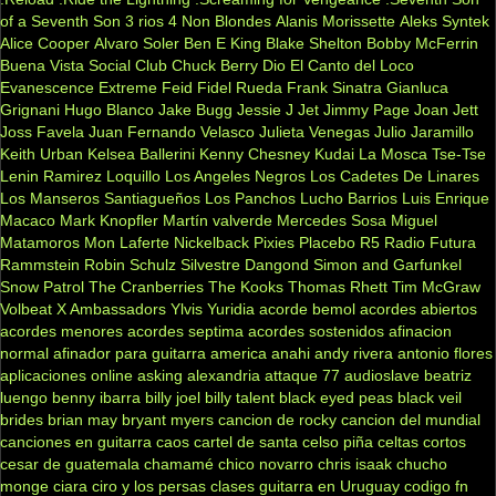
of a Seventh Son
3 rios
4 Non Blondes
Alanis Morissette
Aleks Syntek
Alice Cooper
Alvaro Soler
Ben E King
Blake Shelton
Bobby McFerrin
Buena Vista Social Club
Chuck Berry
Dio
El Canto del Loco
Evanescence
Extreme
Feid
Fidel Rueda
Frank Sinatra
Gianluca
Grignani
Hugo Blanco
Jake Bugg
Jessie J
Jet
Jimmy Page
Joan Jett
Joss Favela
Juan Fernando Velasco
Julieta Venegas
Julio Jaramillo
Keith Urban
Kelsea Ballerini
Kenny Chesney
Kudai
La Mosca Tse-Tse
Lenin Ramirez
Loquillo
Los Angeles Negros
Los Cadetes De Linares
Los Manseros Santiagueños
Los Panchos
Lucho Barrios
Luis Enrique
Macaco
Mark Knopfler
Martín valverde
Mercedes Sosa
Miguel
Matamoros
Mon Laferte
Nickelback
Pixies
Placebo
R5
Radio Futura
Rammstein
Robin Schulz
Silvestre Dangond
Simon and Garfunkel
Snow Patrol
The Cranberries
The Kooks
Thomas Rhett
Tim McGraw
Volbeat
X Ambassadors
Ylvis
Yuridia
acorde bemol
acordes abiertos
acordes menores
acordes septima
acordes sostenidos
afinacion
normal
afinador para guitarra
america
anahi
andy rivera
antonio flores
aplicaciones online
asking alexandria
attaque 77
audioslave
beatriz
luengo
benny ibarra
billy joel
billy talent
black eyed peas
black veil
brides
brian may
bryant myers
cancion de rocky
cancion del mundial
canciones en guitarra
caos
cartel de santa
celso piña
celtas cortos
cesar de guatemala
chamamé
chico novarro
chris isaak
chucho
monge
ciara
ciro y los persas
clases guitarra en Uruguay
codigo fn