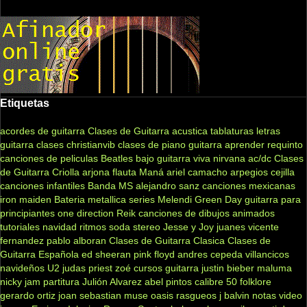
Etiquetas
acordes de guitarra
Clases de Guitarra acustica
tablaturas
letras
guitarra clases
christianvib
clases de piano
guitarra
aprender
requinto
canciones de peliculas
Beatles
bajo
guitarra viva
nirvana
ac/dc
Clases
de Guitarra Criolla
arjona
flauta
Maná
ariel camacho
arpegios
cejilla
canciones infantiles
Banda MS
alejandro sanz
canciones mexicanas
iron maiden
Bateria
metallica
series
Melendi
Green Day
guitarra para
principiantes
one direction
Reik
canciones de dibujos animados
tutoriales
navidad
ritmos
soda stereo
Jesse y Joy
juanes
vicente
fernandez
pablo alboran
Clases de Guitarra Clasica
Clases de
Guitarra Española
ed sheeran
pink floyd
andres cepeda
villancicos
navideños
U2
judas priest
zoé
cursos guitarra
justin bieber
maluma
nicky jam
partitura
Julión Alvarez
abel pintos
calibre 50
folklore
gerardo ortiz
joan sebastian
muse
oasis
rasgueos
j balvin
notas
video