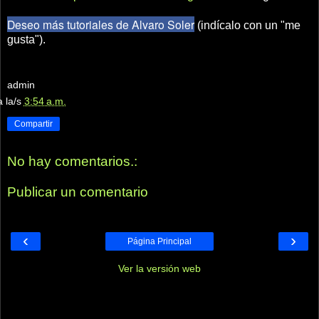
Deseo más tutoriales de Alvaro Soler
(indícalo con un "me
gusta").
admin
a la/s
3:54 a.m.
Compartir
No hay comentarios.:
Publicar un comentario
‹
›
Página Principal
Ver la versión web