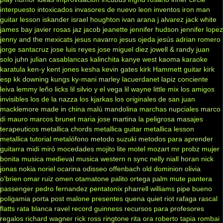
interpuesto
intoxicados
invasores de nuevo leon
inventos
iron man
guitar lesson
iskander
israel houghton
ivan arana
j alvarez
jack white
james bay
javier rosas
jaz jacob
jeanette
jennifer hudson
jennifer lopez
jenny and the mexicats
jesus navarro
jesus ojeda
jesús adrian romero
jorge santacruz
jose luis reyes
jose miguel diez
jowell & randy
juan
solo
juhn
julian casablancas
kalinchita
kanye west
kaoma
karaoke
karatula
ken-y
kent jones
kesha
kevin gates
kirk Hammett guitar
kirk
esp
kk downing
kungs
ky-mani marley
lacuerdanet
lapiz conciente
leiva
lemmy
leño
licks
lil silvio y el vega
lil wayne
little mix
los amigos
invisibles
los de la nazza
los kjarkas
los originales de san juan
macklemore
made in china
malú
mandolina
marchas nupciales
marco
di mauro
marcos brunet
maria jose
martina la peligrosa
masajes
terapeuticos
metallica chords
metallica guitar
metallica lesson
metallica tutorial
metalófono
metodo suzuki
metodos para aprender
guitarra
midi
miró
mocedades
mojito lite
motel
mozart
mr probz
mujer
bonita
musica medieval
musica western
n sync
nelly
niall horan
nick
jonas
nokia
noriel
ocarina
odisseo
offenbach
old dominion
olivia
o'brien
omar ruiz
omen
otamatone
palito ortega
palm mute
pantera
passenger
pedro fernandez
pentatonix
pharrell williams
pipe bueno
poligamia
porta
post malone
presentes
quena
quiet riot
rafaga
rascal
flatts
rata blanca
ravel
record guinness
recursos para profesores
regalos
richard wagner
rick ross
ringtone
rita ora
roberto tapia
rombai