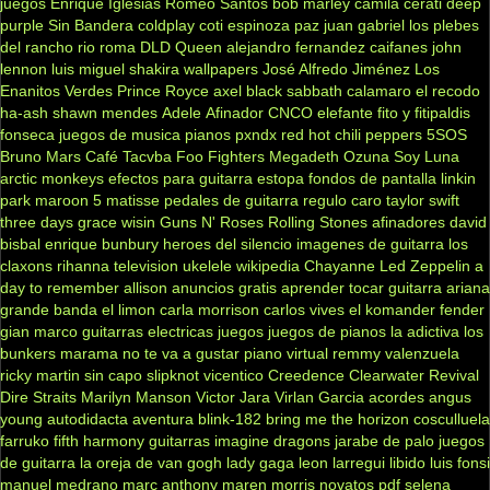
juegos
Enrique Iglesias
Romeo Santos
bob marley
camila
cerati
deep
purple
Sin Bandera
coldplay
coti
espinoza paz
juan gabriel
los plebes
del rancho
rio roma
DLD
Queen
alejandro fernandez
caifanes
john
lennon
luis miguel
shakira
wallpapers
José Alfredo Jiménez
Los
Enanitos Verdes
Prince Royce
axel
black sabbath
calamaro
el recodo
ha-ash
shawn mendes
Adele
Afinador
CNCO
elefante
fito y fitipaldis
fonseca
juegos de musica
pianos
pxndx
red hot chili peppers
5SOS
Bruno Mars
Café Tacvba
Foo Fighters
Megadeth
Ozuna
Soy Luna
arctic monkeys
efectos para guitarra
estopa
fondos de pantalla
linkin
park
maroon 5
matisse
pedales de guitarra
regulo caro
taylor swift
three days grace
wisin
Guns N' Roses
Rolling Stones
afinadores
david
bisbal
enrique bunbury
heroes del silencio
imagenes de guitarra
los
claxons
rihanna
television
ukelele
wikipedia
Chayanne
Led Zeppelin
a
day to remember
allison
anuncios gratis
aprender tocar guitarra
ariana
grande
banda el limon
carla morrison
carlos vives
el komander
fender
gian marco
guitarras electricas
juegos
juegos de pianos
la adictiva
los
bunkers
marama
no te va a gustar
piano virtual
remmy valenzuela
ricky martin
sin capo
slipknot
vicentico
Creedence Clearwater Revival
Dire Straits
Marilyn Manson
Victor Jara
Virlan Garcia
acordes
angus
young
autodidacta
aventura
blink-182
bring me the horizon
cosculluela
farruko
fifth harmony
guitarras
imagine dragons
jarabe de palo
juegos
de guitarra
la oreja de van gogh
lady gaga
leon larregui
libido
luis fonsi
manuel medrano
marc anthony
maren morris
novatos
pdf
selena