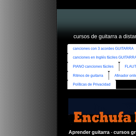
cursos de guitarra a distan
canciones con 3 acordes GUITARRA
canciones en Inglés fáciles GUITARR
PIANO canciones fáciles
FLAUT
Ritmos de guitarra
Afinador onl
Políticas de Privacidad
Aprender guitarra
-
cursos gra