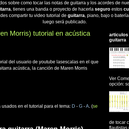
dos sobre como tocar las notas de guitarra y los acordes de nue
tarra
, tienes una banda o proyecto de hacerla
seguro
estos
cu
des compartir tu video tutorial de
guitarra
, piano, bajo o baterí
luego será publicado.
Morris) tutorial en acústica
articulos
guitarra
orial del usuario de youtube lasescalas en el que
itarra acústica, la canción de Maren Morris
Ver Comen
opción: so
 usados en el tutorial para el tema:
D
-
G
-
A
. (
se
de tocar c
a guitarra (Maren Morris)
flautistas