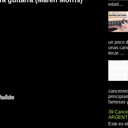
edad....
un poco d
unas canc
tocar. ...
canciones
principia
famosas y 
39 Cancio
ARGENT
Este es e