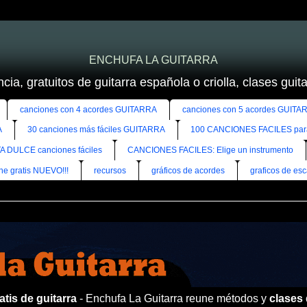
ENCHUFA LA GUITARRA
cia, gratuitos de guitarra española o criolla, clases guitar
canciones con 4 acordes GUITARRA
canciones con 5 acordes GUITA
A
30 canciones más fáciles GUITARRA
100 CANCIONES FACILES pa
A DULCE canciones fáciles
CANCIONES FACILES: Elige un instrumento
ine gratis NUEVO!!!
recursos
gráficos de acordes
graficos de esc
tis de guitarra
- Enchufa La Guitarra reune métodos y
clases 