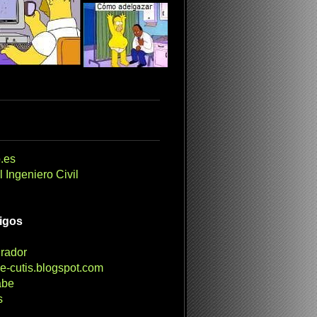
.es
 Ingeniero Civil
migos
irador
e-cutis.blogspot.com
abe
s