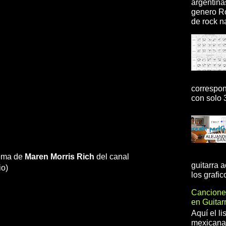
argentina
genero R
de rock na
correspon
con solo 3
 tema de
Maren Morris
Rich
del canal
guitarra 
io)
los grafic
Cancione
en Guita
Aquí el l
mexicanas