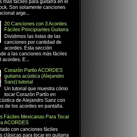
s más fáciles para guitarra en el
ock. Son solamente canciones
cional arge...
20 Canciones con 3 Acordes
Fáciles Principiantes Guitarra
Dividimos las listas de las
canciones por cantidad de
acordes. Esta sección
de a las canciones más fáciles
 acordes. E...
Corazón Partío ACORDES
guitarra acústica (Alejandro
Sanz) tutorial
Un tutorial que muestra cómo
tocar Corazón Partío en
acústica de Alejandro Sanz con
os de los acordes en pantalla.
s Fáciles Mexicanas Para Tocar
rra ACORDES
istado con canciones fáciles
 clásicas para tocar en guitarra