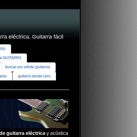
ra eléctrica. Guitarra fácil
RRA
ra GUITARRA
buscar por artista (guitarra)
alas
guitarra desde cero
de guitarra eléctrica
y acústica