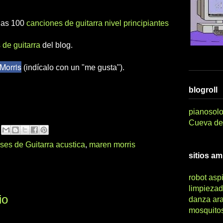
 las 100
canciones de guitarra nivel principiantes
 de guitarra
del blog.
Morris
(indícalo con un "me gusta").
blogroll
pianosolo
Cueva del
ses de Guitarra acustica
,
maren morris
sitios a
robot asp
limpiezad
io
danza ar
mosquito