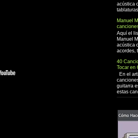
acústica 
tablaturas
Manuel 
canciones
Aquí el l
Manuel Me
acústica o
acordes, t
40 Cancio
Tocar en 
En el art
canciones
guitarra e
estas can