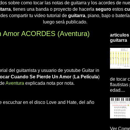
dos sobre como tocar las notas de guitarra y los acordes de nue
tarra
, tienes una banda o proyecto de hacerla
seguro
estos
cu
des compartir tu video tutorial de
guitarra
, piano, bajo o baterí
luego será publicado.
n Amor ACORDES (Aventura)
articulos
guitarra
ial del guitarrista y usuario de youtube Guitar in
ocar Cuando Se Pierde Un Amor
(
La Película
)
de tocar c
 de
Aventura
explicada nota por nota.
flautistas
edad....
e escuchar en el disco Love and Hate, del año
Ver Comen