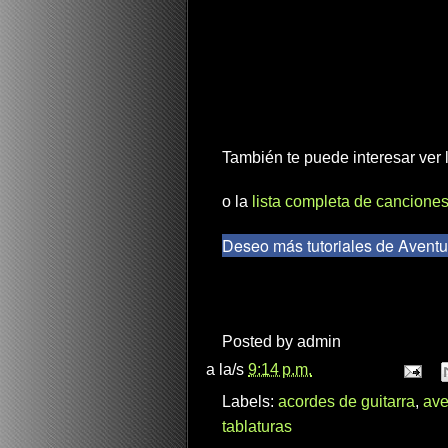
También te puede interesar ver
o la
lista completa de canciones
Deseo más tutoriales de Aventu
Posted by
admin
a la/s
9:14 p.m.
Labels:
acordes de guitarra
,
ave
tablaturas