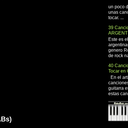
un poco d
unas canc
tocar. ...
39 Cancio
ARGENT
Este es e
argentina
genero R
de rock na
40 Cancio
Tocar en 
En el art
canciones
guitarra e
estas can
ABs)