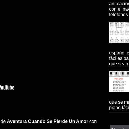
animacion
con el na
telefonos 
español 
fáciles pa
que sean 
que se mu
piano fácil
a de
Aventura
Cuando Se Pierde Un Amor
con