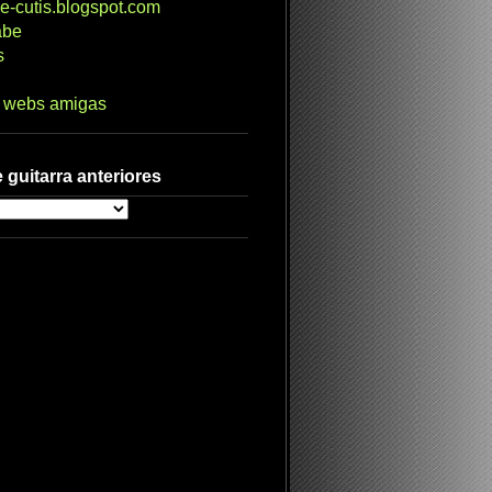
e-cutis.blogspot.com
abe
s
s webs amigas
 guitarra anteriores