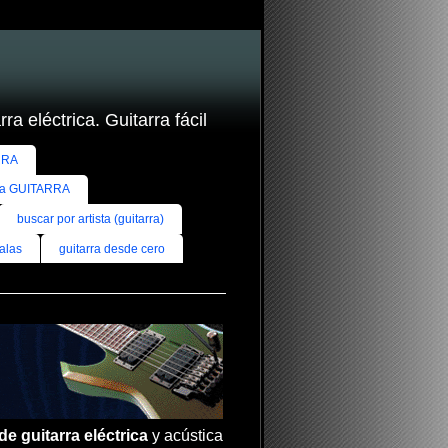
ra eléctrica. Guitarra fácil
RRA
ra GUITARRA
buscar por artista (guitarra)
alas
guitarra desde cero
de guitarra eléctrica
y acústica