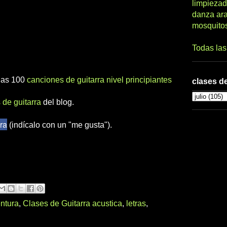
limpiezad
danza ar
mosquito
Todas la
 las 100
canciones de guitarra nivel principiantes
clases de
 de guitarra
del blog.
ra
(indícalo con un "me gusta").
ntura
,
Clases de Guitarra acustica
,
letras
,