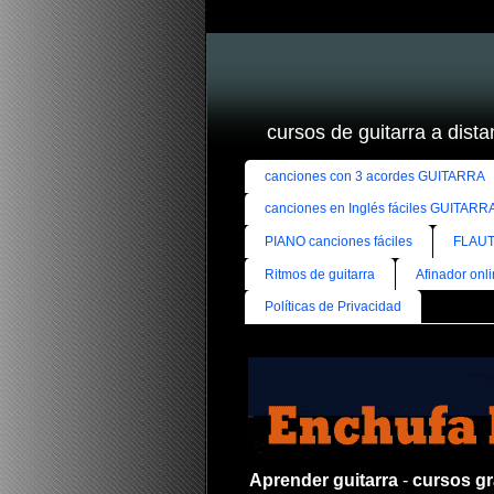
cursos de guitarra a distan
canciones con 3 acordes GUITARRA
canciones en Inglés fáciles GUITARR
PIANO canciones fáciles
FLAUT
Ritmos de guitarra
Afinador onl
Políticas de Privacidad
Aprender guitarra
-
cursos gra