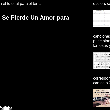
opción: so
el tutorial para el tema:
 Se Pierde Un Amor para
canciones
principia
famosas y 
correspon
con solo 3