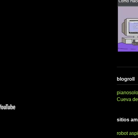
blogroll
pianosolo
Cueva del
sitios a
robot asp