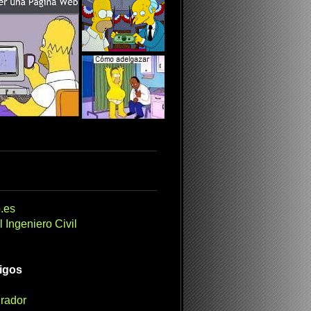
.es
 Ingeniero Civil
migos
irador