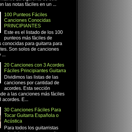
n las notas fáciles en un ...
100 Punteos Fáciles
Canciones Conocidas
PRINCIPIANTES
Este es el listado de los 100
punteos más fáciles de
 conocidas para guitarra para
ntes. Son solos de canciones
...
20 Canciones con 3 Acordes
Fáciles Principiantes Guitarra
Dividimos las listas de las
canciones por cantidad de
acordes. Esta sección
de a las canciones más fáciles
 acordes. E...
30 Canciones Fáciles Para
Tocar Guitarra Española o
Acústica
Para todos los guitarristas