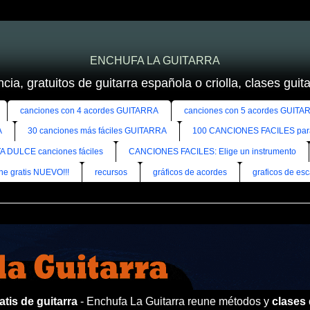
ENCHUFA LA GUITARRA
cia, gratuitos de guitarra española o criolla, clases guitar
canciones con 4 acordes GUITARRA
canciones con 5 acordes GUITA
A
30 canciones más fáciles GUITARRA
100 CANCIONES FACILES pa
A DULCE canciones fáciles
CANCIONES FACILES: Elige un instrumento
ine gratis NUEVO!!!
recursos
gráficos de acordes
graficos de esc
tis de guitarra
- Enchufa La Guitarra reune métodos y
clases 