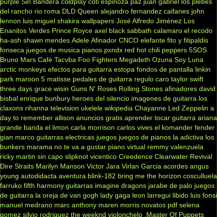
purple
Sin Bandera
coldplay
coti
espinoza paz
juan gabriel
los plebes
del rancho
rio roma
DLD
Queen
alejandro fernandez
caifanes
john
lennon
luis miguel
shakira
wallpapers
José Alfredo Jiménez
Los
Enanitos Verdes
Prince Royce
axel
black sabbath
calamaro
el recodo
ha-ash
shawn mendes
Adele
Afinador
CNCO
elefante
fito y fitipaldis
fonseca
juegos de musica
pianos
pxndx
red hot chili peppers
5SOS
Bruno Mars
Café Tacvba
Foo Fighters
Megadeth
Ozuna
Soy Luna
arctic monkeys
efectos para guitarra
estopa
fondos de pantalla
linkin
park
maroon 5
matisse
pedales de guitarra
regulo caro
taylor swift
three days grace
wisin
Guns N' Roses
Rolling Stones
afinadores
david
bisbal
enrique bunbury
heroes del silencio
imagenes de guitarra
los
claxons
rihanna
television
ukelele
wikipedia
Chayanne
Led Zeppelin
a
day to remember
allison
anuncios gratis
aprender tocar guitarra
ariana
grande
banda el limon
carla morrison
carlos vives
el komander
fender
gian marco
guitarras electricas
juegos
juegos de pianos
la adictiva
los
bunkers
marama
no te va a gustar
piano virtual
remmy valenzuela
ricky martin
sin capo
slipknot
vicentico
Creedence Clearwater Revival
Dire Straits
Marilyn Manson
Victor Jara
Virlan Garcia
acordes
angus
young
autodidacta
aventura
blink-182
bring me the horizon
cosculluela
farruko
fifth harmony
guitarras
imagine dragons
jarabe de palo
juegos
de guitarra
la oreja de van gogh
lady gaga
leon larregui
libido
luis fonsi
manuel medrano
marc anthony
maren morris
novatos
pdf
selena
gomez
silvio rodriguez
the weeknd
violonchelo
.Master Of Puppets