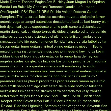
Mode
Dream Theater
Eagles
Jeff Buckley
Juan Magan
La Septima
Banda
Los Bukis
My Chemical Romance
Natalia Lafourcade
OneRepublic
PSY
Piso 21
REM
Ritchie Valens
Roberto Carlos
Scorpions
Train
acordes básicos
acordes mayores
alejandro lerner
antonio vega
arcangel
autenticos decadentes
bacilos
bad bunny
blur
bob dylan
callejeros
capotraste
charlie puth
curso a distancia
dani
martin
daniel calveti
diego torres
divididos
dj snake
editor de sonido
editores de audio profesionales
el ultimo de la fila
enjambre
eros
ramazzotti
fato
fito paez
flamenco
flo rida
franco de vita
futbol
guitar
lesson
guitar tuner
guitarra virtual online
guitarras gibson
hillsong
united
ibanez
instrumentos musicales
john legend
kevin ortiz
kevin
roldan
kings of leon
la quinta estación
la renga
lana del rey
los
angeles azules
los gfez
los hijos de barron
los prisioneros
madonna
manu chao
marcela gandara
marcos witt
mastering de audio
masterizacion
metronomo
miel san marcos
miguel mateos
miguel y
miguel
mike bahia
molotov
nacha pop
noel schajris
online
ov7
paramore
pereza
plan B
programas
progresiones
ramon ayala
rojo
sam smith
samo
santiago cruz
seteo
sie7e
slide
softonic
talller de
mezcla
the lumineers
the strokes
tierra sagrada
tori kelly
tranzas
twitter
white stripes
zion y lenox
.And Justice For All
.British Steel
.Keeper of the Seven Keys Part 2
.Piece Of Mind
.Purpendicular
.Reload
.Ride the Lightning
.Screaming for Vengeance
.Seventh Son
of a Seventh Son
3 rios
4 Non Blondes
Alanis Morissette
Aleks Syntek