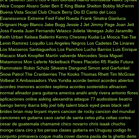
Alice Cooper
Alvaro Soler
Ben E King
Blake Shelton
Bobby McFerrin
Buena Vista Social Club
Chuck Berry
Dio
El Canto del Loco
Evanescence
Extreme
Feid
Fidel Rueda
Frank Sinatra
Gianluca
Grignani
Hugo Blanco
Jake Bugg
Jessie J
Jet
Jimmy Page
Joan Jett
Joss Favela
Juan Fernando Velasco
Julieta Venegas
Julio Jaramillo
Keith Urban
Kelsea Ballerini
Kenny Chesney
Kudai
La Mosca Tse-Tse
Lenin Ramirez
Loquillo
Los Angeles Negros
Los Cadetes De Linares
Los Manseros Santiagueños
Los Panchos
Lucho Barrios
Luis Enrique
Macaco
Mark Knopfler
Martín valverde
Mercedes Sosa
Miguel
Matamoros
Mon Laferte
Nickelback
Pixies
Placebo
R5
Radio Futura
Rammstein
Robin Schulz
Silvestre Dangond
Simon and Garfunkel
Snow Patrol
The Cranberries
The Kooks
Thomas Rhett
Tim McGraw
Volbeat
X Ambassadors
Ylvis
Yuridia
acorde bemol
acordes abiertos
acordes menores
acordes septima
acordes sostenidos
afinacion
normal
afinador para guitarra
america
anahi
andy rivera
antonio flores
aplicaciones online
asking alexandria
attaque 77
audioslave
beatriz
luengo
benny ibarra
billy joel
billy talent
black eyed peas
black veil
brides
brian may
bryant myers
cancion de rocky
cancion del mundial
canciones en guitarra
caos
cartel de santa
celso piña
celtas cortos
cesar de guatemala
chamamé
chico novarro
chris isaak
chucho
monge
ciara
ciro y los persas
clases guitarra en Uruguay
codigo fn
conjunto primavera
coque malla
cover
danna paola
de la ghetto
demi