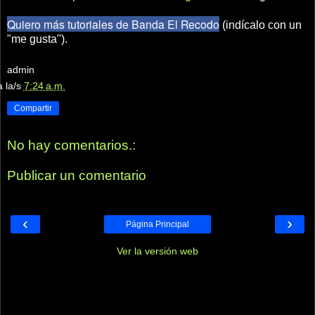
Quiero más tutoriales de Banda El Recodo
(indícalo con un
"me gusta").
admin
a la/s
7:24 a.m.
Compartir
No hay comentarios.:
Publicar un comentario
‹
›
Página Principal
Ver la versión web