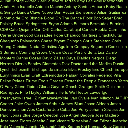
AlunaGeorge
Alvaro Carrillo
Alvaro Torres
Amy Lee
Amy Macdonald
Amén
Ana Isabelle
Antonio Machin
Antony Santos
Auburn
Baby Rasta
& Gringo
Banda Clave Nueva
Ben Rector
Bienvenido Julian Guitiérrez
Binomio de Oro
Blondie
Blood On The Dance Floor
Bob Seger
Brad
Paisley
Bruce Springsteen
Bryan Adams
Bulmaro Bermúdez
Burning
CD9
Cafe Quijano
Carl Orff
Carlos Carabajal
Carlos Puebla
Carminho
Carrie Underwood
Cassadee Pope
Chabuco Martinez
ChachiGuitar
Chaqueño Palavecino
Chase Bryant
Chingon
Chris Stapleton
Chris
Young
Christian Nodal
Christina Aguilera
Compay Segundo
Cookin’ on
3 Burners
Counting Crows
Cream
César Portillo de la Luz
Danilo
Montero
Danny Ocean
David Záizar
Daya
Diablos Negros
Diego
Herrera
Dierks Bentley
Diomedes Diaz
Doctor and the Medics
Dustin
Lynch
Echosmith
El chapo de sinaloa
Elvis Presley
Eric Church
Europe
Eurythmics
Evan Craft
Extremoduro
Fabian Corrales
Federico Villa
Felipe Pelaez
Flume
Fools Garden
Foster the People
Francesco Yates
G-Eazy
Glenn Tipton
Gloria Gaynor
Gnash
Granger Smith
Guillermo
Rodríguez Fiffe
Hayley Williams
He Is We
Héctor Lavoe
Igor
Presnyakov
Israel IZ Kamakawiwo'ole
Ivan Ovalle
Ivan Villazon
JAF
JP
Cooper
Jake Owen
James Arthur
James Blunt
Jason Aldean
Jason
Donovan
Jhon Alex Castaño
Joe Cuba
Joe Perry
Johann Strauss
Jon
Pardi
Jonas Blue
Jorge Celedon
Jose Angel Bedoya
Jose Madero
Jose Vaca Flores
Joseíto
Juan Vicente Torrealba
Juan Záizar
Juancho
Polo Valencia
Juanito Makandé
Judy Santos
Kai
Kansas
Kany Garcia