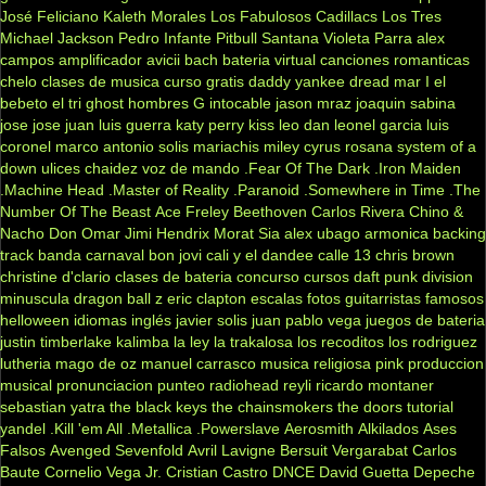
José Feliciano
Kaleth Morales
Los Fabulosos Cadillacs
Los Tres
Michael Jackson
Pedro Infante
Pitbull
Santana
Violeta Parra
alex
campos
amplificador
avicii
bach
bateria virtual
canciones romanticas
chelo
clases de musica
curso gratis
daddy yankee
dread mar I
el
bebeto
el tri
ghost
hombres G
intocable
jason mraz
joaquin sabina
jose jose
juan luis guerra
katy perry
kiss
leo dan
leonel garcia
luis
coronel
marco antonio solis
mariachis
miley cyrus
rosana
system of a
down
ulices chaidez
voz de mando
.Fear Of The Dark
.Iron Maiden
.Machine Head
.Master of Reality
.Paranoid
.Somewhere in Time
.The
Number Of The Beast
Ace Freley
Beethoven
Carlos Rivera
Chino &
Nacho
Don Omar
Jimi Hendrix
Morat
Sia
alex ubago
armonica
backing
track
banda carnaval
bon jovi
cali y el dandee
calle 13
chris brown
christine d'clario
clases de bateria
concurso
cursos
daft punk
division
minuscula
dragon ball z
eric clapton
escalas
fotos
guitarristas famosos
helloween
idiomas
inglés
javier solis
juan pablo vega
juegos de bateria
justin timberlake
kalimba
la ley
la trakalosa
los recoditos
los rodriguez
lutheria
mago de oz
manuel carrasco
musica religiosa
pink
produccion
musical
pronunciacion
punteo
radiohead
reyli
ricardo montaner
sebastian yatra
the black keys
the chainsmokers
the doors
tutorial
yandel
.Kill 'em All
.Metallica
.Powerslave
Aerosmith
Alkilados
Ases
Falsos
Avenged Sevenfold
Avril Lavigne
Bersuit Vergarabat
Carlos
Baute
Cornelio Vega Jr.
Cristian Castro
DNCE
David Guetta
Depeche