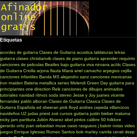
Etiquetas
acordes de guitarra
Clases de Guitarra acustica
tablaturas
letras
guitarra clases
christianvib
clases de piano
guitarra
aprender
requinto
canciones de peliculas
Beatles
bajo
guitarra viva
nirvana
ac/dc
Clases
de Guitarra Criolla
arjona
flauta
Maná
ariel camacho
arpegios
cejilla
canciones infantiles
Banda MS
alejandro sanz
canciones mexicanas
iron maiden
Bateria
metallica
series
Melendi
Green Day
guitarra para
principiantes
one direction
Reik
canciones de dibujos animados
tutoriales
navidad
ritmos
soda stereo
Jesse y Joy
juanes
vicente
fernandez
pablo alboran
Clases de Guitarra Clasica
Clases de
Guitarra Española
ed sheeran
pink floyd
andres cepeda
villancicos
navideños
U2
judas priest
zoé
cursos guitarra
justin bieber
maluma
nicky jam
partitura
Julión Alvarez
abel pintos
calibre 50
folklore
gerardo ortiz
joan sebastian
muse
oasis
rasgueos
j balvin
notas
video
juegos
Enrique Iglesias
Romeo Santos
bob marley
camila
cerati
deep