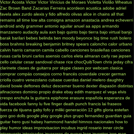
Victor Acosta
Victor Victor
Vinícius de Moraes
Violetta
Violão
Wheatus
Zac Brown Band
Zacarias Ferreira
acordeon
acustica
adobe
adriel
favela
alex zurdo
alexis y fido
alfredo olivas
alice in chains
all that
remains
all time low
alta consigna
amazon
anastacia
andrea echeverri
android
andy grammer
antonio aguilar
anuel aa
apps
armando
manzanero
audacity
aula
axn
bajo quinto
bajo tierra
bajo virtual
banjo
barak
barilari
bebes
belinda
ben moody
beyonce
big time rush
bolero
boss
brahms
breaking benjamin
britney spears
caloncho
calor urbano
calvin harris
camaron
camila cabello
canciones brasileñas
canciones
rusas
carla bruni
carlos asensio
carlos eleta almaran
carly rae jepsen
cello
celular
cesar sandoval
chase rice
chocQuibTown
chris jeday
cifra
clarinete
clases de guitarra por skype
clases por webcam
clasica
comprar
compás
consejos
corno francés
coverdale
crecer german
criolla
cuatro venezolano
cubase
cuerdas
daniel melero
daughtry
david bowie
deftones
deluz
descemer bueno
dexter
diapasón
distintas
afinaciones
dominio propio
drake
ebay
edith marquez
el vega
elvis
crespo
enchufa la guitarra
epiphone
erasure
española
esperanza de
vida
facebook
fanny lu
five finger death punch
francis lai
fraseos
fuerza de tijuana
gaby fofo y miliki
generación 12
gifts
gloria estefan
goo goo dolls
google play
google plus
grupo fernandez
guardian
guia
guitar hero
gusi
halsey
hammond
handel
himnos nacionales
how to
play
humor
ideas
improvisacion
incubus
ingrid rosario
inner circle
interpuesto
intoxicados
invasores de nuevo leon
inventos
iron man