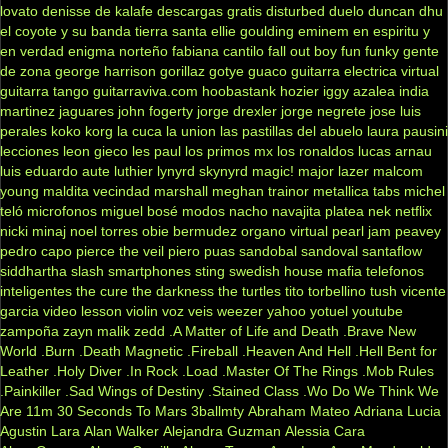
lovato
denisse de kalafe
descargas gratis
disturbed
duelo
duncan dhu
el coyote y su banda tierra santa
ellie goulding
eminem
en espiritu y
en verdad
enigma norteño
fabiana cantilo
fall out boy
fun
funky
gente
de zona
george harrison
gorillaz
gotye
guaco
guitarra electrica virtual
guitarra tango
guitarraviva.com
hoobastank
hozier
iggy azalea
india
martinez
jaguares
john fogerty
jorge drexler
jorge negrete
jose luis
perales
koko
korg
la cuca
la union
las pastillas del abuelo
laura pausini
lecciones
leon gieco
les paul
los primos mx
los ronaldos
lucas arnau
luis eduardo aute
luthier
lynyrd skynyrd
magic!
major lazer
malcom
young
maldita vecindad
marshall
meghan trainor
metallica tabs
michel
teló
microfonos
miguel bosé
modos
nacho
navajita platea
nek
netflix
nicki minaj
noel torres
obie bermudez
organo virtual
pearl jam
peavey
pedro capo
pierce the veil
piero
puas
sandobal
sandoval
santaflow
siddhartha
slash
smartphones
sting
swedish house mafia
telefonos
inteligentes
the cure
the darkness
the turtles
tito torbellino
tush
vicente
garcia
video lesson
violin
voz veis
weezer
yahoo
yotuel
youtube
zampoña
zayn malik
zedd
.A Matter of Life and Death
.Brave New
World
.Burn
.Death Magnetic
.Fireball
.Heaven And Hell
.Hell Bent for
Leather
.Holy Diver
.In Rock
.Load
.Master Of The Rings
.Mob Rules
.Painkiller
.Sad Wings of Destiny
.Stained Class
.Wo Do We Think We
Are
11m
30 Seconds To Mars
3ballmty
Abraham Mateo
Adriana Lucia
Agustin Lara
Alan Walker
Alejandra Guzman
Alessia Cara