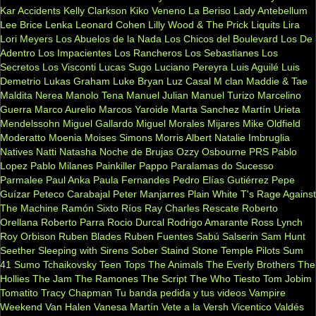
Kar Accidents
Kelly Clarkson
Kiko Veneno
La Beriso
Lady Antebellum
Lee Brice
Lenka
Leonard Cohen
Lilly Wood & The Prick
Liquits
Lira
Lori Meyers
Los Abuelos de la Nada
Los Chicos del Boulevard
Los De
Adentro
Los Impacientes
Los Rancheros
Los Sebastianes
Los
Secretos
Los Visconti
Lucas Sugo
Luciano Pereyra
Luis Aguilé
Luis
Demetrio
Lukas Graham
Luke Bryan
Luz Casal
M clan
Maddie & Tae
Maldita Nerea
Manolo Tena
Manuel Julian
Manuel Turizo
Marcelino
Guerra
Marco Aurelio
Marcos Yaroide
Marta Sanchez
Martín Urieta
Mendelssohn
Miguel Gallardo
Miguel Morales
Mijares
Mike Oldfield
Moderatto
Moenia
Moises Simons
Morris Albert
Natalie Imbruglia
Natives
Natti Natasha
Noche de Brujas
Ozzy Osbourne
PRS
Pablo
Lopez
Pablo Milanes
Painkiller
Pappo
Paralamas do Sucesso
Parmalee
Paul Anka
Paula Fernandes
Pedro Elías Gutiérrez
Pepe
Guízar
Peteco Carabajal
Peter Manjarres
Plain White T's
Rage Against
The Machine
Ramón Sixto Ríos
Ray Charles
Rescate
Roberto
Orellana
Roberto Parra
Rocio Durcal
Rodrigo Amarante
Ross Lynch
Roy Orbison
Ruben Blades
Ruben Fuentes
Sabú
Salserin
Sam Hunt
Seether
Sleeping with Sirens
Sober
Staind
Stone Temple Pilots
Sum
41
Sumo
Tchaikovsky
Teen Tops
The Animals
The Everly Brothers
The
Hollies
The Jam
The Ramones
The Script
The Who
Tiesto
Tom Jobim
Tomatito
Tracy Chapman
Tu banda pedida y tus videos
Vampire
Weekend
Van Halen
Vanesa Martín
Vete a la Versh
Vicentico Valdés