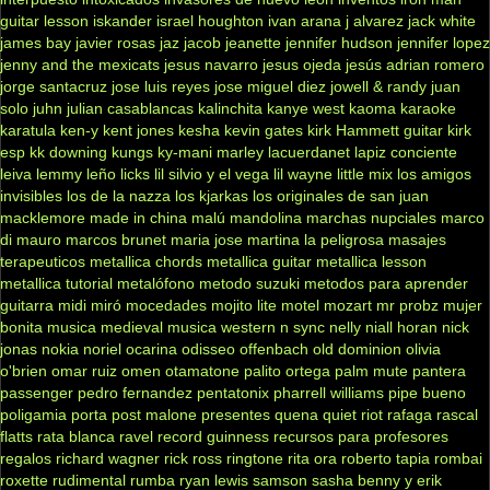
guitar lesson
iskander
israel houghton
ivan arana
j alvarez
jack white
james bay
javier rosas
jaz jacob
jeanette
jennifer hudson
jennifer lopez
jenny and the mexicats
jesus navarro
jesus ojeda
jesús adrian romero
jorge santacruz
jose luis reyes
jose miguel diez
jowell & randy
juan
solo
juhn
julian casablancas
kalinchita
kanye west
kaoma
karaoke
karatula
ken-y
kent jones
kesha
kevin gates
kirk Hammett guitar
kirk
esp
kk downing
kungs
ky-mani marley
lacuerdanet
lapiz conciente
leiva
lemmy
leño
licks
lil silvio y el vega
lil wayne
little mix
los amigos
invisibles
los de la nazza
los kjarkas
los originales de san juan
macklemore
made in china
malú
mandolina
marchas nupciales
marco
di mauro
marcos brunet
maria jose
martina la peligrosa
masajes
terapeuticos
metallica chords
metallica guitar
metallica lesson
metallica tutorial
metalófono
metodo suzuki
metodos para aprender
guitarra
midi
miró
mocedades
mojito lite
motel
mozart
mr probz
mujer
bonita
musica medieval
musica western
n sync
nelly
niall horan
nick
jonas
nokia
noriel
ocarina
odisseo
offenbach
old dominion
olivia
o'brien
omar ruiz
omen
otamatone
palito ortega
palm mute
pantera
passenger
pedro fernandez
pentatonix
pharrell williams
pipe bueno
poligamia
porta
post malone
presentes
quena
quiet riot
rafaga
rascal
flatts
rata blanca
ravel
record guinness
recursos para profesores
regalos
richard wagner
rick ross
ringtone
rita ora
roberto tapia
rombai
roxette
rudimental
rumba
ryan lewis
samson
sasha benny y erik