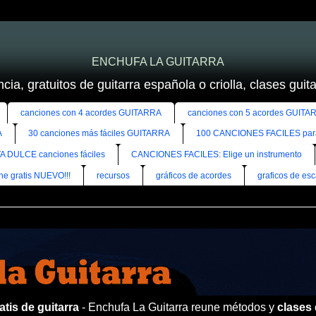
ENCHUFA LA GUITARRA
cia, gratuitos de guitarra española o criolla, clases guitar
canciones con 4 acordes GUITARRA
canciones con 5 acordes GUITA
A
30 canciones más fáciles GUITARRA
100 CANCIONES FACILES pa
A DULCE canciones fáciles
CANCIONES FACILES: Elige un instrumento
ine gratis NUEVO!!!
recursos
gráficos de acordes
graficos de esc
tis de guitarra
- Enchufa La Guitarra reune métodos y
clases 