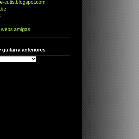
e-cutis.blogspot.com
abe
s
s webs amigas
 guitarra anteriores