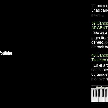
un poco d
unas canc
tocar. ...
39 Cancio
ARGENT
Este es e
argentina
genero R
de rock na
40 Cancio
Tocar en 
En el art
canciones
guitarra e
estas can