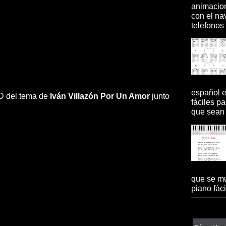
animacion
con el na
telefonos 
español 
 HD del tema de
Iván Villazón
Por Un Amor
junto
fáciles pa
que sean 
que se mu
piano fácil