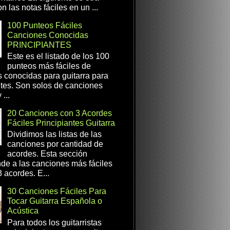
n las notas fáciles en un ...
100 Punteos Fáciles
Canciones Conocidas
PRINCIPIANTES
Este es el listado de los 100
punteos más fáciles de
 conocidas para guitarra para
ntes. Son solos de canciones
...
20 Canciones con 3 Acordes
Fáciles Principiantes Guitarra
Dividimos las listas de las
canciones por cantidad de
acordes. Esta sección
de a las canciones más fáciles
 acordes. E...
30 Canciones Fáciles Para
Tocar Guitarra Española o
Acústica
Para todos los guitarristas