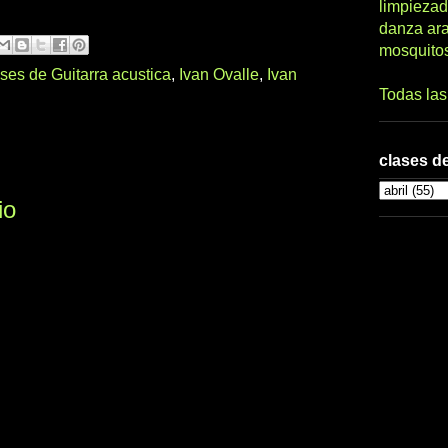
limpiezad
danza ar
mosquito
ses de Guitarra acustica
,
Ivan Ovalle
,
Ivan
Todas la
clases de
io