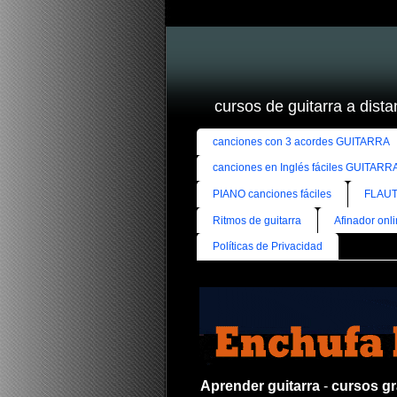
cursos de guitarra a distan
canciones con 3 acordes GUITARRA
canciones en Inglés fáciles GUITARR
PIANO canciones fáciles
FLAUT
Ritmos de guitarra
Afinador onl
Políticas de Privacidad
Aprender guitarra
-
cursos gra