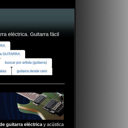
ra eléctrica. Guitarra fácil
RRA
ra GUITARRA
buscar por artista (guitarra)
alas
guitarra desde cero
de guitarra eléctrica
y acústica