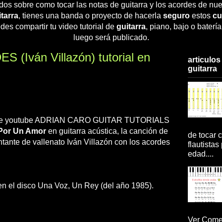
dos sobre como tocar las notas de guitarra y los acordes de nue
tarra
, tienes una banda o proyecto de hacerla
seguro
estos
cu
des compartir tu video tutorial de
guitarra
, piano, bajo o baterí
luego será publicado.
(Iván Villazón) tutorial en
articulos
guitarra
rio de youtube ADRIAN CARO GUITAR TUTORIALS
Por Un Amor
en guitarra acústica, la canción de
de tocar c
ntante de vallenato Iván Villazón con los acordes
flautistas
edad....
n el disco Una Voz, Un Rey (del año 1985).
Ver Comen