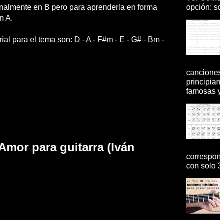
opción: so
inalmente en B pero para aprenderla en forma
n A.
ial para el tema son: D - A - F#m - E - G# - Bm -
canciones
principia
famosas y 
Amor para guitarra (Iván
correspon
con solo 3