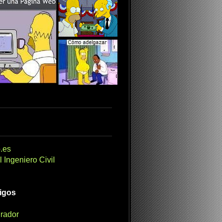
.es
 Ingeniero Civil
migos
irador