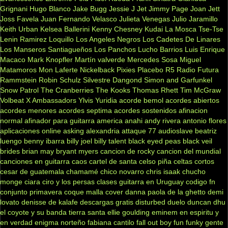
Grignani
Hugo Blanco
Jake Bugg
Jessie J
Jet
Jimmy Page
Joan Jett
Joss Favela
Juan Fernando Velasco
Julieta Venegas
Julio Jaramillo
Keith Urban
Kelsea Ballerini
Kenny Chesney
Kudai
La Mosca Tse-Tse
Lenin Ramirez
Loquillo
Los Angeles Negros
Los Cadetes De Linares
Los Manseros Santiagueños
Los Panchos
Lucho Barrios
Luis Enrique
Macaco
Mark Knopfler
Martín valverde
Mercedes Sosa
Miguel
Matamoros
Mon Laferte
Nickelback
Pixies
Placebo
R5
Radio Futura
Rammstein
Robin Schulz
Silvestre Dangond
Simon and Garfunkel
Snow Patrol
The Cranberries
The Kooks
Thomas Rhett
Tim McGraw
Volbeat
X Ambassadors
Ylvis
Yuridia
acorde bemol
acordes abiertos
acordes menores
acordes septima
acordes sostenidos
afinacion
normal
afinador para guitarra
america
anahi
andy rivera
antonio flores
aplicaciones online
asking alexandria
attaque 77
audioslave
beatriz
luengo
benny ibarra
billy joel
billy talent
black eyed peas
black veil
brides
brian may
bryant myers
cancion de rocky
cancion del mundial
canciones en guitarra
caos
cartel de santa
celso piña
celtas cortos
cesar de guatemala
chamamé
chico novarro
chris isaak
chucho
monge
ciara
ciro y los persas
clases guitarra en Uruguay
codigo fn
conjunto primavera
coque malla
cover
danna paola
de la ghetto
demi
lovato
denisse de kalafe
descargas gratis
disturbed
duelo
duncan dhu
el coyote y su banda tierra santa
ellie goulding
eminem
en espiritu y
en verdad
enigma norteño
fabiana cantilo
fall out boy
fun
funky
gente