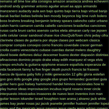
remains
all time low
alta consigna
amazon
anastacia
andrea echeverri
android
andy grammer
antonio aguilar
anuel aa
apps
armando
manzanero
audacity
aula
axn
bajo quinto
bajo tierra
bajo virtual
banjo
barak
barilari
bebes
belinda
ben moody
beyonce
big time rush
bolero
boss
brahms
breaking benjamin
britney spears
caloncho
calor urbano
calvin harris
camaron
camila cabello
canciones brasileñas
canciones
rusas
carla bruni
carlos asensio
carlos eleta almaran
carly rae jepsen
cello
celular
cesar sandoval
chase rice
chocQuibTown
chris jeday
cifra
clarinete
clases de guitarra por skype
clases por webcam
clasica
comprar
compás
consejos
corno francés
coverdale
crecer german
criolla
cuatro venezolano
cubase
cuerdas
daniel melero
daughtry
david bowie
deftones
deluz
descemer bueno
dexter
diapasón
distintas
afinaciones
dominio propio
drake
ebay
edith marquez
el vega
elvis
crespo
enchufa la guitarra
epiphone
erasure
española
esperanza de
vida
facebook
fanny lu
five finger death punch
francis lai
fraseos
fuerza de tijuana
gaby fofo y miliki
generación 12
gifts
gloria estefan
goo goo dolls
google play
google plus
grupo fernandez
guardian
guia
guitar hero
gusi
halsey
hammond
handel
himnos nacionales
how to
play
humor
ideas
improvisacion
incubus
ingrid rosario
inner circle
interpuesto
intoxicados
invasores de nuevo leon
inventos
iron man
guitar lesson
iskander
israel houghton
ivan arana
j alvarez
jack white
james bay
javier rosas
jaz jacob
jeanette
jennifer hudson
jennifer lopez
jenny and the mexicats
jesus navarro
jesus ojeda
jesús adrian romero