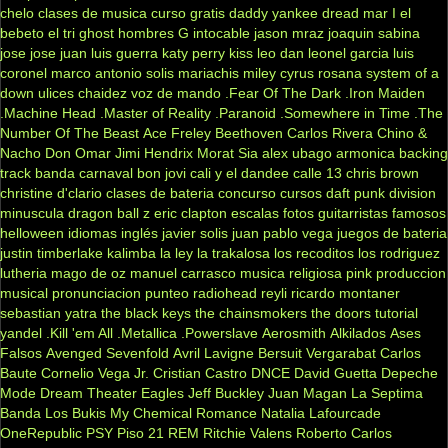
chelo
clases de musica
curso gratis
daddy yankee
dread mar I
el
bebeto
el tri
ghost
hombres G
intocable
jason mraz
joaquin sabina
jose jose
juan luis guerra
katy perry
kiss
leo dan
leonel garcia
luis
coronel
marco antonio solis
mariachis
miley cyrus
rosana
system of a
down
ulices chaidez
voz de mando
.Fear Of The Dark
.Iron Maiden
.Machine Head
.Master of Reality
.Paranoid
.Somewhere in Time
.The
Number Of The Beast
Ace Freley
Beethoven
Carlos Rivera
Chino &
Nacho
Don Omar
Jimi Hendrix
Morat
Sia
alex ubago
armonica
backing
track
banda carnaval
bon jovi
cali y el dandee
calle 13
chris brown
christine d'clario
clases de bateria
concurso
cursos
daft punk
division
minuscula
dragon ball z
eric clapton
escalas
fotos
guitarristas famosos
helloween
idiomas
inglés
javier solis
juan pablo vega
juegos de bateria
justin timberlake
kalimba
la ley
la trakalosa
los recoditos
los rodriguez
lutheria
mago de oz
manuel carrasco
musica religiosa
pink
produccion
musical
pronunciacion
punteo
radiohead
reyli
ricardo montaner
sebastian yatra
the black keys
the chainsmokers
the doors
tutorial
yandel
.Kill 'em All
.Metallica
.Powerslave
Aerosmith
Alkilados
Ases
Falsos
Avenged Sevenfold
Avril Lavigne
Bersuit Vergarabat
Carlos
Baute
Cornelio Vega Jr.
Cristian Castro
DNCE
David Guetta
Depeche
Mode
Dream Theater
Eagles
Jeff Buckley
Juan Magan
La Septima
Banda
Los Bukis
My Chemical Romance
Natalia Lafourcade
OneRepublic
PSY
Piso 21
REM
Ritchie Valens
Roberto Carlos