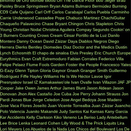
Binomio de Oro
Blondie
Blood On The Dance Floor
Bob Seger
Brad
Paisley
Bruce Springsteen
Bryan Adams
Bulmaro Bermúdez
Burning
CD9
Cafe Quijano
Carl Orff
Carlos Carabajal
Carlos Puebla
Carminho
Carrie Underwood
Cassadee Pope
Chabuco Martinez
ChachiGuitar
Chaqueño Palavecino
Chase Bryant
Chingon
Chris Stapleton
Chris
Young
Christian Nodal
Christina Aguilera
Compay Segundo
Cookin’ on
3 Burners
Counting Crows
Cream
César Portillo de la Luz
Danilo
Montero
Danny Ocean
David Záizar
Daya
Diablos Negros
Diego
Herrera
Dierks Bentley
Diomedes Diaz
Doctor and the Medics
Dustin
Lynch
Echosmith
El chapo de sinaloa
Elvis Presley
Eric Church
Europe
Eurythmics
Evan Craft
Extremoduro
Fabian Corrales
Federico Villa
Felipe Pelaez
Flume
Fools Garden
Foster the People
Francesco Yates
G-Eazy
Glenn Tipton
Gloria Gaynor
Gnash
Granger Smith
Guillermo
Rodríguez Fiffe
Hayley Williams
He Is We
Héctor Lavoe
Igor
Presnyakov
Israel IZ Kamakawiwo'ole
Ivan Ovalle
Ivan Villazon
JAF
JP
Cooper
Jake Owen
James Arthur
James Blunt
Jason Aldean
Jason
Donovan
Jhon Alex Castaño
Joe Cuba
Joe Perry
Johann Strauss
Jon
Pardi
Jonas Blue
Jorge Celedon
Jose Angel Bedoya
Jose Madero
Jose Vaca Flores
Joseíto
Juan Vicente Torrealba
Juan Záizar
Juancho
Polo Valencia
Juanito Makandé
Judy Santos
Kai
Kansas
Kany Garcia
Kar Accidents
Kelly Clarkson
Kiko Veneno
La Beriso
Lady Antebellum
Lee Brice
Lenka
Leonard Cohen
Lilly Wood & The Prick
Liquits
Lira
Lori Meyers
Los Abuelos de la Nada
Los Chicos del Boulevard
Los De