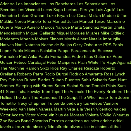
Adentro
Los Impacientes
Los Rancheros
Los Sebastianes
Los
Secretos
Los Visconti
Lucas Sugo
Luciano Pereyra
Luis Aguilé
Luis
Demetrio
Lukas Graham
Luke Bryan
Luz Casal
M clan
Maddie & Tae
Maldita Nerea
Manolo Tena
Manuel Julian
Manuel Turizo
Marcelino
Guerra
Marco Aurelio
Marcos Yaroide
Marta Sanchez
Martín Urieta
Mendelssohn
Miguel Gallardo
Miguel Morales
Mijares
Mike Oldfield
Moderatto
Moenia
Moises Simons
Morris Albert
Natalie Imbruglia
Natives
Natti Natasha
Noche de Brujas
Ozzy Osbourne
PRS
Pablo
Lopez
Pablo Milanes
Painkiller
Pappo
Paralamas do Sucesso
Parmalee
Paul Anka
Paula Fernandes
Pedro Elías Gutiérrez
Pepe
Guízar
Peteco Carabajal
Peter Manjarres
Plain White T's
Rage Against
The Machine
Ramón Sixto Ríos
Ray Charles
Rescate
Roberto
Orellana
Roberto Parra
Rocio Durcal
Rodrigo Amarante
Ross Lynch
Roy Orbison
Ruben Blades
Ruben Fuentes
Sabú
Salserin
Sam Hunt
Seether
Sleeping with Sirens
Sober
Staind
Stone Temple Pilots
Sum
41
Sumo
Tchaikovsky
Teen Tops
The Animals
The Everly Brothers
The
Hollies
The Jam
The Ramones
The Script
The Who
Tiesto
Tom Jobim
Tomatito
Tracy Chapman
Tu banda pedida y tus videos
Vampire
Weekend
Van Halen
Vanesa Martín
Vete a la Versh
Vicentico Valdés
Victor Acosta
Victor Victor
Vinícius de Moraes
Violetta
Violão
Wheatus
Zac Brown Band
Zacarias Ferreira
acordeon
acustica
adobe
adriel
favela
alex zurdo
alexis y fido
alfredo olivas
alice in chains
all that