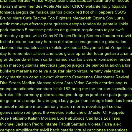
Enanitos Verdes
Prince Royce
axel
black sabbath
calamaro
el recodo
ha-ash
shawn mendes
Adele
Afinador
CNCO
elefante
fito y fitipaldis
fonseca
juegos de musica
pianos
pxndx
red hot chili peppers
5SOS
Bruno Mars
Café Tacvba
Foo Fighters
Megadeth
Ozuna
Soy Luna
arctic monkeys
efectos para guitarra
estopa
fondos de pantalla
linkin
park
maroon 5
matisse
pedales de guitarra
regulo caro
taylor swift
three days grace
wisin
Guns N' Roses
Rolling Stones
afinadores
david
bisbal
enrique bunbury
heroes del silencio
imagenes de guitarra
los
claxons
rihanna
television
ukelele
wikipedia
Chayanne
Led Zeppelin
a
day to remember
allison
anuncios gratis
aprender tocar guitarra
ariana
grande
banda el limon
carla morrison
carlos vives
el komander
fender
gian marco
guitarras electricas
juegos
juegos de pianos
la adictiva
los
bunkers
marama
no te va a gustar
piano virtual
remmy valenzuela
ricky martin
sin capo
slipknot
vicentico
Creedence Clearwater Revival
Dire Straits
Marilyn Manson
Victor Jara
Virlan Garcia
acordes
angus
young
autodidacta
aventura
blink-182
bring me the horizon
cosculluela
farruko
fifth harmony
guitarras
imagine dragons
jarabe de palo
juegos
de guitarra
la oreja de van gogh
lady gaga
leon larregui
libido
luis fonsi
manuel medrano
marc anthony
maren morris
novatos
pdf
selena
gomez
silvio rodriguez
the weeknd
violonchelo
.Master Of Puppets
José Feliciano
Kaleth Morales
Los Fabulosos Cadillacs
Los Tres
Michael Jackson
Pedro Infante
Pitbull
Santana
Violeta Parra
alex
campos
amplificador
avicii
bach
bateria virtual
canciones romanticas