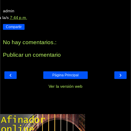
admin
a la/s
7:44 p.m.
Compartir
No hay comentarios.:
Publicar un comentario
‹
›
Página Principal
Ver la versión web