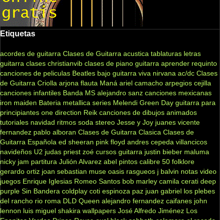
Etiquetas
acordes de guitarra
Clases de Guitarra acustica
tablaturas
letras
guitarra clases
christianvib
clases de piano
guitarra
aprender
requinto
canciones de peliculas
Beatles
bajo
guitarra viva
nirvana
ac/dc
Clases
de Guitarra Criolla
arjona
flauta
Maná
ariel camacho
arpegios
cejilla
canciones infantiles
Banda MS
alejandro sanz
canciones mexicanas
iron maiden
Bateria
metallica
series
Melendi
Green Day
guitarra para
principiantes
one direction
Reik
canciones de dibujos animados
tutoriales
navidad
ritmos
soda stereo
Jesse y Joy
juanes
vicente
fernandez
pablo alboran
Clases de Guitarra Clasica
Clases de
Guitarra Española
ed sheeran
pink floyd
andres cepeda
villancicos
navideños
U2
judas priest
zoé
cursos guitarra
justin bieber
maluma
nicky jam
partitura
Julión Alvarez
abel pintos
calibre 50
folklore
gerardo ortiz
joan sebastian
muse
oasis
rasgueos
j balvin
notas
video
juegos
Enrique Iglesias
Romeo Santos
bob marley
camila
cerati
deep
purple
Sin Bandera
coldplay
coti
espinoza paz
juan gabriel
los plebes
del rancho
rio roma
DLD
Queen
alejandro fernandez
caifanes
john
lennon
luis miguel
shakira
wallpapers
José Alfredo Jiménez
Los