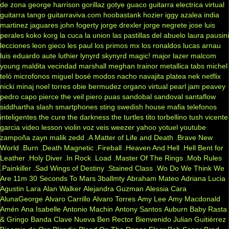
de zona
george harrison
gorillaz
gotye
guaco
guitarra electrica virtual
guitarra tango
guitarraviva.com
hoobastank
hozier
iggy azalea
india
martinez
jaguares
john fogerty
jorge drexler
jorge negrete
jose luis
perales
koko
korg
la cuca
la union
las pastillas del abuelo
laura pausini
lecciones
leon gieco
les paul
los primos mx
los ronaldos
lucas arnau
luis eduardo aute
luthier
lynyrd skynyrd
magic!
major lazer
malcom
young
maldita vecindad
marshall
meghan trainor
metallica tabs
michel
teló
microfonos
miguel bosé
modos
nacho
navajita platea
nek
netflix
nicki minaj
noel torres
obie bermudez
organo virtual
pearl jam
peavey
pedro capo
pierce the veil
piero
puas
sandobal
sandoval
santaflow
siddhartha
slash
smartphones
sting
swedish house mafia
telefonos
inteligentes
the cure
the darkness
the turtles
tito torbellino
tush
vicente
garcia
video lesson
violin
voz veis
weezer
yahoo
yotuel
youtube
zampoña
zayn malik
zedd
.A Matter of Life and Death
.Brave New
World
.Burn
.Death Magnetic
.Fireball
.Heaven And Hell
.Hell Bent for
Leather
.Holy Diver
.In Rock
.Load
.Master Of The Rings
.Mob Rules
.Painkiller
.Sad Wings of Destiny
.Stained Class
.Wo Do We Think We
Are
11m
30 Seconds To Mars
3ballmty
Abraham Mateo
Adriana Lucia
Agustin Lara
Alan Walker
Alejandra Guzman
Alessia Cara
AlunaGeorge
Alvaro Carrillo
Alvaro Torres
Amy Lee
Amy Macdonald
Amén
Ana Isabelle
Antonio Machin
Antony Santos
Auburn
Baby Rasta
& Gringo
Banda Clave Nueva
Ben Rector
Bienvenido Julian Guitiérrez