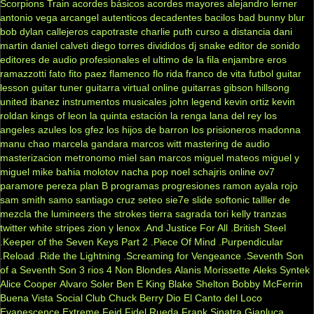
Scorpions
Train
acordes básicos
acordes mayores
alejandro lerner
antonio vega
arcangel
autenticos decadentes
bacilos
bad bunny
blur
bob dylan
callejeros
capotraste
charlie puth
curso a distancia
dani
martin
daniel calveti
diego torres
divididos
dj snake
editor de sonido
editores de audio profesionales
el ultimo de la fila
enjambre
eros
ramazzotti
fato
fito paez
flamenco
flo rida
franco de vita
futbol
guitar
lesson
guitar tuner
guitarra virtual online
guitarras gibson
hillsong
united
ibanez
instrumentos musicales
john legend
kevin ortiz
kevin
roldan
kings of leon
la quinta estación
la renga
lana del rey
los
angeles azules
los gfez
los hijos de barron
los prisioneros
madonna
manu chao
marcela gandara
marcos witt
mastering de audio
masterizacion
metronomo
miel san marcos
miguel mateos
miguel y
miguel
mike bahia
molotov
nacha pop
noel schajris
online
ov7
paramore
pereza
plan B
programas
progresiones
ramon ayala
rojo
sam smith
samo
santiago cruz
seteo
sie7e
slide
softonic
talller de
mezcla
the lumineers
the strokes
tierra sagrada
tori kelly
tranzas
twitter
white stripes
zion y lenox
.And Justice For All
.British Steel
.Keeper of the Seven Keys Part 2
.Piece Of Mind
.Purpendicular
.Reload
.Ride the Lightning
.Screaming for Vengeance
.Seventh Son
of a Seventh Son
3 rios
4 Non Blondes
Alanis Morissette
Aleks Syntek
Alice Cooper
Alvaro Soler
Ben E King
Blake Shelton
Bobby McFerrin
Buena Vista Social Club
Chuck Berry
Dio
El Canto del Loco
Evanescence
Extreme
Feid
Fidel Rueda
Frank Sinatra
Gianluca