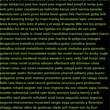
jorge santacruz
jose luis reyes
jose miguel diez
jowell & randy
juan
solo
juhn
julian casablancas
kalinchita
kanye west
kaoma
karaoke
karatula
ken-y
kent jones
kesha
kevin gates
kirk Hammett guitar
kirk
esp
kk downing
kungs
ky-mani marley
lacuerdanet
lapiz conciente
leiva
lemmy
leño
licks
lil silvio y el vega
lil wayne
little mix
los amigos
invisibles
los de la nazza
los kjarkas
los originales de san juan
macklemore
made in china
malú
mandolina
marchas nupciales
marco
di mauro
marcos brunet
maria jose
martina la peligrosa
masajes
terapeuticos
metallica chords
metallica guitar
metallica lesson
metallica tutorial
metalófono
metodo suzuki
metodos para aprender
guitarra
midi
miró
mocedades
mojito lite
motel
mozart
mr probz
mujer
bonita
musica medieval
musica western
n sync
nelly
niall horan
nick
jonas
nokia
noriel
ocarina
odisseo
offenbach
old dominion
olivia
o'brien
omar ruiz
omen
otamatone
palito ortega
palm mute
pantera
passenger
pedro fernandez
pentatonix
pharrell williams
pipe bueno
poligamia
porta
post malone
presentes
quena
quiet riot
rafaga
rascal
flatts
rata blanca
ravel
record guinness
recursos para profesores
regalos
richard wagner
rick ross
ringtone
rita ora
roberto tapia
rombai
roxette
rudimental
rumba
ryan lewis
samson
sasha benny y erik
saxofón
saúl alarcón
schubert
scott travis
segunda mano
seguros
seguros instrumentos musicales
sergio vega
servando y florentino
shaggy
silabas
sitios de guitarras
slade
sofi mayen
son by four