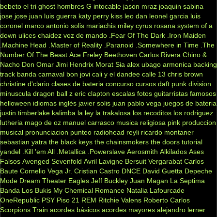
bebeto
el tri
ghost
hombres G
intocable
jason mraz
joaquin sabina
jose jose
juan luis guerra
katy perry
kiss
leo dan
leonel garcia
luis
coronel
marco antonio solis
mariachis
miley cyrus
rosana
system of a
down
ulices chaidez
voz de mando
.Fear Of The Dark
.Iron Maiden
.Machine Head
.Master of Reality
.Paranoid
.Somewhere in Time
.The
Number Of The Beast
Ace Freley
Beethoven
Carlos Rivera
Chino &
Nacho
Don Omar
Jimi Hendrix
Morat
Sia
alex ubago
armonica
backing
track
banda carnaval
bon jovi
cali y el dandee
calle 13
chris brown
christine d'clario
clases de bateria
concurso
cursos
daft punk
division
minuscula
dragon ball z
eric clapton
escalas
fotos
guitarristas famosos
helloween
idiomas
inglés
javier solis
juan pablo vega
juegos de bateria
justin timberlake
kalimba
la ley
la trakalosa
los recoditos
los rodriguez
lutheria
mago de oz
manuel carrasco
musica religiosa
pink
produccion
musical
pronunciacion
punteo
radiohead
reyli
ricardo montaner
sebastian yatra
the black keys
the chainsmokers
the doors
tutorial
yandel
.Kill 'em All
.Metallica
.Powerslave
Aerosmith
Alkilados
Ases
Falsos
Avenged Sevenfold
Avril Lavigne
Bersuit Vergarabat
Carlos
Baute
Cornelio Vega Jr.
Cristian Castro
DNCE
David Guetta
Depeche
Mode
Dream Theater
Eagles
Jeff Buckley
Juan Magan
La Septima
Banda
Los Bukis
My Chemical Romance
Natalia Lafourcade
OneRepublic
PSY
Piso 21
REM
Ritchie Valens
Roberto Carlos
Scorpions
Train
acordes básicos
acordes mayores
alejandro lerner