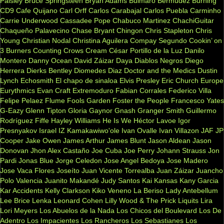
Paisley
Bruce Springsteen
Bryan Adams
Bulmaro Bermúdez
Burning
CD9
Cafe Quijano
Carl Orff
Carlos Carabajal
Carlos Puebla
Carminho
Carrie Underwood
Cassadee Pope
Chabuco Martinez
ChachiGuitar
Chaqueño Palavecino
Chase Bryant
Chingon
Chris Stapleton
Chris
Young
Christian Nodal
Christina Aguilera
Compay Segundo
Cookin’ on
3 Burners
Counting Crows
Cream
César Portillo de la Luz
Danilo
Montero
Danny Ocean
David Záizar
Daya
Diablos Negros
Diego
Herrera
Dierks Bentley
Diomedes Diaz
Doctor and the Medics
Dustin
Lynch
Echosmith
El chapo de sinaloa
Elvis Presley
Eric Church
Europe
Eurythmics
Evan Craft
Extremoduro
Fabian Corrales
Federico Villa
Felipe Pelaez
Flume
Fools Garden
Foster the People
Francesco Yates
G-Eazy
Glenn Tipton
Gloria Gaynor
Gnash
Granger Smith
Guillermo
Rodríguez Fiffe
Hayley Williams
He Is We
Héctor Lavoe
Igor
Presnyakov
Israel IZ Kamakawiwo'ole
Ivan Ovalle
Ivan Villazon
JAF
JP
Cooper
Jake Owen
James Arthur
James Blunt
Jason Aldean
Jason
Donovan
Jhon Alex Castaño
Joe Cuba
Joe Perry
Johann Strauss
Jon
Pardi
Jonas Blue
Jorge Celedon
Jose Angel Bedoya
Jose Madero
Jose Vaca Flores
Joseíto
Juan Vicente Torrealba
Juan Záizar
Juancho
Polo Valencia
Juanito Makandé
Judy Santos
Kai
Kansas
Kany Garcia
Kar Accidents
Kelly Clarkson
Kiko Veneno
La Beriso
Lady Antebellum
Lee Brice
Lenka
Leonard Cohen
Lilly Wood & The Prick
Liquits
Lira
Lori Meyers
Los Abuelos de la Nada
Los Chicos del Boulevard
Los De
Adentro
Los Impacientes
Los Rancheros
Los Sebastianes
Los