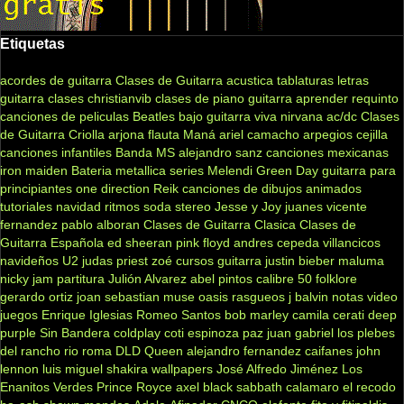
Etiquetas
acordes de guitarra
Clases de Guitarra acustica
tablaturas
letras
guitarra clases
christianvib
clases de piano
guitarra
aprender
requinto
canciones de peliculas
Beatles
bajo
guitarra viva
nirvana
ac/dc
Clases
de Guitarra Criolla
arjona
flauta
Maná
ariel camacho
arpegios
cejilla
canciones infantiles
Banda MS
alejandro sanz
canciones mexicanas
iron maiden
Bateria
metallica
series
Melendi
Green Day
guitarra para
principiantes
one direction
Reik
canciones de dibujos animados
tutoriales
navidad
ritmos
soda stereo
Jesse y Joy
juanes
vicente
fernandez
pablo alboran
Clases de Guitarra Clasica
Clases de
Guitarra Española
ed sheeran
pink floyd
andres cepeda
villancicos
navideños
U2
judas priest
zoé
cursos guitarra
justin bieber
maluma
nicky jam
partitura
Julión Alvarez
abel pintos
calibre 50
folklore
gerardo ortiz
joan sebastian
muse
oasis
rasgueos
j balvin
notas
video
juegos
Enrique Iglesias
Romeo Santos
bob marley
camila
cerati
deep
purple
Sin Bandera
coldplay
coti
espinoza paz
juan gabriel
los plebes
del rancho
rio roma
DLD
Queen
alejandro fernandez
caifanes
john
lennon
luis miguel
shakira
wallpapers
José Alfredo Jiménez
Los
Enanitos Verdes
Prince Royce
axel
black sabbath
calamaro
el recodo