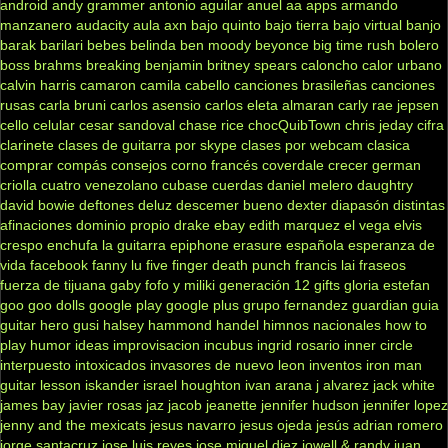
android
andy grammer
antonio aguilar
anuel aa
apps
armando
manzanero
audacity
aula
axn
bajo quinto
bajo tierra
bajo virtual
banjo
barak
barilari
bebes
belinda
ben moody
beyonce
big time rush
bolero
boss
brahms
breaking benjamin
britney spears
caloncho
calor urbano
calvin harris
camaron
camila cabello
canciones brasileñas
canciones
rusas
carla bruni
carlos asensio
carlos eleta almaran
carly rae jepsen
cello
celular
cesar sandoval
chase rice
chocQuibTown
chris jeday
cifra
clarinete
clases de guitarra por skype
clases por webcam
clasica
comprar
compás
consejos
corno francés
coverdale
crecer german
criolla
cuatro venezolano
cubase
cuerdas
daniel melero
daughtry
david bowie
deftones
deluz
descemer bueno
dexter
diapasón
distintas
afinaciones
dominio propio
drake
ebay
edith marquez
el vega
elvis
crespo
enchufa la guitarra
epiphone
erasure
española
esperanza de
vida
facebook
fanny lu
five finger death punch
francis lai
fraseos
fuerza de tijuana
gaby fofo y miliki
generación 12
gifts
gloria estefan
goo goo dolls
google play
google plus
grupo fernandez
guardian
guia
guitar hero
gusi
halsey
hammond
handel
himnos nacionales
how to
play
humor
ideas
improvisacion
incubus
ingrid rosario
inner circle
interpuesto
intoxicados
invasores de nuevo leon
inventos
iron man
guitar lesson
iskander
israel houghton
ivan arana
j alvarez
jack white
james bay
javier rosas
jaz jacob
jeanette
jennifer hudson
jennifer lopez
jenny and the mexicats
jesus navarro
jesus ojeda
jesús adrian romero
jorge santacruz
jose luis reyes
jose miguel diez
jowell & randy
juan