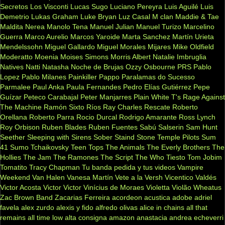
Secretos
Los Visconti
Lucas Sugo
Luciano Pereyra
Luis Aguilé
Luis
Demetrio
Lukas Graham
Luke Bryan
Luz Casal
M clan
Maddie & Tae
Maldita Nerea
Manolo Tena
Manuel Julian
Manuel Turizo
Marcelino
Guerra
Marco Aurelio
Marcos Yaroide
Marta Sanchez
Martín Urieta
Mendelssohn
Miguel Gallardo
Miguel Morales
Mijares
Mike Oldfield
Moderatto
Moenia
Moises Simons
Morris Albert
Natalie Imbruglia
Natives
Natti Natasha
Noche de Brujas
Ozzy Osbourne
PRS
Pablo
Lopez
Pablo Milanes
Painkiller
Pappo
Paralamas do Sucesso
Parmalee
Paul Anka
Paula Fernandes
Pedro Elías Gutiérrez
Pepe
Guízar
Peteco Carabajal
Peter Manjarres
Plain White T's
Rage Against
The Machine
Ramón Sixto Ríos
Ray Charles
Rescate
Roberto
Orellana
Roberto Parra
Rocio Durcal
Rodrigo Amarante
Ross Lynch
Roy Orbison
Ruben Blades
Ruben Fuentes
Sabú
Salserin
Sam Hunt
Seether
Sleeping with Sirens
Sober
Staind
Stone Temple Pilots
Sum
41
Sumo
Tchaikovsky
Teen Tops
The Animals
The Everly Brothers
The
Hollies
The Jam
The Ramones
The Script
The Who
Tiesto
Tom Jobim
Tomatito
Tracy Chapman
Tu banda pedida y tus videos
Vampire
Weekend
Van Halen
Vanesa Martín
Vete a la Versh
Vicentico Valdés
Victor Acosta
Victor Victor
Vinícius de Moraes
Violetta
Violão
Wheatus
Zac Brown Band
Zacarias Ferreira
acordeon
acustica
adobe
adriel
favela
alex zurdo
alexis y fido
alfredo olivas
alice in chains
all that
remains
all time low
alta consigna
amazon
anastacia
andrea echeverri