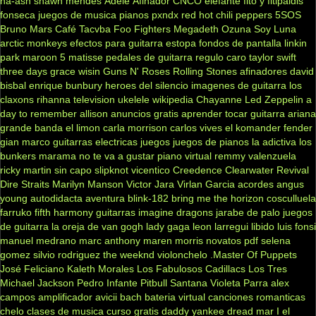
ha-ash
shawn mendes
Adele
Afinador
CNCO
elefante
fito y fitipaldis
fonseca
juegos de musica
pianos
pxndx
red hot chili peppers
5SOS
Bruno Mars
Café Tacvba
Foo Fighters
Megadeth
Ozuna
Soy Luna
arctic monkeys
efectos para guitarra
estopa
fondos de pantalla
linkin
park
maroon 5
matisse
pedales de guitarra
regulo caro
taylor swift
three days grace
wisin
Guns N' Roses
Rolling Stones
afinadores
david
bisbal
enrique bunbury
heroes del silencio
imagenes de guitarra
los
claxons
rihanna
television
ukelele
wikipedia
Chayanne
Led Zeppelin
a
day to remember
allison
anuncios gratis
aprender tocar guitarra
ariana
grande
banda el limon
carla morrison
carlos vives
el komander
fender
gian marco
guitarras electricas
juegos
juegos de pianos
la adictiva
los
bunkers
marama
no te va a gustar
piano virtual
remmy valenzuela
ricky martin
sin capo
slipknot
vicentico
Creedence Clearwater Revival
Dire Straits
Marilyn Manson
Victor Jara
Virlan Garcia
acordes
angus
young
autodidacta
aventura
blink-182
bring me the horizon
cosculluela
farruko
fifth harmony
guitarras
imagine dragons
jarabe de palo
juegos
de guitarra
la oreja de van gogh
lady gaga
leon larregui
libido
luis fonsi
manuel medrano
marc anthony
maren morris
novatos
pdf
selena
gomez
silvio rodriguez
the weeknd
violonchelo
.Master Of Puppets
José Feliciano
Kaleth Morales
Los Fabulosos Cadillacs
Los Tres
Michael Jackson
Pedro Infante
Pitbull
Santana
Violeta Parra
alex
campos
amplificador
avicii
bach
bateria virtual
canciones romanticas
chelo
clases de musica
curso gratis
daddy yankee
dread mar I
el