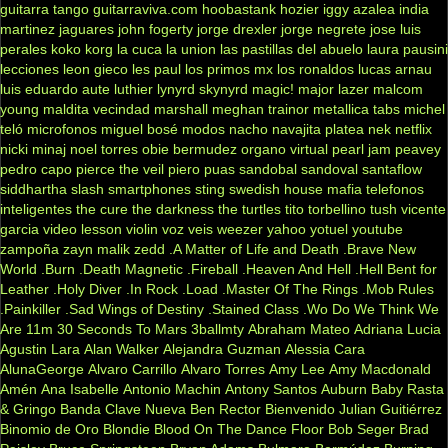
guitarra tango
guitarraviva.com
hoobastank
hozier
iggy azalea
india
martinez
jaguares
john fogerty
jorge drexler
jorge negrete
jose luis
perales
koko
korg
la cuca
la union
las pastillas del abuelo
laura pausini
lecciones
leon gieco
les paul
los primos mx
los ronaldos
lucas arnau
luis eduardo aute
luthier
lynyrd skynyrd
magic!
major lazer
malcom
young
maldita vecindad
marshall
meghan trainor
metallica tabs
michel
teló
microfonos
miguel bosé
modos
nacho
navajita platea
nek
netflix
nicki minaj
noel torres
obie bermudez
organo virtual
pearl jam
peavey
pedro capo
pierce the veil
piero
puas
sandobal
sandoval
santaflow
siddhartha
slash
smartphones
sting
swedish house mafia
telefonos
inteligentes
the cure
the darkness
the turtles
tito torbellino
tush
vicente
garcia
video lesson
violin
voz veis
weezer
yahoo
yotuel
youtube
zampoña
zayn malik
zedd
.A Matter of Life and Death
.Brave New
World
.Burn
.Death Magnetic
.Fireball
.Heaven And Hell
.Hell Bent for
Leather
.Holy Diver
.In Rock
.Load
.Master Of The Rings
.Mob Rules
.Painkiller
.Sad Wings of Destiny
.Stained Class
.Wo Do We Think We
Are
11m
30 Seconds To Mars
3ballmty
Abraham Mateo
Adriana Lucia
Agustin Lara
Alan Walker
Alejandra Guzman
Alessia Cara
AlunaGeorge
Alvaro Carrillo
Alvaro Torres
Amy Lee
Amy Macdonald
Amén
Ana Isabelle
Antonio Machin
Antony Santos
Auburn
Baby Rasta
& Gringo
Banda Clave Nueva
Ben Rector
Bienvenido Julian Guitiérrez
Binomio de Oro
Blondie
Blood On The Dance Floor
Bob Seger
Brad