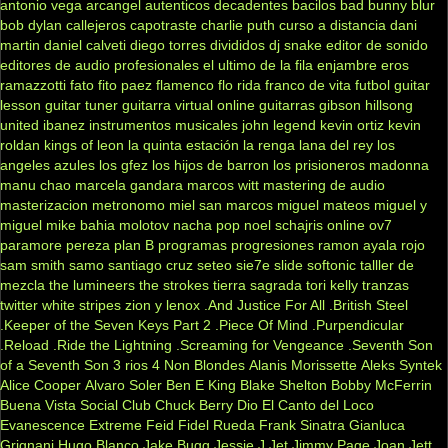
antonio vega
arcangel
autenticos decadentes
bacilos
bad bunny
blur
bob dylan
callejeros
capotraste
charlie puth
curso a distancia
dani
martin
daniel calveti
diego torres
divididos
dj snake
editor de sonido
editores de audio profesionales
el ultimo de la fila
enjambre
eros
ramazzotti
fato
fito paez
flamenco
flo rida
franco de vita
futbol
guitar
lesson
guitar tuner
guitarra virtual online
guitarras gibson
hillsong
united
ibanez
instrumentos musicales
john legend
kevin ortiz
kevin
roldan
kings of leon
la quinta estación
la renga
lana del rey
los
angeles azules
los gfez
los hijos de barron
los prisioneros
madonna
manu chao
marcela gandara
marcos witt
mastering de audio
masterizacion
metronomo
miel san marcos
miguel mateos
miguel y
miguel
mike bahia
molotov
nacha pop
noel schajris
online
ov7
paramore
pereza
plan B
programas
progresiones
ramon ayala
rojo
sam smith
samo
santiago cruz
seteo
sie7e
slide
softonic
talller de
mezcla
the lumineers
the strokes
tierra sagrada
tori kelly
tranzas
twitter
white stripes
zion y lenox
.And Justice For All
.British Steel
.Keeper of the Seven Keys Part 2
.Piece Of Mind
.Purpendicular
.Reload
.Ride the Lightning
.Screaming for Vengeance
.Seventh Son
of a Seventh Son
3 rios
4 Non Blondes
Alanis Morissette
Aleks Syntek
Alice Cooper
Alvaro Soler
Ben E King
Blake Shelton
Bobby McFerrin
Buena Vista Social Club
Chuck Berry
Dio
El Canto del Loco
Evanescence
Extreme
Feid
Fidel Rueda
Frank Sinatra
Gianluca
Grignani
Hugo Blanco
Jake Bugg
Jessie J
Jet
Jimmy Page
Joan Jett