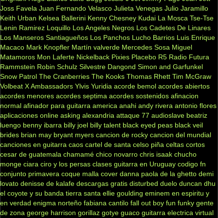
Joss Favela
Juan Fernando Velasco
Julieta Venegas
Julio Jaramillo
Keith Urban
Kelsea Ballerini
Kenny Chesney
Kudai
La Mosca Tse-Tse
Lenin Ramirez
Loquillo
Los Angeles Negros
Los Cadetes De Linares
Los Manseros Santiagueños
Los Panchos
Lucho Barrios
Luis Enrique
Macaco
Mark Knopfler
Martín valverde
Mercedes Sosa
Miguel
Matamoros
Mon Laferte
Nickelback
Pixies
Placebo
R5
Radio Futura
Rammstein
Robin Schulz
Silvestre Dangond
Simon and Garfunkel
Snow Patrol
The Cranberries
The Kooks
Thomas Rhett
Tim McGraw
Volbeat
X Ambassadors
Ylvis
Yuridia
acorde bemol
acordes abiertos
acordes menores
acordes septima
acordes sostenidos
afinacion
normal
afinador para guitarra
america
anahi
andy rivera
antonio flores
aplicaciones online
asking alexandria
attaque 77
audioslave
beatriz
luengo
benny ibarra
billy joel
billy talent
black eyed peas
black veil
brides
brian may
bryant myers
cancion de rocky
cancion del mundial
canciones en guitarra
caos
cartel de santa
celso piña
celtas cortos
cesar de guatemala
chamamé
chico novarro
chris isaak
chucho
monge
ciara
ciro y los persas
clases guitarra en Uruguay
codigo fn
conjunto primavera
coque malla
cover
danna paola
de la ghetto
demi
lovato
denisse de kalafe
descargas gratis
disturbed
duelo
duncan dhu
el coyote y su banda tierra santa
ellie goulding
eminem
en espiritu y
en verdad
enigma norteño
fabiana cantilo
fall out boy
fun
funky
gente
de zona
george harrison
gorillaz
gotye
guaco
guitarra electrica virtual