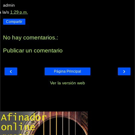
admin
a la/s
1:29 p.m.
Compartir
No hay comentarios.:
Publicar un comentario
‹
›
Página Principal
Ver la versión web