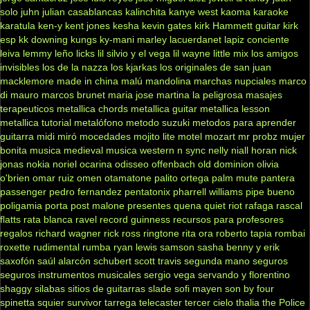
solo
juhn
julian casablancas
kalinchita
kanye west
kaoma
karaoke
karatula
ken-y
kent jones
kesha
kevin gates
kirk Hammett guitar
kirk
esp
kk downing
kungs
ky-mani marley
lacuerdanet
lapiz conciente
leiva
lemmy
leño
licks
lil silvio y el vega
lil wayne
little mix
los amigos
invisibles
los de la nazza
los kjarkas
los originales de san juan
macklemore
made in china
malú
mandolina
marchas nupciales
marco
di mauro
marcos brunet
maria jose
martina la peligrosa
masajes
terapeuticos
metallica chords
metallica guitar
metallica lesson
metallica tutorial
metalófono
metodo suzuki
metodos para aprender
guitarra
midi
miró
mocedades
mojito lite
motel
mozart
mr probz
mujer
bonita
musica medieval
musica western
n sync
nelly
niall horan
nick
jonas
nokia
noriel
ocarina
odisseo
offenbach
old dominion
olivia
o'brien
omar ruiz
omen
otamatone
palito ortega
palm mute
pantera
passenger
pedro fernandez
pentatonix
pharrell williams
pipe bueno
poligamia
porta
post malone
presentes
quena
quiet riot
rafaga
rascal
flatts
rata blanca
ravel
record guinness
recursos para profesores
regalos
richard wagner
rick ross
ringtone
rita ora
roberto tapia
rombai
roxette
rudimental
rumba
ryan lewis
samson
sasha benny y erik
saxofón
saúl alarcón
schubert
scott travis
segunda mano
seguros
seguros instrumentos musicales
sergio vega
servando y florentino
shaggy
silabas
sitios de guitarras
slade
sofi mayen
son by four
spinetta
squier
survivor
tarrega
telecaster
tercer cielo
thalia
the Police