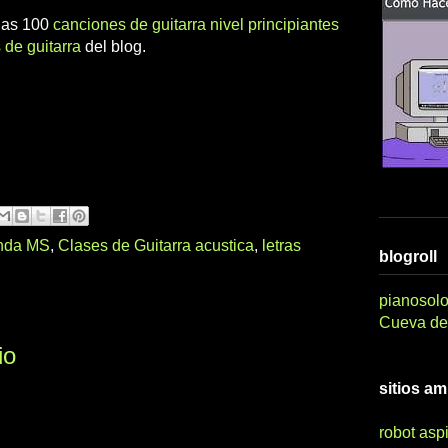
 las 100
canciones de guitarra nivel principiantes
 de guitarra
del blog.
nda MS
,
Clases de Guitarra acustica
,
letras
blogroll
pianosolo
Cueva del
io
sitios a
robot asp