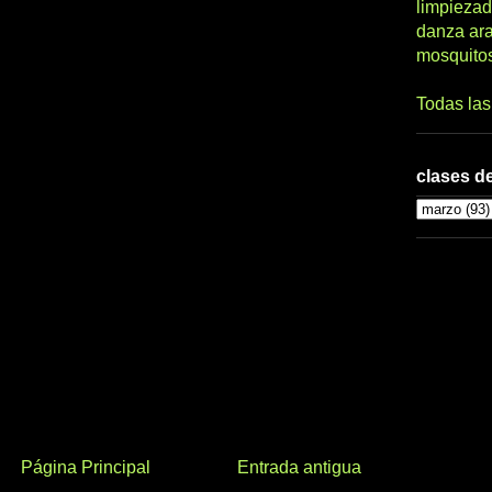
limpiezad
danza ar
mosquito
Todas la
clases de
Página Principal
Entrada antigua