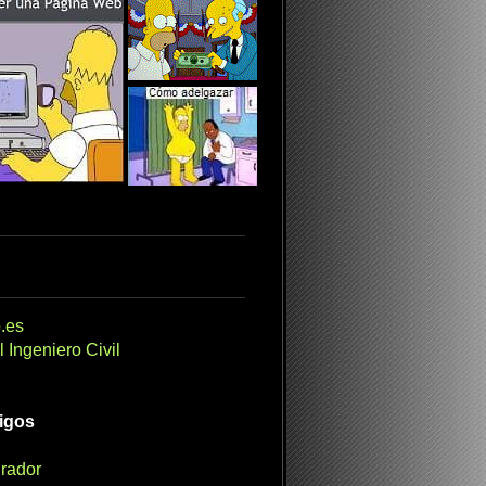
.es
 Ingeniero Civil
migos
irador