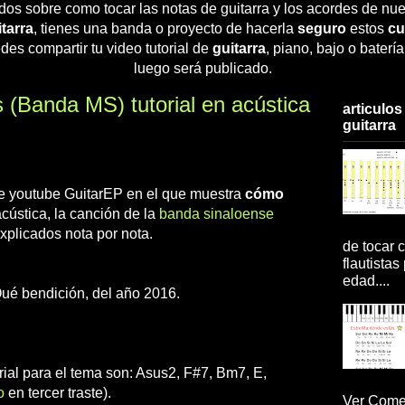
dos sobre como tocar las notas de guitarra y los acordes de nue
tarra
, tienes una banda o proyecto de hacerla
seguro
estos
cu
des compartir tu video tutorial de
guitarra
, piano, bajo o baterí
luego será publicado.
(Banda MS) tutorial en acústica
articulos
guitarra
 de youtube GuitarEP en el que muestra
cómo
acústica, la canción de la
banda sinaloense
xplicados nota por nota.
de tocar c
flautistas
edad....
Qué bendición, del año 2016.
rial para el tema son: Asus2, F#7, Bm7, E,
o
en tercer traste).
Ver Comen