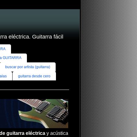
ra eléctrica. Guitarra fácil
RRA
ra GUITARRA
buscar por artista (guitarra)
alas
guitarra desde cero
de guitarra eléctrica
y acústica