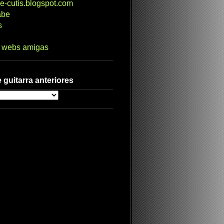
e-cutis.blogspot.com
abe
s
s webs amigas
 guitarra anteriores