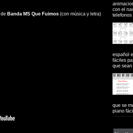
animacion
con el na
a de
Banda MS
Que Fuimos
(con música y letra)
telefonos 
español 
fáciles pa
que sean 
que se mu
piano fácil