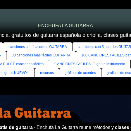
ENCHUFA LA GUITARRA
cia, gratuitos de guitarra española o criolla, clases guitar
canciones con 4 acordes GUITARRA
canciones con 5 acordes GUITA
A
30 canciones más fáciles GUITARRA
100 CANCIONES FACILES pa
A DULCE canciones fáciles
CANCIONES FACILES: Elige un instrumento
ine gratis NUEVO!!!
recursos
gráficos de acordes
graficos de esc
tis de guitarra
- Enchufa La Guitarra reune métodos y
clases 