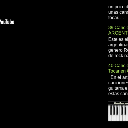
un poco d
unas canc
tocar. ...
39 Cancio
ARGENT
Este es e
argentina
genero R
de rock na
40 Cancio
Tocar en 
En el art
canciones
guitarra e
estas can