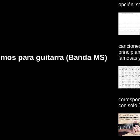
opción: so
canciones
principia
mos para guitarra (Banda MS)
famosas y 
correspon
con solo 3