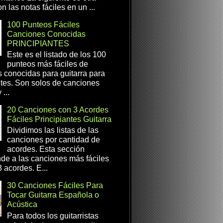
n las notas fáciles en un ...
100 Punteos Fáciles
Canciones Conocidas
PRINCIPIANTES
Este es el listado de los 100
punteos más fáciles de
 conocidas para guitarra para
ntes. Son solos de canciones
...
20 Canciones con 3 Acordes
Fáciles Principiantes Guitarra
Dividimos las listas de las
canciones por cantidad de
acordes. Esta sección
de a las canciones más fáciles
 acordes. E...
30 Canciones Fáciles Para
Tocar Guitarra Española o
Acústica
Para todos los guitarristas