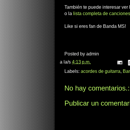
También te puede interesar ver
o la
lista completa de canciones
Like si eres fan de Banda MS!
Posted by
admin
a la/s
4:13 p.m.
Labels:
acordes de guitarra
,
Ba
No hay comentarios.:
Publicar un comentar