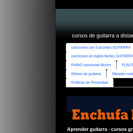
cursos de guitarra a distan
canciones con 3 acordes GUITARRA
canciones en Inglés fáciles GUITARR
PIANO canciones fáciles
FLAUT
Ritmos de guitarra
Afinador onl
Políticas de Privacidad
Aprender guitarra
-
cursos gra