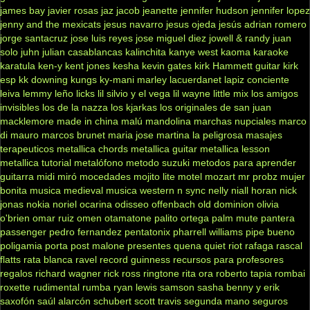
james bay
javier rosas
jaz jacob
jeanette
jennifer hudson
jennifer lopez
jenny and the mexicats
jesus navarro
jesus ojeda
jesús adrian romero
jorge santacruz
jose luis reyes
jose miguel diez
jowell & randy
juan
solo
juhn
julian casablancas
kalinchita
kanye west
kaoma
karaoke
karatula
ken-y
kent jones
kesha
kevin gates
kirk Hammett guitar
kirk
esp
kk downing
kungs
ky-mani marley
lacuerdanet
lapiz conciente
leiva
lemmy
leño
licks
lil silvio y el vega
lil wayne
little mix
los amigos
invisibles
los de la nazza
los kjarkas
los originales de san juan
macklemore
made in china
malú
mandolina
marchas nupciales
marco
di mauro
marcos brunet
maria jose
martina la peligrosa
masajes
terapeuticos
metallica chords
metallica guitar
metallica lesson
metallica tutorial
metalófono
metodo suzuki
metodos para aprender
guitarra
midi
miró
mocedades
mojito lite
motel
mozart
mr probz
mujer
bonita
musica medieval
musica western
n sync
nelly
niall horan
nick
jonas
nokia
noriel
ocarina
odisseo
offenbach
old dominion
olivia
o'brien
omar ruiz
omen
otamatone
palito ortega
palm mute
pantera
passenger
pedro fernandez
pentatonix
pharrell williams
pipe bueno
poligamia
porta
post malone
presentes
quena
quiet riot
rafaga
rascal
flatts
rata blanca
ravel
record guinness
recursos para profesores
regalos
richard wagner
rick ross
ringtone
rita ora
roberto tapia
rombai
roxette
rudimental
rumba
ryan lewis
samson
sasha benny y erik
saxofón
saúl alarcón
schubert
scott travis
segunda mano
seguros