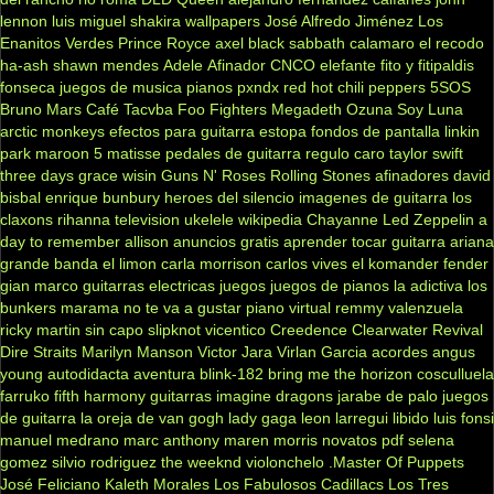
lennon
luis miguel
shakira
wallpapers
José Alfredo Jiménez
Los
Enanitos Verdes
Prince Royce
axel
black sabbath
calamaro
el recodo
ha-ash
shawn mendes
Adele
Afinador
CNCO
elefante
fito y fitipaldis
fonseca
juegos de musica
pianos
pxndx
red hot chili peppers
5SOS
Bruno Mars
Café Tacvba
Foo Fighters
Megadeth
Ozuna
Soy Luna
arctic monkeys
efectos para guitarra
estopa
fondos de pantalla
linkin
park
maroon 5
matisse
pedales de guitarra
regulo caro
taylor swift
three days grace
wisin
Guns N' Roses
Rolling Stones
afinadores
david
bisbal
enrique bunbury
heroes del silencio
imagenes de guitarra
los
claxons
rihanna
television
ukelele
wikipedia
Chayanne
Led Zeppelin
a
day to remember
allison
anuncios gratis
aprender tocar guitarra
ariana
grande
banda el limon
carla morrison
carlos vives
el komander
fender
gian marco
guitarras electricas
juegos
juegos de pianos
la adictiva
los
bunkers
marama
no te va a gustar
piano virtual
remmy valenzuela
ricky martin
sin capo
slipknot
vicentico
Creedence Clearwater Revival
Dire Straits
Marilyn Manson
Victor Jara
Virlan Garcia
acordes
angus
young
autodidacta
aventura
blink-182
bring me the horizon
cosculluela
farruko
fifth harmony
guitarras
imagine dragons
jarabe de palo
juegos
de guitarra
la oreja de van gogh
lady gaga
leon larregui
libido
luis fonsi
manuel medrano
marc anthony
maren morris
novatos
pdf
selena
gomez
silvio rodriguez
the weeknd
violonchelo
.Master Of Puppets
José Feliciano
Kaleth Morales
Los Fabulosos Cadillacs
Los Tres