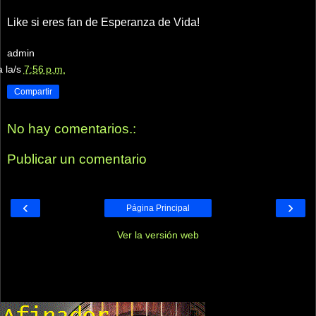
Like si eres fan de Esperanza de Vida!
admin
a la/s
7:56 p.m.
Compartir
No hay comentarios.:
Publicar un comentario
‹
›
Página Principal
Ver la versión web