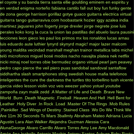
el coyote y su banda tierra santa
ellie goulding
eminem
en espiritu y
en verdad
enigma norteño
fabiana cantilo
fall out boy
fun
funky
gente
de zona
george harrison
gorillaz
gotye
guaco
guitarra electrica virtual
guitarra tango
guitarraviva.com
hoobastank
hozier
iggy azalea
india
martinez
jaguares
john fogerty
jorge drexler
jorge negrete
jose luis
perales
koko
korg
la cuca
la union
las pastillas del abuelo
laura pausini
lecciones
leon gieco
les paul
los primos mx
los ronaldos
lucas arnau
luis eduardo aute
luthier
lynyrd skynyrd
magic!
major lazer
malcom
young
maldita vecindad
marshall
meghan trainor
metallica tabs
michel
teló
microfonos
miguel bosé
modos
nacho
navajita platea
nek
netflix
nicki minaj
noel torres
obie bermudez
organo virtual
pearl jam
peavey
pedro capo
pierce the veil
piero
puas
sandobal
sandoval
santaflow
siddhartha
slash
smartphones
sting
swedish house mafia
telefonos
inteligentes
the cure
the darkness
the turtles
tito torbellino
tush
vicente
garcia
video lesson
violin
voz veis
weezer
yahoo
yotuel
youtube
zampoña
zayn malik
zedd
.A Matter of Life and Death
.Brave New
World
.Burn
.Death Magnetic
.Fireball
.Heaven And Hell
.Hell Bent for
Leather
.Holy Diver
.In Rock
.Load
.Master Of The Rings
.Mob Rules
.Painkiller
.Sad Wings of Destiny
.Stained Class
.Wo Do We Think We
Are
11m
30 Seconds To Mars
3ballmty
Abraham Mateo
Adriana Lucia
Agustin Lara
Alan Walker
Alejandra Guzman
Alessia Cara
AlunaGeorge
Alvaro Carrillo
Alvaro Torres
Amy Lee
Amy Macdonald
Amén
Ana Isabelle
Antonio Machin
Antony Santos
Auburn
Baby Rasta