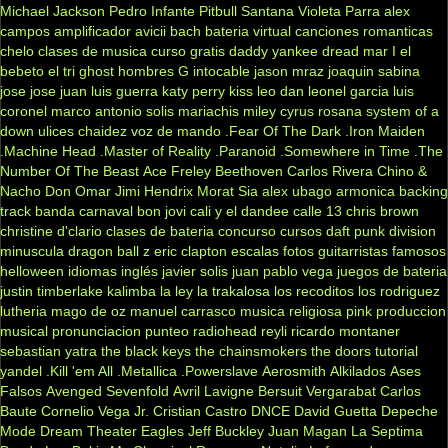
Michael Jackson
Pedro Infante
Pitbull
Santana
Violeta Parra
alex
campos
amplificador
avicii
bach
bateria virtual
canciones romanticas
chelo
clases de musica
curso gratis
daddy yankee
dread mar I
el
bebeto
el tri
ghost
hombres G
intocable
jason mraz
joaquin sabina
jose jose
juan luis guerra
katy perry
kiss
leo dan
leonel garcia
luis
coronel
marco antonio solis
mariachis
miley cyrus
rosana
system of a
down
ulices chaidez
voz de mando
.Fear Of The Dark
.Iron Maiden
.Machine Head
.Master of Reality
.Paranoid
.Somewhere in Time
.The
Number Of The Beast
Ace Freley
Beethoven
Carlos Rivera
Chino &
Nacho
Don Omar
Jimi Hendrix
Morat
Sia
alex ubago
armonica
backing
track
banda carnaval
bon jovi
cali y el dandee
calle 13
chris brown
christine d'clario
clases de bateria
concurso
cursos
daft punk
division
minuscula
dragon ball z
eric clapton
escalas
fotos
guitarristas famosos
helloween
idiomas
inglés
javier solis
juan pablo vega
juegos de bateria
justin timberlake
kalimba
la ley
la trakalosa
los recoditos
los rodriguez
lutheria
mago de oz
manuel carrasco
musica religiosa
pink
produccion
musical
pronunciacion
punteo
radiohead
reyli
ricardo montaner
sebastian yatra
the black keys
the chainsmokers
the doors
tutorial
yandel
.Kill 'em All
.Metallica
.Powerslave
Aerosmith
Alkilados
Ases
Falsos
Avenged Sevenfold
Avril Lavigne
Bersuit Vergarabat
Carlos
Baute
Cornelio Vega Jr.
Cristian Castro
DNCE
David Guetta
Depeche
Mode
Dream Theater
Eagles
Jeff Buckley
Juan Magan
La Septima