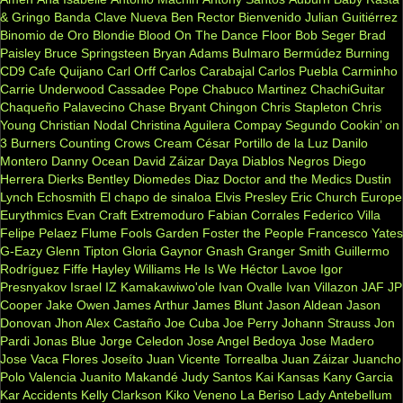
& Gringo
Banda Clave Nueva
Ben Rector
Bienvenido Julian Guitiérrez
Binomio de Oro
Blondie
Blood On The Dance Floor
Bob Seger
Brad
Paisley
Bruce Springsteen
Bryan Adams
Bulmaro Bermúdez
Burning
CD9
Cafe Quijano
Carl Orff
Carlos Carabajal
Carlos Puebla
Carminho
Carrie Underwood
Cassadee Pope
Chabuco Martinez
ChachiGuitar
Chaqueño Palavecino
Chase Bryant
Chingon
Chris Stapleton
Chris
Young
Christian Nodal
Christina Aguilera
Compay Segundo
Cookin’ on
3 Burners
Counting Crows
Cream
César Portillo de la Luz
Danilo
Montero
Danny Ocean
David Záizar
Daya
Diablos Negros
Diego
Herrera
Dierks Bentley
Diomedes Diaz
Doctor and the Medics
Dustin
Lynch
Echosmith
El chapo de sinaloa
Elvis Presley
Eric Church
Europe
Eurythmics
Evan Craft
Extremoduro
Fabian Corrales
Federico Villa
Felipe Pelaez
Flume
Fools Garden
Foster the People
Francesco Yates
G-Eazy
Glenn Tipton
Gloria Gaynor
Gnash
Granger Smith
Guillermo
Rodríguez Fiffe
Hayley Williams
He Is We
Héctor Lavoe
Igor
Presnyakov
Israel IZ Kamakawiwo'ole
Ivan Ovalle
Ivan Villazon
JAF
JP
Cooper
Jake Owen
James Arthur
James Blunt
Jason Aldean
Jason
Donovan
Jhon Alex Castaño
Joe Cuba
Joe Perry
Johann Strauss
Jon
Pardi
Jonas Blue
Jorge Celedon
Jose Angel Bedoya
Jose Madero
Jose Vaca Flores
Joseíto
Juan Vicente Torrealba
Juan Záizar
Juancho
Polo Valencia
Juanito Makandé
Judy Santos
Kai
Kansas
Kany Garcia
Kar Accidents
Kelly Clarkson
Kiko Veneno
La Beriso
Lady Antebellum