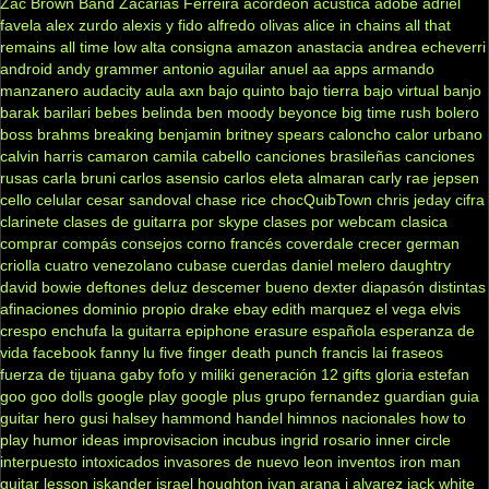
Zac Brown Band
Zacarias Ferreira
acordeon
acustica
adobe
adriel
favela
alex zurdo
alexis y fido
alfredo olivas
alice in chains
all that
remains
all time low
alta consigna
amazon
anastacia
andrea echeverri
android
andy grammer
antonio aguilar
anuel aa
apps
armando
manzanero
audacity
aula
axn
bajo quinto
bajo tierra
bajo virtual
banjo
barak
barilari
bebes
belinda
ben moody
beyonce
big time rush
bolero
boss
brahms
breaking benjamin
britney spears
caloncho
calor urbano
calvin harris
camaron
camila cabello
canciones brasileñas
canciones
rusas
carla bruni
carlos asensio
carlos eleta almaran
carly rae jepsen
cello
celular
cesar sandoval
chase rice
chocQuibTown
chris jeday
cifra
clarinete
clases de guitarra por skype
clases por webcam
clasica
comprar
compás
consejos
corno francés
coverdale
crecer german
criolla
cuatro venezolano
cubase
cuerdas
daniel melero
daughtry
david bowie
deftones
deluz
descemer bueno
dexter
diapasón
distintas
afinaciones
dominio propio
drake
ebay
edith marquez
el vega
elvis
crespo
enchufa la guitarra
epiphone
erasure
española
esperanza de
vida
facebook
fanny lu
five finger death punch
francis lai
fraseos
fuerza de tijuana
gaby fofo y miliki
generación 12
gifts
gloria estefan
goo goo dolls
google play
google plus
grupo fernandez
guardian
guia
guitar hero
gusi
halsey
hammond
handel
himnos nacionales
how to
play
humor
ideas
improvisacion
incubus
ingrid rosario
inner circle
interpuesto
intoxicados
invasores de nuevo leon
inventos
iron man
guitar lesson
iskander
israel houghton
ivan arana
j alvarez
jack white