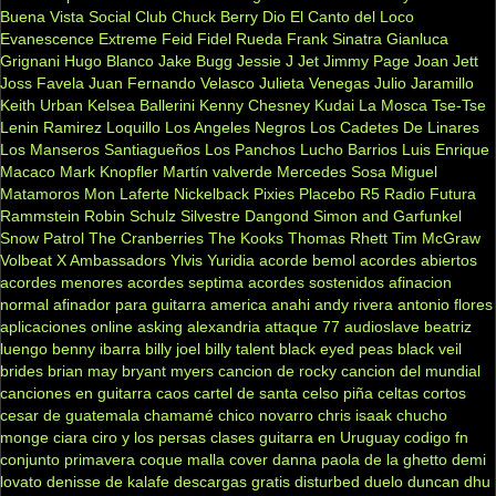
Buena Vista Social Club
Chuck Berry
Dio
El Canto del Loco
Evanescence
Extreme
Feid
Fidel Rueda
Frank Sinatra
Gianluca
Grignani
Hugo Blanco
Jake Bugg
Jessie J
Jet
Jimmy Page
Joan Jett
Joss Favela
Juan Fernando Velasco
Julieta Venegas
Julio Jaramillo
Keith Urban
Kelsea Ballerini
Kenny Chesney
Kudai
La Mosca Tse-Tse
Lenin Ramirez
Loquillo
Los Angeles Negros
Los Cadetes De Linares
Los Manseros Santiagueños
Los Panchos
Lucho Barrios
Luis Enrique
Macaco
Mark Knopfler
Martín valverde
Mercedes Sosa
Miguel
Matamoros
Mon Laferte
Nickelback
Pixies
Placebo
R5
Radio Futura
Rammstein
Robin Schulz
Silvestre Dangond
Simon and Garfunkel
Snow Patrol
The Cranberries
The Kooks
Thomas Rhett
Tim McGraw
Volbeat
X Ambassadors
Ylvis
Yuridia
acorde bemol
acordes abiertos
acordes menores
acordes septima
acordes sostenidos
afinacion
normal
afinador para guitarra
america
anahi
andy rivera
antonio flores
aplicaciones online
asking alexandria
attaque 77
audioslave
beatriz
luengo
benny ibarra
billy joel
billy talent
black eyed peas
black veil
brides
brian may
bryant myers
cancion de rocky
cancion del mundial
canciones en guitarra
caos
cartel de santa
celso piña
celtas cortos
cesar de guatemala
chamamé
chico novarro
chris isaak
chucho
monge
ciara
ciro y los persas
clases guitarra en Uruguay
codigo fn
conjunto primavera
coque malla
cover
danna paola
de la ghetto
demi
lovato
denisse de kalafe
descargas gratis
disturbed
duelo
duncan dhu