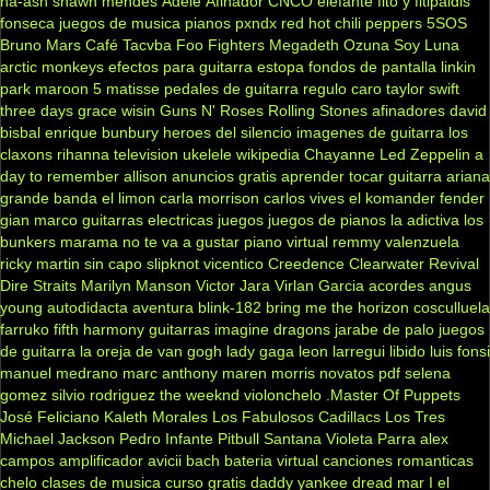
ha-ash
shawn mendes
Adele
Afinador
CNCO
elefante
fito y fitipaldis
fonseca
juegos de musica
pianos
pxndx
red hot chili peppers
5SOS
Bruno Mars
Café Tacvba
Foo Fighters
Megadeth
Ozuna
Soy Luna
arctic monkeys
efectos para guitarra
estopa
fondos de pantalla
linkin
park
maroon 5
matisse
pedales de guitarra
regulo caro
taylor swift
three days grace
wisin
Guns N' Roses
Rolling Stones
afinadores
david
bisbal
enrique bunbury
heroes del silencio
imagenes de guitarra
los
claxons
rihanna
television
ukelele
wikipedia
Chayanne
Led Zeppelin
a
day to remember
allison
anuncios gratis
aprender tocar guitarra
ariana
grande
banda el limon
carla morrison
carlos vives
el komander
fender
gian marco
guitarras electricas
juegos
juegos de pianos
la adictiva
los
bunkers
marama
no te va a gustar
piano virtual
remmy valenzuela
ricky martin
sin capo
slipknot
vicentico
Creedence Clearwater Revival
Dire Straits
Marilyn Manson
Victor Jara
Virlan Garcia
acordes
angus
young
autodidacta
aventura
blink-182
bring me the horizon
cosculluela
farruko
fifth harmony
guitarras
imagine dragons
jarabe de palo
juegos
de guitarra
la oreja de van gogh
lady gaga
leon larregui
libido
luis fonsi
manuel medrano
marc anthony
maren morris
novatos
pdf
selena
gomez
silvio rodriguez
the weeknd
violonchelo
.Master Of Puppets
José Feliciano
Kaleth Morales
Los Fabulosos Cadillacs
Los Tres
Michael Jackson
Pedro Infante
Pitbull
Santana
Violeta Parra
alex
campos
amplificador
avicii
bach
bateria virtual
canciones romanticas
chelo
clases de musica
curso gratis
daddy yankee
dread mar I
el