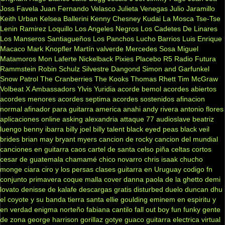
Joss Favela
Juan Fernando Velasco
Julieta Venegas
Julio Jaramillo
Keith Urban
Kelsea Ballerini
Kenny Chesney
Kudai
La Mosca Tse-Tse
Lenin Ramirez
Loquillo
Los Angeles Negros
Los Cadetes De Linares
Los Manseros Santiagueños
Los Panchos
Lucho Barrios
Luis Enrique
Macaco
Mark Knopfler
Martín valverde
Mercedes Sosa
Miguel
Matamoros
Mon Laferte
Nickelback
Pixies
Placebo
R5
Radio Futura
Rammstein
Robin Schulz
Silvestre Dangond
Simon and Garfunkel
Snow Patrol
The Cranberries
The Kooks
Thomas Rhett
Tim McGraw
Volbeat
X Ambassadors
Ylvis
Yuridia
acorde bemol
acordes abiertos
acordes menores
acordes septima
acordes sostenidos
afinacion
normal
afinador para guitarra
america
anahi
andy rivera
antonio flores
aplicaciones online
asking alexandria
attaque 77
audioslave
beatriz
luengo
benny ibarra
billy joel
billy talent
black eyed peas
black veil
brides
brian may
bryant myers
cancion de rocky
cancion del mundial
canciones en guitarra
caos
cartel de santa
celso piña
celtas cortos
cesar de guatemala
chamamé
chico novarro
chris isaak
chucho
monge
ciara
ciro y los persas
clases guitarra en Uruguay
codigo fn
conjunto primavera
coque malla
cover
danna paola
de la ghetto
demi
lovato
denisse de kalafe
descargas gratis
disturbed
duelo
duncan dhu
el coyote y su banda tierra santa
ellie goulding
eminem
en espiritu y
en verdad
enigma norteño
fabiana cantilo
fall out boy
fun
funky
gente
de zona
george harrison
gorillaz
gotye
guaco
guitarra electrica virtual