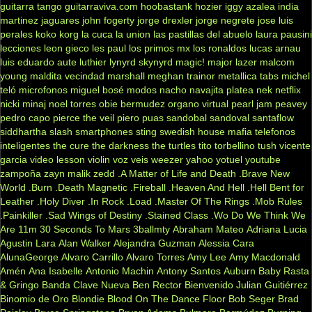
guitarra tango
guitarraviva.com
hoobastank
hozier
iggy azalea
india
martinez
jaguares
john fogerty
jorge drexler
jorge negrete
jose luis
perales
koko
korg
la cuca
la union
las pastillas del abuelo
laura pausini
lecciones
leon gieco
les paul
los primos mx
los ronaldos
lucas arnau
luis eduardo aute
luthier
lynyrd skynyrd
magic!
major lazer
malcom
young
maldita vecindad
marshall
meghan trainor
metallica tabs
michel
teló
microfonos
miguel bosé
modos
nacho
navajita platea
nek
netflix
nicki minaj
noel torres
obie bermudez
organo virtual
pearl jam
peavey
pedro capo
pierce the veil
piero
puas
sandobal
sandoval
santaflow
siddhartha
slash
smartphones
sting
swedish house mafia
telefonos
inteligentes
the cure
the darkness
the turtles
tito torbellino
tush
vicente
garcia
video lesson
violin
voz veis
weezer
yahoo
yotuel
youtube
zampoña
zayn malik
zedd
.A Matter of Life and Death
.Brave New
World
.Burn
.Death Magnetic
.Fireball
.Heaven And Hell
.Hell Bent for
Leather
.Holy Diver
.In Rock
.Load
.Master Of The Rings
.Mob Rules
.Painkiller
.Sad Wings of Destiny
.Stained Class
.Wo Do We Think We
Are
11m
30 Seconds To Mars
3ballmty
Abraham Mateo
Adriana Lucia
Agustin Lara
Alan Walker
Alejandra Guzman
Alessia Cara
AlunaGeorge
Alvaro Carrillo
Alvaro Torres
Amy Lee
Amy Macdonald
Amén
Ana Isabelle
Antonio Machin
Antony Santos
Auburn
Baby Rasta
& Gringo
Banda Clave Nueva
Ben Rector
Bienvenido Julian Guitiérrez
Binomio de Oro
Blondie
Blood On The Dance Floor
Bob Seger
Brad