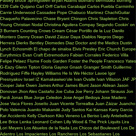
Paisley
Bruce Springsteen
Bryan Adams
Bulmaro Bermúdez
Burning
CD9
Cafe Quijano
Carl Orff
Carlos Carabajal
Carlos Puebla
Carminho
Carrie Underwood
Cassadee Pope
Chabuco Martinez
ChachiGuitar
Chaqueño Palavecino
Chase Bryant
Chingon
Chris Stapleton
Chris
Young
Christian Nodal
Christina Aguilera
Compay Segundo
Cookin’ on
3 Burners
Counting Crows
Cream
César Portillo de la Luz
Danilo
Montero
Danny Ocean
David Záizar
Daya
Diablos Negros
Diego
Herrera
Dierks Bentley
Diomedes Diaz
Doctor and the Medics
Dustin
Lynch
Echosmith
El chapo de sinaloa
Elvis Presley
Eric Church
Europe
Eurythmics
Evan Craft
Extremoduro
Fabian Corrales
Federico Villa
Felipe Pelaez
Flume
Fools Garden
Foster the People
Francesco Yates
G-Eazy
Glenn Tipton
Gloria Gaynor
Gnash
Granger Smith
Guillermo
Rodríguez Fiffe
Hayley Williams
He Is We
Héctor Lavoe
Igor
Presnyakov
Israel IZ Kamakawiwo'ole
Ivan Ovalle
Ivan Villazon
JAF
JP
Cooper
Jake Owen
James Arthur
James Blunt
Jason Aldean
Jason
Donovan
Jhon Alex Castaño
Joe Cuba
Joe Perry
Johann Strauss
Jon
Pardi
Jonas Blue
Jorge Celedon
Jose Angel Bedoya
Jose Madero
Jose Vaca Flores
Joseíto
Juan Vicente Torrealba
Juan Záizar
Juancho
Polo Valencia
Juanito Makandé
Judy Santos
Kai
Kansas
Kany Garcia
Kar Accidents
Kelly Clarkson
Kiko Veneno
La Beriso
Lady Antebellum
Lee Brice
Lenka
Leonard Cohen
Lilly Wood & The Prick
Liquits
Lira
Lori Meyers
Los Abuelos de la Nada
Los Chicos del Boulevard
Los De
Adentro
Los Impacientes
Los Rancheros
Los Sebastianes
Los