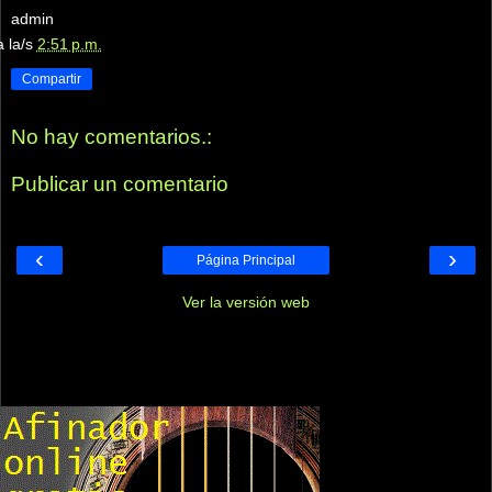
admin
a la/s
2:51 p.m.
Compartir
No hay comentarios.:
Publicar un comentario
‹
›
Página Principal
Ver la versión web