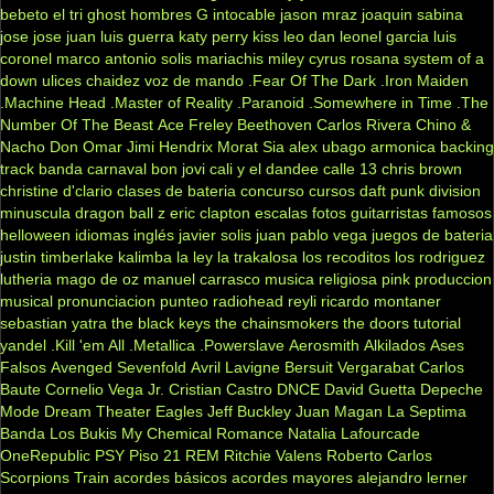
bebeto
el tri
ghost
hombres G
intocable
jason mraz
joaquin sabina
jose jose
juan luis guerra
katy perry
kiss
leo dan
leonel garcia
luis
coronel
marco antonio solis
mariachis
miley cyrus
rosana
system of a
down
ulices chaidez
voz de mando
.Fear Of The Dark
.Iron Maiden
.Machine Head
.Master of Reality
.Paranoid
.Somewhere in Time
.The
Number Of The Beast
Ace Freley
Beethoven
Carlos Rivera
Chino &
Nacho
Don Omar
Jimi Hendrix
Morat
Sia
alex ubago
armonica
backing
track
banda carnaval
bon jovi
cali y el dandee
calle 13
chris brown
christine d'clario
clases de bateria
concurso
cursos
daft punk
division
minuscula
dragon ball z
eric clapton
escalas
fotos
guitarristas famosos
helloween
idiomas
inglés
javier solis
juan pablo vega
juegos de bateria
justin timberlake
kalimba
la ley
la trakalosa
los recoditos
los rodriguez
lutheria
mago de oz
manuel carrasco
musica religiosa
pink
produccion
musical
pronunciacion
punteo
radiohead
reyli
ricardo montaner
sebastian yatra
the black keys
the chainsmokers
the doors
tutorial
yandel
.Kill 'em All
.Metallica
.Powerslave
Aerosmith
Alkilados
Ases
Falsos
Avenged Sevenfold
Avril Lavigne
Bersuit Vergarabat
Carlos
Baute
Cornelio Vega Jr.
Cristian Castro
DNCE
David Guetta
Depeche
Mode
Dream Theater
Eagles
Jeff Buckley
Juan Magan
La Septima
Banda
Los Bukis
My Chemical Romance
Natalia Lafourcade
OneRepublic
PSY
Piso 21
REM
Ritchie Valens
Roberto Carlos
Scorpions
Train
acordes básicos
acordes mayores
alejandro lerner