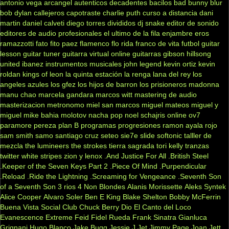
antonio vega
arcangel
autenticos decadentes
bacilos
bad bunny
blur
bob dylan
callejeros
capotraste
charlie puth
curso a distancia
dani
martin
daniel calveti
diego torres
divididos
dj snake
editor de sonido
editores de audio profesionales
el ultimo de la fila
enjambre
eros
ramazzotti
fato
fito paez
flamenco
flo rida
franco de vita
futbol
guitar
lesson
guitar tuner
guitarra virtual online
guitarras gibson
hillsong
united
ibanez
instrumentos musicales
john legend
kevin ortiz
kevin
roldan
kings of leon
la quinta estación
la renga
lana del rey
los
angeles azules
los gfez
los hijos de barron
los prisioneros
madonna
manu chao
marcela gandara
marcos witt
mastering de audio
masterizacion
metronomo
miel san marcos
miguel mateos
miguel y
miguel
mike bahia
molotov
nacha pop
noel schajris
online
ov7
paramore
pereza
plan B
programas
progresiones
ramon ayala
rojo
sam smith
samo
santiago cruz
seteo
sie7e
slide
softonic
talller de
mezcla
the lumineers
the strokes
tierra sagrada
tori kelly
tranzas
twitter
white stripes
zion y lenox
.And Justice For All
.British Steel
.Keeper of the Seven Keys Part 2
.Piece Of Mind
.Purpendicular
.Reload
.Ride the Lightning
.Screaming for Vengeance
.Seventh Son
of a Seventh Son
3 rios
4 Non Blondes
Alanis Morissette
Aleks Syntek
Alice Cooper
Alvaro Soler
Ben E King
Blake Shelton
Bobby McFerrin
Buena Vista Social Club
Chuck Berry
Dio
El Canto del Loco
Evanescence
Extreme
Feid
Fidel Rueda
Frank Sinatra
Gianluca
Grignani
Hugo Blanco
Jake Bugg
Jessie J
Jet
Jimmy Page
Joan Jett