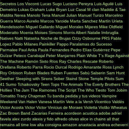
Secretos
Los Visconti
Lucas Sugo
Luciano Pereyra
Luis Aguilé
Luis
Demetrio
Lukas Graham
Luke Bryan
Luz Casal
M clan
Maddie & Tae
Maldita Nerea
Manolo Tena
Manuel Julian
Manuel Turizo
Marcelino
Guerra
Marco Aurelio
Marcos Yaroide
Marta Sanchez
Martín Urieta
Mendelssohn
Miguel Gallardo
Miguel Morales
Mijares
Mike Oldfield
Moderatto
Moenia
Moises Simons
Morris Albert
Natalie Imbruglia
Natives
Natti Natasha
Noche de Brujas
Ozzy Osbourne
PRS
Pablo
Lopez
Pablo Milanes
Painkiller
Pappo
Paralamas do Sucesso
Parmalee
Paul Anka
Paula Fernandes
Pedro Elías Gutiérrez
Pepe
Guízar
Peteco Carabajal
Peter Manjarres
Plain White T's
Rage Against
The Machine
Ramón Sixto Ríos
Ray Charles
Rescate
Roberto
Orellana
Roberto Parra
Rocio Durcal
Rodrigo Amarante
Ross Lynch
Roy Orbison
Ruben Blades
Ruben Fuentes
Sabú
Salserin
Sam Hunt
Seether
Sleeping with Sirens
Sober
Staind
Stone Temple Pilots
Sum
41
Sumo
Tchaikovsky
Teen Tops
The Animals
The Everly Brothers
The
Hollies
The Jam
The Ramones
The Script
The Who
Tiesto
Tom Jobim
Tomatito
Tracy Chapman
Tu banda pedida y tus videos
Vampire
Weekend
Van Halen
Vanesa Martín
Vete a la Versh
Vicentico Valdés
Victor Acosta
Victor Victor
Vinícius de Moraes
Violetta
Violão
Wheatus
Zac Brown Band
Zacarias Ferreira
acordeon
acustica
adobe
adriel
favela
alex zurdo
alexis y fido
alfredo olivas
alice in chains
all that
remains
all time low
alta consigna
amazon
anastacia
andrea echeverri