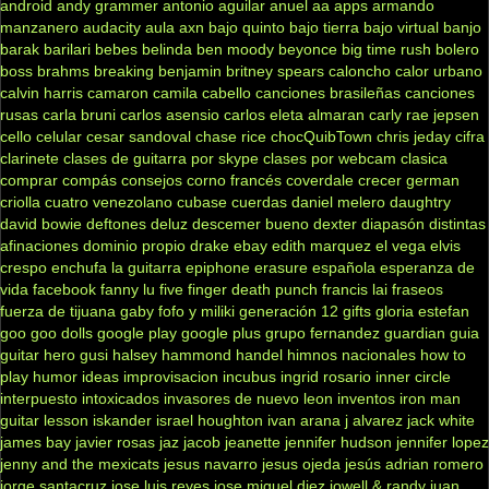
android
andy grammer
antonio aguilar
anuel aa
apps
armando
manzanero
audacity
aula
axn
bajo quinto
bajo tierra
bajo virtual
banjo
barak
barilari
bebes
belinda
ben moody
beyonce
big time rush
bolero
boss
brahms
breaking benjamin
britney spears
caloncho
calor urbano
calvin harris
camaron
camila cabello
canciones brasileñas
canciones
rusas
carla bruni
carlos asensio
carlos eleta almaran
carly rae jepsen
cello
celular
cesar sandoval
chase rice
chocQuibTown
chris jeday
cifra
clarinete
clases de guitarra por skype
clases por webcam
clasica
comprar
compás
consejos
corno francés
coverdale
crecer german
criolla
cuatro venezolano
cubase
cuerdas
daniel melero
daughtry
david bowie
deftones
deluz
descemer bueno
dexter
diapasón
distintas
afinaciones
dominio propio
drake
ebay
edith marquez
el vega
elvis
crespo
enchufa la guitarra
epiphone
erasure
española
esperanza de
vida
facebook
fanny lu
five finger death punch
francis lai
fraseos
fuerza de tijuana
gaby fofo y miliki
generación 12
gifts
gloria estefan
goo goo dolls
google play
google plus
grupo fernandez
guardian
guia
guitar hero
gusi
halsey
hammond
handel
himnos nacionales
how to
play
humor
ideas
improvisacion
incubus
ingrid rosario
inner circle
interpuesto
intoxicados
invasores de nuevo leon
inventos
iron man
guitar lesson
iskander
israel houghton
ivan arana
j alvarez
jack white
james bay
javier rosas
jaz jacob
jeanette
jennifer hudson
jennifer lopez
jenny and the mexicats
jesus navarro
jesus ojeda
jesús adrian romero
jorge santacruz
jose luis reyes
jose miguel diez
jowell & randy
juan