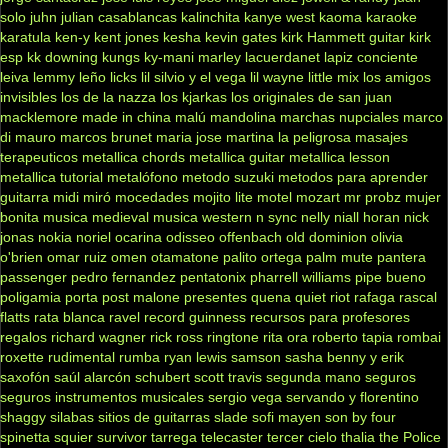
solo
juhn
julian casablancas
kalinchita
kanye west
kaoma
karaoke
karatula
ken-y
kent jones
kesha
kevin gates
kirk Hammett guitar
kirk
esp
kk downing
kungs
ky-mani marley
lacuerdanet
lapiz conciente
leiva
lemmy
leño
licks
lil silvio y el vega
lil wayne
little mix
los amigos
invisibles
los de la nazza
los kjarkas
los originales de san juan
macklemore
made in china
malú
mandolina
marchas nupciales
marco
di mauro
marcos brunet
maria jose
martina la peligrosa
masajes
terapeuticos
metallica chords
metallica guitar
metallica lesson
metallica tutorial
metalófono
metodo suzuki
metodos para aprender
guitarra
midi
miró
mocedades
mojito lite
motel
mozart
mr probz
mujer
bonita
musica medieval
musica western
n sync
nelly
niall horan
nick
jonas
nokia
noriel
ocarina
odisseo
offenbach
old dominion
olivia
o'brien
omar ruiz
omen
otamatone
palito ortega
palm mute
pantera
passenger
pedro fernandez
pentatonix
pharrell williams
pipe bueno
poligamia
porta
post malone
presentes
quena
quiet riot
rafaga
rascal
flatts
rata blanca
ravel
record guinness
recursos para profesores
regalos
richard wagner
rick ross
ringtone
rita ora
roberto tapia
rombai
roxette
rudimental
rumba
ryan lewis
samson
sasha benny y erik
saxofón
saúl alarcón
schubert
scott travis
segunda mano
seguros
seguros instrumentos musicales
sergio vega
servando y florentino
shaggy
silabas
sitios de guitarras
slade
sofi mayen
son by four
spinetta
squier
survivor
tarrega
telecaster
tercer cielo
thalia
the Police