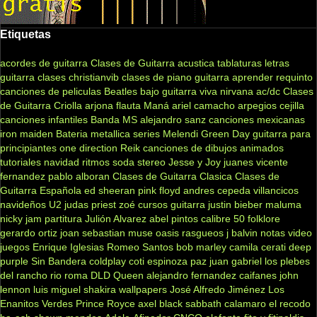
Etiquetas
acordes de guitarra
Clases de Guitarra acustica
tablaturas
letras
guitarra clases
christianvib
clases de piano
guitarra
aprender
requinto
canciones de peliculas
Beatles
bajo
guitarra viva
nirvana
ac/dc
Clases
de Guitarra Criolla
arjona
flauta
Maná
ariel camacho
arpegios
cejilla
canciones infantiles
Banda MS
alejandro sanz
canciones mexicanas
iron maiden
Bateria
metallica
series
Melendi
Green Day
guitarra para
principiantes
one direction
Reik
canciones de dibujos animados
tutoriales
navidad
ritmos
soda stereo
Jesse y Joy
juanes
vicente
fernandez
pablo alboran
Clases de Guitarra Clasica
Clases de
Guitarra Española
ed sheeran
pink floyd
andres cepeda
villancicos
navideños
U2
judas priest
zoé
cursos guitarra
justin bieber
maluma
nicky jam
partitura
Julión Alvarez
abel pintos
calibre 50
folklore
gerardo ortiz
joan sebastian
muse
oasis
rasgueos
j balvin
notas
video
juegos
Enrique Iglesias
Romeo Santos
bob marley
camila
cerati
deep
purple
Sin Bandera
coldplay
coti
espinoza paz
juan gabriel
los plebes
del rancho
rio roma
DLD
Queen
alejandro fernandez
caifanes
john
lennon
luis miguel
shakira
wallpapers
José Alfredo Jiménez
Los
Enanitos Verdes
Prince Royce
axel
black sabbath
calamaro
el recodo