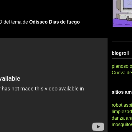
 HD del tema de
Odisseo
Días de fuego
blogroll
pianosolo
Cueva del
sitios a
robot asp
limpiezad
danza ar
mosquito