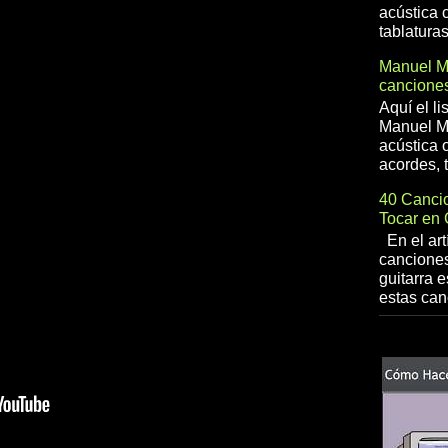
acústica 
tablaturas
Manuel 
canciones
Aquí el l
Manuel Me
acústica o
acordes, t
40 Cancio
Tocar en 
En el art
canciones
guitarra e
estas can