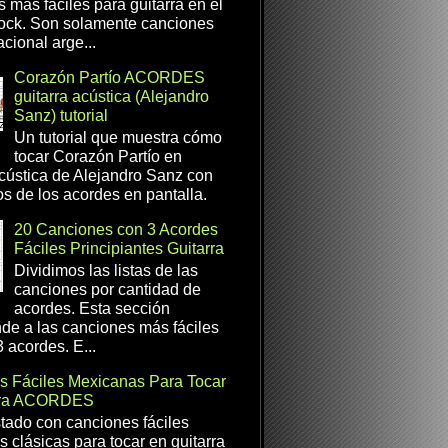
s más fáciles para guitarra en el
ock. Son solamente canciones
cional arge...
Corazón Partío ACORDES
guitarra acústica (Alejandro
Sanz) tutorial
Un tutorial que muestra cómo
tocar Corazón Partío en
acústica de Alejandro Sanz con
os de los acordes en pantalla.
20 Canciones con 3 Acordes
Fáciles Principiantes Guitarra
Dividimos las listas de las
canciones por cantidad de
acordes. Esta sección
de a las canciones más fáciles
 acordes. E...
s Fáciles Mexicanas Para Tocar
rra ACORDES
istado con canciones fáciles
 clásicas para tocar en guitarra