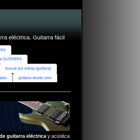
ra eléctrica. Guitarra fácil
RRA
ra GUITARRA
buscar por artista (guitarra)
alas
guitarra desde cero
de guitarra eléctrica
y acústica