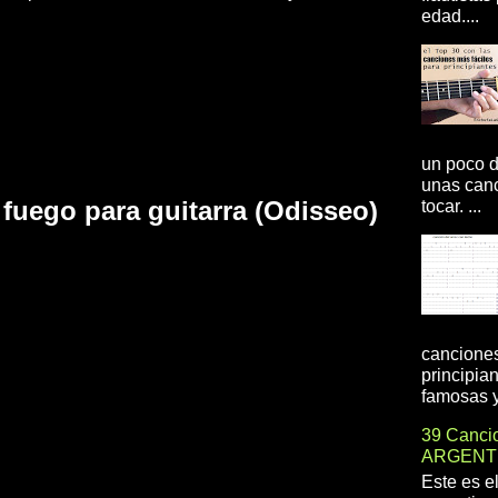
edad....
un poco d
unas canc
fuego para guitarra (Odisseo)
tocar. ...
canciones
principia
famosas y 
39 Cancio
ARGENT
Este es e