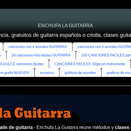
ENCHUFA LA GUITARRA
cia, gratuitos de guitarra española o criolla, clases guitar
canciones con 4 acordes GUITARRA
canciones con 5 acordes GUITA
A
30 canciones más fáciles GUITARRA
100 CANCIONES FACILES pa
A DULCE canciones fáciles
CANCIONES FACILES: Elige un instrumento
ine gratis NUEVO!!!
recursos
gráficos de acordes
graficos de esc
tis de guitarra
- Enchufa La Guitarra reune métodos y
clases 