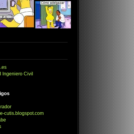
.es
 Ingeniero Civil
migos
irador
e-cutis.blogspot.com
abe
s