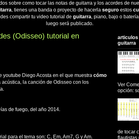
dos sobre como tocar las notas de guitarra y los acordes de nue
tarra
, tienes una banda o proyecto de hacerla
seguro
estos
cu
des compartir tu video tutorial de
guitarra
, piano, bajo o baterí
luego será publicado.
es (Odisseo) tutorial en
articulos
guitarra
 de youtube Diego Acosta en el que muestra
cómo
a acústica, la canción de Odisseo con los
Ver Comen
a.
opción: so
ías de fuego, del año 2014.
de tocar c
rial para el tema son: C, Em, Am7, G y Am.
flautistas