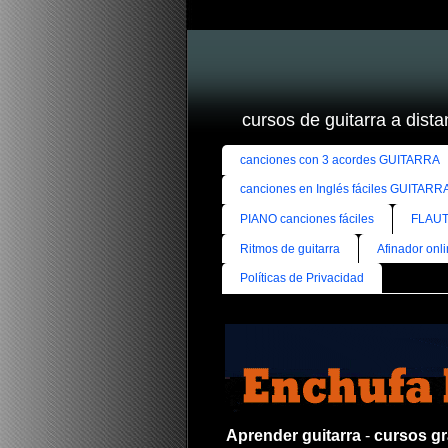
cursos de guitarra a distan
canciones con 3 acordes GUITARRA
canciones en Inglés fáciles GUITARR
PIANO canciones fáciles
FLAUT
Ritmos de guitarra
Afinador onl
Políticas de Privacidad
Aprender guitarra
-
cursos gra