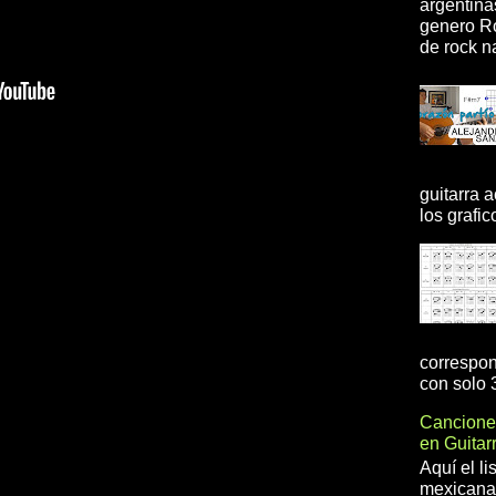
argentina
genero R
de rock na
guitarra 
los grafic
correspon
con solo 3
Cancione
en Guita
Aquí el l
mexicanas