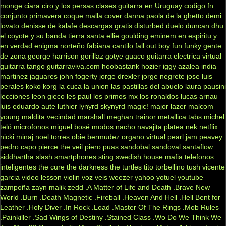
monge
ciara
ciro y los persas
clases guitarra en Uruguay
codigo fn
conjunto primavera
coque malla
cover
danna paola
de la ghetto
demi
lovato
denisse de kalafe
descargas gratis
disturbed
duelo
duncan dhu
el coyote y su banda tierra santa
ellie goulding
eminem
en espiritu y
en verdad
enigma norteño
fabiana cantilo
fall out boy
fun
funky
gente
de zona
george harrison
gorillaz
gotye
guaco
guitarra electrica virtual
guitarra tango
guitarraviva.com
hoobastank
hozier
iggy azalea
india
martinez
jaguares
john fogerty
jorge drexler
jorge negrete
jose luis
perales
koko
korg
la cuca
la union
las pastillas del abuelo
laura pausini
lecciones
leon gieco
les paul
los primos mx
los ronaldos
lucas arnau
luis eduardo aute
luthier
lynyrd skynyrd
magic!
major lazer
malcom
young
maldita vecindad
marshall
meghan trainor
metallica tabs
michel
teló
microfonos
miguel bosé
modos
nacho
navajita platea
nek
netflix
nicki minaj
noel torres
obie bermudez
organo virtual
pearl jam
peavey
pedro capo
pierce the veil
piero
puas
sandobal
sandoval
santaflow
siddhartha
slash
smartphones
sting
swedish house mafia
telefonos
inteligentes
the cure
the darkness
the turtles
tito torbellino
tush
vicente
garcia
video lesson
violin
voz veis
weezer
yahoo
yotuel
youtube
zampoña
zayn malik
zedd
.A Matter of Life and Death
.Brave New
World
.Burn
.Death Magnetic
.Fireball
.Heaven And Hell
.Hell Bent for
Leather
.Holy Diver
.In Rock
.Load
.Master Of The Rings
.Mob Rules
.Painkiller
.Sad Wings of Destiny
.Stained Class
.Wo Do We Think We