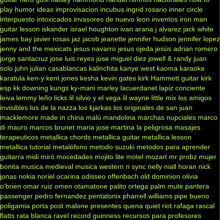
play
humor
ideas
improvisacion
incubus
ingrid rosario
inner circle
interpuesto
intoxicados
invasores de nuevo leon
inventos
iron man
guitar lesson
iskander
israel houghton
ivan arana
j alvarez
jack white
james bay
javier rosas
jaz jacob
jeanette
jennifer hudson
jennifer lopez
jenny and the mexicats
jesus navarro
jesus ojeda
jesús adrian romero
jorge santacruz
jose luis reyes
jose miguel diez
jowell & randy
juan
solo
juhn
julian casablancas
kalinchita
kanye west
kaoma
karaoke
karatula
ken-y
kent jones
kesha
kevin gates
kirk Hammett guitar
kirk
esp
kk downing
kungs
ky-mani marley
lacuerdanet
lapiz conciente
leiva
lemmy
leño
licks
lil silvio y el vega
lil wayne
little mix
los amigos
invisibles
los de la nazza
los kjarkas
los originales de san juan
macklemore
made in china
malú
mandolina
marchas nupciales
marco
di mauro
marcos brunet
maria jose
martina la peligrosa
masajes
terapeuticos
metallica chords
metallica guitar
metallica lesson
metallica tutorial
metalófono
metodo suzuki
metodos para aprender
guitarra
midi
miró
mocedades
mojito lite
motel
mozart
mr probz
mujer
bonita
musica medieval
musica western
n sync
nelly
niall horan
nick
jonas
nokia
noriel
ocarina
odisseo
offenbach
old dominion
olivia
o'brien
omar ruiz
omen
otamatone
palito ortega
palm mute
pantera
passenger
pedro fernandez
pentatonix
pharrell williams
pipe bueno
poligamia
porta
post malone
presentes
quena
quiet riot
rafaga
rascal
flatts
rata blanca
ravel
record guinness
recursos para profesores