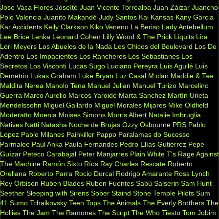
Jose Vaca Flores
Joseíto
Juan Vicente Torrealba
Juan Záizar
Juancho
Polo Valencia
Juanito Makandé
Judy Santos
Kai
Kansas
Kany Garcia
Kar Accidents
Kelly Clarkson
Kiko Veneno
La Beriso
Lady Antebellum
Lee Brice
Lenka
Leonard Cohen
Lilly Wood & The Prick
Liquits
Lira
Lori Meyers
Los Abuelos de la Nada
Los Chicos del Boulevard
Los De
Adentro
Los Impacientes
Los Rancheros
Los Sebastianes
Los
Secretos
Los Visconti
Lucas Sugo
Luciano Pereyra
Luis Aguilé
Luis
Demetrio
Lukas Graham
Luke Bryan
Luz Casal
M clan
Maddie & Tae
Maldita Nerea
Manolo Tena
Manuel Julian
Manuel Turizo
Marcelino
Guerra
Marco Aurelio
Marcos Yaroide
Marta Sanchez
Martín Urieta
Mendelssohn
Miguel Gallardo
Miguel Morales
Mijares
Mike Oldfield
Moderatto
Moenia
Moises Simons
Morris Albert
Natalie Imbruglia
Natives
Natti Natasha
Noche de Brujas
Ozzy Osbourne
PRS
Pablo
Lopez
Pablo Milanes
Painkiller
Pappo
Paralamas do Sucesso
Parmalee
Paul Anka
Paula Fernandes
Pedro Elías Gutiérrez
Pepe
Guízar
Peteco Carabajal
Peter Manjarres
Plain White T's
Rage Against
The Machine
Ramón Sixto Ríos
Ray Charles
Rescate
Roberto
Orellana
Roberto Parra
Rocio Durcal
Rodrigo Amarante
Ross Lynch
Roy Orbison
Ruben Blades
Ruben Fuentes
Sabú
Salserin
Sam Hunt
Seether
Sleeping with Sirens
Sober
Staind
Stone Temple Pilots
Sum
41
Sumo
Tchaikovsky
Teen Tops
The Animals
The Everly Brothers
The
Hollies
The Jam
The Ramones
The Script
The Who
Tiesto
Tom Jobim