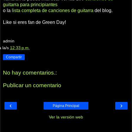
guitarra para principiantes
o la
lista completa de canciones de guitarra
del blog.
Like si eres fan de Green Day!
admin
a la/s
12:33 p.m.
Compartir
No hay comentarios.:
Publicar un comentario
‹
›
Página Principal
Ver la versión web