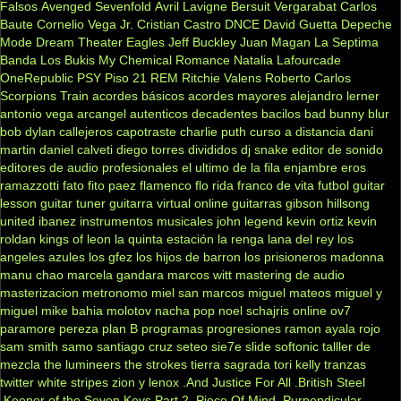
Falsos
Avenged Sevenfold
Avril Lavigne
Bersuit Vergarabat
Carlos
Baute
Cornelio Vega Jr.
Cristian Castro
DNCE
David Guetta
Depeche
Mode
Dream Theater
Eagles
Jeff Buckley
Juan Magan
La Septima
Banda
Los Bukis
My Chemical Romance
Natalia Lafourcade
OneRepublic
PSY
Piso 21
REM
Ritchie Valens
Roberto Carlos
Scorpions
Train
acordes básicos
acordes mayores
alejandro lerner
antonio vega
arcangel
autenticos decadentes
bacilos
bad bunny
blur
bob dylan
callejeros
capotraste
charlie puth
curso a distancia
dani
martin
daniel calveti
diego torres
divididos
dj snake
editor de sonido
editores de audio profesionales
el ultimo de la fila
enjambre
eros
ramazzotti
fato
fito paez
flamenco
flo rida
franco de vita
futbol
guitar
lesson
guitar tuner
guitarra virtual online
guitarras gibson
hillsong
united
ibanez
instrumentos musicales
john legend
kevin ortiz
kevin
roldan
kings of leon
la quinta estación
la renga
lana del rey
los
angeles azules
los gfez
los hijos de barron
los prisioneros
madonna
manu chao
marcela gandara
marcos witt
mastering de audio
masterizacion
metronomo
miel san marcos
miguel mateos
miguel y
miguel
mike bahia
molotov
nacha pop
noel schajris
online
ov7
paramore
pereza
plan B
programas
progresiones
ramon ayala
rojo
sam smith
samo
santiago cruz
seteo
sie7e
slide
softonic
talller de
mezcla
the lumineers
the strokes
tierra sagrada
tori kelly
tranzas
twitter
white stripes
zion y lenox
.And Justice For All
.British Steel
.Keeper of the Seven Keys Part 2
.Piece Of Mind
.Purpendicular