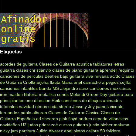
Etiquetas
acordes de guitarra
Clases de Guitarra acustica
tablaturas
letras
guitarra clases
christianvib
clases de piano
guitarra
aprender
requinto
canciones de peliculas
Beatles
bajo
guitarra viva
nirvana
ac/dc
Clases
de Guitarra Criolla
arjona
flauta
Maná
ariel camacho
arpegios
cejilla
canciones infantiles
Banda MS
alejandro sanz
canciones mexicanas
iron maiden
Bateria
metallica
series
Melendi
Green Day
guitarra para
principiantes
one direction
Reik
canciones de dibujos animados
tutoriales
navidad
ritmos
soda stereo
Jesse y Joy
juanes
vicente
fernandez
pablo alboran
Clases de Guitarra Clasica
Clases de
Guitarra Española
ed sheeran
pink floyd
andres cepeda
villancicos
navideños
U2
judas priest
zoé
cursos guitarra
justin bieber
maluma
nicky jam
partitura
Julión Alvarez
abel pintos
calibre 50
folklore