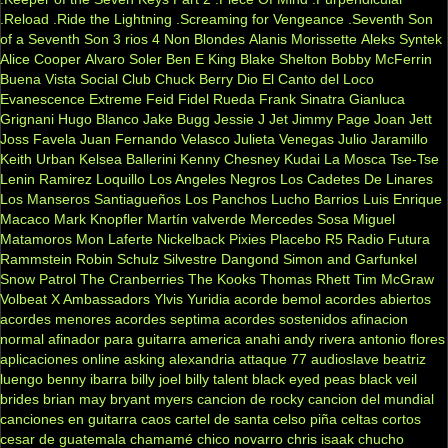
.Reload
.Ride the Lightning
.Screaming for Vengeance
.Seventh Son
of a Seventh Son
3 rios
4 Non Blondes
Alanis Morissette
Aleks Syntek
Alice Cooper
Alvaro Soler
Ben E King
Blake Shelton
Bobby McFerrin
Buena Vista Social Club
Chuck Berry
Dio
El Canto del Loco
Evanescence
Extreme
Feid
Fidel Rueda
Frank Sinatra
Gianluca
Grignani
Hugo Blanco
Jake Bugg
Jessie J
Jet
Jimmy Page
Joan Jett
Joss Favela
Juan Fernando Velasco
Julieta Venegas
Julio Jaramillo
Keith Urban
Kelsea Ballerini
Kenny Chesney
Kudai
La Mosca Tse-Tse
Lenin Ramirez
Loquillo
Los Angeles Negros
Los Cadetes De Linares
Los Manseros Santiagueños
Los Panchos
Lucho Barrios
Luis Enrique
Macaco
Mark Knopfler
Martín valverde
Mercedes Sosa
Miguel
Matamoros
Mon Laferte
Nickelback
Pixies
Placebo
R5
Radio Futura
Rammstein
Robin Schulz
Silvestre Dangond
Simon and Garfunkel
Snow Patrol
The Cranberries
The Kooks
Thomas Rhett
Tim McGraw
Volbeat
X Ambassadors
Ylvis
Yuridia
acorde bemol
acordes abiertos
acordes menores
acordes septima
acordes sostenidos
afinacion
normal
afinador para guitarra
america
anahi
andy rivera
antonio flores
aplicaciones online
asking alexandria
attaque 77
audioslave
beatriz
luengo
benny ibarra
billy joel
billy talent
black eyed peas
black veil
brides
brian may
bryant myers
cancion de rocky
cancion del mundial
canciones en guitarra
caos
cartel de santa
celso piña
celtas cortos
cesar de guatemala
chamamé
chico novarro
chris isaak
chucho