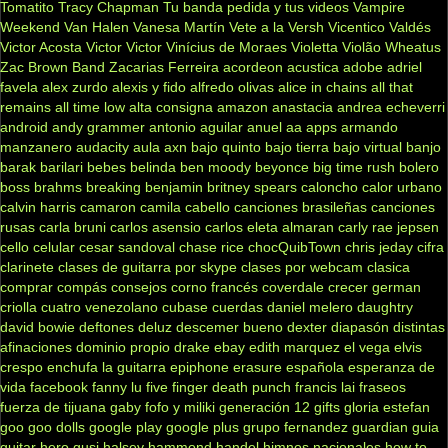
Tomatito
Tracy Chapman
Tu banda pedida y tus videos
Vampire
Weekend
Van Halen
Vanesa Martín
Vete a la Versh
Vicentico Valdés
Victor Acosta
Victor Victor
Vinícius de Moraes
Violetta
Violão
Wheatus
Zac Brown Band
Zacarias Ferreira
acordeon
acustica
adobe
adriel
favela
alex zurdo
alexis y fido
alfredo olivas
alice in chains
all that
remains
all time low
alta consigna
amazon
anastacia
andrea echeverri
android
andy grammer
antonio aguilar
anuel aa
apps
armando
manzanero
audacity
aula
axn
bajo quinto
bajo tierra
bajo virtual
banjo
barak
barilari
bebes
belinda
ben moody
beyonce
big time rush
bolero
boss
brahms
breaking benjamin
britney spears
caloncho
calor urbano
calvin harris
camaron
camila cabello
canciones brasileñas
canciones
rusas
carla bruni
carlos asensio
carlos eleta almaran
carly rae jepsen
cello
celular
cesar sandoval
chase rice
chocQuibTown
chris jeday
cifra
clarinete
clases de guitarra por skype
clases por webcam
clasica
comprar
compás
consejos
corno francés
coverdale
crecer german
criolla
cuatro venezolano
cubase
cuerdas
daniel melero
daughtry
david bowie
deftones
deluz
descemer bueno
dexter
diapasón
distintas
afinaciones
dominio propio
drake
ebay
edith marquez
el vega
elvis
crespo
enchufa la guitarra
epiphone
erasure
española
esperanza de
vida
facebook
fanny lu
five finger death punch
francis lai
fraseos
fuerza de tijuana
gaby fofo y miliki
generación 12
gifts
gloria estefan
goo goo dolls
google play
google plus
grupo fernandez
guardian
guia
guitar hero
gusi
halsey
hammond
handel
himnos nacionales
how to