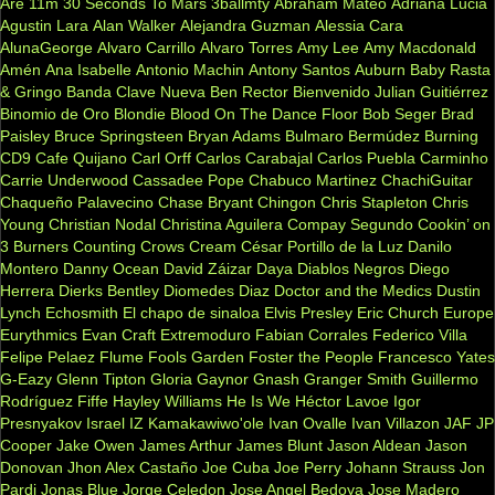
Are
11m
30 Seconds To Mars
3ballmty
Abraham Mateo
Adriana Lucia
Agustin Lara
Alan Walker
Alejandra Guzman
Alessia Cara
AlunaGeorge
Alvaro Carrillo
Alvaro Torres
Amy Lee
Amy Macdonald
Amén
Ana Isabelle
Antonio Machin
Antony Santos
Auburn
Baby Rasta
& Gringo
Banda Clave Nueva
Ben Rector
Bienvenido Julian Guitiérrez
Binomio de Oro
Blondie
Blood On The Dance Floor
Bob Seger
Brad
Paisley
Bruce Springsteen
Bryan Adams
Bulmaro Bermúdez
Burning
CD9
Cafe Quijano
Carl Orff
Carlos Carabajal
Carlos Puebla
Carminho
Carrie Underwood
Cassadee Pope
Chabuco Martinez
ChachiGuitar
Chaqueño Palavecino
Chase Bryant
Chingon
Chris Stapleton
Chris
Young
Christian Nodal
Christina Aguilera
Compay Segundo
Cookin’ on
3 Burners
Counting Crows
Cream
César Portillo de la Luz
Danilo
Montero
Danny Ocean
David Záizar
Daya
Diablos Negros
Diego
Herrera
Dierks Bentley
Diomedes Diaz
Doctor and the Medics
Dustin
Lynch
Echosmith
El chapo de sinaloa
Elvis Presley
Eric Church
Europe
Eurythmics
Evan Craft
Extremoduro
Fabian Corrales
Federico Villa
Felipe Pelaez
Flume
Fools Garden
Foster the People
Francesco Yates
G-Eazy
Glenn Tipton
Gloria Gaynor
Gnash
Granger Smith
Guillermo
Rodríguez Fiffe
Hayley Williams
He Is We
Héctor Lavoe
Igor
Presnyakov
Israel IZ Kamakawiwo'ole
Ivan Ovalle
Ivan Villazon
JAF
JP
Cooper
Jake Owen
James Arthur
James Blunt
Jason Aldean
Jason
Donovan
Jhon Alex Castaño
Joe Cuba
Joe Perry
Johann Strauss
Jon
Pardi
Jonas Blue
Jorge Celedon
Jose Angel Bedoya
Jose Madero