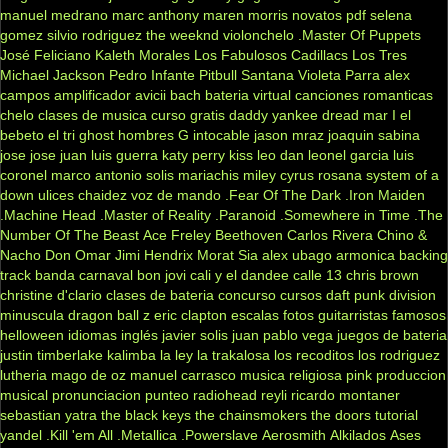
manuel medrano
marc anthony
maren morris
novatos
pdf
selena
gomez
silvio rodriguez
the weeknd
violonchelo
.Master Of Puppets
José Feliciano
Kaleth Morales
Los Fabulosos Cadillacs
Los Tres
Michael Jackson
Pedro Infante
Pitbull
Santana
Violeta Parra
alex
campos
amplificador
avicii
bach
bateria virtual
canciones romanticas
chelo
clases de musica
curso gratis
daddy yankee
dread mar I
el
bebeto
el tri
ghost
hombres G
intocable
jason mraz
joaquin sabina
jose jose
juan luis guerra
katy perry
kiss
leo dan
leonel garcia
luis
coronel
marco antonio solis
mariachis
miley cyrus
rosana
system of a
down
ulices chaidez
voz de mando
.Fear Of The Dark
.Iron Maiden
.Machine Head
.Master of Reality
.Paranoid
.Somewhere in Time
.The
Number Of The Beast
Ace Freley
Beethoven
Carlos Rivera
Chino &
Nacho
Don Omar
Jimi Hendrix
Morat
Sia
alex ubago
armonica
backing
track
banda carnaval
bon jovi
cali y el dandee
calle 13
chris brown
christine d'clario
clases de bateria
concurso
cursos
daft punk
division
minuscula
dragon ball z
eric clapton
escalas
fotos
guitarristas famosos
helloween
idiomas
inglés
javier solis
juan pablo vega
juegos de bateria
justin timberlake
kalimba
la ley
la trakalosa
los recoditos
los rodriguez
lutheria
mago de oz
manuel carrasco
musica religiosa
pink
produccion
musical
pronunciacion
punteo
radiohead
reyli
ricardo montaner
sebastian yatra
the black keys
the chainsmokers
the doors
tutorial
yandel
.Kill 'em All
.Metallica
.Powerslave
Aerosmith
Alkilados
Ases