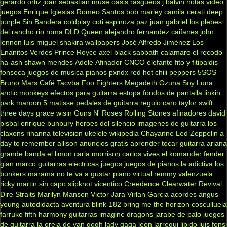
gerardo ortiz
joan sebastian
muse
oasis
rasgueos
j balvin
notas
video
juegos
Enrique Iglesias
Romeo Santos
bob marley
camila
cerati
deep
purple
Sin Bandera
coldplay
coti
espinoza paz
juan gabriel
los plebes
del rancho
rio roma
DLD
Queen
alejandro fernandez
caifanes
john
lennon
luis miguel
shakira
wallpapers
José Alfredo Jiménez
Los
Enanitos Verdes
Prince Royce
axel
black sabbath
calamaro
el recodo
ha-ash
shawn mendes
Adele
Afinador
CNCO
elefante
fito y fitipaldis
fonseca
juegos de musica
pianos
pxndx
red hot chili peppers
5SOS
Bruno Mars
Café Tacvba
Foo Fighters
Megadeth
Ozuna
Soy Luna
arctic monkeys
efectos para guitarra
estopa
fondos de pantalla
linkin
park
maroon 5
matisse
pedales de guitarra
regulo caro
taylor swift
three days grace
wisin
Guns N' Roses
Rolling Stones
afinadores
david
bisbal
enrique bunbury
heroes del silencio
imagenes de guitarra
los
claxons
rihanna
television
ukelele
wikipedia
Chayanne
Led Zeppelin
a
day to remember
allison
anuncios gratis
aprender tocar guitarra
ariana
grande
banda el limon
carla morrison
carlos vives
el komander
fender
gian marco
guitarras electricas
juegos
juegos de pianos
la adictiva
los
bunkers
marama
no te va a gustar
piano virtual
remmy valenzuela
ricky martin
sin capo
slipknot
vicentico
Creedence Clearwater Revival
Dire Straits
Marilyn Manson
Victor Jara
Virlan Garcia
acordes
angus
young
autodidacta
aventura
blink-182
bring me the horizon
cosculluela
farruko
fifth harmony
guitarras
imagine dragons
jarabe de palo
juegos
de guitarra
la oreja de van gogh
lady gaga
leon larregui
libido
luis fonsi