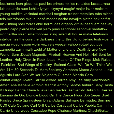
lecciones
leon gieco
les paul
los primos mx
los ronaldos
lucas arnau
luis eduardo aute
luthier
lynyrd skynyrd
magic!
major lazer
malcom
young
maldita vecindad
marshall
meghan trainor
metallica tabs
michel
teló
microfonos
miguel bosé
modos
nacho
navajita platea
nek
netflix
nicki minaj
noel torres
obie bermudez
organo virtual
pearl jam
peavey
pedro capo
pierce the veil
piero
puas
sandobal
sandoval
santaflow
siddhartha
slash
smartphones
sting
swedish house mafia
telefonos
inteligentes
the cure
the darkness
the turtles
tito torbellino
tush
vicente
garcia
video lesson
violin
voz veis
weezer
yahoo
yotuel
youtube
zampoña
zayn malik
zedd
.A Matter of Life and Death
.Brave New
World
.Burn
.Death Magnetic
.Fireball
.Heaven And Hell
.Hell Bent for
Leather
.Holy Diver
.In Rock
.Load
.Master Of The Rings
.Mob Rules
.Painkiller
.Sad Wings of Destiny
.Stained Class
.Wo Do We Think We
Are
11m
30 Seconds To Mars
3ballmty
Abraham Mateo
Adriana Lucia
Agustin Lara
Alan Walker
Alejandra Guzman
Alessia Cara
AlunaGeorge
Alvaro Carrillo
Alvaro Torres
Amy Lee
Amy Macdonald
Amén
Ana Isabelle
Antonio Machin
Antony Santos
Auburn
Baby Rasta
& Gringo
Banda Clave Nueva
Ben Rector
Bienvenido Julian Guitiérrez
Binomio de Oro
Blondie
Blood On The Dance Floor
Bob Seger
Brad
Paisley
Bruce Springsteen
Bryan Adams
Bulmaro Bermúdez
Burning
CD9
Cafe Quijano
Carl Orff
Carlos Carabajal
Carlos Puebla
Carminho
Carrie Underwood
Cassadee Pope
Chabuco Martinez
ChachiGuitar