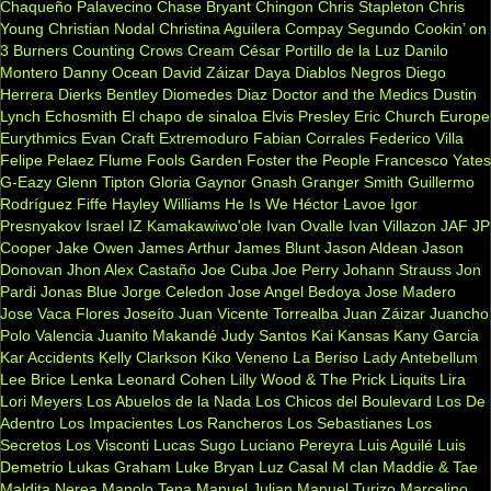
Chaqueño Palavecino
Chase Bryant
Chingon
Chris Stapleton
Chris
Young
Christian Nodal
Christina Aguilera
Compay Segundo
Cookin’ on
3 Burners
Counting Crows
Cream
César Portillo de la Luz
Danilo
Montero
Danny Ocean
David Záizar
Daya
Diablos Negros
Diego
Herrera
Dierks Bentley
Diomedes Diaz
Doctor and the Medics
Dustin
Lynch
Echosmith
El chapo de sinaloa
Elvis Presley
Eric Church
Europe
Eurythmics
Evan Craft
Extremoduro
Fabian Corrales
Federico Villa
Felipe Pelaez
Flume
Fools Garden
Foster the People
Francesco Yates
G-Eazy
Glenn Tipton
Gloria Gaynor
Gnash
Granger Smith
Guillermo
Rodríguez Fiffe
Hayley Williams
He Is We
Héctor Lavoe
Igor
Presnyakov
Israel IZ Kamakawiwo'ole
Ivan Ovalle
Ivan Villazon
JAF
JP
Cooper
Jake Owen
James Arthur
James Blunt
Jason Aldean
Jason
Donovan
Jhon Alex Castaño
Joe Cuba
Joe Perry
Johann Strauss
Jon
Pardi
Jonas Blue
Jorge Celedon
Jose Angel Bedoya
Jose Madero
Jose Vaca Flores
Joseíto
Juan Vicente Torrealba
Juan Záizar
Juancho
Polo Valencia
Juanito Makandé
Judy Santos
Kai
Kansas
Kany Garcia
Kar Accidents
Kelly Clarkson
Kiko Veneno
La Beriso
Lady Antebellum
Lee Brice
Lenka
Leonard Cohen
Lilly Wood & The Prick
Liquits
Lira
Lori Meyers
Los Abuelos de la Nada
Los Chicos del Boulevard
Los De
Adentro
Los Impacientes
Los Rancheros
Los Sebastianes
Los
Secretos
Los Visconti
Lucas Sugo
Luciano Pereyra
Luis Aguilé
Luis
Demetrio
Lukas Graham
Luke Bryan
Luz Casal
M clan
Maddie & Tae
Maldita Nerea
Manolo Tena
Manuel Julian
Manuel Turizo
Marcelino