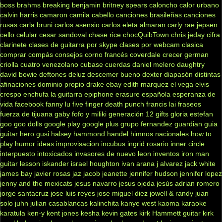
boss
brahms
breaking benjamin
britney spears
caloncho
calor urbano
calvin harris
camaron
camila cabello
canciones brasileñas
canciones
rusas
carla bruni
carlos asensio
carlos eleta almaran
carly rae jepsen
cello
celular
cesar sandoval
chase rice
chocQuibTown
chris jeday
cifra
clarinete
clases de guitarra por skype
clases por webcam
clasica
comprar
compás
consejos
corno francés
coverdale
crecer german
criolla
cuatro venezolano
cubase
cuerdas
daniel melero
daughtry
david bowie
deftones
deluz
descemer bueno
dexter
diapasón
distintas
afinaciones
dominio propio
drake
ebay
edith marquez
el vega
elvis
crespo
enchufa la guitarra
epiphone
erasure
española
esperanza de
vida
facebook
fanny lu
five finger death punch
francis lai
fraseos
fuerza de tijuana
gaby fofo y miliki
generación 12
gifts
gloria estefan
goo goo dolls
google play
google plus
grupo fernandez
guardian
guia
guitar hero
gusi
halsey
hammond
handel
himnos nacionales
how to
play
humor
ideas
improvisacion
incubus
ingrid rosario
inner circle
interpuesto
intoxicados
invasores de nuevo leon
inventos
iron man
guitar lesson
iskander
israel houghton
ivan arana
j alvarez
jack white
james bay
javier rosas
jaz jacob
jeanette
jennifer hudson
jennifer lopez
jenny and the mexicats
jesus navarro
jesus ojeda
jesús adrian romero
jorge santacruz
jose luis reyes
jose miguel diez
jowell & randy
juan
solo
juhn
julian casablancas
kalinchita
kanye west
kaoma
karaoke
karatula
ken-y
kent jones
kesha
kevin gates
kirk Hammett guitar
kirk