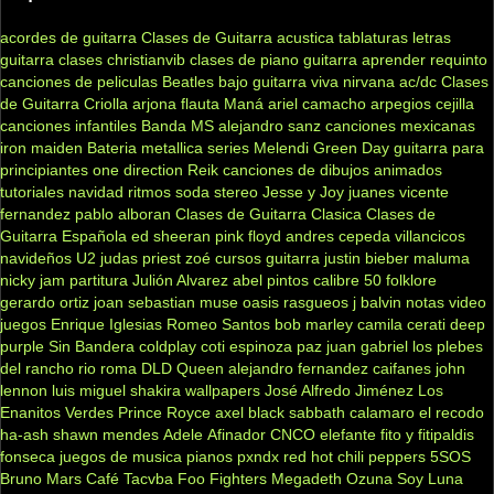
acordes de guitarra
Clases de Guitarra acustica
tablaturas
letras
guitarra clases
christianvib
clases de piano
guitarra
aprender
requinto
canciones de peliculas
Beatles
bajo
guitarra viva
nirvana
ac/dc
Clases
de Guitarra Criolla
arjona
flauta
Maná
ariel camacho
arpegios
cejilla
canciones infantiles
Banda MS
alejandro sanz
canciones mexicanas
iron maiden
Bateria
metallica
series
Melendi
Green Day
guitarra para
principiantes
one direction
Reik
canciones de dibujos animados
tutoriales
navidad
ritmos
soda stereo
Jesse y Joy
juanes
vicente
fernandez
pablo alboran
Clases de Guitarra Clasica
Clases de
Guitarra Española
ed sheeran
pink floyd
andres cepeda
villancicos
navideños
U2
judas priest
zoé
cursos guitarra
justin bieber
maluma
nicky jam
partitura
Julión Alvarez
abel pintos
calibre 50
folklore
gerardo ortiz
joan sebastian
muse
oasis
rasgueos
j balvin
notas
video
juegos
Enrique Iglesias
Romeo Santos
bob marley
camila
cerati
deep
purple
Sin Bandera
coldplay
coti
espinoza paz
juan gabriel
los plebes
del rancho
rio roma
DLD
Queen
alejandro fernandez
caifanes
john
lennon
luis miguel
shakira
wallpapers
José Alfredo Jiménez
Los
Enanitos Verdes
Prince Royce
axel
black sabbath
calamaro
el recodo
ha-ash
shawn mendes
Adele
Afinador
CNCO
elefante
fito y fitipaldis
fonseca
juegos de musica
pianos
pxndx
red hot chili peppers
5SOS
Bruno Mars
Café Tacvba
Foo Fighters
Megadeth
Ozuna
Soy Luna