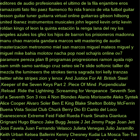
editores de audio profesionales
el ultimo de la fila
enjambre
eros
ramazzotti
fato
fito paez
flamenco
flo rida
franco de vita
futbol
guitar
lesson
guitar tuner
guitarra virtual online
guitarras gibson
hillsong
united
ibanez
instrumentos musicales
john legend
kevin ortiz
kevin
roldan
kings of leon
la quinta estación
la renga
lana del rey
los
angeles azules
los gfez
los hijos de barron
los prisioneros
madonna
manu chao
marcela gandara
marcos witt
mastering de audio
masterizacion
metronomo
miel san marcos
miguel mateos
miguel y
miguel
mike bahia
molotov
nacha pop
noel schajris
online
ov7
paramore
pereza
plan B
programas
progresiones
ramon ayala
rojo
sam smith
samo
santiago cruz
seteo
sie7e
slide
softonic
talller de
mezcla
the lumineers
the strokes
tierra sagrada
tori kelly
tranzas
twitter
white stripes
zion y lenox
.And Justice For All
.British Steel
.Keeper of the Seven Keys Part 2
.Piece Of Mind
.Purpendicular
.Reload
.Ride the Lightning
.Screaming for Vengeance
.Seventh Son
of a Seventh Son
3 rios
4 Non Blondes
Alanis Morissette
Aleks Syntek
Alice Cooper
Alvaro Soler
Ben E King
Blake Shelton
Bobby McFerrin
Buena Vista Social Club
Chuck Berry
Dio
El Canto del Loco
Evanescence
Extreme
Feid
Fidel Rueda
Frank Sinatra
Gianluca
Grignani
Hugo Blanco
Jake Bugg
Jessie J
Jet
Jimmy Page
Joan Jett
Joss Favela
Juan Fernando Velasco
Julieta Venegas
Julio Jaramillo
Keith Urban
Kelsea Ballerini
Kenny Chesney
Kudai
La Mosca Tse-Tse