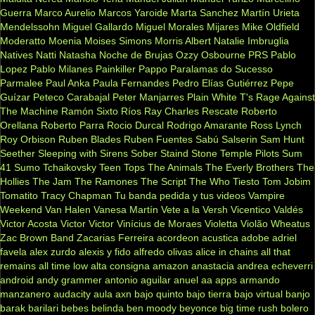
Guerra
Marco Aurelio
Marcos Yaroide
Marta Sanchez
Martín Urieta
Mendelssohn
Miguel Gallardo
Miguel Morales
Mijares
Mike Oldfield
Moderatto
Moenia
Moises Simons
Morris Albert
Natalie Imbruglia
Natives
Natti Natasha
Noche de Brujas
Ozzy Osbourne
PRS
Pablo
Lopez
Pablo Milanes
Painkiller
Pappo
Paralamas do Sucesso
Parmalee
Paul Anka
Paula Fernandes
Pedro Elías Gutiérrez
Pepe
Guízar
Peteco Carabajal
Peter Manjarres
Plain White T's
Rage Against
The Machine
Ramón Sixto Ríos
Ray Charles
Rescate
Roberto
Orellana
Roberto Parra
Rocio Durcal
Rodrigo Amarante
Ross Lynch
Roy Orbison
Ruben Blades
Ruben Fuentes
Sabú
Salserin
Sam Hunt
Seether
Sleeping with Sirens
Sober
Staind
Stone Temple Pilots
Sum
41
Sumo
Tchaikovsky
Teen Tops
The Animals
The Everly Brothers
The
Hollies
The Jam
The Ramones
The Script
The Who
Tiesto
Tom Jobim
Tomatito
Tracy Chapman
Tu banda pedida y tus videos
Vampire
Weekend
Van Halen
Vanesa Martín
Vete a la Versh
Vicentico Valdés
Victor Acosta
Victor Victor
Vinícius de Moraes
Violetta
Violão
Wheatus
Zac Brown Band
Zacarias Ferreira
acordeon
acustica
adobe
adriel
favela
alex zurdo
alexis y fido
alfredo olivas
alice in chains
all that
remains
all time low
alta consigna
amazon
anastacia
andrea echeverri
android
andy grammer
antonio aguilar
anuel aa
apps
armando
manzanero
audacity
aula
axn
bajo quinto
bajo tierra
bajo virtual
banjo
barak
barilari
bebes
belinda
ben moody
beyonce
big time rush
bolero