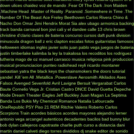
down
ulices chaidez
voz de mando
.Fear Of The Dark
.Iron Maiden
.Machine Head
.Master of Reality
.Paranoid
.Somewhere in Time
.The
Number Of The Beast
Ace Freley
Beethoven
Carlos Rivera
Chino &
Nacho
Don Omar
Jimi Hendrix
Morat
Sia
alex ubago
armonica
backing
track
banda carnaval
bon jovi
cali y el dandee
calle 13
chris brown
christine d'clario
clases de bateria
concurso
cursos
daft punk
division
minuscula
dragon ball z
eric clapton
escalas
fotos
guitarristas famosos
helloween
idiomas
inglés
javier solis
juan pablo vega
juegos de bateria
justin timberlake
kalimba
la ley
la trakalosa
los recoditos
los rodriguez
lutheria
mago de oz
manuel carrasco
musica religiosa
pink
produccion
musical
pronunciacion
punteo
radiohead
reyli
ricardo montaner
sebastian yatra
the black keys
the chainsmokers
the doors
tutorial
yandel
.Kill 'em All
.Metallica
.Powerslave
Aerosmith
Alkilados
Ases
Falsos
Avenged Sevenfold
Avril Lavigne
Bersuit Vergarabat
Carlos
Baute
Cornelio Vega Jr.
Cristian Castro
DNCE
David Guetta
Depeche
Mode
Dream Theater
Eagles
Jeff Buckley
Juan Magan
La Septima
Banda
Los Bukis
My Chemical Romance
Natalia Lafourcade
OneRepublic
PSY
Piso 21
REM
Ritchie Valens
Roberto Carlos
Scorpions
Train
acordes básicos
acordes mayores
alejandro lerner
antonio vega
arcangel
autenticos decadentes
bacilos
bad bunny
blur
bob dylan
callejeros
capotraste
charlie puth
curso a distancia
dani
martin
daniel calveti
diego torres
divididos
dj snake
editor de sonido