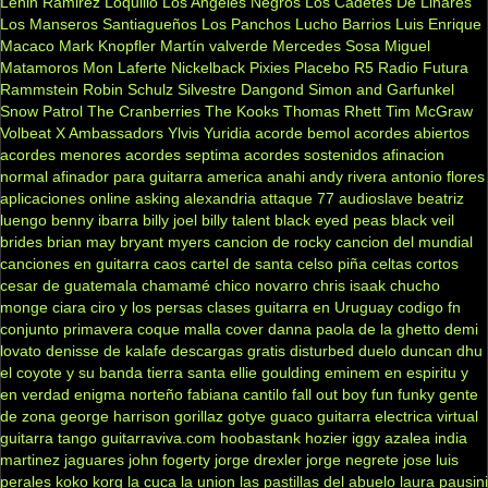
Lenin Ramirez
Loquillo
Los Angeles Negros
Los Cadetes De Linares
Los Manseros Santiagueños
Los Panchos
Lucho Barrios
Luis Enrique
Macaco
Mark Knopfler
Martín valverde
Mercedes Sosa
Miguel
Matamoros
Mon Laferte
Nickelback
Pixies
Placebo
R5
Radio Futura
Rammstein
Robin Schulz
Silvestre Dangond
Simon and Garfunkel
Snow Patrol
The Cranberries
The Kooks
Thomas Rhett
Tim McGraw
Volbeat
X Ambassadors
Ylvis
Yuridia
acorde bemol
acordes abiertos
acordes menores
acordes septima
acordes sostenidos
afinacion
normal
afinador para guitarra
america
anahi
andy rivera
antonio flores
aplicaciones online
asking alexandria
attaque 77
audioslave
beatriz
luengo
benny ibarra
billy joel
billy talent
black eyed peas
black veil
brides
brian may
bryant myers
cancion de rocky
cancion del mundial
canciones en guitarra
caos
cartel de santa
celso piña
celtas cortos
cesar de guatemala
chamamé
chico novarro
chris isaak
chucho
monge
ciara
ciro y los persas
clases guitarra en Uruguay
codigo fn
conjunto primavera
coque malla
cover
danna paola
de la ghetto
demi
lovato
denisse de kalafe
descargas gratis
disturbed
duelo
duncan dhu
el coyote y su banda tierra santa
ellie goulding
eminem
en espiritu y
en verdad
enigma norteño
fabiana cantilo
fall out boy
fun
funky
gente
de zona
george harrison
gorillaz
gotye
guaco
guitarra electrica virtual
guitarra tango
guitarraviva.com
hoobastank
hozier
iggy azalea
india
martinez
jaguares
john fogerty
jorge drexler
jorge negrete
jose luis
perales
koko
korg
la cuca
la union
las pastillas del abuelo
laura pausini