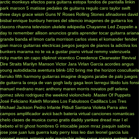
arctic monkeys
efectos para guitarra
estopa
fondos de pantalla
linkin
park
maroon 5
matisse
pedales de guitarra
regulo caro
taylor swift
three days grace
wisin
Guns N' Roses
Rolling Stones
afinadores
david
bisbal
enrique bunbury
heroes del silencio
imagenes de guitarra
los
claxons
rihanna
television
ukelele
wikipedia
Chayanne
Led Zeppelin
a
day to remember
allison
anuncios gratis
aprender tocar guitarra
ariana
grande
banda el limon
carla morrison
carlos vives
el komander
fender
gian marco
guitarras electricas
juegos
juegos de pianos
la adictiva
los
bunkers
marama
no te va a gustar
piano virtual
remmy valenzuela
ricky martin
sin capo
slipknot
vicentico
Creedence Clearwater Revival
Dire Straits
Marilyn Manson
Victor Jara
Virlan Garcia
acordes
angus
young
autodidacta
aventura
blink-182
bring me the horizon
cosculluela
farruko
fifth harmony
guitarras
imagine dragons
jarabe de palo
juegos
de guitarra
la oreja de van gogh
lady gaga
leon larregui
libido
luis fonsi
manuel medrano
marc anthony
maren morris
novatos
pdf
selena
gomez
silvio rodriguez
the weeknd
violonchelo
.Master Of Puppets
José Feliciano
Kaleth Morales
Los Fabulosos Cadillacs
Los Tres
Michael Jackson
Pedro Infante
Pitbull
Santana
Violeta Parra
alex
campos
amplificador
avicii
bach
bateria virtual
canciones romanticas
chelo
clases de musica
curso gratis
daddy yankee
dread mar I
el
bebeto
el tri
ghost
hombres G
intocable
jason mraz
joaquin sabina
jose jose
juan luis guerra
katy perry
kiss
leo dan
leonel garcia
luis
coronel
marco antonio solis
mariachis
miley cyrus
rosana
system of a