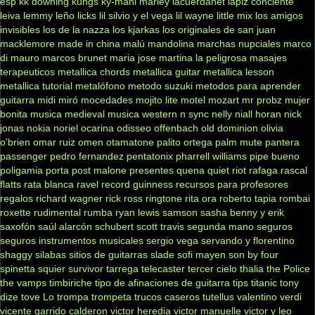
esp
kk downing
kungs
ky-mani marley
lacuerdanet
lapiz conciente
leiva
lemmy
leño
licks
lil silvio y el vega
lil wayne
little mix
los amigos
invisibles
los de la nazza
los kjarkas
los originales de san juan
macklemore
made in china
malú
mandolina
marchas nupciales
marco
di mauro
marcos brunet
maria jose
martina la peligrosa
masajes
terapeuticos
metallica chords
metallica guitar
metallica lesson
metallica tutorial
metalófono
metodo suzuki
metodos para aprender
guitarra
midi
miró
mocedades
mojito lite
motel
mozart
mr probz
mujer
bonita
musica medieval
musica western
n sync
nelly
niall horan
nick
jonas
nokia
noriel
ocarina
odisseo
offenbach
old dominion
olivia
o'brien
omar ruiz
omen
otamatone
palito ortega
palm mute
pantera
passenger
pedro fernandez
pentatonix
pharrell williams
pipe bueno
poligamia
porta
post malone
presentes
quena
quiet riot
rafaga
rascal
flatts
rata blanca
ravel
record guinness
recursos para profesores
regalos
richard wagner
rick ross
ringtone
rita ora
roberto tapia
rombai
roxette
rudimental
rumba
ryan lewis
samson
sasha benny y erik
saxofón
saúl alarcón
schubert
scott travis
segunda mano
seguros
seguros instrumentos musicales
sergio vega
servando y florentino
shaggy
silabas
sitios de guitarras
slade
sofi mayen
son by four
spinetta
squier
survivor
tarrega
telecaster
tercer cielo
thalia
the Police
the vamps
timbiriche
tipo de afinaciones de guitarra
tips
titanic
tony
dize
tove Lo
trompa
trompeta
trucos caseros
tutellus
valentino
verdi
vicente garrido calderon
victor heredia
victor manuelle
victor y leo