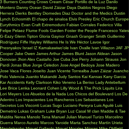
3 Burners
Counting Crows
Cream
César Portillo de la Luz
Danilo
Montero
Danny Ocean
David Záizar
Daya
Diablos Negros
Diego
Herrera
Dierks Bentley
Diomedes Diaz
Doctor and the Medics
Dustin
Lynch
Echosmith
El chapo de sinaloa
Elvis Presley
Eric Church
Europe
Eurythmics
Evan Craft
Extremoduro
Fabian Corrales
Federico Villa
Felipe Pelaez
Flume
Fools Garden
Foster the People
Francesco Yates
G-Eazy
Glenn Tipton
Gloria Gaynor
Gnash
Granger Smith
Guillermo
Rodríguez Fiffe
Hayley Williams
He Is We
Héctor Lavoe
Igor
Presnyakov
Israel IZ Kamakawiwo'ole
Ivan Ovalle
Ivan Villazon
JAF
JP
Cooper
Jake Owen
James Arthur
James Blunt
Jason Aldean
Jason
Donovan
Jhon Alex Castaño
Joe Cuba
Joe Perry
Johann Strauss
Jon
Pardi
Jonas Blue
Jorge Celedon
Jose Angel Bedoya
Jose Madero
Jose Vaca Flores
Joseíto
Juan Vicente Torrealba
Juan Záizar
Juancho
Polo Valencia
Juanito Makandé
Judy Santos
Kai
Kansas
Kany Garcia
Kar Accidents
Kelly Clarkson
Kiko Veneno
La Beriso
Lady Antebellum
Lee Brice
Lenka
Leonard Cohen
Lilly Wood & The Prick
Liquits
Lira
Lori Meyers
Los Abuelos de la Nada
Los Chicos del Boulevard
Los De
Adentro
Los Impacientes
Los Rancheros
Los Sebastianes
Los
Secretos
Los Visconti
Lucas Sugo
Luciano Pereyra
Luis Aguilé
Luis
Demetrio
Lukas Graham
Luke Bryan
Luz Casal
M clan
Maddie & Tae
Maldita Nerea
Manolo Tena
Manuel Julian
Manuel Turizo
Marcelino
Guerra
Marco Aurelio
Marcos Yaroide
Marta Sanchez
Martín Urieta
Mendelssohn
Miguel Gallardo
Miguel Morales
Mijares
Mike Oldfield