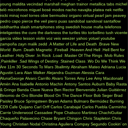
young
maldita vecindad
marshall
meghan trainor
metallica tabs
michel
teló
microfonos
miguel bosé
modos
nacho
navajita platea
nek
netflix
nicki minaj
noel torres
obie bermudez
organo virtual
pearl jam
peavey
pedro capo
pierce the veil
piero
puas
sandobal
sandoval
santaflow
siddhartha
slash
smartphones
sting
swedish house mafia
telefonos
inteligentes
the cure
the darkness
the turtles
tito torbellino
tush
vicente
garcia
video lesson
violin
voz veis
weezer
yahoo
yotuel
youtube
zampoña
zayn malik
zedd
.A Matter of Life and Death
.Brave New
World
.Burn
.Death Magnetic
.Fireball
.Heaven And Hell
.Hell Bent for
Leather
.Holy Diver
.In Rock
.Load
.Master Of The Rings
.Mob Rules
.Painkiller
.Sad Wings of Destiny
.Stained Class
.Wo Do We Think We
Are
11m
30 Seconds To Mars
3ballmty
Abraham Mateo
Adriana Lucia
Agustin Lara
Alan Walker
Alejandra Guzman
Alessia Cara
AlunaGeorge
Alvaro Carrillo
Alvaro Torres
Amy Lee
Amy Macdonald
Amén
Ana Isabelle
Antonio Machin
Antony Santos
Auburn
Baby Rasta
& Gringo
Banda Clave Nueva
Ben Rector
Bienvenido Julian Guitiérrez
Binomio de Oro
Blondie
Blood On The Dance Floor
Bob Seger
Brad
Paisley
Bruce Springsteen
Bryan Adams
Bulmaro Bermúdez
Burning
CD9
Cafe Quijano
Carl Orff
Carlos Carabajal
Carlos Puebla
Carminho
Carrie Underwood
Cassadee Pope
Chabuco Martinez
ChachiGuitar
Chaqueño Palavecino
Chase Bryant
Chingon
Chris Stapleton
Chris
Young
Christian Nodal
Christina Aguilera
Compay Segundo
Cookin’ on