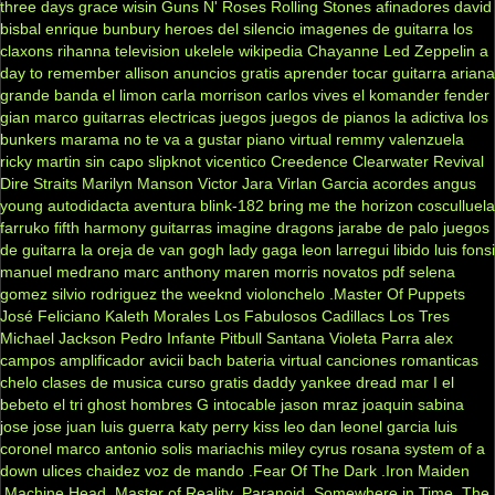
three days grace
wisin
Guns N' Roses
Rolling Stones
afinadores
david
bisbal
enrique bunbury
heroes del silencio
imagenes de guitarra
los
claxons
rihanna
television
ukelele
wikipedia
Chayanne
Led Zeppelin
a
day to remember
allison
anuncios gratis
aprender tocar guitarra
ariana
grande
banda el limon
carla morrison
carlos vives
el komander
fender
gian marco
guitarras electricas
juegos
juegos de pianos
la adictiva
los
bunkers
marama
no te va a gustar
piano virtual
remmy valenzuela
ricky martin
sin capo
slipknot
vicentico
Creedence Clearwater Revival
Dire Straits
Marilyn Manson
Victor Jara
Virlan Garcia
acordes
angus
young
autodidacta
aventura
blink-182
bring me the horizon
cosculluela
farruko
fifth harmony
guitarras
imagine dragons
jarabe de palo
juegos
de guitarra
la oreja de van gogh
lady gaga
leon larregui
libido
luis fonsi
manuel medrano
marc anthony
maren morris
novatos
pdf
selena
gomez
silvio rodriguez
the weeknd
violonchelo
.Master Of Puppets
José Feliciano
Kaleth Morales
Los Fabulosos Cadillacs
Los Tres
Michael Jackson
Pedro Infante
Pitbull
Santana
Violeta Parra
alex
campos
amplificador
avicii
bach
bateria virtual
canciones romanticas
chelo
clases de musica
curso gratis
daddy yankee
dread mar I
el
bebeto
el tri
ghost
hombres G
intocable
jason mraz
joaquin sabina
jose jose
juan luis guerra
katy perry
kiss
leo dan
leonel garcia
luis
coronel
marco antonio solis
mariachis
miley cyrus
rosana
system of a
down
ulices chaidez
voz de mando
.Fear Of The Dark
.Iron Maiden
.Machine Head
.Master of Reality
.Paranoid
.Somewhere in Time
.The