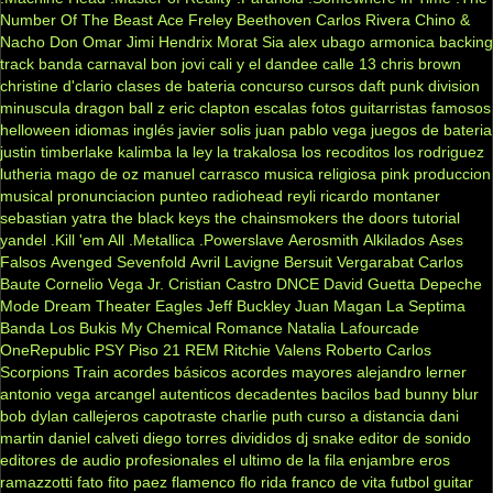
Number Of The Beast
Ace Freley
Beethoven
Carlos Rivera
Chino &
Nacho
Don Omar
Jimi Hendrix
Morat
Sia
alex ubago
armonica
backing
track
banda carnaval
bon jovi
cali y el dandee
calle 13
chris brown
christine d'clario
clases de bateria
concurso
cursos
daft punk
division
minuscula
dragon ball z
eric clapton
escalas
fotos
guitarristas famosos
helloween
idiomas
inglés
javier solis
juan pablo vega
juegos de bateria
justin timberlake
kalimba
la ley
la trakalosa
los recoditos
los rodriguez
lutheria
mago de oz
manuel carrasco
musica religiosa
pink
produccion
musical
pronunciacion
punteo
radiohead
reyli
ricardo montaner
sebastian yatra
the black keys
the chainsmokers
the doors
tutorial
yandel
.Kill 'em All
.Metallica
.Powerslave
Aerosmith
Alkilados
Ases
Falsos
Avenged Sevenfold
Avril Lavigne
Bersuit Vergarabat
Carlos
Baute
Cornelio Vega Jr.
Cristian Castro
DNCE
David Guetta
Depeche
Mode
Dream Theater
Eagles
Jeff Buckley
Juan Magan
La Septima
Banda
Los Bukis
My Chemical Romance
Natalia Lafourcade
OneRepublic
PSY
Piso 21
REM
Ritchie Valens
Roberto Carlos
Scorpions
Train
acordes básicos
acordes mayores
alejandro lerner
antonio vega
arcangel
autenticos decadentes
bacilos
bad bunny
blur
bob dylan
callejeros
capotraste
charlie puth
curso a distancia
dani
martin
daniel calveti
diego torres
divididos
dj snake
editor de sonido
editores de audio profesionales
el ultimo de la fila
enjambre
eros
ramazzotti
fato
fito paez
flamenco
flo rida
franco de vita
futbol
guitar