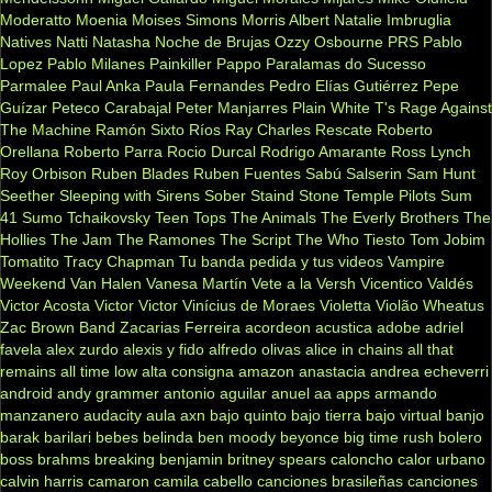
Moderatto
Moenia
Moises Simons
Morris Albert
Natalie Imbruglia
Natives
Natti Natasha
Noche de Brujas
Ozzy Osbourne
PRS
Pablo
Lopez
Pablo Milanes
Painkiller
Pappo
Paralamas do Sucesso
Parmalee
Paul Anka
Paula Fernandes
Pedro Elías Gutiérrez
Pepe
Guízar
Peteco Carabajal
Peter Manjarres
Plain White T's
Rage Against
The Machine
Ramón Sixto Ríos
Ray Charles
Rescate
Roberto
Orellana
Roberto Parra
Rocio Durcal
Rodrigo Amarante
Ross Lynch
Roy Orbison
Ruben Blades
Ruben Fuentes
Sabú
Salserin
Sam Hunt
Seether
Sleeping with Sirens
Sober
Staind
Stone Temple Pilots
Sum
41
Sumo
Tchaikovsky
Teen Tops
The Animals
The Everly Brothers
The
Hollies
The Jam
The Ramones
The Script
The Who
Tiesto
Tom Jobim
Tomatito
Tracy Chapman
Tu banda pedida y tus videos
Vampire
Weekend
Van Halen
Vanesa Martín
Vete a la Versh
Vicentico Valdés
Victor Acosta
Victor Victor
Vinícius de Moraes
Violetta
Violão
Wheatus
Zac Brown Band
Zacarias Ferreira
acordeon
acustica
adobe
adriel
favela
alex zurdo
alexis y fido
alfredo olivas
alice in chains
all that
remains
all time low
alta consigna
amazon
anastacia
andrea echeverri
android
andy grammer
antonio aguilar
anuel aa
apps
armando
manzanero
audacity
aula
axn
bajo quinto
bajo tierra
bajo virtual
banjo
barak
barilari
bebes
belinda
ben moody
beyonce
big time rush
bolero
boss
brahms
breaking benjamin
britney spears
caloncho
calor urbano
calvin harris
camaron
camila cabello
canciones brasileñas
canciones