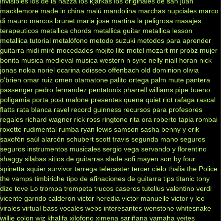
invisibles
los de la nazza
los kjarkas
los originales de san juan
macklemore
made in china
malú
mandolina
marchas nupciales
marco
di mauro
marcos brunet
maria jose
martina la peligrosa
masajes
terapeuticos
metallica chords
metallica guitar
metallica lesson
metallica tutorial
metalófono
metodo suzuki
metodos para aprender
guitarra
midi
miró
mocedades
mojito lite
motel
mozart
mr probz
mujer
bonita
musica medieval
musica western
n sync
nelly
niall horan
nick
jonas
nokia
noriel
ocarina
odisseo
offenbach
old dominion
olivia
o'brien
omar ruiz
omen
otamatone
palito ortega
palm mute
pantera
passenger
pedro fernandez
pentatonix
pharrell williams
pipe bueno
poligamia
porta
post malone
presentes
quena
quiet riot
rafaga
rascal
flatts
rata blanca
ravel
record guinness
recursos para profesores
regalos
richard wagner
rick ross
ringtone
rita ora
roberto tapia
rombai
roxette
rudimental
rumba
ryan lewis
samson
sasha benny y erik
saxofón
saúl alarcón
schubert
scott travis
segunda mano
seguros
seguros instrumentos musicales
sergio vega
servando y florentino
shaggy
silabas
sitios de guitarras
slade
sofi mayen
son by four
spinetta
squier
survivor
tarrega
telecaster
tercer cielo
thalia
the Police
the vamps
timbiriche
tipo de afinaciones de guitarra
tips
titanic
tony
dize
tove Lo
trompa
trompeta
trucos caseros
tutellus
valentino
verdi
vicente garrido calderon
victor heredia
victor manuelle
victor y leo
virales
virtual bass
vocales
webs interesantes
wenstone
whitesnake
willie colon
wiz khalifa
xilofono
ximena sariñana
yamaha
yeites