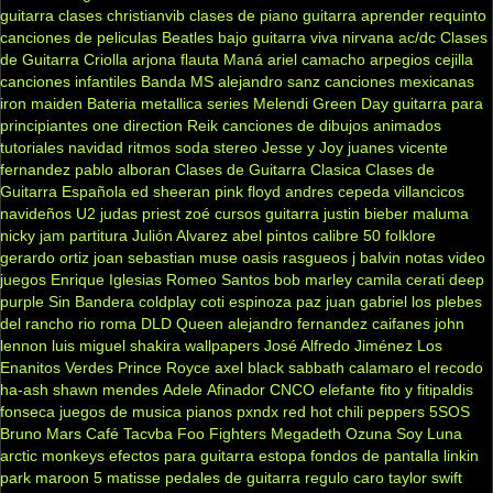
guitarra clases
christianvib
clases de piano
guitarra
aprender
requinto
canciones de peliculas
Beatles
bajo
guitarra viva
nirvana
ac/dc
Clases
de Guitarra Criolla
arjona
flauta
Maná
ariel camacho
arpegios
cejilla
canciones infantiles
Banda MS
alejandro sanz
canciones mexicanas
iron maiden
Bateria
metallica
series
Melendi
Green Day
guitarra para
principiantes
one direction
Reik
canciones de dibujos animados
tutoriales
navidad
ritmos
soda stereo
Jesse y Joy
juanes
vicente
fernandez
pablo alboran
Clases de Guitarra Clasica
Clases de
Guitarra Española
ed sheeran
pink floyd
andres cepeda
villancicos
navideños
U2
judas priest
zoé
cursos guitarra
justin bieber
maluma
nicky jam
partitura
Julión Alvarez
abel pintos
calibre 50
folklore
gerardo ortiz
joan sebastian
muse
oasis
rasgueos
j balvin
notas
video
juegos
Enrique Iglesias
Romeo Santos
bob marley
camila
cerati
deep
purple
Sin Bandera
coldplay
coti
espinoza paz
juan gabriel
los plebes
del rancho
rio roma
DLD
Queen
alejandro fernandez
caifanes
john
lennon
luis miguel
shakira
wallpapers
José Alfredo Jiménez
Los
Enanitos Verdes
Prince Royce
axel
black sabbath
calamaro
el recodo
ha-ash
shawn mendes
Adele
Afinador
CNCO
elefante
fito y fitipaldis
fonseca
juegos de musica
pianos
pxndx
red hot chili peppers
5SOS
Bruno Mars
Café Tacvba
Foo Fighters
Megadeth
Ozuna
Soy Luna
arctic monkeys
efectos para guitarra
estopa
fondos de pantalla
linkin
park
maroon 5
matisse
pedales de guitarra
regulo caro
taylor swift