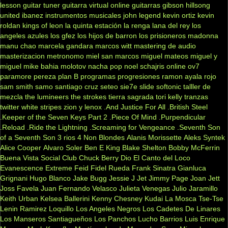
lesson
guitar tuner
guitarra virtual online
guitarras gibson
hillsong
united
ibanez
instrumentos musicales
john legend
kevin ortiz
kevin
roldan
kings of leon
la quinta estación
la renga
lana del rey
los
angeles azules
los gfez
los hijos de barron
los prisioneros
madonna
manu chao
marcela gandara
marcos witt
mastering de audio
masterizacion
metronomo
miel san marcos
miguel mateos
miguel y
miguel
mike bahia
molotov
nacha pop
noel schajris
online
ov7
paramore
pereza
plan B
programas
progresiones
ramon ayala
rojo
sam smith
samo
santiago cruz
seteo
sie7e
slide
softonic
talller de
mezcla
the lumineers
the strokes
tierra sagrada
tori kelly
tranzas
twitter
white stripes
zion y lenox
.And Justice For All
.British Steel
.Keeper of the Seven Keys Part 2
.Piece Of Mind
.Purpendicular
.Reload
.Ride the Lightning
.Screaming for Vengeance
.Seventh Son
of a Seventh Son
3 rios
4 Non Blondes
Alanis Morissette
Aleks Syntek
Alice Cooper
Alvaro Soler
Ben E King
Blake Shelton
Bobby McFerrin
Buena Vista Social Club
Chuck Berry
Dio
El Canto del Loco
Evanescence
Extreme
Feid
Fidel Rueda
Frank Sinatra
Gianluca
Grignani
Hugo Blanco
Jake Bugg
Jessie J
Jet
Jimmy Page
Joan Jett
Joss Favela
Juan Fernando Velasco
Julieta Venegas
Julio Jaramillo
Keith Urban
Kelsea Ballerini
Kenny Chesney
Kudai
La Mosca Tse-Tse
Lenin Ramirez
Loquillo
Los Angeles Negros
Los Cadetes De Linares
Los Manseros Santiagueños
Los Panchos
Lucho Barrios
Luis Enrique