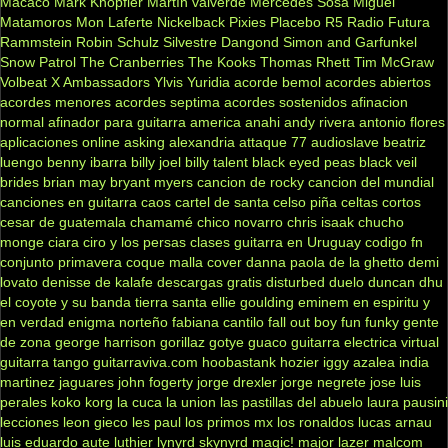
Macaco
Mark Knopfler
Martín valverde
Mercedes Sosa
Miguel
Matamoros
Mon Laferte
Nickelback
Pixies
Placebo
R5
Radio Futura
Rammstein
Robin Schulz
Silvestre Dangond
Simon and Garfunkel
Snow Patrol
The Cranberries
The Kooks
Thomas Rhett
Tim McGraw
Volbeat
X Ambassadors
Ylvis
Yuridia
acorde bemol
acordes abiertos
acordes menores
acordes septima
acordes sostenidos
afinacion
normal
afinador para guitarra
america
anahi
andy rivera
antonio flores
aplicaciones online
asking alexandria
attaque 77
audioslave
beatriz
luengo
benny ibarra
billy joel
billy talent
black eyed peas
black veil
brides
brian may
bryant myers
cancion de rocky
cancion del mundial
canciones en guitarra
caos
cartel de santa
celso piña
celtas cortos
cesar de guatemala
chamamé
chico novarro
chris isaak
chucho
monge
ciara
ciro y los persas
clases guitarra en Uruguay
codigo fn
conjunto primavera
coque malla
cover
danna paola
de la ghetto
demi
lovato
denisse de kalafe
descargas gratis
disturbed
duelo
duncan dhu
el coyote y su banda tierra santa
ellie goulding
eminem
en espiritu y
en verdad
enigma norteño
fabiana cantilo
fall out boy
fun
funky
gente
de zona
george harrison
gorillaz
gotye
guaco
guitarra electrica virtual
guitarra tango
guitarraviva.com
hoobastank
hozier
iggy azalea
india
martinez
jaguares
john fogerty
jorge drexler
jorge negrete
jose luis
perales
koko
korg
la cuca
la union
las pastillas del abuelo
laura pausini
lecciones
leon gieco
les paul
los primos mx
los ronaldos
lucas arnau
luis eduardo aute
luthier
lynyrd skynyrd
magic!
major lazer
malcom