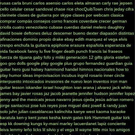
rusas
carla bruni
carlos asensio
carlos eleta almaran
carly rae jepsen
cello
celular
cesar sandoval
chase rice
chocQuibTown
chris jeday
cifra
clarinete
clases de guitarra por skype
clases por webcam
clasica
comprar
compás
consejos
corno francés
coverdale
crecer german
criolla
cuatro venezolano
cubase
cuerdas
daniel melero
daughtry
david bowie
deftones
deluz
descemer bueno
dexter
diapasón
distintas
afinaciones
dominio propio
drake
ebay
edith marquez
el vega
elvis
crespo
enchufa la guitarra
epiphone
erasure
española
esperanza de
vida
facebook
fanny lu
five finger death punch
francis lai
fraseos
fuerza de tijuana
gaby fofo y miliki
generación 12
gifts
gloria estefan
goo goo dolls
google play
google plus
grupo fernandez
guardian
guia
guitar hero
gusi
halsey
hammond
handel
himnos nacionales
how to
play
humor
ideas
improvisacion
incubus
ingrid rosario
inner circle
interpuesto
intoxicados
invasores de nuevo leon
inventos
iron man
guitar lesson
iskander
israel houghton
ivan arana
j alvarez
jack white
james bay
javier rosas
jaz jacob
jeanette
jennifer hudson
jennifer lopez
jenny and the mexicats
jesus navarro
jesus ojeda
jesús adrian romero
jorge santacruz
jose luis reyes
jose miguel diez
jowell & randy
juan
solo
juhn
julian casablancas
kalinchita
kanye west
kaoma
karaoke
karatula
ken-y
kent jones
kesha
kevin gates
kirk Hammett guitar
kirk
esp
kk downing
kungs
ky-mani marley
lacuerdanet
lapiz conciente
leiva
lemmy
leño
licks
lil silvio y el vega
lil wayne
little mix
los amigos