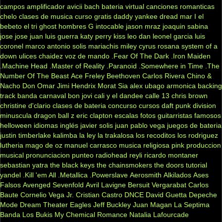
campos
amplificador
avicii
bach
bateria virtual
canciones romanticas
chelo
clases de musica
curso gratis
daddy yankee
dread mar I
el
bebeto
el tri
ghost
hombres G
intocable
jason mraz
joaquin sabina
jose jose
juan luis guerra
katy perry
kiss
leo dan
leonel garcia
luis
coronel
marco antonio solis
mariachis
miley cyrus
rosana
system of a
down
ulices chaidez
voz de mando
.Fear Of The Dark
.Iron Maiden
.Machine Head
.Master of Reality
.Paranoid
.Somewhere in Time
.The
Number Of The Beast
Ace Freley
Beethoven
Carlos Rivera
Chino &
Nacho
Don Omar
Jimi Hendrix
Morat
Sia
alex ubago
armonica
backing
track
banda carnaval
bon jovi
cali y el dandee
calle 13
chris brown
christine d'clario
clases de bateria
concurso
cursos
daft punk
division
minuscula
dragon ball z
eric clapton
escalas
fotos
guitarristas famosos
helloween
idiomas
inglés
javier solis
juan pablo vega
juegos de bateria
justin timberlake
kalimba
la ley
la trakalosa
los recoditos
los rodriguez
lutheria
mago de oz
manuel carrasco
musica religiosa
pink
produccion
musical
pronunciacion
punteo
radiohead
reyli
ricardo montaner
sebastian yatra
the black keys
the chainsmokers
the doors
tutorial
yandel
.Kill 'em All
.Metallica
.Powerslave
Aerosmith
Alkilados
Ases
Falsos
Avenged Sevenfold
Avril Lavigne
Bersuit Vergarabat
Carlos
Baute
Cornelio Vega Jr.
Cristian Castro
DNCE
David Guetta
Depeche
Mode
Dream Theater
Eagles
Jeff Buckley
Juan Magan
La Septima
Banda
Los Bukis
My Chemical Romance
Natalia Lafourcade