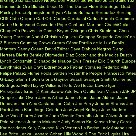
& Gringo
Banda Clave Nueva
Ben Rector
Bienvenido Julian Guitiérrez
Binomio de Oro
Blondie
Blood On The Dance Floor
Bob Seger
Brad
Paisley
Bruce Springsteen
Bryan Adams
Bulmaro Bermúdez
Burning
CD9
Cafe Quijano
Carl Orff
Carlos Carabajal
Carlos Puebla
Carminho
Carrie Underwood
Cassadee Pope
Chabuco Martinez
ChachiGuitar
Chaqueño Palavecino
Chase Bryant
Chingon
Chris Stapleton
Chris
Young
Christian Nodal
Christina Aguilera
Compay Segundo
Cookin’ on
3 Burners
Counting Crows
Cream
César Portillo de la Luz
Danilo
Montero
Danny Ocean
David Záizar
Daya
Diablos Negros
Diego
Herrera
Dierks Bentley
Diomedes Diaz
Doctor and the Medics
Dustin
Lynch
Echosmith
El chapo de sinaloa
Elvis Presley
Eric Church
Europe
Eurythmics
Evan Craft
Extremoduro
Fabian Corrales
Federico Villa
Felipe Pelaez
Flume
Fools Garden
Foster the People
Francesco Yates
G-Eazy
Glenn Tipton
Gloria Gaynor
Gnash
Granger Smith
Guillermo
Rodríguez Fiffe
Hayley Williams
He Is We
Héctor Lavoe
Igor
Presnyakov
Israel IZ Kamakawiwo'ole
Ivan Ovalle
Ivan Villazon
JAF
JP
Cooper
Jake Owen
James Arthur
James Blunt
Jason Aldean
Jason
Donovan
Jhon Alex Castaño
Joe Cuba
Joe Perry
Johann Strauss
Jon
Pardi
Jonas Blue
Jorge Celedon
Jose Angel Bedoya
Jose Madero
Jose Vaca Flores
Joseíto
Juan Vicente Torrealba
Juan Záizar
Juancho
Polo Valencia
Juanito Makandé
Judy Santos
Kai
Kansas
Kany Garcia
Kar Accidents
Kelly Clarkson
Kiko Veneno
La Beriso
Lady Antebellum
Lee Brice
Lenka
Leonard Cohen
Lilly Wood & The Prick
Liquits
Lira