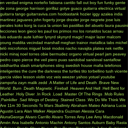
en verdad
enigma norteño
fabiana cantilo
fall out boy
fun
funky
gente
de zona
george harrison
gorillaz
gotye
guaco
guitarra electrica virtual
guitarra tango
guitarraviva.com
hoobastank
hozier
iggy azalea
india
martinez
jaguares
john fogerty
jorge drexler
jorge negrete
jose luis
perales
koko
korg
la cuca
la union
las pastillas del abuelo
laura pausini
lecciones
leon gieco
les paul
los primos mx
los ronaldos
lucas arnau
luis eduardo aute
luthier
lynyrd skynyrd
magic!
major lazer
malcom
young
maldita vecindad
marshall
meghan trainor
metallica tabs
michel
teló
microfonos
miguel bosé
modos
nacho
navajita platea
nek
netflix
nicki minaj
noel torres
obie bermudez
organo virtual
pearl jam
peavey
pedro capo
pierce the veil
piero
puas
sandobal
sandoval
santaflow
siddhartha
slash
smartphones
sting
swedish house mafia
telefonos
inteligentes
the cure
the darkness
the turtles
tito torbellino
tush
vicente
garcia
video lesson
violin
voz veis
weezer
yahoo
yotuel
youtube
zampoña
zayn malik
zedd
.A Matter of Life and Death
.Brave New
World
.Burn
.Death Magnetic
.Fireball
.Heaven And Hell
.Hell Bent for
Leather
.Holy Diver
.In Rock
.Load
.Master Of The Rings
.Mob Rules
.Painkiller
.Sad Wings of Destiny
.Stained Class
.Wo Do We Think We
Are
11m
30 Seconds To Mars
3ballmty
Abraham Mateo
Adriana Lucia
Agustin Lara
Alan Walker
Alejandra Guzman
Alessia Cara
AlunaGeorge
Alvaro Carrillo
Alvaro Torres
Amy Lee
Amy Macdonald
Amén
Ana Isabelle
Antonio Machin
Antony Santos
Auburn
Baby Rasta