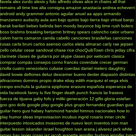
favela
alex zurdo
alexis y fido
alfredo olivas
alice in chains
all that
remains
all time low
alta consigna
amazon
anastacia
andrea echeverri
android
andy grammer
antonio aguilar
anuel aa
apps
armando
manzanero
audacity
aula
axn
bajo quinto
bajo tierra
bajo virtual
banjo
barak
barilari
bebes
belinda
ben moody
beyonce
big time rush
bolero
boss
brahms
breaking benjamin
britney spears
caloncho
calor urbano
calvin harris
camaron
camila cabello
canciones brasileñas
canciones
rusas
carla bruni
carlos asensio
carlos eleta almaran
carly rae jepsen
cello
celular
cesar sandoval
chase rice
chocQuibTown
chris jeday
cifra
clarinete
clases de guitarra por skype
clases por webcam
clasica
comprar
compás
consejos
corno francés
coverdale
crecer german
criolla
cuatro venezolano
cubase
cuerdas
daniel melero
daughtry
david bowie
deftones
deluz
descemer bueno
dexter
diapasón
distintas
afinaciones
dominio propio
drake
ebay
edith marquez
el vega
elvis
crespo
enchufa la guitarra
epiphone
erasure
española
esperanza de
vida
facebook
fanny lu
five finger death punch
francis lai
fraseos
fuerza de tijuana
gaby fofo y miliki
generación 12
gifts
gloria estefan
goo goo dolls
google play
google plus
grupo fernandez
guardian
guia
guitar hero
gusi
halsey
hammond
handel
himnos nacionales
how to
play
humor
ideas
improvisacion
incubus
ingrid rosario
inner circle
interpuesto
intoxicados
invasores de nuevo leon
inventos
iron man
guitar lesson
iskander
israel houghton
ivan arana
j alvarez
jack white
james bay
javier rosas
jaz jacob
jeanette
jennifer hudson
jennifer lopez