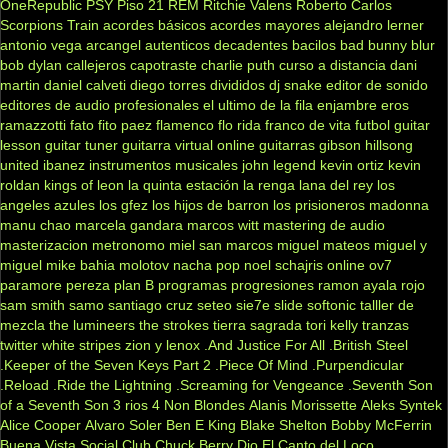
OneRepublic
PSY
Piso 21
REM
Ritchie Valens
Roberto Carlos
Scorpions
Train
acordes básicos
acordes mayores
alejandro lerner
antonio vega
arcangel
autenticos decadentes
bacilos
bad bunny
blur
bob dylan
callejeros
capotraste
charlie puth
curso a distancia
dani
martin
daniel calveti
diego torres
divididos
dj snake
editor de sonido
editores de audio profesionales
el ultimo de la fila
enjambre
eros
ramazzotti
fato
fito paez
flamenco
flo rida
franco de vita
futbol
guitar
lesson
guitar tuner
guitarra virtual online
guitarras gibson
hillsong
united
ibanez
instrumentos musicales
john legend
kevin ortiz
kevin
roldan
kings of leon
la quinta estación
la renga
lana del rey
los
angeles azules
los gfez
los hijos de barron
los prisioneros
madonna
manu chao
marcela gandara
marcos witt
mastering de audio
masterizacion
metronomo
miel san marcos
miguel mateos
miguel y
miguel
mike bahia
molotov
nacha pop
noel schajris
online
ov7
paramore
pereza
plan B
programas
progresiones
ramon ayala
rojo
sam smith
samo
santiago cruz
seteo
sie7e
slide
softonic
talller de
mezcla
the lumineers
the strokes
tierra sagrada
tori kelly
tranzas
twitter
white stripes
zion y lenox
.And Justice For All
.British Steel
.Keeper of the Seven Keys Part 2
.Piece Of Mind
.Purpendicular
.Reload
.Ride the Lightning
.Screaming for Vengeance
.Seventh Son
of a Seventh Son
3 rios
4 Non Blondes
Alanis Morissette
Aleks Syntek
Alice Cooper
Alvaro Soler
Ben E King
Blake Shelton
Bobby McFerrin
Buena Vista Social Club
Chuck Berry
Dio
El Canto del Loco