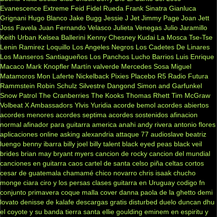
Evanescence
Extreme
Feid
Fidel Rueda
Frank Sinatra
Gianluca
Grignani
Hugo Blanco
Jake Bugg
Jessie J
Jet
Jimmy Page
Joan Jett
Joss Favela
Juan Fernando Velasco
Julieta Venegas
Julio Jaramillo
Keith Urban
Kelsea Ballerini
Kenny Chesney
Kudai
La Mosca Tse-Tse
Lenin Ramirez
Loquillo
Los Angeles Negros
Los Cadetes De Linares
Los Manseros Santiagueños
Los Panchos
Lucho Barrios
Luis Enrique
Macaco
Mark Knopfler
Martín valverde
Mercedes Sosa
Miguel
Matamoros
Mon Laferte
Nickelback
Pixies
Placebo
R5
Radio Futura
Rammstein
Robin Schulz
Silvestre Dangond
Simon and Garfunkel
Snow Patrol
The Cranberries
The Kooks
Thomas Rhett
Tim McGraw
Volbeat
X Ambassadors
Ylvis
Yuridia
acorde bemol
acordes abiertos
acordes menores
acordes septima
acordes sostenidos
afinacion
normal
afinador para guitarra
america
anahi
andy rivera
antonio flores
aplicaciones online
asking alexandria
attaque 77
audioslave
beatriz
luengo
benny ibarra
billy joel
billy talent
black eyed peas
black veil
brides
brian may
bryant myers
cancion de rocky
cancion del mundial
canciones en guitarra
caos
cartel de santa
celso piña
celtas cortos
cesar de guatemala
chamamé
chico novarro
chris isaak
chucho
monge
ciara
ciro y los persas
clases guitarra en Uruguay
codigo fn
conjunto primavera
coque malla
cover
danna paola
de la ghetto
demi
lovato
denisse de kalafe
descargas gratis
disturbed
duelo
duncan dhu
el coyote y su banda tierra santa
ellie goulding
eminem
en espiritu y