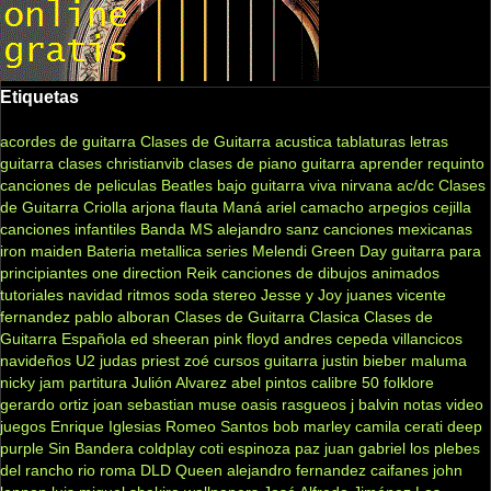
Etiquetas
acordes de guitarra
Clases de Guitarra acustica
tablaturas
letras
guitarra clases
christianvib
clases de piano
guitarra
aprender
requinto
canciones de peliculas
Beatles
bajo
guitarra viva
nirvana
ac/dc
Clases
de Guitarra Criolla
arjona
flauta
Maná
ariel camacho
arpegios
cejilla
canciones infantiles
Banda MS
alejandro sanz
canciones mexicanas
iron maiden
Bateria
metallica
series
Melendi
Green Day
guitarra para
principiantes
one direction
Reik
canciones de dibujos animados
tutoriales
navidad
ritmos
soda stereo
Jesse y Joy
juanes
vicente
fernandez
pablo alboran
Clases de Guitarra Clasica
Clases de
Guitarra Española
ed sheeran
pink floyd
andres cepeda
villancicos
navideños
U2
judas priest
zoé
cursos guitarra
justin bieber
maluma
nicky jam
partitura
Julión Alvarez
abel pintos
calibre 50
folklore
gerardo ortiz
joan sebastian
muse
oasis
rasgueos
j balvin
notas
video
juegos
Enrique Iglesias
Romeo Santos
bob marley
camila
cerati
deep
purple
Sin Bandera
coldplay
coti
espinoza paz
juan gabriel
los plebes
del rancho
rio roma
DLD
Queen
alejandro fernandez
caifanes
john