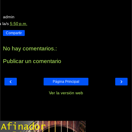
admin
a la/s
5:50 p.m.
Compartir
No hay comentarios.:
Publicar un comentario
‹
›
Página Principal
Ver la versión web