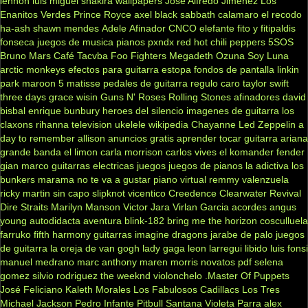
lennon
luis miguel
shakira
wallpapers
José Alfredo Jiménez
Los
Enanitos Verdes
Prince Royce
axel
black sabbath
calamaro
el recodo
ha-ash
shawn mendes
Adele
Afinador
CNCO
elefante
fito y fitipaldis
fonseca
juegos de musica
pianos
pxndx
red hot chili peppers
5SOS
Bruno Mars
Café Tacvba
Foo Fighters
Megadeth
Ozuna
Soy Luna
arctic monkeys
efectos para guitarra
estopa
fondos de pantalla
linkin
park
maroon 5
matisse
pedales de guitarra
regulo caro
taylor swift
three days grace
wisin
Guns N' Roses
Rolling Stones
afinadores
david
bisbal
enrique bunbury
heroes del silencio
imagenes de guitarra
los
claxons
rihanna
television
ukelele
wikipedia
Chayanne
Led Zeppelin
a
day to remember
allison
anuncios gratis
aprender tocar guitarra
ariana
grande
banda el limon
carla morrison
carlos vives
el komander
fender
gian marco
guitarras electricas
juegos
juegos de pianos
la adictiva
los
bunkers
marama
no te va a gustar
piano virtual
remmy valenzuela
ricky martin
sin capo
slipknot
vicentico
Creedence Clearwater Revival
Dire Straits
Marilyn Manson
Victor Jara
Virlan Garcia
acordes
angus
young
autodidacta
aventura
blink-182
bring me the horizon
cosculluela
farruko
fifth harmony
guitarras
imagine dragons
jarabe de palo
juegos
de guitarra
la oreja de van gogh
lady gaga
leon larregui
libido
luis fonsi
manuel medrano
marc anthony
maren morris
novatos
pdf
selena
gomez
silvio rodriguez
the weeknd
violonchelo
.Master Of Puppets
José Feliciano
Kaleth Morales
Los Fabulosos Cadillacs
Los Tres
Michael Jackson
Pedro Infante
Pitbull
Santana
Violeta Parra
alex