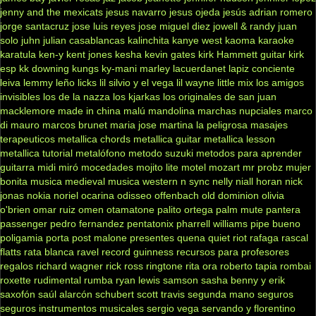
jenny and the mexicats
jesus navarro
jesus ojeda
jesús adrian romero
jorge santacruz
jose luis reyes
jose miguel diez
jowell & randy
juan
solo
juhn
julian casablancas
kalinchita
kanye west
kaoma
karaoke
karatula
ken-y
kent jones
kesha
kevin gates
kirk Hammett guitar
kirk
esp
kk downing
kungs
ky-mani marley
lacuerdanet
lapiz conciente
leiva
lemmy
leño
licks
lil silvio y el vega
lil wayne
little mix
los amigos
invisibles
los de la nazza
los kjarkas
los originales de san juan
macklemore
made in china
malú
mandolina
marchas nupciales
marco
di mauro
marcos brunet
maria jose
martina la peligrosa
masajes
terapeuticos
metallica chords
metallica guitar
metallica lesson
metallica tutorial
metalófono
metodo suzuki
metodos para aprender
guitarra
midi
miró
mocedades
mojito lite
motel
mozart
mr probz
mujer
bonita
musica medieval
musica western
n sync
nelly
niall horan
nick
jonas
nokia
noriel
ocarina
odisseo
offenbach
old dominion
olivia
o'brien
omar ruiz
omen
otamatone
palito ortega
palm mute
pantera
passenger
pedro fernandez
pentatonix
pharrell williams
pipe bueno
poligamia
porta
post malone
presentes
quena
quiet riot
rafaga
rascal
flatts
rata blanca
ravel
record guinness
recursos para profesores
regalos
richard wagner
rick ross
ringtone
rita ora
roberto tapia
rombai
roxette
rudimental
rumba
ryan lewis
samson
sasha benny y erik
saxofón
saúl alarcón
schubert
scott travis
segunda mano
seguros
seguros instrumentos musicales
sergio vega
servando y florentino