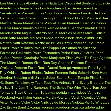
Lori Meyers
Los Abuelos de la Nada
Los Chicos del Boulevard
Los De
Adentro
Los Impacientes
Los Rancheros
Los Sebastianes
Los
Secretos
Los Visconti
Lucas Sugo
Luciano Pereyra
Luis Aguilé
Luis
Demetrio
Lukas Graham
Luke Bryan
Luz Casal
M clan
Maddie & Tae
Maldita Nerea
Manolo Tena
Manuel Julian
Manuel Turizo
Marcelino
Guerra
Marco Aurelio
Marcos Yaroide
Marta Sanchez
Martín Urieta
Mendelssohn
Miguel Gallardo
Miguel Morales
Mijares
Mike Oldfield
Moderatto
Moenia
Moises Simons
Morris Albert
Natalie Imbruglia
Natives
Natti Natasha
Noche de Brujas
Ozzy Osbourne
PRS
Pablo
Lopez
Pablo Milanes
Painkiller
Pappo
Paralamas do Sucesso
Parmalee
Paul Anka
Paula Fernandes
Pedro Elías Gutiérrez
Pepe
Guízar
Peteco Carabajal
Peter Manjarres
Plain White T's
Rage Against
The Machine
Ramón Sixto Ríos
Ray Charles
Rescate
Roberto
Orellana
Roberto Parra
Rocio Durcal
Rodrigo Amarante
Ross Lynch
Roy Orbison
Ruben Blades
Ruben Fuentes
Sabú
Salserin
Sam Hunt
Seether
Sleeping with Sirens
Sober
Staind
Stone Temple Pilots
Sum
41
Sumo
Tchaikovsky
Teen Tops
The Animals
The Everly Brothers
The
Hollies
The Jam
The Ramones
The Script
The Who
Tiesto
Tom Jobim
Tomatito
Tracy Chapman
Tu banda pedida y tus videos
Vampire
Weekend
Van Halen
Vanesa Martín
Vete a la Versh
Vicentico Valdés
Victor Acosta
Victor Victor
Vinícius de Moraes
Violetta
Violão
Wheatus
Zac Brown Band
Zacarias Ferreira
acordeon
acustica
adobe
adriel