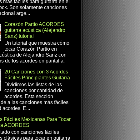
s más fáciles para guitarra en el
ock. Son solamente canciones
cional arge...
Corazón Partío ACORDES
guitarra acústica (Alejandro
Sanz) tutorial
Un tutorial que muestra cómo
tocar Corazón Partío en
acústica de Alejandro Sanz con
os de los acordes en pantalla.
20 Canciones con 3 Acordes
Fáciles Principiantes Guitarra
Dividimos las listas de las
canciones por cantidad de
acordes. Esta sección
de a las canciones más fáciles
 acordes. E...
s Fáciles Mexicanas Para Tocar
rra ACORDES
istado con canciones fáciles
 clásicas para tocar en guitarra