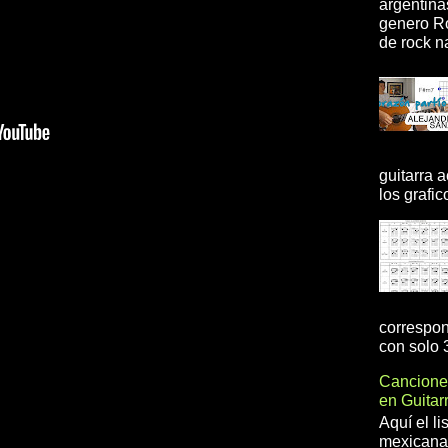
argentina
genero R
de rock na
guitarra 
los grafic
correspon
con solo 3
Cancione
en Guita
Aquí el l
mexicanas