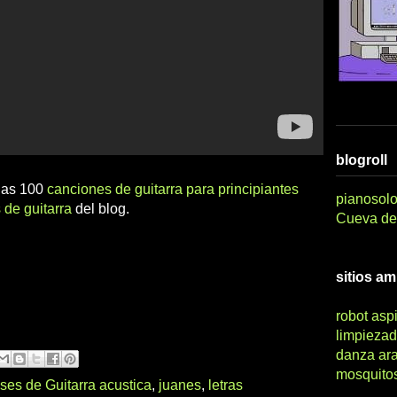
blogroll
 las 100
canciones de guitarra para principiantes
pianosolo
 de guitarra
del blog.
Cueva del
sitios a
robot asp
limpiezad
danza ar
mosquito
ses de Guitarra acustica
,
juanes
,
letras