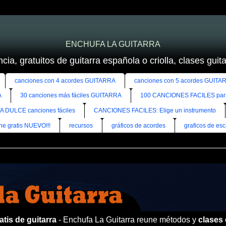
ENCHUFA LA GUITARRA
cia, gratuitos de guitarra española o criolla, clases guitar
canciones con 4 acordes GUITARRA
canciones con 5 acordes GUITA
A
30 canciones más fáciles GUITARRA
100 CANCIONES FACILES pa
A DULCE canciones fáciles
CANCIONES FACILES: Elige un instrumento
ine gratis NUEVO!!!
recursos
gráficos de acordes
graficos de esc
tis de guitarra
- Enchufa La Guitarra reune métodos y
clases 