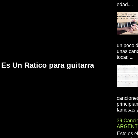
edad....
un poco d
unas canc
tocar. ...
Es Un Ratico para guitarra
canciones
principia
famosas y 
39 Cancio
ARGENT
Este es e