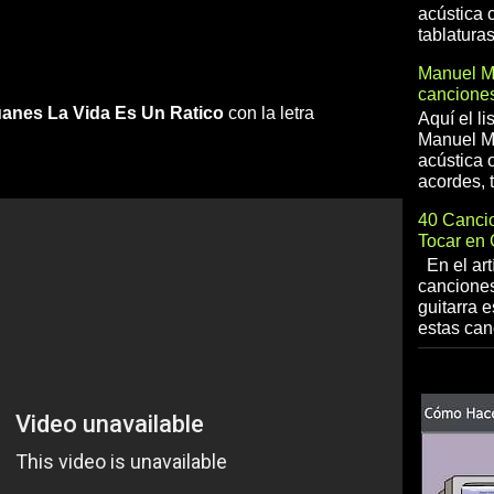
acústica 
tablaturas
Manuel 
canciones
uanes
La Vida Es Un Ratico
con la letra
Aquí el l
Manuel Me
acústica o
acordes, t
40 Cancio
Tocar en 
En el art
canciones
guitarra e
estas can