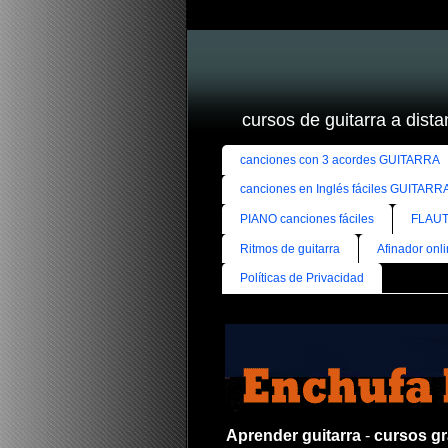
cursos de guitarra a distan
canciones con 3 acordes GUITARRA
canciones en Inglés fáciles GUITARR
PIANO canciones fáciles
FLAUT
Ritmos de guitarra
Afinador onl
Políticas de Privacidad
Aprender guitarra
-
cursos gra