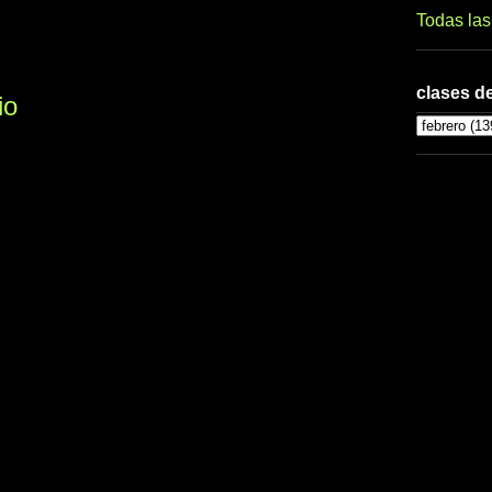
Todas la
clases de
io