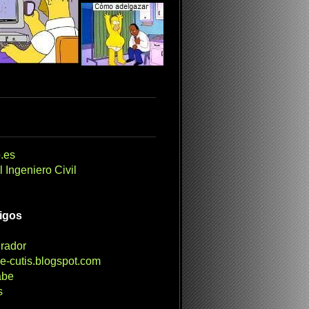
.es
 Ingeniero Civil
migos
irador
e-cutis.blogspot.com
abe
s