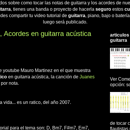
dos sobre como tocar las notas de guitarra y los acordes de nue
tarra
, tienes una banda o proyecto de hacerla
seguro
estos
cu
des compartir tu video tutorial de
guitarra
, piano, bajo o baterí
luego será publicado.
, Acordes en guitarra acústica
articulos
guitarra
 de youtube Mauro Martinez en el que muestra
ico
en guitarra acústica, la canción de
Juanes
Ver Comen
 por nota.
opción: so
 vida... es un ratico, del año 2007.
de tocar c
torial para el tema son: D, Bm7, F#m7, Em7,
flautistas