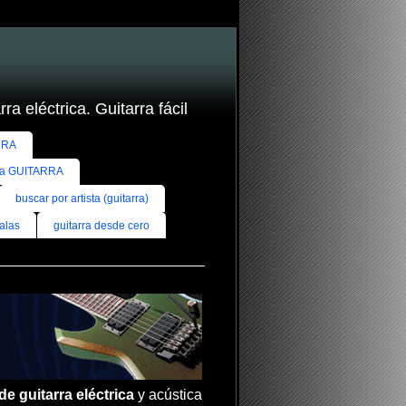
ra eléctrica. Guitarra fácil
RRA
ra GUITARRA
buscar por artista (guitarra)
alas
guitarra desde cero
de guitarra eléctrica
y acústica