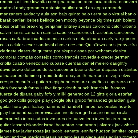
remains
all time low
alta consigna
amazon
anastacia
andrea echeverri
android
andy grammer
antonio aguilar
anuel aa
apps
armando
manzanero
audacity
aula
axn
bajo quinto
bajo tierra
bajo virtual
banjo
barak
barilari
bebes
belinda
ben moody
beyonce
big time rush
bolero
boss
brahms
breaking benjamin
britney spears
caloncho
calor urbano
calvin harris
camaron
camila cabello
canciones brasileñas
canciones
rusas
carla bruni
carlos asensio
carlos eleta almaran
carly rae jepsen
cello
celular
cesar sandoval
chase rice
chocQuibTown
chris jeday
cifra
clarinete
clases de guitarra por skype
clases por webcam
clasica
comprar
compás
consejos
corno francés
coverdale
crecer german
criolla
cuatro venezolano
cubase
cuerdas
daniel melero
daughtry
david bowie
deftones
deluz
descemer bueno
dexter
diapasón
distintas
afinaciones
dominio propio
drake
ebay
edith marquez
el vega
elvis
crespo
enchufa la guitarra
epiphone
erasure
española
esperanza de
vida
facebook
fanny lu
five finger death punch
francis lai
fraseos
fuerza de tijuana
gaby fofo y miliki
generación 12
gifts
gloria estefan
goo goo dolls
google play
google plus
grupo fernandez
guardian
guia
guitar hero
gusi
halsey
hammond
handel
himnos nacionales
how to
play
humor
ideas
improvisacion
incubus
ingrid rosario
inner circle
interpuesto
intoxicados
invasores de nuevo leon
inventos
iron man
guitar lesson
iskander
israel houghton
ivan arana
j alvarez
jack white
james bay
javier rosas
jaz jacob
jeanette
jennifer hudson
jennifer lopez
jenny and the mexicats
jesus navarro
jesus ojeda
jesús adrian romero