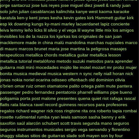
jorge santacruz
jose luis reyes
jose miguel diez
jowell & randy
juan
solo
juhn
julian casablancas
kalinchita
kanye west
kaoma
karaoke
karatula
ken-y
kent jones
kesha
kevin gates
kirk Hammett guitar
kirk
esp
kk downing
kungs
ky-mani marley
lacuerdanet
lapiz conciente
leiva
lemmy
leño
licks
lil silvio y el vega
lil wayne
little mix
los amigos
invisibles
los de la nazza
los kjarkas
los originales de san juan
macklemore
made in china
malú
mandolina
marchas nupciales
marco
di mauro
marcos brunet
maria jose
martina la peligrosa
masajes
terapeuticos
metallica chords
metallica guitar
metallica lesson
metallica tutorial
metalófono
metodo suzuki
metodos para aprender
guitarra
midi
miró
mocedades
mojito lite
motel
mozart
mr probz
mujer
bonita
musica medieval
musica western
n sync
nelly
niall horan
nick
jonas
nokia
noriel
ocarina
odisseo
offenbach
old dominion
olivia
o'brien
omar ruiz
omen
otamatone
palito ortega
palm mute
pantera
passenger
pedro fernandez
pentatonix
pharrell williams
pipe bueno
poligamia
porta
post malone
presentes
quena
quiet riot
rafaga
rascal
flatts
rata blanca
ravel
record guinness
recursos para profesores
regalos
richard wagner
rick ross
ringtone
rita ora
roberto tapia
rombai
roxette
rudimental
rumba
ryan lewis
samson
sasha benny y erik
saxofón
saúl alarcón
schubert
scott travis
segunda mano
seguros
seguros instrumentos musicales
sergio vega
servando y florentino
shaggy
silabas
sitios de guitarras
slade
sofi mayen
son by four