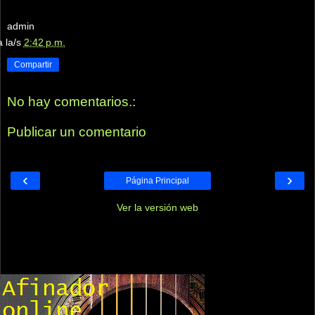
admin
a la/s
2:42 p.m.
Compartir
No hay comentarios.:
Publicar un comentario
‹
›
Página Principal
Ver la versión web