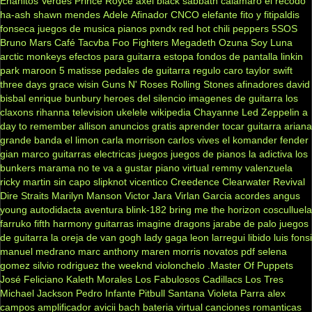
Enanitos Verdes
Prince Royce
axel
black sabbath
calamaro
el recodo
ha-ash
shawn mendes
Adele
Afinador
CNCO
elefante
fito y fitipaldis
fonseca
juegos de musica
pianos
pxndx
red hot chili peppers
5SOS
Bruno Mars
Café Tacvba
Foo Fighters
Megadeth
Ozuna
Soy Luna
arctic monkeys
efectos para guitarra
estopa
fondos de pantalla
linkin
park
maroon 5
matisse
pedales de guitarra
regulo caro
taylor swift
three days grace
wisin
Guns N' Roses
Rolling Stones
afinadores
david
bisbal
enrique bunbury
heroes del silencio
imagenes de guitarra
los
claxons
rihanna
television
ukelele
wikipedia
Chayanne
Led Zeppelin
a
day to remember
allison
anuncios gratis
aprender tocar guitarra
ariana
grande
banda el limon
carla morrison
carlos vives
el komander
fender
gian marco
guitarras electricas
juegos
juegos de pianos
la adictiva
los
bunkers
marama
no te va a gustar
piano virtual
remmy valenzuela
ricky martin
sin capo
slipknot
vicentico
Creedence Clearwater Revival
Dire Straits
Marilyn Manson
Victor Jara
Virlan Garcia
acordes
angus
young
autodidacta
aventura
blink-182
bring me the horizon
cosculluela
farruko
fifth harmony
guitarras
imagine dragons
jarabe de palo
juegos
de guitarra
la oreja de van gogh
lady gaga
leon larregui
libido
luis fonsi
manuel medrano
marc anthony
maren morris
novatos
pdf
selena
gomez
silvio rodriguez
the weeknd
violonchelo
.Master Of Puppets
José Feliciano
Kaleth Morales
Los Fabulosos Cadillacs
Los Tres
Michael Jackson
Pedro Infante
Pitbull
Santana
Violeta Parra
alex
campos
amplificador
avicii
bach
bateria virtual
canciones romanticas