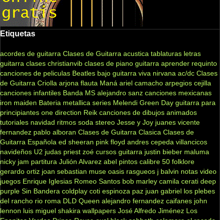
Etiquetas
acordes de guitarra
Clases de Guitarra acustica
tablaturas
letras
guitarra clases
christianvib
clases de piano
guitarra
aprender
requinto
canciones de peliculas
Beatles
bajo
guitarra viva
nirvana
ac/dc
Clases
de Guitarra Criolla
arjona
flauta
Maná
ariel camacho
arpegios
cejilla
canciones infantiles
Banda MS
alejandro sanz
canciones mexicanas
iron maiden
Bateria
metallica
series
Melendi
Green Day
guitarra para
principiantes
one direction
Reik
canciones de dibujos animados
tutoriales
navidad
ritmos
soda stereo
Jesse y Joy
juanes
vicente
fernandez
pablo alboran
Clases de Guitarra Clasica
Clases de
Guitarra Española
ed sheeran
pink floyd
andres cepeda
villancicos
navideños
U2
judas priest
zoé
cursos guitarra
justin bieber
maluma
nicky jam
partitura
Julión Alvarez
abel pintos
calibre 50
folklore
gerardo ortiz
joan sebastian
muse
oasis
rasgueos
j balvin
notas
video
juegos
Enrique Iglesias
Romeo Santos
bob marley
camila
cerati
deep
purple
Sin Bandera
coldplay
coti
espinoza paz
juan gabriel
los plebes
del rancho
rio roma
DLD
Queen
alejandro fernandez
caifanes
john
lennon
luis miguel
shakira
wallpapers
José Alfredo Jiménez
Los