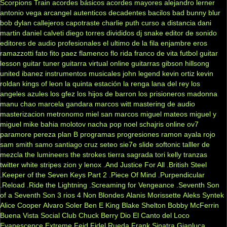
Scorpions
Train
acordes básicos
acordes mayores
alejandro lerner
antonio vega
arcangel
autenticos decadentes
bacilos
bad bunny
blur
bob dylan
callejeros
capotraste
charlie puth
curso a distancia
dani
martin
daniel calveti
diego torres
divididos
dj snake
editor de sonido
editores de audio profesionales
el ultimo de la fila
enjambre
eros
ramazzotti
fato
fito paez
flamenco
flo rida
franco de vita
futbol
guitar
lesson
guitar tuner
guitarra virtual online
guitarras gibson
hillsong
united
ibanez
instrumentos musicales
john legend
kevin ortiz
kevin
roldan
kings of leon
la quinta estación
la renga
lana del rey
los
angeles azules
los gfez
los hijos de barron
los prisioneros
madonna
manu chao
marcela gandara
marcos witt
mastering de audio
masterizacion
metronomo
miel san marcos
miguel mateos
miguel y
miguel
mike bahia
molotov
nacha pop
noel schajris
online
ov7
paramore
pereza
plan B
programas
progresiones
ramon ayala
rojo
sam smith
samo
santiago cruz
seteo
sie7e
slide
softonic
talller de
mezcla
the lumineers
the strokes
tierra sagrada
tori kelly
tranzas
twitter
white stripes
zion y lenox
.And Justice For All
.British Steel
.Keeper of the Seven Keys Part 2
.Piece Of Mind
.Purpendicular
.Reload
.Ride the Lightning
.Screaming for Vengeance
.Seventh Son
of a Seventh Son
3 rios
4 Non Blondes
Alanis Morissette
Aleks Syntek
Alice Cooper
Alvaro Soler
Ben E King
Blake Shelton
Bobby McFerrin
Buena Vista Social Club
Chuck Berry
Dio
El Canto del Loco
Evanescence
Extreme
Feid
Fidel Rueda
Frank Sinatra
Gianluca