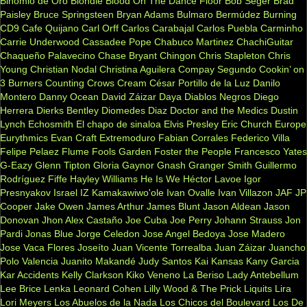
Binomio de Oro
Blondie
Blood On The Dance Floor
Bob Seger
Brad
Paisley
Bruce Springsteen
Bryan Adams
Bulmaro Bermúdez
Burning
CD9
Cafe Quijano
Carl Orff
Carlos Carabajal
Carlos Puebla
Carminho
Carrie Underwood
Cassadee Pope
Chabuco Martinez
ChachiGuitar
Chaqueño Palavecino
Chase Bryant
Chingon
Chris Stapleton
Chris
Young
Christian Nodal
Christina Aguilera
Compay Segundo
Cookin’ on
3 Burners
Counting Crows
Cream
César Portillo de la Luz
Danilo
Montero
Danny Ocean
David Záizar
Daya
Diablos Negros
Diego
Herrera
Dierks Bentley
Diomedes Diaz
Doctor and the Medics
Dustin
Lynch
Echosmith
El chapo de sinaloa
Elvis Presley
Eric Church
Europe
Eurythmics
Evan Craft
Extremoduro
Fabian Corrales
Federico Villa
Felipe Pelaez
Flume
Fools Garden
Foster the People
Francesco Yates
G-Eazy
Glenn Tipton
Gloria Gaynor
Gnash
Granger Smith
Guillermo
Rodríguez Fiffe
Hayley Williams
He Is We
Héctor Lavoe
Igor
Presnyakov
Israel IZ Kamakawiwo'ole
Ivan Ovalle
Ivan Villazon
JAF
JP
Cooper
Jake Owen
James Arthur
James Blunt
Jason Aldean
Jason
Donovan
Jhon Alex Castaño
Joe Cuba
Joe Perry
Johann Strauss
Jon
Pardi
Jonas Blue
Jorge Celedon
Jose Angel Bedoya
Jose Madero
Jose Vaca Flores
Joseíto
Juan Vicente Torrealba
Juan Záizar
Juancho
Polo Valencia
Juanito Makandé
Judy Santos
Kai
Kansas
Kany Garcia
Kar Accidents
Kelly Clarkson
Kiko Veneno
La Beriso
Lady Antebellum
Lee Brice
Lenka
Leonard Cohen
Lilly Wood & The Prick
Liquits
Lira
Lori Meyers
Los Abuelos de la Nada
Los Chicos del Boulevard
Los De