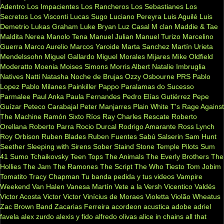
Adentro
Los Impacientes
Los Rancheros
Los Sebastianes
Los
Secretos
Los Visconti
Lucas Sugo
Luciano Pereyra
Luis Aguilé
Luis
Demetrio
Lukas Graham
Luke Bryan
Luz Casal
M clan
Maddie & Tae
Maldita Nerea
Manolo Tena
Manuel Julian
Manuel Turizo
Marcelino
Guerra
Marco Aurelio
Marcos Yaroide
Marta Sanchez
Martín Urieta
Mendelssohn
Miguel Gallardo
Miguel Morales
Mijares
Mike Oldfield
Moderatto
Moenia
Moises Simons
Morris Albert
Natalie Imbruglia
Natives
Natti Natasha
Noche de Brujas
Ozzy Osbourne
PRS
Pablo
Lopez
Pablo Milanes
Painkiller
Pappo
Paralamas do Sucesso
Parmalee
Paul Anka
Paula Fernandes
Pedro Elías Gutiérrez
Pepe
Guízar
Peteco Carabajal
Peter Manjarres
Plain White T's
Rage Against
The Machine
Ramón Sixto Ríos
Ray Charles
Rescate
Roberto
Orellana
Roberto Parra
Rocio Durcal
Rodrigo Amarante
Ross Lynch
Roy Orbison
Ruben Blades
Ruben Fuentes
Sabú
Salserin
Sam Hunt
Seether
Sleeping with Sirens
Sober
Staind
Stone Temple Pilots
Sum
41
Sumo
Tchaikovsky
Teen Tops
The Animals
The Everly Brothers
The
Hollies
The Jam
The Ramones
The Script
The Who
Tiesto
Tom Jobim
Tomatito
Tracy Chapman
Tu banda pedida y tus videos
Vampire
Weekend
Van Halen
Vanesa Martín
Vete a la Versh
Vicentico Valdés
Victor Acosta
Victor Victor
Vinícius de Moraes
Violetta
Violão
Wheatus
Zac Brown Band
Zacarias Ferreira
acordeon
acustica
adobe
adriel
favela
alex zurdo
alexis y fido
alfredo olivas
alice in chains
all that