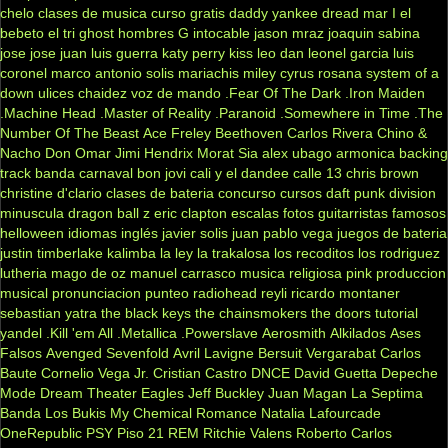
chelo
clases de musica
curso gratis
daddy yankee
dread mar I
el
bebeto
el tri
ghost
hombres G
intocable
jason mraz
joaquin sabina
jose jose
juan luis guerra
katy perry
kiss
leo dan
leonel garcia
luis
coronel
marco antonio solis
mariachis
miley cyrus
rosana
system of a
down
ulices chaidez
voz de mando
.Fear Of The Dark
.Iron Maiden
.Machine Head
.Master of Reality
.Paranoid
.Somewhere in Time
.The
Number Of The Beast
Ace Freley
Beethoven
Carlos Rivera
Chino &
Nacho
Don Omar
Jimi Hendrix
Morat
Sia
alex ubago
armonica
backing
track
banda carnaval
bon jovi
cali y el dandee
calle 13
chris brown
christine d'clario
clases de bateria
concurso
cursos
daft punk
division
minuscula
dragon ball z
eric clapton
escalas
fotos
guitarristas famosos
helloween
idiomas
inglés
javier solis
juan pablo vega
juegos de bateria
justin timberlake
kalimba
la ley
la trakalosa
los recoditos
los rodriguez
lutheria
mago de oz
manuel carrasco
musica religiosa
pink
produccion
musical
pronunciacion
punteo
radiohead
reyli
ricardo montaner
sebastian yatra
the black keys
the chainsmokers
the doors
tutorial
yandel
.Kill 'em All
.Metallica
.Powerslave
Aerosmith
Alkilados
Ases
Falsos
Avenged Sevenfold
Avril Lavigne
Bersuit Vergarabat
Carlos
Baute
Cornelio Vega Jr.
Cristian Castro
DNCE
David Guetta
Depeche
Mode
Dream Theater
Eagles
Jeff Buckley
Juan Magan
La Septima
Banda
Los Bukis
My Chemical Romance
Natalia Lafourcade
OneRepublic
PSY
Piso 21
REM
Ritchie Valens
Roberto Carlos