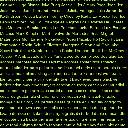
Grignani
Hugo Blanco
Jake Bugg
Jessie J
Jet
Jimmy Page
Joan Jett
Joss Favela
Juan Fernando Velasco
Julieta Venegas
Julio Jaramillo
Keith Urban
Kelsea Ballerini
Kenny Chesney
Kudai
La Mosca Tse-Tse
Lenin Ramirez
Loquillo
Los Angeles Negros
Los Cadetes De Linares
Los Manseros Santiagueños
Los Panchos
Lucho Barrios
Luis Enrique
Macaco
Mark Knopfler
Martín valverde
Mercedes Sosa
Miguel
Matamoros
Mon Laferte
Nickelback
Pixies
Placebo
R5
Radio Futura
Rammstein
Robin Schulz
Silvestre Dangond
Simon and Garfunkel
Snow Patrol
The Cranberries
The Kooks
Thomas Rhett
Tim McGraw
Volbeat
X Ambassadors
Ylvis
Yuridia
acorde bemol
acordes abiertos
acordes menores
acordes septima
acordes sostenidos
afinacion
normal
afinador para guitarra
america
anahi
andy rivera
antonio flores
aplicaciones online
asking alexandria
attaque 77
audioslave
beatriz
luengo
benny ibarra
billy joel
billy talent
black eyed peas
black veil
brides
brian may
bryant myers
cancion de rocky
cancion del mundial
canciones en guitarra
caos
cartel de santa
celso piña
celtas cortos
cesar de guatemala
chamamé
chico novarro
chris isaak
chucho
monge
ciara
ciro y los persas
clases guitarra en Uruguay
codigo fn
conjunto primavera
coque malla
cover
danna paola
de la ghetto
demi
lovato
denisse de kalafe
descargas gratis
disturbed
duelo
duncan dhu
el coyote y su banda tierra santa
ellie goulding
eminem
en espiritu y
en verdad
enigma norteño
fabiana cantilo
fall out boy
fun
funky
gente