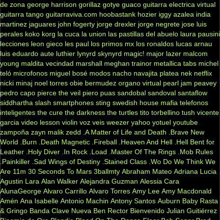
de zona
george harrison
gorillaz
gotye
guaco
guitarra electrica virtual
guitarra tango
guitarraviva.com
hoobastank
hozier
iggy azalea
india
martinez
jaguares
john fogerty
jorge drexler
jorge negrete
jose luis
perales
koko
korg
la cuca
la union
las pastillas del abuelo
laura pausini
lecciones
leon gieco
les paul
los primos mx
los ronaldos
lucas arnau
luis eduardo aute
luthier
lynyrd skynyrd
magic!
major lazer
malcom
young
maldita vecindad
marshall
meghan trainor
metallica tabs
michel
teló
microfonos
miguel bosé
modos
nacho
navajita platea
nek
netflix
nicki minaj
noel torres
obie bermudez
organo virtual
pearl jam
peavey
pedro capo
pierce the veil
piero
puas
sandobal
sandoval
santaflow
siddhartha
slash
smartphones
sting
swedish house mafia
telefonos
inteligentes
the cure
the darkness
the turtles
tito torbellino
tush
vicente
garcia
video lesson
violin
voz veis
weezer
yahoo
yotuel
youtube
zampoña
zayn malik
zedd
.A Matter of Life and Death
.Brave New
World
.Burn
.Death Magnetic
.Fireball
.Heaven And Hell
.Hell Bent for
Leather
.Holy Diver
.In Rock
.Load
.Master Of The Rings
.Mob Rules
.Painkiller
.Sad Wings of Destiny
.Stained Class
.Wo Do We Think We
Are
11m
30 Seconds To Mars
3ballmty
Abraham Mateo
Adriana Lucia
Agustin Lara
Alan Walker
Alejandra Guzman
Alessia Cara
AlunaGeorge
Alvaro Carrillo
Alvaro Torres
Amy Lee
Amy Macdonald
Amén
Ana Isabelle
Antonio Machin
Antony Santos
Auburn
Baby Rasta
& Gringo
Banda Clave Nueva
Ben Rector
Bienvenido Julian Guitiérrez