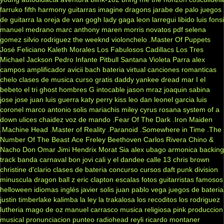
farruko
fifth harmony
guitarras
imagine dragons
jarabe de palo
juegos
de guitarra
la oreja de van gogh
lady gaga
leon larregui
libido
luis fonsi
manuel medrano
marc anthony
maren morris
novatos
pdf
selena
gomez
silvio rodriguez
the weeknd
violonchelo
.Master Of Puppets
José Feliciano
Kaleth Morales
Los Fabulosos Cadillacs
Los Tres
Michael Jackson
Pedro Infante
Pitbull
Santana
Violeta Parra
alex
campos
amplificador
avicii
bach
bateria virtual
canciones romanticas
chelo
clases de musica
curso gratis
daddy yankee
dread mar I
el
bebeto
el tri
ghost
hombres G
intocable
jason mraz
joaquin sabina
jose jose
juan luis guerra
katy perry
kiss
leo dan
leonel garcia
luis
coronel
marco antonio solis
mariachis
miley cyrus
rosana
system of a
down
ulices chaidez
voz de mando
.Fear Of The Dark
.Iron Maiden
.Machine Head
.Master of Reality
.Paranoid
.Somewhere in Time
.The
Number Of The Beast
Ace Freley
Beethoven
Carlos Rivera
Chino &
Nacho
Don Omar
Jimi Hendrix
Morat
Sia
alex ubago
armonica
backing
track
banda carnaval
bon jovi
cali y el dandee
calle 13
chris brown
christine d'clario
clases de bateria
concurso
cursos
daft punk
division
minuscula
dragon ball z
eric clapton
escalas
fotos
guitarristas famosos
helloween
idiomas
inglés
javier solis
juan pablo vega
juegos de bateria
justin timberlake
kalimba
la ley
la trakalosa
los recoditos
los rodriguez
lutheria
mago de oz
manuel carrasco
musica religiosa
pink
produccion
musical
pronunciacion
punteo
radiohead
reyli
ricardo montaner