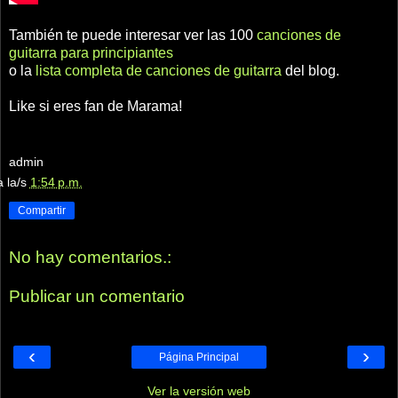
También te puede interesar ver las 100
canciones de
guitarra para principiantes
o la
lista completa de canciones de guitarra
del blog.
Like si eres fan de Marama!
admin
a la/s
1:54 p.m.
Compartir
No hay comentarios.:
Publicar un comentario
‹
›
Página Principal
Ver la versión web