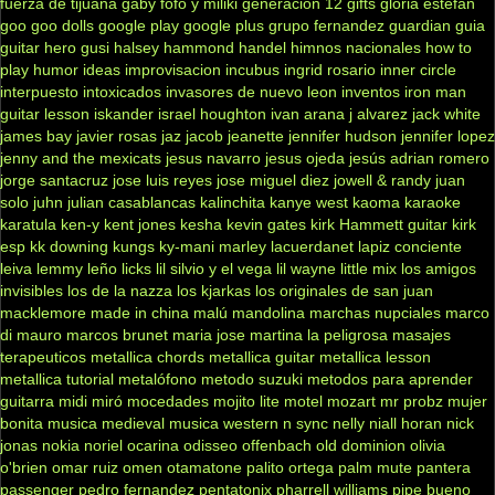
fuerza de tijuana
gaby fofo y miliki
generación 12
gifts
gloria estefan
goo goo dolls
google play
google plus
grupo fernandez
guardian
guia
guitar hero
gusi
halsey
hammond
handel
himnos nacionales
how to
play
humor
ideas
improvisacion
incubus
ingrid rosario
inner circle
interpuesto
intoxicados
invasores de nuevo leon
inventos
iron man
guitar lesson
iskander
israel houghton
ivan arana
j alvarez
jack white
james bay
javier rosas
jaz jacob
jeanette
jennifer hudson
jennifer lopez
jenny and the mexicats
jesus navarro
jesus ojeda
jesús adrian romero
jorge santacruz
jose luis reyes
jose miguel diez
jowell & randy
juan
solo
juhn
julian casablancas
kalinchita
kanye west
kaoma
karaoke
karatula
ken-y
kent jones
kesha
kevin gates
kirk Hammett guitar
kirk
esp
kk downing
kungs
ky-mani marley
lacuerdanet
lapiz conciente
leiva
lemmy
leño
licks
lil silvio y el vega
lil wayne
little mix
los amigos
invisibles
los de la nazza
los kjarkas
los originales de san juan
macklemore
made in china
malú
mandolina
marchas nupciales
marco
di mauro
marcos brunet
maria jose
martina la peligrosa
masajes
terapeuticos
metallica chords
metallica guitar
metallica lesson
metallica tutorial
metalófono
metodo suzuki
metodos para aprender
guitarra
midi
miró
mocedades
mojito lite
motel
mozart
mr probz
mujer
bonita
musica medieval
musica western
n sync
nelly
niall horan
nick
jonas
nokia
noriel
ocarina
odisseo
offenbach
old dominion
olivia
o'brien
omar ruiz
omen
otamatone
palito ortega
palm mute
pantera
passenger
pedro fernandez
pentatonix
pharrell williams
pipe bueno