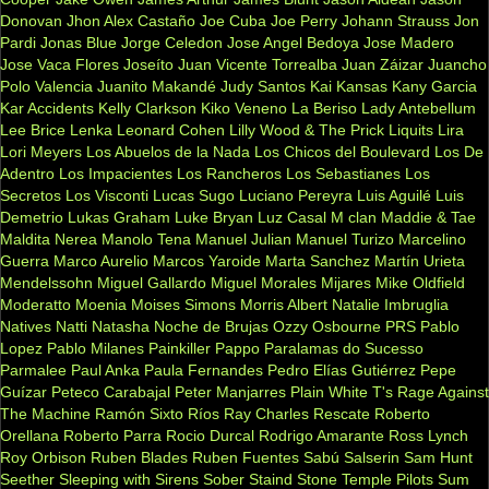
Donovan
Jhon Alex Castaño
Joe Cuba
Joe Perry
Johann Strauss
Jon
Pardi
Jonas Blue
Jorge Celedon
Jose Angel Bedoya
Jose Madero
Jose Vaca Flores
Joseíto
Juan Vicente Torrealba
Juan Záizar
Juancho
Polo Valencia
Juanito Makandé
Judy Santos
Kai
Kansas
Kany Garcia
Kar Accidents
Kelly Clarkson
Kiko Veneno
La Beriso
Lady Antebellum
Lee Brice
Lenka
Leonard Cohen
Lilly Wood & The Prick
Liquits
Lira
Lori Meyers
Los Abuelos de la Nada
Los Chicos del Boulevard
Los De
Adentro
Los Impacientes
Los Rancheros
Los Sebastianes
Los
Secretos
Los Visconti
Lucas Sugo
Luciano Pereyra
Luis Aguilé
Luis
Demetrio
Lukas Graham
Luke Bryan
Luz Casal
M clan
Maddie & Tae
Maldita Nerea
Manolo Tena
Manuel Julian
Manuel Turizo
Marcelino
Guerra
Marco Aurelio
Marcos Yaroide
Marta Sanchez
Martín Urieta
Mendelssohn
Miguel Gallardo
Miguel Morales
Mijares
Mike Oldfield
Moderatto
Moenia
Moises Simons
Morris Albert
Natalie Imbruglia
Natives
Natti Natasha
Noche de Brujas
Ozzy Osbourne
PRS
Pablo
Lopez
Pablo Milanes
Painkiller
Pappo
Paralamas do Sucesso
Parmalee
Paul Anka
Paula Fernandes
Pedro Elías Gutiérrez
Pepe
Guízar
Peteco Carabajal
Peter Manjarres
Plain White T's
Rage Against
The Machine
Ramón Sixto Ríos
Ray Charles
Rescate
Roberto
Orellana
Roberto Parra
Rocio Durcal
Rodrigo Amarante
Ross Lynch
Roy Orbison
Ruben Blades
Ruben Fuentes
Sabú
Salserin
Sam Hunt
Seether
Sleeping with Sirens
Sober
Staind
Stone Temple Pilots
Sum