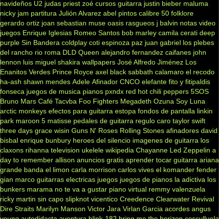
navideños
U2
judas priest
zoé
cursos guitarra
justin bieber
maluma
nicky jam
partitura
Julión Alvarez
abel pintos
calibre 50
folklore
gerardo ortiz
joan sebastian
muse
oasis
rasgueos
j balvin
notas
video
juegos
Enrique Iglesias
Romeo Santos
bob marley
camila
cerati
deep
purple
Sin Bandera
coldplay
coti
espinoza paz
juan gabriel
los plebes
del rancho
rio roma
DLD
Queen
alejandro fernandez
caifanes
john
lennon
luis miguel
shakira
wallpapers
José Alfredo Jiménez
Los
Enanitos Verdes
Prince Royce
axel
black sabbath
calamaro
el recodo
ha-ash
shawn mendes
Adele
Afinador
CNCO
elefante
fito y fitipaldis
fonseca
juegos de musica
pianos
pxndx
red hot chili peppers
5SOS
Bruno Mars
Café Tacvba
Foo Fighters
Megadeth
Ozuna
Soy Luna
arctic monkeys
efectos para guitarra
estopa
fondos de pantalla
linkin
park
maroon 5
matisse
pedales de guitarra
regulo caro
taylor swift
three days grace
wisin
Guns N' Roses
Rolling Stones
afinadores
david
bisbal
enrique bunbury
heroes del silencio
imagenes de guitarra
los
claxons
rihanna
television
ukelele
wikipedia
Chayanne
Led Zeppelin
a
day to remember
allison
anuncios gratis
aprender tocar guitarra
ariana
grande
banda el limon
carla morrison
carlos vives
el komander
fender
gian marco
guitarras electricas
juegos
juegos de pianos
la adictiva
los
bunkers
marama
no te va a gustar
piano virtual
remmy valenzuela
ricky martin
sin capo
slipknot
vicentico
Creedence Clearwater Revival
Dire Straits
Marilyn Manson
Victor Jara
Virlan Garcia
acordes
angus
young
autodidacta
aventura
blink-182
bring me the horizon
cosculluela