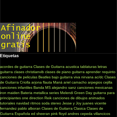
Etiquetas
acordes de guitarra
Clases de Guitarra acustica
tablaturas
letras
guitarra clases
christianvib
clases de piano
guitarra
aprender
requinto
canciones de peliculas
Beatles
bajo
guitarra viva
nirvana
ac/dc
Clases
de Guitarra Criolla
arjona
flauta
Maná
ariel camacho
arpegios
cejilla
canciones infantiles
Banda MS
alejandro sanz
canciones mexicanas
iron maiden
Bateria
metallica
series
Melendi
Green Day
guitarra para
principiantes
one direction
Reik
canciones de dibujos animados
tutoriales
navidad
ritmos
soda stereo
Jesse y Joy
juanes
vicente
fernandez
pablo alboran
Clases de Guitarra Clasica
Clases de
Guitarra Española
ed sheeran
pink floyd
andres cepeda
villancicos