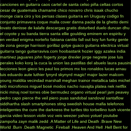
canciones en guitarra
caos
cartel de santa
celso piña
celtas cortos
cesar de guatemala
chamamé
chico novarro
chris isaak
chucho
monge
ciara
ciro y los persas
clases guitarra en Uruguay
codigo fn
conjunto primavera
coque malla
cover
danna paola
de la ghetto
demi
lovato
denisse de kalafe
descargas gratis
disturbed
duelo
duncan dhu
el coyote y su banda tierra santa
ellie goulding
eminem
en espiritu y
en verdad
enigma norteño
fabiana cantilo
fall out boy
fun
funky
gente
de zona
george harrison
gorillaz
gotye
guaco
guitarra electrica virtual
guitarra tango
guitarraviva.com
hoobastank
hozier
iggy azalea
india
martinez
jaguares
john fogerty
jorge drexler
jorge negrete
jose luis
perales
koko
korg
la cuca
la union
las pastillas del abuelo
laura pausini
lecciones
leon gieco
les paul
los primos mx
los ronaldos
lucas arnau
luis eduardo aute
luthier
lynyrd skynyrd
magic!
major lazer
malcom
young
maldita vecindad
marshall
meghan trainor
metallica tabs
michel
teló
microfonos
miguel bosé
modos
nacho
navajita platea
nek
netflix
nicki minaj
noel torres
obie bermudez
organo virtual
pearl jam
peavey
pedro capo
pierce the veil
piero
puas
sandobal
sandoval
santaflow
siddhartha
slash
smartphones
sting
swedish house mafia
telefonos
inteligentes
the cure
the darkness
the turtles
tito torbellino
tush
vicente
garcia
video lesson
violin
voz veis
weezer
yahoo
yotuel
youtube
zampoña
zayn malik
zedd
.A Matter of Life and Death
.Brave New
World
.Burn
.Death Magnetic
.Fireball
.Heaven And Hell
.Hell Bent for