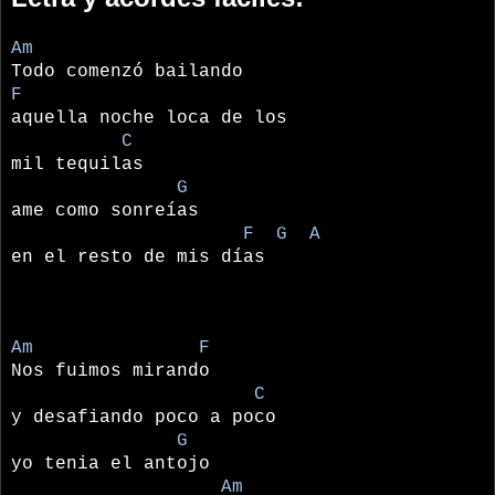
Am
Todo comenzó bailando
F
aquella noche loca de los
C
mil tequilas
G
ame como sonreías
F G A
en el resto de mis días
Am F
Nos fuimos mirando
C
y desafiando poco a poco
G
yo tenia el antojo
Am