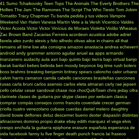
41
Sumo
Tchaikovsky
Teen Tops
The Animals
The Everly Brothers
The
Hollies
The Jam
The Ramones
The Script
The Who
Tiesto
Tom Jobim
Tomatito
Tracy Chapman
Tu banda pedida y tus videos
Vampire
Weekend
Van Halen
Vanesa Martín
Vete a la Versh
Vicentico Valdés
Victor Acosta
Victor Victor
Vinícius de Moraes
Violetta
Violão
Wheatus
Zac Brown Band
Zacarias Ferreira
acordeon
acustica
adobe
adriel
favela
alex zurdo
alexis y fido
alfredo olivas
alice in chains
all that
remains
all time low
alta consigna
amazon
anastacia
andrea echeverri
android
andy grammer
antonio aguilar
anuel aa
apps
armando
manzanero
audacity
aula
axn
bajo quinto
bajo tierra
bajo virtual
banjo
barak
barilari
bebes
belinda
ben moody
beyonce
big time rush
bolero
boss
brahms
breaking benjamin
britney spears
caloncho
calor urbano
calvin harris
camaron
camila cabello
canciones brasileñas
canciones
rusas
carla bruni
carlos asensio
carlos eleta almaran
carly rae jepsen
cello
celular
cesar sandoval
chase rice
chocQuibTown
chris jeday
cifra
clarinete
clases de guitarra por skype
clases por webcam
clasica
comprar
compás
consejos
corno francés
coverdale
crecer german
criolla
cuatro venezolano
cubase
cuerdas
daniel melero
daughtry
david bowie
deftones
deluz
descemer bueno
dexter
diapasón
distintas
afinaciones
dominio propio
drake
ebay
edith marquez
el vega
elvis
crespo
enchufa la guitarra
epiphone
erasure
española
esperanza de
vida
facebook
fanny lu
five finger death punch
francis lai
fraseos