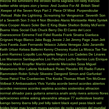
mezcla
the lumineers
the strokes
tierra sagrada
tori kelly
tranzas
twitter
white stripes
zion y lenox
.And Justice For All
.British Steel
.Keeper of the Seven Keys Part 2
.Piece Of Mind
.Purpendicular
.Reload
.Ride the Lightning
.Screaming for Vengeance
.Seventh Son
of a Seventh Son
3 rios
4 Non Blondes
Alanis Morissette
Aleks Syntek
Alice Cooper
Alvaro Soler
Ben E King
Blake Shelton
Bobby McFerrin
Buena Vista Social Club
Chuck Berry
Dio
El Canto del Loco
Evanescence
Extreme
Feid
Fidel Rueda
Frank Sinatra
Gianluca
Grignani
Hugo Blanco
Jake Bugg
Jessie J
Jet
Jimmy Page
Joan Jett
Joss Favela
Juan Fernando Velasco
Julieta Venegas
Julio Jaramillo
Keith Urban
Kelsea Ballerini
Kenny Chesney
Kudai
La Mosca Tse-Tse
Lenin Ramirez
Loquillo
Los Angeles Negros
Los Cadetes De Linares
Los Manseros Santiagueños
Los Panchos
Lucho Barrios
Luis Enrique
Macaco
Mark Knopfler
Martín valverde
Mercedes Sosa
Miguel
Matamoros
Mon Laferte
Nickelback
Pixies
Placebo
R5
Radio Futura
Rammstein
Robin Schulz
Silvestre Dangond
Simon and Garfunkel
Snow Patrol
The Cranberries
The Kooks
Thomas Rhett
Tim McGraw
Volbeat
X Ambassadors
Ylvis
Yuridia
acorde bemol
acordes abiertos
acordes menores
acordes septima
acordes sostenidos
afinacion
normal
afinador para guitarra
america
anahi
andy rivera
antonio flores
aplicaciones online
asking alexandria
attaque 77
audioslave
beatriz
luengo
benny ibarra
billy joel
billy talent
black eyed peas
black veil
brides
brian may
bryant myers
cancion de rocky
cancion del mundial