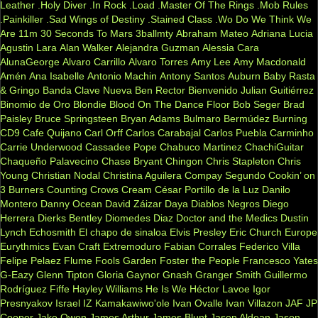
Leather
.Holy Diver
.In Rock
.Load
.Master Of The Rings
.Mob Rules
.Painkiller
.Sad Wings of Destiny
.Stained Class
.Wo Do We Think We
Are
11m
30 Seconds To Mars
3ballmty
Abraham Mateo
Adriana Lucia
Agustin Lara
Alan Walker
Alejandra Guzman
Alessia Cara
AlunaGeorge
Alvaro Carrillo
Alvaro Torres
Amy Lee
Amy Macdonald
Amén
Ana Isabelle
Antonio Machin
Antony Santos
Auburn
Baby Rasta
& Gringo
Banda Clave Nueva
Ben Rector
Bienvenido Julian Guitiérrez
Binomio de Oro
Blondie
Blood On The Dance Floor
Bob Seger
Brad
Paisley
Bruce Springsteen
Bryan Adams
Bulmaro Bermúdez
Burning
CD9
Cafe Quijano
Carl Orff
Carlos Carabajal
Carlos Puebla
Carminho
Carrie Underwood
Cassadee Pope
Chabuco Martinez
ChachiGuitar
Chaqueño Palavecino
Chase Bryant
Chingon
Chris Stapleton
Chris
Young
Christian Nodal
Christina Aguilera
Compay Segundo
Cookin’ on
3 Burners
Counting Crows
Cream
César Portillo de la Luz
Danilo
Montero
Danny Ocean
David Záizar
Daya
Diablos Negros
Diego
Herrera
Dierks Bentley
Diomedes Diaz
Doctor and the Medics
Dustin
Lynch
Echosmith
El chapo de sinaloa
Elvis Presley
Eric Church
Europe
Eurythmics
Evan Craft
Extremoduro
Fabian Corrales
Federico Villa
Felipe Pelaez
Flume
Fools Garden
Foster the People
Francesco Yates
G-Eazy
Glenn Tipton
Gloria Gaynor
Gnash
Granger Smith
Guillermo
Rodríguez Fiffe
Hayley Williams
He Is We
Héctor Lavoe
Igor
Presnyakov
Israel IZ Kamakawiwo'ole
Ivan Ovalle
Ivan Villazon
JAF
JP
Cooper
Jake Owen
James Arthur
James Blunt
Jason Aldean
Jason