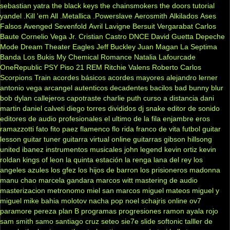
sebastian yatra
the black keys
the chainsmokers
the doors
tutorial
yandel
.Kill 'em All
.Metallica
.Powerslave
Aerosmith
Alkilados
Ases
Falsos
Avenged Sevenfold
Avril Lavigne
Bersuit Vergarabat
Carlos
Baute
Cornelio Vega Jr.
Cristian Castro
DNCE
David Guetta
Depeche
Mode
Dream Theater
Eagles
Jeff Buckley
Juan Magan
La Septima
Banda
Los Bukis
My Chemical Romance
Natalia Lafourcade
OneRepublic
PSY
Piso 21
REM
Ritchie Valens
Roberto Carlos
Scorpions
Train
acordes básicos
acordes mayores
alejandro lerner
antonio vega
arcangel
autenticos decadentes
bacilos
bad bunny
blur
bob dylan
callejeros
capotraste
charlie puth
curso a distancia
dani
martin
daniel calveti
diego torres
divididos
dj snake
editor de sonido
editores de audio profesionales
el ultimo de la fila
enjambre
eros
ramazzotti
fato
fito paez
flamenco
flo rida
franco de vita
futbol
guitar
lesson
guitar tuner
guitarra virtual online
guitarras gibson
hillsong
united
ibanez
instrumentos musicales
john legend
kevin ortiz
kevin
roldan
kings of leon
la quinta estación
la renga
lana del rey
los
angeles azules
los gfez
los hijos de barron
los prisioneros
madonna
manu chao
marcela gandara
marcos witt
mastering de audio
masterizacion
metronomo
miel san marcos
miguel mateos
miguel y
miguel
mike bahia
molotov
nacha pop
noel schajris
online
ov7
paramore
pereza
plan B
programas
progresiones
ramon ayala
rojo
sam smith
samo
santiago cruz
seteo
sie7e
slide
softonic
talller de