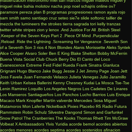
masterizacion
metronomo
miel san marcos
miguel mateos
miguel y
miguel
mike bahia
molotov
nacha pop
noel schajris
online
ov7
paramore
pereza
plan B
programas
progresiones
ramon ayala
rojo
sam smith
samo
santiago cruz
seteo
sie7e
slide
softonic
talller de
mezcla
the lumineers
the strokes
tierra sagrada
tori kelly
tranzas
twitter
white stripes
zion y lenox
.And Justice For All
.British Steel
.Keeper of the Seven Keys Part 2
.Piece Of Mind
.Purpendicular
.Reload
.Ride the Lightning
.Screaming for Vengeance
.Seventh Son
of a Seventh Son
3 rios
4 Non Blondes
Alanis Morissette
Aleks Syntek
Alice Cooper
Alvaro Soler
Ben E King
Blake Shelton
Bobby McFerrin
Buena Vista Social Club
Chuck Berry
Dio
El Canto del Loco
Evanescence
Extreme
Feid
Fidel Rueda
Frank Sinatra
Gianluca
Grignani
Hugo Blanco
Jake Bugg
Jessie J
Jet
Jimmy Page
Joan Jett
Joss Favela
Juan Fernando Velasco
Julieta Venegas
Julio Jaramillo
Keith Urban
Kelsea Ballerini
Kenny Chesney
Kudai
La Mosca Tse-Tse
Lenin Ramirez
Loquillo
Los Angeles Negros
Los Cadetes De Linares
Los Manseros Santiagueños
Los Panchos
Lucho Barrios
Luis Enrique
Macaco
Mark Knopfler
Martín valverde
Mercedes Sosa
Miguel
Matamoros
Mon Laferte
Nickelback
Pixies
Placebo
R5
Radio Futura
Rammstein
Robin Schulz
Silvestre Dangond
Simon and Garfunkel
Snow Patrol
The Cranberries
The Kooks
Thomas Rhett
Tim McGraw
Volbeat
X Ambassadors
Ylvis
Yuridia
acorde bemol
acordes abiertos
acordes menores
acordes septima
acordes sostenidos
afinacion