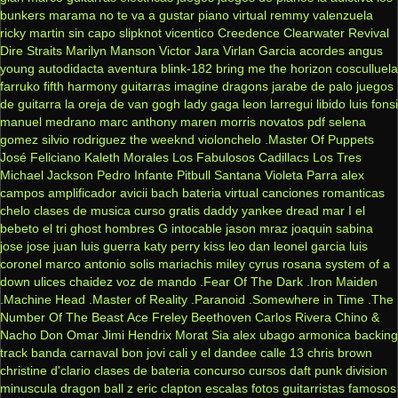
bunkers
marama
no te va a gustar
piano virtual
remmy valenzuela
ricky martin
sin capo
slipknot
vicentico
Creedence Clearwater Revival
Dire Straits
Marilyn Manson
Victor Jara
Virlan Garcia
acordes
angus
young
autodidacta
aventura
blink-182
bring me the horizon
cosculluela
farruko
fifth harmony
guitarras
imagine dragons
jarabe de palo
juegos
de guitarra
la oreja de van gogh
lady gaga
leon larregui
libido
luis fonsi
manuel medrano
marc anthony
maren morris
novatos
pdf
selena
gomez
silvio rodriguez
the weeknd
violonchelo
.Master Of Puppets
José Feliciano
Kaleth Morales
Los Fabulosos Cadillacs
Los Tres
Michael Jackson
Pedro Infante
Pitbull
Santana
Violeta Parra
alex
campos
amplificador
avicii
bach
bateria virtual
canciones romanticas
chelo
clases de musica
curso gratis
daddy yankee
dread mar I
el
bebeto
el tri
ghost
hombres G
intocable
jason mraz
joaquin sabina
jose jose
juan luis guerra
katy perry
kiss
leo dan
leonel garcia
luis
coronel
marco antonio solis
mariachis
miley cyrus
rosana
system of a
down
ulices chaidez
voz de mando
.Fear Of The Dark
.Iron Maiden
.Machine Head
.Master of Reality
.Paranoid
.Somewhere in Time
.The
Number Of The Beast
Ace Freley
Beethoven
Carlos Rivera
Chino &
Nacho
Don Omar
Jimi Hendrix
Morat
Sia
alex ubago
armonica
backing
track
banda carnaval
bon jovi
cali y el dandee
calle 13
chris brown
christine d'clario
clases de bateria
concurso
cursos
daft punk
division
minuscula
dragon ball z
eric clapton
escalas
fotos
guitarristas famosos