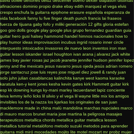
david bowie
deftones
deluz
descemer bueno
dexter
diapasón
distintas
afinaciones
dominio propio
drake
ebay
edith marquez
el vega
elvis
crespo
enchufa la guitarra
epiphone
erasure
española
esperanza de
vida
facebook
fanny lu
five finger death punch
francis lai
fraseos
fuerza de tijuana
gaby fofo y miliki
generación 12
gifts
gloria estefan
goo goo dolls
google play
google plus
grupo fernandez
guardian
guia
guitar hero
gusi
halsey
hammond
handel
himnos nacionales
how to
play
humor
ideas
improvisacion
incubus
ingrid rosario
inner circle
interpuesto
intoxicados
invasores de nuevo leon
inventos
iron man
guitar lesson
iskander
israel houghton
ivan arana
j alvarez
jack white
james bay
javier rosas
jaz jacob
jeanette
jennifer hudson
jennifer lopez
jenny and the mexicats
jesus navarro
jesus ojeda
jesús adrian romero
jorge santacruz
jose luis reyes
jose miguel diez
jowell & randy
juan
solo
juhn
julian casablancas
kalinchita
kanye west
kaoma
karaoke
karatula
ken-y
kent jones
kesha
kevin gates
kirk Hammett guitar
kirk
esp
kk downing
kungs
ky-mani marley
lacuerdanet
lapiz conciente
leiva
lemmy
leño
licks
lil silvio y el vega
lil wayne
little mix
los amigos
invisibles
los de la nazza
los kjarkas
los originales de san juan
macklemore
made in china
malú
mandolina
marchas nupciales
marco
di mauro
marcos brunet
maria jose
martina la peligrosa
masajes
terapeuticos
metallica chords
metallica guitar
metallica lesson
metallica tutorial
metalófono
metodo suzuki
metodos para aprender
guitarra
midi
miró
mocedades
mojito lite
motel
mozart
mr probz
mujer