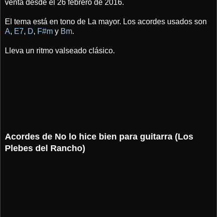
venta desde el 26 febrero de 2016.
El tema está en tono de La mayor. Los acordes usados son
A
,
E7
,
D
,
F#m
y
Bm
.
Lleva un ritmo valseado clásico.
Acordes de No lo hice bien para guitarra (Los
Plebes del Rancho)