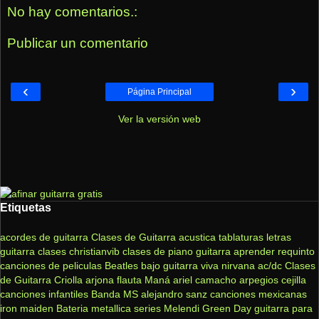
No hay comentarios.:
Publicar un comentario
‹
›
Página Principal
Ver la versión web
Etiquetas
acordes de guitarra
Clases de Guitarra acustica
tablaturas
letras
guitarra clases
christianvib
clases de piano
guitarra
aprender
requinto
canciones de peliculas
Beatles
bajo
guitarra viva
nirvana
ac/dc
Clases
de Guitarra Criolla
arjona
flauta
Maná
ariel camacho
arpegios
cejilla
canciones infantiles
Banda MS
alejandro sanz
canciones mexicanas
iron maiden
Bateria
metallica
series
Melendi
Green Day
guitarra para