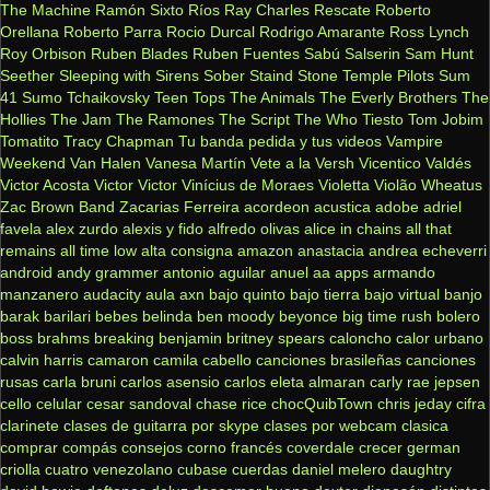
The Machine
Ramón Sixto Ríos
Ray Charles
Rescate
Roberto
Orellana
Roberto Parra
Rocio Durcal
Rodrigo Amarante
Ross Lynch
Roy Orbison
Ruben Blades
Ruben Fuentes
Sabú
Salserin
Sam Hunt
Seether
Sleeping with Sirens
Sober
Staind
Stone Temple Pilots
Sum
41
Sumo
Tchaikovsky
Teen Tops
The Animals
The Everly Brothers
The
Hollies
The Jam
The Ramones
The Script
The Who
Tiesto
Tom Jobim
Tomatito
Tracy Chapman
Tu banda pedida y tus videos
Vampire
Weekend
Van Halen
Vanesa Martín
Vete a la Versh
Vicentico Valdés
Victor Acosta
Victor Victor
Vinícius de Moraes
Violetta
Violão
Wheatus
Zac Brown Band
Zacarias Ferreira
acordeon
acustica
adobe
adriel
favela
alex zurdo
alexis y fido
alfredo olivas
alice in chains
all that
remains
all time low
alta consigna
amazon
anastacia
andrea echeverri
android
andy grammer
antonio aguilar
anuel aa
apps
armando
manzanero
audacity
aula
axn
bajo quinto
bajo tierra
bajo virtual
banjo
barak
barilari
bebes
belinda
ben moody
beyonce
big time rush
bolero
boss
brahms
breaking benjamin
britney spears
caloncho
calor urbano
calvin harris
camaron
camila cabello
canciones brasileñas
canciones
rusas
carla bruni
carlos asensio
carlos eleta almaran
carly rae jepsen
cello
celular
cesar sandoval
chase rice
chocQuibTown
chris jeday
cifra
clarinete
clases de guitarra por skype
clases por webcam
clasica
comprar
compás
consejos
corno francés
coverdale
crecer german
criolla
cuatro venezolano
cubase
cuerdas
daniel melero
daughtry