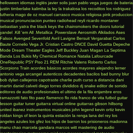
helloween
idiomas
inglés
javier solis
juan pablo vega
juegos de bateria
justin timberlake
kalimba
la ley
la trakalosa
los recoditos
los rodriguez
lutheria
mago de oz
manuel carrasco
musica religiosa
pink
produccion
musical
pronunciacion
punteo
radiohead
reyli
ricardo montaner
sebastian yatra
the black keys
the chainsmokers
the doors
tutorial
yandel
.Kill 'em All
.Metallica
.Powerslave
Aerosmith
Alkilados
Ases
Falsos
Avenged Sevenfold
Avril Lavigne
Bersuit Vergarabat
Carlos
Baute
Cornelio Vega Jr.
Cristian Castro
DNCE
David Guetta
Depeche
Mode
Dream Theater
Eagles
Jeff Buckley
Juan Magan
La Septima
Banda
Los Bukis
My Chemical Romance
Natalia Lafourcade
OneRepublic
PSY
Piso 21
REM
Ritchie Valens
Roberto Carlos
Scorpions
Train
acordes básicos
acordes mayores
alejandro lerner
antonio vega
arcangel
autenticos decadentes
bacilos
bad bunny
blur
bob dylan
callejeros
capotraste
charlie puth
curso a distancia
dani
martin
daniel calveti
diego torres
divididos
dj snake
editor de sonido
editores de audio profesionales
el ultimo de la fila
enjambre
eros
ramazzotti
fato
fito paez
flamenco
flo rida
franco de vita
futbol
guitar
lesson
guitar tuner
guitarra virtual online
guitarras gibson
hillsong
united
ibanez
instrumentos musicales
john legend
kevin ortiz
kevin
roldan
kings of leon
la quinta estación
la renga
lana del rey
los
angeles azules
los gfez
los hijos de barron
los prisioneros
madonna
manu chao
marcela gandara
marcos witt
mastering de audio