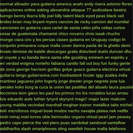
normal
afinador para guitarra
america
anahi
andy rivera
antonio flores
aplicaciones online
asking alexandria
attaque 77
audioslave
beatriz
luengo
benny ibarra
billy joel
billy talent
black eyed peas
black veil
brides
brian may
bryant myers
cancion de rocky
cancion del mundial
canciones en guitarra
caos
cartel de santa
celso piña
celtas cortos
cesar de guatemala
chamamé
chico novarro
chris isaak
chucho
monge
ciara
ciro y los persas
clases guitarra en Uruguay
codigo fn
conjunto primavera
coque malla
cover
danna paola
de la ghetto
demi
lovato
denisse de kalafe
descargas gratis
disturbed
duelo
duncan dhu
el coyote y su banda tierra santa
ellie goulding
eminem
en espiritu y
en verdad
enigma norteño
fabiana cantilo
fall out boy
fun
funky
gente
de zona
george harrison
gorillaz
gotye
guaco
guitarra electrica virtual
guitarra tango
guitarraviva.com
hoobastank
hozier
iggy azalea
india
martinez
jaguares
john fogerty
jorge drexler
jorge negrete
jose luis
perales
koko
korg
la cuca
la union
las pastillas del abuelo
laura pausini
lecciones
leon gieco
les paul
los primos mx
los ronaldos
lucas arnau
luis eduardo aute
luthier
lynyrd skynyrd
magic!
major lazer
malcom
young
maldita vecindad
marshall
meghan trainor
metallica tabs
michel
teló
microfonos
miguel bosé
modos
nacho
navajita platea
nek
netflix
nicki minaj
noel torres
obie bermudez
organo virtual
pearl jam
peavey
pedro capo
pierce the veil
piero
puas
sandobal
sandoval
santaflow
siddhartha
slash
smartphones
sting
swedish house mafia
telefonos