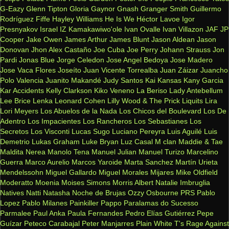
G-Eazy
Glenn Tipton
Gloria Gaynor
Gnash
Granger Smith
Guillermo
Rodríguez Fiffe
Hayley Williams
He Is We
Héctor Lavoe
Igor
Presnyakov
Israel IZ Kamakawiwo'ole
Ivan Ovalle
Ivan Villazon
JAF
JP
Cooper
Jake Owen
James Arthur
James Blunt
Jason Aldean
Jason
Donovan
Jhon Alex Castaño
Joe Cuba
Joe Perry
Johann Strauss
Jon
Pardi
Jonas Blue
Jorge Celedon
Jose Angel Bedoya
Jose Madero
Jose Vaca Flores
Joseíto
Juan Vicente Torrealba
Juan Záizar
Juancho
Polo Valencia
Juanito Makandé
Judy Santos
Kai
Kansas
Kany Garcia
Kar Accidents
Kelly Clarkson
Kiko Veneno
La Beriso
Lady Antebellum
Lee Brice
Lenka
Leonard Cohen
Lilly Wood & The Prick
Liquits
Lira
Lori Meyers
Los Abuelos de la Nada
Los Chicos del Boulevard
Los De
Adentro
Los Impacientes
Los Rancheros
Los Sebastianes
Los
Secretos
Los Visconti
Lucas Sugo
Luciano Pereyra
Luis Aguilé
Luis
Demetrio
Lukas Graham
Luke Bryan
Luz Casal
M clan
Maddie & Tae
Maldita Nerea
Manolo Tena
Manuel Julian
Manuel Turizo
Marcelino
Guerra
Marco Aurelio
Marcos Yaroide
Marta Sanchez
Martín Urieta
Mendelssohn
Miguel Gallardo
Miguel Morales
Mijares
Mike Oldfield
Moderatto
Moenia
Moises Simons
Morris Albert
Natalie Imbruglia
Natives
Natti Natasha
Noche de Brujas
Ozzy Osbourne
PRS
Pablo
Lopez
Pablo Milanes
Painkiller
Pappo
Paralamas do Sucesso
Parmalee
Paul Anka
Paula Fernandes
Pedro Elías Gutiérrez
Pepe
Guízar
Peteco Carabajal
Peter Manjarres
Plain White T's
Rage Against