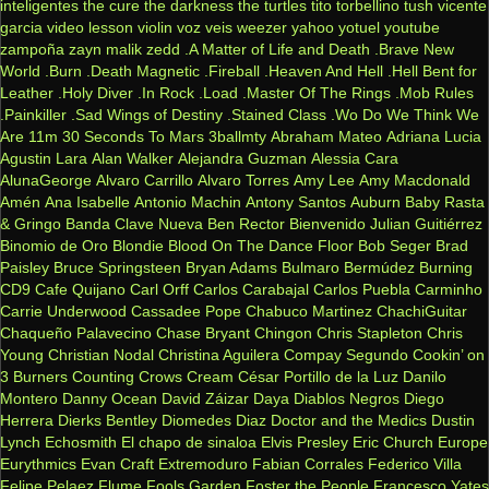
inteligentes
the cure
the darkness
the turtles
tito torbellino
tush
vicente
garcia
video lesson
violin
voz veis
weezer
yahoo
yotuel
youtube
zampoña
zayn malik
zedd
.A Matter of Life and Death
.Brave New
World
.Burn
.Death Magnetic
.Fireball
.Heaven And Hell
.Hell Bent for
Leather
.Holy Diver
.In Rock
.Load
.Master Of The Rings
.Mob Rules
.Painkiller
.Sad Wings of Destiny
.Stained Class
.Wo Do We Think We
Are
11m
30 Seconds To Mars
3ballmty
Abraham Mateo
Adriana Lucia
Agustin Lara
Alan Walker
Alejandra Guzman
Alessia Cara
AlunaGeorge
Alvaro Carrillo
Alvaro Torres
Amy Lee
Amy Macdonald
Amén
Ana Isabelle
Antonio Machin
Antony Santos
Auburn
Baby Rasta
& Gringo
Banda Clave Nueva
Ben Rector
Bienvenido Julian Guitiérrez
Binomio de Oro
Blondie
Blood On The Dance Floor
Bob Seger
Brad
Paisley
Bruce Springsteen
Bryan Adams
Bulmaro Bermúdez
Burning
CD9
Cafe Quijano
Carl Orff
Carlos Carabajal
Carlos Puebla
Carminho
Carrie Underwood
Cassadee Pope
Chabuco Martinez
ChachiGuitar
Chaqueño Palavecino
Chase Bryant
Chingon
Chris Stapleton
Chris
Young
Christian Nodal
Christina Aguilera
Compay Segundo
Cookin’ on
3 Burners
Counting Crows
Cream
César Portillo de la Luz
Danilo
Montero
Danny Ocean
David Záizar
Daya
Diablos Negros
Diego
Herrera
Dierks Bentley
Diomedes Diaz
Doctor and the Medics
Dustin
Lynch
Echosmith
El chapo de sinaloa
Elvis Presley
Eric Church
Europe
Eurythmics
Evan Craft
Extremoduro
Fabian Corrales
Federico Villa
Felipe Pelaez
Flume
Fools Garden
Foster the People
Francesco Yates