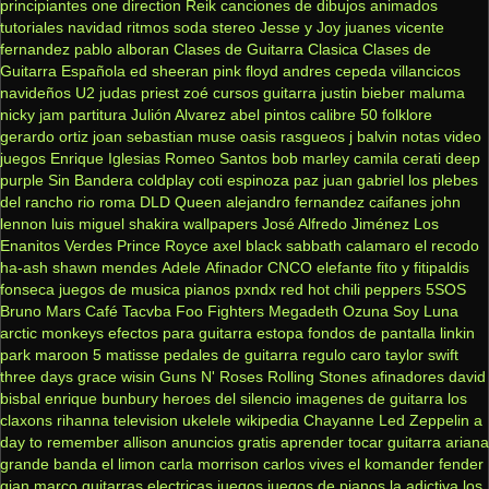
principiantes
one direction
Reik
canciones de dibujos animados
tutoriales
navidad
ritmos
soda stereo
Jesse y Joy
juanes
vicente
fernandez
pablo alboran
Clases de Guitarra Clasica
Clases de
Guitarra Española
ed sheeran
pink floyd
andres cepeda
villancicos
navideños
U2
judas priest
zoé
cursos guitarra
justin bieber
maluma
nicky jam
partitura
Julión Alvarez
abel pintos
calibre 50
folklore
gerardo ortiz
joan sebastian
muse
oasis
rasgueos
j balvin
notas
video
juegos
Enrique Iglesias
Romeo Santos
bob marley
camila
cerati
deep
purple
Sin Bandera
coldplay
coti
espinoza paz
juan gabriel
los plebes
del rancho
rio roma
DLD
Queen
alejandro fernandez
caifanes
john
lennon
luis miguel
shakira
wallpapers
José Alfredo Jiménez
Los
Enanitos Verdes
Prince Royce
axel
black sabbath
calamaro
el recodo
ha-ash
shawn mendes
Adele
Afinador
CNCO
elefante
fito y fitipaldis
fonseca
juegos de musica
pianos
pxndx
red hot chili peppers
5SOS
Bruno Mars
Café Tacvba
Foo Fighters
Megadeth
Ozuna
Soy Luna
arctic monkeys
efectos para guitarra
estopa
fondos de pantalla
linkin
park
maroon 5
matisse
pedales de guitarra
regulo caro
taylor swift
three days grace
wisin
Guns N' Roses
Rolling Stones
afinadores
david
bisbal
enrique bunbury
heroes del silencio
imagenes de guitarra
los
claxons
rihanna
television
ukelele
wikipedia
Chayanne
Led Zeppelin
a
day to remember
allison
anuncios gratis
aprender tocar guitarra
ariana
grande
banda el limon
carla morrison
carlos vives
el komander
fender
gian marco
guitarras electricas
juegos
juegos de pianos
la adictiva
los