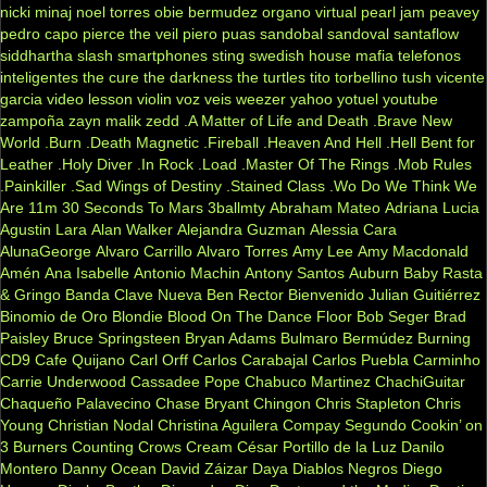
nicki minaj
noel torres
obie bermudez
organo virtual
pearl jam
peavey
pedro capo
pierce the veil
piero
puas
sandobal
sandoval
santaflow
siddhartha
slash
smartphones
sting
swedish house mafia
telefonos
inteligentes
the cure
the darkness
the turtles
tito torbellino
tush
vicente
garcia
video lesson
violin
voz veis
weezer
yahoo
yotuel
youtube
zampoña
zayn malik
zedd
.A Matter of Life and Death
.Brave New
World
.Burn
.Death Magnetic
.Fireball
.Heaven And Hell
.Hell Bent for
Leather
.Holy Diver
.In Rock
.Load
.Master Of The Rings
.Mob Rules
.Painkiller
.Sad Wings of Destiny
.Stained Class
.Wo Do We Think We
Are
11m
30 Seconds To Mars
3ballmty
Abraham Mateo
Adriana Lucia
Agustin Lara
Alan Walker
Alejandra Guzman
Alessia Cara
AlunaGeorge
Alvaro Carrillo
Alvaro Torres
Amy Lee
Amy Macdonald
Amén
Ana Isabelle
Antonio Machin
Antony Santos
Auburn
Baby Rasta
& Gringo
Banda Clave Nueva
Ben Rector
Bienvenido Julian Guitiérrez
Binomio de Oro
Blondie
Blood On The Dance Floor
Bob Seger
Brad
Paisley
Bruce Springsteen
Bryan Adams
Bulmaro Bermúdez
Burning
CD9
Cafe Quijano
Carl Orff
Carlos Carabajal
Carlos Puebla
Carminho
Carrie Underwood
Cassadee Pope
Chabuco Martinez
ChachiGuitar
Chaqueño Palavecino
Chase Bryant
Chingon
Chris Stapleton
Chris
Young
Christian Nodal
Christina Aguilera
Compay Segundo
Cookin’ on
3 Burners
Counting Crows
Cream
César Portillo de la Luz
Danilo
Montero
Danny Ocean
David Záizar
Daya
Diablos Negros
Diego