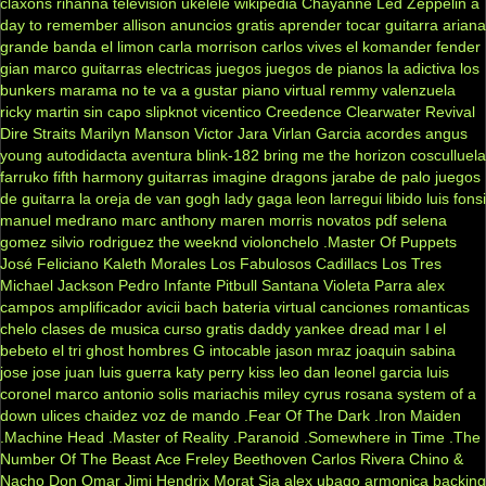
claxons
rihanna
television
ukelele
wikipedia
Chayanne
Led Zeppelin
a
day to remember
allison
anuncios gratis
aprender tocar guitarra
ariana
grande
banda el limon
carla morrison
carlos vives
el komander
fender
gian marco
guitarras electricas
juegos
juegos de pianos
la adictiva
los
bunkers
marama
no te va a gustar
piano virtual
remmy valenzuela
ricky martin
sin capo
slipknot
vicentico
Creedence Clearwater Revival
Dire Straits
Marilyn Manson
Victor Jara
Virlan Garcia
acordes
angus
young
autodidacta
aventura
blink-182
bring me the horizon
cosculluela
farruko
fifth harmony
guitarras
imagine dragons
jarabe de palo
juegos
de guitarra
la oreja de van gogh
lady gaga
leon larregui
libido
luis fonsi
manuel medrano
marc anthony
maren morris
novatos
pdf
selena
gomez
silvio rodriguez
the weeknd
violonchelo
.Master Of Puppets
José Feliciano
Kaleth Morales
Los Fabulosos Cadillacs
Los Tres
Michael Jackson
Pedro Infante
Pitbull
Santana
Violeta Parra
alex
campos
amplificador
avicii
bach
bateria virtual
canciones romanticas
chelo
clases de musica
curso gratis
daddy yankee
dread mar I
el
bebeto
el tri
ghost
hombres G
intocable
jason mraz
joaquin sabina
jose jose
juan luis guerra
katy perry
kiss
leo dan
leonel garcia
luis
coronel
marco antonio solis
mariachis
miley cyrus
rosana
system of a
down
ulices chaidez
voz de mando
.Fear Of The Dark
.Iron Maiden
.Machine Head
.Master of Reality
.Paranoid
.Somewhere in Time
.The
Number Of The Beast
Ace Freley
Beethoven
Carlos Rivera
Chino &
Nacho
Don Omar
Jimi Hendrix
Morat
Sia
alex ubago
armonica
backing