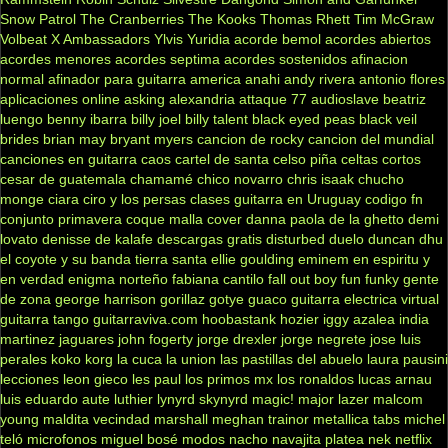
Snow Patrol
The Cranberries
The Kooks
Thomas Rhett
Tim McGraw
Volbeat
X Ambassadors
Ylvis
Yuridia
acorde bemol
acordes abiertos
acordes menores
acordes septima
acordes sostenidos
afinacion
normal
afinador para guitarra
america
anahi
andy rivera
antonio flores
aplicaciones online
asking alexandria
attaque 77
audioslave
beatriz
luengo
benny ibarra
billy joel
billy talent
black eyed peas
black veil
brides
brian may
bryant myers
cancion de rocky
cancion del mundial
canciones en guitarra
caos
cartel de santa
celso piña
celtas cortos
cesar de guatemala
chamamé
chico novarro
chris isaak
chucho
monge
ciara
ciro y los persas
clases guitarra en Uruguay
codigo fn
conjunto primavera
coque malla
cover
danna paola
de la ghetto
demi
lovato
denisse de kalafe
descargas gratis
disturbed
duelo
duncan dhu
el coyote y su banda tierra santa
ellie goulding
eminem
en espiritu y
en verdad
enigma norteño
fabiana cantilo
fall out boy
fun
funky
gente
de zona
george harrison
gorillaz
gotye
guaco
guitarra electrica virtual
guitarra tango
guitarraviva.com
hoobastank
hozier
iggy azalea
india
martinez
jaguares
john fogerty
jorge drexler
jorge negrete
jose luis
perales
koko
korg
la cuca
la union
las pastillas del abuelo
laura pausini
lecciones
leon gieco
les paul
los primos mx
los ronaldos
lucas arnau
luis eduardo aute
luthier
lynyrd skynyrd
magic!
major lazer
malcom
young
maldita vecindad
marshall
meghan trainor
metallica tabs
michel
teló
microfonos
miguel bosé
modos
nacho
navajita platea
nek
netflix