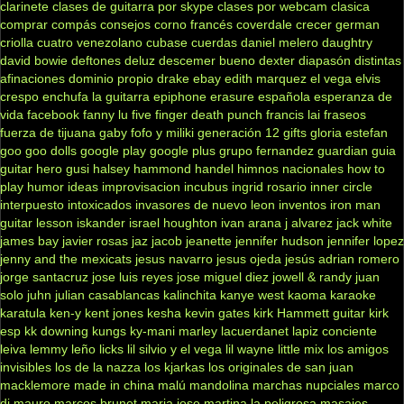
clarinete
clases de guitarra por skype
clases por webcam
clasica
comprar
compás
consejos
corno francés
coverdale
crecer german
criolla
cuatro venezolano
cubase
cuerdas
daniel melero
daughtry
david bowie
deftones
deluz
descemer bueno
dexter
diapasón
distintas
afinaciones
dominio propio
drake
ebay
edith marquez
el vega
elvis
crespo
enchufa la guitarra
epiphone
erasure
española
esperanza de
vida
facebook
fanny lu
five finger death punch
francis lai
fraseos
fuerza de tijuana
gaby fofo y miliki
generación 12
gifts
gloria estefan
goo goo dolls
google play
google plus
grupo fernandez
guardian
guia
guitar hero
gusi
halsey
hammond
handel
himnos nacionales
how to
play
humor
ideas
improvisacion
incubus
ingrid rosario
inner circle
interpuesto
intoxicados
invasores de nuevo leon
inventos
iron man
guitar lesson
iskander
israel houghton
ivan arana
j alvarez
jack white
james bay
javier rosas
jaz jacob
jeanette
jennifer hudson
jennifer lopez
jenny and the mexicats
jesus navarro
jesus ojeda
jesús adrian romero
jorge santacruz
jose luis reyes
jose miguel diez
jowell & randy
juan
solo
juhn
julian casablancas
kalinchita
kanye west
kaoma
karaoke
karatula
ken-y
kent jones
kesha
kevin gates
kirk Hammett guitar
kirk
esp
kk downing
kungs
ky-mani marley
lacuerdanet
lapiz conciente
leiva
lemmy
leño
licks
lil silvio y el vega
lil wayne
little mix
los amigos
invisibles
los de la nazza
los kjarkas
los originales de san juan
macklemore
made in china
malú
mandolina
marchas nupciales
marco
di mauro
marcos brunet
maria jose
martina la peligrosa
masajes