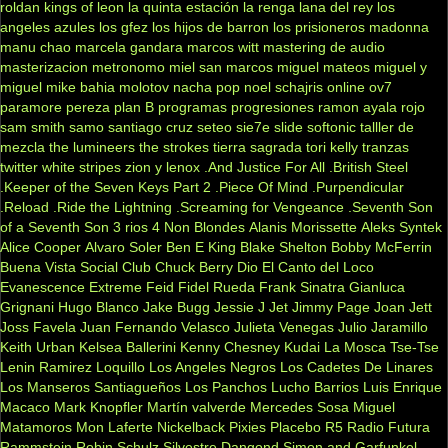
roldan
kings of leon
la quinta estación
la renga
lana del rey
los
angeles azules
los gfez
los hijos de barron
los prisioneros
madonna
manu chao
marcela gandara
marcos witt
mastering de audio
masterizacion
metronomo
miel san marcos
miguel mateos
miguel y
miguel
mike bahia
molotov
nacha pop
noel schajris
online
ov7
paramore
pereza
plan B
programas
progresiones
ramon ayala
rojo
sam smith
samo
santiago cruz
seteo
sie7e
slide
softonic
talller de
mezcla
the lumineers
the strokes
tierra sagrada
tori kelly
tranzas
twitter
white stripes
zion y lenox
.And Justice For All
.British Steel
.Keeper of the Seven Keys Part 2
.Piece Of Mind
.Purpendicular
.Reload
.Ride the Lightning
.Screaming for Vengeance
.Seventh Son
of a Seventh Son
3 rios
4 Non Blondes
Alanis Morissette
Aleks Syntek
Alice Cooper
Alvaro Soler
Ben E King
Blake Shelton
Bobby McFerrin
Buena Vista Social Club
Chuck Berry
Dio
El Canto del Loco
Evanescence
Extreme
Feid
Fidel Rueda
Frank Sinatra
Gianluca
Grignani
Hugo Blanco
Jake Bugg
Jessie J
Jet
Jimmy Page
Joan Jett
Joss Favela
Juan Fernando Velasco
Julieta Venegas
Julio Jaramillo
Keith Urban
Kelsea Ballerini
Kenny Chesney
Kudai
La Mosca Tse-Tse
Lenin Ramirez
Loquillo
Los Angeles Negros
Los Cadetes De Linares
Los Manseros Santiagueños
Los Panchos
Lucho Barrios
Luis Enrique
Macaco
Mark Knopfler
Martín valverde
Mercedes Sosa
Miguel
Matamoros
Mon Laferte
Nickelback
Pixies
Placebo
R5
Radio Futura
Rammstein
Robin Schulz
Silvestre Dangond
Simon and Garfunkel