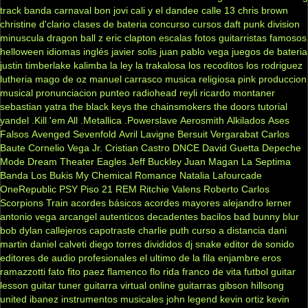
track
banda carnaval
bon jovi
cali y el dandee
calle 13
chris brown
christine d'clario
clases de bateria
concurso
cursos
daft punk
division
minuscula
dragon ball z
eric clapton
escalas
fotos
guitarristas famosos
helloween
idiomas
inglés
javier solis
juan pablo vega
juegos de bateria
justin timberlake
kalimba
la ley
la trakalosa
los recoditos
los rodriguez
lutheria
mago de oz
manuel carrasco
musica religiosa
pink
produccion
musical
pronunciacion
punteo
radiohead
reyli
ricardo montaner
sebastian yatra
the black keys
the chainsmokers
the doors
tutorial
yandel
.Kill 'em All
.Metallica
.Powerslave
Aerosmith
Alkilados
Ases
Falsos
Avenged Sevenfold
Avril Lavigne
Bersuit Vergarabat
Carlos
Baute
Cornelio Vega Jr.
Cristian Castro
DNCE
David Guetta
Depeche
Mode
Dream Theater
Eagles
Jeff Buckley
Juan Magan
La Septima
Banda
Los Bukis
My Chemical Romance
Natalia Lafourcade
OneRepublic
PSY
Piso 21
REM
Ritchie Valens
Roberto Carlos
Scorpions
Train
acordes básicos
acordes mayores
alejandro lerner
antonio vega
arcangel
autenticos decadentes
bacilos
bad bunny
blur
bob dylan
callejeros
capotraste
charlie puth
curso a distancia
dani
martin
daniel calveti
diego torres
divididos
dj snake
editor de sonido
editores de audio profesionales
el ultimo de la fila
enjambre
eros
ramazzotti
fato
fito paez
flamenco
flo rida
franco de vita
futbol
guitar
lesson
guitar tuner
guitarra virtual online
guitarras gibson
hillsong
united
ibanez
instrumentos musicales
john legend
kevin ortiz
kevin