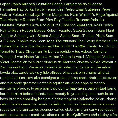
Lopez
Pablo Milanes
Painkiller
Pappo
Paralamas do Sucesso
Parmalee
Paul Anka
Paula Fernandes
Pedro Elías Gutiérrez
Pepe
Guízar
Peteco Carabajal
Peter Manjarres
Plain White T's
Rage Against
The Machine
Ramón Sixto Ríos
Ray Charles
Rescate
Roberto
Orellana
Roberto Parra
Rocio Durcal
Rodrigo Amarante
Ross Lynch
Roy Orbison
Ruben Blades
Ruben Fuentes
Sabú
Salserin
Sam Hunt
Seether
Sleeping with Sirens
Sober
Staind
Stone Temple Pilots
Sum
41
Sumo
Tchaikovsky
Teen Tops
The Animals
The Everly Brothers
The
Hollies
The Jam
The Ramones
The Script
The Who
Tiesto
Tom Jobim
Tomatito
Tracy Chapman
Tu banda pedida y tus videos
Vampire
Weekend
Van Halen
Vanesa Martín
Vete a la Versh
Vicentico Valdés
Victor Acosta
Victor Victor
Vinícius de Moraes
Violetta
Violão
Wheatus
Zac Brown Band
Zacarias Ferreira
acordeon
acustica
adobe
adriel
favela
alex zurdo
alexis y fido
alfredo olivas
alice in chains
all that
remains
all time low
alta consigna
amazon
anastacia
andrea echeverri
android
andy grammer
antonio aguilar
anuel aa
apps
armando
manzanero
audacity
aula
axn
bajo quinto
bajo tierra
bajo virtual
banjo
barak
barilari
bebes
belinda
ben moody
beyonce
big time rush
bolero
boss
brahms
breaking benjamin
britney spears
caloncho
calor urbano
calvin harris
camaron
camila cabello
canciones brasileñas
canciones
rusas
carla bruni
carlos asensio
carlos eleta almaran
carly rae jepsen
cello
celular
cesar sandoval
chase rice
chocQuibTown
chris jeday
cifra