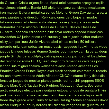
de Guitarra Criolla
arjona
flauta
Maná
ariel camacho
arpegios
cejilla
canciones infantiles
Banda MS
alejandro sanz
canciones mexicanas
iron maiden
Bateria
metallica
series
Melendi
Green Day
guitarra para
principiantes
one direction
Reik
canciones de dibujos animados
tutoriales
navidad
ritmos
soda stereo
Jesse y Joy
juanes
vicente
fernandez
pablo alboran
Clases de Guitarra Clasica
Clases de
Guitarra Española
ed sheeran
pink floyd
andres cepeda
villancicos
navideños
U2
judas priest
zoé
cursos guitarra
justin bieber
maluma
nicky jam
partitura
Julión Alvarez
abel pintos
calibre 50
folklore
gerardo ortiz
joan sebastian
muse
oasis
rasgueos
j balvin
notas
video
juegos
Enrique Iglesias
Romeo Santos
bob marley
camila
cerati
deep
purple
Sin Bandera
coldplay
coti
espinoza paz
juan gabriel
los plebes
del rancho
rio roma
DLD
Queen
alejandro fernandez
caifanes
john
lennon
luis miguel
shakira
wallpapers
José Alfredo Jiménez
Los
Enanitos Verdes
Prince Royce
axel
black sabbath
calamaro
el recodo
ha-ash
shawn mendes
Adele
Afinador
CNCO
elefante
fito y fitipaldis
fonseca
juegos de musica
pianos
pxndx
red hot chili peppers
5SOS
Bruno Mars
Café Tacvba
Foo Fighters
Megadeth
Ozuna
Soy Luna
arctic monkeys
efectos para guitarra
estopa
fondos de pantalla
linkin
park
maroon 5
matisse
pedales de guitarra
regulo caro
taylor swift
three days grace
wisin
Guns N' Roses
Rolling Stones
afinadores
david
bisbal
enrique bunbury
heroes del silencio
imagenes de guitarra
los