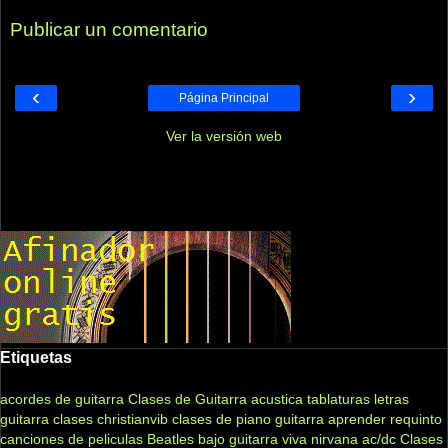
Publicar un comentario
‹
›
Página Principal
Ver la versión web
Etiquetas
acordes de guitarra
Clases de Guitarra acustica
tablaturas
letras
guitarra clases
christianvib
clases de piano
guitarra
aprender
requinto
canciones de peliculas
Beatles
bajo
guitarra viva
nirvana
ac/dc
Clases