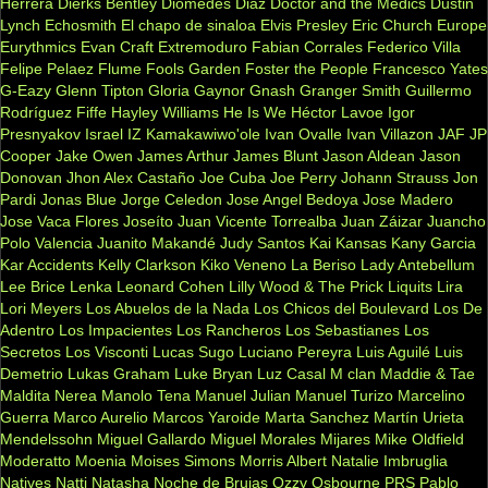
Herrera
Dierks Bentley
Diomedes Diaz
Doctor and the Medics
Dustin
Lynch
Echosmith
El chapo de sinaloa
Elvis Presley
Eric Church
Europe
Eurythmics
Evan Craft
Extremoduro
Fabian Corrales
Federico Villa
Felipe Pelaez
Flume
Fools Garden
Foster the People
Francesco Yates
G-Eazy
Glenn Tipton
Gloria Gaynor
Gnash
Granger Smith
Guillermo
Rodríguez Fiffe
Hayley Williams
He Is We
Héctor Lavoe
Igor
Presnyakov
Israel IZ Kamakawiwo'ole
Ivan Ovalle
Ivan Villazon
JAF
JP
Cooper
Jake Owen
James Arthur
James Blunt
Jason Aldean
Jason
Donovan
Jhon Alex Castaño
Joe Cuba
Joe Perry
Johann Strauss
Jon
Pardi
Jonas Blue
Jorge Celedon
Jose Angel Bedoya
Jose Madero
Jose Vaca Flores
Joseíto
Juan Vicente Torrealba
Juan Záizar
Juancho
Polo Valencia
Juanito Makandé
Judy Santos
Kai
Kansas
Kany Garcia
Kar Accidents
Kelly Clarkson
Kiko Veneno
La Beriso
Lady Antebellum
Lee Brice
Lenka
Leonard Cohen
Lilly Wood & The Prick
Liquits
Lira
Lori Meyers
Los Abuelos de la Nada
Los Chicos del Boulevard
Los De
Adentro
Los Impacientes
Los Rancheros
Los Sebastianes
Los
Secretos
Los Visconti
Lucas Sugo
Luciano Pereyra
Luis Aguilé
Luis
Demetrio
Lukas Graham
Luke Bryan
Luz Casal
M clan
Maddie & Tae
Maldita Nerea
Manolo Tena
Manuel Julian
Manuel Turizo
Marcelino
Guerra
Marco Aurelio
Marcos Yaroide
Marta Sanchez
Martín Urieta
Mendelssohn
Miguel Gallardo
Miguel Morales
Mijares
Mike Oldfield
Moderatto
Moenia
Moises Simons
Morris Albert
Natalie Imbruglia
Natives
Natti Natasha
Noche de Brujas
Ozzy Osbourne
PRS
Pablo