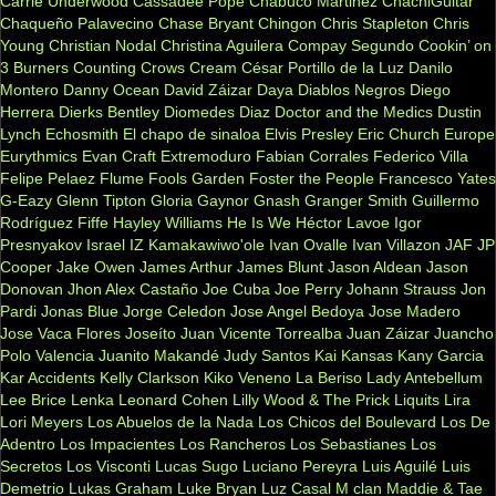
Carrie Underwood
Cassadee Pope
Chabuco Martinez
ChachiGuitar
Chaqueño Palavecino
Chase Bryant
Chingon
Chris Stapleton
Chris
Young
Christian Nodal
Christina Aguilera
Compay Segundo
Cookin’ on
3 Burners
Counting Crows
Cream
César Portillo de la Luz
Danilo
Montero
Danny Ocean
David Záizar
Daya
Diablos Negros
Diego
Herrera
Dierks Bentley
Diomedes Diaz
Doctor and the Medics
Dustin
Lynch
Echosmith
El chapo de sinaloa
Elvis Presley
Eric Church
Europe
Eurythmics
Evan Craft
Extremoduro
Fabian Corrales
Federico Villa
Felipe Pelaez
Flume
Fools Garden
Foster the People
Francesco Yates
G-Eazy
Glenn Tipton
Gloria Gaynor
Gnash
Granger Smith
Guillermo
Rodríguez Fiffe
Hayley Williams
He Is We
Héctor Lavoe
Igor
Presnyakov
Israel IZ Kamakawiwo'ole
Ivan Ovalle
Ivan Villazon
JAF
JP
Cooper
Jake Owen
James Arthur
James Blunt
Jason Aldean
Jason
Donovan
Jhon Alex Castaño
Joe Cuba
Joe Perry
Johann Strauss
Jon
Pardi
Jonas Blue
Jorge Celedon
Jose Angel Bedoya
Jose Madero
Jose Vaca Flores
Joseíto
Juan Vicente Torrealba
Juan Záizar
Juancho
Polo Valencia
Juanito Makandé
Judy Santos
Kai
Kansas
Kany Garcia
Kar Accidents
Kelly Clarkson
Kiko Veneno
La Beriso
Lady Antebellum
Lee Brice
Lenka
Leonard Cohen
Lilly Wood & The Prick
Liquits
Lira
Lori Meyers
Los Abuelos de la Nada
Los Chicos del Boulevard
Los De
Adentro
Los Impacientes
Los Rancheros
Los Sebastianes
Los
Secretos
Los Visconti
Lucas Sugo
Luciano Pereyra
Luis Aguilé
Luis
Demetrio
Lukas Graham
Luke Bryan
Luz Casal
M clan
Maddie & Tae