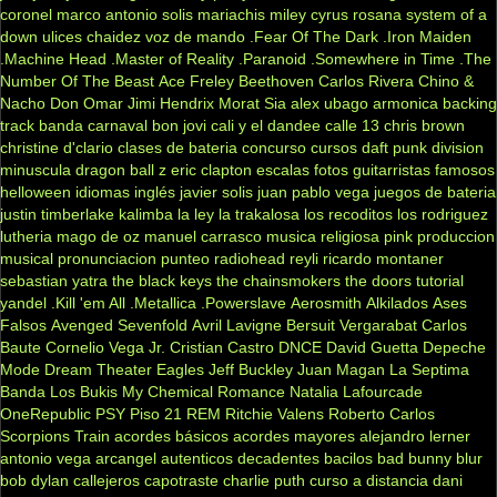
coronel
marco antonio solis
mariachis
miley cyrus
rosana
system of a
down
ulices chaidez
voz de mando
.Fear Of The Dark
.Iron Maiden
.Machine Head
.Master of Reality
.Paranoid
.Somewhere in Time
.The
Number Of The Beast
Ace Freley
Beethoven
Carlos Rivera
Chino &
Nacho
Don Omar
Jimi Hendrix
Morat
Sia
alex ubago
armonica
backing
track
banda carnaval
bon jovi
cali y el dandee
calle 13
chris brown
christine d'clario
clases de bateria
concurso
cursos
daft punk
division
minuscula
dragon ball z
eric clapton
escalas
fotos
guitarristas famosos
helloween
idiomas
inglés
javier solis
juan pablo vega
juegos de bateria
justin timberlake
kalimba
la ley
la trakalosa
los recoditos
los rodriguez
lutheria
mago de oz
manuel carrasco
musica religiosa
pink
produccion
musical
pronunciacion
punteo
radiohead
reyli
ricardo montaner
sebastian yatra
the black keys
the chainsmokers
the doors
tutorial
yandel
.Kill 'em All
.Metallica
.Powerslave
Aerosmith
Alkilados
Ases
Falsos
Avenged Sevenfold
Avril Lavigne
Bersuit Vergarabat
Carlos
Baute
Cornelio Vega Jr.
Cristian Castro
DNCE
David Guetta
Depeche
Mode
Dream Theater
Eagles
Jeff Buckley
Juan Magan
La Septima
Banda
Los Bukis
My Chemical Romance
Natalia Lafourcade
OneRepublic
PSY
Piso 21
REM
Ritchie Valens
Roberto Carlos
Scorpions
Train
acordes básicos
acordes mayores
alejandro lerner
antonio vega
arcangel
autenticos decadentes
bacilos
bad bunny
blur
bob dylan
callejeros
capotraste
charlie puth
curso a distancia
dani