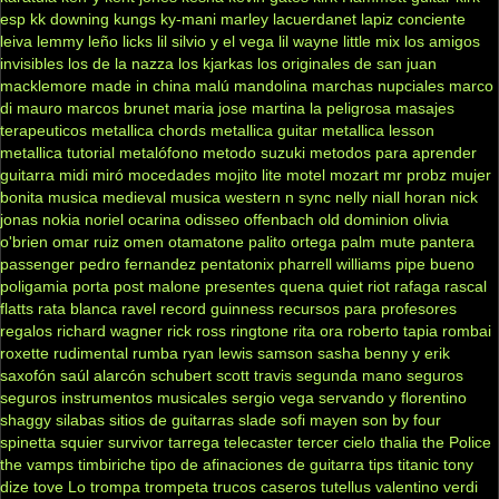
esp
kk downing
kungs
ky-mani marley
lacuerdanet
lapiz conciente
leiva
lemmy
leño
licks
lil silvio y el vega
lil wayne
little mix
los amigos
invisibles
los de la nazza
los kjarkas
los originales de san juan
macklemore
made in china
malú
mandolina
marchas nupciales
marco
di mauro
marcos brunet
maria jose
martina la peligrosa
masajes
terapeuticos
metallica chords
metallica guitar
metallica lesson
metallica tutorial
metalófono
metodo suzuki
metodos para aprender
guitarra
midi
miró
mocedades
mojito lite
motel
mozart
mr probz
mujer
bonita
musica medieval
musica western
n sync
nelly
niall horan
nick
jonas
nokia
noriel
ocarina
odisseo
offenbach
old dominion
olivia
o'brien
omar ruiz
omen
otamatone
palito ortega
palm mute
pantera
passenger
pedro fernandez
pentatonix
pharrell williams
pipe bueno
poligamia
porta
post malone
presentes
quena
quiet riot
rafaga
rascal
flatts
rata blanca
ravel
record guinness
recursos para profesores
regalos
richard wagner
rick ross
ringtone
rita ora
roberto tapia
rombai
roxette
rudimental
rumba
ryan lewis
samson
sasha benny y erik
saxofón
saúl alarcón
schubert
scott travis
segunda mano
seguros
seguros instrumentos musicales
sergio vega
servando y florentino
shaggy
silabas
sitios de guitarras
slade
sofi mayen
son by four
spinetta
squier
survivor
tarrega
telecaster
tercer cielo
thalia
the Police
the vamps
timbiriche
tipo de afinaciones de guitarra
tips
titanic
tony
dize
tove Lo
trompa
trompeta
trucos caseros
tutellus
valentino
verdi