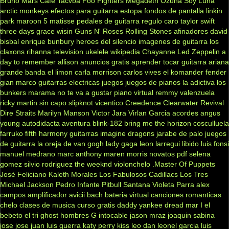
Bruno Mars
Café Tacvba
Foo Fighters
Megadeth
Ozuna
Soy Luna
arctic monkeys
efectos para guitarra
estopa
fondos de pantalla
linkin
park
maroon 5
matisse
pedales de guitarra
regulo caro
taylor swift
three days grace
wisin
Guns N' Roses
Rolling Stones
afinadores
david
bisbal
enrique bunbury
heroes del silencio
imagenes de guitarra
los
claxons
rihanna
television
ukelele
wikipedia
Chayanne
Led Zeppelin
a
day to remember
allison
anuncios gratis
aprender tocar guitarra
ariana
grande
banda el limon
carla morrison
carlos vives
el komander
fender
gian marco
guitarras electricas
juegos
juegos de pianos
la adictiva
los
bunkers
marama
no te va a gustar
piano virtual
remmy valenzuela
ricky martin
sin capo
slipknot
vicentico
Creedence Clearwater Revival
Dire Straits
Marilyn Manson
Victor Jara
Virlan Garcia
acordes
angus
young
autodidacta
aventura
blink-182
bring me the horizon
cosculluela
farruko
fifth harmony
guitarras
imagine dragons
jarabe de palo
juegos
de guitarra
la oreja de van gogh
lady gaga
leon larregui
libido
luis fonsi
manuel medrano
marc anthony
maren morris
novatos
pdf
selena
gomez
silvio rodriguez
the weeknd
violonchelo
.Master Of Puppets
José Feliciano
Kaleth Morales
Los Fabulosos Cadillacs
Los Tres
Michael Jackson
Pedro Infante
Pitbull
Santana
Violeta Parra
alex
campos
amplificador
avicii
bach
bateria virtual
canciones romanticas
chelo
clases de musica
curso gratis
daddy yankee
dread mar I
el
bebeto
el tri
ghost
hombres G
intocable
jason mraz
joaquin sabina
jose jose
juan luis guerra
katy perry
kiss
leo dan
leonel garcia
luis