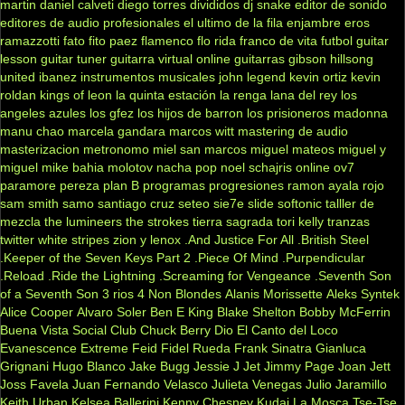
martin
daniel calveti
diego torres
divididos
dj snake
editor de sonido
editores de audio profesionales
el ultimo de la fila
enjambre
eros
ramazzotti
fato
fito paez
flamenco
flo rida
franco de vita
futbol
guitar
lesson
guitar tuner
guitarra virtual online
guitarras gibson
hillsong
united
ibanez
instrumentos musicales
john legend
kevin ortiz
kevin
roldan
kings of leon
la quinta estación
la renga
lana del rey
los
angeles azules
los gfez
los hijos de barron
los prisioneros
madonna
manu chao
marcela gandara
marcos witt
mastering de audio
masterizacion
metronomo
miel san marcos
miguel mateos
miguel y
miguel
mike bahia
molotov
nacha pop
noel schajris
online
ov7
paramore
pereza
plan B
programas
progresiones
ramon ayala
rojo
sam smith
samo
santiago cruz
seteo
sie7e
slide
softonic
talller de
mezcla
the lumineers
the strokes
tierra sagrada
tori kelly
tranzas
twitter
white stripes
zion y lenox
.And Justice For All
.British Steel
.Keeper of the Seven Keys Part 2
.Piece Of Mind
.Purpendicular
.Reload
.Ride the Lightning
.Screaming for Vengeance
.Seventh Son
of a Seventh Son
3 rios
4 Non Blondes
Alanis Morissette
Aleks Syntek
Alice Cooper
Alvaro Soler
Ben E King
Blake Shelton
Bobby McFerrin
Buena Vista Social Club
Chuck Berry
Dio
El Canto del Loco
Evanescence
Extreme
Feid
Fidel Rueda
Frank Sinatra
Gianluca
Grignani
Hugo Blanco
Jake Bugg
Jessie J
Jet
Jimmy Page
Joan Jett
Joss Favela
Juan Fernando Velasco
Julieta Venegas
Julio Jaramillo
Keith Urban
Kelsea Ballerini
Kenny Chesney
Kudai
La Mosca Tse-Tse