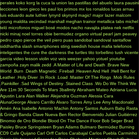
perales
koko
korg
la cuca
la union
las pastillas del abuelo
laura pausini
lecciones
leon gieco
les paul
los primos mx
los ronaldos
lucas arnau
luis eduardo aute
luthier
lynyrd skynyrd
magic!
major lazer
malcom
young
maldita vecindad
marshall
meghan trainor
metallica tabs
michel
teló
microfonos
miguel bosé
modos
nacho
navajita platea
nek
netflix
nicki minaj
noel torres
obie bermudez
organo virtual
pearl jam
peavey
pedro capo
pierce the veil
piero
puas
sandobal
sandoval
santaflow
siddhartha
slash
smartphones
sting
swedish house mafia
telefonos
inteligentes
the cure
the darkness
the turtles
tito torbellino
tush
vicente
garcia
video lesson
violin
voz veis
weezer
yahoo
yotuel
youtube
zampoña
zayn malik
zedd
.A Matter of Life and Death
.Brave New
World
.Burn
.Death Magnetic
.Fireball
.Heaven And Hell
.Hell Bent for
Leather
.Holy Diver
.In Rock
.Load
.Master Of The Rings
.Mob Rules
.Painkiller
.Sad Wings of Destiny
.Stained Class
.Wo Do We Think We
Are
11m
30 Seconds To Mars
3ballmty
Abraham Mateo
Adriana Lucia
Agustin Lara
Alan Walker
Alejandra Guzman
Alessia Cara
AlunaGeorge
Alvaro Carrillo
Alvaro Torres
Amy Lee
Amy Macdonald
Amén
Ana Isabelle
Antonio Machin
Antony Santos
Auburn
Baby Rasta
& Gringo
Banda Clave Nueva
Ben Rector
Bienvenido Julian Guitiérrez
Binomio de Oro
Blondie
Blood On The Dance Floor
Bob Seger
Brad
Paisley
Bruce Springsteen
Bryan Adams
Bulmaro Bermúdez
Burning
CD9
Cafe Quijano
Carl Orff
Carlos Carabajal
Carlos Puebla
Carminho