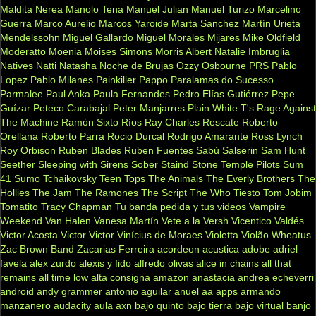
Maldita Nerea
Manolo Tena
Manuel Julian
Manuel Turizo
Marcelino
Guerra
Marco Aurelio
Marcos Yaroide
Marta Sanchez
Martín Urieta
Mendelssohn
Miguel Gallardo
Miguel Morales
Mijares
Mike Oldfield
Moderatto
Moenia
Moises Simons
Morris Albert
Natalie Imbruglia
Natives
Natti Natasha
Noche de Brujas
Ozzy Osbourne
PRS
Pablo
Lopez
Pablo Milanes
Painkiller
Pappo
Paralamas do Sucesso
Parmalee
Paul Anka
Paula Fernandes
Pedro Elías Gutiérrez
Pepe
Guízar
Peteco Carabajal
Peter Manjarres
Plain White T's
Rage Against
The Machine
Ramón Sixto Ríos
Ray Charles
Rescate
Roberto
Orellana
Roberto Parra
Rocio Durcal
Rodrigo Amarante
Ross Lynch
Roy Orbison
Ruben Blades
Ruben Fuentes
Sabú
Salserin
Sam Hunt
Seether
Sleeping with Sirens
Sober
Staind
Stone Temple Pilots
Sum
41
Sumo
Tchaikovsky
Teen Tops
The Animals
The Everly Brothers
The
Hollies
The Jam
The Ramones
The Script
The Who
Tiesto
Tom Jobim
Tomatito
Tracy Chapman
Tu banda pedida y tus videos
Vampire
Weekend
Van Halen
Vanesa Martín
Vete a la Versh
Vicentico Valdés
Victor Acosta
Victor Victor
Vinícius de Moraes
Violetta
Violão
Wheatus
Zac Brown Band
Zacarias Ferreira
acordeon
acustica
adobe
adriel
favela
alex zurdo
alexis y fido
alfredo olivas
alice in chains
all that
remains
all time low
alta consigna
amazon
anastacia
andrea echeverri
android
andy grammer
antonio aguilar
anuel aa
apps
armando
manzanero
audacity
aula
axn
bajo quinto
bajo tierra
bajo virtual
banjo