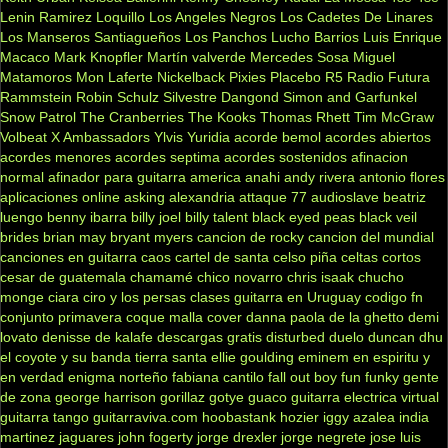
Lenin Ramirez
Loquillo
Los Angeles Negros
Los Cadetes De Linares
Los Manseros Santiagueños
Los Panchos
Lucho Barrios
Luis Enrique
Macaco
Mark Knopfler
Martín valverde
Mercedes Sosa
Miguel
Matamoros
Mon Laferte
Nickelback
Pixies
Placebo
R5
Radio Futura
Rammstein
Robin Schulz
Silvestre Dangond
Simon and Garfunkel
Snow Patrol
The Cranberries
The Kooks
Thomas Rhett
Tim McGraw
Volbeat
X Ambassadors
Ylvis
Yuridia
acorde bemol
acordes abiertos
acordes menores
acordes septima
acordes sostenidos
afinacion
normal
afinador para guitarra
america
anahi
andy rivera
antonio flores
aplicaciones online
asking alexandria
attaque 77
audioslave
beatriz
luengo
benny ibarra
billy joel
billy talent
black eyed peas
black veil
brides
brian may
bryant myers
cancion de rocky
cancion del mundial
canciones en guitarra
caos
cartel de santa
celso piña
celtas cortos
cesar de guatemala
chamamé
chico novarro
chris isaak
chucho
monge
ciara
ciro y los persas
clases guitarra en Uruguay
codigo fn
conjunto primavera
coque malla
cover
danna paola
de la ghetto
demi
lovato
denisse de kalafe
descargas gratis
disturbed
duelo
duncan dhu
el coyote y su banda tierra santa
ellie goulding
eminem
en espiritu y
en verdad
enigma norteño
fabiana cantilo
fall out boy
fun
funky
gente
de zona
george harrison
gorillaz
gotye
guaco
guitarra electrica virtual
guitarra tango
guitarraviva.com
hoobastank
hozier
iggy azalea
india
martinez
jaguares
john fogerty
jorge drexler
jorge negrete
jose luis