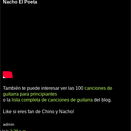
Nacho
El Poeta
También te puede interesar ver las 100
canciones de
guitarra para principiantes
o la
lista completa de canciones de guitarra
del blog.
Like si eres fan de Chino y Nacho!
admin
a la/s
2:29 p.m.