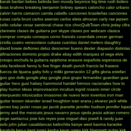
barak
barilari
bebes
belinda
ben moody
beyonce
big time rush
bolero
boss
brahms
breaking benjamin
britney spears
caloncho
calor urbano
calvin harris
camaron
camila cabello
canciones brasileñas
canciones
rusas
carla bruni
carlos asensio
carlos eleta almaran
carly rae jepsen
cello
celular
cesar sandoval
chase rice
chocQuibTown
chris jeday
cifra
clarinete
clases de guitarra por skype
clases por webcam
clasica
comprar
compás
consejos
corno francés
coverdale
crecer german
criolla
cuatro venezolano
cubase
cuerdas
daniel melero
daughtry
david bowie
deftones
deluz
descemer bueno
dexter
diapasón
distintas
afinaciones
dominio propio
drake
ebay
edith marquez
el vega
elvis
crespo
enchufa la guitarra
epiphone
erasure
española
esperanza de
vida
facebook
fanny lu
five finger death punch
francis lai
fraseos
fuerza de tijuana
gaby fofo y miliki
generación 12
gifts
gloria estefan
goo goo dolls
google play
google plus
grupo fernandez
guardian
guia
guitar hero
gusi
halsey
hammond
handel
himnos nacionales
how to
play
humor
ideas
improvisacion
incubus
ingrid rosario
inner circle
interpuesto
intoxicados
invasores de nuevo leon
inventos
iron man
guitar lesson
iskander
israel houghton
ivan arana
j alvarez
jack white
james bay
javier rosas
jaz jacob
jeanette
jennifer hudson
jennifer lopez
jenny and the mexicats
jesus navarro
jesus ojeda
jesús adrian romero
jorge santacruz
jose luis reyes
jose miguel diez
jowell & randy
juan
solo
juhn
julian casablancas
kalinchita
kanye west
kaoma
karaoke
karatula
ken-y
kent jones
kesha
kevin gates
kirk Hammett guitar
kirk