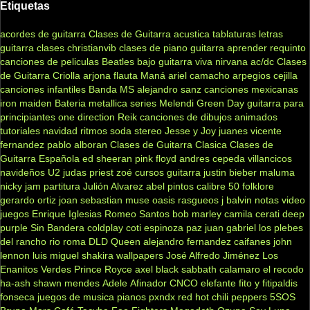
Etiquetas
acordes de guitarra
Clases de Guitarra acustica
tablaturas
letras
guitarra clases
christianvib
clases de piano
guitarra
aprender
requinto
canciones de peliculas
Beatles
bajo
guitarra viva
nirvana
ac/dc
Clases
de Guitarra Criolla
arjona
flauta
Maná
ariel camacho
arpegios
cejilla
canciones infantiles
Banda MS
alejandro sanz
canciones mexicanas
iron maiden
Bateria
metallica
series
Melendi
Green Day
guitarra para
principiantes
one direction
Reik
canciones de dibujos animados
tutoriales
navidad
ritmos
soda stereo
Jesse y Joy
juanes
vicente
fernandez
pablo alboran
Clases de Guitarra Clasica
Clases de
Guitarra Española
ed sheeran
pink floyd
andres cepeda
villancicos
navideños
U2
judas priest
zoé
cursos guitarra
justin bieber
maluma
nicky jam
partitura
Julión Alvarez
abel pintos
calibre 50
folklore
gerardo ortiz
joan sebastian
muse
oasis
rasgueos
j balvin
notas
video
juegos
Enrique Iglesias
Romeo Santos
bob marley
camila
cerati
deep
purple
Sin Bandera
coldplay
coti
espinoza paz
juan gabriel
los plebes
del rancho
rio roma
DLD
Queen
alejandro fernandez
caifanes
john
lennon
luis miguel
shakira
wallpapers
José Alfredo Jiménez
Los
Enanitos Verdes
Prince Royce
axel
black sabbath
calamaro
el recodo
ha-ash
shawn mendes
Adele
Afinador
CNCO
elefante
fito y fitipaldis
fonseca
juegos de musica
pianos
pxndx
red hot chili peppers
5SOS