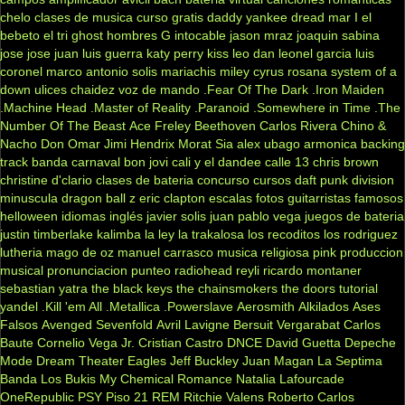
chelo
clases de musica
curso gratis
daddy yankee
dread mar I
el
bebeto
el tri
ghost
hombres G
intocable
jason mraz
joaquin sabina
jose jose
juan luis guerra
katy perry
kiss
leo dan
leonel garcia
luis
coronel
marco antonio solis
mariachis
miley cyrus
rosana
system of a
down
ulices chaidez
voz de mando
.Fear Of The Dark
.Iron Maiden
.Machine Head
.Master of Reality
.Paranoid
.Somewhere in Time
.The
Number Of The Beast
Ace Freley
Beethoven
Carlos Rivera
Chino &
Nacho
Don Omar
Jimi Hendrix
Morat
Sia
alex ubago
armonica
backing
track
banda carnaval
bon jovi
cali y el dandee
calle 13
chris brown
christine d'clario
clases de bateria
concurso
cursos
daft punk
division
minuscula
dragon ball z
eric clapton
escalas
fotos
guitarristas famosos
helloween
idiomas
inglés
javier solis
juan pablo vega
juegos de bateria
justin timberlake
kalimba
la ley
la trakalosa
los recoditos
los rodriguez
lutheria
mago de oz
manuel carrasco
musica religiosa
pink
produccion
musical
pronunciacion
punteo
radiohead
reyli
ricardo montaner
sebastian yatra
the black keys
the chainsmokers
the doors
tutorial
yandel
.Kill 'em All
.Metallica
.Powerslave
Aerosmith
Alkilados
Ases
Falsos
Avenged Sevenfold
Avril Lavigne
Bersuit Vergarabat
Carlos
Baute
Cornelio Vega Jr.
Cristian Castro
DNCE
David Guetta
Depeche
Mode
Dream Theater
Eagles
Jeff Buckley
Juan Magan
La Septima
Banda
Los Bukis
My Chemical Romance
Natalia Lafourcade
OneRepublic
PSY
Piso 21
REM
Ritchie Valens
Roberto Carlos