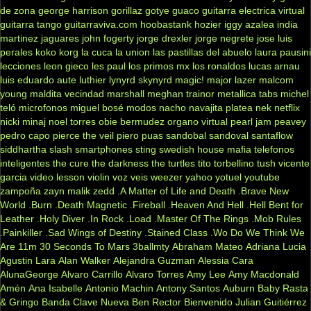
de zona
george harrison
gorillaz
gotye
guaco
guitarra electrica virtual
guitarra tango
guitarraviva.com
hoobastank
hozier
iggy azalea
india
martinez
jaguares
john fogerty
jorge drexler
jorge negrete
jose luis
perales
koko
korg
la cuca
la union
las pastillas del abuelo
laura pausini
lecciones
leon gieco
les paul
los primos mx
los ronaldos
lucas arnau
luis eduardo aute
luthier
lynyrd skynyrd
magic!
major lazer
malcom
young
maldita vecindad
marshall
meghan trainor
metallica tabs
michel
teló
microfonos
miguel bosé
modos
nacho
navajita platea
nek
netflix
nicki minaj
noel torres
obie bermudez
organo virtual
pearl jam
peavey
pedro capo
pierce the veil
piero
puas
sandobal
sandoval
santaflow
siddhartha
slash
smartphones
sting
swedish house mafia
telefonos
inteligentes
the cure
the darkness
the turtles
tito torbellino
tush
vicente
garcia
video lesson
violin
voz veis
weezer
yahoo
yotuel
youtube
zampoña
zayn malik
zedd
.A Matter of Life and Death
.Brave New
World
.Burn
.Death Magnetic
.Fireball
.Heaven And Hell
.Hell Bent for
Leather
.Holy Diver
.In Rock
.Load
.Master Of The Rings
.Mob Rules
.Painkiller
.Sad Wings of Destiny
.Stained Class
.Wo Do We Think We
Are
11m
30 Seconds To Mars
3ballmty
Abraham Mateo
Adriana Lucia
Agustin Lara
Alan Walker
Alejandra Guzman
Alessia Cara
AlunaGeorge
Alvaro Carrillo
Alvaro Torres
Amy Lee
Amy Macdonald
Amén
Ana Isabelle
Antonio Machin
Antony Santos
Auburn
Baby Rasta
& Gringo
Banda Clave Nueva
Ben Rector
Bienvenido Julian Guitiérrez