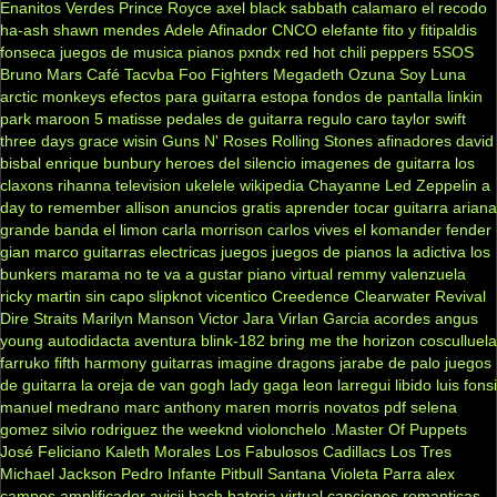
Enanitos Verdes
Prince Royce
axel
black sabbath
calamaro
el recodo
ha-ash
shawn mendes
Adele
Afinador
CNCO
elefante
fito y fitipaldis
fonseca
juegos de musica
pianos
pxndx
red hot chili peppers
5SOS
Bruno Mars
Café Tacvba
Foo Fighters
Megadeth
Ozuna
Soy Luna
arctic monkeys
efectos para guitarra
estopa
fondos de pantalla
linkin
park
maroon 5
matisse
pedales de guitarra
regulo caro
taylor swift
three days grace
wisin
Guns N' Roses
Rolling Stones
afinadores
david
bisbal
enrique bunbury
heroes del silencio
imagenes de guitarra
los
claxons
rihanna
television
ukelele
wikipedia
Chayanne
Led Zeppelin
a
day to remember
allison
anuncios gratis
aprender tocar guitarra
ariana
grande
banda el limon
carla morrison
carlos vives
el komander
fender
gian marco
guitarras electricas
juegos
juegos de pianos
la adictiva
los
bunkers
marama
no te va a gustar
piano virtual
remmy valenzuela
ricky martin
sin capo
slipknot
vicentico
Creedence Clearwater Revival
Dire Straits
Marilyn Manson
Victor Jara
Virlan Garcia
acordes
angus
young
autodidacta
aventura
blink-182
bring me the horizon
cosculluela
farruko
fifth harmony
guitarras
imagine dragons
jarabe de palo
juegos
de guitarra
la oreja de van gogh
lady gaga
leon larregui
libido
luis fonsi
manuel medrano
marc anthony
maren morris
novatos
pdf
selena
gomez
silvio rodriguez
the weeknd
violonchelo
.Master Of Puppets
José Feliciano
Kaleth Morales
Los Fabulosos Cadillacs
Los Tres
Michael Jackson
Pedro Infante
Pitbull
Santana
Violeta Parra
alex
campos
amplificador
avicii
bach
bateria virtual
canciones romanticas