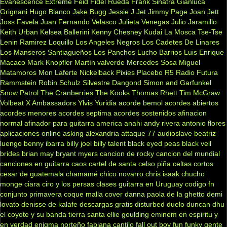
Evanescence
Extreme
Feid
Fidel Rueda
Frank Sinatra
Gianluca
Grignani
Hugo Blanco
Jake Bugg
Jessie J
Jet
Jimmy Page
Joan Jett
Joss Favela
Juan Fernando Velasco
Julieta Venegas
Julio Jaramillo
Keith Urban
Kelsea Ballerini
Kenny Chesney
Kudai
La Mosca Tse-Tse
Lenin Ramirez
Loquillo
Los Angeles Negros
Los Cadetes De Linares
Los Manseros Santiagueños
Los Panchos
Lucho Barrios
Luis Enrique
Macaco
Mark Knopfler
Martín valverde
Mercedes Sosa
Miguel
Matamoros
Mon Laferte
Nickelback
Pixies
Placebo
R5
Radio Futura
Rammstein
Robin Schulz
Silvestre Dangond
Simon and Garfunkel
Snow Patrol
The Cranberries
The Kooks
Thomas Rhett
Tim McGraw
Volbeat
X Ambassadors
Ylvis
Yuridia
acorde bemol
acordes abiertos
acordes menores
acordes septima
acordes sostenidos
afinacion
normal
afinador para guitarra
america
anahi
andy rivera
antonio flores
aplicaciones online
asking alexandria
attaque 77
audioslave
beatriz
luengo
benny ibarra
billy joel
billy talent
black eyed peas
black veil
brides
brian may
bryant myers
cancion de rocky
cancion del mundial
canciones en guitarra
caos
cartel de santa
celso piña
celtas cortos
cesar de guatemala
chamamé
chico novarro
chris isaak
chucho
monge
ciara
ciro y los persas
clases guitarra en Uruguay
codigo fn
conjunto primavera
coque malla
cover
danna paola
de la ghetto
demi
lovato
denisse de kalafe
descargas gratis
disturbed
duelo
duncan dhu
el coyote y su banda tierra santa
ellie goulding
eminem
en espiritu y
en verdad
enigma norteño
fabiana cantilo
fall out boy
fun
funky
gente