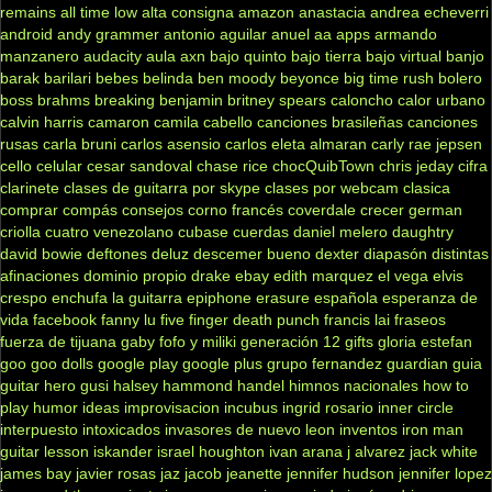
remains
all time low
alta consigna
amazon
anastacia
andrea echeverri
android
andy grammer
antonio aguilar
anuel aa
apps
armando
manzanero
audacity
aula
axn
bajo quinto
bajo tierra
bajo virtual
banjo
barak
barilari
bebes
belinda
ben moody
beyonce
big time rush
bolero
boss
brahms
breaking benjamin
britney spears
caloncho
calor urbano
calvin harris
camaron
camila cabello
canciones brasileñas
canciones
rusas
carla bruni
carlos asensio
carlos eleta almaran
carly rae jepsen
cello
celular
cesar sandoval
chase rice
chocQuibTown
chris jeday
cifra
clarinete
clases de guitarra por skype
clases por webcam
clasica
comprar
compás
consejos
corno francés
coverdale
crecer german
criolla
cuatro venezolano
cubase
cuerdas
daniel melero
daughtry
david bowie
deftones
deluz
descemer bueno
dexter
diapasón
distintas
afinaciones
dominio propio
drake
ebay
edith marquez
el vega
elvis
crespo
enchufa la guitarra
epiphone
erasure
española
esperanza de
vida
facebook
fanny lu
five finger death punch
francis lai
fraseos
fuerza de tijuana
gaby fofo y miliki
generación 12
gifts
gloria estefan
goo goo dolls
google play
google plus
grupo fernandez
guardian
guia
guitar hero
gusi
halsey
hammond
handel
himnos nacionales
how to
play
humor
ideas
improvisacion
incubus
ingrid rosario
inner circle
interpuesto
intoxicados
invasores de nuevo leon
inventos
iron man
guitar lesson
iskander
israel houghton
ivan arana
j alvarez
jack white
james bay
javier rosas
jaz jacob
jeanette
jennifer hudson
jennifer lopez