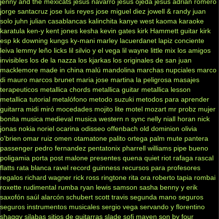
jenny and the mexicats
jesus navarro
jesus ojeda
jesús adrian romero
jorge santacruz
jose luis reyes
jose miguel diez
jowell & randy
juan
solo
juhn
julian casablancas
kalinchita
kanye west
kaoma
karaoke
karatula
ken-y
kent jones
kesha
kevin gates
kirk Hammett guitar
kirk
esp
kk downing
kungs
ky-mani marley
lacuerdanet
lapiz conciente
leiva
lemmy
leño
licks
lil silvio y el vega
lil wayne
little mix
los amigos
invisibles
los de la nazza
los kjarkas
los originales de san juan
macklemore
made in china
malú
mandolina
marchas nupciales
marco
di mauro
marcos brunet
maria jose
martina la peligrosa
masajes
terapeuticos
metallica chords
metallica guitar
metallica lesson
metallica tutorial
metalófono
metodo suzuki
metodos para aprender
guitarra
midi
miró
mocedades
mojito lite
motel
mozart
mr probz
mujer
bonita
musica medieval
musica western
n sync
nelly
niall horan
nick
jonas
nokia
noriel
ocarina
odisseo
offenbach
old dominion
olivia
o'brien
omar ruiz
omen
otamatone
palito ortega
palm mute
pantera
passenger
pedro fernandez
pentatonix
pharrell williams
pipe bueno
poligamia
porta
post malone
presentes
quena
quiet riot
rafaga
rascal
flatts
rata blanca
ravel
record guinness
recursos para profesores
regalos
richard wagner
rick ross
ringtone
rita ora
roberto tapia
rombai
roxette
rudimental
rumba
ryan lewis
samson
sasha benny y erik
saxofón
saúl alarcón
schubert
scott travis
segunda mano
seguros
seguros instrumentos musicales
sergio vega
servando y florentino
shaggy
silabas
sitios de guitarras
slade
sofi mayen
son by four