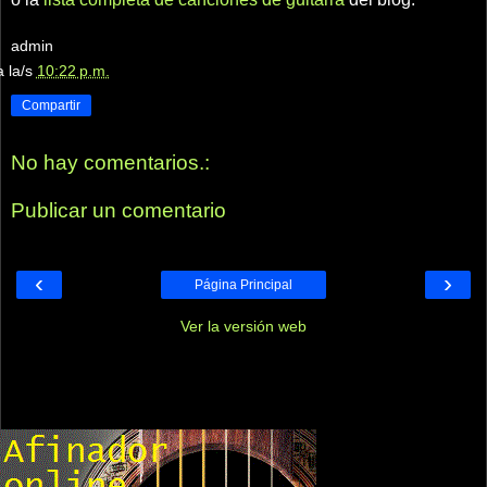
admin
a la/s
10:22 p.m.
Compartir
No hay comentarios.:
Publicar un comentario
‹
›
Página Principal
Ver la versión web