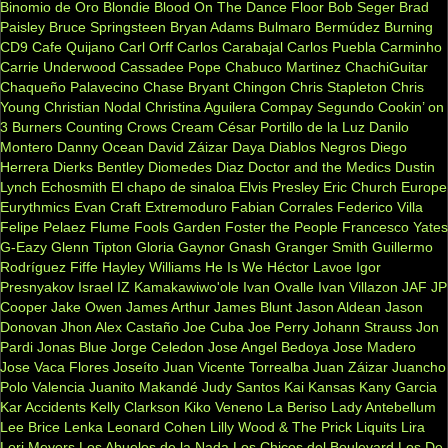
Binomio de Oro
Blondie
Blood On The Dance Floor
Bob Seger
Brad
Paisley
Bruce Springsteen
Bryan Adams
Bulmaro Bermúdez
Burning
CD9
Cafe Quijano
Carl Orff
Carlos Carabajal
Carlos Puebla
Carminho
Carrie Underwood
Cassadee Pope
Chabuco Martinez
ChachiGuitar
Chaqueño Palavecino
Chase Bryant
Chingon
Chris Stapleton
Chris
Young
Christian Nodal
Christina Aguilera
Compay Segundo
Cookin’ on
3 Burners
Counting Crows
Cream
César Portillo de la Luz
Danilo
Montero
Danny Ocean
David Záizar
Daya
Diablos Negros
Diego
Herrera
Dierks Bentley
Diomedes Diaz
Doctor and the Medics
Dustin
Lynch
Echosmith
El chapo de sinaloa
Elvis Presley
Eric Church
Europe
Eurythmics
Evan Craft
Extremoduro
Fabian Corrales
Federico Villa
Felipe Pelaez
Flume
Fools Garden
Foster the People
Francesco Yates
G-Eazy
Glenn Tipton
Gloria Gaynor
Gnash
Granger Smith
Guillermo
Rodríguez Fiffe
Hayley Williams
He Is We
Héctor Lavoe
Igor
Presnyakov
Israel IZ Kamakawiwo'ole
Ivan Ovalle
Ivan Villazon
JAF
JP
Cooper
Jake Owen
James Arthur
James Blunt
Jason Aldean
Jason
Donovan
Jhon Alex Castaño
Joe Cuba
Joe Perry
Johann Strauss
Jon
Pardi
Jonas Blue
Jorge Celedon
Jose Angel Bedoya
Jose Madero
Jose Vaca Flores
Joseíto
Juan Vicente Torrealba
Juan Záizar
Juancho
Polo Valencia
Juanito Makandé
Judy Santos
Kai
Kansas
Kany Garcia
Kar Accidents
Kelly Clarkson
Kiko Veneno
La Beriso
Lady Antebellum
Lee Brice
Lenka
Leonard Cohen
Lilly Wood & The Prick
Liquits
Lira
Lori Meyers
Los Abuelos de la Nada
Los Chicos del Boulevard
Los De