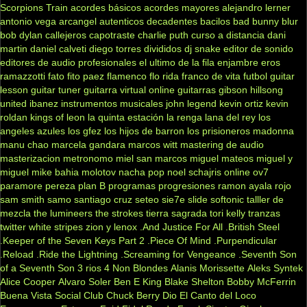
Scorpions
Train
acordes básicos
acordes mayores
alejandro lerner
antonio vega
arcangel
autenticos decadentes
bacilos
bad bunny
blur
bob dylan
callejeros
capotraste
charlie puth
curso a distancia
dani
martin
daniel calveti
diego torres
divididos
dj snake
editor de sonido
editores de audio profesionales
el ultimo de la fila
enjambre
eros
ramazzotti
fato
fito paez
flamenco
flo rida
franco de vita
futbol
guitar
lesson
guitar tuner
guitarra virtual online
guitarras gibson
hillsong
united
ibanez
instrumentos musicales
john legend
kevin ortiz
kevin
roldan
kings of leon
la quinta estación
la renga
lana del rey
los
angeles azules
los gfez
los hijos de barron
los prisioneros
madonna
manu chao
marcela gandara
marcos witt
mastering de audio
masterizacion
metronomo
miel san marcos
miguel mateos
miguel y
miguel
mike bahia
molotov
nacha pop
noel schajris
online
ov7
paramore
pereza
plan B
programas
progresiones
ramon ayala
rojo
sam smith
samo
santiago cruz
seteo
sie7e
slide
softonic
talller de
mezcla
the lumineers
the strokes
tierra sagrada
tori kelly
tranzas
twitter
white stripes
zion y lenox
.And Justice For All
.British Steel
.Keeper of the Seven Keys Part 2
.Piece Of Mind
.Purpendicular
.Reload
.Ride the Lightning
.Screaming for Vengeance
.Seventh Son
of a Seventh Son
3 rios
4 Non Blondes
Alanis Morissette
Aleks Syntek
Alice Cooper
Alvaro Soler
Ben E King
Blake Shelton
Bobby McFerrin
Buena Vista Social Club
Chuck Berry
Dio
El Canto del Loco