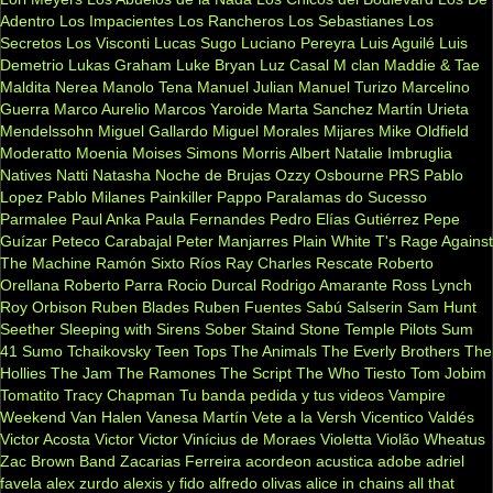
Adentro
Los Impacientes
Los Rancheros
Los Sebastianes
Los
Secretos
Los Visconti
Lucas Sugo
Luciano Pereyra
Luis Aguilé
Luis
Demetrio
Lukas Graham
Luke Bryan
Luz Casal
M clan
Maddie & Tae
Maldita Nerea
Manolo Tena
Manuel Julian
Manuel Turizo
Marcelino
Guerra
Marco Aurelio
Marcos Yaroide
Marta Sanchez
Martín Urieta
Mendelssohn
Miguel Gallardo
Miguel Morales
Mijares
Mike Oldfield
Moderatto
Moenia
Moises Simons
Morris Albert
Natalie Imbruglia
Natives
Natti Natasha
Noche de Brujas
Ozzy Osbourne
PRS
Pablo
Lopez
Pablo Milanes
Painkiller
Pappo
Paralamas do Sucesso
Parmalee
Paul Anka
Paula Fernandes
Pedro Elías Gutiérrez
Pepe
Guízar
Peteco Carabajal
Peter Manjarres
Plain White T's
Rage Against
The Machine
Ramón Sixto Ríos
Ray Charles
Rescate
Roberto
Orellana
Roberto Parra
Rocio Durcal
Rodrigo Amarante
Ross Lynch
Roy Orbison
Ruben Blades
Ruben Fuentes
Sabú
Salserin
Sam Hunt
Seether
Sleeping with Sirens
Sober
Staind
Stone Temple Pilots
Sum
41
Sumo
Tchaikovsky
Teen Tops
The Animals
The Everly Brothers
The
Hollies
The Jam
The Ramones
The Script
The Who
Tiesto
Tom Jobim
Tomatito
Tracy Chapman
Tu banda pedida y tus videos
Vampire
Weekend
Van Halen
Vanesa Martín
Vete a la Versh
Vicentico Valdés
Victor Acosta
Victor Victor
Vinícius de Moraes
Violetta
Violão
Wheatus
Zac Brown Band
Zacarias Ferreira
acordeon
acustica
adobe
adriel
favela
alex zurdo
alexis y fido
alfredo olivas
alice in chains
all that