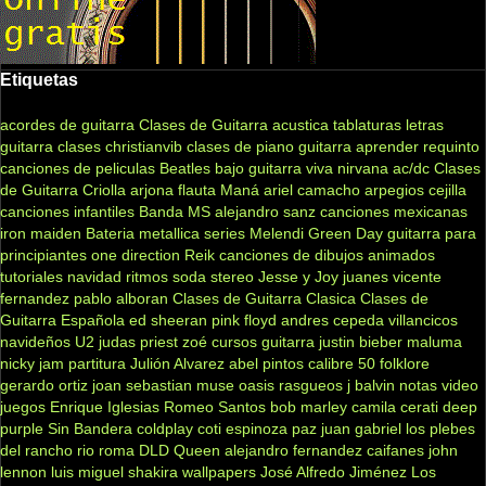
Etiquetas
acordes de guitarra
Clases de Guitarra acustica
tablaturas
letras
guitarra clases
christianvib
clases de piano
guitarra
aprender
requinto
canciones de peliculas
Beatles
bajo
guitarra viva
nirvana
ac/dc
Clases
de Guitarra Criolla
arjona
flauta
Maná
ariel camacho
arpegios
cejilla
canciones infantiles
Banda MS
alejandro sanz
canciones mexicanas
iron maiden
Bateria
metallica
series
Melendi
Green Day
guitarra para
principiantes
one direction
Reik
canciones de dibujos animados
tutoriales
navidad
ritmos
soda stereo
Jesse y Joy
juanes
vicente
fernandez
pablo alboran
Clases de Guitarra Clasica
Clases de
Guitarra Española
ed sheeran
pink floyd
andres cepeda
villancicos
navideños
U2
judas priest
zoé
cursos guitarra
justin bieber
maluma
nicky jam
partitura
Julión Alvarez
abel pintos
calibre 50
folklore
gerardo ortiz
joan sebastian
muse
oasis
rasgueos
j balvin
notas
video
juegos
Enrique Iglesias
Romeo Santos
bob marley
camila
cerati
deep
purple
Sin Bandera
coldplay
coti
espinoza paz
juan gabriel
los plebes
del rancho
rio roma
DLD
Queen
alejandro fernandez
caifanes
john
lennon
luis miguel
shakira
wallpapers
José Alfredo Jiménez
Los