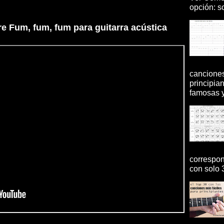
opción: so
e Fum, fum, fum para guitarra acústica
canciones
principia
famosas y 
correspon
con solo 3