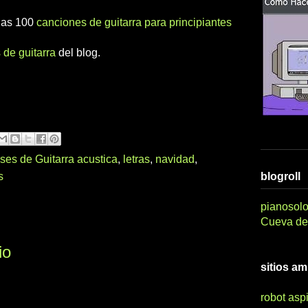
 las 100
canciones de guitarra para principiantes
 de guitarra
del blog.
ses de Guitarra acustica
,
letras
,
navidad
,
s
blogroll
pianosolo
Cueva del
io
sitios a
robot asp