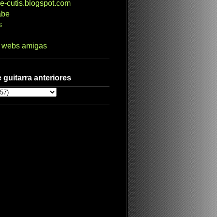
e-cutis.blogspot.com
abe
s
s webs amigas
 guitarra anteriores