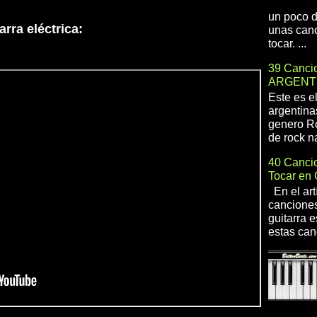
un poco d
rra eléctrica:
unas canc
tocar. ...
39 Cancio
ARGENT
Este es e
argentina
genero R
de rock na
40 Cancio
Tocar en 
En el art
canciones
guitarra e
estas can