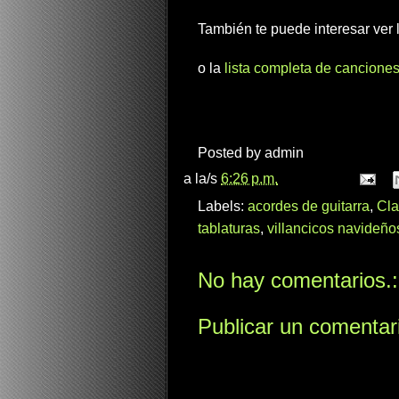
También te puede interesar ver
o la
lista completa de canciones
Posted by
admin
a la/s
6:26 p.m.
Labels:
acordes de guitarra
,
Cla
tablaturas
,
villancicos navideño
No hay comentarios.:
Publicar un comentar