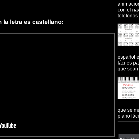
animacion
con el na
telefonos 
la letra es castellano:
español 
fáciles pa
que sean 
que se mu
piano fácil