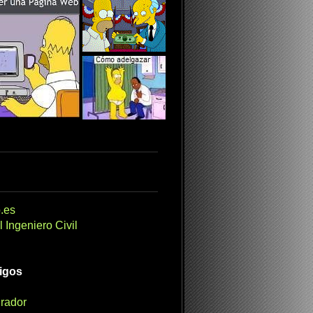
.es
 Ingeniero Civil
migos
irador