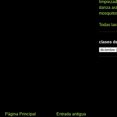
limpiezad
danza ar
mosquito
Todas la
clases de
Página Principal
Entrada antigua