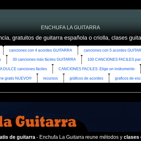
ENCHUFA LA GUITARRA
cia, gratuitos de guitarra española o criolla, clases guitar
canciones con 4 acordes GUITARRA
canciones con 5 acordes GUITA
A
30 canciones más fáciles GUITARRA
100 CANCIONES FACILES pa
A DULCE canciones fáciles
CANCIONES FACILES: Elige un instrumento
ine gratis NUEVO!!!
recursos
gráficos de acordes
graficos de esc
tis de guitarra
- Enchufa La Guitarra reune métodos y
clases 