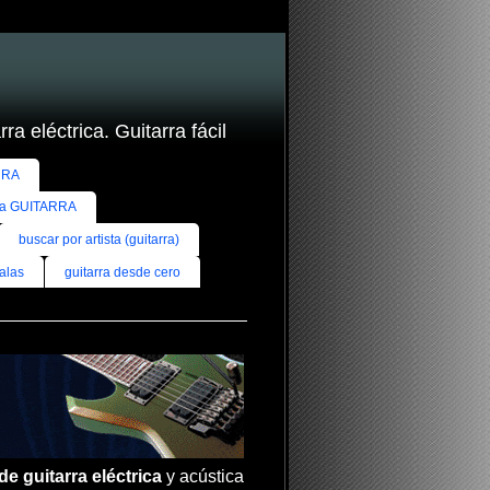
ra eléctrica. Guitarra fácil
RRA
ra GUITARRA
buscar por artista (guitarra)
alas
guitarra desde cero
de guitarra eléctrica
y acústica