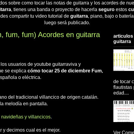
dos sobre como tocar las notas de guitarra y los acordes de nue
tarra
, tienes una banda o proyecto de hacerla
seguro
estos
cu
des compartir tu video tutorial de
guitarra
, piano, bajo o baterí
luego será publicado.
, fum, fum) Acordes en guitarra
articulos
guitarra
e los usuarios de youtube guitarraviva y
ue se explica
cómo tocar 25 de diciembre Fum,
spañola o eléctrica.
de tocar c
flautistas
edad....
ano del tradicional villancico de origen catalán.
la melodía en pantalla.
 navideñas y villancicos
.
 y decirnos cual es el mejor.
Ver Comen