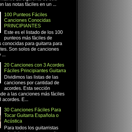
n las notas fáciles en un ...
100 Punteos Fáciles
Canciones Conocidas
PRINCIPIANTES
Este es el listado de los 100
punteos más fáciles de
 conocidas para guitarra para
ntes. Son solos de canciones
...
20 Canciones con 3 Acordes
Fáciles Principiantes Guitarra
Dividimos las listas de las
canciones por cantidad de
acordes. Esta sección
de a las canciones más fáciles
 acordes. E...
30 Canciones Fáciles Para
Tocar Guitarra Española o
Acústica
Para todos los guitarristas