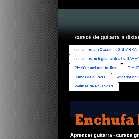
cursos de guitarra a distan
canciones con 3 acordes GUITARRA
canciones en Inglés fáciles GUITARR
PIANO canciones fáciles
FLAUT
Ritmos de guitarra
Afinador onl
Políticas de Privacidad
Aprender guitarra
-
cursos gra