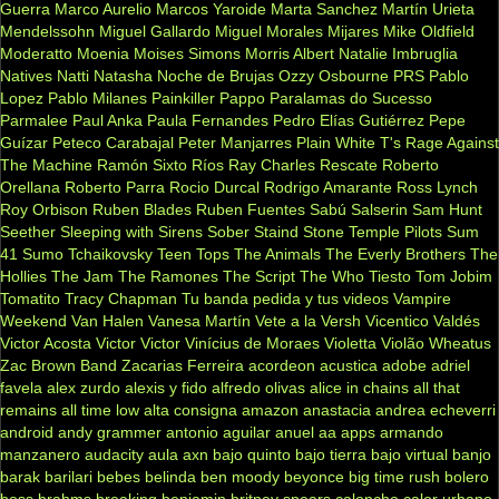
Guerra
Marco Aurelio
Marcos Yaroide
Marta Sanchez
Martín Urieta
Mendelssohn
Miguel Gallardo
Miguel Morales
Mijares
Mike Oldfield
Moderatto
Moenia
Moises Simons
Morris Albert
Natalie Imbruglia
Natives
Natti Natasha
Noche de Brujas
Ozzy Osbourne
PRS
Pablo
Lopez
Pablo Milanes
Painkiller
Pappo
Paralamas do Sucesso
Parmalee
Paul Anka
Paula Fernandes
Pedro Elías Gutiérrez
Pepe
Guízar
Peteco Carabajal
Peter Manjarres
Plain White T's
Rage Against
The Machine
Ramón Sixto Ríos
Ray Charles
Rescate
Roberto
Orellana
Roberto Parra
Rocio Durcal
Rodrigo Amarante
Ross Lynch
Roy Orbison
Ruben Blades
Ruben Fuentes
Sabú
Salserin
Sam Hunt
Seether
Sleeping with Sirens
Sober
Staind
Stone Temple Pilots
Sum
41
Sumo
Tchaikovsky
Teen Tops
The Animals
The Everly Brothers
The
Hollies
The Jam
The Ramones
The Script
The Who
Tiesto
Tom Jobim
Tomatito
Tracy Chapman
Tu banda pedida y tus videos
Vampire
Weekend
Van Halen
Vanesa Martín
Vete a la Versh
Vicentico Valdés
Victor Acosta
Victor Victor
Vinícius de Moraes
Violetta
Violão
Wheatus
Zac Brown Band
Zacarias Ferreira
acordeon
acustica
adobe
adriel
favela
alex zurdo
alexis y fido
alfredo olivas
alice in chains
all that
remains
all time low
alta consigna
amazon
anastacia
andrea echeverri
android
andy grammer
antonio aguilar
anuel aa
apps
armando
manzanero
audacity
aula
axn
bajo quinto
bajo tierra
bajo virtual
banjo
barak
barilari
bebes
belinda
ben moody
beyonce
big time rush
bolero
boss
brahms
breaking benjamin
britney spears
caloncho
calor urbano