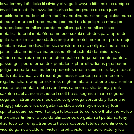
leiva
lemmy
leño
licks
lil silvio y el vega
lil wayne
little mix
los amigos
invisibles
los de la nazza
los kjarkas
los originales de san juan
macklemore
made in china
malú
mandolina
marchas nupciales
marco
di mauro
marcos brunet
maria jose
martina la peligrosa
masajes
terapeuticos
metallica chords
metallica guitar
metallica lesson
metallica tutorial
metalófono
metodo suzuki
metodos para aprender
guitarra
midi
miró
mocedades
mojito lite
motel
mozart
mr probz
mujer
bonita
musica medieval
musica western
n sync
nelly
niall horan
nick
jonas
nokia
noriel
ocarina
odisseo
offenbach
old dominion
olivia
o'brien
omar ruiz
omen
otamatone
palito ortega
palm mute
pantera
passenger
pedro fernandez
pentatonix
pharrell williams
pipe bueno
poligamia
porta
post malone
presentes
quena
quiet riot
rafaga
rascal
flatts
rata blanca
ravel
record guinness
recursos para profesores
regalos
richard wagner
rick ross
ringtone
rita ora
roberto tapia
rombai
roxette
rudimental
rumba
ryan lewis
samson
sasha benny y erik
saxofón
saúl alarcón
schubert
scott travis
segunda mano
seguros
seguros instrumentos musicales
sergio vega
servando y florentino
shaggy
silabas
sitios de guitarras
slade
sofi mayen
son by four
spinetta
squier
survivor
tarrega
telecaster
tercer cielo
thalia
the Police
the vamps
timbiriche
tipo de afinaciones de guitarra
tips
titanic
tony
dize
tove Lo
trompa
trompeta
trucos caseros
tutellus
valentino
verdi
vicente garrido calderon
victor heredia
victor manuelle
victor y leo