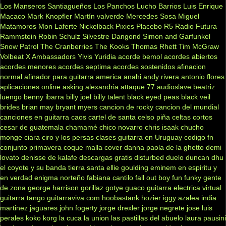
Los Manseros Santiagueños
Los Panchos
Lucho Barrios
Luis Enrique
Macaco
Mark Knopfler
Martín valverde
Mercedes Sosa
Miguel
Matamoros
Mon Laferte
Nickelback
Pixies
Placebo
R5
Radio Futura
Rammstein
Robin Schulz
Silvestre Dangond
Simon and Garfunkel
Snow Patrol
The Cranberries
The Kooks
Thomas Rhett
Tim McGraw
Volbeat
X Ambassadors
Ylvis
Yuridia
acorde bemol
acordes abiertos
acordes menores
acordes septima
acordes sostenidos
afinacion
normal
afinador para guitarra
america
anahi
andy rivera
antonio flores
aplicaciones online
asking alexandria
attaque 77
audioslave
beatriz
luengo
benny ibarra
billy joel
billy talent
black eyed peas
black veil
brides
brian may
bryant myers
cancion de rocky
cancion del mundial
canciones en guitarra
caos
cartel de santa
celso piña
celtas cortos
cesar de guatemala
chamamé
chico novarro
chris isaak
chucho
monge
ciara
ciro y los persas
clases guitarra en Uruguay
codigo fn
conjunto primavera
coque malla
cover
danna paola
de la ghetto
demi
lovato
denisse de kalafe
descargas gratis
disturbed
duelo
duncan dhu
el coyote y su banda tierra santa
ellie goulding
eminem
en espiritu y
en verdad
enigma norteño
fabiana cantilo
fall out boy
fun
funky
gente
de zona
george harrison
gorillaz
gotye
guaco
guitarra electrica virtual
guitarra tango
guitarraviva.com
hoobastank
hozier
iggy azalea
india
martinez
jaguares
john fogerty
jorge drexler
jorge negrete
jose luis
perales
koko
korg
la cuca
la union
las pastillas del abuelo
laura pausini