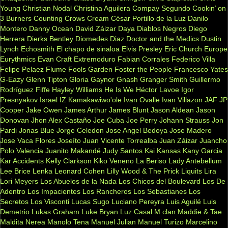
Young
Christian Nodal
Christina Aguilera
Compay Segundo
Cookin’ on
3 Burners
Counting Crows
Cream
César Portillo de la Luz
Danilo
Montero
Danny Ocean
David Záizar
Daya
Diablos Negros
Diego
Herrera
Dierks Bentley
Diomedes Diaz
Doctor and the Medics
Dustin
Lynch
Echosmith
El chapo de sinaloa
Elvis Presley
Eric Church
Europe
Eurythmics
Evan Craft
Extremoduro
Fabian Corrales
Federico Villa
Felipe Pelaez
Flume
Fools Garden
Foster the People
Francesco Yates
G-Eazy
Glenn Tipton
Gloria Gaynor
Gnash
Granger Smith
Guillermo
Rodríguez Fiffe
Hayley Williams
He Is We
Héctor Lavoe
Igor
Presnyakov
Israel IZ Kamakawiwo'ole
Ivan Ovalle
Ivan Villazon
JAF
JP
Cooper
Jake Owen
James Arthur
James Blunt
Jason Aldean
Jason
Donovan
Jhon Alex Castaño
Joe Cuba
Joe Perry
Johann Strauss
Jon
Pardi
Jonas Blue
Jorge Celedon
Jose Angel Bedoya
Jose Madero
Jose Vaca Flores
Joseíto
Juan Vicente Torrealba
Juan Záizar
Juancho
Polo Valencia
Juanito Makandé
Judy Santos
Kai
Kansas
Kany Garcia
Kar Accidents
Kelly Clarkson
Kiko Veneno
La Beriso
Lady Antebellum
Lee Brice
Lenka
Leonard Cohen
Lilly Wood & The Prick
Liquits
Lira
Lori Meyers
Los Abuelos de la Nada
Los Chicos del Boulevard
Los De
Adentro
Los Impacientes
Los Rancheros
Los Sebastianes
Los
Secretos
Los Visconti
Lucas Sugo
Luciano Pereyra
Luis Aguilé
Luis
Demetrio
Lukas Graham
Luke Bryan
Luz Casal
M clan
Maddie & Tae
Maldita Nerea
Manolo Tena
Manuel Julian
Manuel Turizo
Marcelino