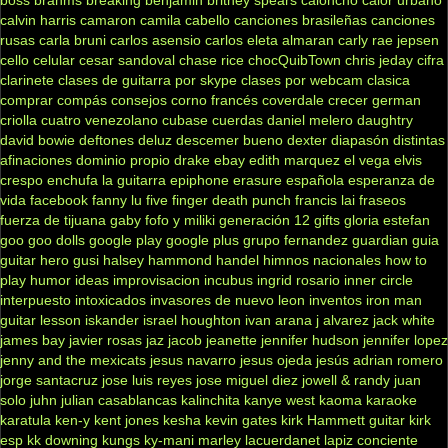
calvin harris
camaron
camila cabello
canciones brasileñas
canciones
rusas
carla bruni
carlos asensio
carlos eleta almaran
carly rae jepsen
cello
celular
cesar sandoval
chase rice
chocQuibTown
chris jeday
cifra
clarinete
clases de guitarra por skype
clases por webcam
clasica
comprar
compás
consejos
corno francés
coverdale
crecer german
criolla
cuatro venezolano
cubase
cuerdas
daniel melero
daughtry
david bowie
deftones
deluz
descemer bueno
dexter
diapasón
distintas
afinaciones
dominio propio
drake
ebay
edith marquez
el vega
elvis
crespo
enchufa la guitarra
epiphone
erasure
española
esperanza de
vida
facebook
fanny lu
five finger death punch
francis lai
fraseos
fuerza de tijuana
gaby fofo y miliki
generación 12
gifts
gloria estefan
goo goo dolls
google play
google plus
grupo fernandez
guardian
guia
guitar hero
gusi
halsey
hammond
handel
himnos nacionales
how to
play
humor
ideas
improvisacion
incubus
ingrid rosario
inner circle
interpuesto
intoxicados
invasores de nuevo leon
inventos
iron man
guitar lesson
iskander
israel houghton
ivan arana
j alvarez
jack white
james bay
javier rosas
jaz jacob
jeanette
jennifer hudson
jennifer lopez
jenny and the mexicats
jesus navarro
jesus ojeda
jesús adrian romero
jorge santacruz
jose luis reyes
jose miguel diez
jowell & randy
juan
solo
juhn
julian casablancas
kalinchita
kanye west
kaoma
karaoke
karatula
ken-y
kent jones
kesha
kevin gates
kirk Hammett guitar
kirk
esp
kk downing
kungs
ky-mani marley
lacuerdanet
lapiz conciente