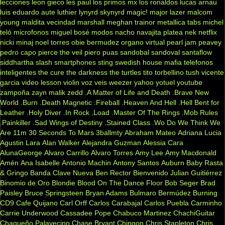
lecciones
leon gieco
les paul
los primos mx
los ronaldos
lucas arnau
luis eduardo aute
luthier
lynyrd skynyrd
magic!
major lazer
malcom
young
maldita vecindad
marshall
meghan trainor
metallica tabs
michel
teló
microfonos
miguel bosé
modos
nacho
navajita platea
nek
netflix
nicki minaj
noel torres
obie bermudez
organo virtual
pearl jam
peavey
pedro capo
pierce the veil
piero
puas
sandobal
sandoval
santaflow
siddhartha
slash
smartphones
sting
swedish house mafia
telefonos
inteligentes
the cure
the darkness
the turtles
tito torbellino
tush
vicente
garcia
video lesson
violin
voz veis
weezer
yahoo
yotuel
youtube
zampoña
zayn malik
zedd
.A Matter of Life and Death
.Brave New
World
.Burn
.Death Magnetic
.Fireball
.Heaven And Hell
.Hell Bent for
Leather
.Holy Diver
.In Rock
.Load
.Master Of The Rings
.Mob Rules
.Painkiller
.Sad Wings of Destiny
.Stained Class
.Wo Do We Think We
Are
11m
30 Seconds To Mars
3ballmty
Abraham Mateo
Adriana Lucia
Agustin Lara
Alan Walker
Alejandra Guzman
Alessia Cara
AlunaGeorge
Alvaro Carrillo
Alvaro Torres
Amy Lee
Amy Macdonald
Amén
Ana Isabelle
Antonio Machin
Antony Santos
Auburn
Baby Rasta
& Gringo
Banda Clave Nueva
Ben Rector
Bienvenido Julian Guitiérrez
Binomio de Oro
Blondie
Blood On The Dance Floor
Bob Seger
Brad
Paisley
Bruce Springsteen
Bryan Adams
Bulmaro Bermúdez
Burning
CD9
Cafe Quijano
Carl Orff
Carlos Carabajal
Carlos Puebla
Carminho
Carrie Underwood
Cassadee Pope
Chabuco Martinez
ChachiGuitar
Chaqueño Palavecino
Chase Bryant
Chingon
Chris Stapleton
Chris