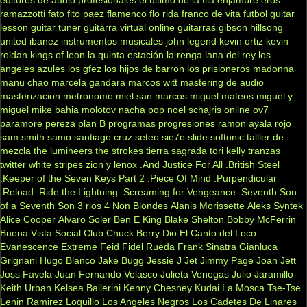
ramazzotti
fato
fito paez
flamenco
flo rida
franco de vita
futbol
guitar
lesson
guitar tuner
guitarra virtual online
guitarras gibson
hillsong
united
ibanez
instrumentos musicales
john legend
kevin ortiz
kevin
roldan
kings of leon
la quinta estación
la renga
lana del rey
los
angeles azules
los gfez
los hijos de barron
los prisioneros
madonna
manu chao
marcela gandara
marcos witt
mastering de audio
masterizacion
metronomo
miel san marcos
miguel mateos
miguel y
miguel
mike bahia
molotov
nacha pop
noel schajris
online
ov7
paramore
pereza
plan B
programas
progresiones
ramon ayala
rojo
sam smith
samo
santiago cruz
seteo
sie7e
slide
softonic
talller de
mezcla
the lumineers
the strokes
tierra sagrada
tori kelly
tranzas
twitter
white stripes
zion y lenox
.And Justice For All
.British Steel
.Keeper of the Seven Keys Part 2
.Piece Of Mind
.Purpendicular
.Reload
.Ride the Lightning
.Screaming for Vengeance
.Seventh Son
of a Seventh Son
3 rios
4 Non Blondes
Alanis Morissette
Aleks Syntek
Alice Cooper
Alvaro Soler
Ben E King
Blake Shelton
Bobby McFerrin
Buena Vista Social Club
Chuck Berry
Dio
El Canto del Loco
Evanescence
Extreme
Feid
Fidel Rueda
Frank Sinatra
Gianluca
Grignani
Hugo Blanco
Jake Bugg
Jessie J
Jet
Jimmy Page
Joan Jett
Joss Favela
Juan Fernando Velasco
Julieta Venegas
Julio Jaramillo
Keith Urban
Kelsea Ballerini
Kenny Chesney
Kudai
La Mosca Tse-Tse
Lenin Ramirez
Loquillo
Los Angeles Negros
Los Cadetes De Linares