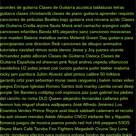
acordes de guitarra
Clases de Guitarra acustica
tablaturas
letras
guitarra clases
christianvib
clases de piano
guitarra
aprender
requinto
canciones de peliculas
Beatles
bajo
guitarra viva
nirvana
ac/dc
Clases
de Guitarra Criolla
arjona
flauta
Maná
ariel camacho
arpegios
cejilla
canciones infantiles
Banda MS
alejandro sanz
canciones mexicanas
iron maiden
Bateria
metallica
series
Melendi
Green Day
guitarra para
principiantes
one direction
Reik
canciones de dibujos animados
tutoriales
navidad
ritmos
soda stereo
Jesse y Joy
juanes
vicente
fernandez
pablo alboran
Clases de Guitarra Clasica
Clases de
Guitarra Española
ed sheeran
pink floyd
andres cepeda
villancicos
navideños
U2
judas priest
zoé
cursos guitarra
justin bieber
maluma
nicky jam
partitura
Julión Alvarez
abel pintos
calibre 50
folklore
gerardo ortiz
joan sebastian
muse
oasis
rasgueos
j balvin
notas
video
juegos
Enrique Iglesias
Romeo Santos
bob marley
camila
cerati
deep
purple
Sin Bandera
coldplay
coti
espinoza paz
juan gabriel
los plebes
del rancho
rio roma
DLD
Queen
alejandro fernandez
caifanes
john
lennon
luis miguel
shakira
wallpapers
José Alfredo Jiménez
Los
Enanitos Verdes
Prince Royce
axel
black sabbath
calamaro
el recodo
ha-ash
shawn mendes
Adele
Afinador
CNCO
elefante
fito y fitipaldis
fonseca
juegos de musica
pianos
pxndx
red hot chili peppers
5SOS
Bruno Mars
Café Tacvba
Foo Fighters
Megadeth
Ozuna
Soy Luna
arctic monkeys
efectos para guitarra
estopa
fondos de pantalla
linkin