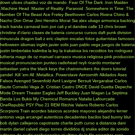
down
ulices chaidez
voz de mando
.Fear Of The Dark
.Iron Maiden
.Machine Head
.Master of Reality
.Paranoid
.Somewhere in Time
.The
Number Of The Beast
Ace Freley
Beethoven
Carlos Rivera
Chino &
Nacho
Don Omar
Jimi Hendrix
Morat
Sia
alex ubago
armonica
backing
track
banda carnaval
bon jovi
cali y el dandee
calle 13
chris brown
christine d'clario
clases de bateria
concurso
cursos
daft punk
division
minuscula
dragon ball z
eric clapton
escalas
fotos
guitarristas famosos
helloween
idiomas
inglés
javier solis
juan pablo vega
juegos de bateria
justin timberlake
kalimba
la ley
la trakalosa
los recoditos
los rodriguez
lutheria
mago de oz
manuel carrasco
musica religiosa
pink
produccion
musical
pronunciacion
punteo
radiohead
reyli
ricardo montaner
sebastian yatra
the black keys
the chainsmokers
the doors
tutorial
yandel
.Kill 'em All
.Metallica
.Powerslave
Aerosmith
Alkilados
Ases
Falsos
Avenged Sevenfold
Avril Lavigne
Bersuit Vergarabat
Carlos
Baute
Cornelio Vega Jr.
Cristian Castro
DNCE
David Guetta
Depeche
Mode
Dream Theater
Eagles
Jeff Buckley
Juan Magan
La Septima
Banda
Los Bukis
My Chemical Romance
Natalia Lafourcade
OneRepublic
PSY
Piso 21
REM
Ritchie Valens
Roberto Carlos
Scorpions
Train
acordes básicos
acordes mayores
alejandro lerner
antonio vega
arcangel
autenticos decadentes
bacilos
bad bunny
blur
bob dylan
callejeros
capotraste
charlie puth
curso a distancia
dani
martin
daniel calveti
diego torres
divididos
dj snake
editor de sonido
editores de audio profesionales
el ultimo de la fila
enjambre
eros