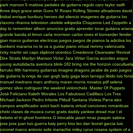
park
maroon 5
matisse
pedales de guitarra
regulo caro
taylor swift
three days grace
wisin
Guns N' Roses
Rolling Stones
afinadores
david
bisbal
enrique bunbury
heroes del silencio
imagenes de guitarra
los
claxons
rihanna
television
ukelele
wikipedia
Chayanne
Led Zeppelin
a
day to remember
allison
anuncios gratis
aprender tocar guitarra
ariana
grande
banda el limon
carla morrison
carlos vives
el komander
fender
gian marco
guitarras electricas
juegos
juegos de pianos
la adictiva
los
bunkers
marama
no te va a gustar
piano virtual
remmy valenzuela
ricky martin
sin capo
slipknot
vicentico
Creedence Clearwater Revival
Dire Straits
Marilyn Manson
Victor Jara
Virlan Garcia
acordes
angus
young
autodidacta
aventura
blink-182
bring me the horizon
cosculluela
farruko
fifth harmony
guitarras
imagine dragons
jarabe de palo
juegos
de guitarra
la oreja de van gogh
lady gaga
leon larregui
libido
luis fonsi
manuel medrano
marc anthony
maren morris
novatos
pdf
selena
gomez
silvio rodriguez
the weeknd
violonchelo
.Master Of Puppets
José Feliciano
Kaleth Morales
Los Fabulosos Cadillacs
Los Tres
Michael Jackson
Pedro Infante
Pitbull
Santana
Violeta Parra
alex
campos
amplificador
avicii
bach
bateria virtual
canciones romanticas
chelo
clases de musica
curso gratis
daddy yankee
dread mar I
el
bebeto
el tri
ghost
hombres G
intocable
jason mraz
joaquin sabina
jose jose
juan luis guerra
katy perry
kiss
leo dan
leonel garcia
luis
coronel
marco antonio solis
mariachis
miley cyrus
rosana
system of a