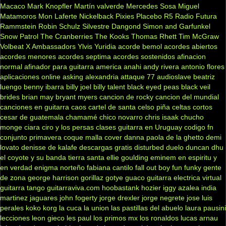
Macaco
Mark Knopfler
Martín valverde
Mercedes Sosa
Miguel
Matamoros
Mon Laferte
Nickelback
Pixies
Placebo
R5
Radio Futura
Rammstein
Robin Schulz
Silvestre Dangond
Simon and Garfunkel
Snow Patrol
The Cranberries
The Kooks
Thomas Rhett
Tim McGraw
Volbeat
X Ambassadors
Ylvis
Yuridia
acorde bemol
acordes abiertos
acordes menores
acordes septima
acordes sostenidos
afinacion
normal
afinador para guitarra
america
anahi
andy rivera
antonio flores
aplicaciones online
asking alexandria
attaque 77
audioslave
beatriz
luengo
benny ibarra
billy joel
billy talent
black eyed peas
black veil
brides
brian may
bryant myers
cancion de rocky
cancion del mundial
canciones en guitarra
caos
cartel de santa
celso piña
celtas cortos
cesar de guatemala
chamamé
chico novarro
chris isaak
chucho
monge
ciara
ciro y los persas
clases guitarra en Uruguay
codigo fn
conjunto primavera
coque malla
cover
danna paola
de la ghetto
demi
lovato
denisse de kalafe
descargas gratis
disturbed
duelo
duncan dhu
el coyote y su banda tierra santa
ellie goulding
eminem
en espiritu y
en verdad
enigma norteño
fabiana cantilo
fall out boy
fun
funky
gente
de zona
george harrison
gorillaz
gotye
guaco
guitarra electrica virtual
guitarra tango
guitarraviva.com
hoobastank
hozier
iggy azalea
india
martinez
jaguares
john fogerty
jorge drexler
jorge negrete
jose luis
perales
koko
korg
la cuca
la union
las pastillas del abuelo
laura pausini
lecciones
leon gieco
les paul
los primos mx
los ronaldos
lucas arnau