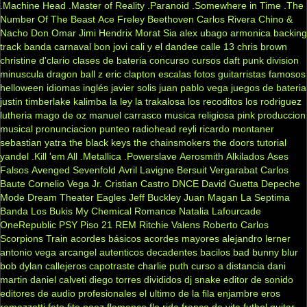
.Machine Head
.Master of Reality
.Paranoid
.Somewhere in Time
.The
Number Of The Beast
Ace Freley
Beethoven
Carlos Rivera
Chino &
Nacho
Don Omar
Jimi Hendrix
Morat
Sia
alex ubago
armonica
backing
track
banda carnaval
bon jovi
cali y el dandee
calle 13
chris brown
christine d'clario
clases de bateria
concurso
cursos
daft punk
division
minuscula
dragon ball z
eric clapton
escalas
fotos
guitarristas famosos
helloween
idiomas
inglés
javier solis
juan pablo vega
juegos de bateria
justin timberlake
kalimba
la ley
la trakalosa
los recoditos
los rodriguez
lutheria
mago de oz
manuel carrasco
musica religiosa
pink
produccion
musical
pronunciacion
punteo
radiohead
reyli
ricardo montaner
sebastian yatra
the black keys
the chainsmokers
the doors
tutorial
yandel
.Kill 'em All
.Metallica
.Powerslave
Aerosmith
Alkilados
Ases
Falsos
Avenged Sevenfold
Avril Lavigne
Bersuit Vergarabat
Carlos
Baute
Cornelio Vega Jr.
Cristian Castro
DNCE
David Guetta
Depeche
Mode
Dream Theater
Eagles
Jeff Buckley
Juan Magan
La Septima
Banda
Los Bukis
My Chemical Romance
Natalia Lafourcade
OneRepublic
PSY
Piso 21
REM
Ritchie Valens
Roberto Carlos
Scorpions
Train
acordes básicos
acordes mayores
alejandro lerner
antonio vega
arcangel
autenticos decadentes
bacilos
bad bunny
blur
bob dylan
callejeros
capotraste
charlie puth
curso a distancia
dani
martin
daniel calveti
diego torres
divididos
dj snake
editor de sonido
editores de audio profesionales
el ultimo de la fila
enjambre
eros
ramazzotti
fato
fito paez
flamenco
flo rida
franco de vita
futbol
guitar