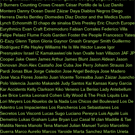
3 Burners
Counting Crows
Cream
César Portillo de la Luz
Danilo
Montero
Danny Ocean
David Záizar
Daya
Diablos Negros
Diego
Herrera
Dierks Bentley
Diomedes Diaz
Doctor and the Medics
Dustin
Lynch
Echosmith
El chapo de sinaloa
Elvis Presley
Eric Church
Europe
Eurythmics
Evan Craft
Extremoduro
Fabian Corrales
Federico Villa
Felipe Pelaez
Flume
Fools Garden
Foster the People
Francesco Yates
G-Eazy
Glenn Tipton
Gloria Gaynor
Gnash
Granger Smith
Guillermo
Rodríguez Fiffe
Hayley Williams
He Is We
Héctor Lavoe
Igor
Presnyakov
Israel IZ Kamakawiwo'ole
Ivan Ovalle
Ivan Villazon
JAF
JP
Cooper
Jake Owen
James Arthur
James Blunt
Jason Aldean
Jason
Donovan
Jhon Alex Castaño
Joe Cuba
Joe Perry
Johann Strauss
Jon
Pardi
Jonas Blue
Jorge Celedon
Jose Angel Bedoya
Jose Madero
Jose Vaca Flores
Joseíto
Juan Vicente Torrealba
Juan Záizar
Juancho
Polo Valencia
Juanito Makandé
Judy Santos
Kai
Kansas
Kany Garcia
Kar Accidents
Kelly Clarkson
Kiko Veneno
La Beriso
Lady Antebellum
Lee Brice
Lenka
Leonard Cohen
Lilly Wood & The Prick
Liquits
Lira
Lori Meyers
Los Abuelos de la Nada
Los Chicos del Boulevard
Los De
Adentro
Los Impacientes
Los Rancheros
Los Sebastianes
Los
Secretos
Los Visconti
Lucas Sugo
Luciano Pereyra
Luis Aguilé
Luis
Demetrio
Lukas Graham
Luke Bryan
Luz Casal
M clan
Maddie & Tae
Maldita Nerea
Manolo Tena
Manuel Julian
Manuel Turizo
Marcelino
Guerra
Marco Aurelio
Marcos Yaroide
Marta Sanchez
Martín Urieta