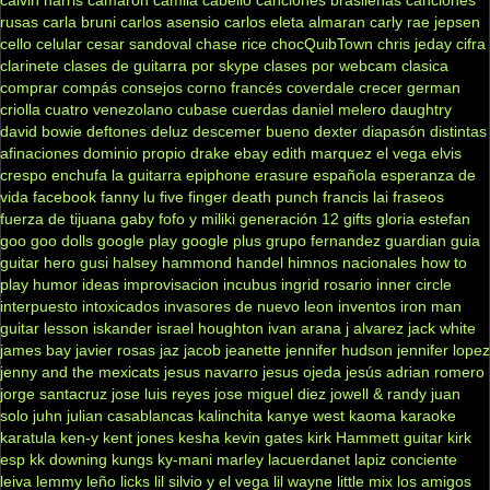
rusas
carla bruni
carlos asensio
carlos eleta almaran
carly rae jepsen
cello
celular
cesar sandoval
chase rice
chocQuibTown
chris jeday
cifra
clarinete
clases de guitarra por skype
clases por webcam
clasica
comprar
compás
consejos
corno francés
coverdale
crecer german
criolla
cuatro venezolano
cubase
cuerdas
daniel melero
daughtry
david bowie
deftones
deluz
descemer bueno
dexter
diapasón
distintas
afinaciones
dominio propio
drake
ebay
edith marquez
el vega
elvis
crespo
enchufa la guitarra
epiphone
erasure
española
esperanza de
vida
facebook
fanny lu
five finger death punch
francis lai
fraseos
fuerza de tijuana
gaby fofo y miliki
generación 12
gifts
gloria estefan
goo goo dolls
google play
google plus
grupo fernandez
guardian
guia
guitar hero
gusi
halsey
hammond
handel
himnos nacionales
how to
play
humor
ideas
improvisacion
incubus
ingrid rosario
inner circle
interpuesto
intoxicados
invasores de nuevo leon
inventos
iron man
guitar lesson
iskander
israel houghton
ivan arana
j alvarez
jack white
james bay
javier rosas
jaz jacob
jeanette
jennifer hudson
jennifer lopez
jenny and the mexicats
jesus navarro
jesus ojeda
jesús adrian romero
jorge santacruz
jose luis reyes
jose miguel diez
jowell & randy
juan
solo
juhn
julian casablancas
kalinchita
kanye west
kaoma
karaoke
karatula
ken-y
kent jones
kesha
kevin gates
kirk Hammett guitar
kirk
esp
kk downing
kungs
ky-mani marley
lacuerdanet
lapiz conciente
leiva
lemmy
leño
licks
lil silvio y el vega
lil wayne
little mix
los amigos