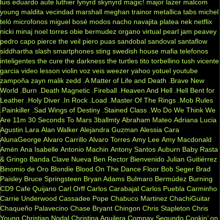
luis eduardo aute
luthier
lynyrd skynyrd
magic!
major lazer
malcom
young
maldita vecindad
marshall
meghan trainor
metallica tabs
michel
teló
microfonos
miguel bosé
modos
nacho
navajita platea
nek
netflix
nicki minaj
noel torres
obie bermudez
organo virtual
pearl jam
peavey
pedro capo
pierce the veil
piero
puas
sandobal
sandoval
santaflow
siddhartha
slash
smartphones
sting
swedish house mafia
telefonos
inteligentes
the cure
the darkness
the turtles
tito torbellino
tush
vicente
garcia
video lesson
violin
voz veis
weezer
yahoo
yotuel
youtube
zampoña
zayn malik
zedd
.A Matter of Life and Death
.Brave New
World
.Burn
.Death Magnetic
.Fireball
.Heaven And Hell
.Hell Bent for
Leather
.Holy Diver
.In Rock
.Load
.Master Of The Rings
.Mob Rules
.Painkiller
.Sad Wings of Destiny
.Stained Class
.Wo Do We Think We
Are
11m
30 Seconds To Mars
3ballmty
Abraham Mateo
Adriana Lucia
Agustin Lara
Alan Walker
Alejandra Guzman
Alessia Cara
AlunaGeorge
Alvaro Carrillo
Alvaro Torres
Amy Lee
Amy Macdonald
Amén
Ana Isabelle
Antonio Machin
Antony Santos
Auburn
Baby Rasta
& Gringo
Banda Clave Nueva
Ben Rector
Bienvenido Julian Guitiérrez
Binomio de Oro
Blondie
Blood On The Dance Floor
Bob Seger
Brad
Paisley
Bruce Springsteen
Bryan Adams
Bulmaro Bermúdez
Burning
CD9
Cafe Quijano
Carl Orff
Carlos Carabajal
Carlos Puebla
Carminho
Carrie Underwood
Cassadee Pope
Chabuco Martinez
ChachiGuitar
Chaqueño Palavecino
Chase Bryant
Chingon
Chris Stapleton
Chris
Young
Christian Nodal
Christina Aguilera
Compay Segundo
Cookin’ on