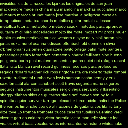
invisibles
los de la nazza
los kjarkas
los originales de san juan
macklemore
made in china
malú
mandolina
marchas nupciales
marco
di mauro
marcos brunet
maria jose
martina la peligrosa
masajes
terapeuticos
metallica chords
metallica guitar
metallica lesson
metallica tutorial
metalófono
metodo suzuki
metodos para aprender
guitarra
midi
miró
mocedades
mojito lite
motel
mozart
mr probz
mujer
bonita
musica medieval
musica western
n sync
nelly
niall horan
nick
jonas
nokia
noriel
ocarina
odisseo
offenbach
old dominion
olivia
o'brien
omar ruiz
omen
otamatone
palito ortega
palm mute
pantera
passenger
pedro fernandez
pentatonix
pharrell williams
pipe bueno
poligamia
porta
post malone
presentes
quena
quiet riot
rafaga
rascal
flatts
rata blanca
ravel
record guinness
recursos para profesores
regalos
richard wagner
rick ross
ringtone
rita ora
roberto tapia
rombai
roxette
rudimental
rumba
ryan lewis
samson
sasha benny y erik
saxofón
saúl alarcón
schubert
scott travis
segunda mano
seguros
seguros instrumentos musicales
sergio vega
servando y florentino
shaggy
silabas
sitios de guitarras
slade
sofi mayen
son by four
spinetta
squier
survivor
tarrega
telecaster
tercer cielo
thalia
the Police
the vamps
timbiriche
tipo de afinaciones de guitarra
tips
titanic
tony
dize
tove Lo
trompa
trompeta
trucos caseros
tutellus
valentino
verdi
vicente garrido calderon
victor heredia
victor manuelle
victor y leo
virales
virtual bass
vocales
webs interesantes
wenstone
whitesnake