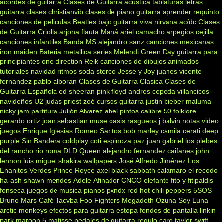
acordes de guitarra
Clases de Guitarra acustica
tablaturas
letras
guitarra clases
christianvib
clases de piano
guitarra
aprender
requinto
canciones de peliculas
Beatles
bajo
guitarra viva
nirvana
ac/dc
Clases
de Guitarra Criolla
arjona
flauta
Maná
ariel camacho
arpegios
cejilla
canciones infantiles
Banda MS
alejandro sanz
canciones mexicanas
iron maiden
Bateria
metallica
series
Melendi
Green Day
guitarra para
principiantes
one direction
Reik
canciones de dibujos animados
tutoriales
navidad
ritmos
soda stereo
Jesse y Joy
juanes
vicente
fernandez
pablo alboran
Clases de Guitarra Clasica
Clases de
Guitarra Española
ed sheeran
pink floyd
andres cepeda
villancicos
navideños
U2
judas priest
zoé
cursos guitarra
justin bieber
maluma
nicky jam
partitura
Julión Alvarez
abel pintos
calibre 50
folklore
gerardo ortiz
joan sebastian
muse
oasis
rasgueos
j balvin
notas
video
juegos
Enrique Iglesias
Romeo Santos
bob marley
camila
cerati
deep
purple
Sin Bandera
coldplay
coti
espinoza paz
juan gabriel
los plebes
del rancho
rio roma
DLD
Queen
alejandro fernandez
caifanes
john
lennon
luis miguel
shakira
wallpapers
José Alfredo Jiménez
Los
Enanitos Verdes
Prince Royce
axel
black sabbath
calamaro
el recodo
ha-ash
shawn mendes
Adele
Afinador
CNCO
elefante
fito y fitipaldis
fonseca
juegos de musica
pianos
pxndx
red hot chili peppers
5SOS
Bruno Mars
Café Tacvba
Foo Fighters
Megadeth
Ozuna
Soy Luna
arctic monkeys
efectos para guitarra
estopa
fondos de pantalla
linkin
park
maroon 5
matisse
pedales de guitarra
regulo caro
taylor swift