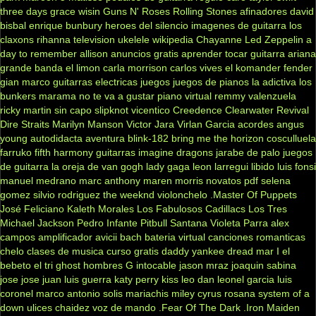
three days grace
wisin
Guns N' Roses
Rolling Stones
afinadores
david
bisbal
enrique bunbury
heroes del silencio
imagenes de guitarra
los
claxons
rihanna
television
ukelele
wikipedia
Chayanne
Led Zeppelin
a
day to remember
allison
anuncios gratis
aprender tocar guitarra
ariana
grande
banda el limon
carla morrison
carlos vives
el komander
fender
gian marco
guitarras electricas
juegos
juegos de pianos
la adictiva
los
bunkers
marama
no te va a gustar
piano virtual
remmy valenzuela
ricky martin
sin capo
slipknot
vicentico
Creedence Clearwater Revival
Dire Straits
Marilyn Manson
Victor Jara
Virlan Garcia
acordes
angus
young
autodidacta
aventura
blink-182
bring me the horizon
cosculluela
farruko
fifth harmony
guitarras
imagine dragons
jarabe de palo
juegos
de guitarra
la oreja de van gogh
lady gaga
leon larregui
libido
luis fonsi
manuel medrano
marc anthony
maren morris
novatos
pdf
selena
gomez
silvio rodriguez
the weeknd
violonchelo
.Master Of Puppets
José Feliciano
Kaleth Morales
Los Fabulosos Cadillacs
Los Tres
Michael Jackson
Pedro Infante
Pitbull
Santana
Violeta Parra
alex
campos
amplificador
avicii
bach
bateria virtual
canciones romanticas
chelo
clases de musica
curso gratis
daddy yankee
dread mar I
el
bebeto
el tri
ghost
hombres G
intocable
jason mraz
joaquin sabina
jose jose
juan luis guerra
katy perry
kiss
leo dan
leonel garcia
luis
coronel
marco antonio solis
mariachis
miley cyrus
rosana
system of a
down
ulices chaidez
voz de mando
.Fear Of The Dark
.Iron Maiden