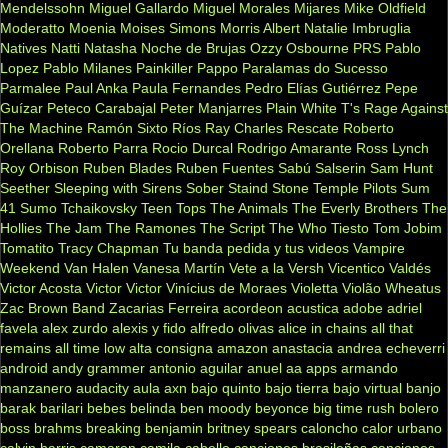
Mendelssohn
Miguel Gallardo
Miguel Morales
Mijares
Mike Oldfield
Moderatto
Moenia
Moises Simons
Morris Albert
Natalie Imbruglia
Natives
Natti Natasha
Noche de Brujas
Ozzy Osbourne
PRS
Pablo
Lopez
Pablo Milanes
Painkiller
Pappo
Paralamas do Sucesso
Parmalee
Paul Anka
Paula Fernandes
Pedro Elías Gutiérrez
Pepe
Guízar
Peteco Carabajal
Peter Manjarres
Plain White T's
Rage Against
The Machine
Ramón Sixto Ríos
Ray Charles
Rescate
Roberto
Orellana
Roberto Parra
Rocio Durcal
Rodrigo Amarante
Ross Lynch
Roy Orbison
Ruben Blades
Ruben Fuentes
Sabú
Salserin
Sam Hunt
Seether
Sleeping with Sirens
Sober
Staind
Stone Temple Pilots
Sum
41
Sumo
Tchaikovsky
Teen Tops
The Animals
The Everly Brothers
The
Hollies
The Jam
The Ramones
The Script
The Who
Tiesto
Tom Jobim
Tomatito
Tracy Chapman
Tu banda pedida y tus videos
Vampire
Weekend
Van Halen
Vanesa Martín
Vete a la Versh
Vicentico Valdés
Victor Acosta
Victor Victor
Vinícius de Moraes
Violetta
Violão
Wheatus
Zac Brown Band
Zacarias Ferreira
acordeon
acustica
adobe
adriel
favela
alex zurdo
alexis y fido
alfredo olivas
alice in chains
all that
remains
all time low
alta consigna
amazon
anastacia
andrea echeverri
android
andy grammer
antonio aguilar
anuel aa
apps
armando
manzanero
audacity
aula
axn
bajo quinto
bajo tierra
bajo virtual
banjo
barak
barilari
bebes
belinda
ben moody
beyonce
big time rush
bolero
boss
brahms
breaking benjamin
britney spears
caloncho
calor urbano
calvin harris
camaron
camila cabello
canciones brasileñas
canciones