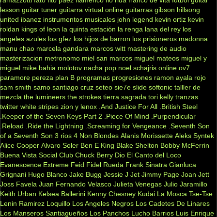
lesson
guitar tuner
guitarra virtual online
guitarras gibson
hillsong
united
ibanez
instrumentos musicales
john legend
kevin ortiz
kevin
roldan
kings of leon
la quinta estación
la renga
lana del rey
los
angeles azules
los gfez
los hijos de barron
los prisioneros
madonna
manu chao
marcela gandara
marcos witt
mastering de audio
masterizacion
metronomo
miel san marcos
miguel mateos
miguel y
miguel
mike bahia
molotov
nacha pop
noel schajris
online
ov7
paramore
pereza
plan B
programas
progresiones
ramon ayala
rojo
sam smith
samo
santiago cruz
seteo
sie7e
slide
softonic
talller de
mezcla
the lumineers
the strokes
tierra sagrada
tori kelly
tranzas
twitter
white stripes
zion y lenox
.And Justice For All
.British Steel
.Keeper of the Seven Keys Part 2
.Piece Of Mind
.Purpendicular
.Reload
.Ride the Lightning
.Screaming for Vengeance
.Seventh Son
of a Seventh Son
3 rios
4 Non Blondes
Alanis Morissette
Aleks Syntek
Alice Cooper
Alvaro Soler
Ben E King
Blake Shelton
Bobby McFerrin
Buena Vista Social Club
Chuck Berry
Dio
El Canto del Loco
Evanescence
Extreme
Feid
Fidel Rueda
Frank Sinatra
Gianluca
Grignani
Hugo Blanco
Jake Bugg
Jessie J
Jet
Jimmy Page
Joan Jett
Joss Favela
Juan Fernando Velasco
Julieta Venegas
Julio Jaramillo
Keith Urban
Kelsea Ballerini
Kenny Chesney
Kudai
La Mosca Tse-Tse
Lenin Ramirez
Loquillo
Los Angeles Negros
Los Cadetes De Linares
Los Manseros Santiagueños
Los Panchos
Lucho Barrios
Luis Enrique