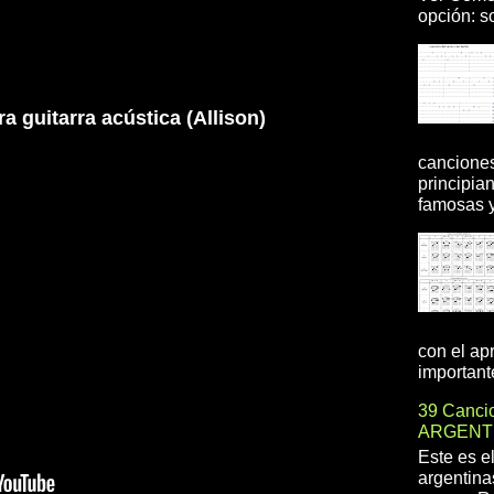
opción: so
guitarra acústica (Allison)
canciones
principia
famosas y 
con el ap
importante
39 Cancio
ARGENT
Este es e
argentina