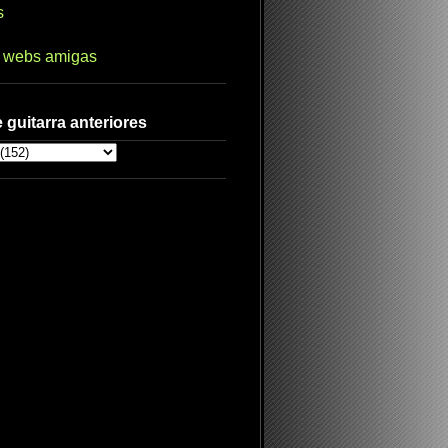
s
s webs amigas
 guitarra anteriores