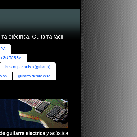
ra eléctrica. Guitarra fácil
RRA
ra GUITARRA
buscar por artista (guitarra)
alas
guitarra desde cero
de guitarra eléctrica
y acústica