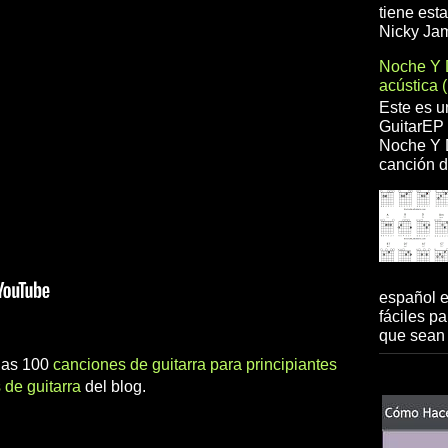
tiene est
Nicky Jam
Noche Y 
acústica 
Este es u
GuitarEP 
Noche Y D
canción d
español 
fáciles pa
que sean 
 las 100
canciones de guitarra para principiantes
 de guitarra
del blog.