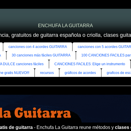
ENCHUFA LA GUITARRA
cia, gratuitos de guitarra española o criolla, clases guitar
canciones con 4 acordes GUITARRA
canciones con 5 acordes GUITA
A
30 canciones más fáciles GUITARRA
100 CANCIONES FACILES pa
A DULCE canciones fáciles
CANCIONES FACILES: Elige un instrumento
ine gratis NUEVO!!!
recursos
gráficos de acordes
graficos de esc
tis de guitarra
- Enchufa La Guitarra reune métodos y
clases 