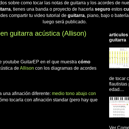
dos sobre como tocar las notas de guitarra y los acordes de nue
tarra
, tienes una banda o proyecto de hacerla
seguro
estos
cu
des compartir tu video tutorial de
guitarra
, piano, bajo o baterí
luego será publicado.
 guitarra acústica (Allison)
articulos
guitarra
 de youtube GuitarEP en el que muestra
cómo
cústica de
Allison
con los diagramas de acordes
de tocar c
flautistas
edad....
a una afinación diferente:
medio tono abajo con
a cómo tocarla con afinación standar (pero hay que
Ver Comen