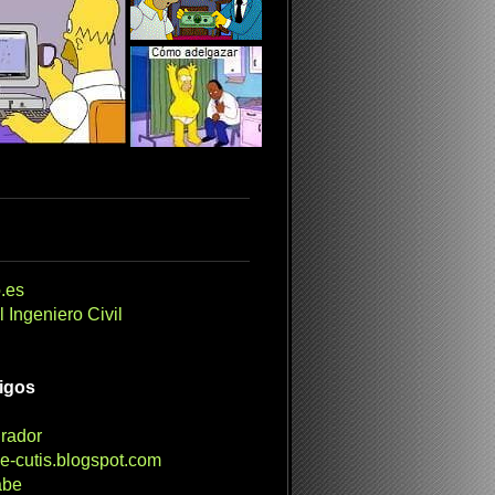
.es
 Ingeniero Civil
migos
irador
e-cutis.blogspot.com
abe