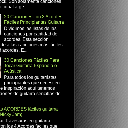
ock. Son solamente canciones
cional arge...
20 Canciones con 3 Acordes
Fáciles Principiantes Guitarra
Dividimos las listas de las
canciones por cantidad de
acordes. Esta sección
de a las canciones más fáciles
 acordes. E...
30 Canciones Fáciles Para
Tocar Guitarra Española o
Acústica
Para todos los guitarristas
principiantes que necesiten
e inspiración aquí tenemos
iones de guitarra sencillas de
as ACORDES fáciles guitarra
(Nicky Jam)
r Travesuras en guitarra
con los 4 Acordes fáciles que