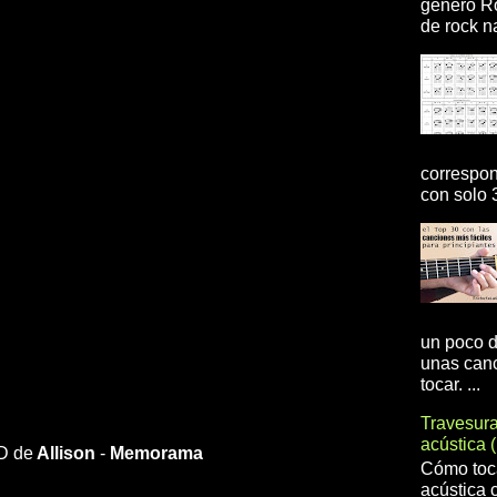
genero R
de rock na
correspon
con solo 3
un poco d
unas canc
tocar. ...
Travesur
acústica 
HD de
Allison
-
Memorama
Cómo toca
acústica 