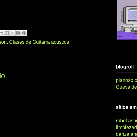
ison
,
Clases de Guitarra acustica
blogroll
io
pianosolo
Cueva del
sitios a
robot asp
limpiezad
danza ar