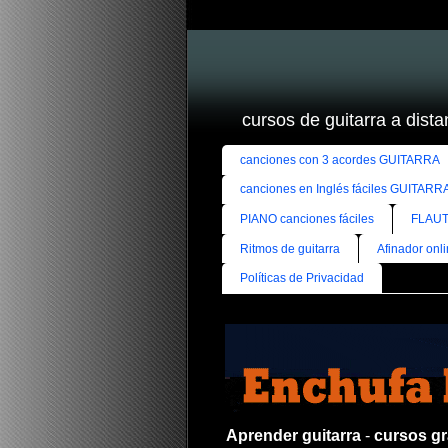
cursos de guitarra a distan
canciones con 3 acordes GUITARRA
canciones en Inglés fáciles GUITARR
PIANO canciones fáciles
FLAUT
Ritmos de guitarra
Afinador onl
Políticas de Privacidad
Aprender guitarra
-
cursos gra