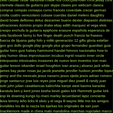
clarinete
clases de guitarra por skype
clases por webcam
clasica
comprar
compás
consejos
corno francés
coverdale
crecer german
criolla
cuatro venezolano
cubase
cuerdas
daniel melero
daughtry
david bowie
deftones
deluz
descemer bueno
dexter
diapasón
distintas
afinaciones
dominio propio
drake
ebay
edith marquez
el vega
elvis
crespo
enchufa la guitarra
epiphone
erasure
española
esperanza de
vida
facebook
fanny lu
five finger death punch
francis lai
fraseos
fuerza de tijuana
gaby fofo y miliki
generación 12
gifts
gloria estefan
goo goo dolls
google play
google plus
grupo fernandez
guardian
guia
guitar hero
gusi
halsey
hammond
handel
himnos nacionales
how to
play
humor
ideas
improvisacion
incubus
ingrid rosario
inner circle
interpuesto
intoxicados
invasores de nuevo leon
inventos
iron man
guitar lesson
iskander
israel houghton
ivan arana
j alvarez
jack white
james bay
javier rosas
jaz jacob
jeanette
jennifer hudson
jennifer lopez
jenny and the mexicats
jesus navarro
jesus ojeda
jesús adrian romero
jorge santacruz
jose luis reyes
jose miguel diez
jowell & randy
juan
solo
juhn
julian casablancas
kalinchita
kanye west
kaoma
karaoke
karatula
ken-y
kent jones
kesha
kevin gates
kirk Hammett guitar
kirk
esp
kk downing
kungs
ky-mani marley
lacuerdanet
lapiz conciente
leiva
lemmy
leño
licks
lil silvio y el vega
lil wayne
little mix
los amigos
invisibles
los de la nazza
los kjarkas
los originales de san juan
macklemore
made in china
malú
mandolina
marchas nupciales
marco