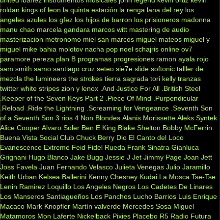
roldan
kings of leon
la quinta estación
la renga
lana del rey
los
angeles azules
los gfez
los hijos de barron
los prisioneros
madonna
manu chao
marcela gandara
marcos witt
mastering de audio
masterizacion
metronomo
miel san marcos
miguel mateos
miguel y
miguel
mike bahia
molotov
nacha pop
noel schajris
online
ov7
paramore
pereza
plan B
programas
progresiones
ramon ayala
rojo
sam smith
samo
santiago cruz
seteo
sie7e
slide
softonic
talller de
mezcla
the lumineers
the strokes
tierra sagrada
tori kelly
tranzas
twitter
white stripes
zion y lenox
.And Justice For All
.British Steel
.Keeper of the Seven Keys Part 2
.Piece Of Mind
.Purpendicular
.Reload
.Ride the Lightning
.Screaming for Vengeance
.Seventh Son
of a Seventh Son
3 rios
4 Non Blondes
Alanis Morissette
Aleks Syntek
Alice Cooper
Alvaro Soler
Ben E King
Blake Shelton
Bobby McFerrin
Buena Vista Social Club
Chuck Berry
Dio
El Canto del Loco
Evanescence
Extreme
Feid
Fidel Rueda
Frank Sinatra
Gianluca
Grignani
Hugo Blanco
Jake Bugg
Jessie J
Jet
Jimmy Page
Joan Jett
Joss Favela
Juan Fernando Velasco
Julieta Venegas
Julio Jaramillo
Keith Urban
Kelsea Ballerini
Kenny Chesney
Kudai
La Mosca Tse-Tse
Lenin Ramirez
Loquillo
Los Angeles Negros
Los Cadetes De Linares
Los Manseros Santiagueños
Los Panchos
Lucho Barrios
Luis Enrique
Macaco
Mark Knopfler
Martín valverde
Mercedes Sosa
Miguel
Matamoros
Mon Laferte
Nickelback
Pixies
Placebo
R5
Radio Futura