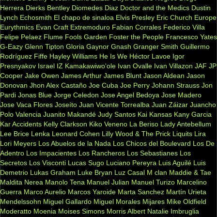
Herrera
Dierks Bentley
Diomedes Diaz
Doctor and the Medics
Dustin
Lynch
Echosmith
El chapo de sinaloa
Elvis Presley
Eric Church
Europe
Eurythmics
Evan Craft
Extremoduro
Fabian Corrales
Federico Villa
Felipe Pelaez
Flume
Fools Garden
Foster the People
Francesco Yates
G-Eazy
Glenn Tipton
Gloria Gaynor
Gnash
Granger Smith
Guillermo
Rodríguez Fiffe
Hayley Williams
He Is We
Héctor Lavoe
Igor
Presnyakov
Israel IZ Kamakawiwo'ole
Ivan Ovalle
Ivan Villazon
JAF
JP
Cooper
Jake Owen
James Arthur
James Blunt
Jason Aldean
Jason
Donovan
Jhon Alex Castaño
Joe Cuba
Joe Perry
Johann Strauss
Jon
Pardi
Jonas Blue
Jorge Celedon
Jose Angel Bedoya
Jose Madero
Jose Vaca Flores
Joseíto
Juan Vicente Torrealba
Juan Záizar
Juancho
Polo Valencia
Juanito Makandé
Judy Santos
Kai
Kansas
Kany Garcia
Kar Accidents
Kelly Clarkson
Kiko Veneno
La Beriso
Lady Antebellum
Lee Brice
Lenka
Leonard Cohen
Lilly Wood & The Prick
Liquits
Lira
Lori Meyers
Los Abuelos de la Nada
Los Chicos del Boulevard
Los De
Adentro
Los Impacientes
Los Rancheros
Los Sebastianes
Los
Secretos
Los Visconti
Lucas Sugo
Luciano Pereyra
Luis Aguilé
Luis
Demetrio
Lukas Graham
Luke Bryan
Luz Casal
M clan
Maddie & Tae
Maldita Nerea
Manolo Tena
Manuel Julian
Manuel Turizo
Marcelino
Guerra
Marco Aurelio
Marcos Yaroide
Marta Sanchez
Martín Urieta
Mendelssohn
Miguel Gallardo
Miguel Morales
Mijares
Mike Oldfield
Moderatto
Moenia
Moises Simons
Morris Albert
Natalie Imbruglia