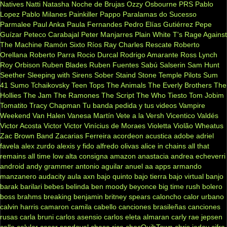
Natives
Natti Natasha
Noche de Brujas
Ozzy Osbourne
PRS
Pablo
Lopez
Pablo Milanes
Painkiller
Pappo
Paralamas do Sucesso
Parmalee
Paul Anka
Paula Fernandes
Pedro Elías Gutiérrez
Pepe
Guízar
Peteco Carabajal
Peter Manjarres
Plain White T's
Rage Against
The Machine
Ramón Sixto Ríos
Ray Charles
Rescate
Roberto
Orellana
Roberto Parra
Rocio Durcal
Rodrigo Amarante
Ross Lynch
Roy Orbison
Ruben Blades
Ruben Fuentes
Sabú
Salserin
Sam Hunt
Seether
Sleeping with Sirens
Sober
Staind
Stone Temple Pilots
Sum
41
Sumo
Tchaikovsky
Teen Tops
The Animals
The Everly Brothers
The
Hollies
The Jam
The Ramones
The Script
The Who
Tiesto
Tom Jobim
Tomatito
Tracy Chapman
Tu banda pedida y tus videos
Vampire
Weekend
Van Halen
Vanesa Martín
Vete a la Versh
Vicentico Valdés
Victor Acosta
Victor Victor
Vinícius de Moraes
Violetta
Violão
Wheatus
Zac Brown Band
Zacarias Ferreira
acordeon
acustica
adobe
adriel
favela
alex zurdo
alexis y fido
alfredo olivas
alice in chains
all that
remains
all time low
alta consigna
amazon
anastacia
andrea echeverri
android
andy grammer
antonio aguilar
anuel aa
apps
armando
manzanero
audacity
aula
axn
bajo quinto
bajo tierra
bajo virtual
banjo
barak
barilari
bebes
belinda
ben moody
beyonce
big time rush
bolero
boss
brahms
breaking benjamin
britney spears
caloncho
calor urbano
calvin harris
camaron
camila cabello
canciones brasileñas
canciones
rusas
carla bruni
carlos asensio
carlos eleta almaran
carly rae jepsen
cello
celular
cesar sandoval
chase rice
chocQuibTown
chris jeday
cifra