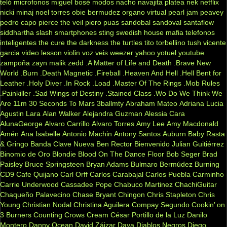
teló
microfonos
miguel bosé
modos
nacho
navajita platea
nek
netflix
nicki minaj
noel torres
obie bermudez
organo virtual
pearl jam
peavey
pedro capo
pierce the veil
piero
puas
sandobal
sandoval
santaflow
siddhartha
slash
smartphones
sting
swedish house mafia
telefonos
inteligentes
the cure
the darkness
the turtles
tito torbellino
tush
vicente
garcia
video lesson
violin
voz veis
weezer
yahoo
yotuel
youtube
zampoña
zayn malik
zedd
.A Matter of Life and Death
.Brave New
World
.Burn
.Death Magnetic
.Fireball
.Heaven And Hell
.Hell Bent for
Leather
.Holy Diver
.In Rock
.Load
.Master Of The Rings
.Mob Rules
.Painkiller
.Sad Wings of Destiny
.Stained Class
.Wo Do We Think We
Are
11m
30 Seconds To Mars
3ballmty
Abraham Mateo
Adriana Lucia
Agustin Lara
Alan Walker
Alejandra Guzman
Alessia Cara
AlunaGeorge
Alvaro Carrillo
Alvaro Torres
Amy Lee
Amy Macdonald
Amén
Ana Isabelle
Antonio Machin
Antony Santos
Auburn
Baby Rasta
& Gringo
Banda Clave Nueva
Ben Rector
Bienvenido Julian Guitiérrez
Binomio de Oro
Blondie
Blood On The Dance Floor
Bob Seger
Brad
Paisley
Bruce Springsteen
Bryan Adams
Bulmaro Bermúdez
Burning
CD9
Cafe Quijano
Carl Orff
Carlos Carabajal
Carlos Puebla
Carminho
Carrie Underwood
Cassadee Pope
Chabuco Martinez
ChachiGuitar
Chaqueño Palavecino
Chase Bryant
Chingon
Chris Stapleton
Chris
Young
Christian Nodal
Christina Aguilera
Compay Segundo
Cookin’ on
3 Burners
Counting Crows
Cream
César Portillo de la Luz
Danilo
Montero
Danny Ocean
David Záizar
Daya
Diablos Negros
Diego