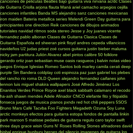
canciones de peliculas
Beatles
bajo
guitarra viva
nirvana
ac/dc
Clases
de Guitarra Criolla
arjona
flauta
Maná
ariel camacho
arpegios
cejilla
canciones infantiles
Banda MS
alejandro sanz
canciones mexicanas
iron maiden
Bateria
metallica
series
Melendi
Green Day
guitarra para
principiantes
one direction
Reik
canciones de dibujos animados
tutoriales
navidad
ritmos
soda stereo
Jesse y Joy
juanes
vicente
fernandez
pablo alboran
Clases de Guitarra Clasica
Clases de
Guitarra Española
ed sheeran
pink floyd
andres cepeda
villancicos
navideños
U2
judas priest
zoé
cursos guitarra
justin bieber
maluma
nicky jam
partitura
Julión Alvarez
abel pintos
calibre 50
folklore
gerardo ortiz
joan sebastian
muse
oasis
rasgueos
j balvin
notas
video
juegos
Enrique Iglesias
Romeo Santos
bob marley
camila
cerati
deep
purple
Sin Bandera
coldplay
coti
espinoza paz
juan gabriel
los plebes
del rancho
rio roma
DLD
Queen
alejandro fernandez
caifanes
john
lennon
luis miguel
shakira
wallpapers
José Alfredo Jiménez
Los
Enanitos Verdes
Prince Royce
axel
black sabbath
calamaro
el recodo
ha-ash
shawn mendes
Adele
Afinador
CNCO
elefante
fito y fitipaldis
fonseca
juegos de musica
pianos
pxndx
red hot chili peppers
5SOS
Bruno Mars
Café Tacvba
Foo Fighters
Megadeth
Ozuna
Soy Luna
arctic monkeys
efectos para guitarra
estopa
fondos de pantalla
linkin
park
maroon 5
matisse
pedales de guitarra
regulo caro
taylor swift
three days grace
wisin
Guns N' Roses
Rolling Stones
afinadores
david
bisbal
enrique bunbury
heroes del silencio
imagenes de guitarra
los