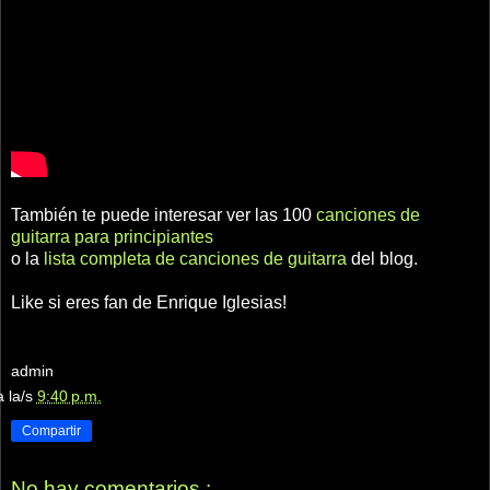
También te puede interesar ver las 100
canciones de
guitarra para principiantes
o la
lista completa de canciones de guitarra
del blog.
Like si eres fan de Enrique Iglesias!
admin
a la/s
9:40 p.m.
Compartir
No hay comentarios.: