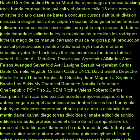
Nacho
Don Omar
Jimi Hendrix
Morat
Sia
alex ubago
armonica
backing
track
banda carnaval
bon jovi
cali y el dandee
calle 13
chris brown
christine d'clario
clases de bateria
concurso
cursos
daft punk
division
minuscula
dragon ball z
eric clapton
escalas
fotos
guitarristas famosos
helloween
idiomas
inglés
javier solis
juan pablo vega
juegos de bateria
justin timberlake
kalimba
la ley
la trakalosa
los recoditos
los rodriguez
lutheria
mago de oz
manuel carrasco
musica religiosa
pink
produccion
musical
pronunciacion
punteo
radiohead
reyli
ricardo montaner
sebastian yatra
the black keys
the chainsmokers
the doors
tutorial
yandel
.Kill 'em All
.Metallica
.Powerslave
Aerosmith
Alkilados
Ases
Falsos
Avenged Sevenfold
Avril Lavigne
Bersuit Vergarabat
Carlos
Baute
Cornelio Vega Jr.
Cristian Castro
DNCE
David Guetta
Depeche
Mode
Dream Theater
Eagles
Jeff Buckley
Juan Magan
La Septima
Banda
Los Bukis
My Chemical Romance
Natalia Lafourcade
OneRepublic
PSY
Piso 21
REM
Ritchie Valens
Roberto Carlos
Scorpions
Train
acordes básicos
acordes mayores
alejandro lerner
antonio vega
arcangel
autenticos decadentes
bacilos
bad bunny
blur
bob dylan
callejeros
capotraste
charlie puth
curso a distancia
dani
martin
daniel calveti
diego torres
divididos
dj snake
editor de sonido
editores de audio profesionales
el ultimo de la fila
enjambre
eros
ramazzotti
fato
fito paez
flamenco
flo rida
franco de vita
futbol
guitar
lesson
guitar tuner
guitarra virtual online
guitarras gibson
hillsong
united
ibanez
instrumentos musicales
john legend
kevin ortiz
kevin