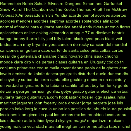
Rammstein
Robin Schulz
Silvestre Dangond
Simon and Garfunkel
Snow Patrol
The Cranberries
The Kooks
Thomas Rhett
Tim McGraw
Volbeat
X Ambassadors
Ylvis
Yuridia
acorde bemol
acordes abiertos
acordes menores
acordes septima
acordes sostenidos
afinacion
normal
afinador para guitarra
america
anahi
andy rivera
antonio flores
aplicaciones online
asking alexandria
attaque 77
audioslave
beatriz
luengo
benny ibarra
billy joel
billy talent
black eyed peas
black veil
brides
brian may
bryant myers
cancion de rocky
cancion del mundial
canciones en guitarra
caos
cartel de santa
celso piña
celtas cortos
cesar de guatemala
chamamé
chico novarro
chris isaak
chucho
monge
ciara
ciro y los persas
clases guitarra en Uruguay
codigo fn
conjunto primavera
coque malla
cover
danna paola
de la ghetto
demi
lovato
denisse de kalafe
descargas gratis
disturbed
duelo
duncan dhu
el coyote y su banda tierra santa
ellie goulding
eminem
en espiritu y
en verdad
enigma norteño
fabiana cantilo
fall out boy
fun
funky
gente
de zona
george harrison
gorillaz
gotye
guaco
guitarra electrica virtual
guitarra tango
guitarraviva.com
hoobastank
hozier
iggy azalea
india
martinez
jaguares
john fogerty
jorge drexler
jorge negrete
jose luis
perales
koko
korg
la cuca
la union
las pastillas del abuelo
laura pausini
lecciones
leon gieco
les paul
los primos mx
los ronaldos
lucas arnau
luis eduardo aute
luthier
lynyrd skynyrd
magic!
major lazer
malcom
young
maldita vecindad
marshall
meghan trainor
metallica tabs
michel