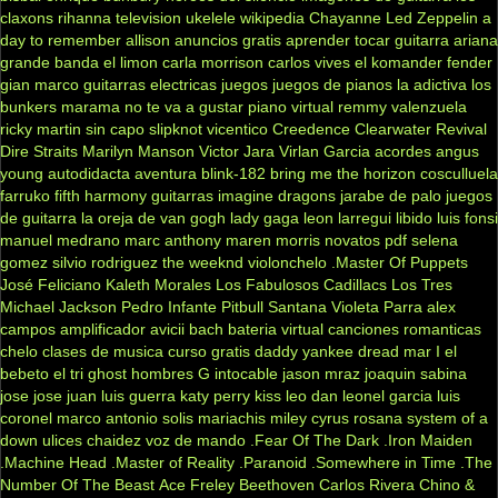
claxons
rihanna
television
ukelele
wikipedia
Chayanne
Led Zeppelin
a
day to remember
allison
anuncios gratis
aprender tocar guitarra
ariana
grande
banda el limon
carla morrison
carlos vives
el komander
fender
gian marco
guitarras electricas
juegos
juegos de pianos
la adictiva
los
bunkers
marama
no te va a gustar
piano virtual
remmy valenzuela
ricky martin
sin capo
slipknot
vicentico
Creedence Clearwater Revival
Dire Straits
Marilyn Manson
Victor Jara
Virlan Garcia
acordes
angus
young
autodidacta
aventura
blink-182
bring me the horizon
cosculluela
farruko
fifth harmony
guitarras
imagine dragons
jarabe de palo
juegos
de guitarra
la oreja de van gogh
lady gaga
leon larregui
libido
luis fonsi
manuel medrano
marc anthony
maren morris
novatos
pdf
selena
gomez
silvio rodriguez
the weeknd
violonchelo
.Master Of Puppets
José Feliciano
Kaleth Morales
Los Fabulosos Cadillacs
Los Tres
Michael Jackson
Pedro Infante
Pitbull
Santana
Violeta Parra
alex
campos
amplificador
avicii
bach
bateria virtual
canciones romanticas
chelo
clases de musica
curso gratis
daddy yankee
dread mar I
el
bebeto
el tri
ghost
hombres G
intocable
jason mraz
joaquin sabina
jose jose
juan luis guerra
katy perry
kiss
leo dan
leonel garcia
luis
coronel
marco antonio solis
mariachis
miley cyrus
rosana
system of a
down
ulices chaidez
voz de mando
.Fear Of The Dark
.Iron Maiden
.Machine Head
.Master of Reality
.Paranoid
.Somewhere in Time
.The
Number Of The Beast
Ace Freley
Beethoven
Carlos Rivera
Chino &