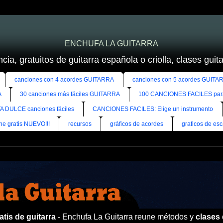
ENCHUFA LA GUITARRA
cia, gratuitos de guitarra española o criolla, clases guitar
canciones con 4 acordes GUITARRA
canciones con 5 acordes GUITA
A
30 canciones más fáciles GUITARRA
100 CANCIONES FACILES pa
A DULCE canciones fáciles
CANCIONES FACILES: Elige un instrumento
ine gratis NUEVO!!!
recursos
gráficos de acordes
graficos de esc
tis de guitarra
- Enchufa La Guitarra reune métodos y
clases 