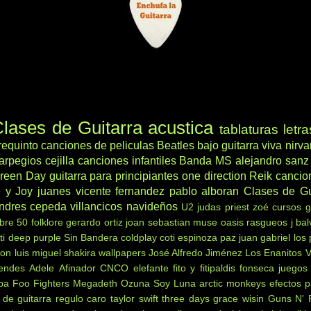
lases de Guitarra acustica
tablaturas
letra
requinto
canciones de peliculas
Beatles
bajo
guitarra viva
nirv
arpegios
cejilla
canciones infantiles
Banda MS
alejandro sanz
reen Day
guitarra para principiantes
one direction
Reik
cancio
 y Joy
juanes
vicente fernandez
pablo alboran
Clases de Gu
ndres cepeda
villancicos navideños
U2
judas priest
zoé
cursos g
ibre 50
folklore
gerardo ortiz
joan sebastian
muse
oasis
rasgueos
j bal
ti
deep purple
Sin Bandera
coldplay
coti
espinoza paz
juan gabriel
los
non
luis miguel
shakira
wallpapers
José Alfredo Jiménez
Los Enanitos 
endes
Adele
Afinador
CNCO
elefante
fito y fitipaldis
fonseca
juegos
ba
Foo Fighters
Megadeth
Ozuna
Soy Luna
arctic monkeys
efectos p
 de guitarra
regulo caro
taylor swift
three days grace
wisin
Guns N' 