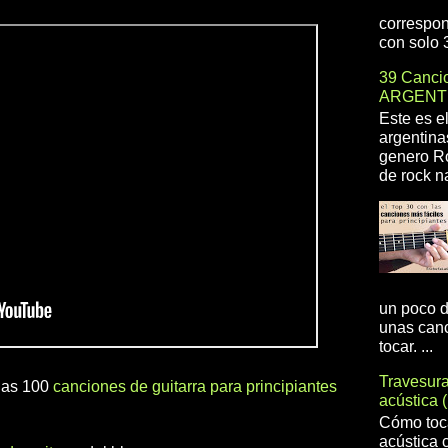
correspon
con solo 3
39 Cancio
ARGENT
Este es e
argentina
genero R
de rock na
un poco d
unas canc
tocar. ...
Travesur
 las 100
canciones de guitarra para principiantes
acústica 
Cómo toca
acústica 