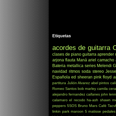
Etiquetas
acordes de guitarra
C
clases de piano
guitarra
aprender
arjona
flauta
Maná
ariel camacho
Bateria
metallica
series
Melendi
G
navidad
ritmos
soda stereo
Jesse
Española
ed sheeran
pink floyd
a
partitura
Julión Alvarez
abel pintos
cal
Romeo Santos
bob marley
camila
cera
alejandro fernandez
caifanes
john len
calamaro
el recodo
ha-ash
shawn m
peppers
5SOS
Bruno Mars
Café Tacv
linkin park
maroon 5
matisse
pedales