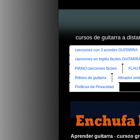
cursos de guitarra a distan
canciones con 3 acordes GUITARRA
canciones en Inglés fáciles GUITARR
PIANO canciones fáciles
FLAUT
Ritmos de guitarra
Afinador onl
Políticas de Privacidad
Aprender guitarra
-
cursos gra