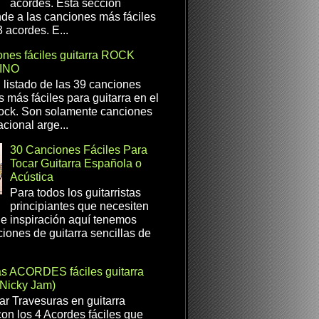
acordes. Esta sección
de a las canciones más fáciles
 acordes. E...
nes fáciles guitarra ROCK
INO
l listado de las 39 canciones
s más fáciles para guitarra en el
ock. Son solamente canciones
cional arge...
30 Canciones Fáciles Para
Tocar Guitarra Española o
Acústica
Para todos los guitarristas
principiantes que necesiten
e inspiración aquí tenemos
iones de guitarra sencillas de
as ACORDES fáciles guitarra
(Nicky Jam)
r Travesuras en guitarra
con los 4 Acordes fáciles que