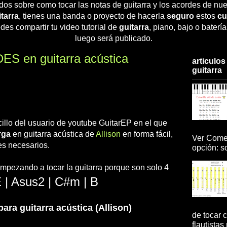
dos sobre como tocar las notas de guitarra y los acordes de nue
tarra
, tienes una banda o proyecto de hacerla
seguro
estos
cu
des compartir tu video tutorial de
guitarra
, piano, bajo o baterí
luego será publicado.
S en guitarra acústica
articulos
guitarra
cillo del usuario de youtube GuitarEP en el que
rga
en guitarra acústica de
Allison
en forma fácil,
Ver Comen
es necesarios.
opción: so
empezando a tocar la guitarra porque son solo 4
 | Asus2 | C#m | B
ra guitarra acústica (Allison)
de tocar c
flautistas