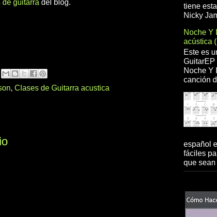
 de guitarra
del blog.
tiene est
Nicky Jam
Noche Y 
acústica 
Este es u
GuitarEP 
Noche Y D
canción d
ison
,
Clases de Guitarra acustica
io
español 
fáciles pa
que sean 