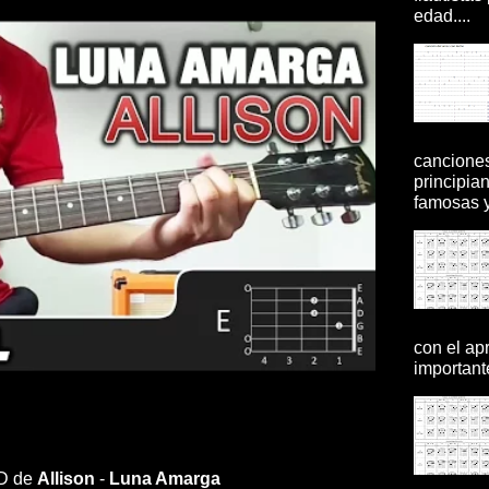
edad....
canciones
principia
famosas y 
con el ap
importante
HD de
Allison
-
Luna Amarga