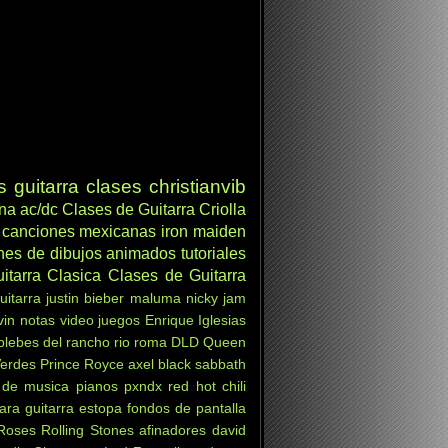
s
guitarra clases
christianvib
ana
ac/dc
Clases de Guitarra Criolla
canciones mexicanas
iron maiden
nes de dibujos animados
tutoriales
itarra Clasica
Clases de Guitarra
uitarra
justin bieber
maluma
nicky jam
vin
notas
video juegos
Enrique Iglesias
 plebes del rancho
rio roma
DLD
Queen
Verdes
Prince Royce
axel
black sabbath
 de musica
pianos
pxndx
red hot chili
ara guitarra
estopa
fondos de pantalla
Roses
Rolling Stones
afinadores
david