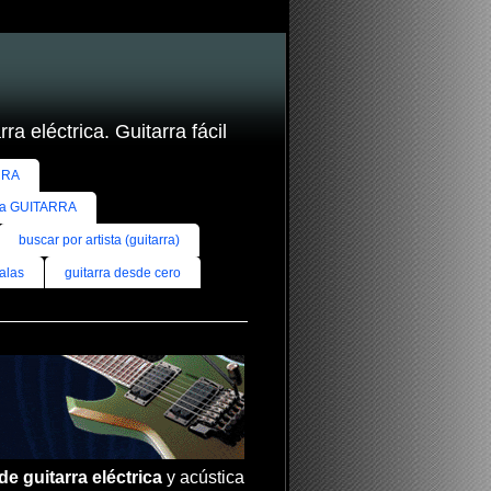
ra eléctrica. Guitarra fácil
RRA
ra GUITARRA
buscar por artista (guitarra)
alas
guitarra desde cero
de guitarra eléctrica
y acústica