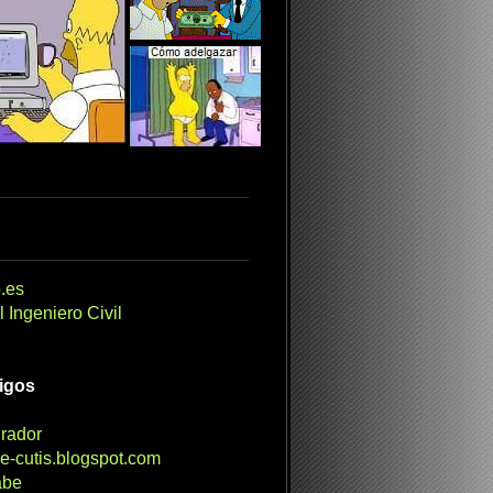
.es
 Ingeniero Civil
migos
irador
e-cutis.blogspot.com
abe