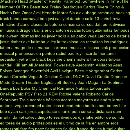
.Machine Head
.Master of Reality
.Paranoid
.Somewhere in Time
.The
Number Of The Beast
Ace Freley
Beethoven
Carlos Rivera
Chino &
Nacho
Don Omar
Jimi Hendrix
Morat
Sia
alex ubago
armonica
backing
track
banda carnaval
bon jovi
cali y el dandee
calle 13
chris brown
christine d'clario
clases de bateria
concurso
cursos
daft punk
division
minuscula
dragon ball z
eric clapton
escalas
fotos
guitarristas famosos
helloween
idiomas
inglés
javier solis
juan pablo vega
juegos de bateria
justin timberlake
kalimba
la ley
la trakalosa
los recoditos
los rodriguez
lutheria
mago de oz
manuel carrasco
musica religiosa
pink
produccion
musical
pronunciacion
punteo
radiohead
reyli
ricardo montaner
sebastian yatra
the black keys
the chainsmokers
the doors
tutorial
yandel
.Kill 'em All
.Metallica
.Powerslave
Aerosmith
Alkilados
Ases
Falsos
Avenged Sevenfold
Avril Lavigne
Bersuit Vergarabat
Carlos
Baute
Cornelio Vega Jr.
Cristian Castro
DNCE
David Guetta
Depeche
Mode
Dream Theater
Eagles
Jeff Buckley
Juan Magan
La Septima
Banda
Los Bukis
My Chemical Romance
Natalia Lafourcade
OneRepublic
PSY
Piso 21
REM
Ritchie Valens
Roberto Carlos
Scorpions
Train
acordes básicos
acordes mayores
alejandro lerner
antonio vega
arcangel
autenticos decadentes
bacilos
bad bunny
blur
bob dylan
callejeros
capotraste
charlie puth
curso a distancia
dani
martin
daniel calveti
diego torres
divididos
dj snake
editor de sonido
editores de audio profesionales
el ultimo de la fila
enjambre
eros
ramazzotti
fato
fito paez
flamenco
flo rida
franco de vita
futbol
guitar