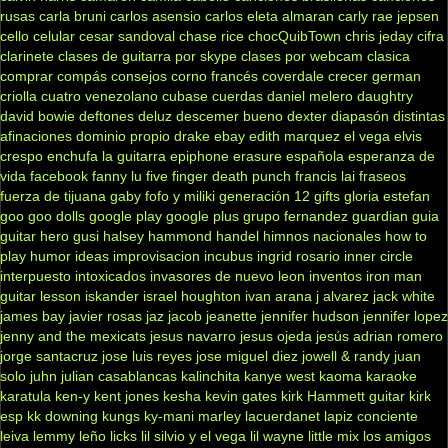
rusas
carla bruni
carlos asensio
carlos eleta almaran
carly rae jepsen
cello
celular
cesar sandoval
chase rice
chocQuibTown
chris jeday
cifra
clarinete
clases de guitarra por skype
clases por webcam
clasica
comprar
compás
consejos
corno francés
coverdale
crecer german
criolla
cuatro venezolano
cubase
cuerdas
daniel melero
daughtry
david bowie
deftones
deluz
descemer bueno
dexter
diapasón
distintas
afinaciones
dominio propio
drake
ebay
edith marquez
el vega
elvis
crespo
enchufa la guitarra
epiphone
erasure
española
esperanza de
vida
facebook
fanny lu
five finger death punch
francis lai
fraseos
fuerza de tijuana
gaby fofo y miliki
generación 12
gifts
gloria estefan
goo goo dolls
google play
google plus
grupo fernandez
guardian
guia
guitar hero
gusi
halsey
hammond
handel
himnos nacionales
how to
play
humor
ideas
improvisacion
incubus
ingrid rosario
inner circle
interpuesto
intoxicados
invasores de nuevo leon
inventos
iron man
guitar lesson
iskander
israel houghton
ivan arana
j alvarez
jack white
james bay
javier rosas
jaz jacob
jeanette
jennifer hudson
jennifer lopez
jenny and the mexicats
jesus navarro
jesus ojeda
jesús adrian romero
jorge santacruz
jose luis reyes
jose miguel diez
jowell & randy
juan
solo
juhn
julian casablancas
kalinchita
kanye west
kaoma
karaoke
karatula
ken-y
kent jones
kesha
kevin gates
kirk Hammett guitar
kirk
esp
kk downing
kungs
ky-mani marley
lacuerdanet
lapiz conciente
leiva
lemmy
leño
licks
lil silvio y el vega
lil wayne
little mix
los amigos