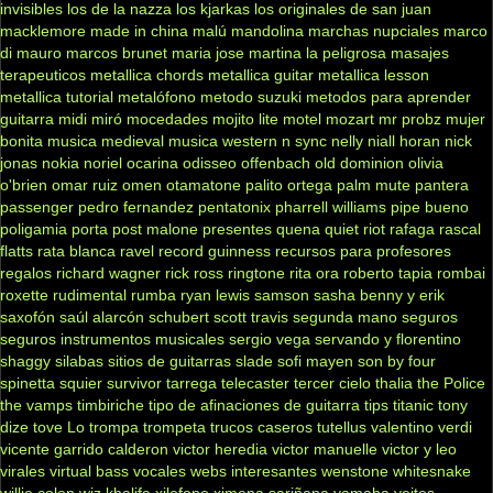
invisibles
los de la nazza
los kjarkas
los originales de san juan
macklemore
made in china
malú
mandolina
marchas nupciales
marco
di mauro
marcos brunet
maria jose
martina la peligrosa
masajes
terapeuticos
metallica chords
metallica guitar
metallica lesson
metallica tutorial
metalófono
metodo suzuki
metodos para aprender
guitarra
midi
miró
mocedades
mojito lite
motel
mozart
mr probz
mujer
bonita
musica medieval
musica western
n sync
nelly
niall horan
nick
jonas
nokia
noriel
ocarina
odisseo
offenbach
old dominion
olivia
o'brien
omar ruiz
omen
otamatone
palito ortega
palm mute
pantera
passenger
pedro fernandez
pentatonix
pharrell williams
pipe bueno
poligamia
porta
post malone
presentes
quena
quiet riot
rafaga
rascal
flatts
rata blanca
ravel
record guinness
recursos para profesores
regalos
richard wagner
rick ross
ringtone
rita ora
roberto tapia
rombai
roxette
rudimental
rumba
ryan lewis
samson
sasha benny y erik
saxofón
saúl alarcón
schubert
scott travis
segunda mano
seguros
seguros instrumentos musicales
sergio vega
servando y florentino
shaggy
silabas
sitios de guitarras
slade
sofi mayen
son by four
spinetta
squier
survivor
tarrega
telecaster
tercer cielo
thalia
the Police
the vamps
timbiriche
tipo de afinaciones de guitarra
tips
titanic
tony
dize
tove Lo
trompa
trompeta
trucos caseros
tutellus
valentino
verdi
vicente garrido calderon
victor heredia
victor manuelle
victor y leo
virales
virtual bass
vocales
webs interesantes
wenstone
whitesnake
willie colon
wiz khalifa
xilofono
ximena sariñana
yamaha
yeites