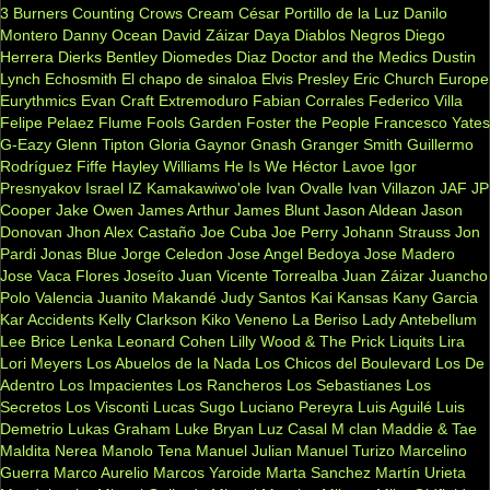
3 Burners
Counting Crows
Cream
César Portillo de la Luz
Danilo
Montero
Danny Ocean
David Záizar
Daya
Diablos Negros
Diego
Herrera
Dierks Bentley
Diomedes Diaz
Doctor and the Medics
Dustin
Lynch
Echosmith
El chapo de sinaloa
Elvis Presley
Eric Church
Europe
Eurythmics
Evan Craft
Extremoduro
Fabian Corrales
Federico Villa
Felipe Pelaez
Flume
Fools Garden
Foster the People
Francesco Yates
G-Eazy
Glenn Tipton
Gloria Gaynor
Gnash
Granger Smith
Guillermo
Rodríguez Fiffe
Hayley Williams
He Is We
Héctor Lavoe
Igor
Presnyakov
Israel IZ Kamakawiwo'ole
Ivan Ovalle
Ivan Villazon
JAF
JP
Cooper
Jake Owen
James Arthur
James Blunt
Jason Aldean
Jason
Donovan
Jhon Alex Castaño
Joe Cuba
Joe Perry
Johann Strauss
Jon
Pardi
Jonas Blue
Jorge Celedon
Jose Angel Bedoya
Jose Madero
Jose Vaca Flores
Joseíto
Juan Vicente Torrealba
Juan Záizar
Juancho
Polo Valencia
Juanito Makandé
Judy Santos
Kai
Kansas
Kany Garcia
Kar Accidents
Kelly Clarkson
Kiko Veneno
La Beriso
Lady Antebellum
Lee Brice
Lenka
Leonard Cohen
Lilly Wood & The Prick
Liquits
Lira
Lori Meyers
Los Abuelos de la Nada
Los Chicos del Boulevard
Los De
Adentro
Los Impacientes
Los Rancheros
Los Sebastianes
Los
Secretos
Los Visconti
Lucas Sugo
Luciano Pereyra
Luis Aguilé
Luis
Demetrio
Lukas Graham
Luke Bryan
Luz Casal
M clan
Maddie & Tae
Maldita Nerea
Manolo Tena
Manuel Julian
Manuel Turizo
Marcelino
Guerra
Marco Aurelio
Marcos Yaroide
Marta Sanchez
Martín Urieta