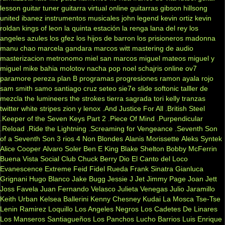
lesson
guitar tuner
guitarra virtual online
guitarras gibson
hillsong
united
ibanez
instrumentos musicales
john legend
kevin ortiz
kevin
roldan
kings of leon
la quinta estación
la renga
lana del rey
los
angeles azules
los gfez
los hijos de barron
los prisioneros
madonna
manu chao
marcela gandara
marcos witt
mastering de audio
masterizacion
metronomo
miel san marcos
miguel mateos
miguel y
miguel
mike bahia
molotov
nacha pop
noel schajris
online
ov7
paramore
pereza
plan B
programas
progresiones
ramon ayala
rojo
sam smith
samo
santiago cruz
seteo
sie7e
slide
softonic
talller de
mezcla
the lumineers
the strokes
tierra sagrada
tori kelly
tranzas
twitter
white stripes
zion y lenox
.And Justice For All
.British Steel
.Keeper of the Seven Keys Part 2
.Piece Of Mind
.Purpendicular
.Reload
.Ride the Lightning
.Screaming for Vengeance
.Seventh Son
of a Seventh Son
3 rios
4 Non Blondes
Alanis Morissette
Aleks Syntek
Alice Cooper
Alvaro Soler
Ben E King
Blake Shelton
Bobby McFerrin
Buena Vista Social Club
Chuck Berry
Dio
El Canto del Loco
Evanescence
Extreme
Feid
Fidel Rueda
Frank Sinatra
Gianluca
Grignani
Hugo Blanco
Jake Bugg
Jessie J
Jet
Jimmy Page
Joan Jett
Joss Favela
Juan Fernando Velasco
Julieta Venegas
Julio Jaramillo
Keith Urban
Kelsea Ballerini
Kenny Chesney
Kudai
La Mosca Tse-Tse
Lenin Ramirez
Loquillo
Los Angeles Negros
Los Cadetes De Linares
Los Manseros Santiagueños
Los Panchos
Lucho Barrios
Luis Enrique