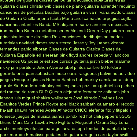
guitarra clases
christianvib
clases de piano
guitarra
aprender
requinto
canciones de peliculas
Beatles
bajo
guitarra viva
nirvana
ac/dc
Clases
de Guitarra Criolla
arjona
flauta
Maná
ariel camacho
arpegios
cejilla
canciones infantiles
Banda MS
alejandro sanz
canciones mexicanas
iron maiden
Bateria
metallica
series
Melendi
Green Day
guitarra para
principiantes
one direction
Reik
canciones de dibujos animados
tutoriales
navidad
ritmos
soda stereo
Jesse y Joy
juanes
vicente
fernandez
pablo alboran
Clases de Guitarra Clasica
Clases de
Guitarra Española
ed sheeran
pink floyd
andres cepeda
villancicos
navideños
U2
judas priest
zoé
cursos guitarra
justin bieber
maluma
nicky jam
partitura
Julión Alvarez
abel pintos
calibre 50
folklore
gerardo ortiz
joan sebastian
muse
oasis
rasgueos
j balvin
notas
video
juegos
Enrique Iglesias
Romeo Santos
bob marley
camila
cerati
deep
purple
Sin Bandera
coldplay
coti
espinoza paz
juan gabriel
los plebes
del rancho
rio roma
DLD
Queen
alejandro fernandez
caifanes
john
lennon
luis miguel
shakira
wallpapers
José Alfredo Jiménez
Los
Enanitos Verdes
Prince Royce
axel
black sabbath
calamaro
el recodo
ha-ash
shawn mendes
Adele
Afinador
CNCO
elefante
fito y fitipaldis
fonseca
juegos de musica
pianos
pxndx
red hot chili peppers
5SOS
Bruno Mars
Café Tacvba
Foo Fighters
Megadeth
Ozuna
Soy Luna
arctic monkeys
efectos para guitarra
estopa
fondos de pantalla
linkin
park
maroon 5
matisse
pedales de guitarra
regulo caro
taylor swift