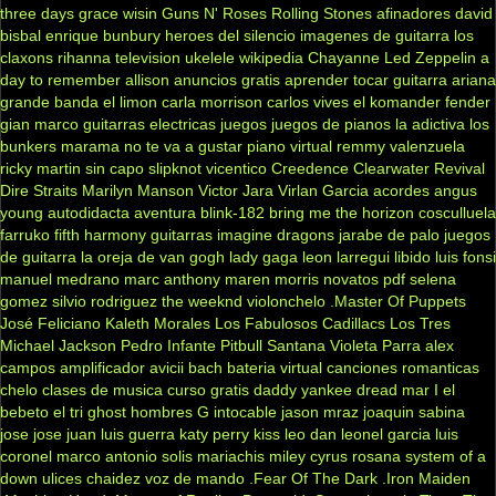
three days grace
wisin
Guns N' Roses
Rolling Stones
afinadores
david
bisbal
enrique bunbury
heroes del silencio
imagenes de guitarra
los
claxons
rihanna
television
ukelele
wikipedia
Chayanne
Led Zeppelin
a
day to remember
allison
anuncios gratis
aprender tocar guitarra
ariana
grande
banda el limon
carla morrison
carlos vives
el komander
fender
gian marco
guitarras electricas
juegos
juegos de pianos
la adictiva
los
bunkers
marama
no te va a gustar
piano virtual
remmy valenzuela
ricky martin
sin capo
slipknot
vicentico
Creedence Clearwater Revival
Dire Straits
Marilyn Manson
Victor Jara
Virlan Garcia
acordes
angus
young
autodidacta
aventura
blink-182
bring me the horizon
cosculluela
farruko
fifth harmony
guitarras
imagine dragons
jarabe de palo
juegos
de guitarra
la oreja de van gogh
lady gaga
leon larregui
libido
luis fonsi
manuel medrano
marc anthony
maren morris
novatos
pdf
selena
gomez
silvio rodriguez
the weeknd
violonchelo
.Master Of Puppets
José Feliciano
Kaleth Morales
Los Fabulosos Cadillacs
Los Tres
Michael Jackson
Pedro Infante
Pitbull
Santana
Violeta Parra
alex
campos
amplificador
avicii
bach
bateria virtual
canciones romanticas
chelo
clases de musica
curso gratis
daddy yankee
dread mar I
el
bebeto
el tri
ghost
hombres G
intocable
jason mraz
joaquin sabina
jose jose
juan luis guerra
katy perry
kiss
leo dan
leonel garcia
luis
coronel
marco antonio solis
mariachis
miley cyrus
rosana
system of a
down
ulices chaidez
voz de mando
.Fear Of The Dark
.Iron Maiden