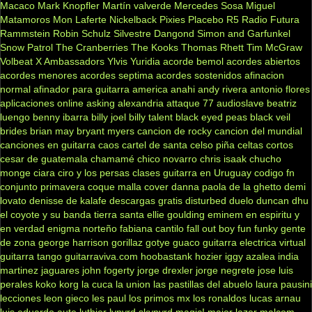
Macaco
Mark Knopfler
Martín valverde
Mercedes Sosa
Miguel
Matamoros
Mon Laferte
Nickelback
Pixies
Placebo
R5
Radio Futura
Rammstein
Robin Schulz
Silvestre Dangond
Simon and Garfunkel
Snow Patrol
The Cranberries
The Kooks
Thomas Rhett
Tim McGraw
Volbeat
X Ambassadors
Ylvis
Yuridia
acorde bemol
acordes abiertos
acordes menores
acordes septima
acordes sostenidos
afinacion
normal
afinador para guitarra
america
anahi
andy rivera
antonio flores
aplicaciones online
asking alexandria
attaque 77
audioslave
beatriz
luengo
benny ibarra
billy joel
billy talent
black eyed peas
black veil
brides
brian may
bryant myers
cancion de rocky
cancion del mundial
canciones en guitarra
caos
cartel de santa
celso piña
celtas cortos
cesar de guatemala
chamamé
chico novarro
chris isaak
chucho
monge
ciara
ciro y los persas
clases guitarra en Uruguay
codigo fn
conjunto primavera
coque malla
cover
danna paola
de la ghetto
demi
lovato
denisse de kalafe
descargas gratis
disturbed
duelo
duncan dhu
el coyote y su banda tierra santa
ellie goulding
eminem
en espiritu y
en verdad
enigma norteño
fabiana cantilo
fall out boy
fun
funky
gente
de zona
george harrison
gorillaz
gotye
guaco
guitarra electrica virtual
guitarra tango
guitarraviva.com
hoobastank
hozier
iggy azalea
india
martinez
jaguares
john fogerty
jorge drexler
jorge negrete
jose luis
perales
koko
korg
la cuca
la union
las pastillas del abuelo
laura pausini
lecciones
leon gieco
les paul
los primos mx
los ronaldos
lucas arnau
luis eduardo aute
luthier
lynyrd skynyrd
magic!
major lazer
malcom