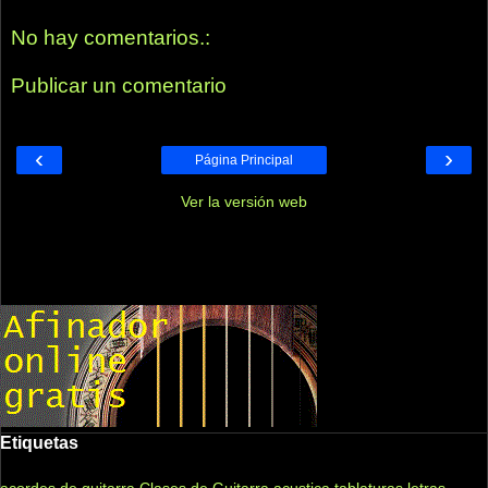
No hay comentarios.:
Publicar un comentario
‹
›
Página Principal
Ver la versión web
Etiquetas
acordes de guitarra
Clases de Guitarra acustica
tablaturas
letras