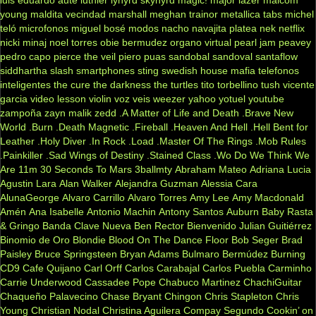
young
maldita vecindad
marshall
meghan trainor
metallica tabs
michel
teló
microfonos
miguel bosé
modos
nacho
navajita platea
nek
netflix
nicki minaj
noel torres
obie bermudez
organo virtual
pearl jam
peavey
pedro capo
pierce the veil
piero
puas
sandobal
sandoval
santaflow
siddhartha
slash
smartphones
sting
swedish house mafia
telefonos
inteligentes
the cure
the darkness
the turtles
tito torbellino
tush
vicente
garcia
video lesson
violin
voz veis
weezer
yahoo
yotuel
youtube
zampoña
zayn malik
zedd
.A Matter of Life and Death
.Brave New
World
.Burn
.Death Magnetic
.Fireball
.Heaven And Hell
.Hell Bent for
Leather
.Holy Diver
.In Rock
.Load
.Master Of The Rings
.Mob Rules
.Painkiller
.Sad Wings of Destiny
.Stained Class
.Wo Do We Think We
Are
11m
30 Seconds To Mars
3ballmty
Abraham Mateo
Adriana Lucia
Agustin Lara
Alan Walker
Alejandra Guzman
Alessia Cara
AlunaGeorge
Alvaro Carrillo
Alvaro Torres
Amy Lee
Amy Macdonald
Amén
Ana Isabelle
Antonio Machin
Antony Santos
Auburn
Baby Rasta
& Gringo
Banda Clave Nueva
Ben Rector
Bienvenido Julian Guitiérrez
Binomio de Oro
Blondie
Blood On The Dance Floor
Bob Seger
Brad
Paisley
Bruce Springsteen
Bryan Adams
Bulmaro Bermúdez
Burning
CD9
Cafe Quijano
Carl Orff
Carlos Carabajal
Carlos Puebla
Carminho
Carrie Underwood
Cassadee Pope
Chabuco Martinez
ChachiGuitar
Chaqueño Palavecino
Chase Bryant
Chingon
Chris Stapleton
Chris
Young
Christian Nodal
Christina Aguilera
Compay Segundo
Cookin’ on