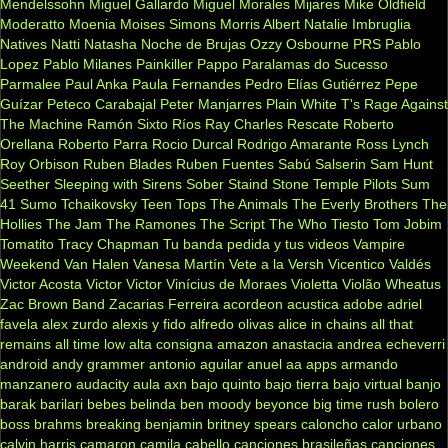
Mendelssohn
Miguel Gallardo
Miguel Morales
Mijares
Mike Oldfield
Moderatto
Moenia
Moises Simons
Morris Albert
Natalie Imbruglia
Natives
Natti Natasha
Noche de Brujas
Ozzy Osbourne
PRS
Pablo
Lopez
Pablo Milanes
Painkiller
Pappo
Paralamas do Sucesso
Parmalee
Paul Anka
Paula Fernandes
Pedro Elías Gutiérrez
Pepe
Guízar
Peteco Carabajal
Peter Manjarres
Plain White T's
Rage Against
The Machine
Ramón Sixto Ríos
Ray Charles
Rescate
Roberto
Orellana
Roberto Parra
Rocio Durcal
Rodrigo Amarante
Ross Lynch
Roy Orbison
Ruben Blades
Ruben Fuentes
Sabú
Salserin
Sam Hunt
Seether
Sleeping with Sirens
Sober
Staind
Stone Temple Pilots
Sum
41
Sumo
Tchaikovsky
Teen Tops
The Animals
The Everly Brothers
The
Hollies
The Jam
The Ramones
The Script
The Who
Tiesto
Tom Jobim
Tomatito
Tracy Chapman
Tu banda pedida y tus videos
Vampire
Weekend
Van Halen
Vanesa Martín
Vete a la Versh
Vicentico Valdés
Victor Acosta
Victor Victor
Vinícius de Moraes
Violetta
Violão
Wheatus
Zac Brown Band
Zacarias Ferreira
acordeon
acustica
adobe
adriel
favela
alex zurdo
alexis y fido
alfredo olivas
alice in chains
all that
remains
all time low
alta consigna
amazon
anastacia
andrea echeverri
android
andy grammer
antonio aguilar
anuel aa
apps
armando
manzanero
audacity
aula
axn
bajo quinto
bajo tierra
bajo virtual
banjo
barak
barilari
bebes
belinda
ben moody
beyonce
big time rush
bolero
boss
brahms
breaking benjamin
britney spears
caloncho
calor urbano
calvin harris
camaron
camila cabello
canciones brasileñas
canciones