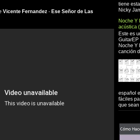
tiene est
Nicky Jam
de
Vicente Fernandez
-
Ese Señor de Las
Noche Y 
acústica 
Este es u
GuitarEP 
Noche Y D
canción d
español 
fáciles pa
que sean 