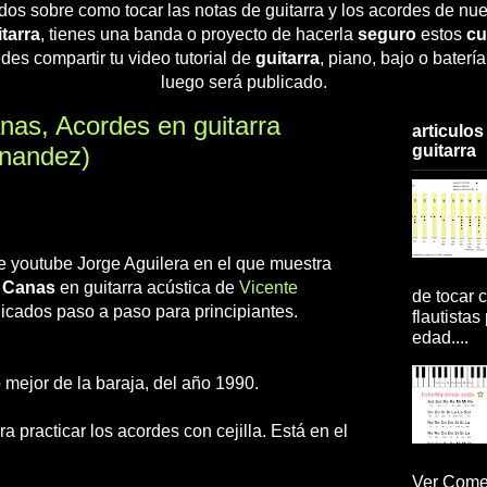
dos sobre como tocar las notas de guitarra y los acordes de nue
tarra
, tienes una banda o proyecto de hacerla
seguro
estos
cu
des compartir tu video tutorial de
guitarra
, piano, bajo o baterí
luego será publicado.
as, Acordes en guitarra
articulos
guitarra
rnandez)
 de youtube Jorge Aguilera en el que muestra
s Canas
en guitarra acústica de
Vicente
de tocar c
icados paso a paso para principiantes.
flautistas
edad....
 mejor de la baraja, del año 1990.
a practicar los acordes con cejilla. Está en el
Ver Comen