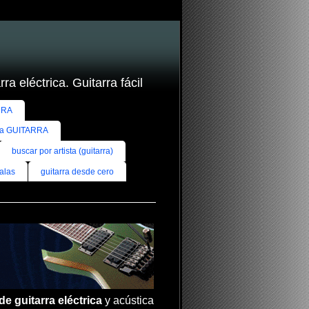
ra eléctrica. Guitarra fácil
RRA
ra GUITARRA
buscar por artista (guitarra)
alas
guitarra desde cero
de guitarra eléctrica
y acústica