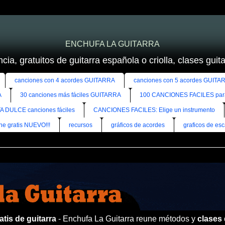
ENCHUFA LA GUITARRA
cia, gratuitos de guitarra española o criolla, clases guitar
canciones con 4 acordes GUITARRA
canciones con 5 acordes GUITA
A
30 canciones más fáciles GUITARRA
100 CANCIONES FACILES pa
A DULCE canciones fáciles
CANCIONES FACILES: Elige un instrumento
ine gratis NUEVO!!!
recursos
gráficos de acordes
graficos de esc
tis de guitarra
- Enchufa La Guitarra reune métodos y
clases 