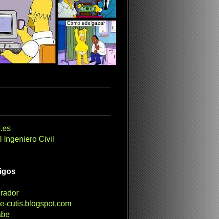
.es
 Ingeniero Civil
migos
irador
e-cutis.blogspot.com
abe