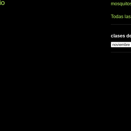
io
mosquito
Todas la
clases de