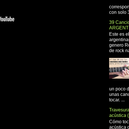
correspon
con solo 3
39 Cancio
ARGENT
Este es e
argentina
genero R
de rock na
un poco d
unas canc
tocar. ...
Travesur
acústica 
Cómo toca
acústica 