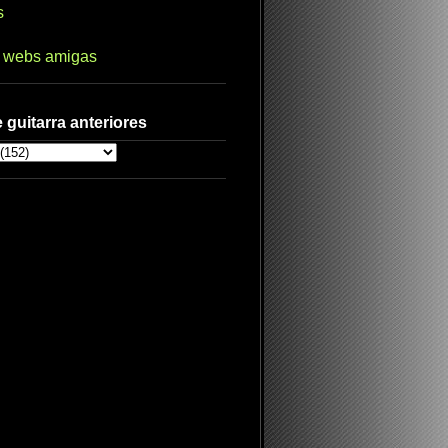
s
s webs amigas
 guitarra anteriores