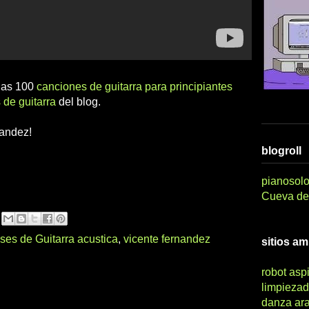
 las 100
canciones de guitarra para principiantes
 de guitarra
del blog.
nandez!
blogroll
pianosolo
Cueva del
ses de Guitarra acustica
,
vicente fernandez
sitios a
robot asp
limpiezad
danza ar