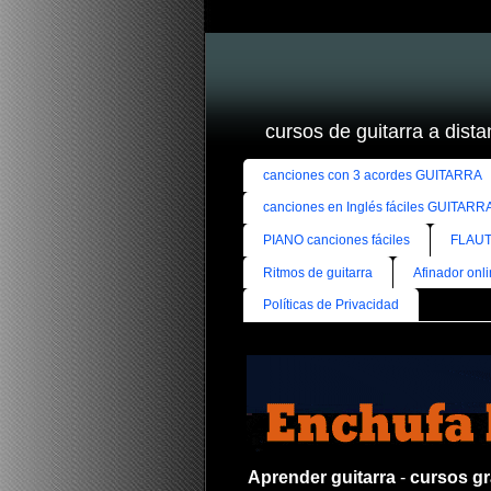
cursos de guitarra a distan
canciones con 3 acordes GUITARRA
canciones en Inglés fáciles GUITARR
PIANO canciones fáciles
FLAUT
Ritmos de guitarra
Afinador onl
Políticas de Privacidad
Aprender guitarra
-
cursos gra