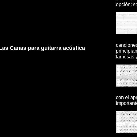
opción: so
canciones
as Canas para guitarra acústica
principia
famosas y 
con el ap
importante