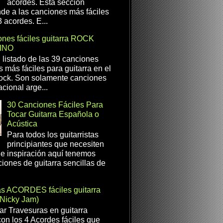
acordes. Esta sección
de a las canciones más fáciles
 acordes. E...
nes fáciles guitarra ROCK
INO
l listado de las 39 canciones
s más fáciles para guitarra en el
ock. Son solamente canciones
cional arge...
30 Canciones Fáciles Para
Tocar Guitarra Española o
Acústica
Para todos los guitarristas
principiantes que necesiten
e inspiración aquí tenemos
iones de guitarra sencillas de
as ACORDES fáciles guitarra
(Nicky Jam)
r Travesuras en guitarra
con los 4 Acordes fáciles que