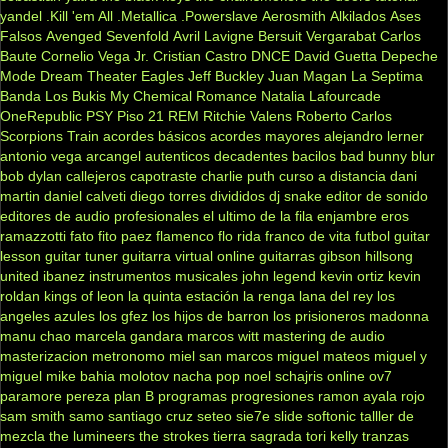
yandel
.Kill 'em All
.Metallica
.Powerslave
Aerosmith
Alkilados
Ases
Falsos
Avenged Sevenfold
Avril Lavigne
Bersuit Vergarabat
Carlos
Baute
Cornelio Vega Jr.
Cristian Castro
DNCE
David Guetta
Depeche
Mode
Dream Theater
Eagles
Jeff Buckley
Juan Magan
La Septima
Banda
Los Bukis
My Chemical Romance
Natalia Lafourcade
OneRepublic
PSY
Piso 21
REM
Ritchie Valens
Roberto Carlos
Scorpions
Train
acordes básicos
acordes mayores
alejandro lerner
antonio vega
arcangel
autenticos decadentes
bacilos
bad bunny
blur
bob dylan
callejeros
capotraste
charlie puth
curso a distancia
dani
martin
daniel calveti
diego torres
divididos
dj snake
editor de sonido
editores de audio profesionales
el ultimo de la fila
enjambre
eros
ramazzotti
fato
fito paez
flamenco
flo rida
franco de vita
futbol
guitar
lesson
guitar tuner
guitarra virtual online
guitarras gibson
hillsong
united
ibanez
instrumentos musicales
john legend
kevin ortiz
kevin
roldan
kings of leon
la quinta estación
la renga
lana del rey
los
angeles azules
los gfez
los hijos de barron
los prisioneros
madonna
manu chao
marcela gandara
marcos witt
mastering de audio
masterizacion
metronomo
miel san marcos
miguel mateos
miguel y
miguel
mike bahia
molotov
nacha pop
noel schajris
online
ov7
paramore
pereza
plan B
programas
progresiones
ramon ayala
rojo
sam smith
samo
santiago cruz
seteo
sie7e
slide
softonic
talller de
mezcla
the lumineers
the strokes
tierra sagrada
tori kelly
tranzas