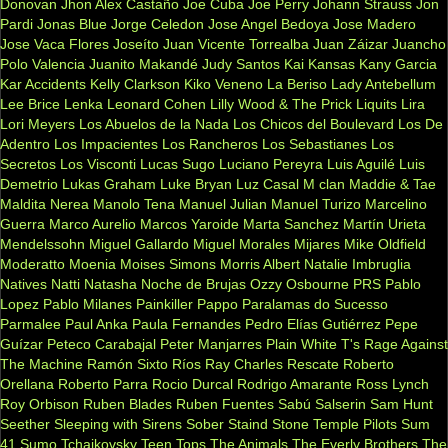
Donovan
Jhon Alex Castaño
Joe Cuba
Joe Perry
Johann Strauss
Jon
Pardi
Jonas Blue
Jorge Celedon
Jose Angel Bedoya
Jose Madero
Jose Vaca Flores
Joseíto
Juan Vicente Torrealba
Juan Záizar
Juancho
Polo Valencia
Juanito Makandé
Judy Santos
Kai
Kansas
Kany Garcia
Kar Accidents
Kelly Clarkson
Kiko Veneno
La Beriso
Lady Antebellum
Lee Brice
Lenka
Leonard Cohen
Lilly Wood & The Prick
Liquits
Lira
Lori Meyers
Los Abuelos de la Nada
Los Chicos del Boulevard
Los De
Adentro
Los Impacientes
Los Rancheros
Los Sebastianes
Los
Secretos
Los Visconti
Lucas Sugo
Luciano Pereyra
Luis Aguilé
Luis
Demetrio
Lukas Graham
Luke Bryan
Luz Casal
M clan
Maddie & Tae
Maldita Nerea
Manolo Tena
Manuel Julian
Manuel Turizo
Marcelino
Guerra
Marco Aurelio
Marcos Yaroide
Marta Sanchez
Martín Urieta
Mendelssohn
Miguel Gallardo
Miguel Morales
Mijares
Mike Oldfield
Moderatto
Moenia
Moises Simons
Morris Albert
Natalie Imbruglia
Natives
Natti Natasha
Noche de Brujas
Ozzy Osbourne
PRS
Pablo
Lopez
Pablo Milanes
Painkiller
Pappo
Paralamas do Sucesso
Parmalee
Paul Anka
Paula Fernandes
Pedro Elías Gutiérrez
Pepe
Guízar
Peteco Carabajal
Peter Manjarres
Plain White T's
Rage Against
The Machine
Ramón Sixto Ríos
Ray Charles
Rescate
Roberto
Orellana
Roberto Parra
Rocio Durcal
Rodrigo Amarante
Ross Lynch
Roy Orbison
Ruben Blades
Ruben Fuentes
Sabú
Salserin
Sam Hunt
Seether
Sleeping with Sirens
Sober
Staind
Stone Temple Pilots
Sum
41
Sumo
Tchaikovsky
Teen Tops
The Animals
The Everly Brothers
The