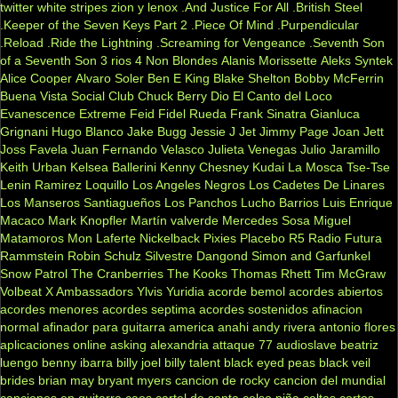
twitter
white stripes
zion y lenox
.And Justice For All
.British Steel
.Keeper of the Seven Keys Part 2
.Piece Of Mind
.Purpendicular
.Reload
.Ride the Lightning
.Screaming for Vengeance
.Seventh Son
of a Seventh Son
3 rios
4 Non Blondes
Alanis Morissette
Aleks Syntek
Alice Cooper
Alvaro Soler
Ben E King
Blake Shelton
Bobby McFerrin
Buena Vista Social Club
Chuck Berry
Dio
El Canto del Loco
Evanescence
Extreme
Feid
Fidel Rueda
Frank Sinatra
Gianluca
Grignani
Hugo Blanco
Jake Bugg
Jessie J
Jet
Jimmy Page
Joan Jett
Joss Favela
Juan Fernando Velasco
Julieta Venegas
Julio Jaramillo
Keith Urban
Kelsea Ballerini
Kenny Chesney
Kudai
La Mosca Tse-Tse
Lenin Ramirez
Loquillo
Los Angeles Negros
Los Cadetes De Linares
Los Manseros Santiagueños
Los Panchos
Lucho Barrios
Luis Enrique
Macaco
Mark Knopfler
Martín valverde
Mercedes Sosa
Miguel
Matamoros
Mon Laferte
Nickelback
Pixies
Placebo
R5
Radio Futura
Rammstein
Robin Schulz
Silvestre Dangond
Simon and Garfunkel
Snow Patrol
The Cranberries
The Kooks
Thomas Rhett
Tim McGraw
Volbeat
X Ambassadors
Ylvis
Yuridia
acorde bemol
acordes abiertos
acordes menores
acordes septima
acordes sostenidos
afinacion
normal
afinador para guitarra
america
anahi
andy rivera
antonio flores
aplicaciones online
asking alexandria
attaque 77
audioslave
beatriz
luengo
benny ibarra
billy joel
billy talent
black eyed peas
black veil
brides
brian may
bryant myers
cancion de rocky
cancion del mundial
canciones en guitarra
caos
cartel de santa
celso piña
celtas cortos