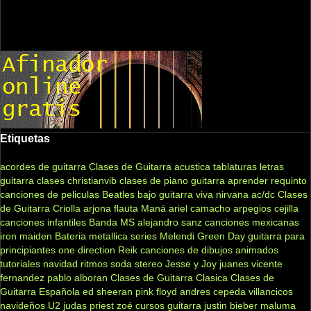
Etiquetas
acordes de guitarra
Clases de Guitarra acustica
tablaturas
letras
guitarra clases
christianvib
clases de piano
guitarra
aprender
requinto
canciones de peliculas
Beatles
bajo
guitarra viva
nirvana
ac/dc
Clases
de Guitarra Criolla
arjona
flauta
Maná
ariel camacho
arpegios
cejilla
canciones infantiles
Banda MS
alejandro sanz
canciones mexicanas
iron maiden
Bateria
metallica
series
Melendi
Green Day
guitarra para
principiantes
one direction
Reik
canciones de dibujos animados
tutoriales
navidad
ritmos
soda stereo
Jesse y Joy
juanes
vicente
fernandez
pablo alboran
Clases de Guitarra Clasica
Clases de
Guitarra Española
ed sheeran
pink floyd
andres cepeda
villancicos
navideños
U2
judas priest
zoé
cursos guitarra
justin bieber
maluma