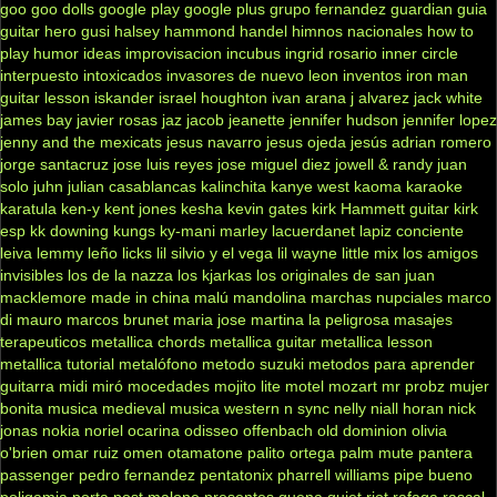
goo goo dolls
google play
google plus
grupo fernandez
guardian
guia
guitar hero
gusi
halsey
hammond
handel
himnos nacionales
how to
play
humor
ideas
improvisacion
incubus
ingrid rosario
inner circle
interpuesto
intoxicados
invasores de nuevo leon
inventos
iron man
guitar lesson
iskander
israel houghton
ivan arana
j alvarez
jack white
james bay
javier rosas
jaz jacob
jeanette
jennifer hudson
jennifer lopez
jenny and the mexicats
jesus navarro
jesus ojeda
jesús adrian romero
jorge santacruz
jose luis reyes
jose miguel diez
jowell & randy
juan
solo
juhn
julian casablancas
kalinchita
kanye west
kaoma
karaoke
karatula
ken-y
kent jones
kesha
kevin gates
kirk Hammett guitar
kirk
esp
kk downing
kungs
ky-mani marley
lacuerdanet
lapiz conciente
leiva
lemmy
leño
licks
lil silvio y el vega
lil wayne
little mix
los amigos
invisibles
los de la nazza
los kjarkas
los originales de san juan
macklemore
made in china
malú
mandolina
marchas nupciales
marco
di mauro
marcos brunet
maria jose
martina la peligrosa
masajes
terapeuticos
metallica chords
metallica guitar
metallica lesson
metallica tutorial
metalófono
metodo suzuki
metodos para aprender
guitarra
midi
miró
mocedades
mojito lite
motel
mozart
mr probz
mujer
bonita
musica medieval
musica western
n sync
nelly
niall horan
nick
jonas
nokia
noriel
ocarina
odisseo
offenbach
old dominion
olivia
o'brien
omar ruiz
omen
otamatone
palito ortega
palm mute
pantera
passenger
pedro fernandez
pentatonix
pharrell williams
pipe bueno
poligamia
porta
post malone
presentes
quena
quiet riot
rafaga
rascal