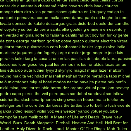
cesar de guatemala
chamamé
chico novarro
chris isaak
chucho
monge
ciara
ciro y los persas
clases guitarra en Uruguay
codigo fn
conjunto primavera
coque malla
cover
danna paola
de la ghetto
demi
lovato
denisse de kalafe
descargas gratis
disturbed
duelo
duncan dhu
el coyote y su banda tierra santa
ellie goulding
eminem
en espiritu y
en verdad
enigma norteño
fabiana cantilo
fall out boy
fun
funky
gente
de zona
george harrison
gorillaz
gotye
guaco
guitarra electrica virtual
guitarra tango
guitarraviva.com
hoobastank
hozier
iggy azalea
india
martinez
jaguares
john fogerty
jorge drexler
jorge negrete
jose luis
perales
koko
korg
la cuca
la union
las pastillas del abuelo
laura pausini
lecciones
leon gieco
les paul
los primos mx
los ronaldos
lucas arnau
luis eduardo aute
luthier
lynyrd skynyrd
magic!
major lazer
malcom
young
maldita vecindad
marshall
meghan trainor
metallica tabs
michel
teló
microfonos
miguel bosé
modos
nacho
navajita platea
nek
netflix
nicki minaj
noel torres
obie bermudez
organo virtual
pearl jam
peavey
pedro capo
pierce the veil
piero
puas
sandobal
sandoval
santaflow
siddhartha
slash
smartphones
sting
swedish house mafia
telefonos
inteligentes
the cure
the darkness
the turtles
tito torbellino
tush
vicente
garcia
video lesson
violin
voz veis
weezer
yahoo
yotuel
youtube
zampoña
zayn malik
zedd
.A Matter of Life and Death
.Brave New
World
.Burn
.Death Magnetic
.Fireball
.Heaven And Hell
.Hell Bent for
Leather
.Holy Diver
.In Rock
.Load
.Master Of The Rings
.Mob Rules