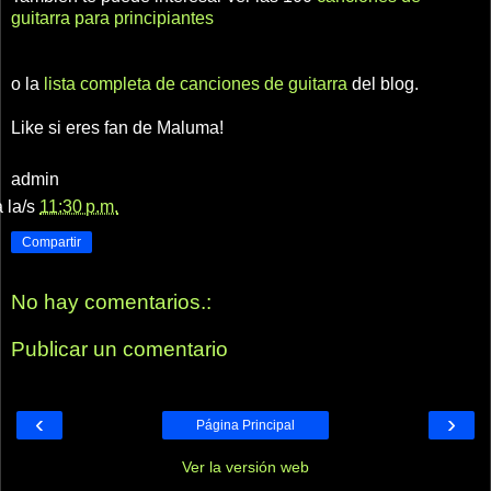
guitarra para principiantes
o la
lista completa de canciones de guitarra
del blog.
Like si eres fan de Maluma!
admin
a la/s
11:30 p.m.
Compartir
No hay comentarios.:
Publicar un comentario
‹
›
Página Principal
Ver la versión web