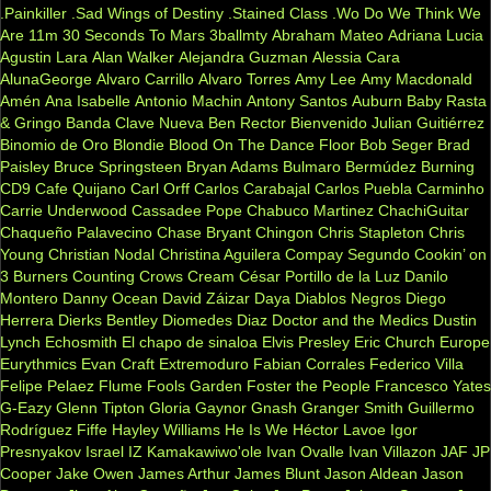
.Painkiller
.Sad Wings of Destiny
.Stained Class
.Wo Do We Think We
Are
11m
30 Seconds To Mars
3ballmty
Abraham Mateo
Adriana Lucia
Agustin Lara
Alan Walker
Alejandra Guzman
Alessia Cara
AlunaGeorge
Alvaro Carrillo
Alvaro Torres
Amy Lee
Amy Macdonald
Amén
Ana Isabelle
Antonio Machin
Antony Santos
Auburn
Baby Rasta
& Gringo
Banda Clave Nueva
Ben Rector
Bienvenido Julian Guitiérrez
Binomio de Oro
Blondie
Blood On The Dance Floor
Bob Seger
Brad
Paisley
Bruce Springsteen
Bryan Adams
Bulmaro Bermúdez
Burning
CD9
Cafe Quijano
Carl Orff
Carlos Carabajal
Carlos Puebla
Carminho
Carrie Underwood
Cassadee Pope
Chabuco Martinez
ChachiGuitar
Chaqueño Palavecino
Chase Bryant
Chingon
Chris Stapleton
Chris
Young
Christian Nodal
Christina Aguilera
Compay Segundo
Cookin’ on
3 Burners
Counting Crows
Cream
César Portillo de la Luz
Danilo
Montero
Danny Ocean
David Záizar
Daya
Diablos Negros
Diego
Herrera
Dierks Bentley
Diomedes Diaz
Doctor and the Medics
Dustin
Lynch
Echosmith
El chapo de sinaloa
Elvis Presley
Eric Church
Europe
Eurythmics
Evan Craft
Extremoduro
Fabian Corrales
Federico Villa
Felipe Pelaez
Flume
Fools Garden
Foster the People
Francesco Yates
G-Eazy
Glenn Tipton
Gloria Gaynor
Gnash
Granger Smith
Guillermo
Rodríguez Fiffe
Hayley Williams
He Is We
Héctor Lavoe
Igor
Presnyakov
Israel IZ Kamakawiwo'ole
Ivan Ovalle
Ivan Villazon
JAF
JP
Cooper
Jake Owen
James Arthur
James Blunt
Jason Aldean
Jason