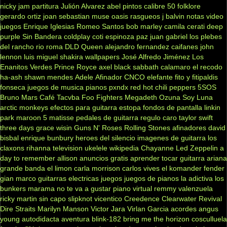
nicky jam
partitura
Julión Alvarez
abel pintos
calibre 50
folklore
gerardo ortiz
joan sebastian
muse
oasis
rasgueos
j balvin
notas
video
juegos
Enrique Iglesias
Romeo Santos
bob marley
camila
cerati
deep
purple
Sin Bandera
coldplay
coti
espinoza paz
juan gabriel
los plebes
del rancho
rio roma
DLD
Queen
alejandro fernandez
caifanes
john
lennon
luis miguel
shakira
wallpapers
José Alfredo Jiménez
Los
Enanitos Verdes
Prince Royce
axel
black sabbath
calamaro
el recodo
ha-ash
shawn mendes
Adele
Afinador
CNCO
elefante
fito y fitipaldis
fonseca
juegos de musica
pianos
pxndx
red hot chili peppers
5SOS
Bruno Mars
Café Tacvba
Foo Fighters
Megadeth
Ozuna
Soy Luna
arctic monkeys
efectos para guitarra
estopa
fondos de pantalla
linkin
park
maroon 5
matisse
pedales de guitarra
regulo caro
taylor swift
three days grace
wisin
Guns N' Roses
Rolling Stones
afinadores
david
bisbal
enrique bunbury
heroes del silencio
imagenes de guitarra
los
claxons
rihanna
television
ukelele
wikipedia
Chayanne
Led Zeppelin
a
day to remember
allison
anuncios gratis
aprender tocar guitarra
ariana
grande
banda el limon
carla morrison
carlos vives
el komander
fender
gian marco
guitarras electricas
juegos
juegos de pianos
la adictiva
los
bunkers
marama
no te va a gustar
piano virtual
remmy valenzuela
ricky martin
sin capo
slipknot
vicentico
Creedence Clearwater Revival
Dire Straits
Marilyn Manson
Victor Jara
Virlan Garcia
acordes
angus
young
autodidacta
aventura
blink-182
bring me the horizon
cosculluela