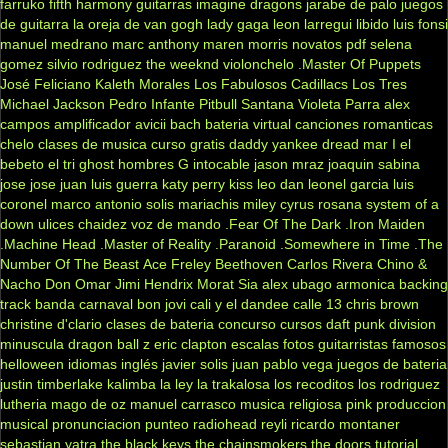
farruko
fifth harmony
guitarras
imagine dragons
jarabe de palo
juegos
de guitarra
la oreja de van gogh
lady gaga
leon larregui
libido
luis fonsi
manuel medrano
marc anthony
maren morris
novatos
pdf
selena
gomez
silvio rodriguez
the weeknd
violonchelo
.Master Of Puppets
José Feliciano
Kaleth Morales
Los Fabulosos Cadillacs
Los Tres
Michael Jackson
Pedro Infante
Pitbull
Santana
Violeta Parra
alex
campos
amplificador
avicii
bach
bateria virtual
canciones romanticas
chelo
clases de musica
curso gratis
daddy yankee
dread mar I
el
bebeto
el tri
ghost
hombres G
intocable
jason mraz
joaquin sabina
jose jose
juan luis guerra
katy perry
kiss
leo dan
leonel garcia
luis
coronel
marco antonio solis
mariachis
miley cyrus
rosana
system of a
down
ulices chaidez
voz de mando
.Fear Of The Dark
.Iron Maiden
.Machine Head
.Master of Reality
.Paranoid
.Somewhere in Time
.The
Number Of The Beast
Ace Freley
Beethoven
Carlos Rivera
Chino &
Nacho
Don Omar
Jimi Hendrix
Morat
Sia
alex ubago
armonica
backing
track
banda carnaval
bon jovi
cali y el dandee
calle 13
chris brown
christine d'clario
clases de bateria
concurso
cursos
daft punk
division
minuscula
dragon ball z
eric clapton
escalas
fotos
guitarristas famosos
helloween
idiomas
inglés
javier solis
juan pablo vega
juegos de bateria
justin timberlake
kalimba
la ley
la trakalosa
los recoditos
los rodriguez
lutheria
mago de oz
manuel carrasco
musica religiosa
pink
produccion
musical
pronunciacion
punteo
radiohead
reyli
ricardo montaner
sebastian yatra
the black keys
the chainsmokers
the doors
tutorial