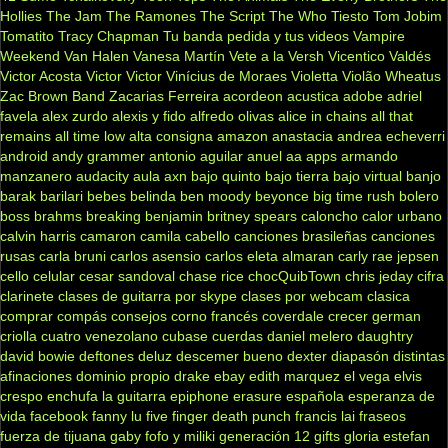
Hollies
The Jam
The Ramones
The Script
The Who
Tiesto
Tom Jobim
Tomatito
Tracy Chapman
Tu banda pedida y tus videos
Vampire
Weekend
Van Halen
Vanesa Martín
Vete a la Versh
Vicentico Valdés
Victor Acosta
Victor Victor
Vinícius de Moraes
Violetta
Violão
Wheatus
Zac Brown Band
Zacarias Ferreira
acordeon
acustica
adobe
adriel
favela
alex zurdo
alexis y fido
alfredo olivas
alice in chains
all that
remains
all time low
alta consigna
amazon
anastacia
andrea echeverri
android
andy grammer
antonio aguilar
anuel aa
apps
armando
manzanero
audacity
aula
axn
bajo quinto
bajo tierra
bajo virtual
banjo
barak
barilari
bebes
belinda
ben moody
beyonce
big time rush
bolero
boss
brahms
breaking benjamin
britney spears
caloncho
calor urbano
calvin harris
camaron
camila cabello
canciones brasileñas
canciones
rusas
carla bruni
carlos asensio
carlos eleta almaran
carly rae jepsen
cello
celular
cesar sandoval
chase rice
chocQuibTown
chris jeday
cifra
clarinete
clases de guitarra por skype
clases por webcam
clasica
comprar
compás
consejos
corno francés
coverdale
crecer german
criolla
cuatro venezolano
cubase
cuerdas
daniel melero
daughtry
david bowie
deftones
deluz
descemer bueno
dexter
diapasón
distintas
afinaciones
dominio propio
drake
ebay
edith marquez
el vega
elvis
crespo
enchufa la guitarra
epiphone
erasure
española
esperanza de
vida
facebook
fanny lu
five finger death punch
francis lai
fraseos
fuerza de tijuana
gaby fofo y miliki
generación 12
gifts
gloria estefan