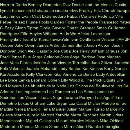
Herrera
Dierks Bentley
Diomedes Diaz
Doctor and the Medics
Dustin
Lynch
Echosmith
El chapo de sinaloa
Elvis Presley
Eric Church
Europe
Eurythmics
Evan Craft
Extremoduro
Fabian Corrales
Federico Villa
Felipe Pelaez
Flume
Fools Garden
Foster the People
Francesco Yates
G-Eazy
Glenn Tipton
Gloria Gaynor
Gnash
Granger Smith
Guillermo
Rodríguez Fiffe
Hayley Williams
He Is We
Héctor Lavoe
Igor
Presnyakov
Israel IZ Kamakawiwo'ole
Ivan Ovalle
Ivan Villazon
JAF
JP
Cooper
Jake Owen
James Arthur
James Blunt
Jason Aldean
Jason
Donovan
Jhon Alex Castaño
Joe Cuba
Joe Perry
Johann Strauss
Jon
Pardi
Jonas Blue
Jorge Celedon
Jose Angel Bedoya
Jose Madero
Jose Vaca Flores
Joseíto
Juan Vicente Torrealba
Juan Záizar
Juancho
Polo Valencia
Juanito Makandé
Judy Santos
Kai
Kansas
Kany Garcia
Kar Accidents
Kelly Clarkson
Kiko Veneno
La Beriso
Lady Antebellum
Lee Brice
Lenka
Leonard Cohen
Lilly Wood & The Prick
Liquits
Lira
Lori Meyers
Los Abuelos de la Nada
Los Chicos del Boulevard
Los De
Adentro
Los Impacientes
Los Rancheros
Los Sebastianes
Los
Secretos
Los Visconti
Lucas Sugo
Luciano Pereyra
Luis Aguilé
Luis
Demetrio
Lukas Graham
Luke Bryan
Luz Casal
M clan
Maddie & Tae
Maldita Nerea
Manolo Tena
Manuel Julian
Manuel Turizo
Marcelino
Guerra
Marco Aurelio
Marcos Yaroide
Marta Sanchez
Martín Urieta
Mendelssohn
Miguel Gallardo
Miguel Morales
Mijares
Mike Oldfield
Moderatto
Moenia
Moises Simons
Morris Albert
Natalie Imbruglia