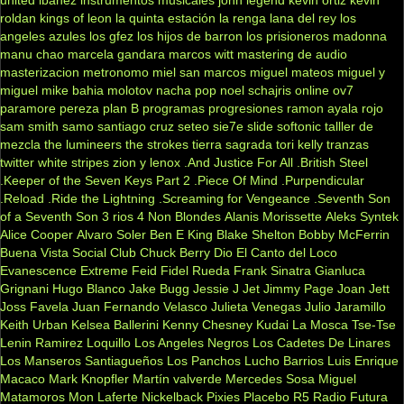
roldan
kings of leon
la quinta estación
la renga
lana del rey
los
angeles azules
los gfez
los hijos de barron
los prisioneros
madonna
manu chao
marcela gandara
marcos witt
mastering de audio
masterizacion
metronomo
miel san marcos
miguel mateos
miguel y
miguel
mike bahia
molotov
nacha pop
noel schajris
online
ov7
paramore
pereza
plan B
programas
progresiones
ramon ayala
rojo
sam smith
samo
santiago cruz
seteo
sie7e
slide
softonic
talller de
mezcla
the lumineers
the strokes
tierra sagrada
tori kelly
tranzas
twitter
white stripes
zion y lenox
.And Justice For All
.British Steel
.Keeper of the Seven Keys Part 2
.Piece Of Mind
.Purpendicular
.Reload
.Ride the Lightning
.Screaming for Vengeance
.Seventh Son
of a Seventh Son
3 rios
4 Non Blondes
Alanis Morissette
Aleks Syntek
Alice Cooper
Alvaro Soler
Ben E King
Blake Shelton
Bobby McFerrin
Buena Vista Social Club
Chuck Berry
Dio
El Canto del Loco
Evanescence
Extreme
Feid
Fidel Rueda
Frank Sinatra
Gianluca
Grignani
Hugo Blanco
Jake Bugg
Jessie J
Jet
Jimmy Page
Joan Jett
Joss Favela
Juan Fernando Velasco
Julieta Venegas
Julio Jaramillo
Keith Urban
Kelsea Ballerini
Kenny Chesney
Kudai
La Mosca Tse-Tse
Lenin Ramirez
Loquillo
Los Angeles Negros
Los Cadetes De Linares
Los Manseros Santiagueños
Los Panchos
Lucho Barrios
Luis Enrique
Macaco
Mark Knopfler
Martín valverde
Mercedes Sosa
Miguel
Matamoros
Mon Laferte
Nickelback
Pixies
Placebo
R5
Radio Futura