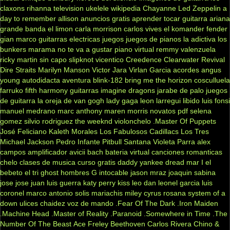
claxons
rihanna
television
ukelele
wikipedia
Chayanne
Led Zeppelin
a
day to remember
allison
anuncios gratis
aprender tocar guitarra
ariana
grande
banda el limon
carla morrison
carlos vives
el komander
fender
gian marco
guitarras electricas
juegos
juegos de pianos
la adictiva
los
bunkers
marama
no te va a gustar
piano virtual
remmy valenzuela
ricky martin
sin capo
slipknot
vicentico
Creedence Clearwater Revival
Dire Straits
Marilyn Manson
Victor Jara
Virlan Garcia
acordes
angus
young
autodidacta
aventura
blink-182
bring me the horizon
cosculluela
farruko
fifth harmony
guitarras
imagine dragons
jarabe de palo
juegos
de guitarra
la oreja de van gogh
lady gaga
leon larregui
libido
luis fonsi
manuel medrano
marc anthony
maren morris
novatos
pdf
selena
gomez
silvio rodriguez
the weeknd
violonchelo
.Master Of Puppets
José Feliciano
Kaleth Morales
Los Fabulosos Cadillacs
Los Tres
Michael Jackson
Pedro Infante
Pitbull
Santana
Violeta Parra
alex
campos
amplificador
avicii
bach
bateria virtual
canciones romanticas
chelo
clases de musica
curso gratis
daddy yankee
dread mar I
el
bebeto
el tri
ghost
hombres G
intocable
jason mraz
joaquin sabina
jose jose
juan luis guerra
katy perry
kiss
leo dan
leonel garcia
luis
coronel
marco antonio solis
mariachis
miley cyrus
rosana
system of a
down
ulices chaidez
voz de mando
.Fear Of The Dark
.Iron Maiden
.Machine Head
.Master of Reality
.Paranoid
.Somewhere in Time
.The
Number Of The Beast
Ace Freley
Beethoven
Carlos Rivera
Chino &