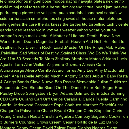
teló
microfonos
miguel bosé
modos
nacho
navajita platea
nek
netflix
nicki minaj
noel torres
obie bermudez
organo virtual
pearl jam
peavey
pedro capo
pierce the veil
piero
puas
sandobal
sandoval
santaflow
siddhartha
slash
smartphones
sting
swedish house mafia
telefonos
inteligentes
the cure
the darkness
the turtles
tito torbellino
tush
vicente
garcia
video lesson
violin
voz veis
weezer
yahoo
yotuel
youtube
zampoña
zayn malik
zedd
.A Matter of Life and Death
.Brave New
World
.Burn
.Death Magnetic
.Fireball
.Heaven And Hell
.Hell Bent for
Leather
.Holy Diver
.In Rock
.Load
.Master Of The Rings
.Mob Rules
.Painkiller
.Sad Wings of Destiny
.Stained Class
.Wo Do We Think We
Are
11m
30 Seconds To Mars
3ballmty
Abraham Mateo
Adriana Lucia
Agustin Lara
Alan Walker
Alejandra Guzman
Alessia Cara
AlunaGeorge
Alvaro Carrillo
Alvaro Torres
Amy Lee
Amy Macdonald
Amén
Ana Isabelle
Antonio Machin
Antony Santos
Auburn
Baby Rasta
& Gringo
Banda Clave Nueva
Ben Rector
Bienvenido Julian Guitiérrez
Binomio de Oro
Blondie
Blood On The Dance Floor
Bob Seger
Brad
Paisley
Bruce Springsteen
Bryan Adams
Bulmaro Bermúdez
Burning
CD9
Cafe Quijano
Carl Orff
Carlos Carabajal
Carlos Puebla
Carminho
Carrie Underwood
Cassadee Pope
Chabuco Martinez
ChachiGuitar
Chaqueño Palavecino
Chase Bryant
Chingon
Chris Stapleton
Chris
Young
Christian Nodal
Christina Aguilera
Compay Segundo
Cookin’ on
3 Burners
Counting Crows
Cream
César Portillo de la Luz
Danilo
Montero
Danny Ocean
David Záizar
Daya
Diablos Negros
Diego