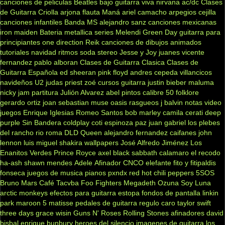
canciones de peliculas
Beatles
bajo
guitarra viva
nirvana
ac/dc
Clases
de Guitarra Criolla
arjona
flauta
Maná
ariel camacho
arpegios
cejilla
canciones infantiles
Banda MS
alejandro sanz
canciones mexicanas
iron maiden
Bateria
metallica
series
Melendi
Green Day
guitarra para
principiantes
one direction
Reik
canciones de dibujos animados
tutoriales
navidad
ritmos
soda stereo
Jesse y Joy
juanes
vicente
fernandez
pablo alboran
Clases de Guitarra Clasica
Clases de
Guitarra Española
ed sheeran
pink floyd
andres cepeda
villancicos
navideños
U2
judas priest
zoé
cursos guitarra
justin bieber
maluma
nicky jam
partitura
Julión Alvarez
abel pintos
calibre 50
folklore
gerardo ortiz
joan sebastian
muse
oasis
rasgueos
j balvin
notas
video
juegos
Enrique Iglesias
Romeo Santos
bob marley
camila
cerati
deep
purple
Sin Bandera
coldplay
coti
espinoza paz
juan gabriel
los plebes
del rancho
rio roma
DLD
Queen
alejandro fernandez
caifanes
john
lennon
luis miguel
shakira
wallpapers
José Alfredo Jiménez
Los
Enanitos Verdes
Prince Royce
axel
black sabbath
calamaro
el recodo
ha-ash
shawn mendes
Adele
Afinador
CNCO
elefante
fito y fitipaldis
fonseca
juegos de musica
pianos
pxndx
red hot chili peppers
5SOS
Bruno Mars
Café Tacvba
Foo Fighters
Megadeth
Ozuna
Soy Luna
arctic monkeys
efectos para guitarra
estopa
fondos de pantalla
linkin
park
maroon 5
matisse
pedales de guitarra
regulo caro
taylor swift
three days grace
wisin
Guns N' Roses
Rolling Stones
afinadores
david
bisbal
enrique bunbury
heroes del silencio
imagenes de guitarra
los