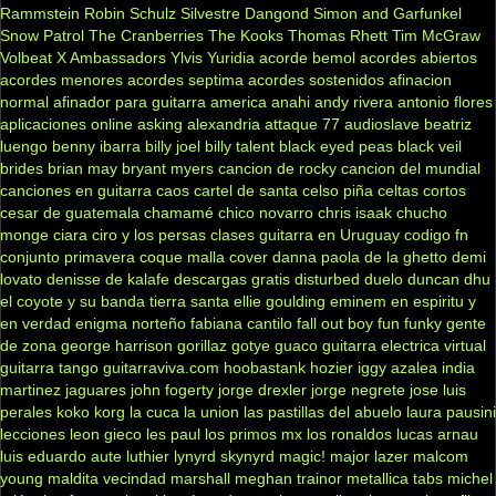
Rammstein
Robin Schulz
Silvestre Dangond
Simon and Garfunkel
Snow Patrol
The Cranberries
The Kooks
Thomas Rhett
Tim McGraw
Volbeat
X Ambassadors
Ylvis
Yuridia
acorde bemol
acordes abiertos
acordes menores
acordes septima
acordes sostenidos
afinacion
normal
afinador para guitarra
america
anahi
andy rivera
antonio flores
aplicaciones online
asking alexandria
attaque 77
audioslave
beatriz
luengo
benny ibarra
billy joel
billy talent
black eyed peas
black veil
brides
brian may
bryant myers
cancion de rocky
cancion del mundial
canciones en guitarra
caos
cartel de santa
celso piña
celtas cortos
cesar de guatemala
chamamé
chico novarro
chris isaak
chucho
monge
ciara
ciro y los persas
clases guitarra en Uruguay
codigo fn
conjunto primavera
coque malla
cover
danna paola
de la ghetto
demi
lovato
denisse de kalafe
descargas gratis
disturbed
duelo
duncan dhu
el coyote y su banda tierra santa
ellie goulding
eminem
en espiritu y
en verdad
enigma norteño
fabiana cantilo
fall out boy
fun
funky
gente
de zona
george harrison
gorillaz
gotye
guaco
guitarra electrica virtual
guitarra tango
guitarraviva.com
hoobastank
hozier
iggy azalea
india
martinez
jaguares
john fogerty
jorge drexler
jorge negrete
jose luis
perales
koko
korg
la cuca
la union
las pastillas del abuelo
laura pausini
lecciones
leon gieco
les paul
los primos mx
los ronaldos
lucas arnau
luis eduardo aute
luthier
lynyrd skynyrd
magic!
major lazer
malcom
young
maldita vecindad
marshall
meghan trainor
metallica tabs
michel