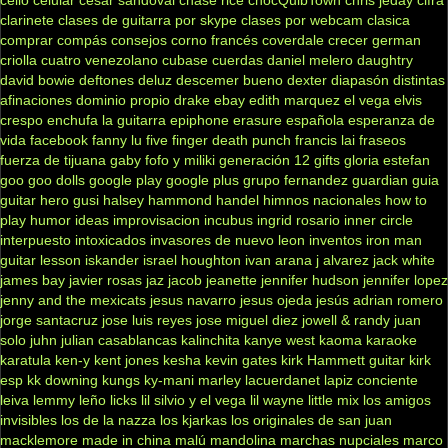
clarinete
clases de guitarra por skype
clases por webcam
clasica
comprar
compás
consejos
corno francés
coverdale
crecer german
criolla
cuatro venezolano
cubase
cuerdas
daniel melero
daughtry
david bowie
deftones
deluz
descemer bueno
dexter
diapasón
distintas
afinaciones
dominio propio
drake
ebay
edith marquez
el vega
elvis
crespo
enchufa la guitarra
epiphone
erasure
española
esperanza de
vida
facebook
fanny lu
five finger death punch
francis lai
fraseos
fuerza de tijuana
gaby fofo y miliki
generación 12
gifts
gloria estefan
goo goo dolls
google play
google plus
grupo fernandez
guardian
guia
guitar hero
gusi
halsey
hammond
handel
himnos nacionales
how to
play
humor
ideas
improvisacion
incubus
ingrid rosario
inner circle
interpuesto
intoxicados
invasores de nuevo leon
inventos
iron man
guitar lesson
iskander
israel houghton
ivan arana
j alvarez
jack white
james bay
javier rosas
jaz jacob
jeanette
jennifer hudson
jennifer lopez
jenny and the mexicats
jesus navarro
jesus ojeda
jesús adrian romero
jorge santacruz
jose luis reyes
jose miguel diez
jowell & randy
juan
solo
juhn
julian casablancas
kalinchita
kanye west
kaoma
karaoke
karatula
ken-y
kent jones
kesha
kevin gates
kirk Hammett guitar
kirk
esp
kk downing
kungs
ky-mani marley
lacuerdanet
lapiz conciente
leiva
lemmy
leño
licks
lil silvio y el vega
lil wayne
little mix
los amigos
invisibles
los de la nazza
los kjarkas
los originales de san juan
macklemore
made in china
malú
mandolina
marchas nupciales
marco