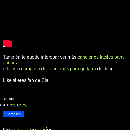
También te puede interesar ver más
canciones fáciles para
guitarra
o la
lista completa de canciones para guitarra
del blog.
Like si eres fan de Sia!
admin
a la/s
8:40 p.m.
Compartir
No hay comentarios.: