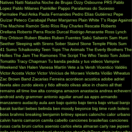
Natives
Natti Natasha
Noche de Brujas
Ozzy Osbourne
PRS
Pablo
Lopez
Pablo Milanes
Painkiller
Pappo
Paralamas do Sucesso
Parmalee
Paul Anka
Paula Fernandes
Pedro Elías Gutiérrez
Pepe
Guízar
Peteco Carabajal
Peter Manjarres
Plain White T's
Rage Against
The Machine
Ramón Sixto Ríos
Ray Charles
Rescate
Roberto
Orellana
Roberto Parra
Rocio Durcal
Rodrigo Amarante
Ross Lynch
Roy Orbison
Ruben Blades
Ruben Fuentes
Sabú
Salserin
Sam Hunt
Seether
Sleeping with Sirens
Sober
Staind
Stone Temple Pilots
Sum
41
Sumo
Tchaikovsky
Teen Tops
The Animals
The Everly Brothers
The
Hollies
The Jam
The Ramones
The Script
The Who
Tiesto
Tom Jobim
Tomatito
Tracy Chapman
Tu banda pedida y tus videos
Vampire
Weekend
Van Halen
Vanesa Martín
Vete a la Versh
Vicentico Valdés
Victor Acosta
Victor Victor
Vinícius de Moraes
Violetta
Violão
Wheatus
Zac Brown Band
Zacarias Ferreira
acordeon
acustica
adobe
adriel
favela
alex zurdo
alexis y fido
alfredo olivas
alice in chains
all that
remains
all time low
alta consigna
amazon
anastacia
andrea echeverri
android
andy grammer
antonio aguilar
anuel aa
apps
armando
manzanero
audacity
aula
axn
bajo quinto
bajo tierra
bajo virtual
banjo
barak
barilari
bebes
belinda
ben moody
beyonce
big time rush
bolero
boss
brahms
breaking benjamin
britney spears
caloncho
calor urbano
calvin harris
camaron
camila cabello
canciones brasileñas
canciones
rusas
carla bruni
carlos asensio
carlos eleta almaran
carly rae jepsen
cello
celular
cesar sandoval
chase rice
chocQuibTown
chris jeday
cifra