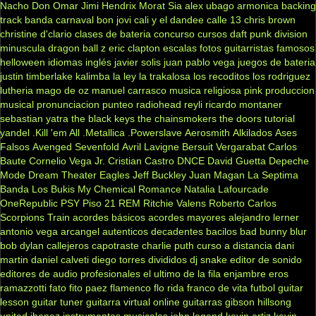
Nacho
Don Omar
Jimi Hendrix
Morat
Sia
alex ubago
armonica
backing
track
banda carnaval
bon jovi
cali y el dandee
calle 13
chris brown
christine d'clario
clases de bateria
concurso
cursos
daft punk
division
minuscula
dragon ball z
eric clapton
escalas
fotos
guitarristas famosos
helloween
idiomas
inglés
javier solis
juan pablo vega
juegos de bateria
justin timberlake
kalimba
la ley
la trakalosa
los recoditos
los rodriguez
lutheria
mago de oz
manuel carrasco
musica religiosa
pink
produccion
musical
pronunciacion
punteo
radiohead
reyli
ricardo montaner
sebastian yatra
the black keys
the chainsmokers
the doors
tutorial
yandel
.Kill 'em All
.Metallica
.Powerslave
Aerosmith
Alkilados
Ases
Falsos
Avenged Sevenfold
Avril Lavigne
Bersuit Vergarabat
Carlos
Baute
Cornelio Vega Jr.
Cristian Castro
DNCE
David Guetta
Depeche
Mode
Dream Theater
Eagles
Jeff Buckley
Juan Magan
La Septima
Banda
Los Bukis
My Chemical Romance
Natalia Lafourcade
OneRepublic
PSY
Piso 21
REM
Ritchie Valens
Roberto Carlos
Scorpions
Train
acordes básicos
acordes mayores
alejandro lerner
antonio vega
arcangel
autenticos decadentes
bacilos
bad bunny
blur
bob dylan
callejeros
capotraste
charlie puth
curso a distancia
dani
martin
daniel calveti
diego torres
divididos
dj snake
editor de sonido
editores de audio profesionales
el ultimo de la fila
enjambre
eros
ramazzotti
fato
fito paez
flamenco
flo rida
franco de vita
futbol
guitar
lesson
guitar tuner
guitarra virtual online
guitarras gibson
hillsong
united
ibanez
instrumentos musicales
john legend
kevin ortiz
kevin