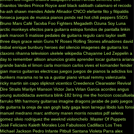
Enanitos Verdes
Prince Royce
axel
black sabbath
calamaro
el recodo
ha-ash
shawn mendes
Adele
Afinador
CNCO
elefante
fito y fitipaldis
fonseca
juegos de musica
pianos
pxndx
red hot chili peppers
5SOS
Bruno Mars
Café Tacvba
Foo Fighters
Megadeth
Ozuna
Soy Luna
arctic monkeys
efectos para guitarra
estopa
fondos de pantalla
linkin
park
maroon 5
matisse
pedales de guitarra
regulo caro
taylor swift
three days grace
wisin
Guns N' Roses
Rolling Stones
afinadores
david
bisbal
enrique bunbury
heroes del silencio
imagenes de guitarra
los
claxons
rihanna
television
ukelele
wikipedia
Chayanne
Led Zeppelin
a
day to remember
allison
anuncios gratis
aprender tocar guitarra
ariana
grande
banda el limon
carla morrison
carlos vives
el komander
fender
gian marco
guitarras electricas
juegos
juegos de pianos
la adictiva
los
bunkers
marama
no te va a gustar
piano virtual
remmy valenzuela
ricky martin
sin capo
slipknot
vicentico
Creedence Clearwater Revival
Dire Straits
Marilyn Manson
Victor Jara
Virlan Garcia
acordes
angus
young
autodidacta
aventura
blink-182
bring me the horizon
cosculluela
farruko
fifth harmony
guitarras
imagine dragons
jarabe de palo
juegos
de guitarra
la oreja de van gogh
lady gaga
leon larregui
libido
luis fonsi
manuel medrano
marc anthony
maren morris
novatos
pdf
selena
gomez
silvio rodriguez
the weeknd
violonchelo
.Master Of Puppets
José Feliciano
Kaleth Morales
Los Fabulosos Cadillacs
Los Tres
Michael Jackson
Pedro Infante
Pitbull
Santana
Violeta Parra
alex