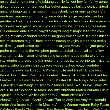
en verdad
enigma norteño
fabiana cantilo
fall out boy
fun
funky
gente
de zona
george harrison
gorillaz
gotye
guaco
guitarra electrica virtual
guitarra tango
guitarraviva.com
hoobastank
hozier
iggy azalea
india
martinez
jaguares
john fogerty
jorge drexler
jorge negrete
jose luis
perales
koko
korg
la cuca
la union
las pastillas del abuelo
laura pausini
lecciones
leon gieco
les paul
los primos mx
los ronaldos
lucas arnau
luis eduardo aute
luthier
lynyrd skynyrd
magic!
major lazer
malcom
young
maldita vecindad
marshall
meghan trainor
metallica tabs
michel
teló
microfonos
miguel bosé
modos
nacho
navajita platea
nek
netflix
nicki minaj
noel torres
obie bermudez
organo virtual
pearl jam
peavey
pedro capo
pierce the veil
piero
puas
sandobal
sandoval
santaflow
siddhartha
slash
smartphones
sting
swedish house mafia
telefonos
inteligentes
the cure
the darkness
the turtles
tito torbellino
tush
vicente
garcia
video lesson
violin
voz veis
weezer
yahoo
yotuel
youtube
zampoña
zayn malik
zedd
.A Matter of Life and Death
.Brave New
World
.Burn
.Death Magnetic
.Fireball
.Heaven And Hell
.Hell Bent for
Leather
.Holy Diver
.In Rock
.Load
.Master Of The Rings
.Mob Rules
.Painkiller
.Sad Wings of Destiny
.Stained Class
.Wo Do We Think We
Are
11m
30 Seconds To Mars
3ballmty
Abraham Mateo
Adriana Lucia
Agustin Lara
Alan Walker
Alejandra Guzman
Alessia Cara
AlunaGeorge
Alvaro Carrillo
Alvaro Torres
Amy Lee
Amy Macdonald
Amén
Ana Isabelle
Antonio Machin
Antony Santos
Auburn
Baby Rasta
& Gringo
Banda Clave Nueva
Ben Rector
Bienvenido Julian Guitiérrez