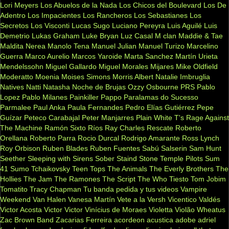
Lori Meyers
Los Abuelos de la Nada
Los Chicos del Boulevard
Los De
Adentro
Los Impacientes
Los Rancheros
Los Sebastianes
Los
Secretos
Los Visconti
Lucas Sugo
Luciano Pereyra
Luis Aguilé
Luis
Demetrio
Lukas Graham
Luke Bryan
Luz Casal
M clan
Maddie & Tae
Maldita Nerea
Manolo Tena
Manuel Julian
Manuel Turizo
Marcelino
Guerra
Marco Aurelio
Marcos Yaroide
Marta Sanchez
Martín Urieta
Mendelssohn
Miguel Gallardo
Miguel Morales
Mijares
Mike Oldfield
Moderatto
Moenia
Moises Simons
Morris Albert
Natalie Imbruglia
Natives
Natti Natasha
Noche de Brujas
Ozzy Osbourne
PRS
Pablo
Lopez
Pablo Milanes
Painkiller
Pappo
Paralamas do Sucesso
Parmalee
Paul Anka
Paula Fernandes
Pedro Elías Gutiérrez
Pepe
Guízar
Peteco Carabajal
Peter Manjarres
Plain White T's
Rage Against
The Machine
Ramón Sixto Ríos
Ray Charles
Rescate
Roberto
Orellana
Roberto Parra
Rocio Durcal
Rodrigo Amarante
Ross Lynch
Roy Orbison
Ruben Blades
Ruben Fuentes
Sabú
Salserin
Sam Hunt
Seether
Sleeping with Sirens
Sober
Staind
Stone Temple Pilots
Sum
41
Sumo
Tchaikovsky
Teen Tops
The Animals
The Everly Brothers
The
Hollies
The Jam
The Ramones
The Script
The Who
Tiesto
Tom Jobim
Tomatito
Tracy Chapman
Tu banda pedida y tus videos
Vampire
Weekend
Van Halen
Vanesa Martín
Vete a la Versh
Vicentico Valdés
Victor Acosta
Victor Victor
Vinícius de Moraes
Violetta
Violão
Wheatus
Zac Brown Band
Zacarias Ferreira
acordeon
acustica
adobe
adriel