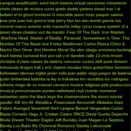
campos
amplificador
avicii
bach
bateria virtual
canciones romanticas
chelo
clases de musica
curso gratis
daddy yankee
dread mar I
el
bebeto
el tri
ghost
hombres G
intocable
jason mraz
joaquin sabina
jose jose
juan luis guerra
katy perry
kiss
leo dan
leonel garcia
luis
coronel
marco antonio solis
mariachis
miley cyrus
rosana
system of a
down
ulices chaidez
voz de mando
.Fear Of The Dark
.Iron Maiden
.Machine Head
.Master of Reality
.Paranoid
.Somewhere in Time
.The
Number Of The Beast
Ace Freley
Beethoven
Carlos Rivera
Chino &
Nacho
Don Omar
Jimi Hendrix
Morat
Sia
alex ubago
armonica
backing
track
banda carnaval
bon jovi
cali y el dandee
calle 13
chris brown
christine d'clario
clases de bateria
concurso
cursos
daft punk
division
minuscula
dragon ball z
eric clapton
escalas
fotos
guitarristas famosos
helloween
idiomas
inglés
javier solis
juan pablo vega
juegos de bateria
justin timberlake
kalimba
la ley
la trakalosa
los recoditos
los rodriguez
lutheria
mago de oz
manuel carrasco
musica religiosa
pink
produccion
musical
pronunciacion
punteo
radiohead
reyli
ricardo montaner
sebastian yatra
the black keys
the chainsmokers
the doors
tutorial
yandel
.Kill 'em All
.Metallica
.Powerslave
Aerosmith
Alkilados
Ases
Falsos
Avenged Sevenfold
Avril Lavigne
Bersuit Vergarabat
Carlos
Baute
Cornelio Vega Jr.
Cristian Castro
DNCE
David Guetta
Depeche
Mode
Dream Theater
Eagles
Jeff Buckley
Juan Magan
La Septima
Banda
Los Bukis
My Chemical Romance
Natalia Lafourcade