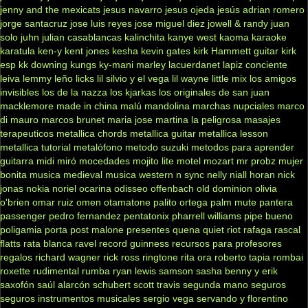
jenny and the mexicats
jesus navarro
jesus ojeda
jesús adrian romero
jorge santacruz
jose luis reyes
jose miguel diez
jowell & randy
juan
solo
juhn
julian casablancas
kalinchita
kanye west
kaoma
karaoke
karatula
ken-y
kent jones
kesha
kevin gates
kirk Hammett guitar
kirk
esp
kk downing
kungs
ky-mani marley
lacuerdanet
lapiz conciente
leiva
lemmy
leño
licks
lil silvio y el vega
lil wayne
little mix
los amigos
invisibles
los de la nazza
los kjarkas
los originales de san juan
macklemore
made in china
malú
mandolina
marchas nupciales
marco
di mauro
marcos brunet
maria jose
martina la peligrosa
masajes
terapeuticos
metallica chords
metallica guitar
metallica lesson
metallica tutorial
metalófono
metodo suzuki
metodos para aprender
guitarra
midi
miró
mocedades
mojito lite
motel
mozart
mr probz
mujer
bonita
musica medieval
musica western
n sync
nelly
niall horan
nick
jonas
nokia
noriel
ocarina
odisseo
offenbach
old dominion
olivia
o'brien
omar ruiz
omen
otamatone
palito ortega
palm mute
pantera
passenger
pedro fernandez
pentatonix
pharrell williams
pipe bueno
poligamia
porta
post malone
presentes
quena
quiet riot
rafaga
rascal
flatts
rata blanca
ravel
record guinness
recursos para profesores
regalos
richard wagner
rick ross
ringtone
rita ora
roberto tapia
rombai
roxette
rudimental
rumba
ryan lewis
samson
sasha benny y erik
saxofón
saúl alarcón
schubert
scott travis
segunda mano
seguros
seguros instrumentos musicales
sergio vega
servando y florentino