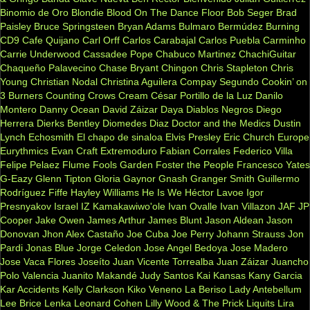
Binomio de Oro
Blondie
Blood On The Dance Floor
Bob Seger
Brad
Paisley
Bruce Springsteen
Bryan Adams
Bulmaro Bermúdez
Burning
CD9
Cafe Quijano
Carl Orff
Carlos Carabajal
Carlos Puebla
Carminho
Carrie Underwood
Cassadee Pope
Chabuco Martinez
ChachiGuitar
Chaqueño Palavecino
Chase Bryant
Chingon
Chris Stapleton
Chris
Young
Christian Nodal
Christina Aguilera
Compay Segundo
Cookin’ on
3 Burners
Counting Crows
Cream
César Portillo de la Luz
Danilo
Montero
Danny Ocean
David Záizar
Daya
Diablos Negros
Diego
Herrera
Dierks Bentley
Diomedes Diaz
Doctor and the Medics
Dustin
Lynch
Echosmith
El chapo de sinaloa
Elvis Presley
Eric Church
Europe
Eurythmics
Evan Craft
Extremoduro
Fabian Corrales
Federico Villa
Felipe Pelaez
Flume
Fools Garden
Foster the People
Francesco Yates
G-Eazy
Glenn Tipton
Gloria Gaynor
Gnash
Granger Smith
Guillermo
Rodríguez Fiffe
Hayley Williams
He Is We
Héctor Lavoe
Igor
Presnyakov
Israel IZ Kamakawiwo'ole
Ivan Ovalle
Ivan Villazon
JAF
JP
Cooper
Jake Owen
James Arthur
James Blunt
Jason Aldean
Jason
Donovan
Jhon Alex Castaño
Joe Cuba
Joe Perry
Johann Strauss
Jon
Pardi
Jonas Blue
Jorge Celedon
Jose Angel Bedoya
Jose Madero
Jose Vaca Flores
Joseíto
Juan Vicente Torrealba
Juan Záizar
Juancho
Polo Valencia
Juanito Makandé
Judy Santos
Kai
Kansas
Kany Garcia
Kar Accidents
Kelly Clarkson
Kiko Veneno
La Beriso
Lady Antebellum
Lee Brice
Lenka
Leonard Cohen
Lilly Wood & The Prick
Liquits
Lira