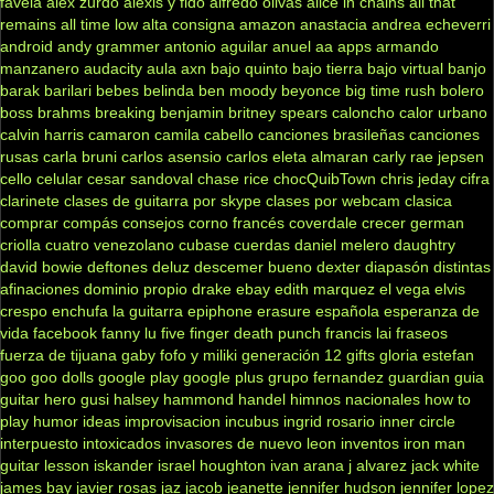
favela
alex zurdo
alexis y fido
alfredo olivas
alice in chains
all that
remains
all time low
alta consigna
amazon
anastacia
andrea echeverri
android
andy grammer
antonio aguilar
anuel aa
apps
armando
manzanero
audacity
aula
axn
bajo quinto
bajo tierra
bajo virtual
banjo
barak
barilari
bebes
belinda
ben moody
beyonce
big time rush
bolero
boss
brahms
breaking benjamin
britney spears
caloncho
calor urbano
calvin harris
camaron
camila cabello
canciones brasileñas
canciones
rusas
carla bruni
carlos asensio
carlos eleta almaran
carly rae jepsen
cello
celular
cesar sandoval
chase rice
chocQuibTown
chris jeday
cifra
clarinete
clases de guitarra por skype
clases por webcam
clasica
comprar
compás
consejos
corno francés
coverdale
crecer german
criolla
cuatro venezolano
cubase
cuerdas
daniel melero
daughtry
david bowie
deftones
deluz
descemer bueno
dexter
diapasón
distintas
afinaciones
dominio propio
drake
ebay
edith marquez
el vega
elvis
crespo
enchufa la guitarra
epiphone
erasure
española
esperanza de
vida
facebook
fanny lu
five finger death punch
francis lai
fraseos
fuerza de tijuana
gaby fofo y miliki
generación 12
gifts
gloria estefan
goo goo dolls
google play
google plus
grupo fernandez
guardian
guia
guitar hero
gusi
halsey
hammond
handel
himnos nacionales
how to
play
humor
ideas
improvisacion
incubus
ingrid rosario
inner circle
interpuesto
intoxicados
invasores de nuevo leon
inventos
iron man
guitar lesson
iskander
israel houghton
ivan arana
j alvarez
jack white
james bay
javier rosas
jaz jacob
jeanette
jennifer hudson
jennifer lopez