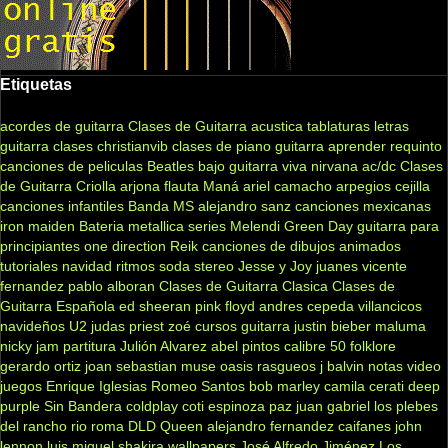
Etiquetas
acordes de guitarra
Clases de Guitarra acustica
tablaturas
letras
guitarra clases
christianvib
clases de piano
guitarra
aprender
requinto
canciones de peliculas
Beatles
bajo
guitarra viva
nirvana
ac/dc
Clases
de Guitarra Criolla
arjona
flauta
Maná
ariel camacho
arpegios
cejilla
canciones infantiles
Banda MS
alejandro sanz
canciones mexicanas
iron maiden
Bateria
metallica
series
Melendi
Green Day
guitarra para
principiantes
one direction
Reik
canciones de dibujos animados
tutoriales
navidad
ritmos
soda stereo
Jesse y Joy
juanes
vicente
fernandez
pablo alboran
Clases de Guitarra Clasica
Clases de
Guitarra Española
ed sheeran
pink floyd
andres cepeda
villancicos
navideños
U2
judas priest
zoé
cursos guitarra
justin bieber
maluma
nicky jam
partitura
Julión Alvarez
abel pintos
calibre 50
folklore
gerardo ortiz
joan sebastian
muse
oasis
rasgueos
j balvin
notas
video
juegos
Enrique Iglesias
Romeo Santos
bob marley
camila
cerati
deep
purple
Sin Bandera
coldplay
coti
espinoza paz
juan gabriel
los plebes
del rancho
rio roma
DLD
Queen
alejandro fernandez
caifanes
john
lennon
luis miguel
shakira
wallpapers
José Alfredo Jiménez
Los