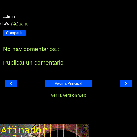
admin
a la/s
7:24 p.m.
Compartir
No hay comentarios.:
Publicar un comentario
‹
›
Página Principal
Ver la versión web