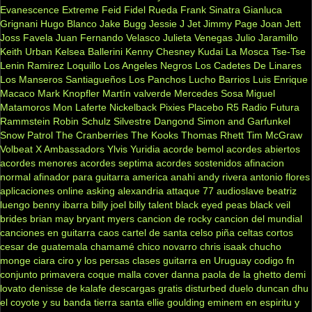
Evanescence
Extreme
Feid
Fidel Rueda
Frank Sinatra
Gianluca
Grignani
Hugo Blanco
Jake Bugg
Jessie J
Jet
Jimmy Page
Joan Jett
Joss Favela
Juan Fernando Velasco
Julieta Venegas
Julio Jaramillo
Keith Urban
Kelsea Ballerini
Kenny Chesney
Kudai
La Mosca Tse-Tse
Lenin Ramirez
Loquillo
Los Angeles Negros
Los Cadetes De Linares
Los Manseros Santiagueños
Los Panchos
Lucho Barrios
Luis Enrique
Macaco
Mark Knopfler
Martín valverde
Mercedes Sosa
Miguel
Matamoros
Mon Laferte
Nickelback
Pixies
Placebo
R5
Radio Futura
Rammstein
Robin Schulz
Silvestre Dangond
Simon and Garfunkel
Snow Patrol
The Cranberries
The Kooks
Thomas Rhett
Tim McGraw
Volbeat
X Ambassadors
Ylvis
Yuridia
acorde bemol
acordes abiertos
acordes menores
acordes septima
acordes sostenidos
afinacion
normal
afinador para guitarra
america
anahi
andy rivera
antonio flores
aplicaciones online
asking alexandria
attaque 77
audioslave
beatriz
luengo
benny ibarra
billy joel
billy talent
black eyed peas
black veil
brides
brian may
bryant myers
cancion de rocky
cancion del mundial
canciones en guitarra
caos
cartel de santa
celso piña
celtas cortos
cesar de guatemala
chamamé
chico novarro
chris isaak
chucho
monge
ciara
ciro y los persas
clases guitarra en Uruguay
codigo fn
conjunto primavera
coque malla
cover
danna paola
de la ghetto
demi
lovato
denisse de kalafe
descargas gratis
disturbed
duelo
duncan dhu
el coyote y su banda tierra santa
ellie goulding
eminem
en espiritu y