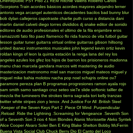
OneRepublic
PSY
Piso 21
REM
Ritchie Valens
Roberto Carlos
Scorpions
Train
acordes básicos
acordes mayores
alejandro lerner
antonio vega
arcangel
autenticos decadentes
bacilos
bad bunny
blur
bob dylan
callejeros
capotraste
charlie puth
curso a distancia
dani
martin
daniel calveti
diego torres
divididos
dj snake
editor de sonido
editores de audio profesionales
el ultimo de la fila
enjambre
eros
ramazzotti
fato
fito paez
flamenco
flo rida
franco de vita
futbol
guitar
lesson
guitar tuner
guitarra virtual online
guitarras gibson
hillsong
united
ibanez
instrumentos musicales
john legend
kevin ortiz
kevin
roldan
kings of leon
la quinta estación
la renga
lana del rey
los
angeles azules
los gfez
los hijos de barron
los prisioneros
madonna
manu chao
marcela gandara
marcos witt
mastering de audio
masterizacion
metronomo
miel san marcos
miguel mateos
miguel y
miguel
mike bahia
molotov
nacha pop
noel schajris
online
ov7
paramore
pereza
plan B
programas
progresiones
ramon ayala
rojo
sam smith
samo
santiago cruz
seteo
sie7e
slide
softonic
talller de
mezcla
the lumineers
the strokes
tierra sagrada
tori kelly
tranzas
twitter
white stripes
zion y lenox
.And Justice For All
.British Steel
.Keeper of the Seven Keys Part 2
.Piece Of Mind
.Purpendicular
.Reload
.Ride the Lightning
.Screaming for Vengeance
.Seventh Son
of a Seventh Son
3 rios
4 Non Blondes
Alanis Morissette
Aleks Syntek
Alice Cooper
Alvaro Soler
Ben E King
Blake Shelton
Bobby McFerrin
Buena Vista Social Club
Chuck Berry
Dio
El Canto del Loco