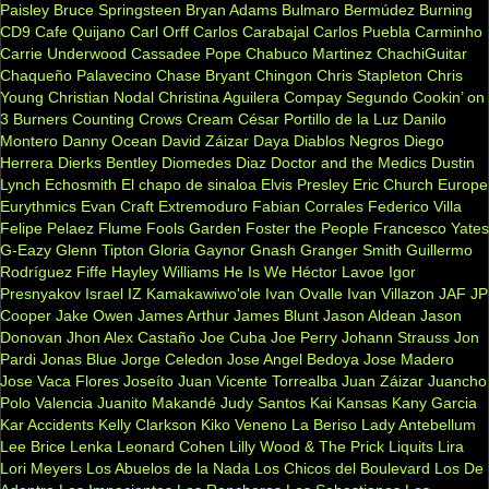
Paisley
Bruce Springsteen
Bryan Adams
Bulmaro Bermúdez
Burning
CD9
Cafe Quijano
Carl Orff
Carlos Carabajal
Carlos Puebla
Carminho
Carrie Underwood
Cassadee Pope
Chabuco Martinez
ChachiGuitar
Chaqueño Palavecino
Chase Bryant
Chingon
Chris Stapleton
Chris
Young
Christian Nodal
Christina Aguilera
Compay Segundo
Cookin’ on
3 Burners
Counting Crows
Cream
César Portillo de la Luz
Danilo
Montero
Danny Ocean
David Záizar
Daya
Diablos Negros
Diego
Herrera
Dierks Bentley
Diomedes Diaz
Doctor and the Medics
Dustin
Lynch
Echosmith
El chapo de sinaloa
Elvis Presley
Eric Church
Europe
Eurythmics
Evan Craft
Extremoduro
Fabian Corrales
Federico Villa
Felipe Pelaez
Flume
Fools Garden
Foster the People
Francesco Yates
G-Eazy
Glenn Tipton
Gloria Gaynor
Gnash
Granger Smith
Guillermo
Rodríguez Fiffe
Hayley Williams
He Is We
Héctor Lavoe
Igor
Presnyakov
Israel IZ Kamakawiwo'ole
Ivan Ovalle
Ivan Villazon
JAF
JP
Cooper
Jake Owen
James Arthur
James Blunt
Jason Aldean
Jason
Donovan
Jhon Alex Castaño
Joe Cuba
Joe Perry
Johann Strauss
Jon
Pardi
Jonas Blue
Jorge Celedon
Jose Angel Bedoya
Jose Madero
Jose Vaca Flores
Joseíto
Juan Vicente Torrealba
Juan Záizar
Juancho
Polo Valencia
Juanito Makandé
Judy Santos
Kai
Kansas
Kany Garcia
Kar Accidents
Kelly Clarkson
Kiko Veneno
La Beriso
Lady Antebellum
Lee Brice
Lenka
Leonard Cohen
Lilly Wood & The Prick
Liquits
Lira
Lori Meyers
Los Abuelos de la Nada
Los Chicos del Boulevard
Los De