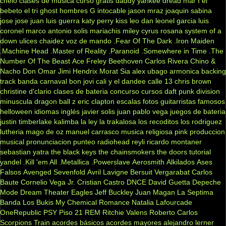
chelo
clases de musica
curso gratis
daddy yankee
dread mar I
el
bebeto
el tri
ghost
hombres G
intocable
jason mraz
joaquin sabina
jose jose
juan luis guerra
katy perry
kiss
leo dan
leonel garcia
luis
coronel
marco antonio solis
mariachis
miley cyrus
rosana
system of a
down
ulices chaidez
voz de mando
.Fear Of The Dark
.Iron Maiden
.Machine Head
.Master of Reality
.Paranoid
.Somewhere in Time
.The
Number Of The Beast
Ace Freley
Beethoven
Carlos Rivera
Chino &
Nacho
Don Omar
Jimi Hendrix
Morat
Sia
alex ubago
armonica
backing
track
banda carnaval
bon jovi
cali y el dandee
calle 13
chris brown
christine d'clario
clases de bateria
concurso
cursos
daft punk
division
minuscula
dragon ball z
eric clapton
escalas
fotos
guitarristas famosos
helloween
idiomas
inglés
javier solis
juan pablo vega
juegos de bateria
justin timberlake
kalimba
la ley
la trakalosa
los recoditos
los rodriguez
lutheria
mago de oz
manuel carrasco
musica religiosa
pink
produccion
musical
pronunciacion
punteo
radiohead
reyli
ricardo montaner
sebastian yatra
the black keys
the chainsmokers
the doors
tutorial
yandel
.Kill 'em All
.Metallica
.Powerslave
Aerosmith
Alkilados
Ases
Falsos
Avenged Sevenfold
Avril Lavigne
Bersuit Vergarabat
Carlos
Baute
Cornelio Vega Jr.
Cristian Castro
DNCE
David Guetta
Depeche
Mode
Dream Theater
Eagles
Jeff Buckley
Juan Magan
La Septima
Banda
Los Bukis
My Chemical Romance
Natalia Lafourcade
OneRepublic
PSY
Piso 21
REM
Ritchie Valens
Roberto Carlos
Scorpions
Train
acordes básicos
acordes mayores
alejandro lerner