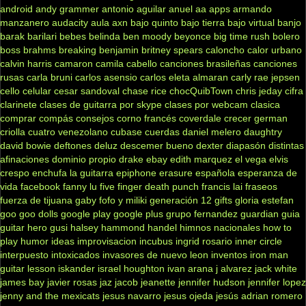
android
andy grammer
antonio aguilar
anuel aa
apps
armando
manzanero
audacity
aula
axn
bajo quinto
bajo tierra
bajo virtual
banjo
barak
barilari
bebes
belinda
ben moody
beyonce
big time rush
bolero
boss
brahms
breaking benjamin
britney spears
caloncho
calor urbano
calvin harris
camaron
camila cabello
canciones brasileñas
canciones
rusas
carla bruni
carlos asensio
carlos eleta almaran
carly rae jepsen
cello
celular
cesar sandoval
chase rice
chocQuibTown
chris jeday
cifra
clarinete
clases de guitarra por skype
clases por webcam
clasica
comprar
compás
consejos
corno francés
coverdale
crecer german
criolla
cuatro venezolano
cubase
cuerdas
daniel melero
daughtry
david bowie
deftones
deluz
descemer bueno
dexter
diapasón
distintas
afinaciones
dominio propio
drake
ebay
edith marquez
el vega
elvis
crespo
enchufa la guitarra
epiphone
erasure
española
esperanza de
vida
facebook
fanny lu
five finger death punch
francis lai
fraseos
fuerza de tijuana
gaby fofo y miliki
generación 12
gifts
gloria estefan
goo goo dolls
google play
google plus
grupo fernandez
guardian
guia
guitar hero
gusi
halsey
hammond
handel
himnos nacionales
how to
play
humor
ideas
improvisacion
incubus
ingrid rosario
inner circle
interpuesto
intoxicados
invasores de nuevo leon
inventos
iron man
guitar lesson
iskander
israel houghton
ivan arana
j alvarez
jack white
james bay
javier rosas
jaz jacob
jeanette
jennifer hudson
jennifer lopez
jenny and the mexicats
jesus navarro
jesus ojeda
jesús adrian romero