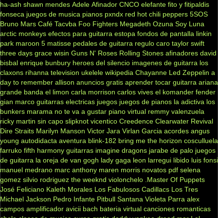
ha-ash
shawn mendes
Adele
Afinador
CNCO
elefante
fito y fitipaldis
fonseca
juegos de musica
pianos
pxndx
red hot chili peppers
5SOS
Bruno Mars
Café Tacvba
Foo Fighters
Megadeth
Ozuna
Soy Luna
arctic monkeys
efectos para guitarra
estopa
fondos de pantalla
linkin
park
maroon 5
matisse
pedales de guitarra
regulo caro
taylor swift
three days grace
wisin
Guns N' Roses
Rolling Stones
afinadores
david
bisbal
enrique bunbury
heroes del silencio
imagenes de guitarra
los
claxons
rihanna
television
ukelele
wikipedia
Chayanne
Led Zeppelin
a
day to remember
allison
anuncios gratis
aprender tocar guitarra
ariana
grande
banda el limon
carla morrison
carlos vives
el komander
fender
gian marco
guitarras electricas
juegos
juegos de pianos
la adictiva
los
bunkers
marama
no te va a gustar
piano virtual
remmy valenzuela
ricky martin
sin capo
slipknot
vicentico
Creedence Clearwater Revival
Dire Straits
Marilyn Manson
Victor Jara
Virlan Garcia
acordes
angus
young
autodidacta
aventura
blink-182
bring me the horizon
cosculluela
farruko
fifth harmony
guitarras
imagine dragons
jarabe de palo
juegos
de guitarra
la oreja de van gogh
lady gaga
leon larregui
libido
luis fonsi
manuel medrano
marc anthony
maren morris
novatos
pdf
selena
gomez
silvio rodriguez
the weeknd
violonchelo
.Master Of Puppets
José Feliciano
Kaleth Morales
Los Fabulosos Cadillacs
Los Tres
Michael Jackson
Pedro Infante
Pitbull
Santana
Violeta Parra
alex
campos
amplificador
avicii
bach
bateria virtual
canciones romanticas