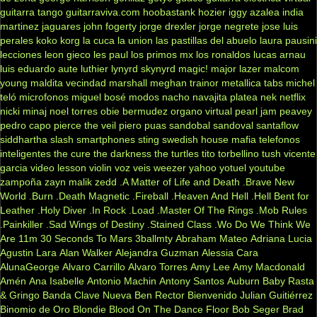
guitarra tango
guitarraviva.com
hoobastank
hozier
iggy azalea
india
martinez
jaguares
john fogerty
jorge drexler
jorge negrete
jose luis
perales
koko
korg
la cuca
la union
las pastillas del abuelo
laura pausini
lecciones
leon gieco
les paul
los primos mx
los ronaldos
lucas arnau
luis eduardo aute
luthier
lynyrd skynyrd
magic!
major lazer
malcom
young
maldita vecindad
marshall
meghan trainor
metallica tabs
michel
teló
microfonos
miguel bosé
modos
nacho
navajita platea
nek
netflix
nicki minaj
noel torres
obie bermudez
organo virtual
pearl jam
peavey
pedro capo
pierce the veil
piero
puas
sandobal
sandoval
santaflow
siddhartha
slash
smartphones
sting
swedish house mafia
telefonos
inteligentes
the cure
the darkness
the turtles
tito torbellino
tush
vicente
garcia
video lesson
violin
voz veis
weezer
yahoo
yotuel
youtube
zampoña
zayn malik
zedd
.A Matter of Life and Death
.Brave New
World
.Burn
.Death Magnetic
.Fireball
.Heaven And Hell
.Hell Bent for
Leather
.Holy Diver
.In Rock
.Load
.Master Of The Rings
.Mob Rules
.Painkiller
.Sad Wings of Destiny
.Stained Class
.Wo Do We Think We
Are
11m
30 Seconds To Mars
3ballmty
Abraham Mateo
Adriana Lucia
Agustin Lara
Alan Walker
Alejandra Guzman
Alessia Cara
AlunaGeorge
Alvaro Carrillo
Alvaro Torres
Amy Lee
Amy Macdonald
Amén
Ana Isabelle
Antonio Machin
Antony Santos
Auburn
Baby Rasta
& Gringo
Banda Clave Nueva
Ben Rector
Bienvenido Julian Guitiérrez
Binomio de Oro
Blondie
Blood On The Dance Floor
Bob Seger
Brad