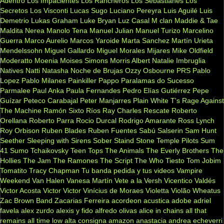
Adentro
Los Impacientes
Los Rancheros
Los Sebastianes
Los
Secretos
Los Visconti
Lucas Sugo
Luciano Pereyra
Luis Aguilé
Luis
Demetrio
Lukas Graham
Luke Bryan
Luz Casal
M clan
Maddie & Tae
Maldita Nerea
Manolo Tena
Manuel Julian
Manuel Turizo
Marcelino
Guerra
Marco Aurelio
Marcos Yaroide
Marta Sanchez
Martín Urieta
Mendelssohn
Miguel Gallardo
Miguel Morales
Mijares
Mike Oldfield
Moderatto
Moenia
Moises Simons
Morris Albert
Natalie Imbruglia
Natives
Natti Natasha
Noche de Brujas
Ozzy Osbourne
PRS
Pablo
Lopez
Pablo Milanes
Painkiller
Pappo
Paralamas do Sucesso
Parmalee
Paul Anka
Paula Fernandes
Pedro Elías Gutiérrez
Pepe
Guízar
Peteco Carabajal
Peter Manjarres
Plain White T's
Rage Against
The Machine
Ramón Sixto Ríos
Ray Charles
Rescate
Roberto
Orellana
Roberto Parra
Rocio Durcal
Rodrigo Amarante
Ross Lynch
Roy Orbison
Ruben Blades
Ruben Fuentes
Sabú
Salserin
Sam Hunt
Seether
Sleeping with Sirens
Sober
Staind
Stone Temple Pilots
Sum
41
Sumo
Tchaikovsky
Teen Tops
The Animals
The Everly Brothers
The
Hollies
The Jam
The Ramones
The Script
The Who
Tiesto
Tom Jobim
Tomatito
Tracy Chapman
Tu banda pedida y tus videos
Vampire
Weekend
Van Halen
Vanesa Martín
Vete a la Versh
Vicentico Valdés
Victor Acosta
Victor Victor
Vinícius de Moraes
Violetta
Violão
Wheatus
Zac Brown Band
Zacarias Ferreira
acordeon
acustica
adobe
adriel
favela
alex zurdo
alexis y fido
alfredo olivas
alice in chains
all that
remains
all time low
alta consigna
amazon
anastacia
andrea echeverri