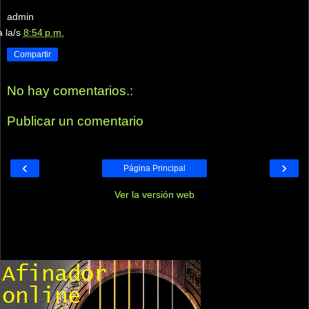
admin
a la/s
8:54 p.m.
Compartir
No hay comentarios.:
Publicar un comentario
‹
›
Página Principal
Ver la versión web