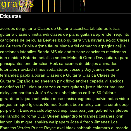
Etiquetas
acordes de guitarra
Clases de Guitarra acustica
tablaturas
letras
guitarra clases
christianvib
clases de piano
guitarra
aprender
requinto
canciones de peliculas
Beatles
bajo
guitarra viva
nirvana
ac/dc
Clases
de Guitarra Criolla
arjona
flauta
Maná
ariel camacho
arpegios
cejilla
canciones infantiles
Banda MS
alejandro sanz
canciones mexicanas
iron maiden
Bateria
metallica
series
Melendi
Green Day
guitarra para
principiantes
one direction
Reik
canciones de dibujos animados
tutoriales
navidad
ritmos
soda stereo
Jesse y Joy
juanes
vicente
fernandez
pablo alboran
Clases de Guitarra Clasica
Clases de
Guitarra Española
ed sheeran
pink floyd
andres cepeda
villancicos
navideños
U2
judas priest
zoé
cursos guitarra
justin bieber
maluma
nicky jam
partitura
Julión Alvarez
abel pintos
calibre 50
folklore
gerardo ortiz
joan sebastian
muse
oasis
rasgueos
j balvin
notas
video
juegos
Enrique Iglesias
Romeo Santos
bob marley
camila
cerati
deep
purple
Sin Bandera
coldplay
coti
espinoza paz
juan gabriel
los plebes
del rancho
rio roma
DLD
Queen
alejandro fernandez
caifanes
john
lennon
luis miguel
shakira
wallpapers
José Alfredo Jiménez
Los
Enanitos Verdes
Prince Royce
axel
black sabbath
calamaro
el recodo