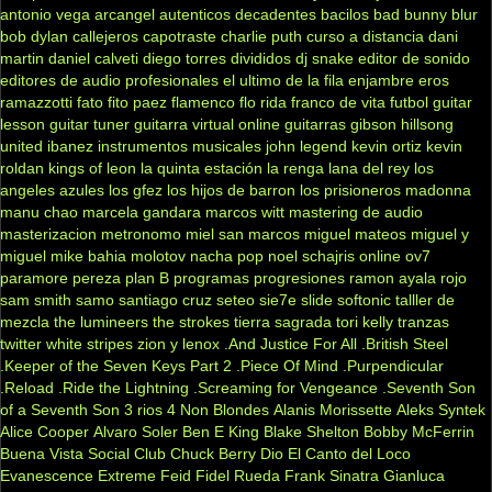
antonio vega
arcangel
autenticos decadentes
bacilos
bad bunny
blur
bob dylan
callejeros
capotraste
charlie puth
curso a distancia
dani
martin
daniel calveti
diego torres
divididos
dj snake
editor de sonido
editores de audio profesionales
el ultimo de la fila
enjambre
eros
ramazzotti
fato
fito paez
flamenco
flo rida
franco de vita
futbol
guitar
lesson
guitar tuner
guitarra virtual online
guitarras gibson
hillsong
united
ibanez
instrumentos musicales
john legend
kevin ortiz
kevin
roldan
kings of leon
la quinta estación
la renga
lana del rey
los
angeles azules
los gfez
los hijos de barron
los prisioneros
madonna
manu chao
marcela gandara
marcos witt
mastering de audio
masterizacion
metronomo
miel san marcos
miguel mateos
miguel y
miguel
mike bahia
molotov
nacha pop
noel schajris
online
ov7
paramore
pereza
plan B
programas
progresiones
ramon ayala
rojo
sam smith
samo
santiago cruz
seteo
sie7e
slide
softonic
talller de
mezcla
the lumineers
the strokes
tierra sagrada
tori kelly
tranzas
twitter
white stripes
zion y lenox
.And Justice For All
.British Steel
.Keeper of the Seven Keys Part 2
.Piece Of Mind
.Purpendicular
.Reload
.Ride the Lightning
.Screaming for Vengeance
.Seventh Son
of a Seventh Son
3 rios
4 Non Blondes
Alanis Morissette
Aleks Syntek
Alice Cooper
Alvaro Soler
Ben E King
Blake Shelton
Bobby McFerrin
Buena Vista Social Club
Chuck Berry
Dio
El Canto del Loco
Evanescence
Extreme
Feid
Fidel Rueda
Frank Sinatra
Gianluca