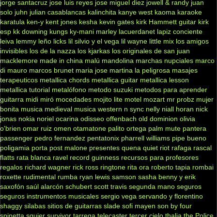
jorge santacruz
jose luis reyes
jose miguel diez
jowell & randy
juan
solo
juhn
julian casablancas
kalinchita
kanye west
kaoma
karaoke
karatula
ken-y
kent jones
kesha
kevin gates
kirk Hammett guitar
kirk
esp
kk downing
kungs
ky-mani marley
lacuerdanet
lapiz conciente
leiva
lemmy
leño
licks
lil silvio y el vega
lil wayne
little mix
los amigos
invisibles
los de la nazza
los kjarkas
los originales de san juan
macklemore
made in china
malú
mandolina
marchas nupciales
marco
di mauro
marcos brunet
maria jose
martina la peligrosa
masajes
terapeuticos
metallica chords
metallica guitar
metallica lesson
metallica tutorial
metalófono
metodo suzuki
metodos para aprender
guitarra
midi
miró
mocedades
mojito lite
motel
mozart
mr probz
mujer
bonita
musica medieval
musica western
n sync
nelly
niall horan
nick
jonas
nokia
noriel
ocarina
odisseo
offenbach
old dominion
olivia
o'brien
omar ruiz
omen
otamatone
palito ortega
palm mute
pantera
passenger
pedro fernandez
pentatonix
pharrell williams
pipe bueno
poligamia
porta
post malone
presentes
quena
quiet riot
rafaga
rascal
flatts
rata blanca
ravel
record guinness
recursos para profesores
regalos
richard wagner
rick ross
ringtone
rita ora
roberto tapia
rombai
roxette
rudimental
rumba
ryan lewis
samson
sasha benny y erik
saxofón
saúl alarcón
schubert
scott travis
segunda mano
seguros
seguros instrumentos musicales
sergio vega
servando y florentino
shaggy
silabas
sitios de guitarras
slade
sofi mayen
son by four
spinetta
squier
survivor
tarrega
telecaster
tercer cielo
thalia
the Police