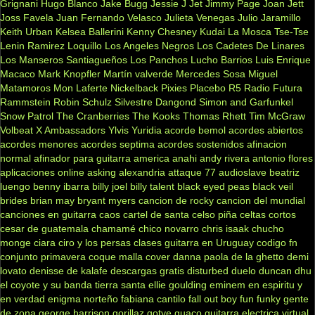
Grignani
Hugo Blanco
Jake Bugg
Jessie J
Jet
Jimmy Page
Joan Jett
Joss Favela
Juan Fernando Velasco
Julieta Venegas
Julio Jaramillo
Keith Urban
Kelsea Ballerini
Kenny Chesney
Kudai
La Mosca Tse-Tse
Lenin Ramirez
Loquillo
Los Angeles Negros
Los Cadetes De Linares
Los Manseros Santiagueños
Los Panchos
Lucho Barrios
Luis Enrique
Macaco
Mark Knopfler
Martín valverde
Mercedes Sosa
Miguel
Matamoros
Mon Laferte
Nickelback
Pixies
Placebo
R5
Radio Futura
Rammstein
Robin Schulz
Silvestre Dangond
Simon and Garfunkel
Snow Patrol
The Cranberries
The Kooks
Thomas Rhett
Tim McGraw
Volbeat
X Ambassadors
Ylvis
Yuridia
acorde bemol
acordes abiertos
acordes menores
acordes septima
acordes sostenidos
afinacion
normal
afinador para guitarra
america
anahi
andy rivera
antonio flores
aplicaciones online
asking alexandria
attaque 77
audioslave
beatriz
luengo
benny ibarra
billy joel
billy talent
black eyed peas
black veil
brides
brian may
bryant myers
cancion de rocky
cancion del mundial
canciones en guitarra
caos
cartel de santa
celso piña
celtas cortos
cesar de guatemala
chamamé
chico novarro
chris isaak
chucho
monge
ciara
ciro y los persas
clases guitarra en Uruguay
codigo fn
conjunto primavera
coque malla
cover
danna paola
de la ghetto
demi
lovato
denisse de kalafe
descargas gratis
disturbed
duelo
duncan dhu
el coyote y su banda tierra santa
ellie goulding
eminem
en espiritu y
en verdad
enigma norteño
fabiana cantilo
fall out boy
fun
funky
gente
de zona
george harrison
gorillaz
gotye
guaco
guitarra electrica virtual