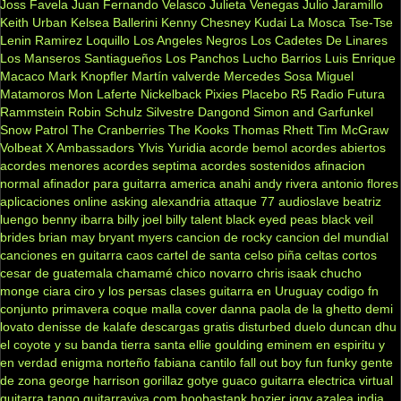
Joss Favela
Juan Fernando Velasco
Julieta Venegas
Julio Jaramillo
Keith Urban
Kelsea Ballerini
Kenny Chesney
Kudai
La Mosca Tse-Tse
Lenin Ramirez
Loquillo
Los Angeles Negros
Los Cadetes De Linares
Los Manseros Santiagueños
Los Panchos
Lucho Barrios
Luis Enrique
Macaco
Mark Knopfler
Martín valverde
Mercedes Sosa
Miguel
Matamoros
Mon Laferte
Nickelback
Pixies
Placebo
R5
Radio Futura
Rammstein
Robin Schulz
Silvestre Dangond
Simon and Garfunkel
Snow Patrol
The Cranberries
The Kooks
Thomas Rhett
Tim McGraw
Volbeat
X Ambassadors
Ylvis
Yuridia
acorde bemol
acordes abiertos
acordes menores
acordes septima
acordes sostenidos
afinacion
normal
afinador para guitarra
america
anahi
andy rivera
antonio flores
aplicaciones online
asking alexandria
attaque 77
audioslave
beatriz
luengo
benny ibarra
billy joel
billy talent
black eyed peas
black veil
brides
brian may
bryant myers
cancion de rocky
cancion del mundial
canciones en guitarra
caos
cartel de santa
celso piña
celtas cortos
cesar de guatemala
chamamé
chico novarro
chris isaak
chucho
monge
ciara
ciro y los persas
clases guitarra en Uruguay
codigo fn
conjunto primavera
coque malla
cover
danna paola
de la ghetto
demi
lovato
denisse de kalafe
descargas gratis
disturbed
duelo
duncan dhu
el coyote y su banda tierra santa
ellie goulding
eminem
en espiritu y
en verdad
enigma norteño
fabiana cantilo
fall out boy
fun
funky
gente
de zona
george harrison
gorillaz
gotye
guaco
guitarra electrica virtual
guitarra tango
guitarraviva.com
hoobastank
hozier
iggy azalea
india