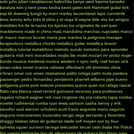
solo
juhn
julian casablancas
kalinchita
kanye west
kaoma
karaoke
karatula
ken-y
kent jones
kesha
kevin gates
kirk Hammett guitar
kirk
esp
kk downing
kungs
ky-mani marley
lacuerdanet
lapiz conciente
leiva
lemmy
leño
licks
lil silvio y el vega
lil wayne
little mix
los amigos
invisibles
los de la nazza
los kjarkas
los originales de san juan
macklemore
made in china
malú
mandolina
marchas nupciales
marco
di mauro
marcos brunet
maria jose
martina la peligrosa
masajes
terapeuticos
metallica chords
metallica guitar
metallica lesson
metallica tutorial
metalófono
metodo suzuki
metodos para aprender
guitarra
midi
miró
mocedades
mojito lite
motel
mozart
mr probz
mujer
bonita
musica medieval
musica western
n sync
nelly
niall horan
nick
jonas
nokia
noriel
ocarina
odisseo
offenbach
old dominion
olivia
o'brien
omar ruiz
omen
otamatone
palito ortega
palm mute
pantera
passenger
pedro fernandez
pentatonix
pharrell williams
pipe bueno
poligamia
porta
post malone
presentes
quena
quiet riot
rafaga
rascal
flatts
rata blanca
ravel
record guinness
recursos para profesores
regalos
richard wagner
rick ross
ringtone
rita ora
roberto tapia
rombai
roxette
rudimental
rumba
ryan lewis
samson
sasha benny y erik
saxofón
saúl alarcón
schubert
scott travis
segunda mano
seguros
seguros instrumentos musicales
sergio vega
servando y florentino
shaggy
silabas
sitios de guitarras
slade
sofi mayen
son by four
spinetta
squier
survivor
tarrega
telecaster
tercer cielo
thalia
the Police
the vamps
timbiriche
tipo de afinaciones de guitarra
tips
titanic
tony