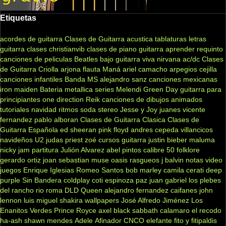
Etiquetas
acordes de guitarra
Clases de Guitarra acustica
tablaturas
letras
guitarra clases
christianvib
clases de piano
guitarra
aprender
requinto
canciones de peliculas
Beatles
bajo
guitarra viva
nirvana
ac/dc
Clases
de Guitarra Criolla
arjona
flauta
Maná
ariel camacho
arpegios
cejilla
canciones infantiles
Banda MS
alejandro sanz
canciones mexicanas
iron maiden
Bateria
metallica
series
Melendi
Green Day
guitarra para
principiantes
one direction
Reik
canciones de dibujos animados
tutoriales
navidad
ritmos
soda stereo
Jesse y Joy
juanes
vicente
fernandez
pablo alboran
Clases de Guitarra Clasica
Clases de
Guitarra Española
ed sheeran
pink floyd
andres cepeda
villancicos
navideños
U2
judas priest
zoé
cursos guitarra
justin bieber
maluma
nicky jam
partitura
Julión Alvarez
abel pintos
calibre 50
folklore
gerardo ortiz
joan sebastian
muse
oasis
rasgueos
j balvin
notas
video
juegos
Enrique Iglesias
Romeo Santos
bob marley
camila
cerati
deep
purple
Sin Bandera
coldplay
coti
espinoza paz
juan gabriel
los plebes
del rancho
rio roma
DLD
Queen
alejandro fernandez
caifanes
john
lennon
luis miguel
shakira
wallpapers
José Alfredo Jiménez
Los
Enanitos Verdes
Prince Royce
axel
black sabbath
calamaro
el recodo
ha-ash
shawn mendes
Adele
Afinador
CNCO
elefante
fito y fitipaldis