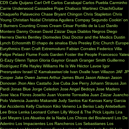
CD9
Cafe Quijano
Carl Orff
Carlos Carabajal
Carlos Puebla
Carminho
Carrie Underwood
Cassadee Pope
Chabuco Martinez
ChachiGuitar
Chaqueño Palavecino
Chase Bryant
Chingon
Chris Stapleton
Chris
Young
Christian Nodal
Christina Aguilera
Compay Segundo
Cookin’ on
3 Burners
Counting Crows
Cream
César Portillo de la Luz
Danilo
Montero
Danny Ocean
David Záizar
Daya
Diablos Negros
Diego
Herrera
Dierks Bentley
Diomedes Diaz
Doctor and the Medics
Dustin
Lynch
Echosmith
El chapo de sinaloa
Elvis Presley
Eric Church
Europe
Eurythmics
Evan Craft
Extremoduro
Fabian Corrales
Federico Villa
Felipe Pelaez
Flume
Fools Garden
Foster the People
Francesco Yates
G-Eazy
Glenn Tipton
Gloria Gaynor
Gnash
Granger Smith
Guillermo
Rodríguez Fiffe
Hayley Williams
He Is We
Héctor Lavoe
Igor
Presnyakov
Israel IZ Kamakawiwo'ole
Ivan Ovalle
Ivan Villazon
JAF
JP
Cooper
Jake Owen
James Arthur
James Blunt
Jason Aldean
Jason
Donovan
Jhon Alex Castaño
Joe Cuba
Joe Perry
Johann Strauss
Jon
Pardi
Jonas Blue
Jorge Celedon
Jose Angel Bedoya
Jose Madero
Jose Vaca Flores
Joseíto
Juan Vicente Torrealba
Juan Záizar
Juancho
Polo Valencia
Juanito Makandé
Judy Santos
Kai
Kansas
Kany Garcia
Kar Accidents
Kelly Clarkson
Kiko Veneno
La Beriso
Lady Antebellum
Lee Brice
Lenka
Leonard Cohen
Lilly Wood & The Prick
Liquits
Lira
Lori Meyers
Los Abuelos de la Nada
Los Chicos del Boulevard
Los De
Adentro
Los Impacientes
Los Rancheros
Los Sebastianes
Los