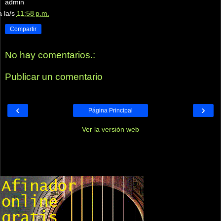
admin
a la/s
11:58 p.m.
Compartir
No hay comentarios.:
Publicar un comentario
‹
›
Página Principal
Ver la versión web