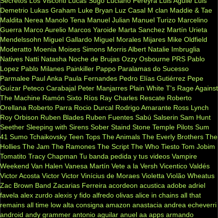
Secretos
Los Visconti
Lucas Sugo
Luciano Pereyra
Luis Aguilé
Luis
Demetrio
Lukas Graham
Luke Bryan
Luz Casal
M clan
Maddie & Tae
Maldita Nerea
Manolo Tena
Manuel Julian
Manuel Turizo
Marcelino
Guerra
Marco Aurelio
Marcos Yaroide
Marta Sanchez
Martín Urieta
Mendelssohn
Miguel Gallardo
Miguel Morales
Mijares
Mike Oldfield
Moderatto
Moenia
Moises Simons
Morris Albert
Natalie Imbruglia
Natives
Natti Natasha
Noche de Brujas
Ozzy Osbourne
PRS
Pablo
Lopez
Pablo Milanes
Painkiller
Pappo
Paralamas do Sucesso
Parmalee
Paul Anka
Paula Fernandes
Pedro Elías Gutiérrez
Pepe
Guízar
Peteco Carabajal
Peter Manjarres
Plain White T's
Rage Against
The Machine
Ramón Sixto Ríos
Ray Charles
Rescate
Roberto
Orellana
Roberto Parra
Rocio Durcal
Rodrigo Amarante
Ross Lynch
Roy Orbison
Ruben Blades
Ruben Fuentes
Sabú
Salserin
Sam Hunt
Seether
Sleeping with Sirens
Sober
Staind
Stone Temple Pilots
Sum
41
Sumo
Tchaikovsky
Teen Tops
The Animals
The Everly Brothers
The
Hollies
The Jam
The Ramones
The Script
The Who
Tiesto
Tom Jobim
Tomatito
Tracy Chapman
Tu banda pedida y tus videos
Vampire
Weekend
Van Halen
Vanesa Martín
Vete a la Versh
Vicentico Valdés
Victor Acosta
Victor Victor
Vinícius de Moraes
Violetta
Violão
Wheatus
Zac Brown Band
Zacarias Ferreira
acordeon
acustica
adobe
adriel
favela
alex zurdo
alexis y fido
alfredo olivas
alice in chains
all that
remains
all time low
alta consigna
amazon
anastacia
andrea echeverri
android
andy grammer
antonio aguilar
anuel aa
apps
armando