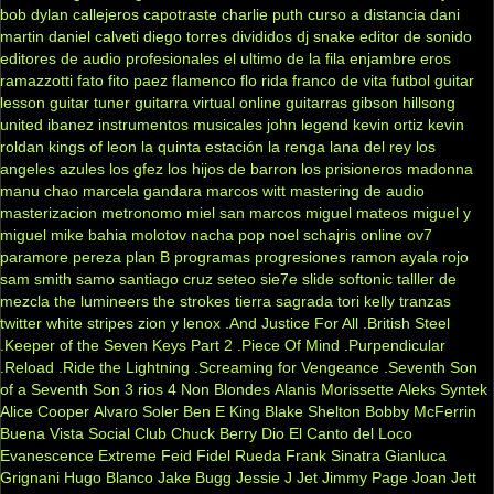
bob dylan
callejeros
capotraste
charlie puth
curso a distancia
dani
martin
daniel calveti
diego torres
divididos
dj snake
editor de sonido
editores de audio profesionales
el ultimo de la fila
enjambre
eros
ramazzotti
fato
fito paez
flamenco
flo rida
franco de vita
futbol
guitar
lesson
guitar tuner
guitarra virtual online
guitarras gibson
hillsong
united
ibanez
instrumentos musicales
john legend
kevin ortiz
kevin
roldan
kings of leon
la quinta estación
la renga
lana del rey
los
angeles azules
los gfez
los hijos de barron
los prisioneros
madonna
manu chao
marcela gandara
marcos witt
mastering de audio
masterizacion
metronomo
miel san marcos
miguel mateos
miguel y
miguel
mike bahia
molotov
nacha pop
noel schajris
online
ov7
paramore
pereza
plan B
programas
progresiones
ramon ayala
rojo
sam smith
samo
santiago cruz
seteo
sie7e
slide
softonic
talller de
mezcla
the lumineers
the strokes
tierra sagrada
tori kelly
tranzas
twitter
white stripes
zion y lenox
.And Justice For All
.British Steel
.Keeper of the Seven Keys Part 2
.Piece Of Mind
.Purpendicular
.Reload
.Ride the Lightning
.Screaming for Vengeance
.Seventh Son
of a Seventh Son
3 rios
4 Non Blondes
Alanis Morissette
Aleks Syntek
Alice Cooper
Alvaro Soler
Ben E King
Blake Shelton
Bobby McFerrin
Buena Vista Social Club
Chuck Berry
Dio
El Canto del Loco
Evanescence
Extreme
Feid
Fidel Rueda
Frank Sinatra
Gianluca
Grignani
Hugo Blanco
Jake Bugg
Jessie J
Jet
Jimmy Page
Joan Jett