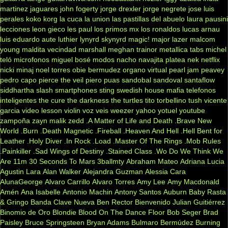
martinez
jaguares
john fogerty
jorge drexler
jorge negrete
jose luis
perales
koko
korg
la cuca
la union
las pastillas del abuelo
laura pausini
lecciones
leon gieco
les paul
los primos mx
los ronaldos
lucas arnau
luis eduardo aute
luthier
lynyrd skynyrd
magic!
major lazer
malcom
young
maldita vecindad
marshall
meghan trainor
metallica tabs
michel
teló
microfonos
miguel bosé
modos
nacho
navajita platea
nek
netflix
nicki minaj
noel torres
obie bermudez
organo virtual
pearl jam
peavey
pedro capo
pierce the veil
piero
puas
sandobal
sandoval
santaflow
siddhartha
slash
smartphones
sting
swedish house mafia
telefonos
inteligentes
the cure
the darkness
the turtles
tito torbellino
tush
vicente
garcia
video lesson
violin
voz veis
weezer
yahoo
yotuel
youtube
zampoña
zayn malik
zedd
.A Matter of Life and Death
.Brave New
World
.Burn
.Death Magnetic
.Fireball
.Heaven And Hell
.Hell Bent for
Leather
.Holy Diver
.In Rock
.Load
.Master Of The Rings
.Mob Rules
.Painkiller
.Sad Wings of Destiny
.Stained Class
.Wo Do We Think We
Are
11m
30 Seconds To Mars
3ballmty
Abraham Mateo
Adriana Lucia
Agustin Lara
Alan Walker
Alejandra Guzman
Alessia Cara
AlunaGeorge
Alvaro Carrillo
Alvaro Torres
Amy Lee
Amy Macdonald
Amén
Ana Isabelle
Antonio Machin
Antony Santos
Auburn
Baby Rasta
& Gringo
Banda Clave Nueva
Ben Rector
Bienvenido Julian Guitiérrez
Binomio de Oro
Blondie
Blood On The Dance Floor
Bob Seger
Brad
Paisley
Bruce Springsteen
Bryan Adams
Bulmaro Bermúdez
Burning