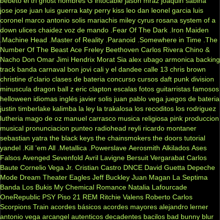
bebeto
el tri
ghost
hombres G
intocable
jason mraz
joaquin sabina
jose jose
juan luis guerra
katy perry
kiss
leo dan
leonel garcia
luis
coronel
marco antonio solis
mariachis
miley cyrus
rosana
system of a
down
ulices chaidez
voz de mando
.Fear Of The Dark
.Iron Maiden
.Machine Head
.Master of Reality
.Paranoid
.Somewhere in Time
.The
Number Of The Beast
Ace Freley
Beethoven
Carlos Rivera
Chino &
Nacho
Don Omar
Jimi Hendrix
Morat
Sia
alex ubago
armonica
backing
track
banda carnaval
bon jovi
cali y el dandee
calle 13
chris brown
christine d'clario
clases de bateria
concurso
cursos
daft punk
division
minuscula
dragon ball z
eric clapton
escalas
fotos
guitarristas famosos
helloween
idiomas
inglés
javier solis
juan pablo vega
juegos de bateria
justin timberlake
kalimba
la ley
la trakalosa
los recoditos
los rodriguez
lutheria
mago de oz
manuel carrasco
musica religiosa
pink
produccion
musical
pronunciacion
punteo
radiohead
reyli
ricardo montaner
sebastian yatra
the black keys
the chainsmokers
the doors
tutorial
yandel
.Kill 'em All
.Metallica
.Powerslave
Aerosmith
Alkilados
Ases
Falsos
Avenged Sevenfold
Avril Lavigne
Bersuit Vergarabat
Carlos
Baute
Cornelio Vega Jr.
Cristian Castro
DNCE
David Guetta
Depeche
Mode
Dream Theater
Eagles
Jeff Buckley
Juan Magan
La Septima
Banda
Los Bukis
My Chemical Romance
Natalia Lafourcade
OneRepublic
PSY
Piso 21
REM
Ritchie Valens
Roberto Carlos
Scorpions
Train
acordes básicos
acordes mayores
alejandro lerner
antonio vega
arcangel
autenticos decadentes
bacilos
bad bunny
blur