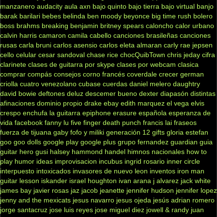
manzanero
audacity
aula
axn
bajo quinto
bajo tierra
bajo virtual
banjo
barak
barilari
bebes
belinda
ben moody
beyonce
big time rush
bolero
boss
brahms
breaking benjamin
britney spears
caloncho
calor urbano
calvin harris
camaron
camila cabello
canciones brasileñas
canciones
rusas
carla bruni
carlos asensio
carlos eleta almaran
carly rae jepsen
cello
celular
cesar sandoval
chase rice
chocQuibTown
chris jeday
cifra
clarinete
clases de guitarra por skype
clases por webcam
clasica
comprar
compás
consejos
corno francés
coverdale
crecer german
criolla
cuatro venezolano
cubase
cuerdas
daniel melero
daughtry
david bowie
deftones
deluz
descemer bueno
dexter
diapasón
distintas
afinaciones
dominio propio
drake
ebay
edith marquez
el vega
elvis
crespo
enchufa la guitarra
epiphone
erasure
española
esperanza de
vida
facebook
fanny lu
five finger death punch
francis lai
fraseos
fuerza de tijuana
gaby fofo y miliki
generación 12
gifts
gloria estefan
goo goo dolls
google play
google plus
grupo fernandez
guardian
guia
guitar hero
gusi
halsey
hammond
handel
himnos nacionales
how to
play
humor
ideas
improvisacion
incubus
ingrid rosario
inner circle
interpuesto
intoxicados
invasores de nuevo leon
inventos
iron man
guitar lesson
iskander
israel houghton
ivan arana
j alvarez
jack white
james bay
javier rosas
jaz jacob
jeanette
jennifer hudson
jennifer lopez
jenny and the mexicats
jesus navarro
jesus ojeda
jesús adrian romero
jorge santacruz
jose luis reyes
jose miguel diez
jowell & randy
juan