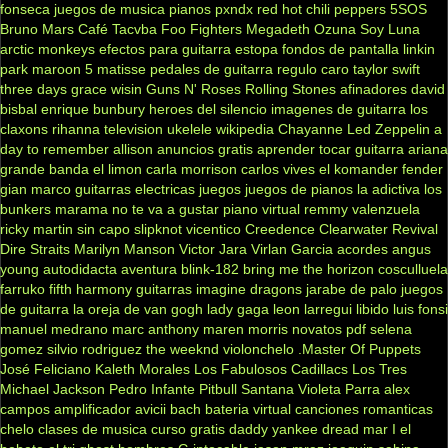
fonseca
juegos de musica
pianos
pxndx
red hot chili peppers
5SOS
Bruno Mars
Café Tacvba
Foo Fighters
Megadeth
Ozuna
Soy Luna
arctic monkeys
efectos para guitarra
estopa
fondos de pantalla
linkin
park
maroon 5
matisse
pedales de guitarra
regulo caro
taylor swift
three days grace
wisin
Guns N' Roses
Rolling Stones
afinadores
david
bisbal
enrique bunbury
heroes del silencio
imagenes de guitarra
los
claxons
rihanna
television
ukelele
wikipedia
Chayanne
Led Zeppelin
a
day to remember
allison
anuncios gratis
aprender tocar guitarra
ariana
grande
banda el limon
carla morrison
carlos vives
el komander
fender
gian marco
guitarras electricas
juegos
juegos de pianos
la adictiva
los
bunkers
marama
no te va a gustar
piano virtual
remmy valenzuela
ricky martin
sin capo
slipknot
vicentico
Creedence Clearwater Revival
Dire Straits
Marilyn Manson
Victor Jara
Virlan Garcia
acordes
angus
young
autodidacta
aventura
blink-182
bring me the horizon
cosculluela
farruko
fifth harmony
guitarras
imagine dragons
jarabe de palo
juegos
de guitarra
la oreja de van gogh
lady gaga
leon larregui
libido
luis fonsi
manuel medrano
marc anthony
maren morris
novatos
pdf
selena
gomez
silvio rodriguez
the weeknd
violonchelo
.Master Of Puppets
José Feliciano
Kaleth Morales
Los Fabulosos Cadillacs
Los Tres
Michael Jackson
Pedro Infante
Pitbull
Santana
Violeta Parra
alex
campos
amplificador
avicii
bach
bateria virtual
canciones romanticas
chelo
clases de musica
curso gratis
daddy yankee
dread mar I
el