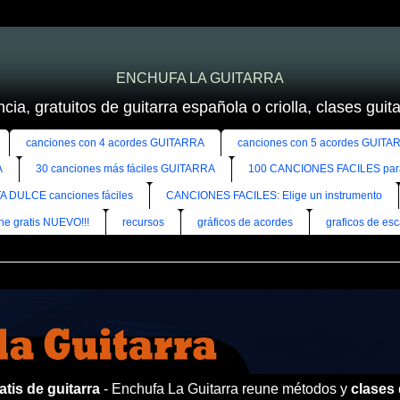
ENCHUFA LA GUITARRA
cia, gratuitos de guitarra española o criolla, clases guitar
canciones con 4 acordes GUITARRA
canciones con 5 acordes GUITA
A
30 canciones más fáciles GUITARRA
100 CANCIONES FACILES pa
A DULCE canciones fáciles
CANCIONES FACILES: Elige un instrumento
ine gratis NUEVO!!!
recursos
gráficos de acordes
graficos de esc
tis de guitarra
- Enchufa La Guitarra reune métodos y
clases 