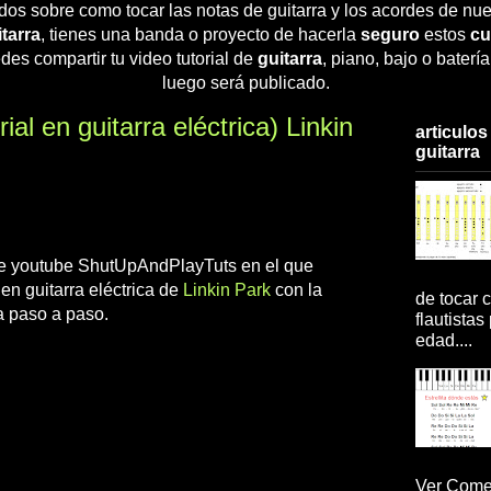
dos sobre como tocar las notas de guitarra y los acordes de nue
tarra
, tienes una banda o proyecto de hacerla
seguro
estos
cu
des compartir tu video tutorial de
guitarra
, piano, bajo o baterí
luego será publicado.
ial en guitarra eléctrica) Linkin
articulos
guitarra
o de youtube ShutUpAndPlayTuts en el que
en guitarra eléctrica de
Linkin Park
con la
de tocar c
a paso a paso.
flautistas
edad....
Ver Comen