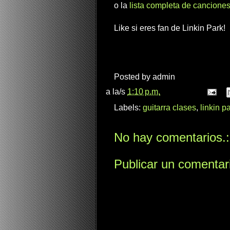
o la
lista completa de canciones
Like si eres fan de Linkin Park!
Posted by
admin
a la/s
1:10 p.m.
Labels:
guitarra clases
,
linkin p
No hay comentarios.:
Publicar un comentar