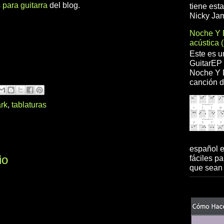
 para guitarra
del blog.
tiene est
Nicky Jam
Noche Y 
acústica 
Este es u
GuitarEP 
Noche Y D
canción d
ark
,
tablaturas
español 
io
fáciles pa
que sean 