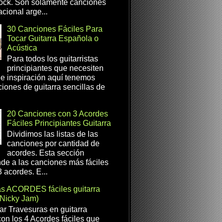
ock. Son solamente canciones
cional arge...
30 Canciones Fáciles Para
Tocar Guitarra Española o
Acústica
Para todos los guitarristas
principiantes que necesiten
e inspiración aquí tenemos
iones de guitarra sencillas de
20 Canciones con 3 Acordes
Fáciles Principiantes Guitarra
Dividimos las listas de las
canciones por cantidad de
acordes. Esta sección
de a las canciones más fáciles
 acordes. E...
as ACORDES fáciles guitarra
(Nicky Jam)
r Travesuras en guitarra
con los 4 Acordes fáciles que