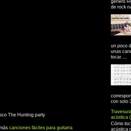
genero R
de rock na
un poco d
unas canc
tocar. ...
correspon
con solo 3
Travesur
isco The Hunting party
acústica 
Cómo toca
r más
canciones fáciles para guitarra
acústica 