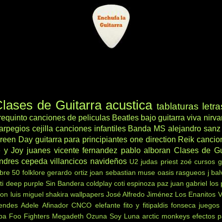
lases de Guitarra acustica
tablaturas
letra
requinto
canciones de peliculas
Beatles
bajo
guitarra viva
nirv
arpegios
cejilla
canciones infantiles
Banda MS
alejandro sanz
reen Day
guitarra para principiantes
one direction
Reik
cancio
 y Joy
juanes
vicente fernandez
pablo alboran
Clases de Gu
ndres cepeda
villancicos navideños
U2
judas priest
zoé
cursos g
ibre 50
folklore
gerardo ortiz
joan sebastian
muse
oasis
rasgueos
j bal
ti
deep purple
Sin Bandera
coldplay
coti
espinoza paz
juan gabriel
los
non
luis miguel
shakira
wallpapers
José Alfredo Jiménez
Los Enanitos 
endes
Adele
Afinador
CNCO
elefante
fito y fitipaldis
fonseca
juegos
ba
Foo Fighters
Megadeth
Ozuna
Soy Luna
arctic monkeys
efectos p