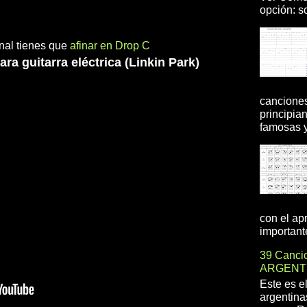
opción: so
inal tienes que
afinar en Drop C
ra guitarra eléctrica (Linkin Park)
canciones
principia
famosas y 
con el ap
importante
39 Cancio
ARGENT
Este es e
argentina