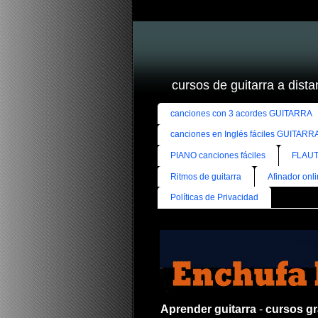
cursos de guitarra a distan
canciones con 3 acordes GUITARRA
canciones en Inglés fáciles GUITARR
PIANO canciones fáciles
FLAUT
Ritmos de guitarra
Afinador onl
Políticas de Privacidad
Aprender guitarra
-
cursos gra