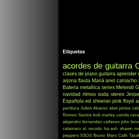
Etiquetas
acordes de guitarra
C
clases de piano
guitarra
aprender
arjona
flauta
Maná
ariel camacho
Bateria
metallica
series
Melendi
G
navidad
ritmos
soda stereo
Jesse
Española
ed sheeran
pink floyd
a
partitura
Julión Alvarez
abel pintos
cal
Romeo Santos
bob marley
camila
cera
alejandro fernandez
caifanes
john len
calamaro
el recodo
ha-ash
shawn m
peppers
5SOS
Bruno Mars
Café Tacv