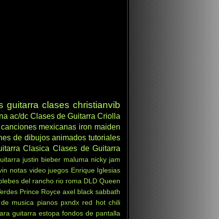
s
guitarra clases
christianvib
ana
ac/dc
Clases de Guitarra Criolla
canciones mexicanas
iron maiden
nes de dibujos animados
tutoriales
itarra Clasica
Clases de Guitarra
uitarra
justin bieber
maluma
nicky jam
vin
notas
video juegos
Enrique Iglesias
 plebes del rancho
rio roma
DLD
Queen
Verdes
Prince Royce
axel
black sabbath
 de musica
pianos
pxndx
red hot chili
ara guitarra
estopa
fondos de pantalla