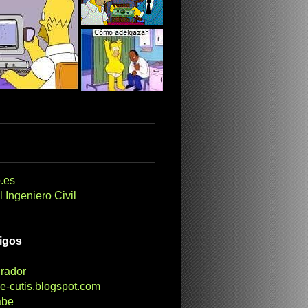
.es
 Ingeniero Civil
migos
irador
e-cutis.blogspot.com
abe