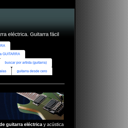
ra eléctrica. Guitarra fácil
RRA
ra GUITARRA
buscar por artista (guitarra)
alas
guitarra desde cero
de guitarra eléctrica
y acústica