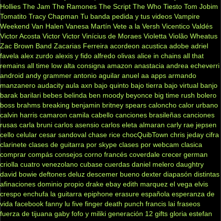
Hollies
The Jam
The Ramones
The Script
The Who
Tiesto
Tom Jobim
Tomatito
Tracy Chapman
Tu banda pedida y tus videos
Vampire
Weekend
Van Halen
Vanesa Martín
Vete a la Versh
Vicentico Valdés
Victor Acosta
Victor Victor
Vinícius de Moraes
Violetta
Violão
Wheatus
Zac Brown Band
Zacarias Ferreira
acordeon
acustica
adobe
adriel
favela
alex zurdo
alexis y fido
alfredo olivas
alice in chains
all that
remains
all time low
alta consigna
amazon
anastacia
andrea echeverri
android
andy grammer
antonio aguilar
anuel aa
apps
armando
manzanero
audacity
aula
axn
bajo quinto
bajo tierra
bajo virtual
banjo
barak
barilari
bebes
belinda
ben moody
beyonce
big time rush
bolero
boss
brahms
breaking benjamin
britney spears
caloncho
calor urbano
calvin harris
camaron
camila cabello
canciones brasileñas
canciones
rusas
carla bruni
carlos asensio
carlos eleta almaran
carly rae jepsen
cello
celular
cesar sandoval
chase rice
chocQuibTown
chris jeday
cifra
clarinete
clases de guitarra por skype
clases por webcam
clasica
comprar
compás
consejos
corno francés
coverdale
crecer german
criolla
cuatro venezolano
cubase
cuerdas
daniel melero
daughtry
david bowie
deftones
deluz
descemer bueno
dexter
diapasón
distintas
afinaciones
dominio propio
drake
ebay
edith marquez
el vega
elvis
crespo
enchufa la guitarra
epiphone
erasure
española
esperanza de
vida
facebook
fanny lu
five finger death punch
francis lai
fraseos
fuerza de tijuana
gaby fofo y miliki
generación 12
gifts
gloria estefan