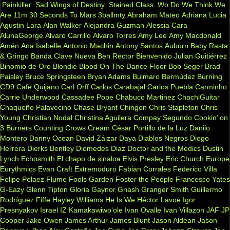
.Painkiller
.Sad Wings of Destiny
.Stained Class
.Wo Do We Think We
Are
11m
30 Seconds To Mars
3ballmty
Abraham Mateo
Adriana Lucia
Agustin Lara
Alan Walker
Alejandra Guzman
Alessia Cara
AlunaGeorge
Alvaro Carrillo
Alvaro Torres
Amy Lee
Amy Macdonald
Amén
Ana Isabelle
Antonio Machin
Antony Santos
Auburn
Baby Rasta
& Gringo
Banda Clave Nueva
Ben Rector
Bienvenido Julian Guitiérrez
Binomio de Oro
Blondie
Blood On The Dance Floor
Bob Seger
Brad
Paisley
Bruce Springsteen
Bryan Adams
Bulmaro Bermúdez
Burning
CD9
Cafe Quijano
Carl Orff
Carlos Carabajal
Carlos Puebla
Carminho
Carrie Underwood
Cassadee Pope
Chabuco Martinez
ChachiGuitar
Chaqueño Palavecino
Chase Bryant
Chingon
Chris Stapleton
Chris
Young
Christian Nodal
Christina Aguilera
Compay Segundo
Cookin’ on
3 Burners
Counting Crows
Cream
César Portillo de la Luz
Danilo
Montero
Danny Ocean
David Záizar
Daya
Diablos Negros
Diego
Herrera
Dierks Bentley
Diomedes Diaz
Doctor and the Medics
Dustin
Lynch
Echosmith
El chapo de sinaloa
Elvis Presley
Eric Church
Europe
Eurythmics
Evan Craft
Extremoduro
Fabian Corrales
Federico Villa
Felipe Pelaez
Flume
Fools Garden
Foster the People
Francesco Yates
G-Eazy
Glenn Tipton
Gloria Gaynor
Gnash
Granger Smith
Guillermo
Rodríguez Fiffe
Hayley Williams
He Is We
Héctor Lavoe
Igor
Presnyakov
Israel IZ Kamakawiwo'ole
Ivan Ovalle
Ivan Villazon
JAF
JP
Cooper
Jake Owen
James Arthur
James Blunt
Jason Aldean
Jason