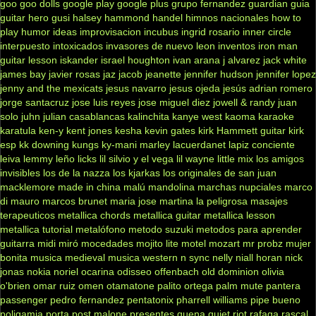
goo goo dolls
google play
google plus
grupo fernandez
guardian
guia
guitar hero
gusi
halsey
hammond
handel
himnos nacionales
how to
play
humor
ideas
improvisacion
incubus
ingrid rosario
inner circle
interpuesto
intoxicados
invasores de nuevo leon
inventos
iron man
guitar lesson
iskander
israel houghton
ivan arana
j alvarez
jack white
james bay
javier rosas
jaz jacob
jeanette
jennifer hudson
jennifer lopez
jenny and the mexicats
jesus navarro
jesus ojeda
jesús adrian romero
jorge santacruz
jose luis reyes
jose miguel diez
jowell & randy
juan
solo
juhn
julian casablancas
kalinchita
kanye west
kaoma
karaoke
karatula
ken-y
kent jones
kesha
kevin gates
kirk Hammett guitar
kirk
esp
kk downing
kungs
ky-mani marley
lacuerdanet
lapiz conciente
leiva
lemmy
leño
licks
lil silvio y el vega
lil wayne
little mix
los amigos
invisibles
los de la nazza
los kjarkas
los originales de san juan
macklemore
made in china
malú
mandolina
marchas nupciales
marco
di mauro
marcos brunet
maria jose
martina la peligrosa
masajes
terapeuticos
metallica chords
metallica guitar
metallica lesson
metallica tutorial
metalófono
metodo suzuki
metodos para aprender
guitarra
midi
miró
mocedades
mojito lite
motel
mozart
mr probz
mujer
bonita
musica medieval
musica western
n sync
nelly
niall horan
nick
jonas
nokia
noriel
ocarina
odisseo
offenbach
old dominion
olivia
o'brien
omar ruiz
omen
otamatone
palito ortega
palm mute
pantera
passenger
pedro fernandez
pentatonix
pharrell williams
pipe bueno
poligamia
porta
post malone
presentes
quena
quiet riot
rafaga
rascal