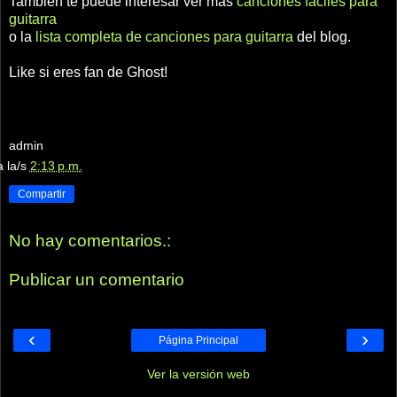
También te puede interesar ver más
canciones fáciles para
guitarra
o la
lista completa de canciones para guitarra
del blog.
Like si eres fan de Ghost!
admin
a la/s
2:13 p.m.
Compartir
No hay comentarios.:
Publicar un comentario
‹
›
Página Principal
Ver la versión web