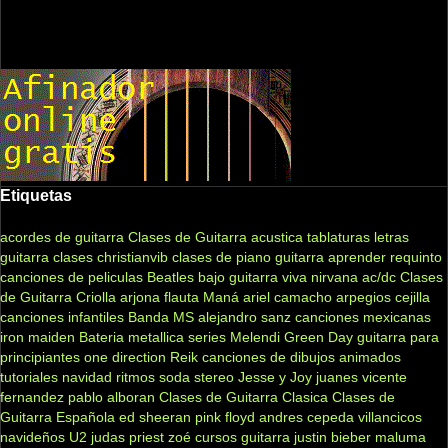
Etiquetas
acordes de guitarra
Clases de Guitarra acustica
tablaturas
letras
guitarra clases
christianvib
clases de piano
guitarra
aprender
requinto
canciones de peliculas
Beatles
bajo
guitarra viva
nirvana
ac/dc
Clases
de Guitarra Criolla
arjona
flauta
Maná
ariel camacho
arpegios
cejilla
canciones infantiles
Banda MS
alejandro sanz
canciones mexicanas
iron maiden
Bateria
metallica
series
Melendi
Green Day
guitarra para
principiantes
one direction
Reik
canciones de dibujos animados
tutoriales
navidad
ritmos
soda stereo
Jesse y Joy
juanes
vicente
fernandez
pablo alboran
Clases de Guitarra Clasica
Clases de
Guitarra Española
ed sheeran
pink floyd
andres cepeda
villancicos
navideños
U2
judas priest
zoé
cursos guitarra
justin bieber
maluma