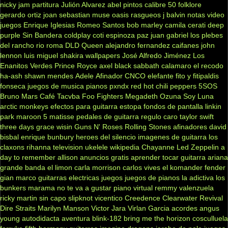
nicky jam
partitura
Julión Alvarez
abel pintos
calibre 50
folklore
gerardo ortiz
joan sebastian
muse
oasis
rasgueos
j balvin
notas
video
juegos
Enrique Iglesias
Romeo Santos
bob marley
camila
cerati
deep
purple
Sin Bandera
coldplay
coti
espinoza paz
juan gabriel
los plebes
del rancho
rio roma
DLD
Queen
alejandro fernandez
caifanes
john
lennon
luis miguel
shakira
wallpapers
José Alfredo Jiménez
Los
Enanitos Verdes
Prince Royce
axel
black sabbath
calamaro
el recodo
ha-ash
shawn mendes
Adele
Afinador
CNCO
elefante
fito y fitipaldis
fonseca
juegos de musica
pianos
pxndx
red hot chili peppers
5SOS
Bruno Mars
Café Tacvba
Foo Fighters
Megadeth
Ozuna
Soy Luna
arctic monkeys
efectos para guitarra
estopa
fondos de pantalla
linkin
park
maroon 5
matisse
pedales de guitarra
regulo caro
taylor swift
three days grace
wisin
Guns N' Roses
Rolling Stones
afinadores
david
bisbal
enrique bunbury
heroes del silencio
imagenes de guitarra
los
claxons
rihanna
television
ukelele
wikipedia
Chayanne
Led Zeppelin
a
day to remember
allison
anuncios gratis
aprender tocar guitarra
ariana
grande
banda el limon
carla morrison
carlos vives
el komander
fender
gian marco
guitarras electricas
juegos
juegos de pianos
la adictiva
los
bunkers
marama
no te va a gustar
piano virtual
remmy valenzuela
ricky martin
sin capo
slipknot
vicentico
Creedence Clearwater Revival
Dire Straits
Marilyn Manson
Victor Jara
Virlan Garcia
acordes
angus
young
autodidacta
aventura
blink-182
bring me the horizon
cosculluela