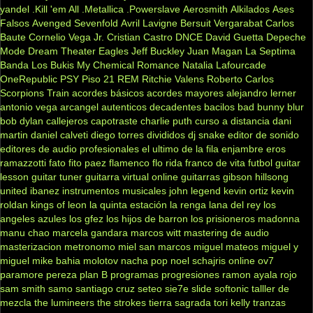
yandel
.Kill 'em All
.Metallica
.Powerslave
Aerosmith
Alkilados
Ases
Falsos
Avenged Sevenfold
Avril Lavigne
Bersuit Vergarabat
Carlos
Baute
Cornelio Vega Jr.
Cristian Castro
DNCE
David Guetta
Depeche
Mode
Dream Theater
Eagles
Jeff Buckley
Juan Magan
La Septima
Banda
Los Bukis
My Chemical Romance
Natalia Lafourcade
OneRepublic
PSY
Piso 21
REM
Ritchie Valens
Roberto Carlos
Scorpions
Train
acordes básicos
acordes mayores
alejandro lerner
antonio vega
arcangel
autenticos decadentes
bacilos
bad bunny
blur
bob dylan
callejeros
capotraste
charlie puth
curso a distancia
dani
martin
daniel calveti
diego torres
divididos
dj snake
editor de sonido
editores de audio profesionales
el ultimo de la fila
enjambre
eros
ramazzotti
fato
fito paez
flamenco
flo rida
franco de vita
futbol
guitar
lesson
guitar tuner
guitarra virtual online
guitarras gibson
hillsong
united
ibanez
instrumentos musicales
john legend
kevin ortiz
kevin
roldan
kings of leon
la quinta estación
la renga
lana del rey
los
angeles azules
los gfez
los hijos de barron
los prisioneros
madonna
manu chao
marcela gandara
marcos witt
mastering de audio
masterizacion
metronomo
miel san marcos
miguel mateos
miguel y
miguel
mike bahia
molotov
nacha pop
noel schajris
online
ov7
paramore
pereza
plan B
programas
progresiones
ramon ayala
rojo
sam smith
samo
santiago cruz
seteo
sie7e
slide
softonic
talller de
mezcla
the lumineers
the strokes
tierra sagrada
tori kelly
tranzas