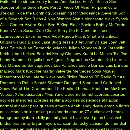
twitter
white stripes
zion y lenox
.And Justice For All
.British Steel
.Keeper of the Seven Keys Part 2
.Piece Of Mind
.Purpendicular
.Reload
.Ride the Lightning
.Screaming for Vengeance
.Seventh Son
of a Seventh Son
3 rios
4 Non Blondes
Alanis Morissette
Aleks Syntek
Alice Cooper
Alvaro Soler
Ben E King
Blake Shelton
Bobby McFerrin
Buena Vista Social Club
Chuck Berry
Dio
El Canto del Loco
Evanescence
Extreme
Feid
Fidel Rueda
Frank Sinatra
Gianluca
Grignani
Hugo Blanco
Jake Bugg
Jessie J
Jet
Jimmy Page
Joan Jett
Joss Favela
Juan Fernando Velasco
Julieta Venegas
Julio Jaramillo
Keith Urban
Kelsea Ballerini
Kenny Chesney
Kudai
La Mosca Tse-Tse
Lenin Ramirez
Loquillo
Los Angeles Negros
Los Cadetes De Linares
Los Manseros Santiagueños
Los Panchos
Lucho Barrios
Luis Enrique
Macaco
Mark Knopfler
Martín valverde
Mercedes Sosa
Miguel
Matamoros
Mon Laferte
Nickelback
Pixies
Placebo
R5
Radio Futura
Rammstein
Robin Schulz
Silvestre Dangond
Simon and Garfunkel
Snow Patrol
The Cranberries
The Kooks
Thomas Rhett
Tim McGraw
Volbeat
X Ambassadors
Ylvis
Yuridia
acorde bemol
acordes abiertos
acordes menores
acordes septima
acordes sostenidos
afinacion
normal
afinador para guitarra
america
anahi
andy rivera
antonio flores
aplicaciones online
asking alexandria
attaque 77
audioslave
beatriz
luengo
benny ibarra
billy joel
billy talent
black eyed peas
black veil
brides
brian may
bryant myers
cancion de rocky
cancion del mundial
canciones en guitarra
caos
cartel de santa
celso piña
celtas cortos