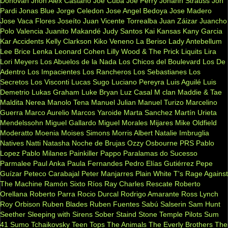
Donovan
Jhon Alex Castaño
Joe Cuba
Joe Perry
Johann Strauss
Jon
Pardi
Jonas Blue
Jorge Celedon
Jose Angel Bedoya
Jose Madero
Jose Vaca Flores
Joseíto
Juan Vicente Torrealba
Juan Záizar
Juancho
Polo Valencia
Juanito Makandé
Judy Santos
Kai
Kansas
Kany Garcia
Kar Accidents
Kelly Clarkson
Kiko Veneno
La Beriso
Lady Antebellum
Lee Brice
Lenka
Leonard Cohen
Lilly Wood & The Prick
Liquits
Lira
Lori Meyers
Los Abuelos de la Nada
Los Chicos del Boulevard
Los De
Adentro
Los Impacientes
Los Rancheros
Los Sebastianes
Los
Secretos
Los Visconti
Lucas Sugo
Luciano Pereyra
Luis Aguilé
Luis
Demetrio
Lukas Graham
Luke Bryan
Luz Casal
M clan
Maddie & Tae
Maldita Nerea
Manolo Tena
Manuel Julian
Manuel Turizo
Marcelino
Guerra
Marco Aurelio
Marcos Yaroide
Marta Sanchez
Martín Urieta
Mendelssohn
Miguel Gallardo
Miguel Morales
Mijares
Mike Oldfield
Moderatto
Moenia
Moises Simons
Morris Albert
Natalie Imbruglia
Natives
Natti Natasha
Noche de Brujas
Ozzy Osbourne
PRS
Pablo
Lopez
Pablo Milanes
Painkiller
Pappo
Paralamas do Sucesso
Parmalee
Paul Anka
Paula Fernandes
Pedro Elías Gutiérrez
Pepe
Guízar
Peteco Carabajal
Peter Manjarres
Plain White T's
Rage Against
The Machine
Ramón Sixto Ríos
Ray Charles
Rescate
Roberto
Orellana
Roberto Parra
Rocio Durcal
Rodrigo Amarante
Ross Lynch
Roy Orbison
Ruben Blades
Ruben Fuentes
Sabú
Salserin
Sam Hunt
Seether
Sleeping with Sirens
Sober
Staind
Stone Temple Pilots
Sum
41
Sumo
Tchaikovsky
Teen Tops
The Animals
The Everly Brothers
The