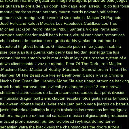
farruko
fifth harmony
guitarras
imagine dragons
jarabe de palo
juegos
de guitarra
la oreja de van gogh
lady gaga
leon larregui
libido
luis fonsi
manuel medrano
marc anthony
maren morris
novatos
pdf
selena
gomez
silvio rodriguez
the weeknd
violonchelo
.Master Of Puppets
José Feliciano
Kaleth Morales
Los Fabulosos Cadillacs
Los Tres
Michael Jackson
Pedro Infante
Pitbull
Santana
Violeta Parra
alex
campos
amplificador
avicii
bach
bateria virtual
canciones romanticas
chelo
clases de musica
curso gratis
daddy yankee
dread mar I
el
bebeto
el tri
ghost
hombres G
intocable
jason mraz
joaquin sabina
jose jose
juan luis guerra
katy perry
kiss
leo dan
leonel garcia
luis
coronel
marco antonio solis
mariachis
miley cyrus
rosana
system of a
down
ulices chaidez
voz de mando
.Fear Of The Dark
.Iron Maiden
.Machine Head
.Master of Reality
.Paranoid
.Somewhere in Time
.The
Number Of The Beast
Ace Freley
Beethoven
Carlos Rivera
Chino &
Nacho
Don Omar
Jimi Hendrix
Morat
Sia
alex ubago
armonica
backing
track
banda carnaval
bon jovi
cali y el dandee
calle 13
chris brown
christine d'clario
clases de bateria
concurso
cursos
daft punk
division
minuscula
dragon ball z
eric clapton
escalas
fotos
guitarristas famosos
helloween
idiomas
inglés
javier solis
juan pablo vega
juegos de bateria
justin timberlake
kalimba
la ley
la trakalosa
los recoditos
los rodriguez
lutheria
mago de oz
manuel carrasco
musica religiosa
pink
produccion
musical
pronunciacion
punteo
radiohead
reyli
ricardo montaner
sebastian yatra
the black keys
the chainsmokers
the doors
tutorial