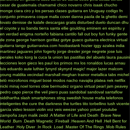
cesar de guatemala
chamamé
chico novarro
chris isaak
chucho
monge
ciara
ciro y los persas
clases guitarra en Uruguay
codigo fn
conjunto primavera
coque malla
cover
danna paola
de la ghetto
demi
lovato
denisse de kalafe
descargas gratis
disturbed
duelo
duncan dhu
el coyote y su banda tierra santa
ellie goulding
eminem
en espiritu y
en verdad
enigma norteño
fabiana cantilo
fall out boy
fun
funky
gente
de zona
george harrison
gorillaz
gotye
guaco
guitarra electrica virtual
guitarra tango
guitarraviva.com
hoobastank
hozier
iggy azalea
india
martinez
jaguares
john fogerty
jorge drexler
jorge negrete
jose luis
perales
koko
korg
la cuca
la union
las pastillas del abuelo
laura pausini
lecciones
leon gieco
les paul
los primos mx
los ronaldos
lucas arnau
luis eduardo aute
luthier
lynyrd skynyrd
magic!
major lazer
malcom
young
maldita vecindad
marshall
meghan trainor
metallica tabs
michel
teló
microfonos
miguel bosé
modos
nacho
navajita platea
nek
netflix
nicki minaj
noel torres
obie bermudez
organo virtual
pearl jam
peavey
pedro capo
pierce the veil
piero
puas
sandobal
sandoval
santaflow
siddhartha
slash
smartphones
sting
swedish house mafia
telefonos
inteligentes
the cure
the darkness
the turtles
tito torbellino
tush
vicente
garcia
video lesson
violin
voz veis
weezer
yahoo
yotuel
youtube
zampoña
zayn malik
zedd
.A Matter of Life and Death
.Brave New
World
.Burn
.Death Magnetic
.Fireball
.Heaven And Hell
.Hell Bent for
Leather
.Holy Diver
.In Rock
.Load
.Master Of The Rings
.Mob Rules