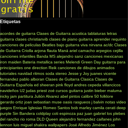
Etiquetas
acordes de guitarra
Clases de Guitarra acustica
tablaturas
letras
guitarra clases
christianvib
clases de piano
guitarra
aprender
requinto
canciones de peliculas
Beatles
bajo
guitarra viva
nirvana
ac/dc
Clases
de Guitarra Criolla
arjona
flauta
Maná
ariel camacho
arpegios
cejilla
canciones infantiles
Banda MS
alejandro sanz
canciones mexicanas
iron maiden
Bateria
metallica
series
Melendi
Green Day
guitarra para
principiantes
one direction
Reik
canciones de dibujos animados
tutoriales
navidad
ritmos
soda stereo
Jesse y Joy
juanes
vicente
fernandez
pablo alboran
Clases de Guitarra Clasica
Clases de
Guitarra Española
ed sheeran
pink floyd
andres cepeda
villancicos
navideños
U2
judas priest
zoé
cursos guitarra
justin bieber
maluma
nicky jam
partitura
Julión Alvarez
abel pintos
calibre 50
folklore
gerardo ortiz
joan sebastian
muse
oasis
rasgueos
j balvin
notas
video
juegos
Enrique Iglesias
Romeo Santos
bob marley
camila
cerati
deep
purple
Sin Bandera
coldplay
coti
espinoza paz
juan gabriel
los plebes
del rancho
rio roma
DLD
Queen
alejandro fernandez
caifanes
john
lennon
luis miguel
shakira
wallpapers
José Alfredo Jiménez
Los