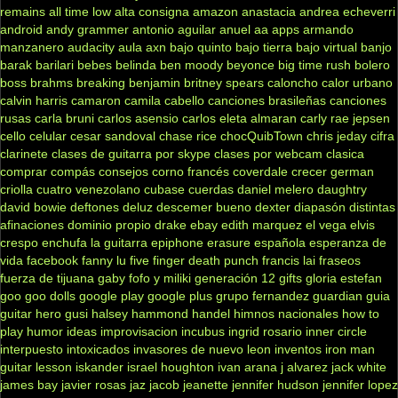
remains
all time low
alta consigna
amazon
anastacia
andrea echeverri
android
andy grammer
antonio aguilar
anuel aa
apps
armando
manzanero
audacity
aula
axn
bajo quinto
bajo tierra
bajo virtual
banjo
barak
barilari
bebes
belinda
ben moody
beyonce
big time rush
bolero
boss
brahms
breaking benjamin
britney spears
caloncho
calor urbano
calvin harris
camaron
camila cabello
canciones brasileñas
canciones
rusas
carla bruni
carlos asensio
carlos eleta almaran
carly rae jepsen
cello
celular
cesar sandoval
chase rice
chocQuibTown
chris jeday
cifra
clarinete
clases de guitarra por skype
clases por webcam
clasica
comprar
compás
consejos
corno francés
coverdale
crecer german
criolla
cuatro venezolano
cubase
cuerdas
daniel melero
daughtry
david bowie
deftones
deluz
descemer bueno
dexter
diapasón
distintas
afinaciones
dominio propio
drake
ebay
edith marquez
el vega
elvis
crespo
enchufa la guitarra
epiphone
erasure
española
esperanza de
vida
facebook
fanny lu
five finger death punch
francis lai
fraseos
fuerza de tijuana
gaby fofo y miliki
generación 12
gifts
gloria estefan
goo goo dolls
google play
google plus
grupo fernandez
guardian
guia
guitar hero
gusi
halsey
hammond
handel
himnos nacionales
how to
play
humor
ideas
improvisacion
incubus
ingrid rosario
inner circle
interpuesto
intoxicados
invasores de nuevo leon
inventos
iron man
guitar lesson
iskander
israel houghton
ivan arana
j alvarez
jack white
james bay
javier rosas
jaz jacob
jeanette
jennifer hudson
jennifer lopez