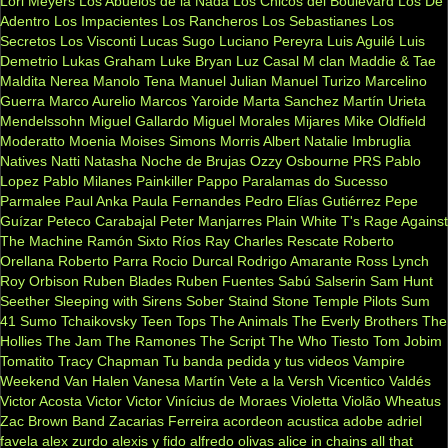
Lori Meyers
Los Abuelos de la Nada
Los Chicos del Boulevard
Los De
Adentro
Los Impacientes
Los Rancheros
Los Sebastianes
Los
Secretos
Los Visconti
Lucas Sugo
Luciano Pereyra
Luis Aguilé
Luis
Demetrio
Lukas Graham
Luke Bryan
Luz Casal
M clan
Maddie & Tae
Maldita Nerea
Manolo Tena
Manuel Julian
Manuel Turizo
Marcelino
Guerra
Marco Aurelio
Marcos Yaroide
Marta Sanchez
Martín Urieta
Mendelssohn
Miguel Gallardo
Miguel Morales
Mijares
Mike Oldfield
Moderatto
Moenia
Moises Simons
Morris Albert
Natalie Imbruglia
Natives
Natti Natasha
Noche de Brujas
Ozzy Osbourne
PRS
Pablo
Lopez
Pablo Milanes
Painkiller
Pappo
Paralamas do Sucesso
Parmalee
Paul Anka
Paula Fernandes
Pedro Elías Gutiérrez
Pepe
Guízar
Peteco Carabajal
Peter Manjarres
Plain White T's
Rage Against
The Machine
Ramón Sixto Ríos
Ray Charles
Rescate
Roberto
Orellana
Roberto Parra
Rocio Durcal
Rodrigo Amarante
Ross Lynch
Roy Orbison
Ruben Blades
Ruben Fuentes
Sabú
Salserin
Sam Hunt
Seether
Sleeping with Sirens
Sober
Staind
Stone Temple Pilots
Sum
41
Sumo
Tchaikovsky
Teen Tops
The Animals
The Everly Brothers
The
Hollies
The Jam
The Ramones
The Script
The Who
Tiesto
Tom Jobim
Tomatito
Tracy Chapman
Tu banda pedida y tus videos
Vampire
Weekend
Van Halen
Vanesa Martín
Vete a la Versh
Vicentico Valdés
Victor Acosta
Victor Victor
Vinícius de Moraes
Violetta
Violão
Wheatus
Zac Brown Band
Zacarias Ferreira
acordeon
acustica
adobe
adriel
favela
alex zurdo
alexis y fido
alfredo olivas
alice in chains
all that