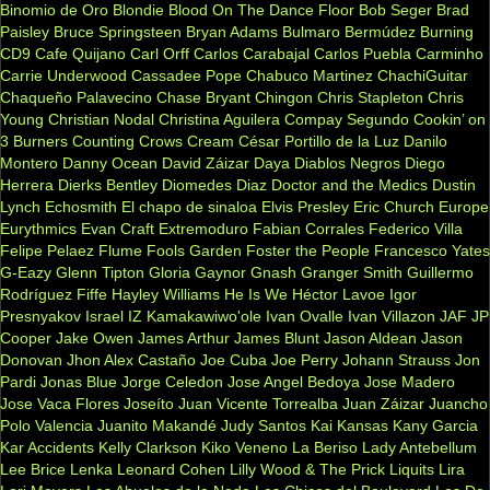
Binomio de Oro
Blondie
Blood On The Dance Floor
Bob Seger
Brad
Paisley
Bruce Springsteen
Bryan Adams
Bulmaro Bermúdez
Burning
CD9
Cafe Quijano
Carl Orff
Carlos Carabajal
Carlos Puebla
Carminho
Carrie Underwood
Cassadee Pope
Chabuco Martinez
ChachiGuitar
Chaqueño Palavecino
Chase Bryant
Chingon
Chris Stapleton
Chris
Young
Christian Nodal
Christina Aguilera
Compay Segundo
Cookin’ on
3 Burners
Counting Crows
Cream
César Portillo de la Luz
Danilo
Montero
Danny Ocean
David Záizar
Daya
Diablos Negros
Diego
Herrera
Dierks Bentley
Diomedes Diaz
Doctor and the Medics
Dustin
Lynch
Echosmith
El chapo de sinaloa
Elvis Presley
Eric Church
Europe
Eurythmics
Evan Craft
Extremoduro
Fabian Corrales
Federico Villa
Felipe Pelaez
Flume
Fools Garden
Foster the People
Francesco Yates
G-Eazy
Glenn Tipton
Gloria Gaynor
Gnash
Granger Smith
Guillermo
Rodríguez Fiffe
Hayley Williams
He Is We
Héctor Lavoe
Igor
Presnyakov
Israel IZ Kamakawiwo'ole
Ivan Ovalle
Ivan Villazon
JAF
JP
Cooper
Jake Owen
James Arthur
James Blunt
Jason Aldean
Jason
Donovan
Jhon Alex Castaño
Joe Cuba
Joe Perry
Johann Strauss
Jon
Pardi
Jonas Blue
Jorge Celedon
Jose Angel Bedoya
Jose Madero
Jose Vaca Flores
Joseíto
Juan Vicente Torrealba
Juan Záizar
Juancho
Polo Valencia
Juanito Makandé
Judy Santos
Kai
Kansas
Kany Garcia
Kar Accidents
Kelly Clarkson
Kiko Veneno
La Beriso
Lady Antebellum
Lee Brice
Lenka
Leonard Cohen
Lilly Wood & The Prick
Liquits
Lira