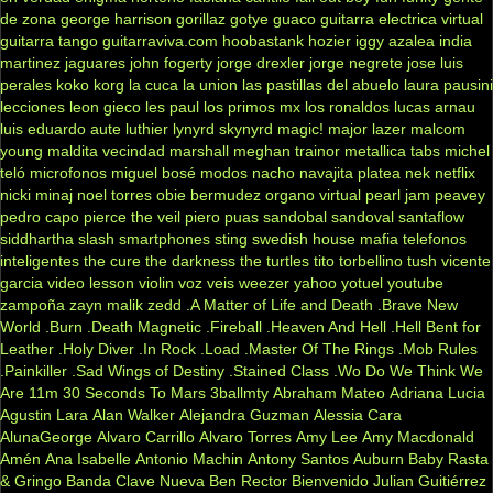
de zona
george harrison
gorillaz
gotye
guaco
guitarra electrica virtual
guitarra tango
guitarraviva.com
hoobastank
hozier
iggy azalea
india
martinez
jaguares
john fogerty
jorge drexler
jorge negrete
jose luis
perales
koko
korg
la cuca
la union
las pastillas del abuelo
laura pausini
lecciones
leon gieco
les paul
los primos mx
los ronaldos
lucas arnau
luis eduardo aute
luthier
lynyrd skynyrd
magic!
major lazer
malcom
young
maldita vecindad
marshall
meghan trainor
metallica tabs
michel
teló
microfonos
miguel bosé
modos
nacho
navajita platea
nek
netflix
nicki minaj
noel torres
obie bermudez
organo virtual
pearl jam
peavey
pedro capo
pierce the veil
piero
puas
sandobal
sandoval
santaflow
siddhartha
slash
smartphones
sting
swedish house mafia
telefonos
inteligentes
the cure
the darkness
the turtles
tito torbellino
tush
vicente
garcia
video lesson
violin
voz veis
weezer
yahoo
yotuel
youtube
zampoña
zayn malik
zedd
.A Matter of Life and Death
.Brave New
World
.Burn
.Death Magnetic
.Fireball
.Heaven And Hell
.Hell Bent for
Leather
.Holy Diver
.In Rock
.Load
.Master Of The Rings
.Mob Rules
.Painkiller
.Sad Wings of Destiny
.Stained Class
.Wo Do We Think We
Are
11m
30 Seconds To Mars
3ballmty
Abraham Mateo
Adriana Lucia
Agustin Lara
Alan Walker
Alejandra Guzman
Alessia Cara
AlunaGeorge
Alvaro Carrillo
Alvaro Torres
Amy Lee
Amy Macdonald
Amén
Ana Isabelle
Antonio Machin
Antony Santos
Auburn
Baby Rasta
& Gringo
Banda Clave Nueva
Ben Rector
Bienvenido Julian Guitiérrez