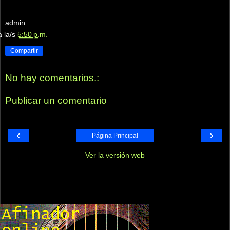
admin
a la/s
5:50 p.m.
Compartir
No hay comentarios.:
Publicar un comentario
‹
›
Página Principal
Ver la versión web