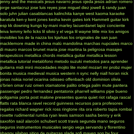
jenny and the mexicats
jesus navarro
jesus ojeda
jesús adrian romero
jorge santacruz
jose luis reyes
jose miguel diez
jowell & randy
juan
solo
juhn
julian casablancas
kalinchita
kanye west
kaoma
karaoke
karatula
ken-y
kent jones
kesha
kevin gates
kirk Hammett guitar
kirk
esp
kk downing
kungs
ky-mani marley
lacuerdanet
lapiz conciente
leiva
lemmy
leño
licks
lil silvio y el vega
lil wayne
little mix
los amigos
invisibles
los de la nazza
los kjarkas
los originales de san juan
macklemore
made in china
malú
mandolina
marchas nupciales
marco
di mauro
marcos brunet
maria jose
martina la peligrosa
masajes
terapeuticos
metallica chords
metallica guitar
metallica lesson
metallica tutorial
metalófono
metodo suzuki
metodos para aprender
guitarra
midi
miró
mocedades
mojito lite
motel
mozart
mr probz
mujer
bonita
musica medieval
musica western
n sync
nelly
niall horan
nick
jonas
nokia
noriel
ocarina
odisseo
offenbach
old dominion
olivia
o'brien
omar ruiz
omen
otamatone
palito ortega
palm mute
pantera
passenger
pedro fernandez
pentatonix
pharrell williams
pipe bueno
poligamia
porta
post malone
presentes
quena
quiet riot
rafaga
rascal
flatts
rata blanca
ravel
record guinness
recursos para profesores
regalos
richard wagner
rick ross
ringtone
rita ora
roberto tapia
rombai
roxette
rudimental
rumba
ryan lewis
samson
sasha benny y erik
saxofón
saúl alarcón
schubert
scott travis
segunda mano
seguros
seguros instrumentos musicales
sergio vega
servando y florentino
shaggy
silabas
sitios de guitarras
slade
sofi mayen
son by four