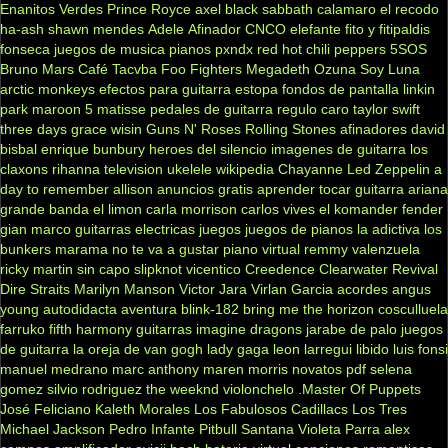
Enanitos Verdes
Prince Royce
axel
black sabbath
calamaro
el recodo
ha-ash
shawn mendes
Adele
Afinador
CNCO
elefante
fito y fitipaldis
fonseca
juegos de musica
pianos
pxndx
red hot chili peppers
5SOS
Bruno Mars
Café Tacvba
Foo Fighters
Megadeth
Ozuna
Soy Luna
arctic monkeys
efectos para guitarra
estopa
fondos de pantalla
linkin
park
maroon 5
matisse
pedales de guitarra
regulo caro
taylor swift
three days grace
wisin
Guns N' Roses
Rolling Stones
afinadores
david
bisbal
enrique bunbury
heroes del silencio
imagenes de guitarra
los
claxons
rihanna
television
ukelele
wikipedia
Chayanne
Led Zeppelin
a
day to remember
allison
anuncios gratis
aprender tocar guitarra
ariana
grande
banda el limon
carla morrison
carlos vives
el komander
fender
gian marco
guitarras electricas
juegos
juegos de pianos
la adictiva
los
bunkers
marama
no te va a gustar
piano virtual
remmy valenzuela
ricky martin
sin capo
slipknot
vicentico
Creedence Clearwater Revival
Dire Straits
Marilyn Manson
Victor Jara
Virlan Garcia
acordes
angus
young
autodidacta
aventura
blink-182
bring me the horizon
cosculluela
farruko
fifth harmony
guitarras
imagine dragons
jarabe de palo
juegos
de guitarra
la oreja de van gogh
lady gaga
leon larregui
libido
luis fonsi
manuel medrano
marc anthony
maren morris
novatos
pdf
selena
gomez
silvio rodriguez
the weeknd
violonchelo
.Master Of Puppets
José Feliciano
Kaleth Morales
Los Fabulosos Cadillacs
Los Tres
Michael Jackson
Pedro Infante
Pitbull
Santana
Violeta Parra
alex