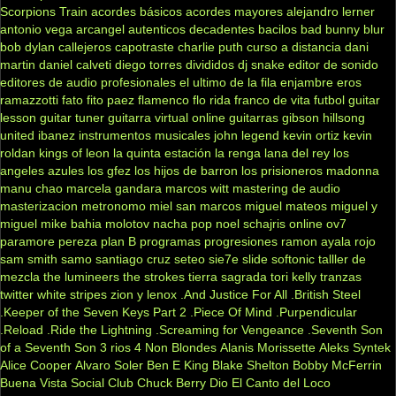
Scorpions
Train
acordes básicos
acordes mayores
alejandro lerner
antonio vega
arcangel
autenticos decadentes
bacilos
bad bunny
blur
bob dylan
callejeros
capotraste
charlie puth
curso a distancia
dani
martin
daniel calveti
diego torres
divididos
dj snake
editor de sonido
editores de audio profesionales
el ultimo de la fila
enjambre
eros
ramazzotti
fato
fito paez
flamenco
flo rida
franco de vita
futbol
guitar
lesson
guitar tuner
guitarra virtual online
guitarras gibson
hillsong
united
ibanez
instrumentos musicales
john legend
kevin ortiz
kevin
roldan
kings of leon
la quinta estación
la renga
lana del rey
los
angeles azules
los gfez
los hijos de barron
los prisioneros
madonna
manu chao
marcela gandara
marcos witt
mastering de audio
masterizacion
metronomo
miel san marcos
miguel mateos
miguel y
miguel
mike bahia
molotov
nacha pop
noel schajris
online
ov7
paramore
pereza
plan B
programas
progresiones
ramon ayala
rojo
sam smith
samo
santiago cruz
seteo
sie7e
slide
softonic
talller de
mezcla
the lumineers
the strokes
tierra sagrada
tori kelly
tranzas
twitter
white stripes
zion y lenox
.And Justice For All
.British Steel
.Keeper of the Seven Keys Part 2
.Piece Of Mind
.Purpendicular
.Reload
.Ride the Lightning
.Screaming for Vengeance
.Seventh Son
of a Seventh Son
3 rios
4 Non Blondes
Alanis Morissette
Aleks Syntek
Alice Cooper
Alvaro Soler
Ben E King
Blake Shelton
Bobby McFerrin
Buena Vista Social Club
Chuck Berry
Dio
El Canto del Loco