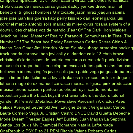
campos
amplificador
avicii
bach
bateria virtual
canciones romanticas
chelo
clases de musica
curso gratis
daddy yankee
dread mar I
el
bebeto
el tri
ghost
hombres G
intocable
jason mraz
joaquin sabina
jose jose
juan luis guerra
katy perry
kiss
leo dan
leonel garcia
luis
coronel
marco antonio solis
mariachis
miley cyrus
rosana
system of a
down
ulices chaidez
voz de mando
.Fear Of The Dark
.Iron Maiden
.Machine Head
.Master of Reality
.Paranoid
.Somewhere in Time
.The
Number Of The Beast
Ace Freley
Beethoven
Carlos Rivera
Chino &
Nacho
Don Omar
Jimi Hendrix
Morat
Sia
alex ubago
armonica
backing
track
banda carnaval
bon jovi
cali y el dandee
calle 13
chris brown
christine d'clario
clases de bateria
concurso
cursos
daft punk
division
minuscula
dragon ball z
eric clapton
escalas
fotos
guitarristas famosos
helloween
idiomas
inglés
javier solis
juan pablo vega
juegos de bateria
justin timberlake
kalimba
la ley
la trakalosa
los recoditos
los rodriguez
lutheria
mago de oz
manuel carrasco
musica religiosa
pink
produccion
musical
pronunciacion
punteo
radiohead
reyli
ricardo montaner
sebastian yatra
the black keys
the chainsmokers
the doors
tutorial
yandel
.Kill 'em All
.Metallica
.Powerslave
Aerosmith
Alkilados
Ases
Falsos
Avenged Sevenfold
Avril Lavigne
Bersuit Vergarabat
Carlos
Baute
Cornelio Vega Jr.
Cristian Castro
DNCE
David Guetta
Depeche
Mode
Dream Theater
Eagles
Jeff Buckley
Juan Magan
La Septima
Banda
Los Bukis
My Chemical Romance
Natalia Lafourcade
OneRepublic
PSY
Piso 21
REM
Ritchie Valens
Roberto Carlos