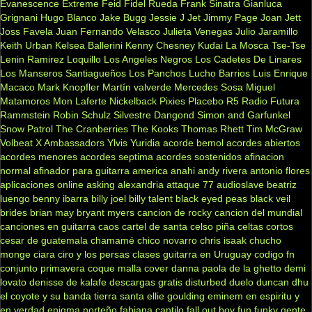
Evanescence
Extreme
Feid
Fidel Rueda
Frank Sinatra
Gianluca
Grignani
Hugo Blanco
Jake Bugg
Jessie J
Jet
Jimmy Page
Joan Jett
Joss Favela
Juan Fernando Velasco
Julieta Venegas
Julio Jaramillo
Keith Urban
Kelsea Ballerini
Kenny Chesney
Kudai
La Mosca Tse-Tse
Lenin Ramirez
Loquillo
Los Angeles Negros
Los Cadetes De Linares
Los Manseros Santiagueños
Los Panchos
Lucho Barrios
Luis Enrique
Macaco
Mark Knopfler
Martín valverde
Mercedes Sosa
Miguel
Matamoros
Mon Laferte
Nickelback
Pixies
Placebo
R5
Radio Futura
Rammstein
Robin Schulz
Silvestre Dangond
Simon and Garfunkel
Snow Patrol
The Cranberries
The Kooks
Thomas Rhett
Tim McGraw
Volbeat
X Ambassadors
Ylvis
Yuridia
acorde bemol
acordes abiertos
acordes menores
acordes septima
acordes sostenidos
afinacion
normal
afinador para guitarra
america
anahi
andy rivera
antonio flores
aplicaciones online
asking alexandria
attaque 77
audioslave
beatriz
luengo
benny ibarra
billy joel
billy talent
black eyed peas
black veil
brides
brian may
bryant myers
cancion de rocky
cancion del mundial
canciones en guitarra
caos
cartel de santa
celso piña
celtas cortos
cesar de guatemala
chamamé
chico novarro
chris isaak
chucho
monge
ciara
ciro y los persas
clases guitarra en Uruguay
codigo fn
conjunto primavera
coque malla
cover
danna paola
de la ghetto
demi
lovato
denisse de kalafe
descargas gratis
disturbed
duelo
duncan dhu
el coyote y su banda tierra santa
ellie goulding
eminem
en espiritu y
en verdad
enigma norteño
fabiana cantilo
fall out boy
fun
funky
gente