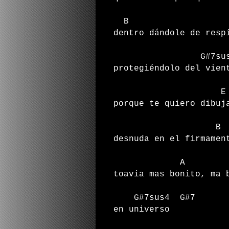
B 
dentro dándole de resp
G#7sus4 
protegiéndolo del vien
porque te quiero dibuj
B
d
esnuda en el firmamen
toavia mas bonito, ma
G#7sus4 G#7
en universo