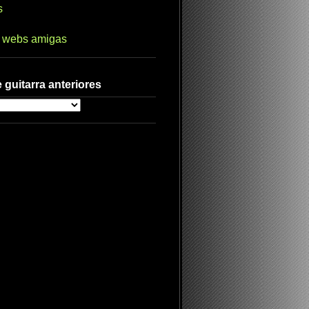
s
s webs amigas
 guitarra anteriores