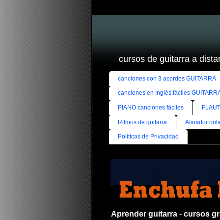
cursos de guitarra a distan
canciones con 3 acordes GUITARRA
canciones en Inglés fáciles GUITARR
PIANO canciones fáciles
FLAUT
Ritmos de guitarra
Afinador onl
Políticas de Privacidad
Aprender guitarra
-
cursos gra