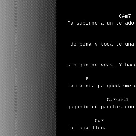
C#
Pa subirme a un tejado
de pena y tocarte una
sin que me veas. Y hac
B
la maleta pa quedarme 
G#7sus
jugando un parchis co
G#7
la luna llena