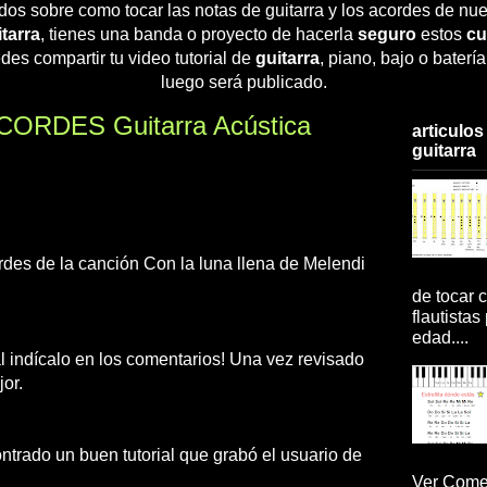
dos sobre como tocar las notas de guitarra y los acordes de nue
tarra
, tienes una banda o proyecto de hacerla
seguro
estos
cu
des compartir tu video tutorial de
guitarra
, piano, bajo o baterí
luego será publicado.
ACORDES Guitarra Acústica
articulos
guitarra
ordes de la canción Con la luna llena de Melendi
de tocar c
flautistas
edad....
ial indícalo en los comentarios! Una vez revisado
or.
do un buen tutorial que grabó el usuario de
Ver Comen