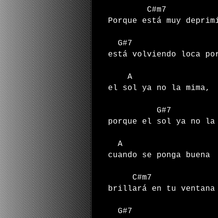
C#m
Porque está muy deprim
G#7
está volviendo loca po
A
el sol ya no la mima,
G#7
porque el sol ya no la
A
cuando se ponga buena
C#m7
brillará en tu ventana
G#