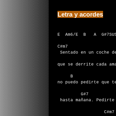
Letra y acordes
E Am6/E B A G#7SU
C#m7
Sentado en un coche d
que se derrite cada am
no puedo pedirte que t
G#7
hasta mañana. Pedirte
C#m7