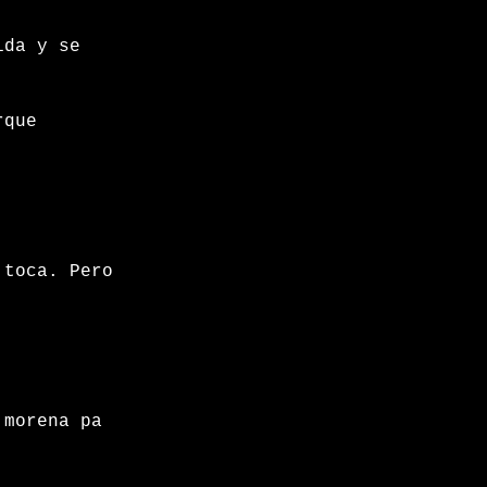
7
ida y se
rque
 toca. Pero
 morena pa
7