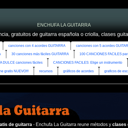
ENCHUFA LA GUITARRA
cia, gratuitos de guitarra española o criolla, clases guitar
canciones con 4 acordes GUITARRA
canciones con 5 acordes GUITA
A
30 canciones más fáciles GUITARRA
100 CANCIONES FACILES pa
A DULCE canciones fáciles
CANCIONES FACILES: Elige un instrumento
ine gratis NUEVO!!!
recursos
gráficos de acordes
graficos de esc
tis de guitarra
- Enchufa La Guitarra reune métodos y
clases 