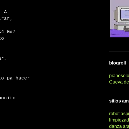
A
irar,
G#7
to
E
ar,
blogroll
pianosolo
to pa hacer
Cueva del
A
 bonito
sitios a
robot asp
limpiezad
danza ar