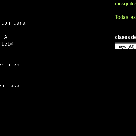
mosquito
m7
Todas la
 con cara
clases de
A
 tet@
er bien
en casa
4
n