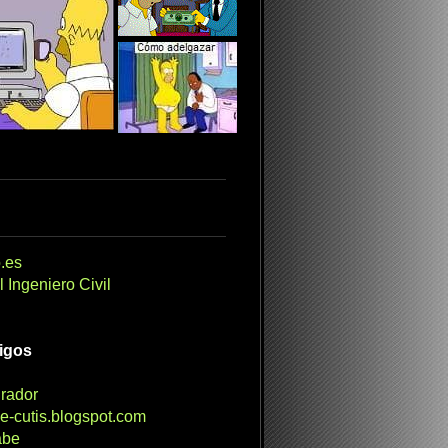
.es
 Ingeniero Civil
migos
irador
e-cutis.blogspot.com
abe