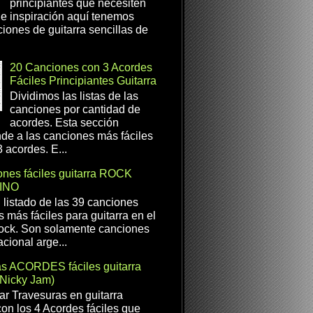
principiantes que necesiten
e inspiración aquí tenemos
iones de guitarra sencillas de
20 Canciones con 3 Acordes
Fáciles Principiantes Guitarra
Dividimos las listas de las
canciones por cantidad de
acordes. Esta sección
de a las canciones más fáciles
 acordes. E...
nes fáciles guitarra ROCK
INO
l listado de las 39 canciones
s más fáciles para guitarra en el
ock. Son solamente canciones
cional arge...
as ACORDES fáciles guitarra
(Nicky Jam)
r Travesuras en guitarra
con los 4 Acordes fáciles que