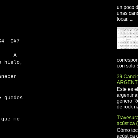
un poco d
unas canc
tocar. ...
S4 G#7
 A
correspon
e hielo,
con solo 3
39 Cancio
anecer
ARGENT
Este es e
B
argentina
e quedes
genero R
de rock na
Travesur
 que me
acústica 
Cómo toca
acústica 