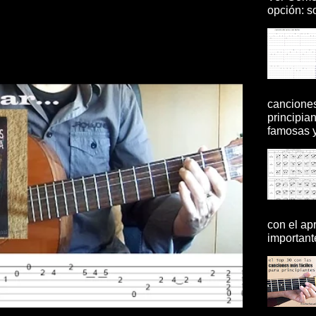
opción: so
canciones
principia
famosas y 
con el ap
importante