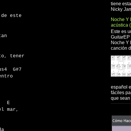
o.
tiene est
Nicky Jam
 de este
Noche Y 
acústica 
A
Este es u
 tan
GuitarEP 
Noche Y D
canción d
to, tener
G#7
entro
español 
fáciles pa
que sean 
E
el mar,
da