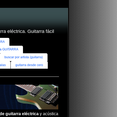
ra eléctrica. Guitarra fácil
RRA
ra GUITARRA
buscar por artista (guitarra)
alas
guitarra desde cero
de guitarra eléctrica
y acústica