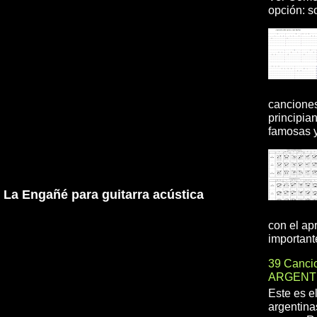
opción: so
canciones
principia
famosas y 
 La Engañé para guitarra acústica
con el ap
importante
39 Cancio
ARGENT
Este es e
argentina