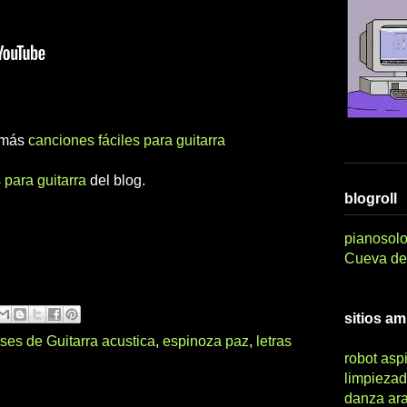
r más
canciones fáciles para guitarra
 para guitarra
del blog.
blogroll
pianosolo
Cueva del
sitios a
ses de Guitarra acustica
,
espinoza paz
,
letras
robot asp
limpiezad
danza ar