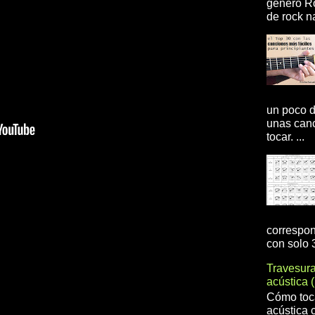
genero R
de rock na
un poco d
unas canc
tocar. ...
correspon
con solo 3
Travesur
acústica 
Cómo toca
acústica 