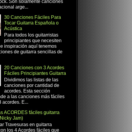
ock. Son solamente canciones
cional arge...
30 Canciones Fáciles Para
Tocar Guitarra Española o
Acústica
Para todos los guitarristas
principiantes que necesiten
e inspiración aquí tenemos
iones de guitarra sencillas de
20 Canciones con 3 Acordes
Fáciles Principiantes Guitarra
Dividimos las listas de las
canciones por cantidad de
acordes. Esta sección
de a las canciones más fáciles
 acordes. E...
as ACORDES fáciles guitarra
(Nicky Jam)
r Travesuras en guitarra
con los 4 Acordes fáciles que