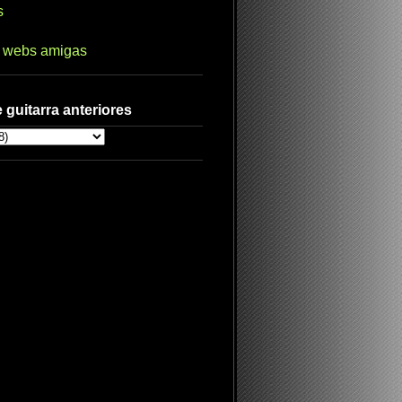
s
s webs amigas
 guitarra anteriores