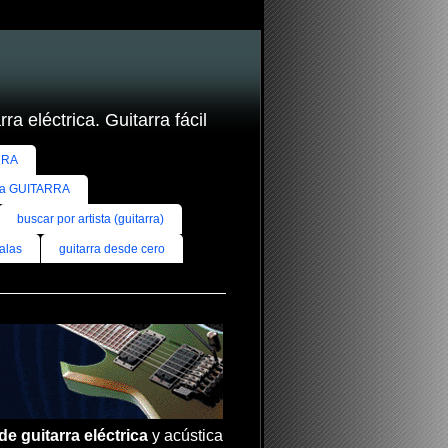
ra eléctrica. Guitarra fácil
RRA
ra GUITARRA
buscar por artista (guitarra)
alas
guitarra desde cero
de guitarra eléctrica
y acústica