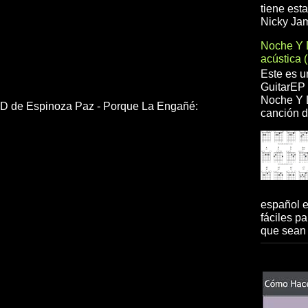
tiene est
Nicky Jam
Noche Y 
acústica 
Este es u
GuitarEP 
Noche Y D
n HD de Espinoza Paz - Porque La Engañé:
canción d
español 
fáciles pa
que sean 