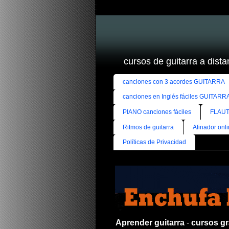
cursos de guitarra a distan
canciones con 3 acordes GUITARRA
canciones en Inglés fáciles GUITARR
PIANO canciones fáciles
FLAUT
Ritmos de guitarra
Afinador onl
Políticas de Privacidad
Aprender guitarra
-
cursos gra