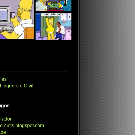
.es
 Ingeniero Civil
migos
irador
e-cutis.blogspot.com
abe