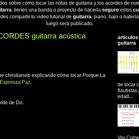
dos sobre como tocar las notas de guitarra y los acordes de nue
tarra
, tienes una banda o proyecto de hacerla
seguro
estos
cu
des compartir tu video tutorial de
guitarra
, piano, bajo o baterí
luego será publicado.
CORDES guitarra acústica
articulos
guitarra
ube christianvib explicando cómo tocar Porque La
Espinoza Paz
.
de tocar c
flautistas
edad....
orde de Do.
Ver Comen