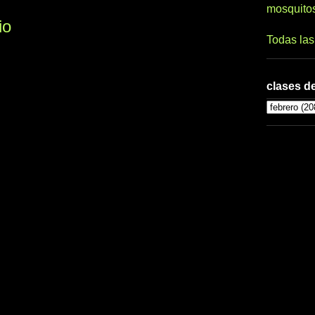
mosquito
io
Todas la
clases de