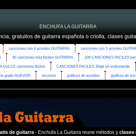
ENCHUFA LA GUITARRA
cia, gratuitos de guitarra española o criolla, clases guitar
canciones con 4 acordes GUITARRA
canciones con 5 acordes GUITA
A
30 canciones más fáciles GUITARRA
100 CANCIONES FACILES pa
A DULCE canciones fáciles
CANCIONES FACILES: Elige un instrumento
ine gratis NUEVO!!!
recursos
gráficos de acordes
graficos de esc
tis de guitarra
- Enchufa La Guitarra reune métodos y
clases 