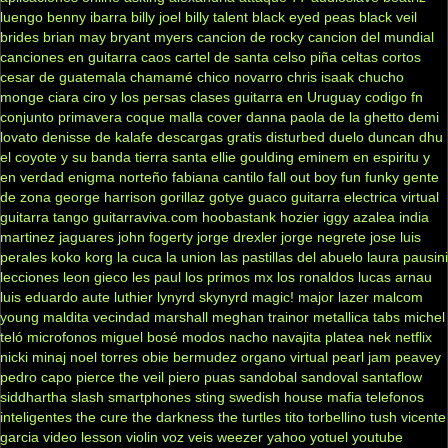
luengo
benny ibarra
billy joel
billy talent
black eyed peas
black veil
brides
brian may
bryant myers
cancion de rocky
cancion del mundial
canciones en guitarra
caos
cartel de santa
celso piña
celtas cortos
cesar de guatemala
chamamé
chico novarro
chris isaak
chucho
monge
ciara
ciro y los persas
clases guitarra en Uruguay
codigo fn
conjunto primavera
coque malla
cover
danna paola
de la ghetto
demi
lovato
denisse de kalafe
descargas gratis
disturbed
duelo
duncan dhu
el coyote y su banda tierra santa
ellie goulding
eminem
en espiritu y
en verdad
enigma norteño
fabiana cantilo
fall out boy
fun
funky
gente
de zona
george harrison
gorillaz
gotye
guaco
guitarra electrica virtual
guitarra tango
guitarraviva.com
hoobastank
hozier
iggy azalea
india
martinez
jaguares
john fogerty
jorge drexler
jorge negrete
jose luis
perales
koko
korg
la cuca
la union
las pastillas del abuelo
laura pausini
lecciones
leon gieco
les paul
los primos mx
los ronaldos
lucas arnau
luis eduardo aute
luthier
lynyrd skynyrd
magic!
major lazer
malcom
young
maldita vecindad
marshall
meghan trainor
metallica tabs
michel
teló
microfonos
miguel bosé
modos
nacho
navajita platea
nek
netflix
nicki minaj
noel torres
obie bermudez
organo virtual
pearl jam
peavey
pedro capo
pierce the veil
piero
puas
sandobal
sandoval
santaflow
siddhartha
slash
smartphones
sting
swedish house mafia
telefonos
inteligentes
the cure
the darkness
the turtles
tito torbellino
tush
vicente
garcia
video lesson
violin
voz veis
weezer
yahoo
yotuel
youtube