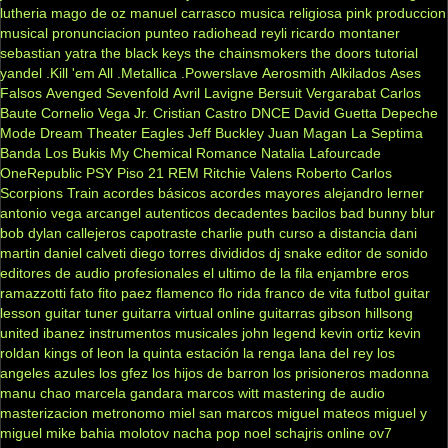
lutheria
mago de oz
manuel carrasco
musica religiosa
pink
produccion
musical
pronunciacion
punteo
radiohead
reyli
ricardo montaner
sebastian yatra
the black keys
the chainsmokers
the doors
tutorial
yandel
.Kill 'em All
.Metallica
.Powerslave
Aerosmith
Alkilados
Ases
Falsos
Avenged Sevenfold
Avril Lavigne
Bersuit Vergarabat
Carlos
Baute
Cornelio Vega Jr.
Cristian Castro
DNCE
David Guetta
Depeche
Mode
Dream Theater
Eagles
Jeff Buckley
Juan Magan
La Septima
Banda
Los Bukis
My Chemical Romance
Natalia Lafourcade
OneRepublic
PSY
Piso 21
REM
Ritchie Valens
Roberto Carlos
Scorpions
Train
acordes básicos
acordes mayores
alejandro lerner
antonio vega
arcangel
autenticos decadentes
bacilos
bad bunny
blur
bob dylan
callejeros
capotraste
charlie puth
curso a distancia
dani
martin
daniel calveti
diego torres
divididos
dj snake
editor de sonido
editores de audio profesionales
el ultimo de la fila
enjambre
eros
ramazzotti
fato
fito paez
flamenco
flo rida
franco de vita
futbol
guitar
lesson
guitar tuner
guitarra virtual online
guitarras gibson
hillsong
united
ibanez
instrumentos musicales
john legend
kevin ortiz
kevin
roldan
kings of leon
la quinta estación
la renga
lana del rey
los
angeles azules
los gfez
los hijos de barron
los prisioneros
madonna
manu chao
marcela gandara
marcos witt
mastering de audio
masterizacion
metronomo
miel san marcos
miguel mateos
miguel y
miguel
mike bahia
molotov
nacha pop
noel schajris
online
ov7