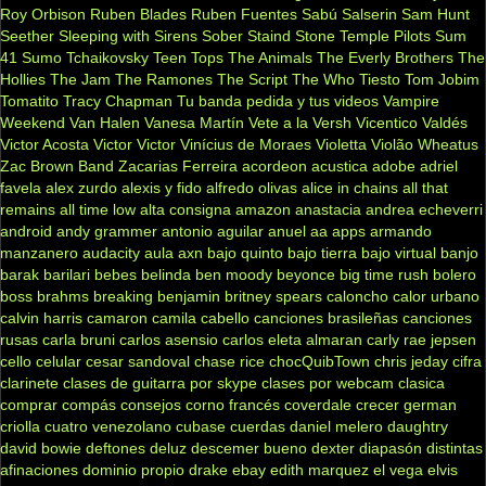
Roy Orbison
Ruben Blades
Ruben Fuentes
Sabú
Salserin
Sam Hunt
Seether
Sleeping with Sirens
Sober
Staind
Stone Temple Pilots
Sum
41
Sumo
Tchaikovsky
Teen Tops
The Animals
The Everly Brothers
The
Hollies
The Jam
The Ramones
The Script
The Who
Tiesto
Tom Jobim
Tomatito
Tracy Chapman
Tu banda pedida y tus videos
Vampire
Weekend
Van Halen
Vanesa Martín
Vete a la Versh
Vicentico Valdés
Victor Acosta
Victor Victor
Vinícius de Moraes
Violetta
Violão
Wheatus
Zac Brown Band
Zacarias Ferreira
acordeon
acustica
adobe
adriel
favela
alex zurdo
alexis y fido
alfredo olivas
alice in chains
all that
remains
all time low
alta consigna
amazon
anastacia
andrea echeverri
android
andy grammer
antonio aguilar
anuel aa
apps
armando
manzanero
audacity
aula
axn
bajo quinto
bajo tierra
bajo virtual
banjo
barak
barilari
bebes
belinda
ben moody
beyonce
big time rush
bolero
boss
brahms
breaking benjamin
britney spears
caloncho
calor urbano
calvin harris
camaron
camila cabello
canciones brasileñas
canciones
rusas
carla bruni
carlos asensio
carlos eleta almaran
carly rae jepsen
cello
celular
cesar sandoval
chase rice
chocQuibTown
chris jeday
cifra
clarinete
clases de guitarra por skype
clases por webcam
clasica
comprar
compás
consejos
corno francés
coverdale
crecer german
criolla
cuatro venezolano
cubase
cuerdas
daniel melero
daughtry
david bowie
deftones
deluz
descemer bueno
dexter
diapasón
distintas
afinaciones
dominio propio
drake
ebay
edith marquez
el vega
elvis