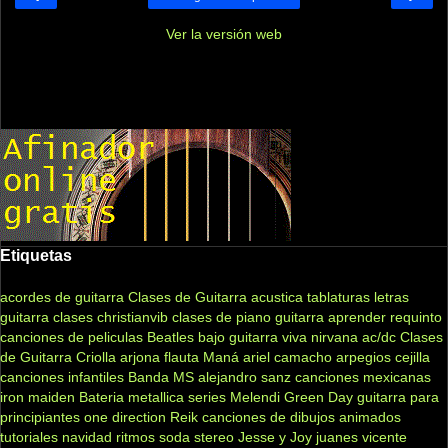
Ver la versión web
Etiquetas
acordes de guitarra
Clases de Guitarra acustica
tablaturas
letras
guitarra clases
christianvib
clases de piano
guitarra
aprender
requinto
canciones de peliculas
Beatles
bajo
guitarra viva
nirvana
ac/dc
Clases
de Guitarra Criolla
arjona
flauta
Maná
ariel camacho
arpegios
cejilla
canciones infantiles
Banda MS
alejandro sanz
canciones mexicanas
iron maiden
Bateria
metallica
series
Melendi
Green Day
guitarra para
principiantes
one direction
Reik
canciones de dibujos animados
tutoriales
navidad
ritmos
soda stereo
Jesse y Joy
juanes
vicente