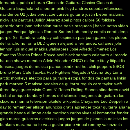
fernandez
pablo alboran
Clases de Guitarra Clasica
Clases de
Guitarra Española
ed sheeran
pink floyd
andres cepeda
villancicos
navideños
U2
judas priest
zoé
cursos guitarra
justin bieber
maluma
nicky jam
partitura
Julión Alvarez
abel pintos
calibre 50
folklore
gerardo ortiz
joan sebastian
muse
oasis
rasgueos
j balvin
notas
video
juegos
Enrique Iglesias
Romeo Santos
bob marley
camila
cerati
deep
purple
Sin Bandera
coldplay
coti
espinoza paz
juan gabriel
los plebes
del rancho
rio roma
DLD
Queen
alejandro fernandez
caifanes
john
lennon
luis miguel
shakira
wallpapers
José Alfredo Jiménez
Los
Enanitos Verdes
Prince Royce
axel
black sabbath
calamaro
el recodo
ha-ash
shawn mendes
Adele
Afinador
CNCO
elefante
fito y fitipaldis
fonseca
juegos de musica
pianos
pxndx
red hot chili peppers
5SOS
Bruno Mars
Café Tacvba
Foo Fighters
Megadeth
Ozuna
Soy Luna
arctic monkeys
efectos para guitarra
estopa
fondos de pantalla
linkin
park
maroon 5
matisse
pedales de guitarra
regulo caro
taylor swift
three days grace
wisin
Guns N' Roses
Rolling Stones
afinadores
david
bisbal
enrique bunbury
heroes del silencio
imagenes de guitarra
los
claxons
rihanna
television
ukelele
wikipedia
Chayanne
Led Zeppelin
a
day to remember
allison
anuncios gratis
aprender tocar guitarra
ariana
grande
banda el limon
carla morrison
carlos vives
el komander
fender
gian marco
guitarras electricas
juegos
juegos de pianos
la adictiva
los
bunkers
marama
no te va a gustar
piano virtual
remmy valenzuela