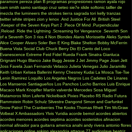
paramore
pereza
plan B
programas
progresiones
ramon ayala
rojo
sam smith
samo
santiago cruz
seteo
sie7e
slide
softonic
talller de
mezcla
the lumineers
the strokes
tierra sagrada
tori kelly
tranzas
twitter
white stripes
zion y lenox
.And Justice For All
.British Steel
.Keeper of the Seven Keys Part 2
.Piece Of Mind
.Purpendicular
.Reload
.Ride the Lightning
.Screaming for Vengeance
.Seventh Son
of a Seventh Son
3 rios
4 Non Blondes
Alanis Morissette
Aleks Syntek
Alice Cooper
Alvaro Soler
Ben E King
Blake Shelton
Bobby McFerrin
Buena Vista Social Club
Chuck Berry
Dio
El Canto del Loco
Evanescence
Extreme
Feid
Fidel Rueda
Frank Sinatra
Gianluca
Grignani
Hugo Blanco
Jake Bugg
Jessie J
Jet
Jimmy Page
Joan Jett
Joss Favela
Juan Fernando Velasco
Julieta Venegas
Julio Jaramillo
Keith Urban
Kelsea Ballerini
Kenny Chesney
Kudai
La Mosca Tse-Tse
Lenin Ramirez
Loquillo
Los Angeles Negros
Los Cadetes De Linares
Los Manseros Santiagueños
Los Panchos
Lucho Barrios
Luis Enrique
Macaco
Mark Knopfler
Martín valverde
Mercedes Sosa
Miguel
Matamoros
Mon Laferte
Nickelback
Pixies
Placebo
R5
Radio Futura
Rammstein
Robin Schulz
Silvestre Dangond
Simon and Garfunkel
Snow Patrol
The Cranberries
The Kooks
Thomas Rhett
Tim McGraw
Volbeat
X Ambassadors
Ylvis
Yuridia
acorde bemol
acordes abiertos
acordes menores
acordes septima
acordes sostenidos
afinacion
normal
afinador para guitarra
america
anahi
andy rivera
antonio flores
aplicaciones online
asking alexandria
attaque 77
audioslave
beatriz