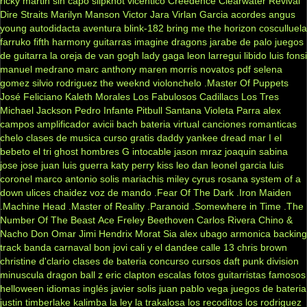
ricky martin
sin capo
slipknot
vicentico
Creedence Clearwater Revival
Dire Straits
Marilyn Manson
Victor Jara
Virlan Garcia
acordes
angus
young
autodidacta
aventura
blink-182
bring me the horizon
cosculluela
farruko
fifth harmony
guitarras
imagine dragons
jarabe de palo
juegos
de guitarra
la oreja de van gogh
lady gaga
leon larregui
libido
luis fonsi
manuel medrano
marc anthony
maren morris
novatos
pdf
selena
gomez
silvio rodriguez
the weeknd
violonchelo
.Master Of Puppets
José Feliciano
Kaleth Morales
Los Fabulosos Cadillacs
Los Tres
Michael Jackson
Pedro Infante
Pitbull
Santana
Violeta Parra
alex
campos
amplificador
avicii
bach
bateria virtual
canciones romanticas
chelo
clases de musica
curso gratis
daddy yankee
dread mar I
el
bebeto
el tri
ghost
hombres G
intocable
jason mraz
joaquin sabina
jose jose
juan luis guerra
katy perry
kiss
leo dan
leonel garcia
luis
coronel
marco antonio solis
mariachis
miley cyrus
rosana
system of a
down
ulices chaidez
voz de mando
.Fear Of The Dark
.Iron Maiden
.Machine Head
.Master of Reality
.Paranoid
.Somewhere in Time
.The
Number Of The Beast
Ace Freley
Beethoven
Carlos Rivera
Chino &
Nacho
Don Omar
Jimi Hendrix
Morat
Sia
alex ubago
armonica
backing
track
banda carnaval
bon jovi
cali y el dandee
calle 13
chris brown
christine d'clario
clases de bateria
concurso
cursos
daft punk
division
minuscula
dragon ball z
eric clapton
escalas
fotos
guitarristas famosos
helloween
idiomas
inglés
javier solis
juan pablo vega
juegos de bateria
justin timberlake
kalimba
la ley
la trakalosa
los recoditos
los rodriguez