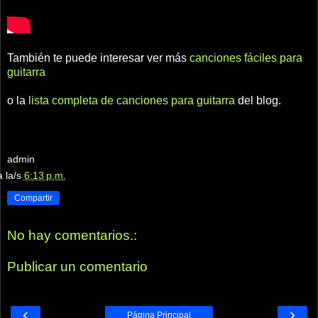
También te puede interesar ver más
canciones fáciles para
guitarra
o la
lista completa de canciones para guitarra
del blog.
admin
a la/s
6:13 p.m.
Compartir
No hay comentarios.:
Publicar un comentario
‹
›
Página Principal