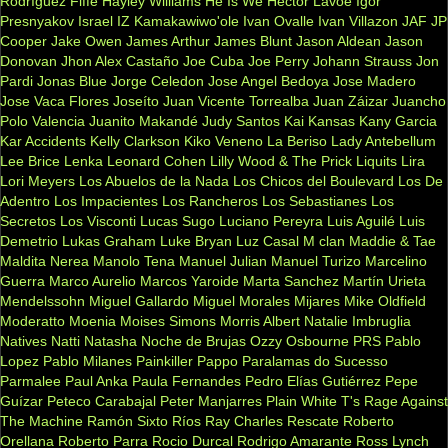
Rodríguez Fiffe
Hayley Williams
He Is We
Héctor Lavoe
Igor
Presnyakov
Israel IZ Kamakawiwo'ole
Ivan Ovalle
Ivan Villazon
JAF
JP
Cooper
Jake Owen
James Arthur
James Blunt
Jason Aldean
Jason
Donovan
Jhon Alex Castaño
Joe Cuba
Joe Perry
Johann Strauss
Jon
Pardi
Jonas Blue
Jorge Celedon
Jose Angel Bedoya
Jose Madero
Jose Vaca Flores
Joseíto
Juan Vicente Torrealba
Juan Záizar
Juancho
Polo Valencia
Juanito Makandé
Judy Santos
Kai
Kansas
Kany Garcia
Kar Accidents
Kelly Clarkson
Kiko Veneno
La Beriso
Lady Antebellum
Lee Brice
Lenka
Leonard Cohen
Lilly Wood & The Prick
Liquits
Lira
Lori Meyers
Los Abuelos de la Nada
Los Chicos del Boulevard
Los De
Adentro
Los Impacientes
Los Rancheros
Los Sebastianes
Los
Secretos
Los Visconti
Lucas Sugo
Luciano Pereyra
Luis Aguilé
Luis
Demetrio
Lukas Graham
Luke Bryan
Luz Casal
M clan
Maddie & Tae
Maldita Nerea
Manolo Tena
Manuel Julian
Manuel Turizo
Marcelino
Guerra
Marco Aurelio
Marcos Yaroide
Marta Sanchez
Martín Urieta
Mendelssohn
Miguel Gallardo
Miguel Morales
Mijares
Mike Oldfield
Moderatto
Moenia
Moises Simons
Morris Albert
Natalie Imbruglia
Natives
Natti Natasha
Noche de Brujas
Ozzy Osbourne
PRS
Pablo
Lopez
Pablo Milanes
Painkiller
Pappo
Paralamas do Sucesso
Parmalee
Paul Anka
Paula Fernandes
Pedro Elías Gutiérrez
Pepe
Guízar
Peteco Carabajal
Peter Manjarres
Plain White T's
Rage Against
The Machine
Ramón Sixto Ríos
Ray Charles
Rescate
Roberto
Orellana
Roberto Parra
Rocio Durcal
Rodrigo Amarante
Ross Lynch