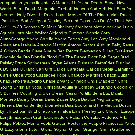
zampoña
zayn malik
zedd
.A Matter of Life and Death
.Brave New
World
.Burn
.Death Magnetic
.Fireball
.Heaven And Hell
.Hell Bent for
Leather
.Holy Diver
.In Rock
.Load
.Master Of The Rings
.Mob Rules
.Painkiller
.Sad Wings of Destiny
.Stained Class
.Wo Do We Think We
Are
11m
30 Seconds To Mars
3ballmty
Abraham Mateo
Adriana Lucia
Agustin Lara
Alan Walker
Alejandra Guzman
Alessia Cara
AlunaGeorge
Alvaro Carrillo
Alvaro Torres
Amy Lee
Amy Macdonald
Amén
Ana Isabelle
Antonio Machin
Antony Santos
Auburn
Baby Rasta
& Gringo
Banda Clave Nueva
Ben Rector
Bienvenido Julian Guitiérrez
Binomio de Oro
Blondie
Blood On The Dance Floor
Bob Seger
Brad
Paisley
Bruce Springsteen
Bryan Adams
Bulmaro Bermúdez
Burning
CD9
Cafe Quijano
Carl Orff
Carlos Carabajal
Carlos Puebla
Carminho
Carrie Underwood
Cassadee Pope
Chabuco Martinez
ChachiGuitar
Chaqueño Palavecino
Chase Bryant
Chingon
Chris Stapleton
Chris
Young
Christian Nodal
Christina Aguilera
Compay Segundo
Cookin’ on
3 Burners
Counting Crows
Cream
César Portillo de la Luz
Danilo
Montero
Danny Ocean
David Záizar
Daya
Diablos Negros
Diego
Herrera
Dierks Bentley
Diomedes Diaz
Doctor and the Medics
Dustin
Lynch
Echosmith
El chapo de sinaloa
Elvis Presley
Eric Church
Europe
Eurythmics
Evan Craft
Extremoduro
Fabian Corrales
Federico Villa
Felipe Pelaez
Flume
Fools Garden
Foster the People
Francesco Yates
G-Eazy
Glenn Tipton
Gloria Gaynor
Gnash
Granger Smith
Guillermo