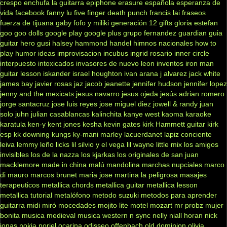
crespo
enchufa la guitarra
epiphone
erasure
española
esperanza de
vida
facebook
fanny lu
five finger death punch
francis lai
fraseos
fuerza de tijuana
gaby fofo y miliki
generación 12
gifts
gloria estefan
goo goo dolls
google play
google plus
grupo fernandez
guardian
guia
guitar hero
gusi
halsey
hammond
handel
himnos nacionales
how to
play
humor
ideas
improvisacion
incubus
ingrid rosario
inner circle
interpuesto
intoxicados
invasores de nuevo leon
inventos
iron man
guitar lesson
iskander
israel houghton
ivan arana
j alvarez
jack white
james bay
javier rosas
jaz jacob
jeanette
jennifer hudson
jennifer lopez
jenny and the mexicats
jesus navarro
jesus ojeda
jesús adrian romero
jorge santacruz
jose luis reyes
jose miguel diez
jowell & randy
juan
solo
juhn
julian casablancas
kalinchita
kanye west
kaoma
karaoke
karatula
ken-y
kent jones
kesha
kevin gates
kirk Hammett guitar
kirk
esp
kk downing
kungs
ky-mani marley
lacuerdanet
lapiz conciente
leiva
lemmy
leño
licks
lil silvio y el vega
lil wayne
little mix
los amigos
invisibles
los de la nazza
los kjarkas
los originales de san juan
macklemore
made in china
malú
mandolina
marchas nupciales
marco
di mauro
marcos brunet
maria jose
martina la peligrosa
masajes
terapeuticos
metallica chords
metallica guitar
metallica lesson
metallica tutorial
metalófono
metodo suzuki
metodos para aprender
guitarra
midi
miró
mocedades
mojito lite
motel
mozart
mr probz
mujer
bonita
musica medieval
musica western
n sync
nelly
niall horan
nick
jonas
nokia
noriel
ocarina
odisseo
offenbach
old dominion
olivia