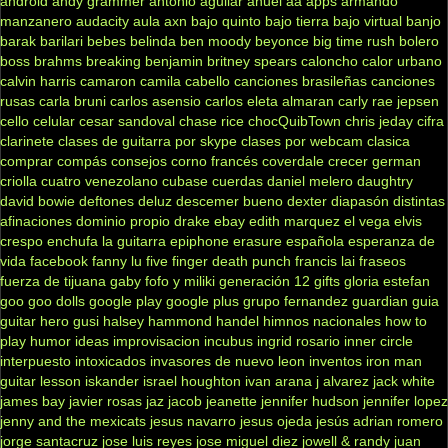
android
andy grammer
antonio aguilar
anuel aa
apps
armando
manzanero
audacity
aula
axn
bajo quinto
bajo tierra
bajo virtual
banjo
barak
barilari
bebes
belinda
ben moody
beyonce
big time rush
bolero
boss
brahms
breaking benjamin
britney spears
caloncho
calor urbano
calvin harris
camaron
camila cabello
canciones brasileñas
canciones
rusas
carla bruni
carlos asensio
carlos eleta almaran
carly rae jepsen
cello
celular
cesar sandoval
chase rice
chocQuibTown
chris jeday
cifra
clarinete
clases de guitarra por skype
clases por webcam
clasica
comprar
compás
consejos
corno francés
coverdale
crecer german
criolla
cuatro venezolano
cubase
cuerdas
daniel melero
daughtry
david bowie
deftones
deluz
descemer bueno
dexter
diapasón
distintas
afinaciones
dominio propio
drake
ebay
edith marquez
el vega
elvis
crespo
enchufa la guitarra
epiphone
erasure
española
esperanza de
vida
facebook
fanny lu
five finger death punch
francis lai
fraseos
fuerza de tijuana
gaby fofo y miliki
generación 12
gifts
gloria estefan
goo goo dolls
google play
google plus
grupo fernandez
guardian
guia
guitar hero
gusi
halsey
hammond
handel
himnos nacionales
how to
play
humor
ideas
improvisacion
incubus
ingrid rosario
inner circle
interpuesto
intoxicados
invasores de nuevo leon
inventos
iron man
guitar lesson
iskander
israel houghton
ivan arana
j alvarez
jack white
james bay
javier rosas
jaz jacob
jeanette
jennifer hudson
jennifer lopez
jenny and the mexicats
jesus navarro
jesus ojeda
jesús adrian romero
jorge santacruz
jose luis reyes
jose miguel diez
jowell & randy
juan