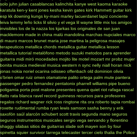
solo
juhn
julian casablancas
kalinchita
kanye west
kaoma
karaoke
karatula
ken-y
kent jones
kesha
kevin gates
kirk Hammett guitar
kirk
esp
kk downing
kungs
ky-mani marley
lacuerdanet
lapiz conciente
leiva
lemmy
leño
licks
lil silvio y el vega
lil wayne
little mix
los amigos
invisibles
los de la nazza
los kjarkas
los originales de san juan
macklemore
made in china
malú
mandolina
marchas nupciales
marco
di mauro
marcos brunet
maria jose
martina la peligrosa
masajes
terapeuticos
metallica chords
metallica guitar
metallica lesson
metallica tutorial
metalófono
metodo suzuki
metodos para aprender
guitarra
midi
miró
mocedades
mojito lite
motel
mozart
mr probz
mujer
bonita
musica medieval
musica western
n sync
nelly
niall horan
nick
jonas
nokia
noriel
ocarina
odisseo
offenbach
old dominion
olivia
o'brien
omar ruiz
omen
otamatone
palito ortega
palm mute
pantera
passenger
pedro fernandez
pentatonix
pharrell williams
pipe bueno
poligamia
porta
post malone
presentes
quena
quiet riot
rafaga
rascal
flatts
rata blanca
ravel
record guinness
recursos para profesores
regalos
richard wagner
rick ross
ringtone
rita ora
roberto tapia
rombai
roxette
rudimental
rumba
ryan lewis
samson
sasha benny y erik
saxofón
saúl alarcón
schubert
scott travis
segunda mano
seguros
seguros instrumentos musicales
sergio vega
servando y florentino
shaggy
silabas
sitios de guitarras
slade
sofi mayen
son by four
spinetta
squier
survivor
tarrega
telecaster
tercer cielo
thalia
the Police