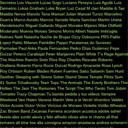
Secretos
Los Visconti
Lucas Sugo
Luciano Pereyra
Luis Aguilé
Luis
Demetrio
Lukas Graham
Luke Bryan
Luz Casal
M clan
Maddie & Tae
Maldita Nerea
Manolo Tena
Manuel Julian
Manuel Turizo
Marcelino
Guerra
Marco Aurelio
Marcos Yaroide
Marta Sanchez
Martín Urieta
Mendelssohn
Miguel Gallardo
Miguel Morales
Mijares
Mike Oldfield
Moderatto
Moenia
Moises Simons
Morris Albert
Natalie Imbruglia
Natives
Natti Natasha
Noche de Brujas
Ozzy Osbourne
PRS
Pablo
Lopez
Pablo Milanes
Painkiller
Pappo
Paralamas do Sucesso
Parmalee
Paul Anka
Paula Fernandes
Pedro Elías Gutiérrez
Pepe
Guízar
Peteco Carabajal
Peter Manjarres
Plain White T's
Rage Against
The Machine
Ramón Sixto Ríos
Ray Charles
Rescate
Roberto
Orellana
Roberto Parra
Rocio Durcal
Rodrigo Amarante
Ross Lynch
Roy Orbison
Ruben Blades
Ruben Fuentes
Sabú
Salserin
Sam Hunt
Seether
Sleeping with Sirens
Sober
Staind
Stone Temple Pilots
Sum
41
Sumo
Tchaikovsky
Teen Tops
The Animals
The Everly Brothers
The
Hollies
The Jam
The Ramones
The Script
The Who
Tiesto
Tom Jobim
Tomatito
Tracy Chapman
Tu banda pedida y tus videos
Vampire
Weekend
Van Halen
Vanesa Martín
Vete a la Versh
Vicentico Valdés
Victor Acosta
Victor Victor
Vinícius de Moraes
Violetta
Violão
Wheatus
Zac Brown Band
Zacarias Ferreira
acordeon
acustica
adobe
adriel
favela
alex zurdo
alexis y fido
alfredo olivas
alice in chains
all that
remains
all time low
alta consigna
amazon
anastacia
andrea echeverri