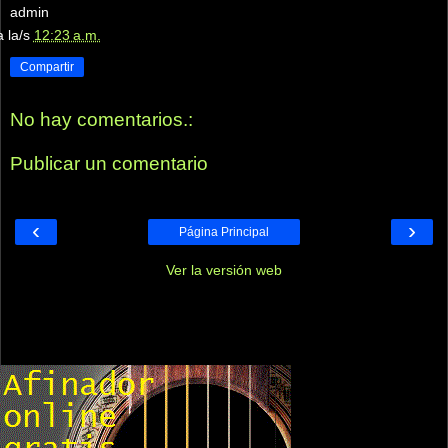
admin
a la/s
12:23 a.m.
Compartir
No hay comentarios.:
Publicar un comentario
‹
›
Página Principal
Ver la versión web