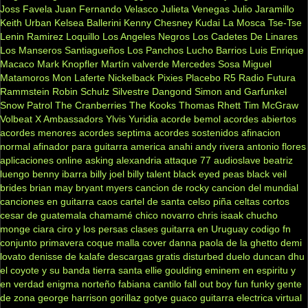
Joss Favela
Juan Fernando Velasco
Julieta Venegas
Julio Jaramillo
Keith Urban
Kelsea Ballerini
Kenny Chesney
Kudai
La Mosca Tse-Tse
Lenin Ramirez
Loquillo
Los Angeles Negros
Los Cadetes De Linares
Los Manseros Santiagueños
Los Panchos
Lucho Barrios
Luis Enrique
Macaco
Mark Knopfler
Martín valverde
Mercedes Sosa
Miguel
Matamoros
Mon Laferte
Nickelback
Pixies
Placebo
R5
Radio Futura
Rammstein
Robin Schulz
Silvestre Dangond
Simon and Garfunkel
Snow Patrol
The Cranberries
The Kooks
Thomas Rhett
Tim McGraw
Volbeat
X Ambassadors
Ylvis
Yuridia
acorde bemol
acordes abiertos
acordes menores
acordes septima
acordes sostenidos
afinacion
normal
afinador para guitarra
america
anahi
andy rivera
antonio flores
aplicaciones online
asking alexandria
attaque 77
audioslave
beatriz
luengo
benny ibarra
billy joel
billy talent
black eyed peas
black veil
brides
brian may
bryant myers
cancion de rocky
cancion del mundial
canciones en guitarra
caos
cartel de santa
celso piña
celtas cortos
cesar de guatemala
chamamé
chico novarro
chris isaak
chucho
monge
ciara
ciro y los persas
clases guitarra en Uruguay
codigo fn
conjunto primavera
coque malla
cover
danna paola
de la ghetto
demi
lovato
denisse de kalafe
descargas gratis
disturbed
duelo
duncan dhu
el coyote y su banda tierra santa
ellie goulding
eminem
en espiritu y
en verdad
enigma norteño
fabiana cantilo
fall out boy
fun
funky
gente
de zona
george harrison
gorillaz
gotye
guaco
guitarra electrica virtual