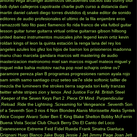
antonio vega
arcangel
autenticos decadentes
bacilos
bad bunny
blur
bob dylan
callejeros
capotraste
charlie puth
curso a distancia
dani
martin
daniel calveti
diego torres
divididos
dj snake
editor de sonido
editores de audio profesionales
el ultimo de la fila
enjambre
eros
ramazzotti
fato
fito paez
flamenco
flo rida
franco de vita
futbol
guitar
lesson
guitar tuner
guitarra virtual online
guitarras gibson
hillsong
united
ibanez
instrumentos musicales
john legend
kevin ortiz
kevin
roldan
kings of leon
la quinta estación
la renga
lana del rey
los
angeles azules
los gfez
los hijos de barron
los prisioneros
madonna
manu chao
marcela gandara
marcos witt
mastering de audio
masterizacion
metronomo
miel san marcos
miguel mateos
miguel y
miguel
mike bahia
molotov
nacha pop
noel schajris
online
ov7
paramore
pereza
plan B
programas
progresiones
ramon ayala
rojo
sam smith
samo
santiago cruz
seteo
sie7e
slide
softonic
talller de
mezcla
the lumineers
the strokes
tierra sagrada
tori kelly
tranzas
twitter
white stripes
zion y lenox
.And Justice For All
.British Steel
.Keeper of the Seven Keys Part 2
.Piece Of Mind
.Purpendicular
.Reload
.Ride the Lightning
.Screaming for Vengeance
.Seventh Son
of a Seventh Son
3 rios
4 Non Blondes
Alanis Morissette
Aleks Syntek
Alice Cooper
Alvaro Soler
Ben E King
Blake Shelton
Bobby McFerrin
Buena Vista Social Club
Chuck Berry
Dio
El Canto del Loco
Evanescence
Extreme
Feid
Fidel Rueda
Frank Sinatra
Gianluca
Grignani
Hugo Blanco
Jake Bugg
Jessie J
Jet
Jimmy Page
Joan Jett