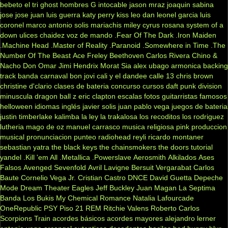
bebeto
el tri
ghost
hombres G
intocable
jason mraz
joaquin sabina
jose jose
juan luis guerra
katy perry
kiss
leo dan
leonel garcia
luis
coronel
marco antonio solis
mariachis
miley cyrus
rosana
system of a
down
ulices chaidez
voz de mando
.Fear Of The Dark
.Iron Maiden
.Machine Head
.Master of Reality
.Paranoid
.Somewhere in Time
.The
Number Of The Beast
Ace Freley
Beethoven
Carlos Rivera
Chino &
Nacho
Don Omar
Jimi Hendrix
Morat
Sia
alex ubago
armonica
backing
track
banda carnaval
bon jovi
cali y el dandee
calle 13
chris brown
christine d'clario
clases de bateria
concurso
cursos
daft punk
division
minuscula
dragon ball z
eric clapton
escalas
fotos
guitarristas famosos
helloween
idiomas
inglés
javier solis
juan pablo vega
juegos de bateria
justin timberlake
kalimba
la ley
la trakalosa
los recoditos
los rodriguez
lutheria
mago de oz
manuel carrasco
musica religiosa
pink
produccion
musical
pronunciacion
punteo
radiohead
reyli
ricardo montaner
sebastian yatra
the black keys
the chainsmokers
the doors
tutorial
yandel
.Kill 'em All
.Metallica
.Powerslave
Aerosmith
Alkilados
Ases
Falsos
Avenged Sevenfold
Avril Lavigne
Bersuit Vergarabat
Carlos
Baute
Cornelio Vega Jr.
Cristian Castro
DNCE
David Guetta
Depeche
Mode
Dream Theater
Eagles
Jeff Buckley
Juan Magan
La Septima
Banda
Los Bukis
My Chemical Romance
Natalia Lafourcade
OneRepublic
PSY
Piso 21
REM
Ritchie Valens
Roberto Carlos
Scorpions
Train
acordes básicos
acordes mayores
alejandro lerner