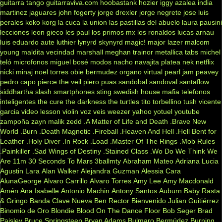
guitarra tango
guitarraviva.com
hoobastank
hozier
iggy azalea
india
martinez
jaguares
john fogerty
jorge drexler
jorge negrete
jose luis
perales
koko
korg
la cuca
la union
las pastillas del abuelo
laura pausini
lecciones
leon gieco
les paul
los primos mx
los ronaldos
lucas arnau
luis eduardo aute
luthier
lynyrd skynyrd
magic!
major lazer
malcom
young
maldita vecindad
marshall
meghan trainor
metallica tabs
michel
teló
microfonos
miguel bosé
modos
nacho
navajita platea
nek
netflix
nicki minaj
noel torres
obie bermudez
organo virtual
pearl jam
peavey
pedro capo
pierce the veil
piero
puas
sandobal
sandoval
santaflow
siddhartha
slash
smartphones
sting
swedish house mafia
telefonos
inteligentes
the cure
the darkness
the turtles
tito torbellino
tush
vicente
garcia
video lesson
violin
voz veis
weezer
yahoo
yotuel
youtube
zampoña
zayn malik
zedd
.A Matter of Life and Death
.Brave New
World
.Burn
.Death Magnetic
.Fireball
.Heaven And Hell
.Hell Bent for
Leather
.Holy Diver
.In Rock
.Load
.Master Of The Rings
.Mob Rules
.Painkiller
.Sad Wings of Destiny
.Stained Class
.Wo Do We Think We
Are
11m
30 Seconds To Mars
3ballmty
Abraham Mateo
Adriana Lucia
Agustin Lara
Alan Walker
Alejandra Guzman
Alessia Cara
AlunaGeorge
Alvaro Carrillo
Alvaro Torres
Amy Lee
Amy Macdonald
Amén
Ana Isabelle
Antonio Machin
Antony Santos
Auburn
Baby Rasta
& Gringo
Banda Clave Nueva
Ben Rector
Bienvenido Julian Guitiérrez
Binomio de Oro
Blondie
Blood On The Dance Floor
Bob Seger
Brad
Paisley
Bruce Springsteen
Bryan Adams
Bulmaro Bermúdez
Burning