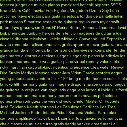
fonseca
juegos de musica
pianos
pxndx
red hot chili peppers
5SOS
Bruno Mars
Café Tacvba
Foo Fighters
Megadeth
Ozuna
Soy Luna
arctic monkeys
efectos para guitarra
estopa
fondos de pantalla
linkin
park
maroon 5
matisse
pedales de guitarra
regulo caro
taylor swift
three days grace
wisin
Guns N' Roses
Rolling Stones
afinadores
david
bisbal
enrique bunbury
heroes del silencio
imagenes de guitarra
los
claxons
rihanna
television
ukelele
wikipedia
Chayanne
Led Zeppelin
a
day to remember
allison
anuncios gratis
aprender tocar guitarra
ariana
grande
banda el limon
carla morrison
carlos vives
el komander
fender
gian marco
guitarras electricas
juegos
juegos de pianos
la adictiva
los
bunkers
marama
no te va a gustar
piano virtual
remmy valenzuela
ricky martin
sin capo
slipknot
vicentico
Creedence Clearwater Revival
Dire Straits
Marilyn Manson
Victor Jara
Virlan Garcia
acordes
angus
young
autodidacta
aventura
blink-182
bring me the horizon
cosculluela
farruko
fifth harmony
guitarras
imagine dragons
jarabe de palo
juegos
de guitarra
la oreja de van gogh
lady gaga
leon larregui
libido
luis fonsi
manuel medrano
marc anthony
maren morris
novatos
pdf
selena
gomez
silvio rodriguez
the weeknd
violonchelo
.Master Of Puppets
José Feliciano
Kaleth Morales
Los Fabulosos Cadillacs
Los Tres
Michael Jackson
Pedro Infante
Pitbull
Santana
Violeta Parra
alex
campos
amplificador
avicii
bach
bateria virtual
canciones romanticas
chelo
clases de musica
curso gratis
daddy yankee
dread mar I
el