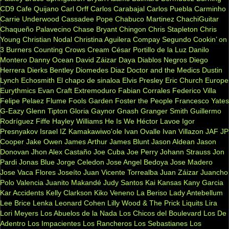
CD9
Cafe Quijano
Carl Orff
Carlos Carabajal
Carlos Puebla
Carminho
Carrie Underwood
Cassadee Pope
Chabuco Martinez
ChachiGuitar
Chaqueño Palavecino
Chase Bryant
Chingon
Chris Stapleton
Chris
Young
Christian Nodal
Christina Aguilera
Compay Segundo
Cookin’ on
3 Burners
Counting Crows
Cream
César Portillo de la Luz
Danilo
Montero
Danny Ocean
David Záizar
Daya
Diablos Negros
Diego
Herrera
Dierks Bentley
Diomedes Diaz
Doctor and the Medics
Dustin
Lynch
Echosmith
El chapo de sinaloa
Elvis Presley
Eric Church
Europe
Eurythmics
Evan Craft
Extremoduro
Fabian Corrales
Federico Villa
Felipe Pelaez
Flume
Fools Garden
Foster the People
Francesco Yates
G-Eazy
Glenn Tipton
Gloria Gaynor
Gnash
Granger Smith
Guillermo
Rodríguez Fiffe
Hayley Williams
He Is We
Héctor Lavoe
Igor
Presnyakov
Israel IZ Kamakawiwo'ole
Ivan Ovalle
Ivan Villazon
JAF
JP
Cooper
Jake Owen
James Arthur
James Blunt
Jason Aldean
Jason
Donovan
Jhon Alex Castaño
Joe Cuba
Joe Perry
Johann Strauss
Jon
Pardi
Jonas Blue
Jorge Celedon
Jose Angel Bedoya
Jose Madero
Jose Vaca Flores
Joseíto
Juan Vicente Torrealba
Juan Záizar
Juancho
Polo Valencia
Juanito Makandé
Judy Santos
Kai
Kansas
Kany Garcia
Kar Accidents
Kelly Clarkson
Kiko Veneno
La Beriso
Lady Antebellum
Lee Brice
Lenka
Leonard Cohen
Lilly Wood & The Prick
Liquits
Lira
Lori Meyers
Los Abuelos de la Nada
Los Chicos del Boulevard
Los De
Adentro
Los Impacientes
Los Rancheros
Los Sebastianes
Los