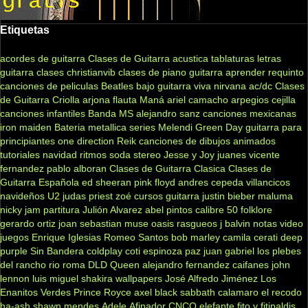
Etiquetas
acordes de guitarra
Clases de Guitarra acustica
tablaturas
letras
guitarra clases
christianvib
clases de piano
guitarra
aprender
requinto
canciones de peliculas
Beatles
bajo
guitarra viva
nirvana
ac/dc
Clases
de Guitarra Criolla
arjona
flauta
Maná
ariel camacho
arpegios
cejilla
canciones infantiles
Banda MS
alejandro sanz
canciones mexicanas
iron maiden
Bateria
metallica
series
Melendi
Green Day
guitarra para
principiantes
one direction
Reik
canciones de dibujos animados
tutoriales
navidad
ritmos
soda stereo
Jesse y Joy
juanes
vicente
fernandez
pablo alboran
Clases de Guitarra Clasica
Clases de
Guitarra Española
ed sheeran
pink floyd
andres cepeda
villancicos
navideños
U2
judas priest
zoé
cursos guitarra
justin bieber
maluma
nicky jam
partitura
Julión Alvarez
abel pintos
calibre 50
folklore
gerardo ortiz
joan sebastian
muse
oasis
rasgueos
j balvin
notas
video
juegos
Enrique Iglesias
Romeo Santos
bob marley
camila
cerati
deep
purple
Sin Bandera
coldplay
coti
espinoza paz
juan gabriel
los plebes
del rancho
rio roma
DLD
Queen
alejandro fernandez
caifanes
john
lennon
luis miguel
shakira
wallpapers
José Alfredo Jiménez
Los
Enanitos Verdes
Prince Royce
axel
black sabbath
calamaro
el recodo
ha-ash
shawn mendes
Adele
Afinador
CNCO
elefante
fito y fitipaldis