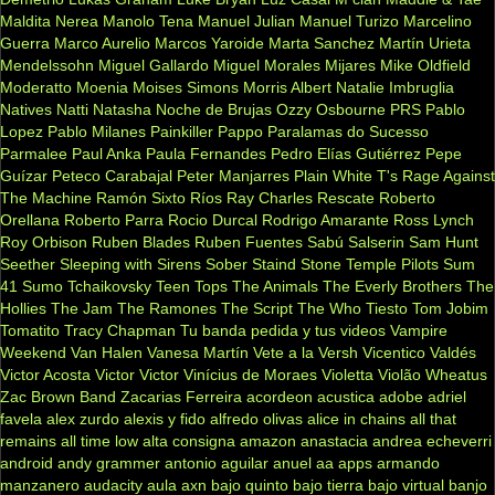
Maldita Nerea
Manolo Tena
Manuel Julian
Manuel Turizo
Marcelino
Guerra
Marco Aurelio
Marcos Yaroide
Marta Sanchez
Martín Urieta
Mendelssohn
Miguel Gallardo
Miguel Morales
Mijares
Mike Oldfield
Moderatto
Moenia
Moises Simons
Morris Albert
Natalie Imbruglia
Natives
Natti Natasha
Noche de Brujas
Ozzy Osbourne
PRS
Pablo
Lopez
Pablo Milanes
Painkiller
Pappo
Paralamas do Sucesso
Parmalee
Paul Anka
Paula Fernandes
Pedro Elías Gutiérrez
Pepe
Guízar
Peteco Carabajal
Peter Manjarres
Plain White T's
Rage Against
The Machine
Ramón Sixto Ríos
Ray Charles
Rescate
Roberto
Orellana
Roberto Parra
Rocio Durcal
Rodrigo Amarante
Ross Lynch
Roy Orbison
Ruben Blades
Ruben Fuentes
Sabú
Salserin
Sam Hunt
Seether
Sleeping with Sirens
Sober
Staind
Stone Temple Pilots
Sum
41
Sumo
Tchaikovsky
Teen Tops
The Animals
The Everly Brothers
The
Hollies
The Jam
The Ramones
The Script
The Who
Tiesto
Tom Jobim
Tomatito
Tracy Chapman
Tu banda pedida y tus videos
Vampire
Weekend
Van Halen
Vanesa Martín
Vete a la Versh
Vicentico Valdés
Victor Acosta
Victor Victor
Vinícius de Moraes
Violetta
Violão
Wheatus
Zac Brown Band
Zacarias Ferreira
acordeon
acustica
adobe
adriel
favela
alex zurdo
alexis y fido
alfredo olivas
alice in chains
all that
remains
all time low
alta consigna
amazon
anastacia
andrea echeverri
android
andy grammer
antonio aguilar
anuel aa
apps
armando
manzanero
audacity
aula
axn
bajo quinto
bajo tierra
bajo virtual
banjo