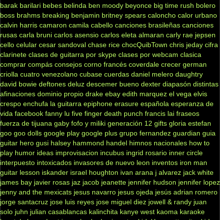
barak
barilari
bebes
belinda
ben moody
beyonce
big time rush
bolero
boss
brahms
breaking benjamin
britney spears
caloncho
calor urbano
calvin harris
camaron
camila cabello
canciones brasileñas
canciones
rusas
carla bruni
carlos asensio
carlos eleta almaran
carly rae jepsen
cello
celular
cesar sandoval
chase rice
chocQuibTown
chris jeday
cifra
clarinete
clases de guitarra por skype
clases por webcam
clasica
comprar
compás
consejos
corno francés
coverdale
crecer german
criolla
cuatro venezolano
cubase
cuerdas
daniel melero
daughtry
david bowie
deftones
deluz
descemer bueno
dexter
diapasón
distintas
afinaciones
dominio propio
drake
ebay
edith marquez
el vega
elvis
crespo
enchufa la guitarra
epiphone
erasure
española
esperanza de
vida
facebook
fanny lu
five finger death punch
francis lai
fraseos
fuerza de tijuana
gaby fofo y miliki
generación 12
gifts
gloria estefan
goo goo dolls
google play
google plus
grupo fernandez
guardian
guia
guitar hero
gusi
halsey
hammond
handel
himnos nacionales
how to
play
humor
ideas
improvisacion
incubus
ingrid rosario
inner circle
interpuesto
intoxicados
invasores de nuevo leon
inventos
iron man
guitar lesson
iskander
israel houghton
ivan arana
j alvarez
jack white
james bay
javier rosas
jaz jacob
jeanette
jennifer hudson
jennifer lopez
jenny and the mexicats
jesus navarro
jesus ojeda
jesús adrian romero
jorge santacruz
jose luis reyes
jose miguel diez
jowell & randy
juan
solo
juhn
julian casablancas
kalinchita
kanye west
kaoma
karaoke