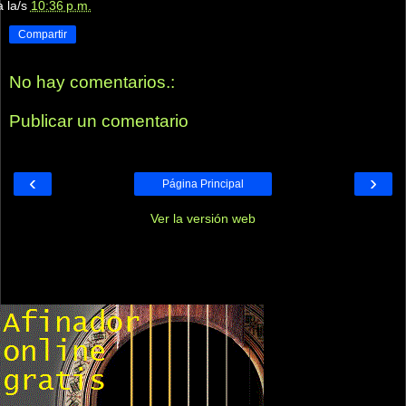
a la/s
10:36 p.m.
Compartir
No hay comentarios.:
Publicar un comentario
‹
›
Página Principal
Ver la versión web