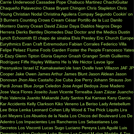
Carrie Underwood
Cassadee Pope
Chabuco Martinez
ChachiGuitar
Chaqueño Palavecino
Chase Bryant
Chingon
Chris Stapleton
Chris
Young
Christian Nodal
Christina Aguilera
Compay Segundo
Cookin’ on
3 Burners
Counting Crows
Cream
César Portillo de la Luz
Danilo
Montero
Danny Ocean
David Záizar
Daya
Diablos Negros
Diego
Herrera
Dierks Bentley
Diomedes Diaz
Doctor and the Medics
Dustin
Lynch
Echosmith
El chapo de sinaloa
Elvis Presley
Eric Church
Europe
Eurythmics
Evan Craft
Extremoduro
Fabian Corrales
Federico Villa
Felipe Pelaez
Flume
Fools Garden
Foster the People
Francesco Yates
G-Eazy
Glenn Tipton
Gloria Gaynor
Gnash
Granger Smith
Guillermo
Rodríguez Fiffe
Hayley Williams
He Is We
Héctor Lavoe
Igor
Presnyakov
Israel IZ Kamakawiwo'ole
Ivan Ovalle
Ivan Villazon
JAF
JP
Cooper
Jake Owen
James Arthur
James Blunt
Jason Aldean
Jason
Donovan
Jhon Alex Castaño
Joe Cuba
Joe Perry
Johann Strauss
Jon
Pardi
Jonas Blue
Jorge Celedon
Jose Angel Bedoya
Jose Madero
Jose Vaca Flores
Joseíto
Juan Vicente Torrealba
Juan Záizar
Juancho
Polo Valencia
Juanito Makandé
Judy Santos
Kai
Kansas
Kany Garcia
Kar Accidents
Kelly Clarkson
Kiko Veneno
La Beriso
Lady Antebellum
Lee Brice
Lenka
Leonard Cohen
Lilly Wood & The Prick
Liquits
Lira
Lori Meyers
Los Abuelos de la Nada
Los Chicos del Boulevard
Los De
Adentro
Los Impacientes
Los Rancheros
Los Sebastianes
Los
Secretos
Los Visconti
Lucas Sugo
Luciano Pereyra
Luis Aguilé
Luis
Demetrio
Lukas Graham
Luke Bryan
Luz Casal
M clan
Maddie & Tae