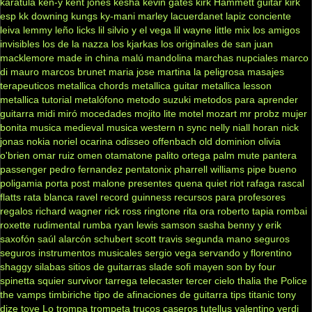
karatula
ken-y
kent jones
kesha
kevin gates
kirk Hammett guitar
kirk
esp
kk downing
kungs
ky-mani marley
lacuerdanet
lapiz conciente
leiva
lemmy
leño
licks
lil silvio y el vega
lil wayne
little mix
los amigos
invisibles
los de la nazza
los kjarkas
los originales de san juan
macklemore
made in china
malú
mandolina
marchas nupciales
marco
di mauro
marcos brunet
maria jose
martina la peligrosa
masajes
terapeuticos
metallica chords
metallica guitar
metallica lesson
metallica tutorial
metalófono
metodo suzuki
metodos para aprender
guitarra
midi
miró
mocedades
mojito lite
motel
mozart
mr probz
mujer
bonita
musica medieval
musica western
n sync
nelly
niall horan
nick
jonas
nokia
noriel
ocarina
odisseo
offenbach
old dominion
olivia
o'brien
omar ruiz
omen
otamatone
palito ortega
palm mute
pantera
passenger
pedro fernandez
pentatonix
pharrell williams
pipe bueno
poligamia
porta
post malone
presentes
quena
quiet riot
rafaga
rascal
flatts
rata blanca
ravel
record guinness
recursos para profesores
regalos
richard wagner
rick ross
ringtone
rita ora
roberto tapia
rombai
roxette
rudimental
rumba
ryan lewis
samson
sasha benny y erik
saxofón
saúl alarcón
schubert
scott travis
segunda mano
seguros
seguros instrumentos musicales
sergio vega
servando y florentino
shaggy
silabas
sitios de guitarras
slade
sofi mayen
son by four
spinetta
squier
survivor
tarrega
telecaster
tercer cielo
thalia
the Police
the vamps
timbiriche
tipo de afinaciones de guitarra
tips
titanic
tony
dize
tove Lo
trompa
trompeta
trucos caseros
tutellus
valentino
verdi