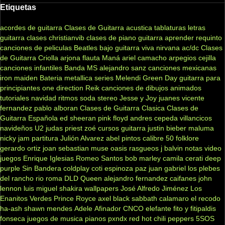
Etiquetas
acordes de guitarra
Clases de Guitarra acustica
tablaturas
letras
guitarra clases
christianvib
clases de piano
guitarra
aprender
requinto
canciones de peliculas
Beatles
bajo
guitarra viva
nirvana
ac/dc
Clases
de Guitarra Criolla
arjona
flauta
Maná
ariel camacho
arpegios
cejilla
canciones infantiles
Banda MS
alejandro sanz
canciones mexicanas
iron maiden
Bateria
metallica
series
Melendi
Green Day
guitarra para
principiantes
one direction
Reik
canciones de dibujos animados
tutoriales
navidad
ritmos
soda stereo
Jesse y Joy
juanes
vicente
fernandez
pablo alboran
Clases de Guitarra Clasica
Clases de
Guitarra Española
ed sheeran
pink floyd
andres cepeda
villancicos
navideños
U2
judas priest
zoé
cursos guitarra
justin bieber
maluma
nicky jam
partitura
Julión Alvarez
abel pintos
calibre 50
folklore
gerardo ortiz
joan sebastian
muse
oasis
rasgueos
j balvin
notas
video
juegos
Enrique Iglesias
Romeo Santos
bob marley
camila
cerati
deep
purple
Sin Bandera
coldplay
coti
espinoza paz
juan gabriel
los plebes
del rancho
rio roma
DLD
Queen
alejandro fernandez
caifanes
john
lennon
luis miguel
shakira
wallpapers
José Alfredo Jiménez
Los
Enanitos Verdes
Prince Royce
axel
black sabbath
calamaro
el recodo
ha-ash
shawn mendes
Adele
Afinador
CNCO
elefante
fito y fitipaldis
fonseca
juegos de musica
pianos
pxndx
red hot chili peppers
5SOS