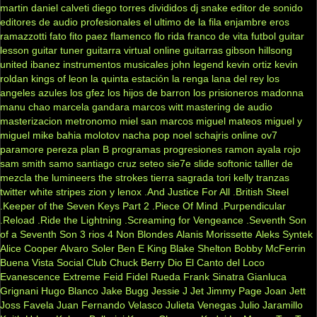
martin
daniel calveti
diego torres
divididos
dj snake
editor de sonido
editores de audio profesionales
el ultimo de la fila
enjambre
eros
ramazzotti
fato
fito paez
flamenco
flo rida
franco de vita
futbol
guitar
lesson
guitar tuner
guitarra virtual online
guitarras gibson
hillsong
united
ibanez
instrumentos musicales
john legend
kevin ortiz
kevin
roldan
kings of leon
la quinta estación
la renga
lana del rey
los
angeles azules
los gfez
los hijos de barron
los prisioneros
madonna
manu chao
marcela gandara
marcos witt
mastering de audio
masterizacion
metronomo
miel san marcos
miguel mateos
miguel y
miguel
mike bahia
molotov
nacha pop
noel schajris
online
ov7
paramore
pereza
plan B
programas
progresiones
ramon ayala
rojo
sam smith
samo
santiago cruz
seteo
sie7e
slide
softonic
talller de
mezcla
the lumineers
the strokes
tierra sagrada
tori kelly
tranzas
twitter
white stripes
zion y lenox
.And Justice For All
.British Steel
.Keeper of the Seven Keys Part 2
.Piece Of Mind
.Purpendicular
.Reload
.Ride the Lightning
.Screaming for Vengeance
.Seventh Son
of a Seventh Son
3 rios
4 Non Blondes
Alanis Morissette
Aleks Syntek
Alice Cooper
Alvaro Soler
Ben E King
Blake Shelton
Bobby McFerrin
Buena Vista Social Club
Chuck Berry
Dio
El Canto del Loco
Evanescence
Extreme
Feid
Fidel Rueda
Frank Sinatra
Gianluca
Grignani
Hugo Blanco
Jake Bugg
Jessie J
Jet
Jimmy Page
Joan Jett
Joss Favela
Juan Fernando Velasco
Julieta Venegas
Julio Jaramillo