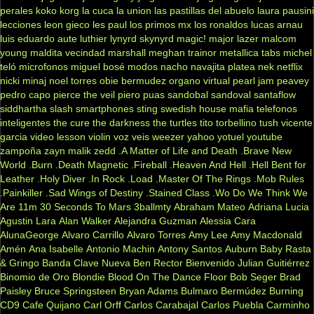
perales
koko
korg
la cuca
la union
las pastillas del abuelo
laura pausini
lecciones
leon gieco
les paul
los primos mx
los ronaldos
lucas arnau
luis eduardo aute
luthier
lynyrd skynyrd
magic!
major lazer
malcom
young
maldita vecindad
marshall
meghan trainor
metallica tabs
michel
teló
microfonos
miguel bosé
modos
nacho
navajita platea
nek
netflix
nicki minaj
noel torres
obie bermudez
organo virtual
pearl jam
peavey
pedro capo
pierce the veil
piero
puas
sandobal
sandoval
santaflow
siddhartha
slash
smartphones
sting
swedish house mafia
telefonos
inteligentes
the cure
the darkness
the turtles
tito torbellino
tush
vicente
garcia
video lesson
violin
voz veis
weezer
yahoo
yotuel
youtube
zampoña
zayn malik
zedd
.A Matter of Life and Death
.Brave New
World
.Burn
.Death Magnetic
.Fireball
.Heaven And Hell
.Hell Bent for
Leather
.Holy Diver
.In Rock
.Load
.Master Of The Rings
.Mob Rules
.Painkiller
.Sad Wings of Destiny
.Stained Class
.Wo Do We Think We
Are
11m
30 Seconds To Mars
3ballmty
Abraham Mateo
Adriana Lucia
Agustin Lara
Alan Walker
Alejandra Guzman
Alessia Cara
AlunaGeorge
Alvaro Carrillo
Alvaro Torres
Amy Lee
Amy Macdonald
Amén
Ana Isabelle
Antonio Machin
Antony Santos
Auburn
Baby Rasta
& Gringo
Banda Clave Nueva
Ben Rector
Bienvenido Julian Guitiérrez
Binomio de Oro
Blondie
Blood On The Dance Floor
Bob Seger
Brad
Paisley
Bruce Springsteen
Bryan Adams
Bulmaro Bermúdez
Burning
CD9
Cafe Quijano
Carl Orff
Carlos Carabajal
Carlos Puebla
Carminho