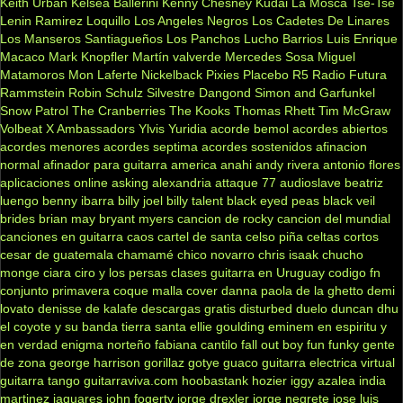
Keith Urban
Kelsea Ballerini
Kenny Chesney
Kudai
La Mosca Tse-Tse
Lenin Ramirez
Loquillo
Los Angeles Negros
Los Cadetes De Linares
Los Manseros Santiagueños
Los Panchos
Lucho Barrios
Luis Enrique
Macaco
Mark Knopfler
Martín valverde
Mercedes Sosa
Miguel
Matamoros
Mon Laferte
Nickelback
Pixies
Placebo
R5
Radio Futura
Rammstein
Robin Schulz
Silvestre Dangond
Simon and Garfunkel
Snow Patrol
The Cranberries
The Kooks
Thomas Rhett
Tim McGraw
Volbeat
X Ambassadors
Ylvis
Yuridia
acorde bemol
acordes abiertos
acordes menores
acordes septima
acordes sostenidos
afinacion
normal
afinador para guitarra
america
anahi
andy rivera
antonio flores
aplicaciones online
asking alexandria
attaque 77
audioslave
beatriz
luengo
benny ibarra
billy joel
billy talent
black eyed peas
black veil
brides
brian may
bryant myers
cancion de rocky
cancion del mundial
canciones en guitarra
caos
cartel de santa
celso piña
celtas cortos
cesar de guatemala
chamamé
chico novarro
chris isaak
chucho
monge
ciara
ciro y los persas
clases guitarra en Uruguay
codigo fn
conjunto primavera
coque malla
cover
danna paola
de la ghetto
demi
lovato
denisse de kalafe
descargas gratis
disturbed
duelo
duncan dhu
el coyote y su banda tierra santa
ellie goulding
eminem
en espiritu y
en verdad
enigma norteño
fabiana cantilo
fall out boy
fun
funky
gente
de zona
george harrison
gorillaz
gotye
guaco
guitarra electrica virtual
guitarra tango
guitarraviva.com
hoobastank
hozier
iggy azalea
india
martinez
jaguares
john fogerty
jorge drexler
jorge negrete
jose luis