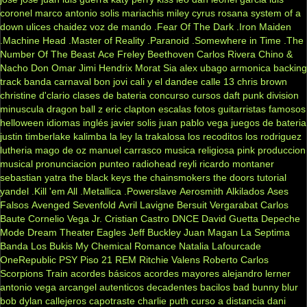
coronel
marco antonio solis
mariachis
miley cyrus
rosana
system of a
down
ulices chaidez
voz de mando
.Fear Of The Dark
.Iron Maiden
.Machine Head
.Master of Reality
.Paranoid
.Somewhere in Time
.The
Number Of The Beast
Ace Freley
Beethoven
Carlos Rivera
Chino &
Nacho
Don Omar
Jimi Hendrix
Morat
Sia
alex ubago
armonica
backing
track
banda carnaval
bon jovi
cali y el dandee
calle 13
chris brown
christine d'clario
clases de bateria
concurso
cursos
daft punk
division
minuscula
dragon ball z
eric clapton
escalas
fotos
guitarristas famosos
helloween
idiomas
inglés
javier solis
juan pablo vega
juegos de bateria
justin timberlake
kalimba
la ley
la trakalosa
los recoditos
los rodriguez
lutheria
mago de oz
manuel carrasco
musica religiosa
pink
produccion
musical
pronunciacion
punteo
radiohead
reyli
ricardo montaner
sebastian yatra
the black keys
the chainsmokers
the doors
tutorial
yandel
.Kill 'em All
.Metallica
.Powerslave
Aerosmith
Alkilados
Ases
Falsos
Avenged Sevenfold
Avril Lavigne
Bersuit Vergarabat
Carlos
Baute
Cornelio Vega Jr.
Cristian Castro
DNCE
David Guetta
Depeche
Mode
Dream Theater
Eagles
Jeff Buckley
Juan Magan
La Septima
Banda
Los Bukis
My Chemical Romance
Natalia Lafourcade
OneRepublic
PSY
Piso 21
REM
Ritchie Valens
Roberto Carlos
Scorpions
Train
acordes básicos
acordes mayores
alejandro lerner
antonio vega
arcangel
autenticos decadentes
bacilos
bad bunny
blur
bob dylan
callejeros
capotraste
charlie puth
curso a distancia
dani