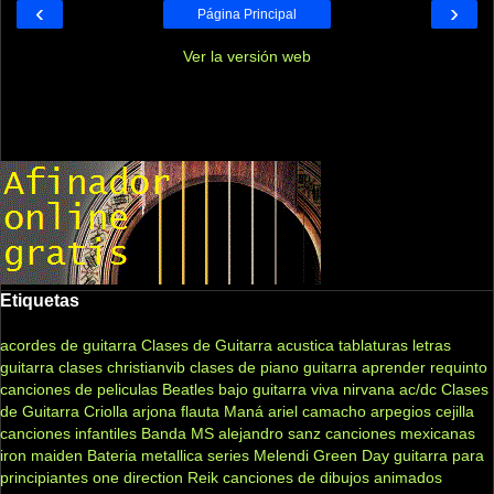
‹
›
Página Principal
Ver la versión web
Etiquetas
acordes de guitarra
Clases de Guitarra acustica
tablaturas
letras
guitarra clases
christianvib
clases de piano
guitarra
aprender
requinto
canciones de peliculas
Beatles
bajo
guitarra viva
nirvana
ac/dc
Clases
de Guitarra Criolla
arjona
flauta
Maná
ariel camacho
arpegios
cejilla
canciones infantiles
Banda MS
alejandro sanz
canciones mexicanas
iron maiden
Bateria
metallica
series
Melendi
Green Day
guitarra para
principiantes
one direction
Reik
canciones de dibujos animados