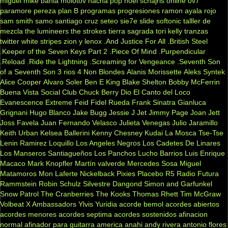
miguel
mike bahia
molotov
nacha pop
noel schajris
online
ov7
paramore
pereza
plan B
programas
progresiones
ramon ayala
rojo
sam smith
samo
santiago cruz
seteo
sie7e
slide
softonic
talller de
mezcla
the lumineers
the strokes
tierra sagrada
tori kelly
tranzas
twitter
white stripes
zion y lenox
.And Justice For All
.British Steel
.Keeper of the Seven Keys Part 2
.Piece Of Mind
.Purpendicular
.Reload
.Ride the Lightning
.Screaming for Vengeance
.Seventh Son
of a Seventh Son
3 rios
4 Non Blondes
Alanis Morissette
Aleks Syntek
Alice Cooper
Alvaro Soler
Ben E King
Blake Shelton
Bobby McFerrin
Buena Vista Social Club
Chuck Berry
Dio
El Canto del Loco
Evanescence
Extreme
Feid
Fidel Rueda
Frank Sinatra
Gianluca
Grignani
Hugo Blanco
Jake Bugg
Jessie J
Jet
Jimmy Page
Joan Jett
Joss Favela
Juan Fernando Velasco
Julieta Venegas
Julio Jaramillo
Keith Urban
Kelsea Ballerini
Kenny Chesney
Kudai
La Mosca Tse-Tse
Lenin Ramirez
Loquillo
Los Angeles Negros
Los Cadetes De Linares
Los Manseros Santiagueños
Los Panchos
Lucho Barrios
Luis Enrique
Macaco
Mark Knopfler
Martín valverde
Mercedes Sosa
Miguel
Matamoros
Mon Laferte
Nickelback
Pixies
Placebo
R5
Radio Futura
Rammstein
Robin Schulz
Silvestre Dangond
Simon and Garfunkel
Snow Patrol
The Cranberries
The Kooks
Thomas Rhett
Tim McGraw
Volbeat
X Ambassadors
Ylvis
Yuridia
acorde bemol
acordes abiertos
acordes menores
acordes septima
acordes sostenidos
afinacion
normal
afinador para guitarra
america
anahi
andy rivera
antonio flores