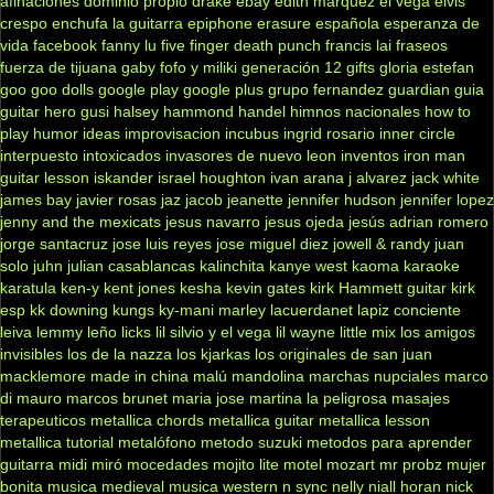
afinaciones
dominio propio
drake
ebay
edith marquez
el vega
elvis
crespo
enchufa la guitarra
epiphone
erasure
española
esperanza de
vida
facebook
fanny lu
five finger death punch
francis lai
fraseos
fuerza de tijuana
gaby fofo y miliki
generación 12
gifts
gloria estefan
goo goo dolls
google play
google plus
grupo fernandez
guardian
guia
guitar hero
gusi
halsey
hammond
handel
himnos nacionales
how to
play
humor
ideas
improvisacion
incubus
ingrid rosario
inner circle
interpuesto
intoxicados
invasores de nuevo leon
inventos
iron man
guitar lesson
iskander
israel houghton
ivan arana
j alvarez
jack white
james bay
javier rosas
jaz jacob
jeanette
jennifer hudson
jennifer lopez
jenny and the mexicats
jesus navarro
jesus ojeda
jesús adrian romero
jorge santacruz
jose luis reyes
jose miguel diez
jowell & randy
juan
solo
juhn
julian casablancas
kalinchita
kanye west
kaoma
karaoke
karatula
ken-y
kent jones
kesha
kevin gates
kirk Hammett guitar
kirk
esp
kk downing
kungs
ky-mani marley
lacuerdanet
lapiz conciente
leiva
lemmy
leño
licks
lil silvio y el vega
lil wayne
little mix
los amigos
invisibles
los de la nazza
los kjarkas
los originales de san juan
macklemore
made in china
malú
mandolina
marchas nupciales
marco
di mauro
marcos brunet
maria jose
martina la peligrosa
masajes
terapeuticos
metallica chords
metallica guitar
metallica lesson
metallica tutorial
metalófono
metodo suzuki
metodos para aprender
guitarra
midi
miró
mocedades
mojito lite
motel
mozart
mr probz
mujer
bonita
musica medieval
musica western
n sync
nelly
niall horan
nick