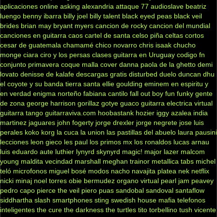
aplicaciones online
asking alexandria
attaque 77
audioslave
beatriz
luengo
benny ibarra
billy joel
billy talent
black eyed peas
black veil
brides
brian may
bryant myers
cancion de rocky
cancion del mundial
canciones en guitarra
caos
cartel de santa
celso piña
celtas cortos
cesar de guatemala
chamamé
chico novarro
chris isaak
chucho
monge
ciara
ciro y los persas
clases guitarra en Uruguay
codigo fn
conjunto primavera
coque malla
cover
danna paola
de la ghetto
demi
lovato
denisse de kalafe
descargas gratis
disturbed
duelo
duncan dhu
el coyote y su banda tierra santa
ellie goulding
eminem
en espiritu y
en verdad
enigma norteño
fabiana cantilo
fall out boy
fun
funky
gente
de zona
george harrison
gorillaz
gotye
guaco
guitarra electrica virtual
guitarra tango
guitarraviva.com
hoobastank
hozier
iggy azalea
india
martinez
jaguares
john fogerty
jorge drexler
jorge negrete
jose luis
perales
koko
korg
la cuca
la union
las pastillas del abuelo
laura pausini
lecciones
leon gieco
les paul
los primos mx
los ronaldos
lucas arnau
luis eduardo aute
luthier
lynyrd skynyrd
magic!
major lazer
malcom
young
maldita vecindad
marshall
meghan trainor
metallica tabs
michel
teló
microfonos
miguel bosé
modos
nacho
navajita platea
nek
netflix
nicki minaj
noel torres
obie bermudez
organo virtual
pearl jam
peavey
pedro capo
pierce the veil
piero
puas
sandobal
sandoval
santaflow
siddhartha
slash
smartphones
sting
swedish house mafia
telefonos
inteligentes
the cure
the darkness
the turtles
tito torbellino
tush
vicente