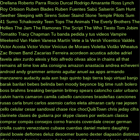
Orellana
Roberto Parra
Rocio Durcal
Rodrigo Amarante
Ross Lynch
Roy Orbison
Ruben Blades
Ruben Fuentes
Sabú
Salserin
Sam Hunt
Seether
Sleeping with Sirens
Sober
Staind
Stone Temple Pilots
Sum
41
Sumo
Tchaikovsky
Teen Tops
The Animals
The Everly Brothers
The
Hollies
The Jam
The Ramones
The Script
The Who
Tiesto
Tom Jobim
Tomatito
Tracy Chapman
Tu banda pedida y tus videos
Vampire
Weekend
Van Halen
Vanesa Martín
Vete a la Versh
Vicentico Valdés
Victor Acosta
Victor Victor
Vinícius de Moraes
Violetta
Violão
Wheatus
Zac Brown Band
Zacarias Ferreira
acordeon
acustica
adobe
adriel
favela
alex zurdo
alexis y fido
alfredo olivas
alice in chains
all that
remains
all time low
alta consigna
amazon
anastacia
andrea echeverri
android
andy grammer
antonio aguilar
anuel aa
apps
armando
manzanero
audacity
aula
axn
bajo quinto
bajo tierra
bajo virtual
banjo
barak
barilari
bebes
belinda
ben moody
beyonce
big time rush
bolero
boss
brahms
breaking benjamin
britney spears
caloncho
calor urbano
calvin harris
camaron
camila cabello
canciones brasileñas
canciones
rusas
carla bruni
carlos asensio
carlos eleta almaran
carly rae jepsen
cello
celular
cesar sandoval
chase rice
chocQuibTown
chris jeday
cifra
clarinete
clases de guitarra por skype
clases por webcam
clasica
comprar
compás
consejos
corno francés
coverdale
crecer german
criolla
cuatro venezolano
cubase
cuerdas
daniel melero
daughtry
david bowie
deftones
deluz
descemer bueno
dexter
diapasón
distintas