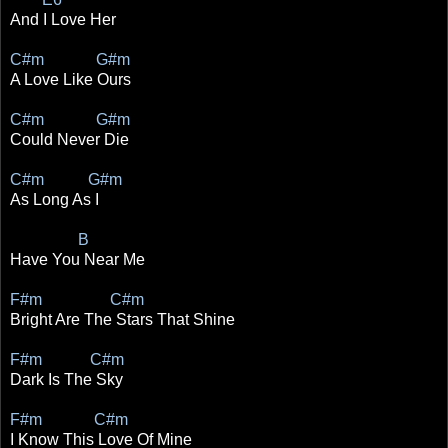
And I Love Her
C#m G#m
A Love Like Ours
C#m G#m
Could Never Die
C#m G#m
As Long As I
B
Have You Near Me
F#m C#m
Bright Are The Stars That Shine
F#m C#m
Dark Is The Sky
F#m C#m
I Know This Love Of Mine