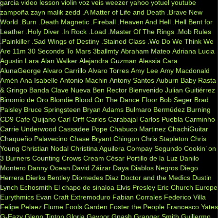
garcia
video lesson
violin
voz veis
weezer
yahoo
yotuel
youtube
zampoña
zayn malik
zedd
.A Matter of Life and Death
.Brave New
World
.Burn
.Death Magnetic
.Fireball
.Heaven And Hell
.Hell Bent for
Leather
.Holy Diver
.In Rock
.Load
.Master Of The Rings
.Mob Rules
.Painkiller
.Sad Wings of Destiny
.Stained Class
.Wo Do We Think We
Are
11m
30 Seconds To Mars
3ballmty
Abraham Mateo
Adriana Lucia
Agustin Lara
Alan Walker
Alejandra Guzman
Alessia Cara
AlunaGeorge
Alvaro Carrillo
Alvaro Torres
Amy Lee
Amy Macdonald
Amén
Ana Isabelle
Antonio Machin
Antony Santos
Auburn
Baby Rasta
& Gringo
Banda Clave Nueva
Ben Rector
Bienvenido Julian Guitiérrez
Binomio de Oro
Blondie
Blood On The Dance Floor
Bob Seger
Brad
Paisley
Bruce Springsteen
Bryan Adams
Bulmaro Bermúdez
Burning
CD9
Cafe Quijano
Carl Orff
Carlos Carabajal
Carlos Puebla
Carminho
Carrie Underwood
Cassadee Pope
Chabuco Martinez
ChachiGuitar
Chaqueño Palavecino
Chase Bryant
Chingon
Chris Stapleton
Chris
Young
Christian Nodal
Christina Aguilera
Compay Segundo
Cookin’ on
3 Burners
Counting Crows
Cream
César Portillo de la Luz
Danilo
Montero
Danny Ocean
David Záizar
Daya
Diablos Negros
Diego
Herrera
Dierks Bentley
Diomedes Diaz
Doctor and the Medics
Dustin
Lynch
Echosmith
El chapo de sinaloa
Elvis Presley
Eric Church
Europe
Eurythmics
Evan Craft
Extremoduro
Fabian Corrales
Federico Villa
Felipe Pelaez
Flume
Fools Garden
Foster the People
Francesco Yates
G-Eazy
Glenn Tipton
Gloria Gaynor
Gnash
Granger Smith
Guillermo