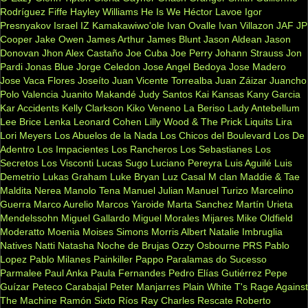
Rodríguez Fiffe
Hayley Williams
He Is We
Héctor Lavoe
Igor
Presnyakov
Israel IZ Kamakawiwo'ole
Ivan Ovalle
Ivan Villazon
JAF
JP
Cooper
Jake Owen
James Arthur
James Blunt
Jason Aldean
Jason
Donovan
Jhon Alex Castaño
Joe Cuba
Joe Perry
Johann Strauss
Jon
Pardi
Jonas Blue
Jorge Celedon
Jose Angel Bedoya
Jose Madero
Jose Vaca Flores
Joseíto
Juan Vicente Torrealba
Juan Záizar
Juancho
Polo Valencia
Juanito Makandé
Judy Santos
Kai
Kansas
Kany Garcia
Kar Accidents
Kelly Clarkson
Kiko Veneno
La Beriso
Lady Antebellum
Lee Brice
Lenka
Leonard Cohen
Lilly Wood & The Prick
Liquits
Lira
Lori Meyers
Los Abuelos de la Nada
Los Chicos del Boulevard
Los De
Adentro
Los Impacientes
Los Rancheros
Los Sebastianes
Los
Secretos
Los Visconti
Lucas Sugo
Luciano Pereyra
Luis Aguilé
Luis
Demetrio
Lukas Graham
Luke Bryan
Luz Casal
M clan
Maddie & Tae
Maldita Nerea
Manolo Tena
Manuel Julian
Manuel Turizo
Marcelino
Guerra
Marco Aurelio
Marcos Yaroide
Marta Sanchez
Martín Urieta
Mendelssohn
Miguel Gallardo
Miguel Morales
Mijares
Mike Oldfield
Moderatto
Moenia
Moises Simons
Morris Albert
Natalie Imbruglia
Natives
Natti Natasha
Noche de Brujas
Ozzy Osbourne
PRS
Pablo
Lopez
Pablo Milanes
Painkiller
Pappo
Paralamas do Sucesso
Parmalee
Paul Anka
Paula Fernandes
Pedro Elías Gutiérrez
Pepe
Guízar
Peteco Carabajal
Peter Manjarres
Plain White T's
Rage Against
The Machine
Ramón Sixto Ríos
Ray Charles
Rescate
Roberto