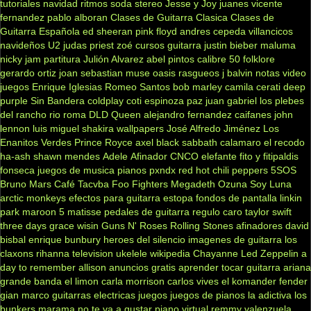
tutoriales
navidad
ritmos
soda stereo
Jesse y Joy
juanes
vicente
fernandez
pablo alboran
Clases de Guitarra Clasica
Clases de
Guitarra Española
ed sheeran
pink floyd
andres cepeda
villancicos
navideños
U2
judas priest
zoé
cursos guitarra
justin bieber
maluma
nicky jam
partitura
Julión Alvarez
abel pintos
calibre 50
folklore
gerardo ortiz
joan sebastian
muse
oasis
rasgueos
j balvin
notas
video
juegos
Enrique Iglesias
Romeo Santos
bob marley
camila
cerati
deep
purple
Sin Bandera
coldplay
coti
espinoza paz
juan gabriel
los plebes
del rancho
rio roma
DLD
Queen
alejandro fernandez
caifanes
john
lennon
luis miguel
shakira
wallpapers
José Alfredo Jiménez
Los
Enanitos Verdes
Prince Royce
axel
black sabbath
calamaro
el recodo
ha-ash
shawn mendes
Adele
Afinador
CNCO
elefante
fito y fitipaldis
fonseca
juegos de musica
pianos
pxndx
red hot chili peppers
5SOS
Bruno Mars
Café Tacvba
Foo Fighters
Megadeth
Ozuna
Soy Luna
arctic monkeys
efectos para guitarra
estopa
fondos de pantalla
linkin
park
maroon 5
matisse
pedales de guitarra
regulo caro
taylor swift
three days grace
wisin
Guns N' Roses
Rolling Stones
afinadores
david
bisbal
enrique bunbury
heroes del silencio
imagenes de guitarra
los
claxons
rihanna
television
ukelele
wikipedia
Chayanne
Led Zeppelin
a
day to remember
allison
anuncios gratis
aprender tocar guitarra
ariana
grande
banda el limon
carla morrison
carlos vives
el komander
fender
gian marco
guitarras electricas
juegos
juegos de pianos
la adictiva
los
bunkers
marama
no te va a gustar
piano virtual
remmy valenzuela