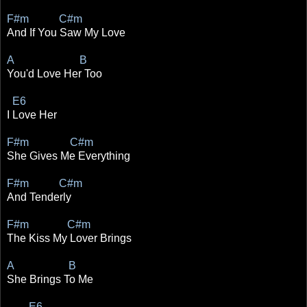
F#m C#m
And If You Saw My Love
A B
You'd Love Her Too
E6
I Love Her
F#m C#m
She Gives Me Everything
F#m C#m
And Tenderly
F#m C#m
The Kiss My Lover Brings
A B
She Brings To Me
E6