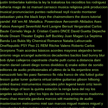
justin timberlake
kalimba
la ley
la trakalosa
los recoditos
los rodriguez
lutheria
mago de oz
manuel carrasco
musica religiosa
pink
produccion
musical
pronunciacion
punteo
radiohead
reyli
ricardo montaner
sebastian yatra
the black keys
the chainsmokers
the doors
tutorial
yandel
.Kill 'em All
.Metallica
.Powerslave
Aerosmith
Alkilados
Ases
Falsos
Avenged Sevenfold
Avril Lavigne
Bersuit Vergarabat
Carlos
Baute
Cornelio Vega Jr.
Cristian Castro
DNCE
David Guetta
Depeche
Mode
Dream Theater
Eagles
Jeff Buckley
Juan Magan
La Septima
Banda
Los Bukis
My Chemical Romance
Natalia Lafourcade
OneRepublic
PSY
Piso 21
REM
Ritchie Valens
Roberto Carlos
Scorpions
Train
acordes básicos
acordes mayores
alejandro lerner
antonio vega
arcangel
autenticos decadentes
bacilos
bad bunny
blur
bob dylan
callejeros
capotraste
charlie puth
curso a distancia
dani
martin
daniel calveti
diego torres
divididos
dj snake
editor de sonido
editores de audio profesionales
el ultimo de la fila
enjambre
eros
ramazzotti
fato
fito paez
flamenco
flo rida
franco de vita
futbol
guitar
lesson
guitar tuner
guitarra virtual online
guitarras gibson
hillsong
united
ibanez
instrumentos musicales
john legend
kevin ortiz
kevin
roldan
kings of leon
la quinta estación
la renga
lana del rey
los
angeles azules
los gfez
los hijos de barron
los prisioneros
madonna
manu chao
marcela gandara
marcos witt
mastering de audio
masterizacion
metronomo
miel san marcos
miguel mateos
miguel y