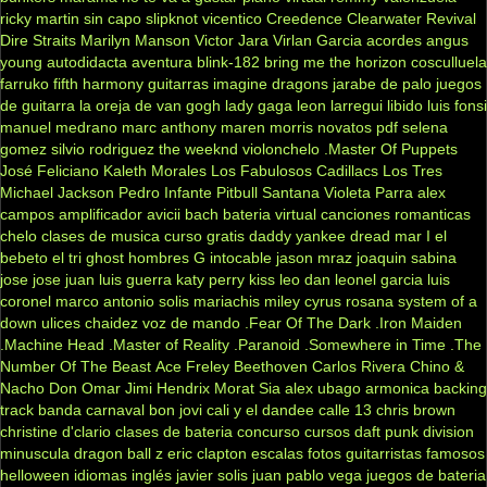
ricky martin
sin capo
slipknot
vicentico
Creedence Clearwater Revival
Dire Straits
Marilyn Manson
Victor Jara
Virlan Garcia
acordes
angus
young
autodidacta
aventura
blink-182
bring me the horizon
cosculluela
farruko
fifth harmony
guitarras
imagine dragons
jarabe de palo
juegos
de guitarra
la oreja de van gogh
lady gaga
leon larregui
libido
luis fonsi
manuel medrano
marc anthony
maren morris
novatos
pdf
selena
gomez
silvio rodriguez
the weeknd
violonchelo
.Master Of Puppets
José Feliciano
Kaleth Morales
Los Fabulosos Cadillacs
Los Tres
Michael Jackson
Pedro Infante
Pitbull
Santana
Violeta Parra
alex
campos
amplificador
avicii
bach
bateria virtual
canciones romanticas
chelo
clases de musica
curso gratis
daddy yankee
dread mar I
el
bebeto
el tri
ghost
hombres G
intocable
jason mraz
joaquin sabina
jose jose
juan luis guerra
katy perry
kiss
leo dan
leonel garcia
luis
coronel
marco antonio solis
mariachis
miley cyrus
rosana
system of a
down
ulices chaidez
voz de mando
.Fear Of The Dark
.Iron Maiden
.Machine Head
.Master of Reality
.Paranoid
.Somewhere in Time
.The
Number Of The Beast
Ace Freley
Beethoven
Carlos Rivera
Chino &
Nacho
Don Omar
Jimi Hendrix
Morat
Sia
alex ubago
armonica
backing
track
banda carnaval
bon jovi
cali y el dandee
calle 13
chris brown
christine d'clario
clases de bateria
concurso
cursos
daft punk
division
minuscula
dragon ball z
eric clapton
escalas
fotos
guitarristas famosos
helloween
idiomas
inglés
javier solis
juan pablo vega
juegos de bateria