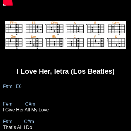
I Love Her, letra (Los Beatles)
F#m E6
F#m C#m
I Give Her All My Love
F#m C#m
That´s All I Do